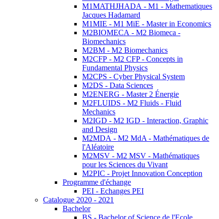
M1MATHJHADA - M1 - Mathematiques
Jacques Hadamard
M1MIE - M1 MiE - Master in Economics
M2BIOMECA - M2 Biomeca -
Biomechanics
M2BM - M2 Biomechanics
M2CFP - M2 CFP - Concepts in
Fundamental Physics
M2CPS - Cyber Physical System
M2DS - Data Sciences
M2ENERG - Master 2 Énergie
M2FLUIDS - M2 Fluids - Fluid
Mechanics
M2IGD - M2 IGD - Interaction, Graphic
and Design
M2MDA - M2 MdA - Mathématiques de
l'Aléatoire
M2MSV - M2 MSV - Mathématiques
pour les Sciences du Vivant
M2PIC - Projet Innovation Conception
Programme d'échange
PEI - Echanges PEI
Catalogue 2020 - 2021
Bachelor
BS - Bachelor of Science de l'Ecole