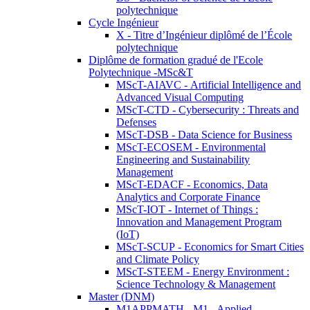
polytechnique
Cycle Ingénieur
X - Titre d’Ingénieur diplômé de l’École
polytechnique
Diplôme de formation gradué de l'Ecole
Polytechnique -MSc&T
MScT-AIAVC - Artificial Intelligence and
Advanced Visual Computing
MScT-CTD - Cybersecurity : Threats and
Defenses
MScT-DSB - Data Science for Business
MScT-ECOSEM - Environmental
Engineering and Sustainability
Management
MScT-EDACF - Economics, Data
Analytics and Corporate Finance
MScT-IOT - Internet of Things :
Innovation and Management Program
(IoT)
MScT-SCUP - Economics for Smart Cities
and Climate Policy
MScT-STEEM - Energy Environment :
Science Technology & Management
Master (DNM)
M1APPMATH - M1 - Applied