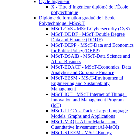
Cycle Ingénieur
X - Titre d’Ingénieur diplômé de l’École
polytechnique
Diplôme de formation gradué de l'Ecole
Polytechnique -MSc&T
MScT-CyS - MScT-Cybersecurity (CyS)
MScT-DDDF - MScT-Double Degree
Data and Finance (DDDF)
MScT-DEPP - MScT-Data and Economics
for Public Policy (DEPP)
MScT-DSAIB - MScT-Data Science and
AI for Business
MScT-EDACF - MScT-Economics, Data
Analytics and Corporate Finance
MScT-EESM - MScT-Environmental
Engineering and Sustainability
Management
MScT-IOT - MScT-Internet of Things :
Innovation and Management Program
(IoT)
MScT-LLGA - Track : Large Language
Models, Graphs and Applications
MScT-MaQI - AI for Markets and
Quantitative Investment (AI-MaQI)
MScT-STEEM - MScT-Energy