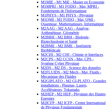
M1MIE - M1 MiE - Master en Economie
M1MPRI - M1 FODQ - Maj. MPRI -
Fondements de l'Informatique
M1PHYS - M1 PHYS - Physique
M1QMI - M1 FODQ - Maj. QMI -
Quantique, Mathematiques, Informatique
M2AAG - M2 AAG - Analyse,
Arithmétique, Géométrie
M2BBH - M2 BBH - Biologie,
Biotechnologie et Santé
M2BME - M2 BME - Ingénierie
BioMédicale
M2CHI - M2 CHI - Chimie et Interfaces
M2CPS - M2 CCSN - Maj. CPS -
Système Cyber Physique
M2DS - M2 DS - Science des données
M2FLUIDS - M2 Mech - Maj. Fluids -
Mecanique des Fluides
M2GIPLATO - M2 GI-PLATO - Grandes
installations - Plasmas, Lasers,
Accélérateurs, Tokamaks
M2HEP - M2 HEP - Physique des Hautes
Energies
M2ICFP - M2 ICFP - Centre International
de Physique Fondamentale