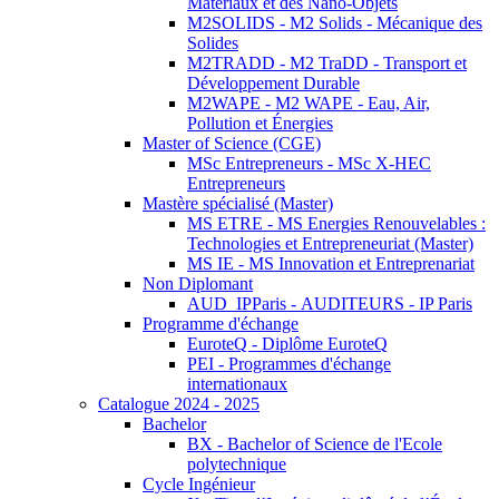
Matériaux et des Nano-Objets
M2SOLIDS - M2 Solids - Mécanique des
Solides
M2TRADD - M2 TraDD - Transport et
Développement Durable
M2WAPE - M2 WAPE - Eau, Air,
Pollution et Énergies
Master of Science (CGE)
MSc Entrepreneurs - MSc X-HEC
Entrepreneurs
Mastère spécialisé (Master)
MS ETRE - MS Energies Renouvelables :
Technologies et Entrepreneuriat (Master)
MS IE - MS Innovation et Entreprenariat
Non Diplomant
AUD_IPParis - AUDITEURS - IP Paris
Programme d'échange
EuroteQ - Diplôme EuroteQ
PEI - Programmes d'échange
internationaux
Catalogue 2024 - 2025
Bachelor
BX - Bachelor of Science de l'Ecole
polytechnique
Cycle Ingénieur