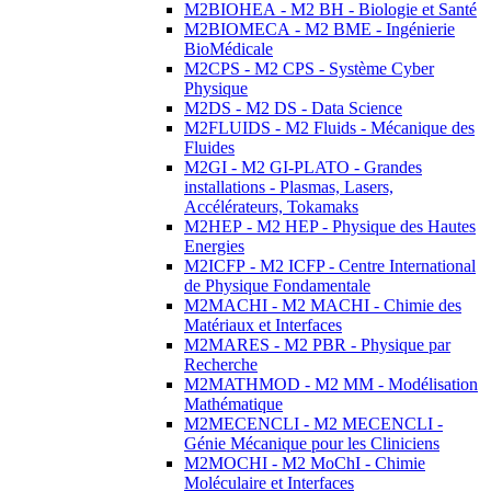
M2BIOHEA - M2 BH - Biologie et Santé
M2BIOMECA - M2 BME - Ingénierie
BioMédicale
M2CPS - M2 CPS - Système Cyber
Physique
M2DS - M2 DS - Data Science
M2FLUIDS - M2 Fluids - Mécanique des
Fluides
M2GI - M2 GI-PLATO - Grandes
installations - Plasmas, Lasers,
Accélérateurs, Tokamaks
M2HEP - M2 HEP - Physique des Hautes
Energies
M2ICFP - M2 ICFP - Centre International
de Physique Fondamentale
M2MACHI - M2 MACHI - Chimie des
Matériaux et Interfaces
M2MARES - M2 PBR - Physique par
Recherche
M2MATHMOD - M2 MM - Modélisation
Mathématique
M2MECENCLI - M2 MECENCLI -
Génie Mécanique pour les Cliniciens
M2MOCHI - M2 MoChI - Chimie
Moléculaire et Interfaces