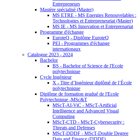
Entrepreneurs
Mastère spécialisé (Master)
MS ETRE - MS Energies Renouvelables :
Technologies et Entrepreneuriat (Master)
MS IE - MS Innovation et Entreprenariat
Programme d'échange
EuroteQ - Diplôme EuroteQ
PEI - Programmes d'échange
internationaux
Catalogue 2023 - 2024
Bachelor
BS - Bachelor of Science de l'Ecole
polytechnique
Cycle Ingénieur
X - Titre d’Ingénieur diplômé de l’École
polytechnique
Diplôme de formation gradué de l'Ecole
Polytechnique -MSc&T
MScT-AI-ViC - MScT-Artificial
Intelligence and Advanced Visual
Computing
MScT-CTD - MScT-Cybersecurity :
Threats and Defenses
MScT-DDDF - MScT-Double Degree
Data and Finance (DDDF)