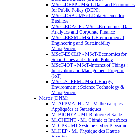
MScT-DEPP - MScT-Data and Economics
for Public Policy (DEPP)
MScT-DSB - MScT-Data Science for
Business
MScT-EDACF - MScT-Economics, Data
Analytics and Corporate Finance
MScT-EESM - MScT-Environmental
Engineering and Sustainability
Management
MScT-ESCLiP - MScT-Economics for
Smart Cities and Climate Policy
MScT-IOT - MScT-Internet of Things :
Innovation and Management Program
(IoT)
MScT-STEEM - MScT-Energy
Environment : Science Technology &
Management
Master (DNM)
M1APPMATH - M1 Mathématiques
Appliquées et Statistiques
M1BIOHEA - M1 Biologie et Santé
M1CHEINT - M1 Chimie et Interfaces
M1CPS - M1 Système Cyber Physique
M1HEP - M1 Physique des Hautes
Energies