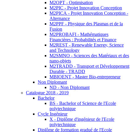
M2OPT - Optimisation
M2PIC - Projet Innovation Conception
M2PICA - Projet Innovation Conception -
Alternance
M2PPF - Physique des Plasmas et de la
Fusion
M2PROBAFI - Mathématiques
Financières : Probabilités et Finance
M2REST - Renewable Energy, Science
and Technology
M2SMNO - Sciences des Matériaux et des
nano-objets
M2TRADD - Transport et Développement
Durable - TRADD
MBIOENT - Master Bio-entrepreneur
Non Diplomant
ND - Non Diplomant
Catalogue 2018 - 2019
Bachelor
BS - Bachelor of Science de l'Ecole
polytechnique
Cycle Ingénieur
X - Diplôme d'ingénieur de l'Ecole
polytechnique
Diplôme de formation gradué de l'Ecole