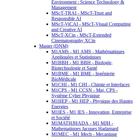
Environment : Science Technology &
Management
MScT-TRAI - MScT-Trust and
Responsible AI
MScT-ViCAI - MScT-Visual Computing
and Creative AI
MScT-XCin - MScT-Extended
Cinematography XCin
Master (DNM)
M1AMS - M1 AMS - Mathématiques
Appliquées et Statistiques
M1BBH - M1 BBH - Biologie,
Biotechnologie et Santé
M1BME - M1 BME - Ingénierie
BioMédicale
M1CHI - M1 CHI - Chimie et Interfaces
M1CPS - M1 CCSN - Maj. CPS -
Système Cyber Physique
M1HEP - M1 HEP - Physique des Hautes
Energies
M1IES - M1 IES - Innovation, Entreprise
et Société
M1MATHJHADA - M1 MJH -
Mathematiques Jacques Hadamard
M1MEC - M1 Mech - Mecanique