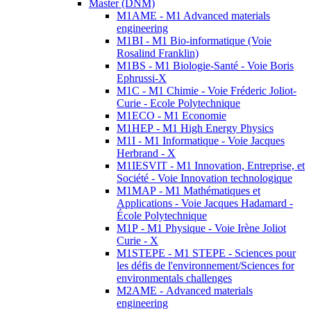
Master (DNM)
M1AME - M1 Advanced materials
engineering
M1BI - M1 Bio-informatique (Voie
Rosalind Franklin)
M1BS - M1 Biologie-Santé - Voie Boris
Ephrussi-X
M1C - M1 Chimie - Voie Fréderic Joliot-
Curie - Ecole Polytechnique
M1ECO - M1 Economie
M1HEP - M1 High Energy Physics
M1I - M1 Informatique - Voie Jacques
Herbrand - X
M1IESVIT - M1 Innovation, Entreprise, et
Société - Voie Innovation technologique
M1MAP - M1 Mathématiques et
Applications - Voie Jacques Hadamard -
École Polytechnique
M1P - M1 Physique - Voie Irène Joliot
Curie - X
M1STEPE - M1 STEPE - Sciences pour
les défis de l'environnement/Sciences for
environmentals challenges
M2AME - Advanced materials
engineering