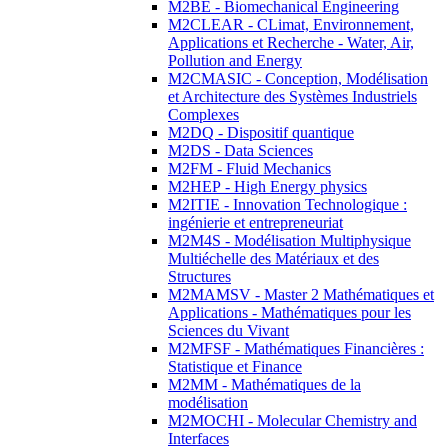
M2BE - Biomechanical Engineering
M2CLEAR - CLimat, Environnement,
Applications et Recherche - Water, Air,
Pollution and Energy
M2CMASIC - Conception, Modélisation
et Architecture des Systèmes Industriels
Complexes
M2DQ - Dispositif quantique
M2DS - Data Sciences
M2FM - Fluid Mechanics
M2HEP - High Energy physics
M2ITIE - Innovation Technologique :
ingénierie et entrepreneuriat
M2M4S - Modélisation Multiphysique
Multiéchelle des Matériaux et des
Structures
M2MAMSV - Master 2 Mathématiques et
Applications - Mathématiques pour les
Sciences du Vivant
M2MFSF - Mathématiques Financières :
Statistique et Finance
M2MM - Mathématiques de la
modélisation
M2MOCHI - Molecular Chemistry and
Interfaces