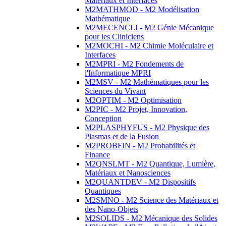
Matériaux et Interfaces
M2MATHMOD - M2 Modélisation
Mathématique
M2MECENCLI - M2 Génie Mécanique
pour les Cliniciens
M2MOCHI - M2 Chimie Moléculaire et
Interfaces
M2MPRI - M2 Fondements de
l'Informatique MPRI
M2MSV - M2 Mathématiques pour les
Sciences du Vivant
M2OPTIM - M2 Optimisation
M2PIC - M2 Projet, Innovation,
Conception
M2PLASPHYFUS - M2 Physique des
Plasmas et de la Fusion
M2PROBFIN - M2 Probabilités et
Finance
M2QNSLMT - M2 Quantique, Lumière,
Matériaux et Nanosciences
M2QUANTDEV - M2 Dispositifs
Quantiques
M2SMNO - M2 Science des Matériaux et
des Nano-Objets
M2SOLIDS - M2 Mécanique des Solides