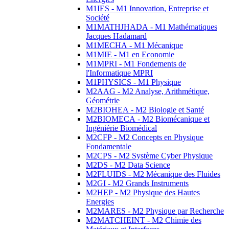
M1IES - M1 Innovation, Entreprise et
Société
M1MATHJHADA - M1 Mathématiques
Jacques Hadamard
M1MECHA - M1 Mécanique
M1MIE - M1 en Economie
M1MPRI - M1 Fondements de
l'Informatique MPRI
M1PHYSICS - M1 Physique
M2AAG - M2 Analyse, Arithmétique,
Géométrie
M2BIOHEA - M2 Biologie et Santé
M2BIOMECA - M2 Biomécanique et
Ingéniérie Biomédical
M2CFP - M2 Concepts en Physique
Fondamentale
M2CPS - M2 Système Cyber Physique
M2DS - M2 Data Science
M2FLUIDS - M2 Mécanique des Fluides
M2GI - M2 Grands Instruments
M2HEP - M2 Physique des Hautes
Energies
M2MARES - M2 Physique par Recherche
M2MATCHEINT - M2 Chimie des