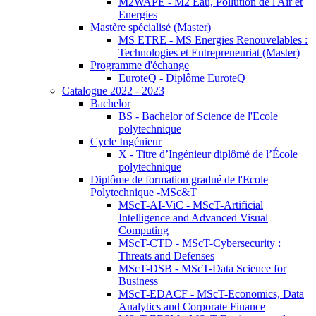
M2WAPE - M2 Eau, Pollution de l'Air et
Energies
Mastère spécialisé (Master)
MS ETRE - MS Energies Renouvelables :
Technologies et Entrepreneuriat (Master)
Programme d'échange
EuroteQ - Diplôme EuroteQ
Catalogue 2022 - 2023
Bachelor
BS - Bachelor of Science de l'Ecole
polytechnique
Cycle Ingénieur
X - Titre d’Ingénieur diplômé de l’École
polytechnique
Diplôme de formation gradué de l'Ecole
Polytechnique -MSc&T
MScT-AI-ViC - MScT-Artificial
Intelligence and Advanced Visual
Computing
MScT-CTD - MScT-Cybersecurity :
Threats and Defenses
MScT-DSB - MScT-Data Science for
Business
MScT-EDACF - MScT-Economics, Data
Analytics and Corporate Finance