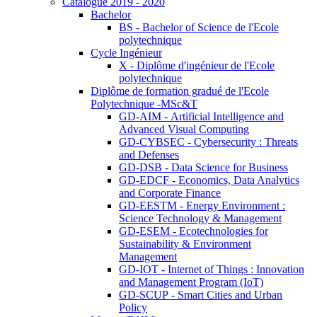
Catalogue 2019 - 2020
Bachelor
BS - Bachelor of Science de l'Ecole
polytechnique
Cycle Ingénieur
X - Diplôme d'ingénieur de l'Ecole
polytechnique
Diplôme de formation gradué de l'Ecole
Polytechnique -MSc&T
GD-AIM - Artificial Intelligence and
Advanced Visual Computing
GD-CYBSEC - Cybersecurity : Threats
and Defenses
GD-DSB - Data Science for Business
GD-EDCF - Economics, Data Analytics
and Corporate Finance
GD-EESTM - Energy Environment :
Science Technology & Management
GD-ESEM - Ecotechnologies for
Sustainability & Environment
Management
GD-IOT - Internet of Things : Innovation
and Management Program (IoT)
GD-SCUP - Smart Cities and Urban
Policy