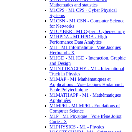
Mathematics and statistics
M1CPS - M1 CPS - Cyber Physical
Systems
M1CSN - M1 CSN - Computer Science
for Networks
M1CYBER - M1 Cyber - Cybersecurity
M1HPDA - M1 HPDA - High
Performance Data Analytics
M1I - M1 Informatique - Voie Jacques
Herbrand - X
M1IGD - M1 IGD - Interaction, Graphic
and Design
M1INTTRACPHY - M1 - International
Track in Physics
M1MAP - M1 Mathématiques et
Applications - Voie Jacques Hadamard -
École Polytechnique
M1MATHAPP - M1 - Mathématiques
Appliquées
M1MPRI - M1 MPRI - Foudations of
Computer Science
M1P - M1 Physique - Voie Irène Joliot
Curie - X
M1PHYSICS - M1 - Physics