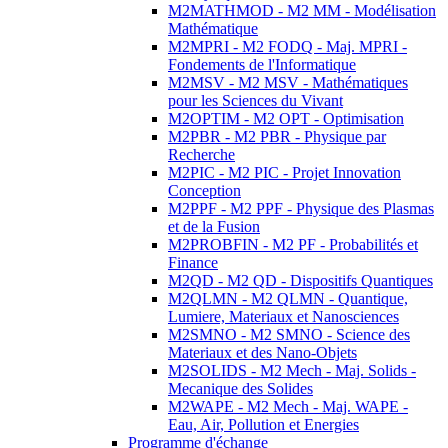
M2MATHMOD - M2 MM - Modélisation
Mathématique
M2MPRI - M2 FODQ - Maj. MPRI -
Fondements de l'Informatique
M2MSV - M2 MSV - Mathématiques
pour les Sciences du Vivant
M2OPTIM - M2 OPT - Optimisation
M2PBR - M2 PBR - Physique par
Recherche
M2PIC - M2 PIC - Projet Innovation
Conception
M2PPF - M2 PPF - Physique des Plasmas
et de la Fusion
M2PROBFIN - M2 PF - Probabilités et
Finance
M2QD - M2 QD - Dispositifs Quantiques
M2QLMN - M2 QLMN - Quantique,
Lumiere, Materiaux et Nanosciences
M2SMNO - M2 SMNO - Science des
Materiaux et des Nano-Objets
M2SOLIDS - M2 Mech - Maj. Solids -
Mecanique des Solides
M2WAPE - M2 Mech - Maj. WAPE -
Eau, Air, Pollution et Energies
Programme d'échange