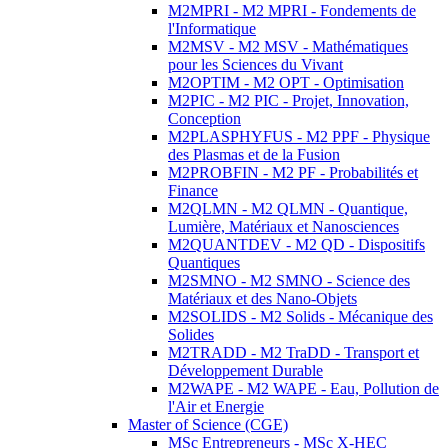
M2MPRI - M2 MPRI - Fondements de
l'Informatique
M2MSV - M2 MSV - Mathématiques
pour les Sciences du Vivant
M2OPTIM - M2 OPT - Optimisation
M2PIC - M2 PIC - Projet, Innovation,
Conception
M2PLASPHYFUS - M2 PPF - Physique
des Plasmas et de la Fusion
M2PROBFIN - M2 PF - Probabilités et
Finance
M2QLMN - M2 QLMN - Quantique,
Lumière, Matériaux et Nanosciences
M2QUANTDEV - M2 QD - Dispositifs
Quantiques
M2SMNO - M2 SMNO - Science des
Matériaux et des Nano-Objets
M2SOLIDS - M2 Solids - Mécanique des
Solides
M2TRADD - M2 TraDD - Transport et
Développement Durable
M2WAPE - M2 WAPE - Eau, Pollution de
l'Air et Energie
Master of Science (CGE)
MSc Entrepreneurs - MSc X-HEC