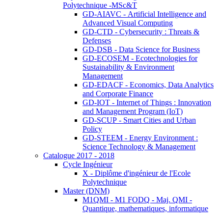
Polytechnique -MSc&T
GD-AIAVC - Artificial Intelligence and
Advanced Visual Computing
GD-CTD - Cybersecurity : Threats &
Defenses
GD-DSB - Data Science for Business
GD-ECOSEM - Ecotechnologies for
Sustainability & Environment
Management
GD-EDACF - Economics, Data Analytics
and Corporate Finance
GD-IOT - Internet of Things : Innovation
and Management Program (IoT)
GD-SCUP - Smart Cities and Urban
Policy
GD-STEEM - Energy Environment :
Science Technology & Management
Catalogue 2017 - 2018
Cycle Ingénieur
X - Diplôme d'ingénieur de l'Ecole
Polytechnique
Master (DNM)
M1QMI - M1 FODQ - Maj. QMI -
Quantique, mathematiques, informatique