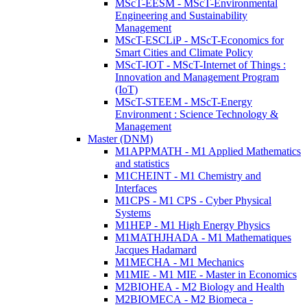
MScT-EESM - MScT-Environmental
Engineering and Sustainability
Management
MScT-ESCLiP - MScT-Economics for
Smart Cities and Climate Policy
MScT-IOT - MScT-Internet of Things :
Innovation and Management Program
(IoT)
MScT-STEEM - MScT-Energy
Environment : Science Technology &
Management
Master (DNM)
M1APPMATH - M1 Applied Mathematics
and statistics
M1CHEINT - M1 Chemistry and
Interfaces
M1CPS - M1 CPS - Cyber Physical
Systems
M1HEP - M1 High Energy Physics
M1MATHJHADA - M1 Mathematiques
Jacques Hadamard
M1MECHA - M1 Mechanics
M1MIE - M1 MIE - Master in Economics
M2BIOHEA - M2 Biology and Health
M2BIOMECA - M2 Biomeca -