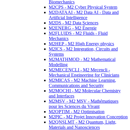
Biomechanics
M2CPS - M2 Cyber Physical System
M2DATAAI - M2 Data AI - Data and
Artificial Intelligence
M2DS - M2 Data Sciences
M2ENERG - M2 Énergie
M2FLUIDS - M2 Fluids - Fluid
Mechanics
M2HEP - M2 High Energy physics
M2ICS - M2 Integration, Circuits and
Systems
M2MATHMOD - M2 Mathematical
Modelling
M2MECENCLI - M2 Mecencli -
Mechanical Engineering for Clinicians
M2MICAS - M2 Machine Learning,
Communications and Security
M2MOCHI - M2 Molecular Chemistry
and Interfaces
M2MSV - M2 MSV - Mathématiques
pour les Sciences du Vivant
M2OPTIM - M2 Optimisation
M2PIC - M2 Projet Innovation Conception
M2QNSLMT - M2 Quantum, Light,
Materials and Nanosciences