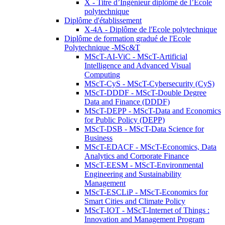
X - Titre d’Ingénieur diplômé de l’École
polytechnique
Diplôme d'établissement
X-4A - Diplôme de l'Ecole polytechnique
Diplôme de formation gradué de l'Ecole
Polytechnique -MSc&T
MScT-AI-ViC - MScT-Artificial
Intelligence and Advanced Visual
Computing
MScT-CyS - MScT-Cybersecurity (CyS)
MScT-DDDF - MScT-Double Degree
Data and Finance (DDDF)
MScT-DEPP - MScT-Data and Economics
for Public Policy (DEPP)
MScT-DSB - MScT-Data Science for
Business
MScT-EDACF - MScT-Economics, Data
Analytics and Corporate Finance
MScT-EESM - MScT-Environmental
Engineering and Sustainability
Management
MScT-ESCLiP - MScT-Economics for
Smart Cities and Climate Policy
MScT-IOT - MScT-Internet of Things :
Innovation and Management Program