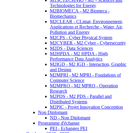
M1SCTECHNRJ - M1 - Sciences and
Technologies for Energy
M2BIOMECA - M2 Biomeca -
Biomechanics
M2CLEAR - CLimat, Environnement,
Applications et Recherche - Water, Air,
Pollution and Energy
M2CPS - Cyber Physical System
M2CYBER - M2 Cyber - Cybersecurity
M2DS - Data Sciences
M2HPDA - M2 HPDA - High
Performance Data Analytics
M2IGD - M2 IGD - Interaction, Graphic
and Design
M2MPRI - M2 MPRI - Foudations of
Computer Science
M2MPRO - M2 MPRO - Operation
Research
M2PDS - M2 PDS - Parallel and
Distributed Systems
M2PIC - Projet Innovation Conception
Non Diplomant
ND - Non Diplomant
Programme d'échange
PEI - Echanges PEI