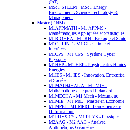
(IoT)
MScT-STEEM - MScT-Energy
Environment : Science Technology &
Management
Master (DNM)
M1APPMATH - M1 APPMS -
Mathématiques Appliquées et Statistiques
M1BIOHEA - M1 BH - Biologie et Santé
M1CHEINT - M1 CI - Chimie et
Interfaces
M1CPS - M1 CPS - Système Cyber
Physique
M1HEP - M1 HEP - Physique des Hautes
Energies
M1IES - M1 IES - Innovation, Entreprise
et Société
M1MATHJHADA - M1 MJH -
Mathématiques Jacques Hadamard
M1MECHA - M1 Mech - Mécanique
M1MIE - M1 MiE - Master en Economie
M1MPRI - M1 MPRI - Fondements de
l'Informatique
M1PHYSICS - M1 PHYS - Physique
M2AAG - M2 AAG - Analyse,
Arithmétique, Géométrie