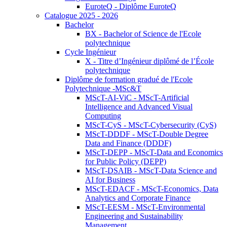
EuroteQ - Diplôme EuroteQ
Catalogue 2025 - 2026
Bachelor
BX - Bachelor of Science de l'Ecole
polytechnique
Cycle Ingénieur
X - Titre d’Ingénieur diplômé de l’École
polytechnique
Diplôme de formation gradué de l'Ecole
Polytechnique -MSc&T
MScT-AI-ViC - MScT-Artificial
Intelligence and Advanced Visual
Computing
MScT-CyS - MScT-Cybersecurity (CyS)
MScT-DDDF - MScT-Double Degree
Data and Finance (DDDF)
MScT-DEPP - MScT-Data and Economics
for Public Policy (DEPP)
MScT-DSAIB - MScT-Data Science and
AI for Business
MScT-EDACF - MScT-Economics, Data
Analytics and Corporate Finance
MScT-EESM - MScT-Environmental
Engineering and Sustainability
Management