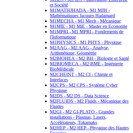
et Société
M1MATHJHADA - M1 MJH -
Mathématiques Jacques Hadamard
M1MECHA - M1 Mech - Mécanique
M1MIE - M1 MiE - Master en Economie
M1MPRI - M1 MPRI - Fondements de
l'Informatique
M1PHYSICS - M1 PHYS - Physique
M2AAG - M2 AAG - Analyse,
Arithmétique, Géométrie
M2BIOHEA - M2 BH - Biologie et Santé
M2BIOMECA - M2 BME - Ingénierie
BioMédicale
M2CHEINT - M2 CI - Chimie et
Interfaces
M2CPS - M2 CPS - Système Cyber
Physique
M2DS - M2 DS - Data Science
M2FLUIDS - M2 Fluids - Mécanique des
Fluides
M2GI - M2 GI-PLATO - Grandes
installations - Plasmas, Lasers,
Accélérateurs, Tokamaks
M2HEP - M2 HEP - Physique des Hautes