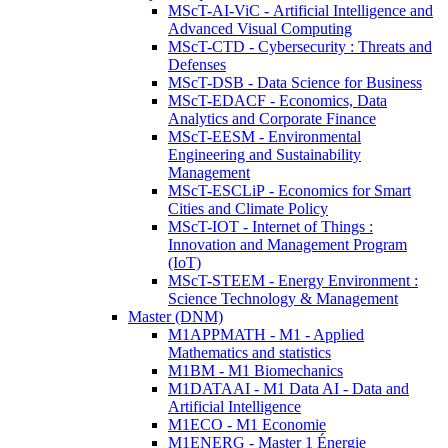
MScT-AI-ViC - Artificial Intelligence and
Advanced Visual Computing
MScT-CTD - Cybersecurity : Threats and
Defenses
MScT-DSB - Data Science for Business
MScT-EDACF - Economics, Data
Analytics and Corporate Finance
MScT-EESM - Environmental
Engineering and Sustainability
Management
MScT-ESCLiP - Economics for Smart
Cities and Climate Policy
MScT-IOT - Internet of Things :
Innovation and Management Program
(IoT)
MScT-STEEM - Energy Environment :
Science Technology & Management
Master (DNM)
M1APPMATH - M1 - Applied
Mathematics and statistics
M1BM - M1 Biomechanics
M1DATAAI - M1 Data AI - Data and
Artificial Intelligence
M1ECO - M1 Economie
M1ENERG - Master 1 Énergie