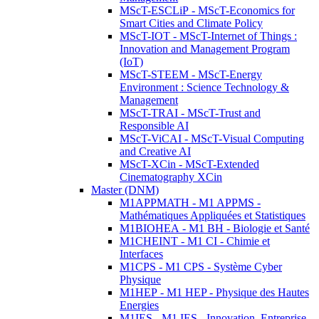
MScT-ESCLiP - MScT-Economics for
Smart Cities and Climate Policy
MScT-IOT - MScT-Internet of Things :
Innovation and Management Program
(IoT)
MScT-STEEM - MScT-Energy
Environment : Science Technology &
Management
MScT-TRAI - MScT-Trust and
Responsible AI
MScT-ViCAI - MScT-Visual Computing
and Creative AI
MScT-XCin - MScT-Extended
Cinematography XCin
Master (DNM)
M1APPMATH - M1 APPMS -
Mathématiques Appliquées et Statistiques
M1BIOHEA - M1 BH - Biologie et Santé
M1CHEINT - M1 CI - Chimie et
Interfaces
M1CPS - M1 CPS - Système Cyber
Physique
M1HEP - M1 HEP - Physique des Hautes
Energies
M1IES - M1 IES - Innovation, Entreprise