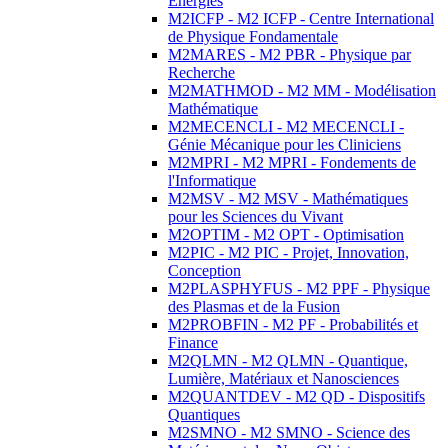
Energies
M2ICFP - M2 ICFP - Centre International
de Physique Fondamentale
M2MARES - M2 PBR - Physique par
Recherche
M2MATHMOD - M2 MM - Modélisation
Mathématique
M2MECENCLI - M2 MECENCLI -
Génie Mécanique pour les Cliniciens
M2MPRI - M2 MPRI - Fondements de
l'Informatique
M2MSV - M2 MSV - Mathématiques
pour les Sciences du Vivant
M2OPTIM - M2 OPT - Optimisation
M2PIC - M2 PIC - Projet, Innovation,
Conception
M2PLASPHYFUS - M2 PPF - Physique
des Plasmas et de la Fusion
M2PROBFIN - M2 PF - Probabilités et
Finance
M2QLMN - M2 QLMN - Quantique,
Lumière, Matériaux et Nanosciences
M2QUANTDEV - M2 QD - Dispositifs
Quantiques
M2SMNO - M2 SMNO - Science des