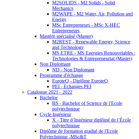
M2SOLIDS - M2 Solids - Solid
Mechanics
M2WAPE - M2 Water, Air, Pollution and
Energy
MSc Entrepreneurs - MSc X-HEC
Entrepreneurs
Mastère spécialisé (Master)
M2REST - Renewable Energy, Science
and Technology
MS ETRE - MS Energies Renouvelables :
Technologies & Entrepreneuriat (Master)
Non Diplomant
ND - Non Diplomant
Programme d'échange
EuroteQ - Diplôme EuroteQ
PEI - Echanges PEI
Catalogue 2021 - 2022
Bachelor
BS - Bachelor of Science de l'Ecole
polytechnique
Cycle Ingénieur
X - Titre d’Ingénieur diplômé de l’École
polytechnique
Diplôme de formation gradué de l'Ecole
Polytechnique -MSc&T