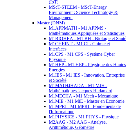
(IoT)
MScT-STEEM - MScT-Energy
Environment : Science Technology &
Management
Master (DNM)
M1APPMATH - M1 APPMS -
Mathématiques Appliquées et Statistiques
M1BIOHEA - M1 BH - Biologie et Santé
M1CHEINT - M1 CI - Chimie et
Interfaces
M1CPS - M1 CPS - Système Cyber
Physique
M1HEP - M1 HEP - Physique des Hautes
Energies
M1IES - M1 IES - Innovation, Entreprise
et Société
M1MATHJHADA - M1 MJH -
Mathématiques Jacques Hadamard
M1MECHA - M1 Mech - Mécanique
M1MIE - M1 MiE - Master en Economie
M1MPRI - M1 MPRI - Fondements de
l'Informatique
M1PHYSICS - M1 PHYS - Physique
M2AAG - M2 AAG - Analyse,
Arithmétique, Géométrie