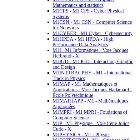
Mathematics and statistics
M1CPS - M1 CPS - Cyber Physical
Systems
M1CSN - M1 CSN - Computer Science
for Networks
M1CYBER - M1 Cyber - Cybersecurity
M1HPDA - M1 HPDA - High
Performance Data Analytics
M1I - M1 Informatique - Voie Jacques
Herbrand - X
M1IGD - M1 IGD - Interaction, Graphic
and Design
M1INTTRACPHY - M1 - International
Track in Physics
M1MAP - M1 Mathématiques et
Applications - Voie Jacques Hadamard -
École Polytechnique
M1MATHAPP - M1 - Mathématiques
Appliquées
M1MPRI - M1 MPRI - Foudations of
Computer Science
M1P - M1 Physique - Voie Irène Joliot
Curie - X
M1PHYSICS - M1 - Physics