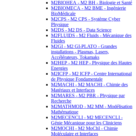
M2BIOHEA - M2 BH - Biologie et Santé
M2BIOMECA - M2 BME - Ingénierie
BioMédicale
M2CPS - M2 CPS - Système Cyber
Physique
M2DS - M2 DS - Data Science
M2FLUIDS - M2 Fluids - Mécanique des
Fluides
M2GI - M2 GI-PLATO - Grandes
installations - Plasmas, Lasers,
Accélérateurs, Tokamaks
M2HEP - M2 HEP - Physique des Hautes
Energies
M2ICFP - M2 ICFP - Centre International
de Physique Fondamentale
M2MACHI - M2 MACHI - Chimie des
Matériaux et Interfaces
M2MARES - M2 PBR - Physique par
Recherche
M2MATHMOD - M2 MM - Modélisation
Mathématique
M2MECENCLI - M2 MECENCLI -
Génie Mécanique pour les Cliniciens
M2MOCHI - M2 MoChI - Chimie
Moléculaire et Interfaces