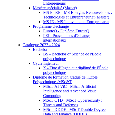
Entrepreneurs
Mastère spécialisé (Master)
MS ETRE - MS Energies Renouvelables :
Technologies et Entrepreneuriat (Master)
MS IE - MS Innovation et Entreprenariat
Programme d'échange
EuroteQ - Diplôme EuroteQ
PEI - Programmes d'échange
internationaux
Catalogue 2023 - 2024
Bachelor
BS - Bachelor of Science de l'Ecole
polytechnique
Cycle Ingénieur
X - Titre d’Ingénieur diplômé de l’École
polytechnique
Diplôme de formation gradué de l'Ecole
Polytechnique -MSc&T
MScT-AI-ViC - MScT-Artificial
Intelligence and Advanced Visual
Computing
MScT-CTD - MScT-Cybersecurity :
Threats and Defenses
MScT-DDDF - MScT-Double Degree
Data and Finance (DDDF)