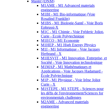
Master (DNM)
M1AME - M1 Advanced materials
engineering
M1BI - M1 Bio-informatique (Voie
Rosalind Franklin)
M1BS - M1 Biologie-Santé - Voie Boris
Ephrussi-X
M1C - M1 Chimie - Voie Fréderic Joliot-
Curie - Ecole Polytechnique
M1ECO - M1 Economie
M1HEP - M1 High Energy Physics
M1I - M1 Informatique - Voie Jacques
Herbrand - X
M1IESVIT - M1 Innovation, Entreprise, et
Société - Voie Innovation technologique
M1MAP - M1 Mathématiques et
Applications - Voie Jacques Hadamard -
École Polytechnique
M1P - M1 Physique - Voie Irène Joliot
Curie - X
M1STEPE - M1 STEPE - Sciences pour
les défis de l'environnement/Sciences for
environmentals challenges
M2AME - Advanced materials
engineering