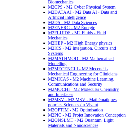
Biomechanics
M2CPS - M2 Cyber Physical System
M2DATAAI - M2 Data AI - Data and
Artificial Intelligence
M2DS - M2 Data Sciences
M2ENERG - M2 Énergie
M2FLUIDS - M2 Fluids - Fluid
Mechanics
M2HEP - M2 High Energy physics
M2ICS - M2 Integration, Circuits and
Systems
M2MATHMOD - M2 Mathematical
Modelling
M2MECENCLI - M2 Mecencli -
Mechanical Engineering for Clinicians
M2MICAS - M2 Machine Learning,
Communications and Security
M2MOCHI - M2 Molecular Chemistry
and Interfaces
M2MSV - M2 MSV - Mathématiques
pour les Sciences du Vivant
M2OPTIM - M2 Optimisation
M2PIC - M2 Projet Innovation Conception
M2QNSLMT - M2 Quantum, Light,
Materials and Nanosciences