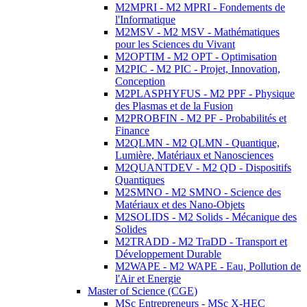
M2MPRI - M2 MPRI - Fondements de
l'Informatique
M2MSV - M2 MSV - Mathématiques
pour les Sciences du Vivant
M2OPTIM - M2 OPT - Optimisation
M2PIC - M2 PIC - Projet, Innovation,
Conception
M2PLASPHYFUS - M2 PPF - Physique
des Plasmas et de la Fusion
M2PROBFIN - M2 PF - Probabilités et
Finance
M2QLMN - M2 QLMN - Quantique,
Lumière, Matériaux et Nanosciences
M2QUANTDEV - M2 QD - Dispositifs
Quantiques
M2SMNO - M2 SMNO - Science des
Matériaux et des Nano-Objets
M2SOLIDS - M2 Solids - Mécanique des
Solides
M2TRADD - M2 TraDD - Transport et
Développement Durable
M2WAPE - M2 WAPE - Eau, Pollution de
l'Air et Energie
Master of Science (CGE)
MSc Entrepreneurs - MSc X-HEC