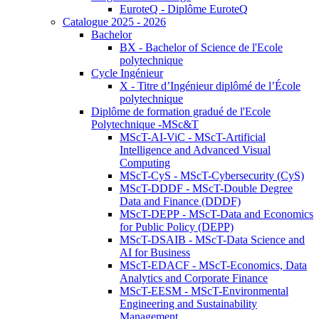
EuroteQ - Diplôme EuroteQ
Catalogue 2025 - 2026
Bachelor
BX - Bachelor of Science de l'Ecole
polytechnique
Cycle Ingénieur
X - Titre d’Ingénieur diplômé de l’École
polytechnique
Diplôme de formation gradué de l'Ecole
Polytechnique -MSc&T
MScT-AI-ViC - MScT-Artificial
Intelligence and Advanced Visual
Computing
MScT-CyS - MScT-Cybersecurity (CyS)
MScT-DDDF - MScT-Double Degree
Data and Finance (DDDF)
MScT-DEPP - MScT-Data and Economics
for Public Policy (DEPP)
MScT-DSAIB - MScT-Data Science and
AI for Business
MScT-EDACF - MScT-Economics, Data
Analytics and Corporate Finance
MScT-EESM - MScT-Environmental
Engineering and Sustainability
Management