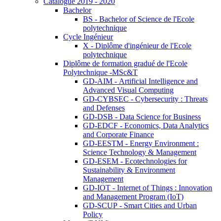
Catalogue 2019 - 2020
Bachelor
BS - Bachelor of Science de l'Ecole
polytechnique
Cycle Ingénieur
X - Diplôme d'ingénieur de l'Ecole
polytechnique
Diplôme de formation gradué de l'Ecole
Polytechnique -MSc&T
GD-AIM - Artificial Intelligence and
Advanced Visual Computing
GD-CYBSEC - Cybersecurity : Threats
and Defenses
GD-DSB - Data Science for Business
GD-EDCF - Economics, Data Analytics
and Corporate Finance
GD-EESTM - Energy Environment :
Science Technology & Management
GD-ESEM - Ecotechnologies for
Sustainability & Environment
Management
GD-IOT - Internet of Things : Innovation
and Management Program (IoT)
GD-SCUP - Smart Cities and Urban
Policy