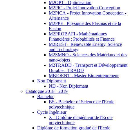
M2OPT - Optimisation
M2PIC - Projet Innovation Conception
M2PICA - Projet Innovation Conception -
Alternance
M2PPF - Physique des Plasmas et de la
Fusion
M2PROBAFI - Mathématiques
Financières : Probabilités et Finance
M2REST - Renewable Energy, Science
and Technology
M2SMNO - Sciences des Matériaux et des
nano-objets
M2TRADD - Transport et Développement
Durable - TRADD
MBIOENT - Master Bio-entrepreneur
Non Diplomant
ND - Non Diplomant
Catalogue 2018 - 2019
Bachelor
BS - Bachelor of Science de l'Ecole
polytechnique
Cycle Ingénieur
X - Diplôme d'ingénieur de l'Ecole
polytechnique
Diplôme de formation gradué de l'Ecole