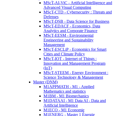
MScT-AI-ViC - Artificial Intelligence and
Advanced Visual Computing
MScT-CTD - Cybersecurity : Threats and
Defenses
MScT-DSB - Data Science for Business
MScT-EDACF - Economics, Data
Analytics and Corporate Finance
MScT-EESM - Environmental
Engineering and Sustainability
Management
MScT-ESCLiP - Economics for Smart
Cities and Climate Policy
MScT-IOT - Internet of Things :
Innovation and Management Program
(IoT)
MScT-STEEM - Energy Environment :
Science Technology & Management
Master (DNM)
M1APPMATH - M1 - Applied
Mathematics and statistics
M1BM - M1 Biomechanics
M1DATAAI - M1 Data AI - Data and
Artificial Intelligence
M1ECO - M1 Economie
M1ENERG - Master 1 Énergie