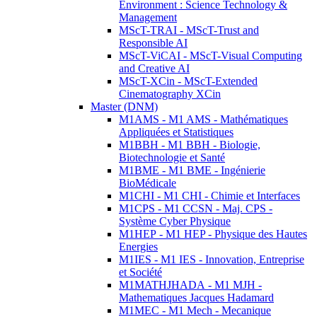
Environment : Science Technology &
Management
MScT-TRAI - MScT-Trust and
Responsible AI
MScT-ViCAI - MScT-Visual Computing
and Creative AI
MScT-XCin - MScT-Extended
Cinematography XCin
Master (DNM)
M1AMS - M1 AMS - Mathématiques
Appliquées et Statistiques
M1BBH - M1 BBH - Biologie,
Biotechnologie et Santé
M1BME - M1 BME - Ingénierie
BioMédicale
M1CHI - M1 CHI - Chimie et Interfaces
M1CPS - M1 CCSN - Maj. CPS -
Système Cyber Physique
M1HEP - M1 HEP - Physique des Hautes
Energies
M1IES - M1 IES - Innovation, Entreprise
et Société
M1MATHJHADA - M1 MJH -
Mathematiques Jacques Hadamard
M1MEC - M1 Mech - Mecanique