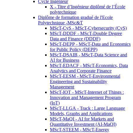
Cycle Ingénieur
X - Titre d’Ingénieur diplômé de l’École
polytechnique
Diplôme de formation gradué de l'Ecole
Polytechnique -MSc&T
MScT-CyS - MScT-Cybersecurity (CyS)
MScT-DDDF - MScT-Double Degree
Data and Finance (DDDF)
MScT-DEPP - MScT-Data and Economics
for Public Policy (DEPP)
MScT-DSAIB - MScT-Data Science and
AI for Business
MScT-EDACF - MScT-Economics, Data
Analytics and Corporate Finance
MScT-EESM - MScT-Environmental
Engineering and Sustainability
Management
MScT-IOT - MScT-Internet of Things :
Innovation and Management Program
(IoT)
MScT-LLGA - Track : Large Language
Models, Graphs and Applications
MScT-MaQI - AI for Markets and
Quantitative Investment (AI-MaQI)
MScT-STEEM - MScT-Energy