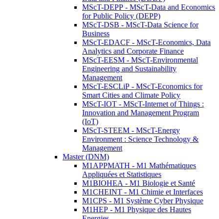
MScT-DEPP - MScT-Data and Economics
for Public Policy (DEPP)
MScT-DSB - MScT-Data Science for
Business
MScT-EDACF - MScT-Economics, Data
Analytics and Corporate Finance
MScT-EESM - MScT-Environmental
Engineering and Sustainability
Management
MScT-ESCLiP - MScT-Economics for
Smart Cities and Climate Policy
MScT-IOT - MScT-Internet of Things :
Innovation and Management Program
(IoT)
MScT-STEEM - MScT-Energy
Environment : Science Technology &
Management
Master (DNM)
M1APPMATH - M1 Mathématiques
Appliquées et Statistiques
M1BIOHEA - M1 Biologie et Santé
M1CHEINT - M1 Chimie et Interfaces
M1CPS - M1 Système Cyber Physique
M1HEP - M1 Physique des Hautes
Energies