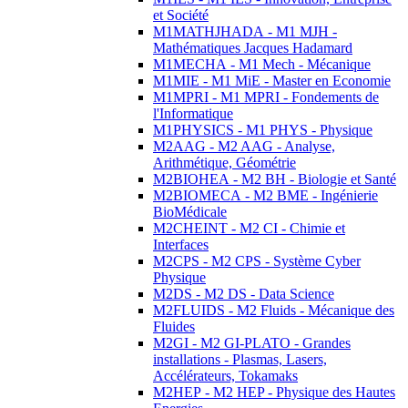
et Société
M1MATHJHADA - M1 MJH -
Mathématiques Jacques Hadamard
M1MECHA - M1 Mech - Mécanique
M1MIE - M1 MiE - Master en Economie
M1MPRI - M1 MPRI - Fondements de
l'Informatique
M1PHYSICS - M1 PHYS - Physique
M2AAG - M2 AAG - Analyse,
Arithmétique, Géométrie
M2BIOHEA - M2 BH - Biologie et Santé
M2BIOMECA - M2 BME - Ingénierie
BioMédicale
M2CHEINT - M2 CI - Chimie et
Interfaces
M2CPS - M2 CPS - Système Cyber
Physique
M2DS - M2 DS - Data Science
M2FLUIDS - M2 Fluids - Mécanique des
Fluides
M2GI - M2 GI-PLATO - Grandes
installations - Plasmas, Lasers,
Accélérateurs, Tokamaks
M2HEP - M2 HEP - Physique des Hautes