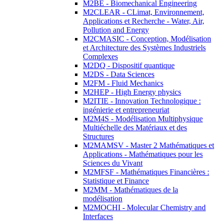
M2BE - Biomechanical Engineering
M2CLEAR - CLimat, Environnement,
Applications et Recherche - Water, Air,
Pollution and Energy
M2CMASIC - Conception, Modélisation
et Architecture des Systèmes Industriels
Complexes
M2DQ - Dispositif quantique
M2DS - Data Sciences
M2FM - Fluid Mechanics
M2HEP - High Energy physics
M2ITIE - Innovation Technologique :
ingénierie et entrepreneuriat
M2M4S - Modélisation Multiphysique
Multiéchelle des Matériaux et des
Structures
M2MAMSV - Master 2 Mathématiques et
Applications - Mathématiques pour les
Sciences du Vivant
M2MFSF - Mathématiques Financières :
Statistique et Finance
M2MM - Mathématiques de la
modélisation
M2MOCHI - Molecular Chemistry and
Interfaces