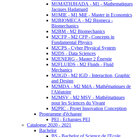
M1MATHJHADA - M1 - Mathematiques
Jacques Hadamard
M1MIE - M1 MiE - Master in Economics
M2BIOMECA - M2 Biomeca -
Biomechanics
M2BM - M2 Biomechanics
M2CFP - M2 CFP - Concepts in
Fundamental Physics
M2CPS - Cyber Physical System
M2DS - Data Sciences
M2ENERG - Master 2 Énergie
M2FLUIDS - M2 Fluids - Fluid
Mechanics
M2IGD - M2 IGD - Interaction, Graphic
and Design
M2MDA - M2 MdA - Mathématiques de
l'Aléatoire
M2MSV - M2 MSV - Mathématiques
pour les Sciences du Vivant
M2PIC - Projet Innovation Conception
Programme d'échange
PEI - Echanges PEI
Catalogue 2020 - 2021
Bachelor
BS - Bachelor of Science de l'Ecole