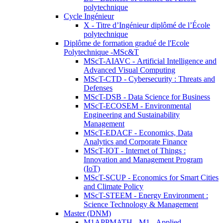
polytechnique
Cycle Ingénieur
X - Titre d’Ingénieur diplômé de l’École
polytechnique
Diplôme de formation gradué de l'Ecole
Polytechnique -MSc&T
MScT-AIAVC - Artificial Intelligence and
Advanced Visual Computing
MScT-CTD - Cybersecurity : Threats and
Defenses
MScT-DSB - Data Science for Business
MScT-ECOSEM - Environmental
Engineering and Sustainability
Management
MScT-EDACF - Economics, Data
Analytics and Corporate Finance
MScT-IOT - Internet of Things :
Innovation and Management Program
(IoT)
MScT-SCUP - Economics for Smart Cities
and Climate Policy
MScT-STEEM - Energy Environment :
Science Technology & Management
Master (DNM)
M1APPMATH - M1 - Applied