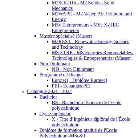
M2SOLIDS - M2 Solids - Solid
Mechanics
M2WAPE - M2 Water, Air, Pollution and
Energy
MSc Entrepreneurs - MSc X-HEC
Entrepreneurs
Mastère spécialisé (Master)
M2REST - Renewable Energy, Science
and Technology
MS ETRE - MS Energies Renouvelables :
Technologies & Entrepreneuriat (Master)
Non Diplomant
ND - Non Diplomant
Programme d'échange
EuroteQ - Diplôme EuroteQ
PEI - Echanges PEI
Catalogue 2021 - 2022
Bachelor
BS - Bachelor of Science de l'Ecole
polytechnique
Cycle Ingénieur
X - Titre d’Ingénieur diplômé de l’École
polytechnique
Diplôme de formation gradué de l'Ecole
Polytechnique -MSc&T