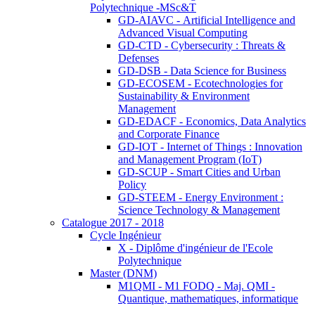
Polytechnique -MSc&T
GD-AIAVC - Artificial Intelligence and
Advanced Visual Computing
GD-CTD - Cybersecurity : Threats &
Defenses
GD-DSB - Data Science for Business
GD-ECOSEM - Ecotechnologies for
Sustainability & Environment
Management
GD-EDACF - Economics, Data Analytics
and Corporate Finance
GD-IOT - Internet of Things : Innovation
and Management Program (IoT)
GD-SCUP - Smart Cities and Urban
Policy
GD-STEEM - Energy Environment :
Science Technology & Management
Catalogue 2017 - 2018
Cycle Ingénieur
X - Diplôme d'ingénieur de l'Ecole
Polytechnique
Master (DNM)
M1QMI - M1 FODQ - Maj. QMI -
Quantique, mathematiques, informatique