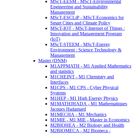
MScT-EESM - MScT-Environmental
Engineering and Sustainability
Management
MScT-ESCLiP - MScT-Economics for
Smart Cities and Climate Policy
MScT-IOT - MScT-Internet of Things :
Innovation and Management Program
(IoT)
MScT-STEEM - MScT-Energy
Environment : Science Technology &
Management
Master (DNM)
M1APPMATH - M1 Applied Mathematics
and statistics
M1CHEINT - M1 Chemistry and
Interfaces
M1CPS - M1 CPS - Cyber Physical
Systems
M1HEP - M1 High Energy Physics
M1MATHJHADA - M1 Mathematiques
Jacques Hadamard
M1MECHA - M1 Mechanics
M1MIE - M1 MIE - Master in Economics
M2BIOHEA - M2 Biology and Health
M2BIOMECA - M2 Biomeca -