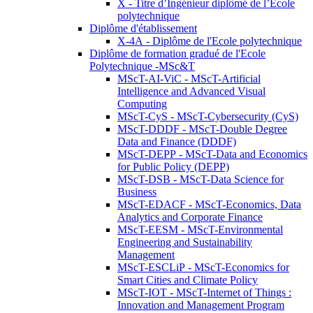
X - Titre d’Ingénieur diplômé de l’École
polytechnique
Diplôme d'établissement
X-4A - Diplôme de l'Ecole polytechnique
Diplôme de formation gradué de l'Ecole
Polytechnique -MSc&T
MScT-AI-ViC - MScT-Artificial
Intelligence and Advanced Visual
Computing
MScT-CyS - MScT-Cybersecurity (CyS)
MScT-DDDF - MScT-Double Degree
Data and Finance (DDDF)
MScT-DEPP - MScT-Data and Economics
for Public Policy (DEPP)
MScT-DSB - MScT-Data Science for
Business
MScT-EDACF - MScT-Economics, Data
Analytics and Corporate Finance
MScT-EESM - MScT-Environmental
Engineering and Sustainability
Management
MScT-ESCLiP - MScT-Economics for
Smart Cities and Climate Policy
MScT-IOT - MScT-Internet of Things :
Innovation and Management Program