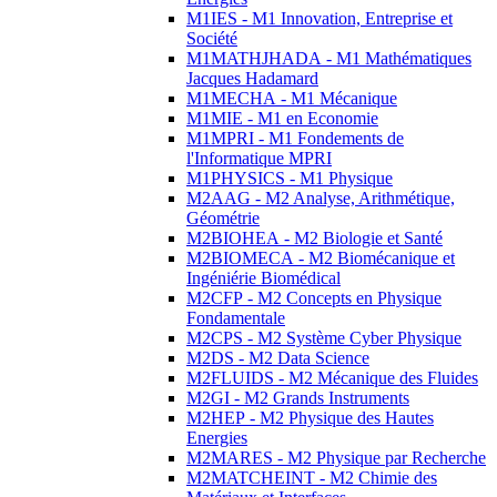
M1IES - M1 Innovation, Entreprise et
Société
M1MATHJHADA - M1 Mathématiques
Jacques Hadamard
M1MECHA - M1 Mécanique
M1MIE - M1 en Economie
M1MPRI - M1 Fondements de
l'Informatique MPRI
M1PHYSICS - M1 Physique
M2AAG - M2 Analyse, Arithmétique,
Géométrie
M2BIOHEA - M2 Biologie et Santé
M2BIOMECA - M2 Biomécanique et
Ingéniérie Biomédical
M2CFP - M2 Concepts en Physique
Fondamentale
M2CPS - M2 Système Cyber Physique
M2DS - M2 Data Science
M2FLUIDS - M2 Mécanique des Fluides
M2GI - M2 Grands Instruments
M2HEP - M2 Physique des Hautes
Energies
M2MARES - M2 Physique par Recherche
M2MATCHEINT - M2 Chimie des