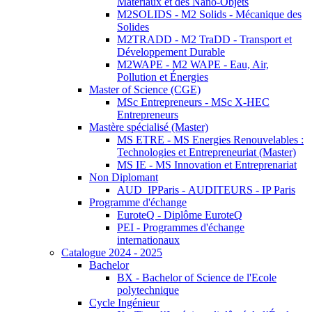
Matériaux et des Nano-Objets
M2SOLIDS - M2 Solids - Mécanique des
Solides
M2TRADD - M2 TraDD - Transport et
Développement Durable
M2WAPE - M2 WAPE - Eau, Air,
Pollution et Énergies
Master of Science (CGE)
MSc Entrepreneurs - MSc X-HEC
Entrepreneurs
Mastère spécialisé (Master)
MS ETRE - MS Energies Renouvelables :
Technologies et Entrepreneuriat (Master)
MS IE - MS Innovation et Entreprenariat
Non Diplomant
AUD_IPParis - AUDITEURS - IP Paris
Programme d'échange
EuroteQ - Diplôme EuroteQ
PEI - Programmes d'échange
internationaux
Catalogue 2024 - 2025
Bachelor
BX - Bachelor of Science de l'Ecole
polytechnique
Cycle Ingénieur