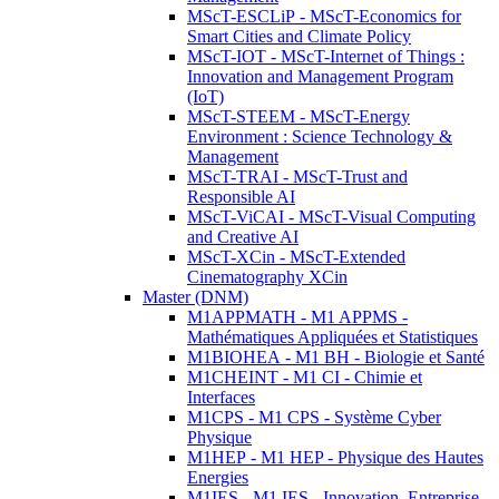
MScT-ESCLiP - MScT-Economics for
Smart Cities and Climate Policy
MScT-IOT - MScT-Internet of Things :
Innovation and Management Program
(IoT)
MScT-STEEM - MScT-Energy
Environment : Science Technology &
Management
MScT-TRAI - MScT-Trust and
Responsible AI
MScT-ViCAI - MScT-Visual Computing
and Creative AI
MScT-XCin - MScT-Extended
Cinematography XCin
Master (DNM)
M1APPMATH - M1 APPMS -
Mathématiques Appliquées et Statistiques
M1BIOHEA - M1 BH - Biologie et Santé
M1CHEINT - M1 CI - Chimie et
Interfaces
M1CPS - M1 CPS - Système Cyber
Physique
M1HEP - M1 HEP - Physique des Hautes
Energies
M1IES - M1 IES - Innovation, Entreprise