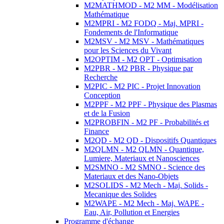
M2MATHMOD - M2 MM - Modélisation
Mathématique
M2MPRI - M2 FODQ - Maj. MPRI -
Fondements de l'Informatique
M2MSV - M2 MSV - Mathématiques
pour les Sciences du Vivant
M2OPTIM - M2 OPT - Optimisation
M2PBR - M2 PBR - Physique par
Recherche
M2PIC - M2 PIC - Projet Innovation
Conception
M2PPF - M2 PPF - Physique des Plasmas
et de la Fusion
M2PROBFIN - M2 PF - Probabilités et
Finance
M2QD - M2 QD - Dispositifs Quantiques
M2QLMN - M2 QLMN - Quantique,
Lumiere, Materiaux et Nanosciences
M2SMNO - M2 SMNO - Science des
Materiaux et des Nano-Objets
M2SOLIDS - M2 Mech - Maj. Solids -
Mecanique des Solides
M2WAPE - M2 Mech - Maj. WAPE -
Eau, Air, Pollution et Energies
Programme d'échange