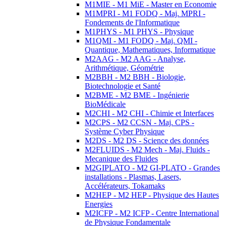
M1MIE - M1 MiE - Master en Economie
M1MPRI - M1 FODQ - Maj. MPRI -
Fondements de l'Informatique
M1PHYS - M1 PHYS - Physique
M1QMI - M1 FODQ - Maj. QMI -
Quantique, Mathematiques, Informatique
M2AAG - M2 AAG - Analyse,
Arithmétique, Géométrie
M2BBH - M2 BBH - Biologie,
Biotechnologie et Santé
M2BME - M2 BME - Ingénierie
BioMédicale
M2CHI - M2 CHI - Chimie et Interfaces
M2CPS - M2 CCSN - Maj. CPS -
Système Cyber Physique
M2DS - M2 DS - Science des données
M2FLUIDS - M2 Mech - Maj. Fluids -
Mecanique des Fluides
M2GIPLATO - M2 GI-PLATO - Grandes
installations - Plasmas, Lasers,
Accélérateurs, Tokamaks
M2HEP - M2 HEP - Physique des Hautes
Energies
M2ICFP - M2 ICFP - Centre International
de Physique Fondamentale