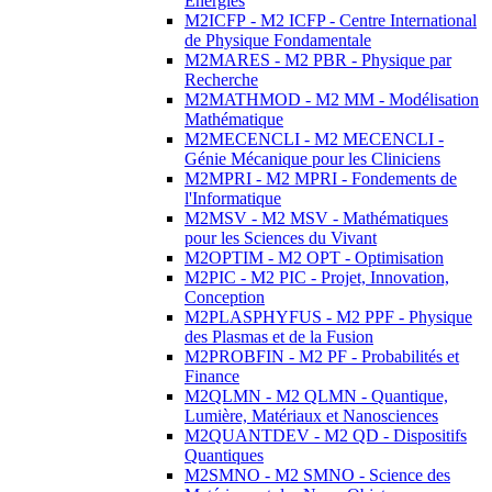
Energies
M2ICFP - M2 ICFP - Centre International
de Physique Fondamentale
M2MARES - M2 PBR - Physique par
Recherche
M2MATHMOD - M2 MM - Modélisation
Mathématique
M2MECENCLI - M2 MECENCLI -
Génie Mécanique pour les Cliniciens
M2MPRI - M2 MPRI - Fondements de
l'Informatique
M2MSV - M2 MSV - Mathématiques
pour les Sciences du Vivant
M2OPTIM - M2 OPT - Optimisation
M2PIC - M2 PIC - Projet, Innovation,
Conception
M2PLASPHYFUS - M2 PPF - Physique
des Plasmas et de la Fusion
M2PROBFIN - M2 PF - Probabilités et
Finance
M2QLMN - M2 QLMN - Quantique,
Lumière, Matériaux et Nanosciences
M2QUANTDEV - M2 QD - Dispositifs
Quantiques
M2SMNO - M2 SMNO - Science des