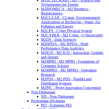
M1SCTECHNRJ - M1 - Sciences and
Technologies for Energy
M2BIOMECA - M2 Biomeca -
Biomechanics
M2CLEAR - CLimat, Environnement,
Applications et Recherche - Water, Air,
Pollution and Energy
M2CPS - Cyber Physical System
M2CYBER - M2 Cyber - Cybersecurity
M2DS - Data Sciences
M2HPDA - M2 HPDA - High
Performance Data Analytics
M2IGD - M2 IGD - Interaction, Graphic
and Design
M2MPRI - M2 MPRI - Foudations of
Computer Science
M2MPRO - M2 MPRO - Operation
Research
M2PDS - M2 PDS - Parallel and
Distributed Systems
M2PIC - Projet Innovation Conception
Non Diplomant
ND - Non Diplomant
Programme d'échange
PEI - Echanges PEI