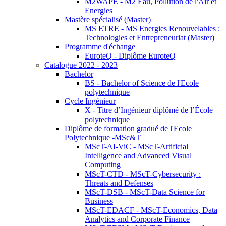
M2WAPE - M2 Eau, Pollution de l'Air et
Energies
Mastère spécialisé (Master)
MS ETRE - MS Energies Renouvelables :
Technologies et Entrepreneuriat (Master)
Programme d'échange
EuroteQ - Diplôme EuroteQ
Catalogue 2022 - 2023
Bachelor
BS - Bachelor of Science de l'Ecole
polytechnique
Cycle Ingénieur
X - Titre d’Ingénieur diplômé de l’École
polytechnique
Diplôme de formation gradué de l'Ecole
Polytechnique -MSc&T
MScT-AI-ViC - MScT-Artificial
Intelligence and Advanced Visual
Computing
MScT-CTD - MScT-Cybersecurity :
Threats and Defenses
MScT-DSB - MScT-Data Science for
Business
MScT-EDACF - MScT-Economics, Data
Analytics and Corporate Finance