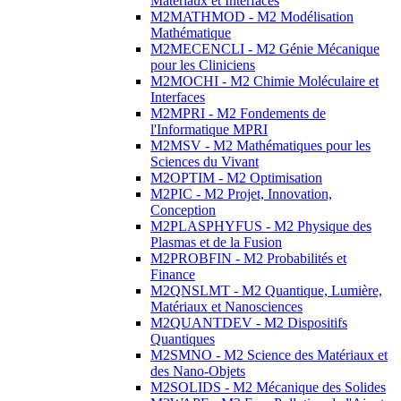
Matériaux et Interfaces
M2MATHMOD - M2 Modélisation
Mathématique
M2MECENCLI - M2 Génie Mécanique
pour les Cliniciens
M2MOCHI - M2 Chimie Moléculaire et
Interfaces
M2MPRI - M2 Fondements de
l'Informatique MPRI
M2MSV - M2 Mathématiques pour les
Sciences du Vivant
M2OPTIM - M2 Optimisation
M2PIC - M2 Projet, Innovation,
Conception
M2PLASPHYFUS - M2 Physique des
Plasmas et de la Fusion
M2PROBFIN - M2 Probabilités et
Finance
M2QNSLMT - M2 Quantique, Lumière,
Matériaux et Nanosciences
M2QUANTDEV - M2 Dispositifs
Quantiques
M2SMNO - M2 Science des Matériaux et
des Nano-Objets
M2SOLIDS - M2 Mécanique des Solides