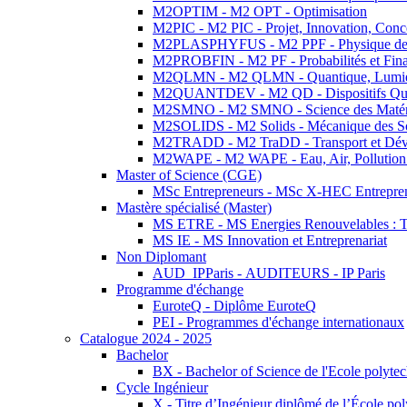
M2OPTIM - M2 OPT - Optimisation
M2PIC - M2 PIC - Projet, Innovation, Conc
M2PLASPHYFUS - M2 PPF - Physique des P
M2PROBFIN - M2 PF - Probabilités et Fin
M2QLMN - M2 QLMN - Quantique, Lumière
M2QUANTDEV - M2 QD - Dispositifs Qua
M2SMNO - M2 SMNO - Science des Matéri
M2SOLIDS - M2 Solids - Mécanique des So
M2TRADD - M2 TraDD - Transport et Dév
M2WAPE - M2 WAPE - Eau, Air, Pollution 
Master of Science (CGE)
MSc Entrepreneurs - MSc X-HEC Entrepre
Mastère spécialisé (Master)
MS ETRE - MS Energies Renouvelables : Tec
MS IE - MS Innovation et Entreprenariat
Non Diplomant
AUD_IPParis - AUDITEURS - IP Paris
Programme d'échange
EuroteQ - Diplôme EuroteQ
PEI - Programmes d'échange internationaux
Catalogue 2024 - 2025
Bachelor
BX - Bachelor of Science de l'Ecole polyte
Cycle Ingénieur
X - Titre d’Ingénieur diplômé de l’École po