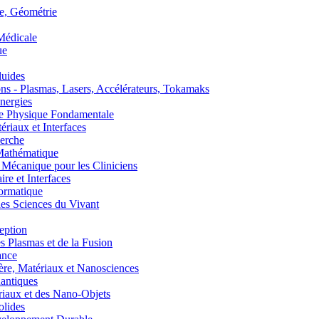
, Géométrie
édicale
ue
uides
s - Plasmas, Lasers, Accélérateurs, Tokamaks
nergies
de Physique Fondamentale
aux et Interfaces
erche
athématique
anique pour les Cliniciens
 et Interfaces
ormatique
s Sciences du Vivant
eption
lasmas et de la Fusion
ance
, Matériaux et Nanosciences
ntiques
aux et des Nano-Objets
lides