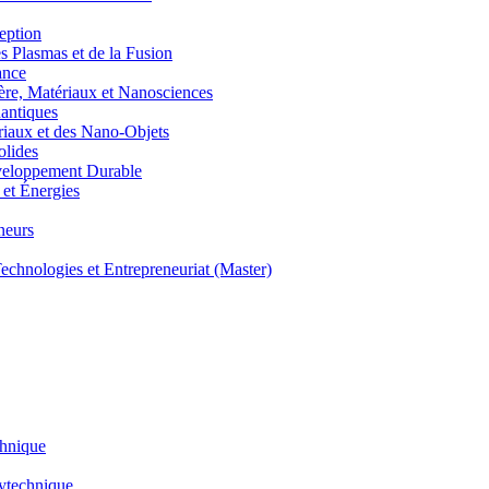
eption
lasmas et de la Fusion
ance
, Matériaux et Nanosciences
ntiques
aux et des Nano-Objets
lides
eloppement Durable
et Énergies
neurs
hnologies et Entrepreneuriat (Master)
chnique
lytechnique