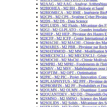
M2AAG - M2 AAG - Analyse, Arithmétique
M2BIOHEA - M2 BH - Biologie et Santé
M2BIOMECA - M2 BME - Ingénierie BioM
M2CPS - M2 CPS - Système Cyber Physiq
M2DS - M2 DS - Data Science
M2FLUIDS - M2 Fluids - Mécanique des Fl
M2GI - M2 GI-PLATO - Grandes installation
M2HEP - M2 HEP - Physique des Hautes E
M2ICFP - M2 ICFP - Centre International 
M2MACHI - M2 MACHI - Chimie des Matéri
M2MARES - M2 PBR - Physique par Rech
M2MATHMOD - M2 MM - Modélisation M
M2MECENCLI - M2 MECENCLI - Génie Méc
M2MOCHI - M2 MoChI - Chimie Moléculaire
M2MPRI - M2 MPRI - Fondements de l'Inf
M2MSV - M2 MSV - Mathématiques pour le
M2OPTIM - M2 OPT - Optimisation
M2PIC - M2 PIC - Projet, Innovation, Conc
M2PLASPHYFUS - M2 PPF - Physique des P
M2PROBFIN - M2 PF - Probabilités et Fin
M2QLMN - M2 QLMN - Quantique, Lumière
M2QUANTDEV - M2 QD - Dispositifs Qua
M2SMNO - M2 SMNO - Science des Matéri
M2SOLIDS - M2 Solids - Mécanique des So