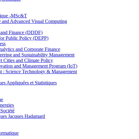
hnique -MSc&T
ce and Advanced Visual Computing
and Finance (DDDF)
r Public Policy (DEPP)
ess
ytics and Corporate Finance
ring and Sustainability Management
Cities and Climate Policy
ovation and Management Program (IoT)
: Science Technology & Management
ppliquées et Statistiques
ue
nergies
 Société
es Jacques Hadamard
ormatique