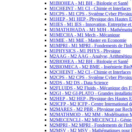
M1BIOHEA - M1 BH - Biologie et Santé
M1CHEINT - M1 CI - Chimie et Interfaces
M1CPS - M1 CPS - Système Cyber Physiq
M1HEP - M1 HEP - Physique des Hautes E
M1IES - M1 IES - Innovation, Entreprise et
M1MATHJHADA - M1 MJH - Mathématiqu
M1MECHA - M1 Mech - Mécanique
M1MIE - M1 MiE - Master en Economie
M1MPRI - M1 MPRI - Fondements de l'Inf
M1PHYSICS - M1 PHYS - Physique
M2AAG - M2 AAG - Analyse, Arithmétique
M2BIOHEA - M2 BH - Biologie et Santé
M2BIOMECA - M2 BME - Ingénierie BioM
M2CHEINT - M2 CI - Chimie et Interfaces
M2CPS - M2 CPS - Système Cyber Physiq
M2DS - M2 DS - Data Science
M2FLUIDS - M2 Fluids - Mécanique des Fl
M2GI - M2 GI-PLATO - Grandes installation
M2HEP - M2 HEP - Physique des Hautes E
M2ICFP - M2 ICFP - Centre International 
M2MARES - M2 PBR - Physique par Rech
M2MATHMOD - M2 MM - Modélisation M
M2MECENCLI - M2 MECENCLI - Génie Méc
M2MPRI - M2 MPRI - Fondements de l'Inf
M2MSV - M2 MSV - Mathématiques pour le