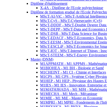
Diplôme d'établissement
X-4A - Diplôme de l'Ecole polytechnique
Diplôme de formation gradué de l'Ecole Polytec
MScT-AI-ViC - MScT-Artificial Intelligen
MScT-CyS - MScT-Cybersecurity (CyS)
MScT-DDDF - MScT-Double Degree Data 
MScT-DEPP - MScT-Data and Economics fo
MScT-DSB - MScT-Data Science for Busin
MScT-EDACF - MScT-Economics, Data Anal
MScT-EESM - MScT-Environmental Enginee
MScT-ESCLiP - MScT-Economics for Smart 
MScT-IOT - MScT-Internet of Things : Inn
MScT-STEEM - MScT-Energy Environment 
Master (DNM)
M1APPMATH - M1 APPMS - Mathématiques A
M1BIOHEA - M1 BH - Biologie et Santé
M1CHEINT - M1 CI - Chimie et Interfaces
M1CPS - M1 CPS - Système Cyber Physiq
M1HEP - M1 HEP - Physique des Hautes E
M1IES - M1 IES - Innovation, Entreprise et
M1MATHJHADA - M1 MJH - Mathématiqu
M1MECHA - M1 Mech - Mécanique
M1MIE - M1 MiE - Master en Economie
M1MPRI - M1 MPRI - Fondements de l'Inf
M1PHYSICS - M1 PHYS - Physique