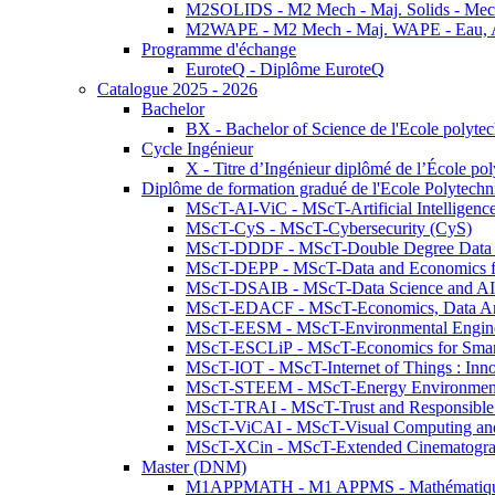
M2SOLIDS - M2 Mech - Maj. Solids - Meca
M2WAPE - M2 Mech - Maj. WAPE - Eau, Air
Programme d'échange
EuroteQ - Diplôme EuroteQ
Catalogue 2025 - 2026
Bachelor
BX - Bachelor of Science de l'Ecole polyte
Cycle Ingénieur
X - Titre d’Ingénieur diplômé de l’École po
Diplôme de formation gradué de l'Ecole Polytec
MScT-AI-ViC - MScT-Artificial Intelligen
MScT-CyS - MScT-Cybersecurity (CyS)
MScT-DDDF - MScT-Double Degree Data 
MScT-DEPP - MScT-Data and Economics fo
MScT-DSAIB - MScT-Data Science and AI 
MScT-EDACF - MScT-Economics, Data Anal
MScT-EESM - MScT-Environmental Enginee
MScT-ESCLiP - MScT-Economics for Smart 
MScT-IOT - MScT-Internet of Things : Inn
MScT-STEEM - MScT-Energy Environment 
MScT-TRAI - MScT-Trust and Responsible
MScT-ViCAI - MScT-Visual Computing and
MScT-XCin - MScT-Extended Cinematogr
Master (DNM)
M1APPMATH - M1 APPMS - Mathématiques A