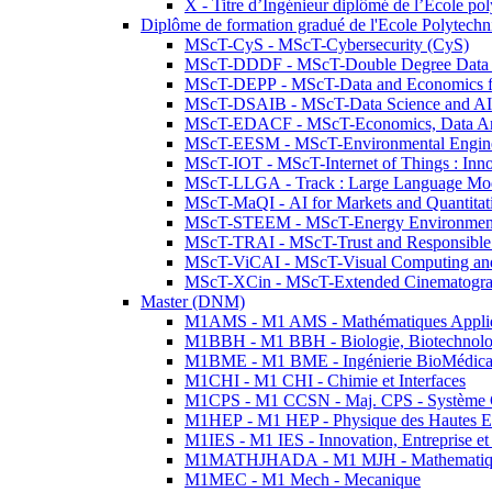
X - Titre d’Ingénieur diplômé de l’École po
Diplôme de formation gradué de l'Ecole Polytec
MScT-CyS - MScT-Cybersecurity (CyS)
MScT-DDDF - MScT-Double Degree Data 
MScT-DEPP - MScT-Data and Economics fo
MScT-DSAIB - MScT-Data Science and AI 
MScT-EDACF - MScT-Economics, Data Anal
MScT-EESM - MScT-Environmental Enginee
MScT-IOT - MScT-Internet of Things : Inn
MScT-LLGA - Track : Large Language Mode
MScT-MaQI - AI for Markets and Quantitat
MScT-STEEM - MScT-Energy Environment 
MScT-TRAI - MScT-Trust and Responsible
MScT-ViCAI - MScT-Visual Computing and
MScT-XCin - MScT-Extended Cinematogr
Master (DNM)
M1AMS - M1 AMS - Mathématiques Appliqué
M1BBH - M1 BBH - Biologie, Biotechnolog
M1BME - M1 BME - Ingénierie BioMédica
M1CHI - M1 CHI - Chimie et Interfaces
M1CPS - M1 CCSN - Maj. CPS - Système 
M1HEP - M1 HEP - Physique des Hautes E
M1IES - M1 IES - Innovation, Entreprise et
M1MATHJHADA - M1 MJH - Mathematiqu
M1MEC - M1 Mech - Mecanique