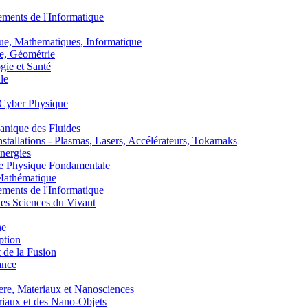
nts de l'Informatique
, Mathematiques, Informatique
, Géométrie
ie et Santé
le
Cyber Physique
nique des Fluides
lations - Plasmas, Lasers, Accélérateurs, Tokamaks
nergies
de Physique Fondamentale
athématique
nts de l'Informatique
s Sciences du Vivant
he
ption
 de la Fusion
ance
, Materiaux et Nanosciences
aux et des Nano-Objets