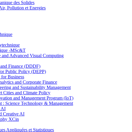
nique des Solides
, Pollution et Energies
chnique
lytechnique
hnique -MSc&T
ce and Advanced Visual Computing
and Finance (DDDF)
r Public Policy (DEPP)
for Business
ytics and Corporate Finance
ring and Sustainability Management
Cities and Climate Policy
ovation and Management Program (IoT)
: Science Technology & Management
 AI
 Creative AI
aphy XCin
ppliquées et Statistiques