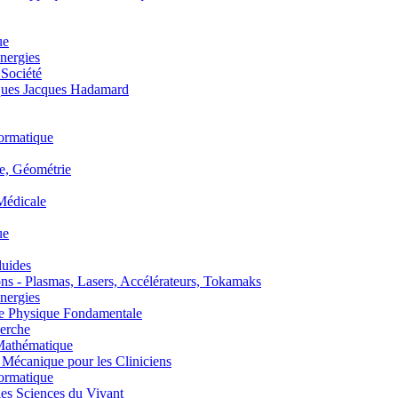
ue
nergies
 Société
es Jacques Hadamard
ormatique
, Géométrie
édicale
ue
uides
s - Plasmas, Lasers, Accélérateurs, Tokamaks
nergies
de Physique Fondamentale
erche
athématique
anique pour les Cliniciens
ormatique
s Sciences du Vivant