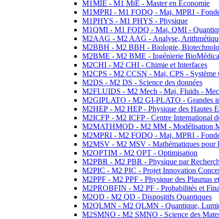
M1MIE - M1 MiE - Master en Economie
M1MPRI - M1 FODQ - Maj. MPRI - Fondeme
M1PHYS - M1 PHYS - Physique
M1QMI - M1 FODQ - Maj. QMI - Quantique
M2AAG - M2 AAG - Analyse, Arithmétique
M2BBH - M2 BBH - Biologie, Biotechnolog
M2BME - M2 BME - Ingénierie BioMédica
M2CHI - M2 CHI - Chimie et Interfaces
M2CPS - M2 CCSN - Maj. CPS - Système 
M2DS - M2 DS - Science des données
M2FLUIDS - M2 Mech - Maj. Fluids - Meca
M2GIPLATO - M2 GI-PLATO - Grandes instal
M2HEP - M2 HEP - Physique des Hautes E
M2ICFP - M2 ICFP - Centre International 
M2MATHMOD - M2 MM - Modélisation M
M2MPRI - M2 FODQ - Maj. MPRI - Fondeme
M2MSV - M2 MSV - Mathématiques pour le
M2OPTIM - M2 OPT - Optimisation
M2PBR - M2 PBR - Physique par Recherc
M2PIC - M2 PIC - Projet Innovation Conce
M2PPF - M2 PPF - Physique des Plasmas et
M2PROBFIN - M2 PF - Probabilités et Fin
M2QD - M2 QD - Dispositifs Quantiques
M2QLMN - M2 QLMN - Quantique, Lumiere
M2SMNO - M2 SMNO - Science des Materi