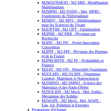
M2MATHMOD - M2 MM - Modélisation
Mathématique
M2MPRI - M2 FODQ - Maj. MPRI -
Fondements de l'Informatique
M2MSV - M2 MSV - Mathématiques
pour les Sciences du Vivant
M2OPTIM - M2 OPT - Optimisation
M2PBR - M2 PBR - Physique par
Recherche
M2PIC - M2 PIC - Projet Innovation
Conception
M2PPF - M2 PPF - Physique des Plasmas
et de la Fusion
M2PROBFIN - M2 PF - Probabilités et
Finance
M2QD - M2 QD - Dispositifs Quantiques
M2QLMN - M2 QLMN - Quantique,
Lumiere, Materiaux et Nanosciences
M2SMNO - M2 SMNO - Science des
Materiaux et des Nano-Objets
M2SOLIDS - M2 Mech - Maj. Solids -
Mecanique des Solides
M2WAPE - M2 Mech - Maj. WAPE -
Eau, Air, Pollution et Energies
Programme d'échange