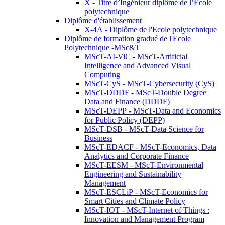
X - Titre d’Ingénieur diplômé de l’École
polytechnique
Diplôme d'établissement
X-4A - Diplôme de l'Ecole polytechnique
Diplôme de formation gradué de l'Ecole
Polytechnique -MSc&T
MScT-AI-ViC - MScT-Artificial
Intelligence and Advanced Visual
Computing
MScT-CyS - MScT-Cybersecurity (CyS)
MScT-DDDF - MScT-Double Degree
Data and Finance (DDDF)
MScT-DEPP - MScT-Data and Economics
for Public Policy (DEPP)
MScT-DSB - MScT-Data Science for
Business
MScT-EDACF - MScT-Economics, Data
Analytics and Corporate Finance
MScT-EESM - MScT-Environmental
Engineering and Sustainability
Management
MScT-ESCLiP - MScT-Economics for
Smart Cities and Climate Policy
MScT-IOT - MScT-Internet of Things :
Innovation and Management Program