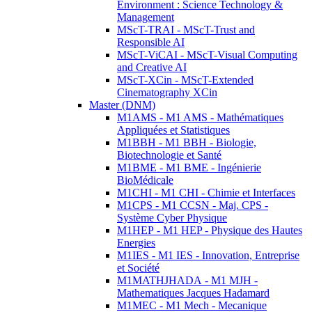
Environment : Science Technology &
Management
MScT-TRAI - MScT-Trust and
Responsible AI
MScT-ViCAI - MScT-Visual Computing
and Creative AI
MScT-XCin - MScT-Extended
Cinematography XCin
Master (DNM)
M1AMS - M1 AMS - Mathématiques
Appliquées et Statistiques
M1BBH - M1 BBH - Biologie,
Biotechnologie et Santé
M1BME - M1 BME - Ingénierie
BioMédicale
M1CHI - M1 CHI - Chimie et Interfaces
M1CPS - M1 CCSN - Maj. CPS -
Système Cyber Physique
M1HEP - M1 HEP - Physique des Hautes
Energies
M1IES - M1 IES - Innovation, Entreprise
et Société
M1MATHJHADA - M1 MJH -
Mathematiques Jacques Hadamard
M1MEC - M1 Mech - Mecanique