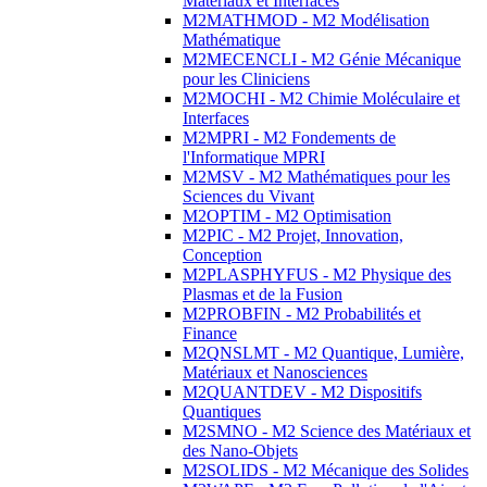
Matériaux et Interfaces
M2MATHMOD - M2 Modélisation
Mathématique
M2MECENCLI - M2 Génie Mécanique
pour les Cliniciens
M2MOCHI - M2 Chimie Moléculaire et
Interfaces
M2MPRI - M2 Fondements de
l'Informatique MPRI
M2MSV - M2 Mathématiques pour les
Sciences du Vivant
M2OPTIM - M2 Optimisation
M2PIC - M2 Projet, Innovation,
Conception
M2PLASPHYFUS - M2 Physique des
Plasmas et de la Fusion
M2PROBFIN - M2 Probabilités et
Finance
M2QNSLMT - M2 Quantique, Lumière,
Matériaux et Nanosciences
M2QUANTDEV - M2 Dispositifs
Quantiques
M2SMNO - M2 Science des Matériaux et
des Nano-Objets
M2SOLIDS - M2 Mécanique des Solides