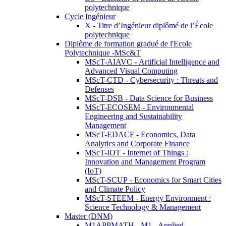
polytechnique
Cycle Ingénieur
X - Titre d’Ingénieur diplômé de l’École
polytechnique
Diplôme de formation gradué de l'Ecole
Polytechnique -MSc&T
MScT-AIAVC - Artificial Intelligence and
Advanced Visual Computing
MScT-CTD - Cybersecurity : Threats and
Defenses
MScT-DSB - Data Science for Business
MScT-ECOSEM - Environmental
Engineering and Sustainability
Management
MScT-EDACF - Economics, Data
Analytics and Corporate Finance
MScT-IOT - Internet of Things :
Innovation and Management Program
(IoT)
MScT-SCUP - Economics for Smart Cities
and Climate Policy
MScT-STEEM - Energy Environment :
Science Technology & Management
Master (DNM)
M1APPMATH - M1 - Applied