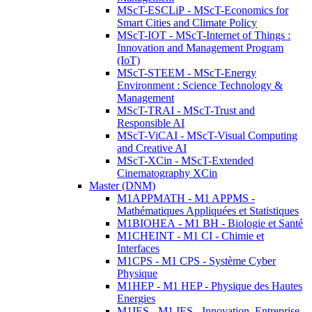
MScT-ESCLiP - MScT-Economics for
Smart Cities and Climate Policy
MScT-IOT - MScT-Internet of Things :
Innovation and Management Program
(IoT)
MScT-STEEM - MScT-Energy
Environment : Science Technology &
Management
MScT-TRAI - MScT-Trust and
Responsible AI
MScT-ViCAI - MScT-Visual Computing
and Creative AI
MScT-XCin - MScT-Extended
Cinematography XCin
Master (DNM)
M1APPMATH - M1 APPMS -
Mathématiques Appliquées et Statistiques
M1BIOHEA - M1 BH - Biologie et Santé
M1CHEINT - M1 CI - Chimie et
Interfaces
M1CPS - M1 CPS - Système Cyber
Physique
M1HEP - M1 HEP - Physique des Hautes
Energies
M1IES - M1 IES - Innovation, Entreprise