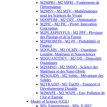
M2MPRI - M2 MPRI - Fondements de
l'Informatique
M2MSV - M2 MSV - Mathématiques
pour les Sciences du Vivant
M2OPTIM - M2 OPT - Optimisation
M2PIC - M2 PIC - Projet, Innovation,
Conception
M2PLASPHYFUS - M2 PPF - Physique
des Plasmas et de la Fusion
M2PROBFIN - M2 PF - Probabilités et
Finance
M2QLMN - M2 QLMN - Quantique,
Lumière, Matériaux et Nanosciences
M2QUANTDEV - M2 QD - Dispositifs
Quantiques
M2SMNO - M2 SMNO - Science des
Matériaux et des Nano-Objets
M2SOLIDS - M2 Solids - Mécanique des
Solides
M2TRADD - M2 TraDD - Transport et
Développement Durable
M2WAPE - M2 WAPE - Eau, Pollution de
l'Air et Energie
Master of Science (CGE)
MSc Entrepreneurs - MSc X-HEC