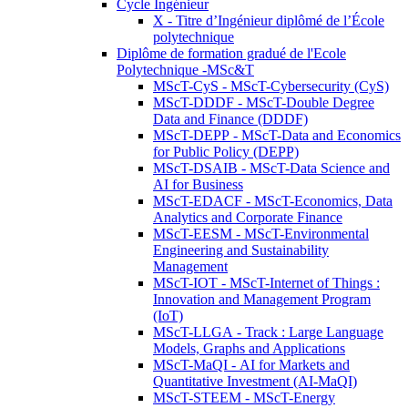
Cycle Ingénieur
X - Titre d’Ingénieur diplômé de l’École
polytechnique
Diplôme de formation gradué de l'Ecole
Polytechnique -MSc&T
MScT-CyS - MScT-Cybersecurity (CyS)
MScT-DDDF - MScT-Double Degree
Data and Finance (DDDF)
MScT-DEPP - MScT-Data and Economics
for Public Policy (DEPP)
MScT-DSAIB - MScT-Data Science and
AI for Business
MScT-EDACF - MScT-Economics, Data
Analytics and Corporate Finance
MScT-EESM - MScT-Environmental
Engineering and Sustainability
Management
MScT-IOT - MScT-Internet of Things :
Innovation and Management Program
(IoT)
MScT-LLGA - Track : Large Language
Models, Graphs and Applications
MScT-MaQI - AI for Markets and
Quantitative Investment (AI-MaQI)
MScT-STEEM - MScT-Energy