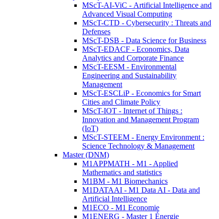
MScT-AI-ViC - Artificial Intelligence and
Advanced Visual Computing
MScT-CTD - Cybersecurity : Threats and
Defenses
MScT-DSB - Data Science for Business
MScT-EDACF - Economics, Data
Analytics and Corporate Finance
MScT-EESM - Environmental
Engineering and Sustainability
Management
MScT-ESCLiP - Economics for Smart
Cities and Climate Policy
MScT-IOT - Internet of Things :
Innovation and Management Program
(IoT)
MScT-STEEM - Energy Environment :
Science Technology & Management
Master (DNM)
M1APPMATH - M1 - Applied
Mathematics and statistics
M1BM - M1 Biomechanics
M1DATAAI - M1 Data AI - Data and
Artificial Intelligence
M1ECO - M1 Economie
M1ENERG - Master 1 Énergie