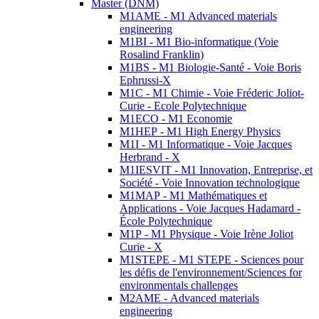
Master (DNM)
M1AME - M1 Advanced materials
engineering
M1BI - M1 Bio-informatique (Voie
Rosalind Franklin)
M1BS - M1 Biologie-Santé - Voie Boris
Ephrussi-X
M1C - M1 Chimie - Voie Fréderic Joliot-
Curie - Ecole Polytechnique
M1ECO - M1 Economie
M1HEP - M1 High Energy Physics
M1I - M1 Informatique - Voie Jacques
Herbrand - X
M1IESVIT - M1 Innovation, Entreprise, et
Société - Voie Innovation technologique
M1MAP - M1 Mathématiques et
Applications - Voie Jacques Hadamard -
École Polytechnique
M1P - M1 Physique - Voie Irène Joliot
Curie - X
M1STEPE - M1 STEPE - Sciences pour
les défis de l'environnement/Sciences for
environmentals challenges
M2AME - Advanced materials
engineering