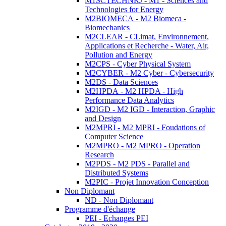
M1SCTECHNRJ - M1 - Sciences and
Technologies for Energy
M2BIOMECA - M2 Biomeca -
Biomechanics
M2CLEAR - CLimat, Environnement,
Applications et Recherche - Water, Air,
Pollution and Energy
M2CPS - Cyber Physical System
M2CYBER - M2 Cyber - Cybersecurity
M2DS - Data Sciences
M2HPDA - M2 HPDA - High
Performance Data Analytics
M2IGD - M2 IGD - Interaction, Graphic
and Design
M2MPRI - M2 MPRI - Foudations of
Computer Science
M2MPRO - M2 MPRO - Operation
Research
M2PDS - M2 PDS - Parallel and
Distributed Systems
M2PIC - Projet Innovation Conception
Non Diplomant
ND - Non Diplomant
Programme d'échange
PEI - Echanges PEI