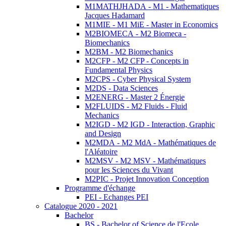
M1MATHJHADA - M1 - Mathematiques
Jacques Hadamard
M1MIE - M1 MiE - Master in Economics
M2BIOMECA - M2 Biomeca -
Biomechanics
M2BM - M2 Biomechanics
M2CFP - M2 CFP - Concepts in
Fundamental Physics
M2CPS - Cyber Physical System
M2DS - Data Sciences
M2ENERG - Master 2 Énergie
M2FLUIDS - M2 Fluids - Fluid
Mechanics
M2IGD - M2 IGD - Interaction, Graphic
and Design
M2MDA - M2 MdA - Mathématiques de
l'Aléatoire
M2MSV - M2 MSV - Mathématiques
pour les Sciences du Vivant
M2PIC - Projet Innovation Conception
Programme d'échange
PEI - Echanges PEI
Catalogue 2020 - 2021
Bachelor
BS - Bachelor of Science de l'Ecole