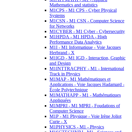
Mathematics and statistics
M1CPS - M1 CPS - Cyber Physical
Systems
M1CSN - M1 CSN - Computer Science
for Networks
M1CYBER - M1 Cyber - Cybersecurity
M1HPDA - M1 HPDA - High
Performance Data Analytics
M1I - M1 Informatique - Voie Jacques
Herbrand - X
M1IGD - M1 IGD - Interaction, Graphic
and Design
M1INTTRACPHY - M1 - International
Track in Physics
M1MAP - M1 Mathématiques et
Applications - Voie Jacques Hadamard -
École Polytechnique
M1MATHAPP - M1 - Mathématiques
Appliquées
M1MPRI - M1 MPRI - Foudations of
Computer Science
M1P - M1 Physique - Voie Irène Joliot
Curie - X
M1PHYSICS - M1 - Physics