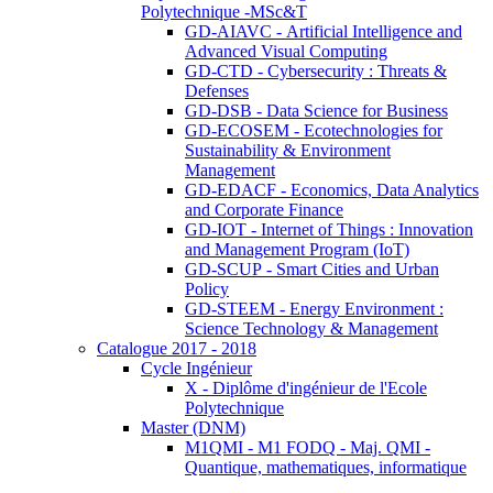
Polytechnique -MSc&T
GD-AIAVC - Artificial Intelligence and
Advanced Visual Computing
GD-CTD - Cybersecurity : Threats &
Defenses
GD-DSB - Data Science for Business
GD-ECOSEM - Ecotechnologies for
Sustainability & Environment
Management
GD-EDACF - Economics, Data Analytics
and Corporate Finance
GD-IOT - Internet of Things : Innovation
and Management Program (IoT)
GD-SCUP - Smart Cities and Urban
Policy
GD-STEEM - Energy Environment :
Science Technology & Management
Catalogue 2017 - 2018
Cycle Ingénieur
X - Diplôme d'ingénieur de l'Ecole
Polytechnique
Master (DNM)
M1QMI - M1 FODQ - Maj. QMI -
Quantique, mathematiques, informatique