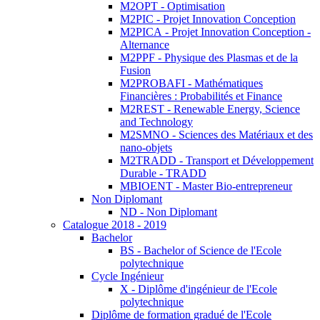
M2OPT - Optimisation
M2PIC - Projet Innovation Conception
M2PICA - Projet Innovation Conception -
Alternance
M2PPF - Physique des Plasmas et de la
Fusion
M2PROBAFI - Mathématiques
Financières : Probabilités et Finance
M2REST - Renewable Energy, Science
and Technology
M2SMNO - Sciences des Matériaux et des
nano-objets
M2TRADD - Transport et Développement
Durable - TRADD
MBIOENT - Master Bio-entrepreneur
Non Diplomant
ND - Non Diplomant
Catalogue 2018 - 2019
Bachelor
BS - Bachelor of Science de l'Ecole
polytechnique
Cycle Ingénieur
X - Diplôme d'ingénieur de l'Ecole
polytechnique
Diplôme de formation gradué de l'Ecole