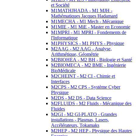
et Société
M1MATHJHADA - M1 MJH -
Mathématiques Jacques Hadamard
M1MECHA - M1 Mech - Mécanique
M1MIE - M1 MiE - Master en Economie
M1MPRI - M1 MPRI - Fondements de
l'Informatique
M1PHYSICS - M1 PHYS - Physique
M2AAG - M2 AAG - Analyse,
Arithmétique, Géométrie
M2BIOHEA - M2 BH - Biologie et Santé
M2BIOMECA - M2 BME - Ingénierie
BioMédicale
M2CHEINT - M2 CI - Chimie et
Interfaces
M2CPS - M2 CPS - Système Cyber
Physique
M2DS - M2 DS - Data Science
M2FLUIDS - M2 Fluids - Mécanique des
Fluides
M2GI - M2 GI-PLATO - Grandes
installations - Plasmas, Lasers,
Accélérateurs, Tokamaks
M2HEP - M2 HEP - Physique des Hautes