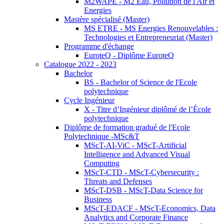
M2WAPE - M2 Eau, Pollution de l'Air et
Energies
Mastère spécialisé (Master)
MS ETRE - MS Energies Renouvelables :
Technologies et Entrepreneuriat (Master)
Programme d'échange
EuroteQ - Diplôme EuroteQ
Catalogue 2022 - 2023
Bachelor
BS - Bachelor of Science de l'Ecole
polytechnique
Cycle Ingénieur
X - Titre d’Ingénieur diplômé de l’École
polytechnique
Diplôme de formation gradué de l'Ecole
Polytechnique -MSc&T
MScT-AI-ViC - MScT-Artificial
Intelligence and Advanced Visual
Computing
MScT-CTD - MScT-Cybersecurity :
Threats and Defenses
MScT-DSB - MScT-Data Science for
Business
MScT-EDACF - MScT-Economics, Data
Analytics and Corporate Finance