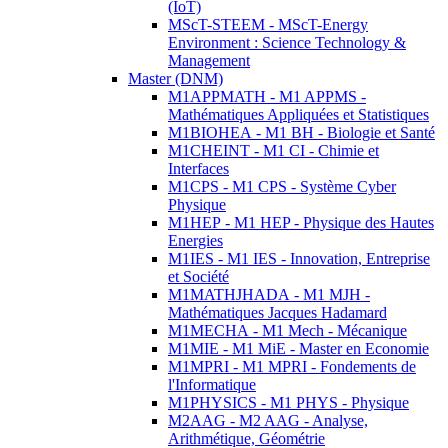
(IoT)
MScT-STEEM - MScT-Energy
Environment : Science Technology &
Management
Master (DNM)
M1APPMATH - M1 APPMS -
Mathématiques Appliquées et Statistiques
M1BIOHEA - M1 BH - Biologie et Santé
M1CHEINT - M1 CI - Chimie et
Interfaces
M1CPS - M1 CPS - Système Cyber
Physique
M1HEP - M1 HEP - Physique des Hautes
Energies
M1IES - M1 IES - Innovation, Entreprise
et Société
M1MATHJHADA - M1 MJH -
Mathématiques Jacques Hadamard
M1MECHA - M1 Mech - Mécanique
M1MIE - M1 MiE - Master en Economie
M1MPRI - M1 MPRI - Fondements de
l'Informatique
M1PHYSICS - M1 PHYS - Physique
M2AAG - M2 AAG - Analyse,
Arithmétique, Géométrie