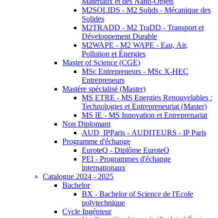
Matériaux et des Nano-Objets
M2SOLIDS - M2 Solids - Mécanique des
Solides
M2TRADD - M2 TraDD - Transport et
Développement Durable
M2WAPE - M2 WAPE - Eau, Air,
Pollution et Énergies
Master of Science (CGE)
MSc Entrepreneurs - MSc X-HEC
Entrepreneurs
Mastère spécialisé (Master)
MS ETRE - MS Energies Renouvelables :
Technologies et Entrepreneuriat (Master)
MS IE - MS Innovation et Entreprenariat
Non Diplomant
AUD_IPParis - AUDITEURS - IP Paris
Programme d'échange
EuroteQ - Diplôme EuroteQ
PEI - Programmes d'échange
internationaux
Catalogue 2024 - 2025
Bachelor
BX - Bachelor of Science de l'Ecole
polytechnique
Cycle Ingénieur