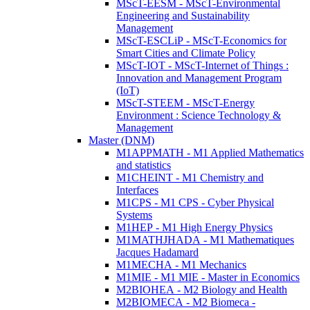
MScT-EESM - MScT-Environmental
Engineering and Sustainability
Management
MScT-ESCLiP - MScT-Economics for
Smart Cities and Climate Policy
MScT-IOT - MScT-Internet of Things :
Innovation and Management Program
(IoT)
MScT-STEEM - MScT-Energy
Environment : Science Technology &
Management
Master (DNM)
M1APPMATH - M1 Applied Mathematics
and statistics
M1CHEINT - M1 Chemistry and
Interfaces
M1CPS - M1 CPS - Cyber Physical
Systems
M1HEP - M1 High Energy Physics
M1MATHJHADA - M1 Mathematiques
Jacques Hadamard
M1MECHA - M1 Mechanics
M1MIE - M1 MIE - Master in Economics
M2BIOHEA - M2 Biology and Health
M2BIOMECA - M2 Biomeca -