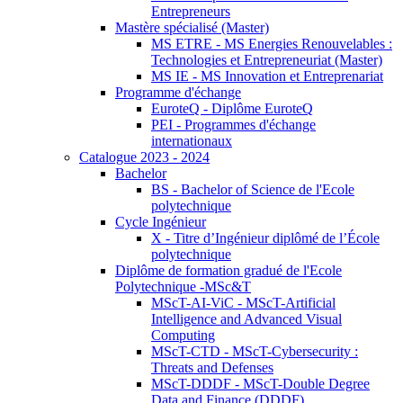
Entrepreneurs
Mastère spécialisé (Master)
MS ETRE - MS Energies Renouvelables :
Technologies et Entrepreneuriat (Master)
MS IE - MS Innovation et Entreprenariat
Programme d'échange
EuroteQ - Diplôme EuroteQ
PEI - Programmes d'échange
internationaux
Catalogue 2023 - 2024
Bachelor
BS - Bachelor of Science de l'Ecole
polytechnique
Cycle Ingénieur
X - Titre d’Ingénieur diplômé de l’École
polytechnique
Diplôme de formation gradué de l'Ecole
Polytechnique -MSc&T
MScT-AI-ViC - MScT-Artificial
Intelligence and Advanced Visual
Computing
MScT-CTD - MScT-Cybersecurity :
Threats and Defenses
MScT-DDDF - MScT-Double Degree
Data and Finance (DDDF)