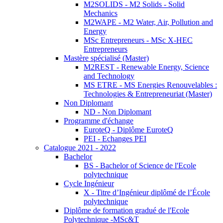
M2SOLIDS - M2 Solids - Solid
Mechanics
M2WAPE - M2 Water, Air, Pollution and
Energy
MSc Entrepreneurs - MSc X-HEC
Entrepreneurs
Mastère spécialisé (Master)
M2REST - Renewable Energy, Science
and Technology
MS ETRE - MS Energies Renouvelables :
Technologies & Entrepreneuriat (Master)
Non Diplomant
ND - Non Diplomant
Programme d'échange
EuroteQ - Diplôme EuroteQ
PEI - Echanges PEI
Catalogue 2021 - 2022
Bachelor
BS - Bachelor of Science de l'Ecole
polytechnique
Cycle Ingénieur
X - Titre d’Ingénieur diplômé de l’École
polytechnique
Diplôme de formation gradué de l'Ecole
Polytechnique -MSc&T