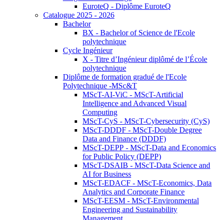
EuroteQ - Diplôme EuroteQ
Catalogue 2025 - 2026
Bachelor
BX - Bachelor of Science de l'Ecole
polytechnique
Cycle Ingénieur
X - Titre d’Ingénieur diplômé de l’École
polytechnique
Diplôme de formation gradué de l'Ecole
Polytechnique -MSc&T
MScT-AI-ViC - MScT-Artificial
Intelligence and Advanced Visual
Computing
MScT-CyS - MScT-Cybersecurity (CyS)
MScT-DDDF - MScT-Double Degree
Data and Finance (DDDF)
MScT-DEPP - MScT-Data and Economics
for Public Policy (DEPP)
MScT-DSAIB - MScT-Data Science and
AI for Business
MScT-EDACF - MScT-Economics, Data
Analytics and Corporate Finance
MScT-EESM - MScT-Environmental
Engineering and Sustainability
Management