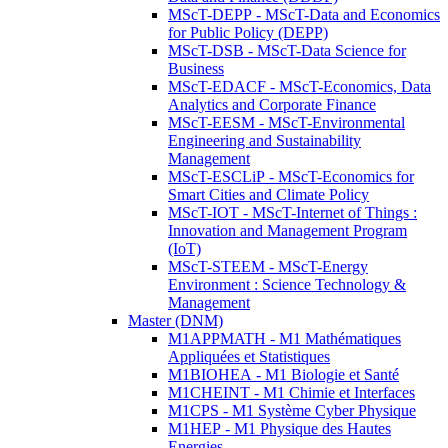
MScT-DEPP - MScT-Data and Economics
for Public Policy (DEPP)
MScT-DSB - MScT-Data Science for
Business
MScT-EDACF - MScT-Economics, Data
Analytics and Corporate Finance
MScT-EESM - MScT-Environmental
Engineering and Sustainability
Management
MScT-ESCLiP - MScT-Economics for
Smart Cities and Climate Policy
MScT-IOT - MScT-Internet of Things :
Innovation and Management Program
(IoT)
MScT-STEEM - MScT-Energy
Environment : Science Technology &
Management
Master (DNM)
M1APPMATH - M1 Mathématiques
Appliquées et Statistiques
M1BIOHEA - M1 Biologie et Santé
M1CHEINT - M1 Chimie et Interfaces
M1CPS - M1 Système Cyber Physique
M1HEP - M1 Physique des Hautes
Energies