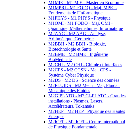
M1MIE - M1 MiE - Master en Economie
M1MPRI - M1 FODQ - Maj. MPRI -
Fondements de l'Informatique
M1PHYS - M1 PHYS - Physique
M1QMI - M1 FODQ - Maj. QMI -
Quantique, Mathematiques, Informatique
M2AAG - M2 AAG - Analyse,
Arithmétique, Géométrie
M2BBH - M2 BBH - Biologie,
Biotechnologie et Santé
M2BME - M2 BME - Ingénierie
BioMédicale
M2CHI - M2 CHI - Chimie et Interfaces
M2CPS - M2 CCSN - Maj. CPS -
Système Cyber Physique
M2DS - M2 DS - Science des données
M2FLUIDS - M2 Mech - Maj. Fluids -
Mecanique des Fluides
M2GIPLATO - M2 GI-PLATO - Grandes
installations - Plasmas, Lasers,
Accélérateurs, Tokamaks
M2HEP - M2 HEP - Physique des Hautes
Energies
M2ICFP - M2 ICFP - Centre International
de Physique Fondamentale