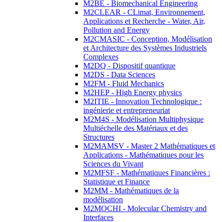
M2BE - Biomechanical Engineering
M2CLEAR - CLimat, Environnement,
Applications et Recherche - Water, Air,
Pollution and Energy
M2CMASIC - Conception, Modélisation
et Architecture des Systèmes Industriels
Complexes
M2DQ - Dispositif quantique
M2DS - Data Sciences
M2FM - Fluid Mechanics
M2HEP - High Energy physics
M2ITIE - Innovation Technologique :
ingénierie et entrepreneuriat
M2M4S - Modélisation Multiphysique
Multiéchelle des Matériaux et des
Structures
M2MAMSV - Master 2 Mathématiques et
Applications - Mathématiques pour les
Sciences du Vivant
M2MFSF - Mathématiques Financières :
Statistique et Finance
M2MM - Mathématiques de la
modélisation
M2MOCHI - Molecular Chemistry and
Interfaces