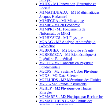
M1IES - M1 Innovation, Entreprise et
Société
M1MATHJHADA - M1 Mathématiques
Jacques Hadamard
M1MECHA - M1 Mécanique
M1MIE - M1 en Economie
M1MPRI - M1 Fondements de
l'Informatique MPRI
M1PHYSICS - M1 Physique
M2AAG - M2 Analyse, Arithmétique,
Géométrie
M2BIOHEA - M2 Biologie et Santé
M2BIOMECA - M2 Biomécanique et
Ingéniérie Biomédical
M2CFP - M2 Concepts en Physique
Fondamentale
M2CPS - M2 Système Cyber Physique
M2DS - M2 Data Science
M2FLUIDS - M2 Mécanique des Fluides
M2GI - M2 Grands Instruments
M2HEP - M2 Physique des Hautes
Energies
M2MARES - M2 Physique par Recherche
M2MATCHEINT - M2 Chimie des