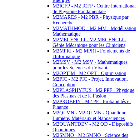
Energies
M2ICFP - M2 ICFP - Centre International
de Physique Fondamentale
M2MARES - M2 PBR - Physique par
Recherche
M2MATHMOD - M2 MM - Modélisation
Mathématique
M2MECENCLI - M2 MECENCLI -
Génie Mécanique pour les Cliniciens
M2MPRI - M2 MPRI - Fondements de
l'Informatique
M2MSV - M2 MSV - Mathématiques
pour les Sciences du Vivant
M2OPTIM - M2 OPT - Optimisation
M2PIC - M2 PIC - Projet, Innovation,
Conception
M2PLASPHYFUS - M2 PPF - Physique
des Plasmas et de la Fusion
M2PROBFIN - M2 PF - Probabilités et
Finance
M2QLMN - M2 QLMN - Quantique,
Lumière, Matériaux et Nanosciences
M2QUANTDEV - M2 QD - Dispositifs
Quantiques
M2SMNO - M2 SMNO - Science des