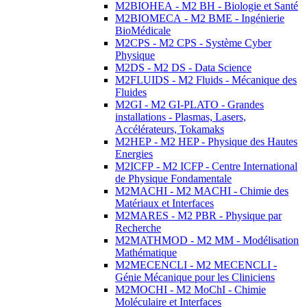
M2BIOHEA - M2 BH - Biologie et Santé
M2BIOMECA - M2 BME - Ingénierie
BioMédicale
M2CPS - M2 CPS - Système Cyber
Physique
M2DS - M2 DS - Data Science
M2FLUIDS - M2 Fluids - Mécanique des
Fluides
M2GI - M2 GI-PLATO - Grandes
installations - Plasmas, Lasers,
Accélérateurs, Tokamaks
M2HEP - M2 HEP - Physique des Hautes
Energies
M2ICFP - M2 ICFP - Centre International
de Physique Fondamentale
M2MACHI - M2 MACHI - Chimie des
Matériaux et Interfaces
M2MARES - M2 PBR - Physique par
Recherche
M2MATHMOD - M2 MM - Modélisation
Mathématique
M2MECENCLI - M2 MECENCLI -
Génie Mécanique pour les Cliniciens
M2MOCHI - M2 MoChI - Chimie
Moléculaire et Interfaces