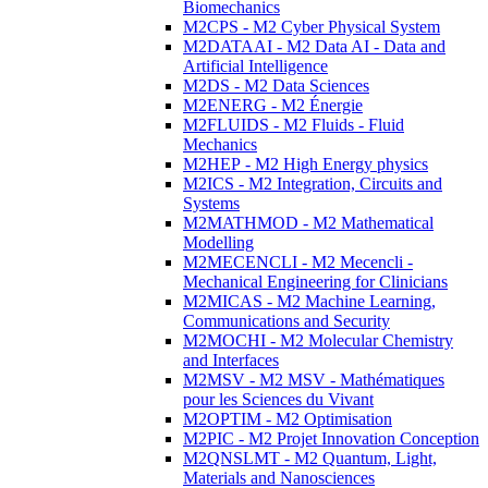
Biomechanics
M2CPS - M2 Cyber Physical System
M2DATAAI - M2 Data AI - Data and
Artificial Intelligence
M2DS - M2 Data Sciences
M2ENERG - M2 Énergie
M2FLUIDS - M2 Fluids - Fluid
Mechanics
M2HEP - M2 High Energy physics
M2ICS - M2 Integration, Circuits and
Systems
M2MATHMOD - M2 Mathematical
Modelling
M2MECENCLI - M2 Mecencli -
Mechanical Engineering for Clinicians
M2MICAS - M2 Machine Learning,
Communications and Security
M2MOCHI - M2 Molecular Chemistry
and Interfaces
M2MSV - M2 MSV - Mathématiques
pour les Sciences du Vivant
M2OPTIM - M2 Optimisation
M2PIC - M2 Projet Innovation Conception
M2QNSLMT - M2 Quantum, Light,
Materials and Nanosciences