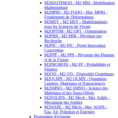
M2MATHMOD - M2 MM - Modélisation
Mathématique
M2MPRI - M2 FODQ - Maj. MPRI -
Fondements de l'Informatique
M2MSV - M2 MSV - Mathématiques
pour les Sciences du Vivant
M2OPTIM - M2 OPT - Optimisation
M2PBR - M2 PBR - Physique par
Recherche
M2PIC - M2 PIC - Projet Innovation
Conception
M2PPF - M2 PPF - Physique des Plasmas
et de la Fusion
M2PROBFIN - M2 PF - Probabilités et
Finance
M2QD - M2 QD - Dispositifs Quantiques
M2QLMN - M2 QLMN - Quantique,
Lumiere, Materiaux et Nanosciences
M2SMNO - M2 SMNO - Science des
Materiaux et des Nano-Objets
M2SOLIDS - M2 Mech - Maj. Solids -
Mecanique des Solides
M2WAPE - M2 Mech - Maj. WAPE -
Eau, Air, Pollution et Energies
Programme d'échange