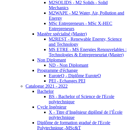
M2SOLIDS - M2 Solids - Solid
Mechanics
M2WAPE - M2 Water, Air, Pollution and
Energy
MSc Entrepreneurs - MSc X-HEC
Entrepreneurs
Mastère spécialisé (Master)
M2REST - Renewable Energy, Science
and Technology
MS ETRE - MS Energies Renouvelables :
Technologies & Entrepreneuriat (Master)
Non Diplomant
ND - Non Diplomant
Programme d'échange
EuroteQ - Diplôme EuroteQ
PEI - Echanges PEI
Catalogue 2021 - 2022
Bachelor
BS - Bachelor of Science de l'Ecole
polytechnique
Cycle Ingénieur
X - Titre d’Ingénieur diplômé de l’École
polytechnique
Diplôme de formation gradué de l'Ecole
Polytechnique -MSc&T