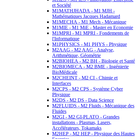
et Société
M1MATHJHADA - M1 MJH -
Mathématiques Jacques Hadamard
M1MECHA - M1 Mech - Mécanique
M1MIE - M1 MiE - Master en Economie
M1MPRI - M1 MPRI - Fondements de
l'Informatique
M1PHYSICS - M1 PHYS - Physique
M2AAG - M2 AAG - Analyse,
Arithmétique, Géométrie
M2BIOHEA - M2 BH - Biologie et Santé
M2BIOMECA - M2 BME - Ingénierie
BioMédicale
M2CHEINT - M2 CI - Chimie et
Interfaces
M2CPS - M2 CPS - Système Cyber
Physique
M2DS - M2 DS - Data Science
M2FLUIDS - M2 Fluids - Mécanique des
Fluides
M2GI - M2 GI-PLATO - Grandes
installations - Plasmas, Lasers,
Accélérateurs, Tokamaks
M2HEP - M2 HEP - Physique des Hautes