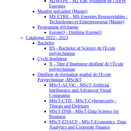
M2WAPE - M2 Eau, Pollution de l'Air et
Energies
Mastère spécialisé (Master)
MS ETRE - MS Energies Renouvelables :
Technologies et Entrepreneuriat (Master)
Programme d'échange
EuroteQ - Diplôme EuroteQ
Catalogue 2022 - 2023
Bachelor
BS - Bachelor of Science de l'Ecole
polytechnique
Cycle Ingénieur
X - Titre d’Ingénieur diplômé de l’École
polytechnique
Diplôme de formation gradué de l'Ecole
Polytechnique -MSc&T
MScT-AI-ViC - MScT-Artificial
Intelligence and Advanced Visual
Computing
MScT-CTD - MScT-Cybersecurity :
Threats and Defenses
MScT-DSB - MScT-Data Science for
Business
MScT-EDACF - MScT-Economics, Data
Analytics and Corporate Finance