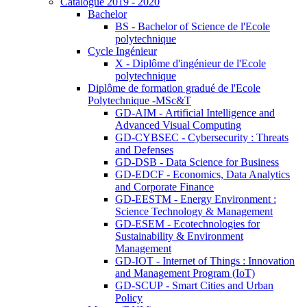
Catalogue 2019 - 2020
Bachelor
BS - Bachelor of Science de l'Ecole
polytechnique
Cycle Ingénieur
X - Diplôme d'ingénieur de l'Ecole
polytechnique
Diplôme de formation gradué de l'Ecole
Polytechnique -MSc&T
GD-AIM - Artificial Intelligence and
Advanced Visual Computing
GD-CYBSEC - Cybersecurity : Threats
and Defenses
GD-DSB - Data Science for Business
GD-EDCF - Economics, Data Analytics
and Corporate Finance
GD-EESTM - Energy Environment :
Science Technology & Management
GD-ESEM - Ecotechnologies for
Sustainability & Environment
Management
GD-IOT - Internet of Things : Innovation
and Management Program (IoT)
GD-SCUP - Smart Cities and Urban
Policy