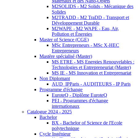
Matériaux et des Nano-Objets
M2SOLIDS - M2 Solids - Mécanique des
Solides
M2TRADD - M2 TraDD - Transport et
Développement Durable
M2WAPE - M2 WAPE - Eau, Air,
Pollution et Énergies
Master of Science (CGE)
MSc Entrepreneurs - MSc X-HEC
Entrepreneurs
Mastère spécialisé (Master)
MS ETRE - MS Energies Renouvelables :
Technologies et Entrepreneuriat (Master)
MS IE - MS Innovation et Entreprenariat
Non Diplomant
AUD_IPParis - AUDITEURS - IP Paris
Programme d'échange
EuroteQ - Diplôme EuroteQ
PEI - Programmes d'échange
internationaux
Catalogue 2024 - 2025
Bachelor
BX - Bachelor of Science de l'Ecole
polytechnique
Cycle Ingénieur