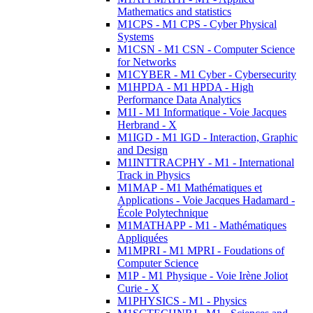
Mathematics and statistics
M1CPS - M1 CPS - Cyber Physical
Systems
M1CSN - M1 CSN - Computer Science
for Networks
M1CYBER - M1 Cyber - Cybersecurity
M1HPDA - M1 HPDA - High
Performance Data Analytics
M1I - M1 Informatique - Voie Jacques
Herbrand - X
M1IGD - M1 IGD - Interaction, Graphic
and Design
M1INTTRACPHY - M1 - International
Track in Physics
M1MAP - M1 Mathématiques et
Applications - Voie Jacques Hadamard -
École Polytechnique
M1MATHAPP - M1 - Mathématiques
Appliquées
M1MPRI - M1 MPRI - Foudations of
Computer Science
M1P - M1 Physique - Voie Irène Joliot
Curie - X
M1PHYSICS - M1 - Physics