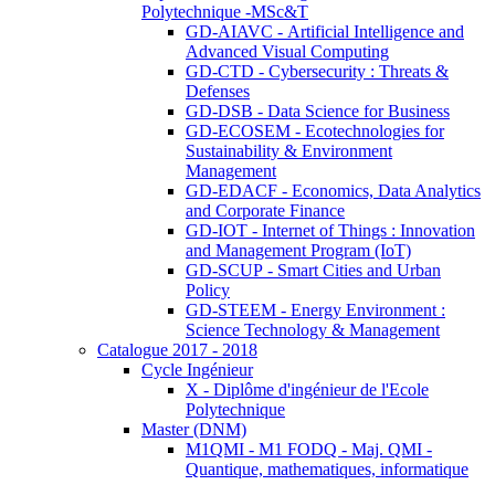
Polytechnique -MSc&T
GD-AIAVC - Artificial Intelligence and
Advanced Visual Computing
GD-CTD - Cybersecurity : Threats &
Defenses
GD-DSB - Data Science for Business
GD-ECOSEM - Ecotechnologies for
Sustainability & Environment
Management
GD-EDACF - Economics, Data Analytics
and Corporate Finance
GD-IOT - Internet of Things : Innovation
and Management Program (IoT)
GD-SCUP - Smart Cities and Urban
Policy
GD-STEEM - Energy Environment :
Science Technology & Management
Catalogue 2017 - 2018
Cycle Ingénieur
X - Diplôme d'ingénieur de l'Ecole
Polytechnique
Master (DNM)
M1QMI - M1 FODQ - Maj. QMI -
Quantique, mathematiques, informatique