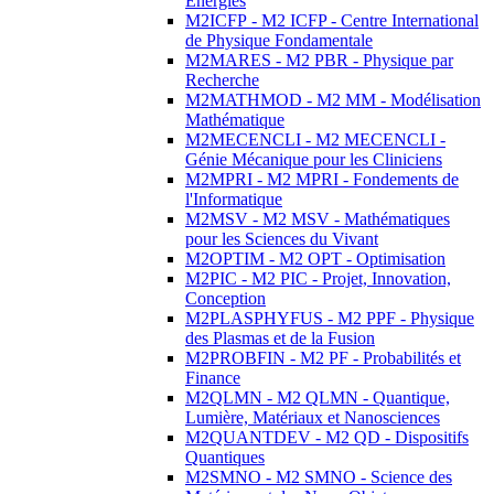
Energies
M2ICFP - M2 ICFP - Centre International
de Physique Fondamentale
M2MARES - M2 PBR - Physique par
Recherche
M2MATHMOD - M2 MM - Modélisation
Mathématique
M2MECENCLI - M2 MECENCLI -
Génie Mécanique pour les Cliniciens
M2MPRI - M2 MPRI - Fondements de
l'Informatique
M2MSV - M2 MSV - Mathématiques
pour les Sciences du Vivant
M2OPTIM - M2 OPT - Optimisation
M2PIC - M2 PIC - Projet, Innovation,
Conception
M2PLASPHYFUS - M2 PPF - Physique
des Plasmas et de la Fusion
M2PROBFIN - M2 PF - Probabilités et
Finance
M2QLMN - M2 QLMN - Quantique,
Lumière, Matériaux et Nanosciences
M2QUANTDEV - M2 QD - Dispositifs
Quantiques
M2SMNO - M2 SMNO - Science des