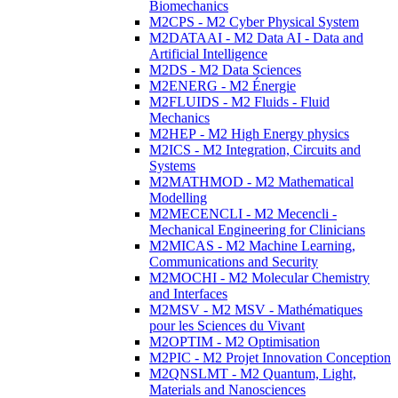
Biomechanics
M2CPS - M2 Cyber Physical System
M2DATAAI - M2 Data AI - Data and
Artificial Intelligence
M2DS - M2 Data Sciences
M2ENERG - M2 Énergie
M2FLUIDS - M2 Fluids - Fluid
Mechanics
M2HEP - M2 High Energy physics
M2ICS - M2 Integration, Circuits and
Systems
M2MATHMOD - M2 Mathematical
Modelling
M2MECENCLI - M2 Mecencli -
Mechanical Engineering for Clinicians
M2MICAS - M2 Machine Learning,
Communications and Security
M2MOCHI - M2 Molecular Chemistry
and Interfaces
M2MSV - M2 MSV - Mathématiques
pour les Sciences du Vivant
M2OPTIM - M2 Optimisation
M2PIC - M2 Projet Innovation Conception
M2QNSLMT - M2 Quantum, Light,
Materials and Nanosciences