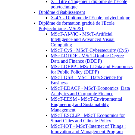
X - Titre d’Ingénieur diplômé de l’École
polytechnique
Diplôme d'établissement
X-4A - Diplôme de l'Ecole polytechnique
Diplôme de formation gradué de l'Ecole
Polytechnique -MSc&T
MScT-AI-ViC - MScT-Artificial
Intelligence and Advanced Visual
Computing
MScT-CyS - MScT-Cybersecurity (CyS)
MScT-DDDF - MScT-Double Degree
Data and Finance (DDDF)
MScT-DEPP - MScT-Data and Economics
for Public Policy (DEPP)
MScT-DSB - MScT-Data Science for
Business
MScT-EDACF - MScT-Economics, Data
Analytics and Corporate Finance
MScT-EESM - MScT-Environmental
Engineering and Sustainability
Management
MScT-ESCLiP - MScT-Economics for
Smart Cities and Climate Policy
MScT-IOT - MScT-Internet of Things :
Innovation and Management Program