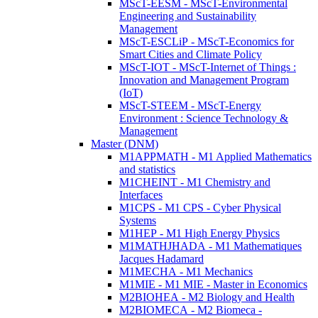
MScT-EESM - MScT-Environmental
Engineering and Sustainability
Management
MScT-ESCLiP - MScT-Economics for
Smart Cities and Climate Policy
MScT-IOT - MScT-Internet of Things :
Innovation and Management Program
(IoT)
MScT-STEEM - MScT-Energy
Environment : Science Technology &
Management
Master (DNM)
M1APPMATH - M1 Applied Mathematics
and statistics
M1CHEINT - M1 Chemistry and
Interfaces
M1CPS - M1 CPS - Cyber Physical
Systems
M1HEP - M1 High Energy Physics
M1MATHJHADA - M1 Mathematiques
Jacques Hadamard
M1MECHA - M1 Mechanics
M1MIE - M1 MIE - Master in Economics
M2BIOHEA - M2 Biology and Health
M2BIOMECA - M2 Biomeca -