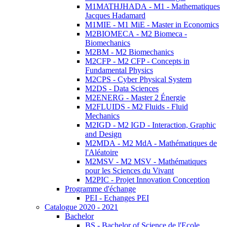
M1MATHJHADA - M1 - Mathematiques
Jacques Hadamard
M1MIE - M1 MiE - Master in Economics
M2BIOMECA - M2 Biomeca -
Biomechanics
M2BM - M2 Biomechanics
M2CFP - M2 CFP - Concepts in
Fundamental Physics
M2CPS - Cyber Physical System
M2DS - Data Sciences
M2ENERG - Master 2 Énergie
M2FLUIDS - M2 Fluids - Fluid
Mechanics
M2IGD - M2 IGD - Interaction, Graphic
and Design
M2MDA - M2 MdA - Mathématiques de
l'Aléatoire
M2MSV - M2 MSV - Mathématiques
pour les Sciences du Vivant
M2PIC - Projet Innovation Conception
Programme d'échange
PEI - Echanges PEI
Catalogue 2020 - 2021
Bachelor
BS - Bachelor of Science de l'Ecole