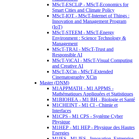
MScT-ESCLiP - MScT-Economics for
Smart Cities and Climate Policy
MScT-IOT - MScT-Internet of Things :
Innovation and Management Program
(IoT)
MScT-STEEM - MScT-Energy
Environment : Science Technology &
Management
MScT-TRAI - MScT-Trust and
Responsible AI
MScT-ViCAI - MScT-Visual Computing
and Creative AI
MScT-XCin - MScT-Extended
Cinematography XCin
Master (DNM)
M1APPMATH - M1 APPMS -
Mathématiques Appliquées et Statistiques
M1BIOHEA - M1 BH - Biologie et Santé
M1CHEINT - M1 CI - Chimie et
Interfaces
M1CPS - M1 CPS - Système Cyber
Physique
M1HEP - M1 HEP - Physique des Hautes
Energies
M1IES - M1 IES - Innovation, Entreprise