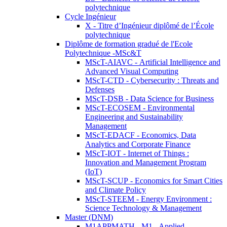
polytechnique
Cycle Ingénieur
X - Titre d’Ingénieur diplômé de l’École
polytechnique
Diplôme de formation gradué de l'Ecole
Polytechnique -MSc&T
MScT-AIAVC - Artificial Intelligence and
Advanced Visual Computing
MScT-CTD - Cybersecurity : Threats and
Defenses
MScT-DSB - Data Science for Business
MScT-ECOSEM - Environmental
Engineering and Sustainability
Management
MScT-EDACF - Economics, Data
Analytics and Corporate Finance
MScT-IOT - Internet of Things :
Innovation and Management Program
(IoT)
MScT-SCUP - Economics for Smart Cities
and Climate Policy
MScT-STEEM - Energy Environment :
Science Technology & Management
Master (DNM)
M1APPMATH - M1 - Applied