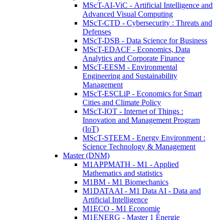
MScT-AI-ViC - Artificial Intelligence and
Advanced Visual Computing
MScT-CTD - Cybersecurity : Threats and
Defenses
MScT-DSB - Data Science for Business
MScT-EDACF - Economics, Data
Analytics and Corporate Finance
MScT-EESM - Environmental
Engineering and Sustainability
Management
MScT-ESCLiP - Economics for Smart
Cities and Climate Policy
MScT-IOT - Internet of Things :
Innovation and Management Program
(IoT)
MScT-STEEM - Energy Environment :
Science Technology & Management
Master (DNM)
M1APPMATH - M1 - Applied
Mathematics and statistics
M1BM - M1 Biomechanics
M1DATAAI - M1 Data AI - Data and
Artificial Intelligence
M1ECO - M1 Economie
M1ENERG - Master 1 Énergie