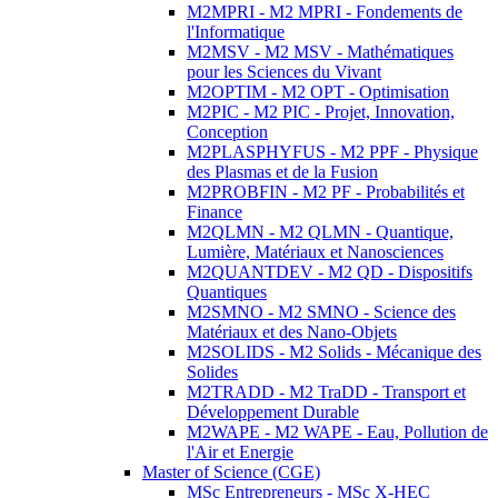
M2MPRI - M2 MPRI - Fondements de
l'Informatique
M2MSV - M2 MSV - Mathématiques
pour les Sciences du Vivant
M2OPTIM - M2 OPT - Optimisation
M2PIC - M2 PIC - Projet, Innovation,
Conception
M2PLASPHYFUS - M2 PPF - Physique
des Plasmas et de la Fusion
M2PROBFIN - M2 PF - Probabilités et
Finance
M2QLMN - M2 QLMN - Quantique,
Lumière, Matériaux et Nanosciences
M2QUANTDEV - M2 QD - Dispositifs
Quantiques
M2SMNO - M2 SMNO - Science des
Matériaux et des Nano-Objets
M2SOLIDS - M2 Solids - Mécanique des
Solides
M2TRADD - M2 TraDD - Transport et
Développement Durable
M2WAPE - M2 WAPE - Eau, Pollution de
l'Air et Energie
Master of Science (CGE)
MSc Entrepreneurs - MSc X-HEC