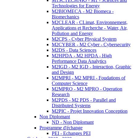
M1SCTECHNRJ - M1 - Sciences and
Technologies for Energy
M2BIOMECA - M2 Biomeca -
Biomechanics
M2CLEAR - CLimat, Environnement,
Applications et Recherche - Water, Air,
Pollution and Energy
M2CPS - Cyber Physical System
M2CYBER - M2 Cyber - Cybersecurity
M2DS - Data Sciences
M2HPDA - M2 HPDA - High
Performance Data Analytics
M2IGD - M2 IGD - Interaction, Graphic
and Design
M2MPRI - M2 MPRI - Foudations of
Computer Science
M2MPRO - M2 MPRO - Operation
Research
M2PDS - M2 PDS - Parallel and
Distributed Systems
M2PIC - Projet Innovation Conception
Non Diplomant
ND - Non Diplomant
Programme d'échange
PEI - Echanges PEI