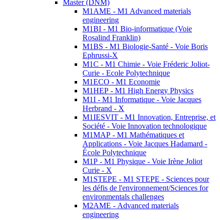
Master (DNM)
M1AME - M1 Advanced materials
engineering
M1BI - M1 Bio-informatique (Voie
Rosalind Franklin)
M1BS - M1 Biologie-Santé - Voie Boris
Ephrussi-X
M1C - M1 Chimie - Voie Fréderic Joliot-
Curie - Ecole Polytechnique
M1ECO - M1 Economie
M1HEP - M1 High Energy Physics
M1I - M1 Informatique - Voie Jacques
Herbrand - X
M1IESVIT - M1 Innovation, Entreprise, et
Société - Voie Innovation technologique
M1MAP - M1 Mathématiques et
Applications - Voie Jacques Hadamard -
École Polytechnique
M1P - M1 Physique - Voie Irène Joliot
Curie - X
M1STEPE - M1 STEPE - Sciences pour
les défis de l'environnement/Sciences for
environmentals challenges
M2AME - Advanced materials
engineering