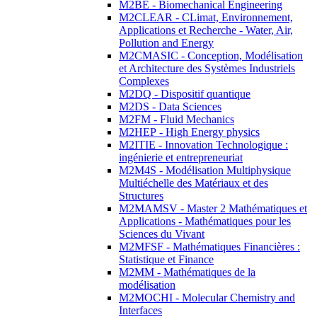
M2BE - Biomechanical Engineering
M2CLEAR - CLimat, Environnement,
Applications et Recherche - Water, Air,
Pollution and Energy
M2CMASIC - Conception, Modélisation
et Architecture des Systèmes Industriels
Complexes
M2DQ - Dispositif quantique
M2DS - Data Sciences
M2FM - Fluid Mechanics
M2HEP - High Energy physics
M2ITIE - Innovation Technologique :
ingénierie et entrepreneuriat
M2M4S - Modélisation Multiphysique
Multiéchelle des Matériaux et des
Structures
M2MAMSV - Master 2 Mathématiques et
Applications - Mathématiques pour les
Sciences du Vivant
M2MFSF - Mathématiques Financières :
Statistique et Finance
M2MM - Mathématiques de la
modélisation
M2MOCHI - Molecular Chemistry and
Interfaces