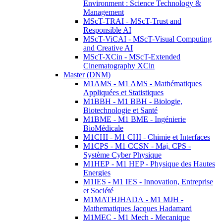
Environment : Science Technology &
Management
MScT-TRAI - MScT-Trust and
Responsible AI
MScT-ViCAI - MScT-Visual Computing
and Creative AI
MScT-XCin - MScT-Extended
Cinematography XCin
Master (DNM)
M1AMS - M1 AMS - Mathématiques
Appliquées et Statistiques
M1BBH - M1 BBH - Biologie,
Biotechnologie et Santé
M1BME - M1 BME - Ingénierie
BioMédicale
M1CHI - M1 CHI - Chimie et Interfaces
M1CPS - M1 CCSN - Maj. CPS -
Système Cyber Physique
M1HEP - M1 HEP - Physique des Hautes
Energies
M1IES - M1 IES - Innovation, Entreprise
et Société
M1MATHJHADA - M1 MJH -
Mathematiques Jacques Hadamard
M1MEC - M1 Mech - Mecanique