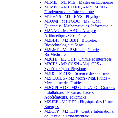
M1MIE - M1 MiE - Master en Economie
M1MPRI - M1 FODQ - Maj. MPRI -
Fondements de l'Informatique
M1PHYS - M1 PHYS - Physique
M1QMI - M1 FODQ - Maj. QMI -
Quantique, Mathematiques, Informatique
M2AAG - M2 AAG - Analyse,
Arithmétique, Géométrie
M2BBH - M2 BBH - Biologie,
Biotechnologie et Santé
M2BME - M2 BME - Ingénierie
BioMédicale
M2CHI - M2 CHI - Chimie et Interfaces
M2CPS - M2 CCSN - Maj. CPS -
Système Cyber Physique
M2DS - M2 DS - Science des données
M2FLUIDS - M2 Mech - Maj. Fluids -
Mecanique des Fluides
M2GIPLATO - M2 GI-PLATO - Grandes
installations - Plasmas, Lasers,
Accélérateurs, Tokamaks
M2HEP - M2 HEP - Physique des Hautes
Energies
M2ICFP - M2 ICFP - Centre International
de Physique Fondamentale