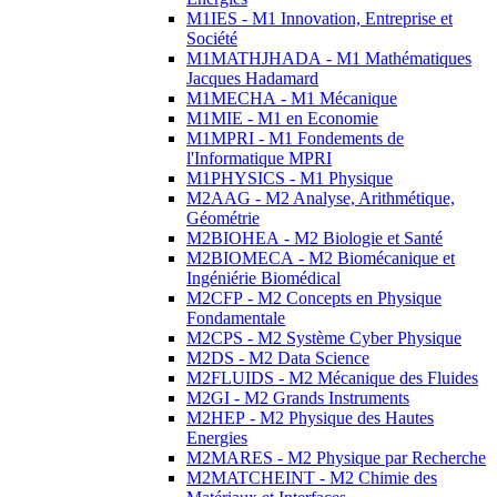
M1IES - M1 Innovation, Entreprise et
Société
M1MATHJHADA - M1 Mathématiques
Jacques Hadamard
M1MECHA - M1 Mécanique
M1MIE - M1 en Economie
M1MPRI - M1 Fondements de
l'Informatique MPRI
M1PHYSICS - M1 Physique
M2AAG - M2 Analyse, Arithmétique,
Géométrie
M2BIOHEA - M2 Biologie et Santé
M2BIOMECA - M2 Biomécanique et
Ingéniérie Biomédical
M2CFP - M2 Concepts en Physique
Fondamentale
M2CPS - M2 Système Cyber Physique
M2DS - M2 Data Science
M2FLUIDS - M2 Mécanique des Fluides
M2GI - M2 Grands Instruments
M2HEP - M2 Physique des Hautes
Energies
M2MARES - M2 Physique par Recherche
M2MATCHEINT - M2 Chimie des