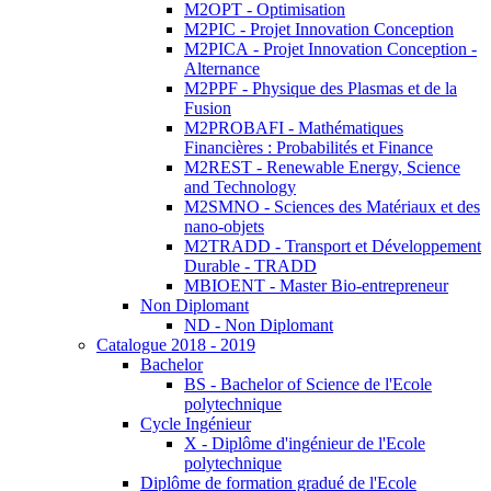
M2OPT - Optimisation
M2PIC - Projet Innovation Conception
M2PICA - Projet Innovation Conception -
Alternance
M2PPF - Physique des Plasmas et de la
Fusion
M2PROBAFI - Mathématiques
Financières : Probabilités et Finance
M2REST - Renewable Energy, Science
and Technology
M2SMNO - Sciences des Matériaux et des
nano-objets
M2TRADD - Transport et Développement
Durable - TRADD
MBIOENT - Master Bio-entrepreneur
Non Diplomant
ND - Non Diplomant
Catalogue 2018 - 2019
Bachelor
BS - Bachelor of Science de l'Ecole
polytechnique
Cycle Ingénieur
X - Diplôme d'ingénieur de l'Ecole
polytechnique
Diplôme de formation gradué de l'Ecole