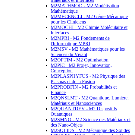
Matériaux et Interfaces
M2MATHMOD - M2 Modélisation
Mathématique
M2MECENCLI - M2 Génie Mécanique
pour les Cliniciens
M2MOCHI - M2 Chimie Moléculaire et
Interfaces
M2MPRI - M2 Fondements de
l'Informatique MPRI
M2MSV - M2 Mathématiques pour les
Sciences du Vivant
M2OPTIM - M2 Optimisation
M2PIC - M2 Projet, Innovation,
Conception
M2PLASPHYFUS - M2 Physique des
Plasmas et de la Fusion
M2PROBFIN - M2 Probabilités et
Finance
M2QNSLMT - M2 Quantique, Lumière,
Matériaux et Nanosciences
M2QUANTDEV - M2 Dispositifs
Quantiques
M2SMNO - M2 Science des Matériaux et
des Nano-Objets
M2SOLIDS - M2 Mécanique des Solides