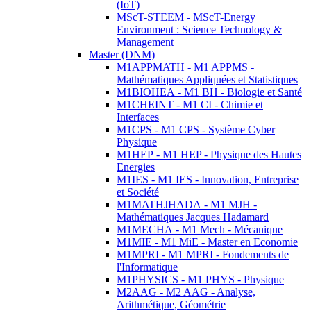
(IoT)
MScT-STEEM - MScT-Energy
Environment : Science Technology &
Management
Master (DNM)
M1APPMATH - M1 APPMS -
Mathématiques Appliquées et Statistiques
M1BIOHEA - M1 BH - Biologie et Santé
M1CHEINT - M1 CI - Chimie et
Interfaces
M1CPS - M1 CPS - Système Cyber
Physique
M1HEP - M1 HEP - Physique des Hautes
Energies
M1IES - M1 IES - Innovation, Entreprise
et Société
M1MATHJHADA - M1 MJH -
Mathématiques Jacques Hadamard
M1MECHA - M1 Mech - Mécanique
M1MIE - M1 MiE - Master en Economie
M1MPRI - M1 MPRI - Fondements de
l'Informatique
M1PHYSICS - M1 PHYS - Physique
M2AAG - M2 AAG - Analyse,
Arithmétique, Géométrie