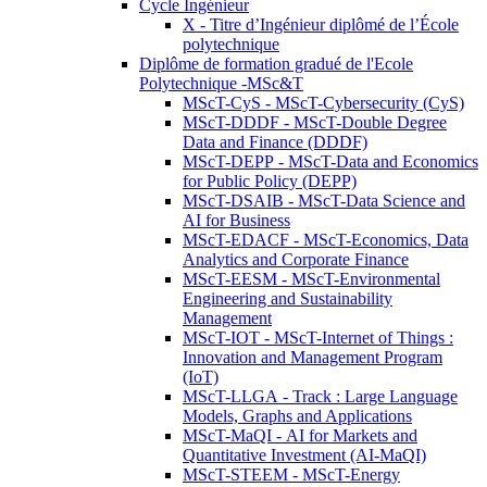
Cycle Ingénieur
X - Titre d’Ingénieur diplômé de l’École
polytechnique
Diplôme de formation gradué de l'Ecole
Polytechnique -MSc&T
MScT-CyS - MScT-Cybersecurity (CyS)
MScT-DDDF - MScT-Double Degree
Data and Finance (DDDF)
MScT-DEPP - MScT-Data and Economics
for Public Policy (DEPP)
MScT-DSAIB - MScT-Data Science and
AI for Business
MScT-EDACF - MScT-Economics, Data
Analytics and Corporate Finance
MScT-EESM - MScT-Environmental
Engineering and Sustainability
Management
MScT-IOT - MScT-Internet of Things :
Innovation and Management Program
(IoT)
MScT-LLGA - Track : Large Language
Models, Graphs and Applications
MScT-MaQI - AI for Markets and
Quantitative Investment (AI-MaQI)
MScT-STEEM - MScT-Energy