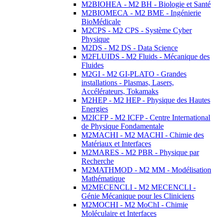
M2BIOHEA - M2 BH - Biologie et Santé
M2BIOMECA - M2 BME - Ingénierie
BioMédicale
M2CPS - M2 CPS - Système Cyber
Physique
M2DS - M2 DS - Data Science
M2FLUIDS - M2 Fluids - Mécanique des
Fluides
M2GI - M2 GI-PLATO - Grandes
installations - Plasmas, Lasers,
Accélérateurs, Tokamaks
M2HEP - M2 HEP - Physique des Hautes
Energies
M2ICFP - M2 ICFP - Centre International
de Physique Fondamentale
M2MACHI - M2 MACHI - Chimie des
Matériaux et Interfaces
M2MARES - M2 PBR - Physique par
Recherche
M2MATHMOD - M2 MM - Modélisation
Mathématique
M2MECENCLI - M2 MECENCLI -
Génie Mécanique pour les Cliniciens
M2MOCHI - M2 MoChI - Chimie
Moléculaire et Interfaces