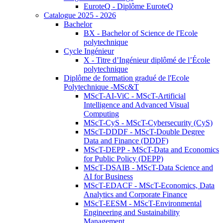
EuroteQ - Diplôme EuroteQ
Catalogue 2025 - 2026
Bachelor
BX - Bachelor of Science de l'Ecole
polytechnique
Cycle Ingénieur
X - Titre d’Ingénieur diplômé de l’École
polytechnique
Diplôme de formation gradué de l'Ecole
Polytechnique -MSc&T
MScT-AI-ViC - MScT-Artificial
Intelligence and Advanced Visual
Computing
MScT-CyS - MScT-Cybersecurity (CyS)
MScT-DDDF - MScT-Double Degree
Data and Finance (DDDF)
MScT-DEPP - MScT-Data and Economics
for Public Policy (DEPP)
MScT-DSAIB - MScT-Data Science and
AI for Business
MScT-EDACF - MScT-Economics, Data
Analytics and Corporate Finance
MScT-EESM - MScT-Environmental
Engineering and Sustainability
Management