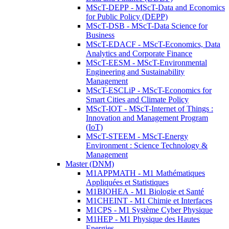
MScT-DEPP - MScT-Data and Economics
for Public Policy (DEPP)
MScT-DSB - MScT-Data Science for
Business
MScT-EDACF - MScT-Economics, Data
Analytics and Corporate Finance
MScT-EESM - MScT-Environmental
Engineering and Sustainability
Management
MScT-ESCLiP - MScT-Economics for
Smart Cities and Climate Policy
MScT-IOT - MScT-Internet of Things :
Innovation and Management Program
(IoT)
MScT-STEEM - MScT-Energy
Environment : Science Technology &
Management
Master (DNM)
M1APPMATH - M1 Mathématiques
Appliquées et Statistiques
M1BIOHEA - M1 Biologie et Santé
M1CHEINT - M1 Chimie et Interfaces
M1CPS - M1 Système Cyber Physique
M1HEP - M1 Physique des Hautes
Energies