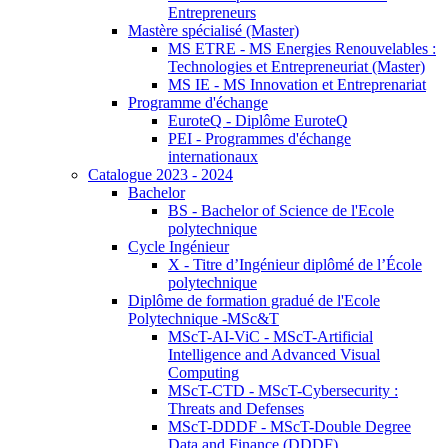
Entrepreneurs
Mastère spécialisé (Master)
MS ETRE - MS Energies Renouvelables :
Technologies et Entrepreneuriat (Master)
MS IE - MS Innovation et Entreprenariat
Programme d'échange
EuroteQ - Diplôme EuroteQ
PEI - Programmes d'échange
internationaux
Catalogue 2023 - 2024
Bachelor
BS - Bachelor of Science de l'Ecole
polytechnique
Cycle Ingénieur
X - Titre d’Ingénieur diplômé de l’École
polytechnique
Diplôme de formation gradué de l'Ecole
Polytechnique -MSc&T
MScT-AI-ViC - MScT-Artificial
Intelligence and Advanced Visual
Computing
MScT-CTD - MScT-Cybersecurity :
Threats and Defenses
MScT-DDDF - MScT-Double Degree
Data and Finance (DDDF)