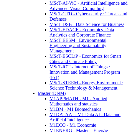
MScT-AI-ViC - Artificial Intelligence and
Advanced Visual Computing
MScT-CTD - Cybersecurity : Threats and
Defenses
MScT-DSB - Data Science for Business
MScT-EDACF - Economics, Data
Analytics and Corporate Finance
MScT-EESM - Environmental
Engineering and Sustainability
Management
MScT-ESCLiP - Economics for Smart
Cities and Climate Policy
MScT-IOT - Internet of Things :
Innovation and Management Program
(IoT)
MScT-STEEM - Energy Environment :
Science Technology & Management
Master (DNM)
M1APPMATH - M1 - Applied
Mathematics and statistics
M1BM - M1 Biomechanics
M1DATAAI - M1 Data AI - Data and
Artificial Intelligence
M1ECO - M1 Economie
M1ENERG - Master 1 Énergie