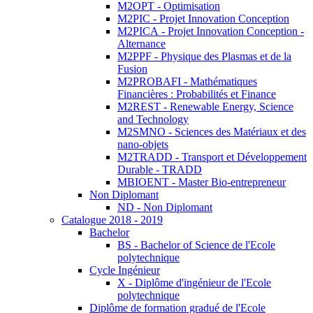
M2OPT - Optimisation
M2PIC - Projet Innovation Conception
M2PICA - Projet Innovation Conception -
Alternance
M2PPF - Physique des Plasmas et de la
Fusion
M2PROBAFI - Mathématiques
Financières : Probabilités et Finance
M2REST - Renewable Energy, Science
and Technology
M2SMNO - Sciences des Matériaux et des
nano-objets
M2TRADD - Transport et Développement
Durable - TRADD
MBIOENT - Master Bio-entrepreneur
Non Diplomant
ND - Non Diplomant
Catalogue 2018 - 2019
Bachelor
BS - Bachelor of Science de l'Ecole
polytechnique
Cycle Ingénieur
X - Diplôme d'ingénieur de l'Ecole
polytechnique
Diplôme de formation gradué de l'Ecole