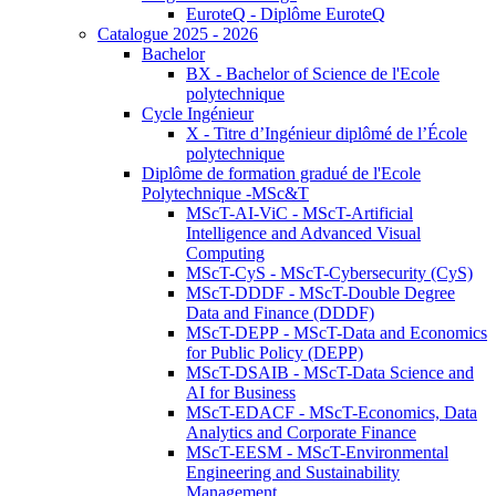
EuroteQ - Diplôme EuroteQ
Catalogue 2025 - 2026
Bachelor
BX - Bachelor of Science de l'Ecole
polytechnique
Cycle Ingénieur
X - Titre d’Ingénieur diplômé de l’École
polytechnique
Diplôme de formation gradué de l'Ecole
Polytechnique -MSc&T
MScT-AI-ViC - MScT-Artificial
Intelligence and Advanced Visual
Computing
MScT-CyS - MScT-Cybersecurity (CyS)
MScT-DDDF - MScT-Double Degree
Data and Finance (DDDF)
MScT-DEPP - MScT-Data and Economics
for Public Policy (DEPP)
MScT-DSAIB - MScT-Data Science and
AI for Business
MScT-EDACF - MScT-Economics, Data
Analytics and Corporate Finance
MScT-EESM - MScT-Environmental
Engineering and Sustainability
Management