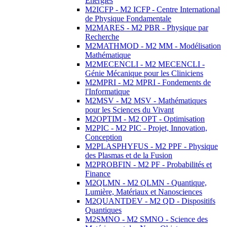
Energies
M2ICFP - M2 ICFP - Centre International
de Physique Fondamentale
M2MARES - M2 PBR - Physique par
Recherche
M2MATHMOD - M2 MM - Modélisation
Mathématique
M2MECENCLI - M2 MECENCLI -
Génie Mécanique pour les Cliniciens
M2MPRI - M2 MPRI - Fondements de
l'Informatique
M2MSV - M2 MSV - Mathématiques
pour les Sciences du Vivant
M2OPTIM - M2 OPT - Optimisation
M2PIC - M2 PIC - Projet, Innovation,
Conception
M2PLASPHYFUS - M2 PPF - Physique
des Plasmas et de la Fusion
M2PROBFIN - M2 PF - Probabilités et
Finance
M2QLMN - M2 QLMN - Quantique,
Lumière, Matériaux et Nanosciences
M2QUANTDEV - M2 QD - Dispositifs
Quantiques
M2SMNO - M2 SMNO - Science des