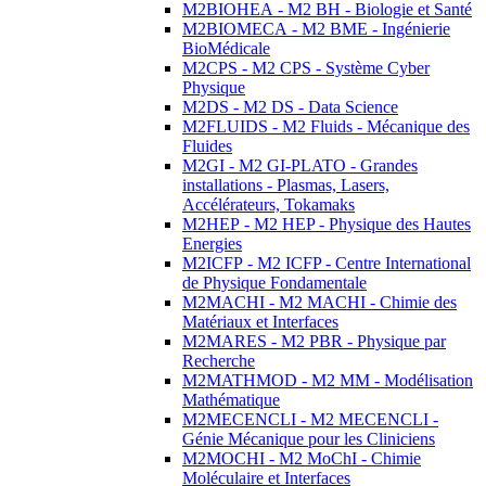
M2BIOHEA - M2 BH - Biologie et Santé
M2BIOMECA - M2 BME - Ingénierie
BioMédicale
M2CPS - M2 CPS - Système Cyber
Physique
M2DS - M2 DS - Data Science
M2FLUIDS - M2 Fluids - Mécanique des
Fluides
M2GI - M2 GI-PLATO - Grandes
installations - Plasmas, Lasers,
Accélérateurs, Tokamaks
M2HEP - M2 HEP - Physique des Hautes
Energies
M2ICFP - M2 ICFP - Centre International
de Physique Fondamentale
M2MACHI - M2 MACHI - Chimie des
Matériaux et Interfaces
M2MARES - M2 PBR - Physique par
Recherche
M2MATHMOD - M2 MM - Modélisation
Mathématique
M2MECENCLI - M2 MECENCLI -
Génie Mécanique pour les Cliniciens
M2MOCHI - M2 MoChI - Chimie
Moléculaire et Interfaces