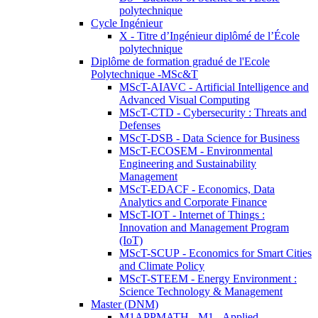
polytechnique
Cycle Ingénieur
X - Titre d’Ingénieur diplômé de l’École
polytechnique
Diplôme de formation gradué de l'Ecole
Polytechnique -MSc&T
MScT-AIAVC - Artificial Intelligence and
Advanced Visual Computing
MScT-CTD - Cybersecurity : Threats and
Defenses
MScT-DSB - Data Science for Business
MScT-ECOSEM - Environmental
Engineering and Sustainability
Management
MScT-EDACF - Economics, Data
Analytics and Corporate Finance
MScT-IOT - Internet of Things :
Innovation and Management Program
(IoT)
MScT-SCUP - Economics for Smart Cities
and Climate Policy
MScT-STEEM - Energy Environment :
Science Technology & Management
Master (DNM)
M1APPMATH - M1 - Applied