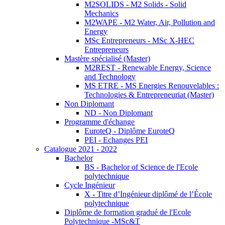
M2SOLIDS - M2 Solids - Solid
Mechanics
M2WAPE - M2 Water, Air, Pollution and
Energy
MSc Entrepreneurs - MSc X-HEC
Entrepreneurs
Mastère spécialisé (Master)
M2REST - Renewable Energy, Science
and Technology
MS ETRE - MS Energies Renouvelables :
Technologies & Entrepreneuriat (Master)
Non Diplomant
ND - Non Diplomant
Programme d'échange
EuroteQ - Diplôme EuroteQ
PEI - Echanges PEI
Catalogue 2021 - 2022
Bachelor
BS - Bachelor of Science de l'Ecole
polytechnique
Cycle Ingénieur
X - Titre d’Ingénieur diplômé de l’École
polytechnique
Diplôme de formation gradué de l'Ecole
Polytechnique -MSc&T