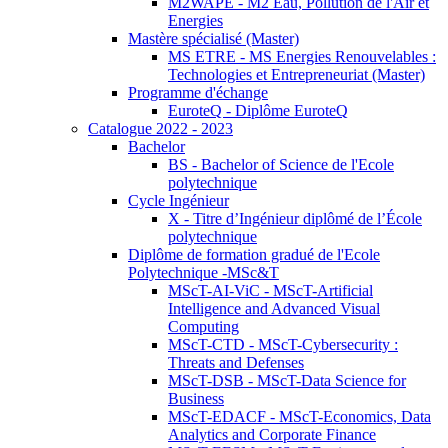
M2WAPE - M2 Eau, Pollution de l'Air et
Energies
Mastère spécialisé (Master)
MS ETRE - MS Energies Renouvelables :
Technologies et Entrepreneuriat (Master)
Programme d'échange
EuroteQ - Diplôme EuroteQ
Catalogue 2022 - 2023
Bachelor
BS - Bachelor of Science de l'Ecole
polytechnique
Cycle Ingénieur
X - Titre d’Ingénieur diplômé de l’École
polytechnique
Diplôme de formation gradué de l'Ecole
Polytechnique -MSc&T
MScT-AI-ViC - MScT-Artificial
Intelligence and Advanced Visual
Computing
MScT-CTD - MScT-Cybersecurity :
Threats and Defenses
MScT-DSB - MScT-Data Science for
Business
MScT-EDACF - MScT-Economics, Data
Analytics and Corporate Finance