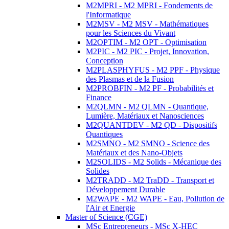
M2MPRI - M2 MPRI - Fondements de
l'Informatique
M2MSV - M2 MSV - Mathématiques
pour les Sciences du Vivant
M2OPTIM - M2 OPT - Optimisation
M2PIC - M2 PIC - Projet, Innovation,
Conception
M2PLASPHYFUS - M2 PPF - Physique
des Plasmas et de la Fusion
M2PROBFIN - M2 PF - Probabilités et
Finance
M2QLMN - M2 QLMN - Quantique,
Lumière, Matériaux et Nanosciences
M2QUANTDEV - M2 QD - Dispositifs
Quantiques
M2SMNO - M2 SMNO - Science des
Matériaux et des Nano-Objets
M2SOLIDS - M2 Solids - Mécanique des
Solides
M2TRADD - M2 TraDD - Transport et
Développement Durable
M2WAPE - M2 WAPE - Eau, Pollution de
l'Air et Energie
Master of Science (CGE)
MSc Entrepreneurs - MSc X-HEC