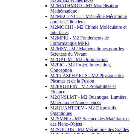
Matériaux et Interfaces
M2MATHMOD - M2 Modélisation
Mathématique
M2MECENCLI - M2 Génie Mécanique
pour les Cliniciens
M2MOCHI - M2 Chimie Moléculaire et
Interfaces
M2MPRI - M2 Fondements de
l'Informatique MPRI
M2MSV - M2 Mathématiques pour les
Sciences du Vivant
M2OPTIM - M2 Optimisation
M2PIC - M2 Projet, Innovation,
Conception
M2PLASPHYFUS - M2 Physique des
Plasmas et de la Fusion
M2PROBFIN - M2 Probabilités et
Finance
M2QNSLMT - M2 Quantique, Lumière,
Matériaux et Nanosciences
M2QUANTDEV - M2 Dispositifs
Quantiques
M2SMNO - M2 Science des Matériaux et
des Nano-Objets
M2SOLIDS - M2 Mécanique des Solides