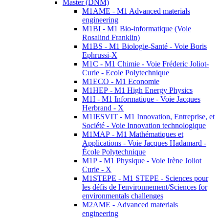
Master (DNM)
M1AME - M1 Advanced materials
engineering
M1BI - M1 Bio-informatique (Voie
Rosalind Franklin)
M1BS - M1 Biologie-Santé - Voie Boris
Ephrussi-X
M1C - M1 Chimie - Voie Fréderic Joliot-
Curie - Ecole Polytechnique
M1ECO - M1 Economie
M1HEP - M1 High Energy Physics
M1I - M1 Informatique - Voie Jacques
Herbrand - X
M1IESVIT - M1 Innovation, Entreprise, et
Société - Voie Innovation technologique
M1MAP - M1 Mathématiques et
Applications - Voie Jacques Hadamard -
École Polytechnique
M1P - M1 Physique - Voie Irène Joliot
Curie - X
M1STEPE - M1 STEPE - Sciences pour
les défis de l'environnement/Sciences for
environmentals challenges
M2AME - Advanced materials
engineering