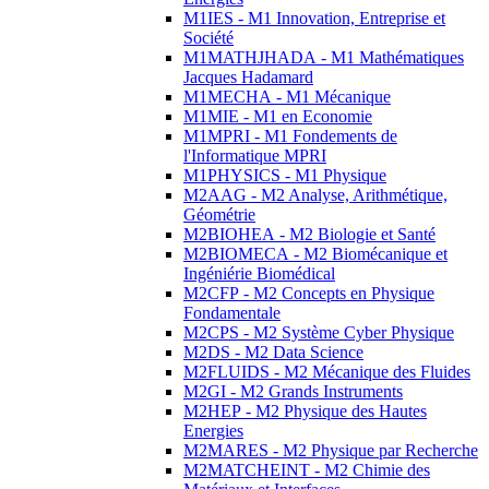
M1IES - M1 Innovation, Entreprise et
Société
M1MATHJHADA - M1 Mathématiques
Jacques Hadamard
M1MECHA - M1 Mécanique
M1MIE - M1 en Economie
M1MPRI - M1 Fondements de
l'Informatique MPRI
M1PHYSICS - M1 Physique
M2AAG - M2 Analyse, Arithmétique,
Géométrie
M2BIOHEA - M2 Biologie et Santé
M2BIOMECA - M2 Biomécanique et
Ingéniérie Biomédical
M2CFP - M2 Concepts en Physique
Fondamentale
M2CPS - M2 Système Cyber Physique
M2DS - M2 Data Science
M2FLUIDS - M2 Mécanique des Fluides
M2GI - M2 Grands Instruments
M2HEP - M2 Physique des Hautes
Energies
M2MARES - M2 Physique par Recherche
M2MATCHEINT - M2 Chimie des