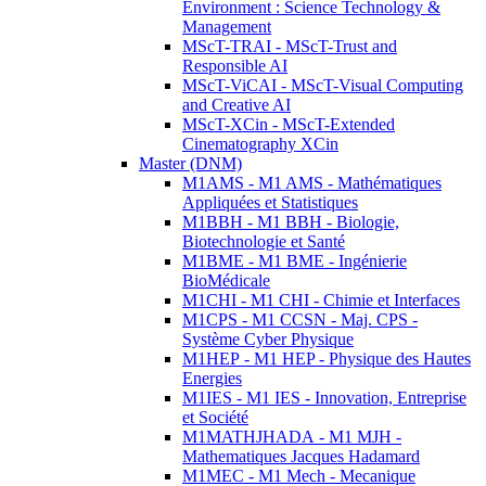
Environment : Science Technology &
Management
MScT-TRAI - MScT-Trust and
Responsible AI
MScT-ViCAI - MScT-Visual Computing
and Creative AI
MScT-XCin - MScT-Extended
Cinematography XCin
Master (DNM)
M1AMS - M1 AMS - Mathématiques
Appliquées et Statistiques
M1BBH - M1 BBH - Biologie,
Biotechnologie et Santé
M1BME - M1 BME - Ingénierie
BioMédicale
M1CHI - M1 CHI - Chimie et Interfaces
M1CPS - M1 CCSN - Maj. CPS -
Système Cyber Physique
M1HEP - M1 HEP - Physique des Hautes
Energies
M1IES - M1 IES - Innovation, Entreprise
et Société
M1MATHJHADA - M1 MJH -
Mathematiques Jacques Hadamard
M1MEC - M1 Mech - Mecanique