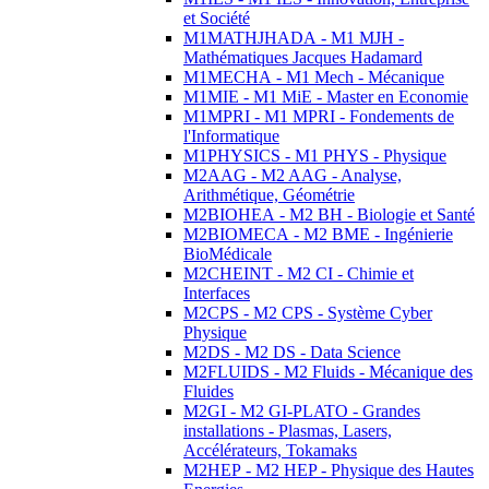
et Société
M1MATHJHADA - M1 MJH -
Mathématiques Jacques Hadamard
M1MECHA - M1 Mech - Mécanique
M1MIE - M1 MiE - Master en Economie
M1MPRI - M1 MPRI - Fondements de
l'Informatique
M1PHYSICS - M1 PHYS - Physique
M2AAG - M2 AAG - Analyse,
Arithmétique, Géométrie
M2BIOHEA - M2 BH - Biologie et Santé
M2BIOMECA - M2 BME - Ingénierie
BioMédicale
M2CHEINT - M2 CI - Chimie et
Interfaces
M2CPS - M2 CPS - Système Cyber
Physique
M2DS - M2 DS - Data Science
M2FLUIDS - M2 Fluids - Mécanique des
Fluides
M2GI - M2 GI-PLATO - Grandes
installations - Plasmas, Lasers,
Accélérateurs, Tokamaks
M2HEP - M2 HEP - Physique des Hautes