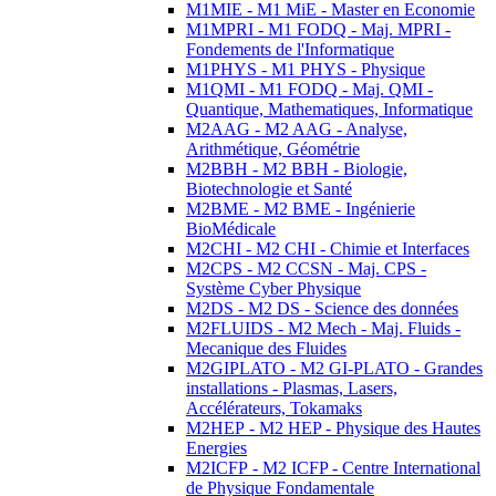
M1MIE - M1 MiE - Master en Economie
M1MPRI - M1 FODQ - Maj. MPRI -
Fondements de l'Informatique
M1PHYS - M1 PHYS - Physique
M1QMI - M1 FODQ - Maj. QMI -
Quantique, Mathematiques, Informatique
M2AAG - M2 AAG - Analyse,
Arithmétique, Géométrie
M2BBH - M2 BBH - Biologie,
Biotechnologie et Santé
M2BME - M2 BME - Ingénierie
BioMédicale
M2CHI - M2 CHI - Chimie et Interfaces
M2CPS - M2 CCSN - Maj. CPS -
Système Cyber Physique
M2DS - M2 DS - Science des données
M2FLUIDS - M2 Mech - Maj. Fluids -
Mecanique des Fluides
M2GIPLATO - M2 GI-PLATO - Grandes
installations - Plasmas, Lasers,
Accélérateurs, Tokamaks
M2HEP - M2 HEP - Physique des Hautes
Energies
M2ICFP - M2 ICFP - Centre International
de Physique Fondamentale