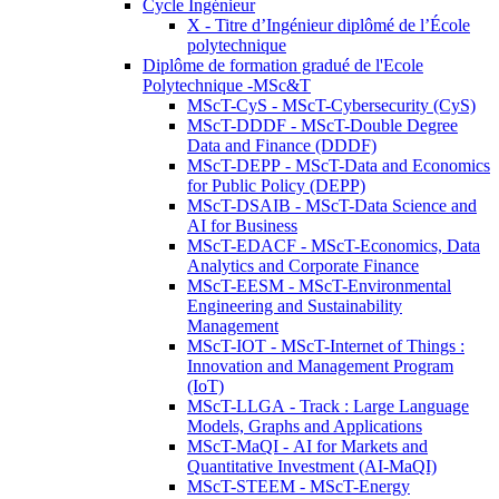
Cycle Ingénieur
X - Titre d’Ingénieur diplômé de l’École
polytechnique
Diplôme de formation gradué de l'Ecole
Polytechnique -MSc&T
MScT-CyS - MScT-Cybersecurity (CyS)
MScT-DDDF - MScT-Double Degree
Data and Finance (DDDF)
MScT-DEPP - MScT-Data and Economics
for Public Policy (DEPP)
MScT-DSAIB - MScT-Data Science and
AI for Business
MScT-EDACF - MScT-Economics, Data
Analytics and Corporate Finance
MScT-EESM - MScT-Environmental
Engineering and Sustainability
Management
MScT-IOT - MScT-Internet of Things :
Innovation and Management Program
(IoT)
MScT-LLGA - Track : Large Language
Models, Graphs and Applications
MScT-MaQI - AI for Markets and
Quantitative Investment (AI-MaQI)
MScT-STEEM - MScT-Energy