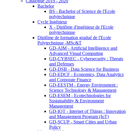
Catalogue 2019 - 2020
Bachelor
BS - Bachelor of Science de l'Ecole
polytechnique
Cycle Ingénieur
X - Diplôme d'ingénieur de l'Ecole
polytechnique
Diplôme de formation gradué de l'Ecole
Polytechnique -MSc&T
GD-AIM - Artificial Intelligence and
Advanced Visual Computing
GD-CYBSEC - Cybersecurity : Threats
and Defenses
GD-DSB - Data Science for Business
GD-EDCF - Economics, Data Analytics
and Corporate Finance
GD-EESTM - Energy Environment :
Science Technology & Management
GD-ESEM - Ecotechnologies for
Sustainability & Environment
Management
GD-IOT - Internet of Things : Innovation
and Management Program (IoT)
GD-SCUP - Smart Cities and Urban
Policy