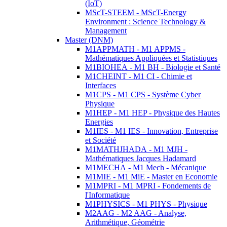
(IoT)
MScT-STEEM - MScT-Energy
Environment : Science Technology &
Management
Master (DNM)
M1APPMATH - M1 APPMS -
Mathématiques Appliquées et Statistiques
M1BIOHEA - M1 BH - Biologie et Santé
M1CHEINT - M1 CI - Chimie et
Interfaces
M1CPS - M1 CPS - Système Cyber
Physique
M1HEP - M1 HEP - Physique des Hautes
Energies
M1IES - M1 IES - Innovation, Entreprise
et Société
M1MATHJHADA - M1 MJH -
Mathématiques Jacques Hadamard
M1MECHA - M1 Mech - Mécanique
M1MIE - M1 MiE - Master en Economie
M1MPRI - M1 MPRI - Fondements de
l'Informatique
M1PHYSICS - M1 PHYS - Physique
M2AAG - M2 AAG - Analyse,
Arithmétique, Géométrie