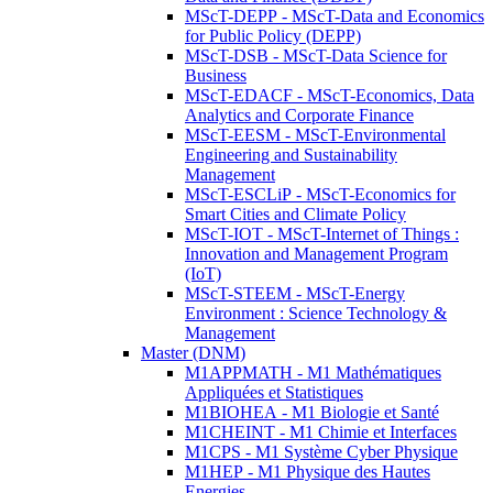
MScT-DEPP - MScT-Data and Economics
for Public Policy (DEPP)
MScT-DSB - MScT-Data Science for
Business
MScT-EDACF - MScT-Economics, Data
Analytics and Corporate Finance
MScT-EESM - MScT-Environmental
Engineering and Sustainability
Management
MScT-ESCLiP - MScT-Economics for
Smart Cities and Climate Policy
MScT-IOT - MScT-Internet of Things :
Innovation and Management Program
(IoT)
MScT-STEEM - MScT-Energy
Environment : Science Technology &
Management
Master (DNM)
M1APPMATH - M1 Mathématiques
Appliquées et Statistiques
M1BIOHEA - M1 Biologie et Santé
M1CHEINT - M1 Chimie et Interfaces
M1CPS - M1 Système Cyber Physique
M1HEP - M1 Physique des Hautes
Energies