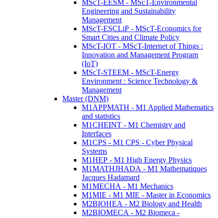
MScT-EESM - MScT-Environmental
Engineering and Sustainability
Management
MScT-ESCLiP - MScT-Economics for
Smart Cities and Climate Policy
MScT-IOT - MScT-Internet of Things :
Innovation and Management Program
(IoT)
MScT-STEEM - MScT-Energy
Environment : Science Technology &
Management
Master (DNM)
M1APPMATH - M1 Applied Mathematics
and statistics
M1CHEINT - M1 Chemistry and
Interfaces
M1CPS - M1 CPS - Cyber Physical
Systems
M1HEP - M1 High Energy Physics
M1MATHJHADA - M1 Mathematiques
Jacques Hadamard
M1MECHA - M1 Mechanics
M1MIE - M1 MIE - Master in Economics
M2BIOHEA - M2 Biology and Health
M2BIOMECA - M2 Biomeca -