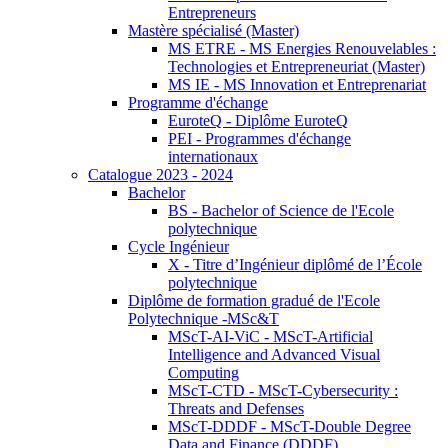
Entrepreneurs
Mastère spécialisé (Master)
MS ETRE - MS Energies Renouvelables :
Technologies et Entrepreneuriat (Master)
MS IE - MS Innovation et Entreprenariat
Programme d'échange
EuroteQ - Diplôme EuroteQ
PEI - Programmes d'échange
internationaux
Catalogue 2023 - 2024
Bachelor
BS - Bachelor of Science de l'Ecole
polytechnique
Cycle Ingénieur
X - Titre d’Ingénieur diplômé de l’École
polytechnique
Diplôme de formation gradué de l'Ecole
Polytechnique -MSc&T
MScT-AI-ViC - MScT-Artificial
Intelligence and Advanced Visual
Computing
MScT-CTD - MScT-Cybersecurity :
Threats and Defenses
MScT-DDDF - MScT-Double Degree
Data and Finance (DDDF)