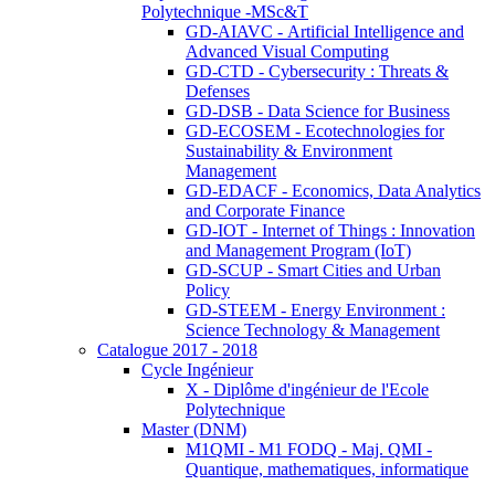
Polytechnique -MSc&T
GD-AIAVC - Artificial Intelligence and
Advanced Visual Computing
GD-CTD - Cybersecurity : Threats &
Defenses
GD-DSB - Data Science for Business
GD-ECOSEM - Ecotechnologies for
Sustainability & Environment
Management
GD-EDACF - Economics, Data Analytics
and Corporate Finance
GD-IOT - Internet of Things : Innovation
and Management Program (IoT)
GD-SCUP - Smart Cities and Urban
Policy
GD-STEEM - Energy Environment :
Science Technology & Management
Catalogue 2017 - 2018
Cycle Ingénieur
X - Diplôme d'ingénieur de l'Ecole
Polytechnique
Master (DNM)
M1QMI - M1 FODQ - Maj. QMI -
Quantique, mathematiques, informatique