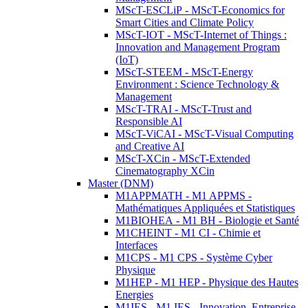
MScT-ESCLiP - MScT-Economics for
Smart Cities and Climate Policy
MScT-IOT - MScT-Internet of Things :
Innovation and Management Program
(IoT)
MScT-STEEM - MScT-Energy
Environment : Science Technology &
Management
MScT-TRAI - MScT-Trust and
Responsible AI
MScT-ViCAI - MScT-Visual Computing
and Creative AI
MScT-XCin - MScT-Extended
Cinematography XCin
Master (DNM)
M1APPMATH - M1 APPMS -
Mathématiques Appliquées et Statistiques
M1BIOHEA - M1 BH - Biologie et Santé
M1CHEINT - M1 CI - Chimie et
Interfaces
M1CPS - M1 CPS - Système Cyber
Physique
M1HEP - M1 HEP - Physique des Hautes
Energies
M1IES - M1 IES - Innovation, Entreprise