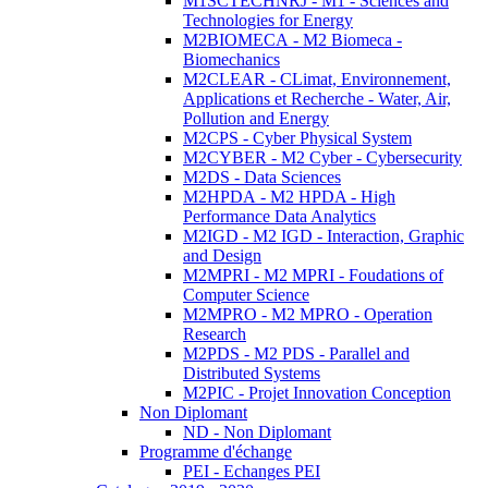
M1SCTECHNRJ - M1 - Sciences and
Technologies for Energy
M2BIOMECA - M2 Biomeca -
Biomechanics
M2CLEAR - CLimat, Environnement,
Applications et Recherche - Water, Air,
Pollution and Energy
M2CPS - Cyber Physical System
M2CYBER - M2 Cyber - Cybersecurity
M2DS - Data Sciences
M2HPDA - M2 HPDA - High
Performance Data Analytics
M2IGD - M2 IGD - Interaction, Graphic
and Design
M2MPRI - M2 MPRI - Foudations of
Computer Science
M2MPRO - M2 MPRO - Operation
Research
M2PDS - M2 PDS - Parallel and
Distributed Systems
M2PIC - Projet Innovation Conception
Non Diplomant
ND - Non Diplomant
Programme d'échange
PEI - Echanges PEI