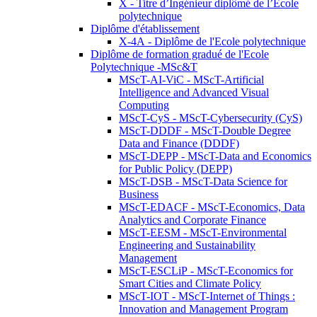
X - Titre d’Ingénieur diplômé de l’École
polytechnique
Diplôme d'établissement
X-4A - Diplôme de l'Ecole polytechnique
Diplôme de formation gradué de l'Ecole
Polytechnique -MSc&T
MScT-AI-ViC - MScT-Artificial
Intelligence and Advanced Visual
Computing
MScT-CyS - MScT-Cybersecurity (CyS)
MScT-DDDF - MScT-Double Degree
Data and Finance (DDDF)
MScT-DEPP - MScT-Data and Economics
for Public Policy (DEPP)
MScT-DSB - MScT-Data Science for
Business
MScT-EDACF - MScT-Economics, Data
Analytics and Corporate Finance
MScT-EESM - MScT-Environmental
Engineering and Sustainability
Management
MScT-ESCLiP - MScT-Economics for
Smart Cities and Climate Policy
MScT-IOT - MScT-Internet of Things :
Innovation and Management Program