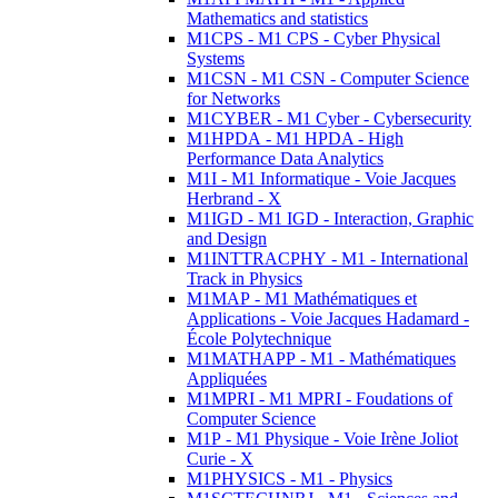
Mathematics and statistics
M1CPS - M1 CPS - Cyber Physical
Systems
M1CSN - M1 CSN - Computer Science
for Networks
M1CYBER - M1 Cyber - Cybersecurity
M1HPDA - M1 HPDA - High
Performance Data Analytics
M1I - M1 Informatique - Voie Jacques
Herbrand - X
M1IGD - M1 IGD - Interaction, Graphic
and Design
M1INTTRACPHY - M1 - International
Track in Physics
M1MAP - M1 Mathématiques et
Applications - Voie Jacques Hadamard -
École Polytechnique
M1MATHAPP - M1 - Mathématiques
Appliquées
M1MPRI - M1 MPRI - Foudations of
Computer Science
M1P - M1 Physique - Voie Irène Joliot
Curie - X
M1PHYSICS - M1 - Physics