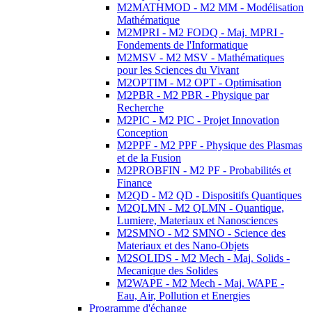
M2MATHMOD - M2 MM - Modélisation
Mathématique
M2MPRI - M2 FODQ - Maj. MPRI -
Fondements de l'Informatique
M2MSV - M2 MSV - Mathématiques
pour les Sciences du Vivant
M2OPTIM - M2 OPT - Optimisation
M2PBR - M2 PBR - Physique par
Recherche
M2PIC - M2 PIC - Projet Innovation
Conception
M2PPF - M2 PPF - Physique des Plasmas
et de la Fusion
M2PROBFIN - M2 PF - Probabilités et
Finance
M2QD - M2 QD - Dispositifs Quantiques
M2QLMN - M2 QLMN - Quantique,
Lumiere, Materiaux et Nanosciences
M2SMNO - M2 SMNO - Science des
Materiaux et des Nano-Objets
M2SOLIDS - M2 Mech - Maj. Solids -
Mecanique des Solides
M2WAPE - M2 Mech - Maj. WAPE -
Eau, Air, Pollution et Energies
Programme d'échange