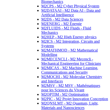
Biomechanics
M2CPS - M2 Cyber Physical System
M2DATAAI - M2 Data AI - Data and
Artificial Intelligence
M2DS - M2 Data Sciences
M2ENERG - M2 Énergie
M2FLUIDS - M2 Fluids - Fluid
Mechanics
M2HEP - M2 High Energy physics
M2ICS - M2 Integration, Circuits and
Systems
M2MATHMOD - M2 Mathematical
Modelling
M2MECENCLI - M2 Mecencli -
Mechanical Engineering for Clinicians
M2MICAS - M2 Machine Learning,
Communications and Security
M2MOCHI - M2 Molecular Chemistry
and Interfaces
M2MSV - M2 MSV - Mathématiques
pour les Sciences du Vivant
M2OPTIM - M2 Optimisation
M2PIC - M2 Projet Innovation Conception
M2QNSLMT - M2 Quantum, Light,
Materials and Nanosciences