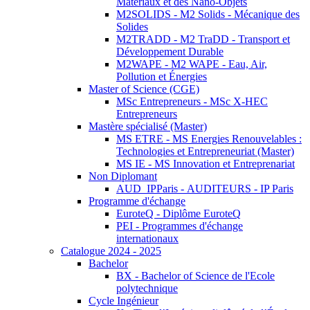
Matériaux et des Nano-Objets
M2SOLIDS - M2 Solids - Mécanique des
Solides
M2TRADD - M2 TraDD - Transport et
Développement Durable
M2WAPE - M2 WAPE - Eau, Air,
Pollution et Énergies
Master of Science (CGE)
MSc Entrepreneurs - MSc X-HEC
Entrepreneurs
Mastère spécialisé (Master)
MS ETRE - MS Energies Renouvelables :
Technologies et Entrepreneuriat (Master)
MS IE - MS Innovation et Entreprenariat
Non Diplomant
AUD_IPParis - AUDITEURS - IP Paris
Programme d'échange
EuroteQ - Diplôme EuroteQ
PEI - Programmes d'échange
internationaux
Catalogue 2024 - 2025
Bachelor
BX - Bachelor of Science de l'Ecole
polytechnique
Cycle Ingénieur