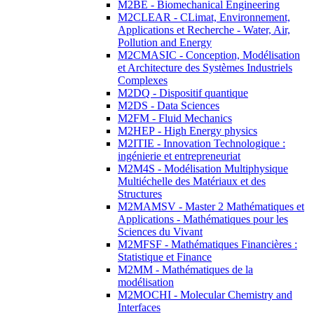
M2BE - Biomechanical Engineering
M2CLEAR - CLimat, Environnement,
Applications et Recherche - Water, Air,
Pollution and Energy
M2CMASIC - Conception, Modélisation
et Architecture des Systèmes Industriels
Complexes
M2DQ - Dispositif quantique
M2DS - Data Sciences
M2FM - Fluid Mechanics
M2HEP - High Energy physics
M2ITIE - Innovation Technologique :
ingénierie et entrepreneuriat
M2M4S - Modélisation Multiphysique
Multiéchelle des Matériaux et des
Structures
M2MAMSV - Master 2 Mathématiques et
Applications - Mathématiques pour les
Sciences du Vivant
M2MFSF - Mathématiques Financières :
Statistique et Finance
M2MM - Mathématiques de la
modélisation
M2MOCHI - Molecular Chemistry and
Interfaces