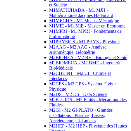
et Société
M1MATHJHADA - M1 MJH -
Mathématiques Jacques Hadamard
M1MECHA - M1 Mech - Mécanique
M1MIE - M1 MiE - Master en Economie
M1MPRI - M1 MPRI - Fondements de
l'Informatique
M1PHYSICS - M1 PHYS - Physique
M2AAG - M2 AAG - Analyse,
Arithmétique, Géométrie
M2BIOHEA - M2 BH - Biologie et Santé
M2BIOMECA - M2 BME - Ingénierie
BioMédicale
M2CHEINT - M2 CI - Chimie et
Interfaces
M2CPS - M2 CPS - Système Cyber
Physique
M2DS - M2 DS - Data Science
M2FLUIDS - M2 Fluids - Mécanique des
Fluides
M2GI - M2 GI-PLATO - Grandes
installations - Plasmas, Lasers,
Accélérateurs, Tokamaks
M2HEP - M2 HEP - Physique des Hautes