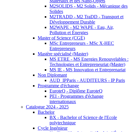
Matériaux et des Nano-Objets
M2SOLIDS - M2 Solids - Mécanique des
Solides
M2TRADD - M2 TraDD - Transport et
Développement Durable
M2WAPE - M2 WAPE - Eau, Air,
Pollution et Énergies
Master of Science (CGE)
MSc Entrepreneurs - MSc X-HEC
Entrepreneurs
Mastère spécialisé (Master)
MS ETRE - MS Energies Renouvelables :
Technologies et Entrepreneuriat (Master)
MS IE - MS Innovation et Entreprenariat
Non Diplomant
AUD_IPParis - AUDITEURS - IP Paris
Programme d'échange
EuroteQ - Diplôme EuroteQ
PEI - Programmes d'échange
internationaux
Catalogue 2024 - 2025
Bachelor
BX - Bachelor of Science de l'Ecole
polytechnique
Cycle Ingénieur