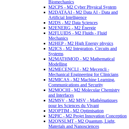
Biomechanics
M2CPS - M2 Cyber Physical System
M2DATAAI - M2 Data AI - Data and
Artificial Intelligence
M2DS - M2 Data Sciences
M2ENERG - M2 Énergie
M2FLUIDS - M2 Fluids - Fluid
Mechanics
M2HEP - M2 High Energy physics
M2ICS - M2 Integration, Circuits and
Systems
M2MATHMOD - M2 Mathematical
Modelling
M2MECENCLI - M2 Mecencli -
Mechanical Engineering for Clinicians
M2MICAS - M2 Machine Learning,
Communications and Security
M2MOCHI - M2 Molecular Chemistry
and Interfaces
M2MSV - M2 MSV - Mathématiques
pour les Sciences du Vivant
M2OPTIM - M2 Optimisation
M2PIC - M2 Projet Innovation Conception
M2QNSLMT - M2 Quantum, Light,
Materials and Nanosciences