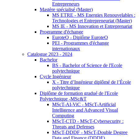
Entrepreneurs
Mastère spécialisé (Master)
MS ETRE - MS Energies Renouvelables :
Technologies et Entrepreneuriat (Master)
MS IE - MS Innovation et Entreprenariat
Programme d'échange
EuroteQ - Diplôme EuroteQ
PEI - Programmes d'échange
internationaux
Catalogue 2023 - 2024
Bachelor
BS - Bachelor of Science de l'Ecole
polytechnique
Cycle Ingénieur
X - Titre d’Ingénieur diplômé de l’École
polytechnique
Diplôme de formation gradué de l'Ecole
Polytechnique -MSc&T
MScT-AI-ViC - MScT-Artificial
Intelligence and Advanced Visual
Computing
MScT-CTD - MScT-Cybersecurity :
Threats and Defenses
MScT-DDDF - MScT-Double Degree
Data and Finance (DDDF)