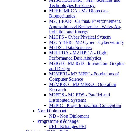
M1SCTECHNRJ - M1 - Sciences and
Technologies for Energy
M2BIOMECA - M2 Biomeca -
Biomechanics
M2CLEAR - CLimat, Environnement,
Applications et Recherche - Water, Air,
Pollution and Energy
M2CPS - Cyber Physical System
M2CYBER - M2 Cyber - Cybersecurity
M2DS - Data Sciences
M2HPDA - M2 HPDA - High
Performance Data Analytics
M2IGD - M2 IGD - Interaction, Graphic
and Design
M2MPRI - M2 MPRI - Foudations of
Computer Science
M2MPRO - M2 MPRO - Operation
Research
M2PDS - M2 PDS - Parallel and
Distributed Systems
M2PIC - Projet Innovation Conception
Non Diplomant
ND - Non Diplomant
Programme d'échange
PEI - Echanges PEI