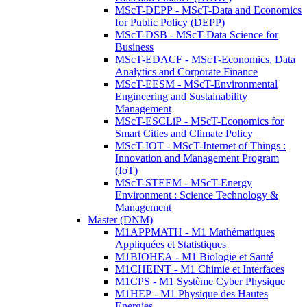
MScT-DEPP - MScT-Data and Economics
for Public Policy (DEPP)
MScT-DSB - MScT-Data Science for
Business
MScT-EDACF - MScT-Economics, Data
Analytics and Corporate Finance
MScT-EESM - MScT-Environmental
Engineering and Sustainability
Management
MScT-ESCLiP - MScT-Economics for
Smart Cities and Climate Policy
MScT-IOT - MScT-Internet of Things :
Innovation and Management Program
(IoT)
MScT-STEEM - MScT-Energy
Environment : Science Technology &
Management
Master (DNM)
M1APPMATH - M1 Mathématiques
Appliquées et Statistiques
M1BIOHEA - M1 Biologie et Santé
M1CHEINT - M1 Chimie et Interfaces
M1CPS - M1 Système Cyber Physique
M1HEP - M1 Physique des Hautes
Energies