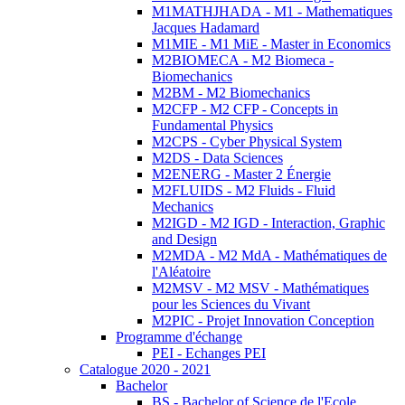
M1MATHJHADA - M1 - Mathematiques
Jacques Hadamard
M1MIE - M1 MiE - Master in Economics
M2BIOMECA - M2 Biomeca -
Biomechanics
M2BM - M2 Biomechanics
M2CFP - M2 CFP - Concepts in
Fundamental Physics
M2CPS - Cyber Physical System
M2DS - Data Sciences
M2ENERG - Master 2 Énergie
M2FLUIDS - M2 Fluids - Fluid
Mechanics
M2IGD - M2 IGD - Interaction, Graphic
and Design
M2MDA - M2 MdA - Mathématiques de
l'Aléatoire
M2MSV - M2 MSV - Mathématiques
pour les Sciences du Vivant
M2PIC - Projet Innovation Conception
Programme d'échange
PEI - Echanges PEI
Catalogue 2020 - 2021
Bachelor
BS - Bachelor of Science de l'Ecole