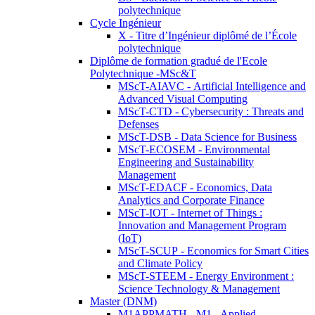
polytechnique
Cycle Ingénieur
X - Titre d’Ingénieur diplômé de l’École
polytechnique
Diplôme de formation gradué de l'Ecole
Polytechnique -MSc&T
MScT-AIAVC - Artificial Intelligence and
Advanced Visual Computing
MScT-CTD - Cybersecurity : Threats and
Defenses
MScT-DSB - Data Science for Business
MScT-ECOSEM - Environmental
Engineering and Sustainability
Management
MScT-EDACF - Economics, Data
Analytics and Corporate Finance
MScT-IOT - Internet of Things :
Innovation and Management Program
(IoT)
MScT-SCUP - Economics for Smart Cities
and Climate Policy
MScT-STEEM - Energy Environment :
Science Technology & Management
Master (DNM)
M1APPMATH - M1 - Applied