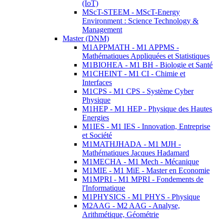
(IoT)
MScT-STEEM - MScT-Energy
Environment : Science Technology &
Management
Master (DNM)
M1APPMATH - M1 APPMS -
Mathématiques Appliquées et Statistiques
M1BIOHEA - M1 BH - Biologie et Santé
M1CHEINT - M1 CI - Chimie et
Interfaces
M1CPS - M1 CPS - Système Cyber
Physique
M1HEP - M1 HEP - Physique des Hautes
Energies
M1IES - M1 IES - Innovation, Entreprise
et Société
M1MATHJHADA - M1 MJH -
Mathématiques Jacques Hadamard
M1MECHA - M1 Mech - Mécanique
M1MIE - M1 MiE - Master en Economie
M1MPRI - M1 MPRI - Fondements de
l'Informatique
M1PHYSICS - M1 PHYS - Physique
M2AAG - M2 AAG - Analyse,
Arithmétique, Géométrie