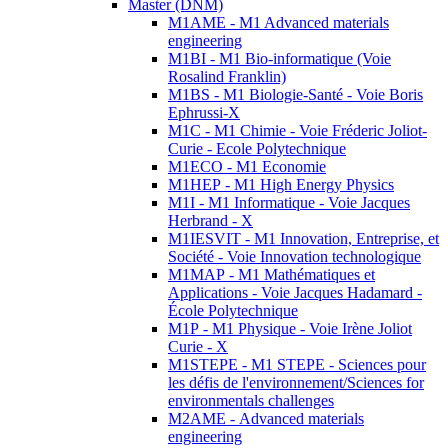
Master (DNM)
M1AME - M1 Advanced materials
engineering
M1BI - M1 Bio-informatique (Voie
Rosalind Franklin)
M1BS - M1 Biologie-Santé - Voie Boris
Ephrussi-X
M1C - M1 Chimie - Voie Fréderic Joliot-
Curie - Ecole Polytechnique
M1ECO - M1 Economie
M1HEP - M1 High Energy Physics
M1I - M1 Informatique - Voie Jacques
Herbrand - X
M1IESVIT - M1 Innovation, Entreprise, et
Société - Voie Innovation technologique
M1MAP - M1 Mathématiques et
Applications - Voie Jacques Hadamard -
École Polytechnique
M1P - M1 Physique - Voie Irène Joliot
Curie - X
M1STEPE - M1 STEPE - Sciences pour
les défis de l'environnement/Sciences for
environmentals challenges
M2AME - Advanced materials
engineering