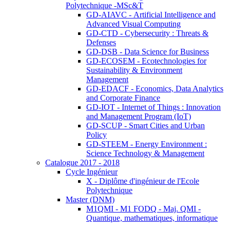
Polytechnique -MSc&T
GD-AIAVC - Artificial Intelligence and
Advanced Visual Computing
GD-CTD - Cybersecurity : Threats &
Defenses
GD-DSB - Data Science for Business
GD-ECOSEM - Ecotechnologies for
Sustainability & Environment
Management
GD-EDACF - Economics, Data Analytics
and Corporate Finance
GD-IOT - Internet of Things : Innovation
and Management Program (IoT)
GD-SCUP - Smart Cities and Urban
Policy
GD-STEEM - Energy Environment :
Science Technology & Management
Catalogue 2017 - 2018
Cycle Ingénieur
X - Diplôme d'ingénieur de l'Ecole
Polytechnique
Master (DNM)
M1QMI - M1 FODQ - Maj. QMI -
Quantique, mathematiques, informatique