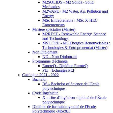
M2SOLIDS - M2 Solids - Solid
Mechanics
M2WAPE - M2 Water, Air, Pollution and
Energy
MSc Entrepreneurs - MSc X-HEC
Entrepreneurs
Mastère spécialisé (Master)
M2REST - Renewable Energy, Science
and Technology
MS ETRE - MS Energies Renouvelables :
Technologies & Entrepreneuriat (Master)
Non Diplomant
ND - Non Diplomant
Programme d'échange
EuroteQ - Diplôme EuroteQ
PEI - Echanges PEI
Catalogue 2021 - 2022
Bachelor
BS - Bachelor of Science de l'Ecole
polytechnique
Cycle Ingénieur
X - Titre d’Ingénieur diplômé de l’École
polytechnique
Diplôme de formation gradué de l'Ecole
Polytechnique -MSc&T