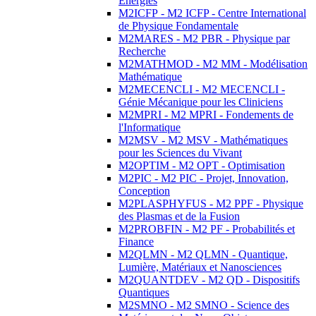
Energies
M2ICFP - M2 ICFP - Centre International
de Physique Fondamentale
M2MARES - M2 PBR - Physique par
Recherche
M2MATHMOD - M2 MM - Modélisation
Mathématique
M2MECENCLI - M2 MECENCLI -
Génie Mécanique pour les Cliniciens
M2MPRI - M2 MPRI - Fondements de
l'Informatique
M2MSV - M2 MSV - Mathématiques
pour les Sciences du Vivant
M2OPTIM - M2 OPT - Optimisation
M2PIC - M2 PIC - Projet, Innovation,
Conception
M2PLASPHYFUS - M2 PPF - Physique
des Plasmas et de la Fusion
M2PROBFIN - M2 PF - Probabilités et
Finance
M2QLMN - M2 QLMN - Quantique,
Lumière, Matériaux et Nanosciences
M2QUANTDEV - M2 QD - Dispositifs
Quantiques
M2SMNO - M2 SMNO - Science des