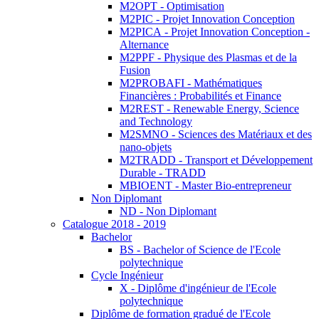
M2OPT - Optimisation
M2PIC - Projet Innovation Conception
M2PICA - Projet Innovation Conception -
Alternance
M2PPF - Physique des Plasmas et de la
Fusion
M2PROBAFI - Mathématiques
Financières : Probabilités et Finance
M2REST - Renewable Energy, Science
and Technology
M2SMNO - Sciences des Matériaux et des
nano-objets
M2TRADD - Transport et Développement
Durable - TRADD
MBIOENT - Master Bio-entrepreneur
Non Diplomant
ND - Non Diplomant
Catalogue 2018 - 2019
Bachelor
BS - Bachelor of Science de l'Ecole
polytechnique
Cycle Ingénieur
X - Diplôme d'ingénieur de l'Ecole
polytechnique
Diplôme de formation gradué de l'Ecole