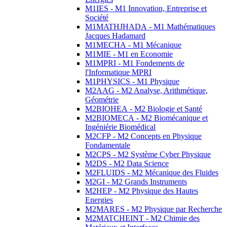
M1IES - M1 Innovation, Entreprise et
Société
M1MATHJHADA - M1 Mathématiques
Jacques Hadamard
M1MECHA - M1 Mécanique
M1MIE - M1 en Economie
M1MPRI - M1 Fondements de
l'Informatique MPRI
M1PHYSICS - M1 Physique
M2AAG - M2 Analyse, Arithmétique,
Géométrie
M2BIOHEA - M2 Biologie et Santé
M2BIOMECA - M2 Biomécanique et
Ingéniérie Biomédical
M2CFP - M2 Concepts en Physique
Fondamentale
M2CPS - M2 Système Cyber Physique
M2DS - M2 Data Science
M2FLUIDS - M2 Mécanique des Fluides
M2GI - M2 Grands Instruments
M2HEP - M2 Physique des Hautes
Energies
M2MARES - M2 Physique par Recherche
M2MATCHEINT - M2 Chimie des