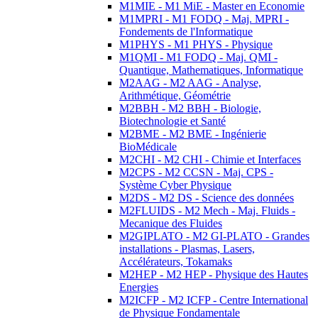
M1MIE - M1 MiE - Master en Economie
M1MPRI - M1 FODQ - Maj. MPRI -
Fondements de l'Informatique
M1PHYS - M1 PHYS - Physique
M1QMI - M1 FODQ - Maj. QMI -
Quantique, Mathematiques, Informatique
M2AAG - M2 AAG - Analyse,
Arithmétique, Géométrie
M2BBH - M2 BBH - Biologie,
Biotechnologie et Santé
M2BME - M2 BME - Ingénierie
BioMédicale
M2CHI - M2 CHI - Chimie et Interfaces
M2CPS - M2 CCSN - Maj. CPS -
Système Cyber Physique
M2DS - M2 DS - Science des données
M2FLUIDS - M2 Mech - Maj. Fluids -
Mecanique des Fluides
M2GIPLATO - M2 GI-PLATO - Grandes
installations - Plasmas, Lasers,
Accélérateurs, Tokamaks
M2HEP - M2 HEP - Physique des Hautes
Energies
M2ICFP - M2 ICFP - Centre International
de Physique Fondamentale