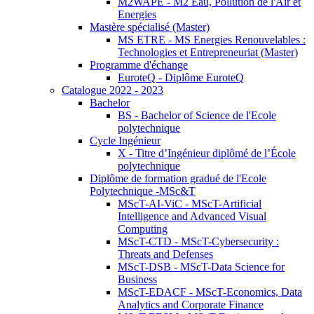
M2WAPE - M2 Eau, Pollution de l'Air et
Energies
Mastère spécialisé (Master)
MS ETRE - MS Energies Renouvelables :
Technologies et Entrepreneuriat (Master)
Programme d'échange
EuroteQ - Diplôme EuroteQ
Catalogue 2022 - 2023
Bachelor
BS - Bachelor of Science de l'Ecole
polytechnique
Cycle Ingénieur
X - Titre d’Ingénieur diplômé de l’École
polytechnique
Diplôme de formation gradué de l'Ecole
Polytechnique -MSc&T
MScT-AI-ViC - MScT-Artificial
Intelligence and Advanced Visual
Computing
MScT-CTD - MScT-Cybersecurity :
Threats and Defenses
MScT-DSB - MScT-Data Science for
Business
MScT-EDACF - MScT-Economics, Data
Analytics and Corporate Finance