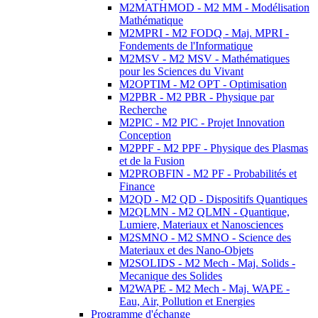
M2MATHMOD - M2 MM - Modélisation
Mathématique
M2MPRI - M2 FODQ - Maj. MPRI -
Fondements de l'Informatique
M2MSV - M2 MSV - Mathématiques
pour les Sciences du Vivant
M2OPTIM - M2 OPT - Optimisation
M2PBR - M2 PBR - Physique par
Recherche
M2PIC - M2 PIC - Projet Innovation
Conception
M2PPF - M2 PPF - Physique des Plasmas
et de la Fusion
M2PROBFIN - M2 PF - Probabilités et
Finance
M2QD - M2 QD - Dispositifs Quantiques
M2QLMN - M2 QLMN - Quantique,
Lumiere, Materiaux et Nanosciences
M2SMNO - M2 SMNO - Science des
Materiaux et des Nano-Objets
M2SOLIDS - M2 Mech - Maj. Solids -
Mecanique des Solides
M2WAPE - M2 Mech - Maj. WAPE -
Eau, Air, Pollution et Energies
Programme d'échange