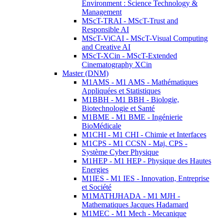
Environment : Science Technology &
Management
MScT-TRAI - MScT-Trust and
Responsible AI
MScT-ViCAI - MScT-Visual Computing
and Creative AI
MScT-XCin - MScT-Extended
Cinematography XCin
Master (DNM)
M1AMS - M1 AMS - Mathématiques
Appliquées et Statistiques
M1BBH - M1 BBH - Biologie,
Biotechnologie et Santé
M1BME - M1 BME - Ingénierie
BioMédicale
M1CHI - M1 CHI - Chimie et Interfaces
M1CPS - M1 CCSN - Maj. CPS -
Système Cyber Physique
M1HEP - M1 HEP - Physique des Hautes
Energies
M1IES - M1 IES - Innovation, Entreprise
et Société
M1MATHJHADA - M1 MJH -
Mathematiques Jacques Hadamard
M1MEC - M1 Mech - Mecanique