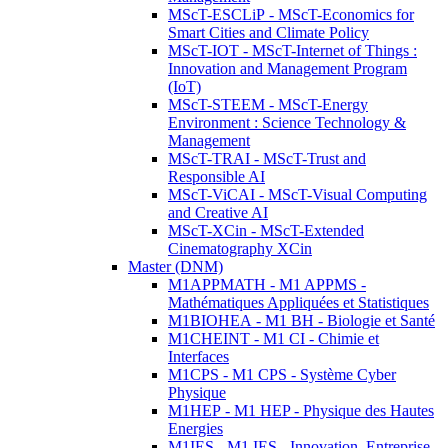
MScT-ESCLiP - MScT-Economics for
Smart Cities and Climate Policy
MScT-IOT - MScT-Internet of Things :
Innovation and Management Program
(IoT)
MScT-STEEM - MScT-Energy
Environment : Science Technology &
Management
MScT-TRAI - MScT-Trust and
Responsible AI
MScT-ViCAI - MScT-Visual Computing
and Creative AI
MScT-XCin - MScT-Extended
Cinematography XCin
Master (DNM)
M1APPMATH - M1 APPMS -
Mathématiques Appliquées et Statistiques
M1BIOHEA - M1 BH - Biologie et Santé
M1CHEINT - M1 CI - Chimie et
Interfaces
M1CPS - M1 CPS - Système Cyber
Physique
M1HEP - M1 HEP - Physique des Hautes
Energies
M1IES - M1 IES - Innovation, Entreprise