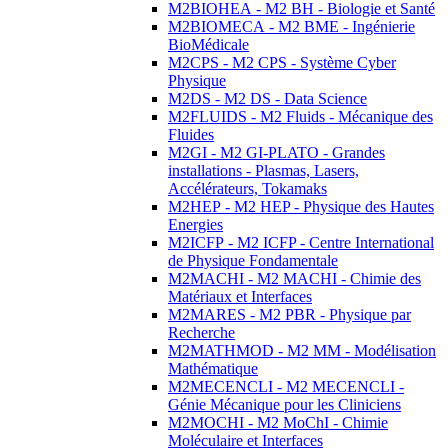
M2BIOHEA - M2 BH - Biologie et Santé
M2BIOMECA - M2 BME - Ingénierie
BioMédicale
M2CPS - M2 CPS - Système Cyber
Physique
M2DS - M2 DS - Data Science
M2FLUIDS - M2 Fluids - Mécanique des
Fluides
M2GI - M2 GI-PLATO - Grandes
installations - Plasmas, Lasers,
Accélérateurs, Tokamaks
M2HEP - M2 HEP - Physique des Hautes
Energies
M2ICFP - M2 ICFP - Centre International
de Physique Fondamentale
M2MACHI - M2 MACHI - Chimie des
Matériaux et Interfaces
M2MARES - M2 PBR - Physique par
Recherche
M2MATHMOD - M2 MM - Modélisation
Mathématique
M2MECENCLI - M2 MECENCLI -
Génie Mécanique pour les Cliniciens
M2MOCHI - M2 MoChI - Chimie
Moléculaire et Interfaces