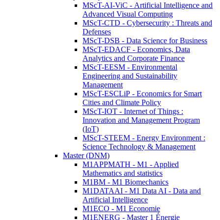
MScT-AI-ViC - Artificial Intelligence and
Advanced Visual Computing
MScT-CTD - Cybersecurity : Threats and
Defenses
MScT-DSB - Data Science for Business
MScT-EDACF - Economics, Data
Analytics and Corporate Finance
MScT-EESM - Environmental
Engineering and Sustainability
Management
MScT-ESCLiP - Economics for Smart
Cities and Climate Policy
MScT-IOT - Internet of Things :
Innovation and Management Program
(IoT)
MScT-STEEM - Energy Environment :
Science Technology & Management
Master (DNM)
M1APPMATH - M1 - Applied
Mathematics and statistics
M1BM - M1 Biomechanics
M1DATAAI - M1 Data AI - Data and
Artificial Intelligence
M1ECO - M1 Economie
M1ENERG - Master 1 Énergie