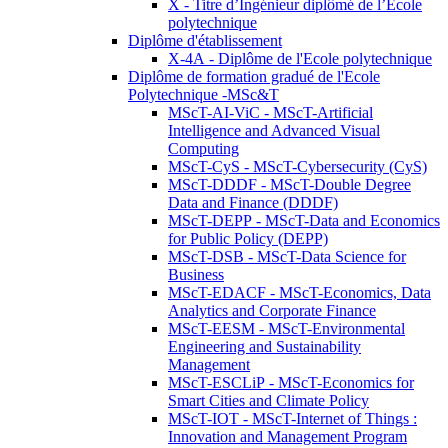
X - Titre d’Ingénieur diplômé de l’École
polytechnique
Diplôme d'établissement
X-4A - Diplôme de l'Ecole polytechnique
Diplôme de formation gradué de l'Ecole
Polytechnique -MSc&T
MScT-AI-ViC - MScT-Artificial
Intelligence and Advanced Visual
Computing
MScT-CyS - MScT-Cybersecurity (CyS)
MScT-DDDF - MScT-Double Degree
Data and Finance (DDDF)
MScT-DEPP - MScT-Data and Economics
for Public Policy (DEPP)
MScT-DSB - MScT-Data Science for
Business
MScT-EDACF - MScT-Economics, Data
Analytics and Corporate Finance
MScT-EESM - MScT-Environmental
Engineering and Sustainability
Management
MScT-ESCLiP - MScT-Economics for
Smart Cities and Climate Policy
MScT-IOT - MScT-Internet of Things :
Innovation and Management Program