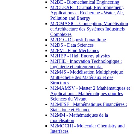
M2BE - Biomechanical Engineering
M2CLEAR - CLimat, Environnement,
Applications et Recherche - Water, Air,
Pollution and Energy
M2CMASIC - Conception, Modélisation
et Architecture des Systèmes Industriels
Complexes
M2DQ - Dispositif quantique
M2DS - Data Sciences
M2FM - Fluid Mechanics
M2HEP - High Energy physics
M2ITIE - Innovation Technologique :
ingénierie et entrepreneuriat
M2M4S - Modélisation Multiphysique
Multiéchelle des Matériaux et des
Structures
M2MAMSV - Master 2 Mathématiques et
Applications - Mathématiques pour les
Sciences du Vivant
M2MFSF - Mathématiques Financières :
Statistique et Finance
M2MM - Mathématiques de la
modélisation
M2MOCHI - Molecular Chemistry and
Interfaces