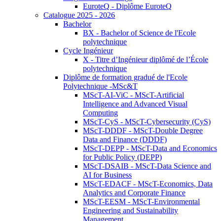
EuroteQ - Diplôme EuroteQ
Catalogue 2025 - 2026
Bachelor
BX - Bachelor of Science de l'Ecole
polytechnique
Cycle Ingénieur
X - Titre d’Ingénieur diplômé de l’École
polytechnique
Diplôme de formation gradué de l'Ecole
Polytechnique -MSc&T
MScT-AI-ViC - MScT-Artificial
Intelligence and Advanced Visual
Computing
MScT-CyS - MScT-Cybersecurity (CyS)
MScT-DDDF - MScT-Double Degree
Data and Finance (DDDF)
MScT-DEPP - MScT-Data and Economics
for Public Policy (DEPP)
MScT-DSAIB - MScT-Data Science and
AI for Business
MScT-EDACF - MScT-Economics, Data
Analytics and Corporate Finance
MScT-EESM - MScT-Environmental
Engineering and Sustainability
Management