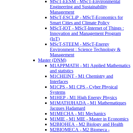
MScT-EESM - MScT-Environmental
Engineering and Sustainability
Management
MScT-ESCLiP - MScT-Economics for
Smart Cities and Climate Policy
MScT-IOT - MScT-Internet of Things :
Innovation and Management Program
(IoT)
MScT-STEEM - MScT-Energy
Environment : Science Technology &
Management
Master (DNM)
M1APPMATH - M1 Applied Mathematics
and statistics
M1CHEINT - M1 Chemistry and
Interfaces
M1CPS - M1 CPS - Cyber Physical
Systems
M1HEP - M1 High Energy Physics
M1MATHJHADA - M1 Mathematiques
Jacques Hadamard
M1MECHA - M1 Mechanics
M1MIE - M1 MIE - Master in Economics
M2BIOHEA - M2 Biology and Health
M2BIOMECA - M2 Biomeca -