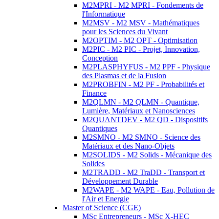
M2MPRI - M2 MPRI - Fondements de
l'Informatique
M2MSV - M2 MSV - Mathématiques
pour les Sciences du Vivant
M2OPTIM - M2 OPT - Optimisation
M2PIC - M2 PIC - Projet, Innovation,
Conception
M2PLASPHYFUS - M2 PPF - Physique
des Plasmas et de la Fusion
M2PROBFIN - M2 PF - Probabilités et
Finance
M2QLMN - M2 QLMN - Quantique,
Lumière, Matériaux et Nanosciences
M2QUANTDEV - M2 QD - Dispositifs
Quantiques
M2SMNO - M2 SMNO - Science des
Matériaux et des Nano-Objets
M2SOLIDS - M2 Solids - Mécanique des
Solides
M2TRADD - M2 TraDD - Transport et
Développement Durable
M2WAPE - M2 WAPE - Eau, Pollution de
l'Air et Energie
Master of Science (CGE)
MSc Entrepreneurs - MSc X-HEC