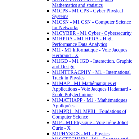
Mathematics and statistics
M1CPS - M1 CPS - Cyber Physical
Systems
M1CSN - M1 CSN - Computer Science
for Networks
M1CYBER - M1 Cyber - Cybersecurity
M1HPDA - M1 HPDA - High
Performance Data Analytics
M1I - M1 Informatique - Voie Jacques
Herbrand - X
M1IGD - M1 IGD - Interaction, Graphic
and Design
M1INTTRACPHY - M1 - International
Track in Physics
M1MAP - M1 Mathématiques et
Applications - Voie Jacques Hadamard -
École Polytechnique
M1MATHAPP - M1 - Mathématiques
Appliquées
M1MPRI - M1 MPRI - Foudations of
Computer Science
M1P - M1 Physique - Voie Irène Joliot
Curie - X
M1PHYSICS - M1 - Physics