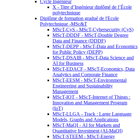
Cycle Ingénieur
X - Titre d’Ingénieur diplômé de l’École
polytechnique
Diplôme de formation gradué de l'Ecole
Polytechnique -MSc&T
MScT-CyS - MScT-Cybersecurity (CyS)
MScT-DDDF - MScT-Double Degree
Data and Finance (DDDF)
MScT-DEPP - MScT-Data and Economics
for Public Policy (DEPP)
MScT-DSAIB - MScT-Data Science and
AI for Business
MScT-EDACF - MScT-Economics, Data
Analytics and Corporate Finance
MScT-EESM - MScT-Environmental
Engineering and Sustainability
Management
MScT-IOT - MScT-Internet of Things :
Innovation and Management Program
(IoT)
MScT-LLGA - Track : Large Language
Models, Graphs and Applications
MScT-MaQI - AI for Markets and
Quantitative Investment (AI-MaQI)
MScT-STEEM - MScT-Energy