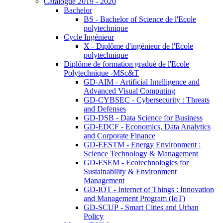
Catalogue 2019 - 2020
Bachelor
BS - Bachelor of Science de l'Ecole
polytechnique
Cycle Ingénieur
X - Diplôme d'ingénieur de l'Ecole
polytechnique
Diplôme de formation gradué de l'Ecole
Polytechnique -MSc&T
GD-AIM - Artificial Intelligence and
Advanced Visual Computing
GD-CYBSEC - Cybersecurity : Threats
and Defenses
GD-DSB - Data Science for Business
GD-EDCF - Economics, Data Analytics
and Corporate Finance
GD-EESTM - Energy Environment :
Science Technology & Management
GD-ESEM - Ecotechnologies for
Sustainability & Environment
Management
GD-IOT - Internet of Things : Innovation
and Management Program (IoT)
GD-SCUP - Smart Cities and Urban
Policy