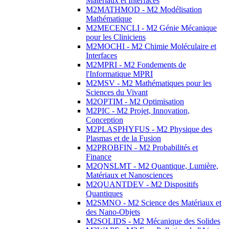
Matériaux et Interfaces
M2MATHMOD - M2 Modélisation
Mathématique
M2MECENCLI - M2 Génie Mécanique
pour les Cliniciens
M2MOCHI - M2 Chimie Moléculaire et
Interfaces
M2MPRI - M2 Fondements de
l'Informatique MPRI
M2MSV - M2 Mathématiques pour les
Sciences du Vivant
M2OPTIM - M2 Optimisation
M2PIC - M2 Projet, Innovation,
Conception
M2PLASPHYFUS - M2 Physique des
Plasmas et de la Fusion
M2PROBFIN - M2 Probabilités et
Finance
M2QNSLMT - M2 Quantique, Lumière,
Matériaux et Nanosciences
M2QUANTDEV - M2 Dispositifs
Quantiques
M2SMNO - M2 Science des Matériaux et
des Nano-Objets
M2SOLIDS - M2 Mécanique des Solides