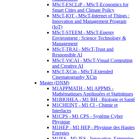
MScT-ESCLiP - MScT-Economics for
Smart Cities and Climate Policy
MScT-IOT - MScT-Internet of Things :
Innovation and Management Program
(IoT)
MScT-STEEM - MScT-Energy
Environment : Science Technology &
Management
MScT-TRAI - MScT-Trust and
Responsible AI
MScT-ViCAI - MScT-Visual Computing
and Creative AI
MScT-XCin - MScT-Extended
Cinematography XCin
Master (DNM)
M1APPMATH - M1 APPMS -
Mathématiques Appliquées et Statistiques
M1BIOHEA - M1 BH - Biologie et Santé
M1CHEINT - M1 CI - Chimie et
Interfaces
M1CPS - M1 CPS - Système Cyber
Physique
M1HEP - M1 HEP - Physique des Hautes
Energies
M1IES - M1 IES - Innovation, Entreprise