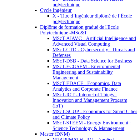
polytechnique
Cycle Ingénieur
X - Titre d’Ingénieur diplômé de l’École
polytechnique
Diplôme de formation gradué de l'Ecole
Polytechnique -MSc&T
MScT-AIAVC - Artificial Intelligence and
Advanced Visual Computing
MScT-CTD - Cybersecurity : Threats and
Defenses
MScT-DSB - Data Science for Business
MScT-ECOSEM - Environmental
Engineering and Sustainability
Management
MScT-EDACF - Economics, Data
Analytics and Corporate Finance
MScT-IOT - Internet of Things :
Innovation and Management Program
(IoT)
MScT-SCUP - Economics for Smart Cities
and Climate Policy
MScT-STEEM - Energy Environment :
Science Technology & Management
Master (DNM)
M1APPMATH - M1 - Applied