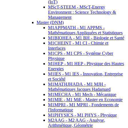
(IoT)
MScT-STEEM - MScT-Energy
Environment : Science Technology &
Management
Master (DNM)
M1APPMATH - M1 APPMS -
Mathématiques Appliquées et Statistiques
M1BIOHEA - M1 BH - Biologie et Santé
M1CHEINT - M1 CI - Chimie et
Interfaces
M1CPS - M1 CPS - Système Cyber
Physique
M1HEP - M1 HEP - Physique des Hautes
Energies
M1IES - M1 IES - Innovation, Entreprise
et Société
M1MATHJHADA - M1 MJH -
Mathématiques Jacques Hadamard
M1MECHA - M1 Mech - Mécanique
M1MIE - M1 MiE - Master en Economie
M1MPRI - M1 MPRI - Fondements de
l'Informatique
M1PHYSICS - M1 PHYS - Physique
M2AAG - M2 AAG - Analyse,
Arithmétique, Géométrie