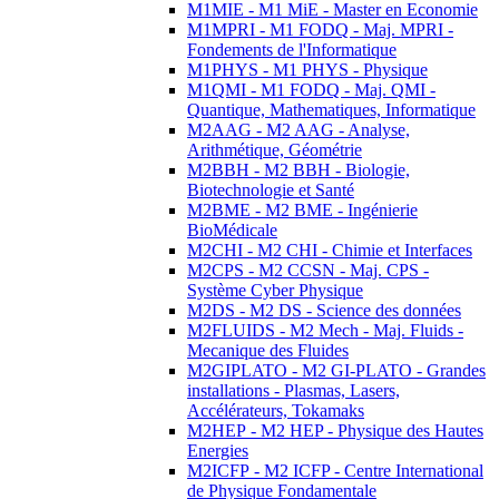
M1MIE - M1 MiE - Master en Economie
M1MPRI - M1 FODQ - Maj. MPRI -
Fondements de l'Informatique
M1PHYS - M1 PHYS - Physique
M1QMI - M1 FODQ - Maj. QMI -
Quantique, Mathematiques, Informatique
M2AAG - M2 AAG - Analyse,
Arithmétique, Géométrie
M2BBH - M2 BBH - Biologie,
Biotechnologie et Santé
M2BME - M2 BME - Ingénierie
BioMédicale
M2CHI - M2 CHI - Chimie et Interfaces
M2CPS - M2 CCSN - Maj. CPS -
Système Cyber Physique
M2DS - M2 DS - Science des données
M2FLUIDS - M2 Mech - Maj. Fluids -
Mecanique des Fluides
M2GIPLATO - M2 GI-PLATO - Grandes
installations - Plasmas, Lasers,
Accélérateurs, Tokamaks
M2HEP - M2 HEP - Physique des Hautes
Energies
M2ICFP - M2 ICFP - Centre International
de Physique Fondamentale