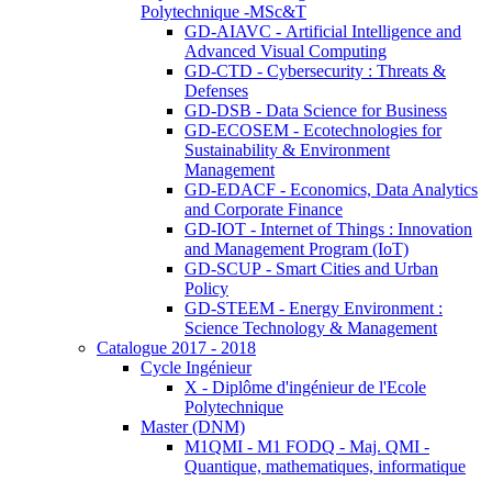
Polytechnique -MSc&T
GD-AIAVC - Artificial Intelligence and
Advanced Visual Computing
GD-CTD - Cybersecurity : Threats &
Defenses
GD-DSB - Data Science for Business
GD-ECOSEM - Ecotechnologies for
Sustainability & Environment
Management
GD-EDACF - Economics, Data Analytics
and Corporate Finance
GD-IOT - Internet of Things : Innovation
and Management Program (IoT)
GD-SCUP - Smart Cities and Urban
Policy
GD-STEEM - Energy Environment :
Science Technology & Management
Catalogue 2017 - 2018
Cycle Ingénieur
X - Diplôme d'ingénieur de l'Ecole
Polytechnique
Master (DNM)
M1QMI - M1 FODQ - Maj. QMI -
Quantique, mathematiques, informatique