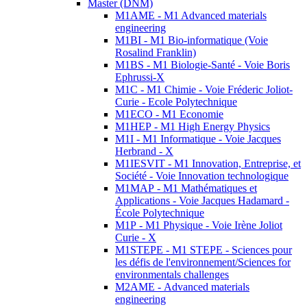
Master (DNM)
M1AME - M1 Advanced materials
engineering
M1BI - M1 Bio-informatique (Voie
Rosalind Franklin)
M1BS - M1 Biologie-Santé - Voie Boris
Ephrussi-X
M1C - M1 Chimie - Voie Fréderic Joliot-
Curie - Ecole Polytechnique
M1ECO - M1 Economie
M1HEP - M1 High Energy Physics
M1I - M1 Informatique - Voie Jacques
Herbrand - X
M1IESVIT - M1 Innovation, Entreprise, et
Société - Voie Innovation technologique
M1MAP - M1 Mathématiques et
Applications - Voie Jacques Hadamard -
École Polytechnique
M1P - M1 Physique - Voie Irène Joliot
Curie - X
M1STEPE - M1 STEPE - Sciences pour
les défis de l'environnement/Sciences for
environmentals challenges
M2AME - Advanced materials
engineering