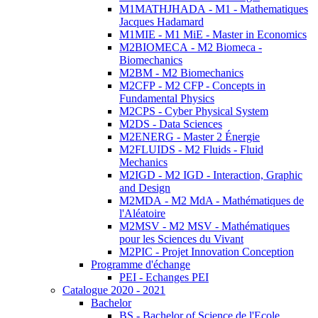
M1MATHJHADA - M1 - Mathematiques
Jacques Hadamard
M1MIE - M1 MiE - Master in Economics
M2BIOMECA - M2 Biomeca -
Biomechanics
M2BM - M2 Biomechanics
M2CFP - M2 CFP - Concepts in
Fundamental Physics
M2CPS - Cyber Physical System
M2DS - Data Sciences
M2ENERG - Master 2 Énergie
M2FLUIDS - M2 Fluids - Fluid
Mechanics
M2IGD - M2 IGD - Interaction, Graphic
and Design
M2MDA - M2 MdA - Mathématiques de
l'Aléatoire
M2MSV - M2 MSV - Mathématiques
pour les Sciences du Vivant
M2PIC - Projet Innovation Conception
Programme d'échange
PEI - Echanges PEI
Catalogue 2020 - 2021
Bachelor
BS - Bachelor of Science de l'Ecole