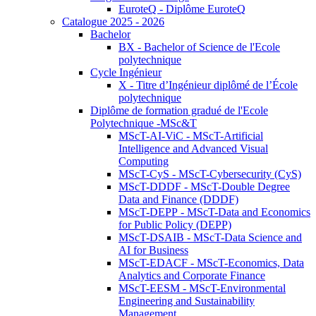
EuroteQ - Diplôme EuroteQ
Catalogue 2025 - 2026
Bachelor
BX - Bachelor of Science de l'Ecole
polytechnique
Cycle Ingénieur
X - Titre d’Ingénieur diplômé de l’École
polytechnique
Diplôme de formation gradué de l'Ecole
Polytechnique -MSc&T
MScT-AI-ViC - MScT-Artificial
Intelligence and Advanced Visual
Computing
MScT-CyS - MScT-Cybersecurity (CyS)
MScT-DDDF - MScT-Double Degree
Data and Finance (DDDF)
MScT-DEPP - MScT-Data and Economics
for Public Policy (DEPP)
MScT-DSAIB - MScT-Data Science and
AI for Business
MScT-EDACF - MScT-Economics, Data
Analytics and Corporate Finance
MScT-EESM - MScT-Environmental
Engineering and Sustainability
Management