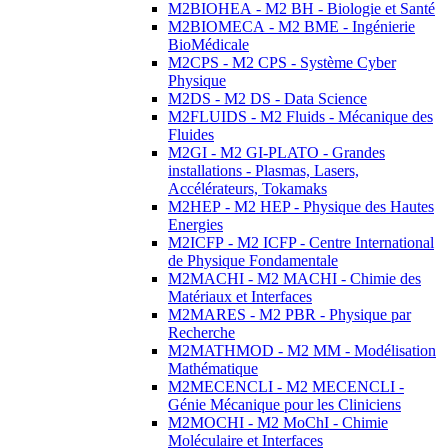
M2BIOHEA - M2 BH - Biologie et Santé
M2BIOMECA - M2 BME - Ingénierie
BioMédicale
M2CPS - M2 CPS - Système Cyber
Physique
M2DS - M2 DS - Data Science
M2FLUIDS - M2 Fluids - Mécanique des
Fluides
M2GI - M2 GI-PLATO - Grandes
installations - Plasmas, Lasers,
Accélérateurs, Tokamaks
M2HEP - M2 HEP - Physique des Hautes
Energies
M2ICFP - M2 ICFP - Centre International
de Physique Fondamentale
M2MACHI - M2 MACHI - Chimie des
Matériaux et Interfaces
M2MARES - M2 PBR - Physique par
Recherche
M2MATHMOD - M2 MM - Modélisation
Mathématique
M2MECENCLI - M2 MECENCLI -
Génie Mécanique pour les Cliniciens
M2MOCHI - M2 MoChI - Chimie
Moléculaire et Interfaces