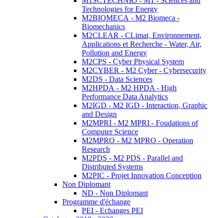
M1SCTECHNRJ - M1 - Sciences and
Technologies for Energy
M2BIOMECA - M2 Biomeca -
Biomechanics
M2CLEAR - CLimat, Environnement,
Applications et Recherche - Water, Air,
Pollution and Energy
M2CPS - Cyber Physical System
M2CYBER - M2 Cyber - Cybersecurity
M2DS - Data Sciences
M2HPDA - M2 HPDA - High
Performance Data Analytics
M2IGD - M2 IGD - Interaction, Graphic
and Design
M2MPRI - M2 MPRI - Foudations of
Computer Science
M2MPRO - M2 MPRO - Operation
Research
M2PDS - M2 PDS - Parallel and
Distributed Systems
M2PIC - Projet Innovation Conception
Non Diplomant
ND - Non Diplomant
Programme d'échange
PEI - Echanges PEI