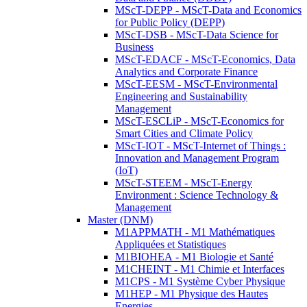
MScT-DEPP - MScT-Data and Economics
for Public Policy (DEPP)
MScT-DSB - MScT-Data Science for
Business
MScT-EDACF - MScT-Economics, Data
Analytics and Corporate Finance
MScT-EESM - MScT-Environmental
Engineering and Sustainability
Management
MScT-ESCLiP - MScT-Economics for
Smart Cities and Climate Policy
MScT-IOT - MScT-Internet of Things :
Innovation and Management Program
(IoT)
MScT-STEEM - MScT-Energy
Environment : Science Technology &
Management
Master (DNM)
M1APPMATH - M1 Mathématiques
Appliquées et Statistiques
M1BIOHEA - M1 Biologie et Santé
M1CHEINT - M1 Chimie et Interfaces
M1CPS - M1 Système Cyber Physique
M1HEP - M1 Physique des Hautes
Energies