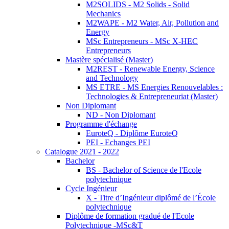
M2SOLIDS - M2 Solids - Solid
Mechanics
M2WAPE - M2 Water, Air, Pollution and
Energy
MSc Entrepreneurs - MSc X-HEC
Entrepreneurs
Mastère spécialisé (Master)
M2REST - Renewable Energy, Science
and Technology
MS ETRE - MS Energies Renouvelables :
Technologies & Entrepreneuriat (Master)
Non Diplomant
ND - Non Diplomant
Programme d'échange
EuroteQ - Diplôme EuroteQ
PEI - Echanges PEI
Catalogue 2021 - 2022
Bachelor
BS - Bachelor of Science de l'Ecole
polytechnique
Cycle Ingénieur
X - Titre d’Ingénieur diplômé de l’École
polytechnique
Diplôme de formation gradué de l'Ecole
Polytechnique -MSc&T