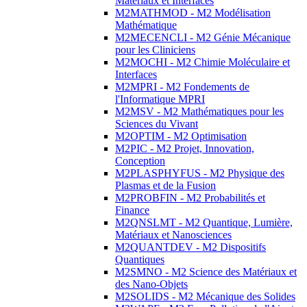
Matériaux et Interfaces
M2MATHMOD - M2 Modélisation
Mathématique
M2MECENCLI - M2 Génie Mécanique
pour les Cliniciens
M2MOCHI - M2 Chimie Moléculaire et
Interfaces
M2MPRI - M2 Fondements de
l'Informatique MPRI
M2MSV - M2 Mathématiques pour les
Sciences du Vivant
M2OPTIM - M2 Optimisation
M2PIC - M2 Projet, Innovation,
Conception
M2PLASPHYFUS - M2 Physique des
Plasmas et de la Fusion
M2PROBFIN - M2 Probabilités et
Finance
M2QNSLMT - M2 Quantique, Lumière,
Matériaux et Nanosciences
M2QUANTDEV - M2 Dispositifs
Quantiques
M2SMNO - M2 Science des Matériaux et
des Nano-Objets
M2SOLIDS - M2 Mécanique des Solides