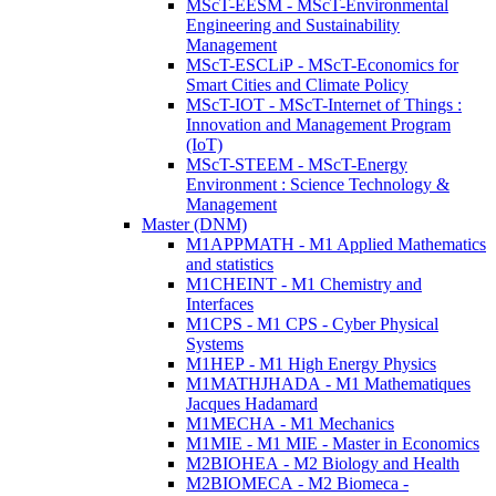
MScT-EESM - MScT-Environmental
Engineering and Sustainability
Management
MScT-ESCLiP - MScT-Economics for
Smart Cities and Climate Policy
MScT-IOT - MScT-Internet of Things :
Innovation and Management Program
(IoT)
MScT-STEEM - MScT-Energy
Environment : Science Technology &
Management
Master (DNM)
M1APPMATH - M1 Applied Mathematics
and statistics
M1CHEINT - M1 Chemistry and
Interfaces
M1CPS - M1 CPS - Cyber Physical
Systems
M1HEP - M1 High Energy Physics
M1MATHJHADA - M1 Mathematiques
Jacques Hadamard
M1MECHA - M1 Mechanics
M1MIE - M1 MIE - Master in Economics
M2BIOHEA - M2 Biology and Health
M2BIOMECA - M2 Biomeca -