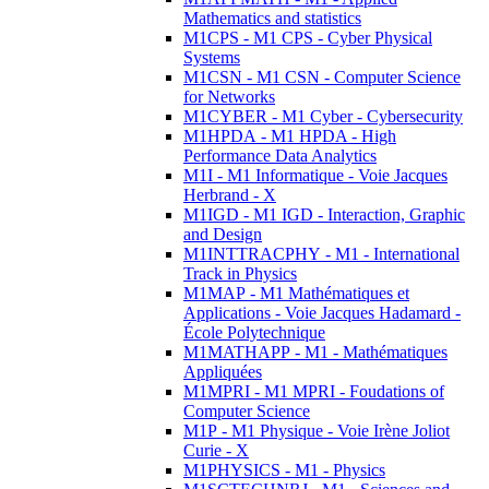
Mathematics and statistics
M1CPS - M1 CPS - Cyber Physical
Systems
M1CSN - M1 CSN - Computer Science
for Networks
M1CYBER - M1 Cyber - Cybersecurity
M1HPDA - M1 HPDA - High
Performance Data Analytics
M1I - M1 Informatique - Voie Jacques
Herbrand - X
M1IGD - M1 IGD - Interaction, Graphic
and Design
M1INTTRACPHY - M1 - International
Track in Physics
M1MAP - M1 Mathématiques et
Applications - Voie Jacques Hadamard -
École Polytechnique
M1MATHAPP - M1 - Mathématiques
Appliquées
M1MPRI - M1 MPRI - Foudations of
Computer Science
M1P - M1 Physique - Voie Irène Joliot
Curie - X
M1PHYSICS - M1 - Physics