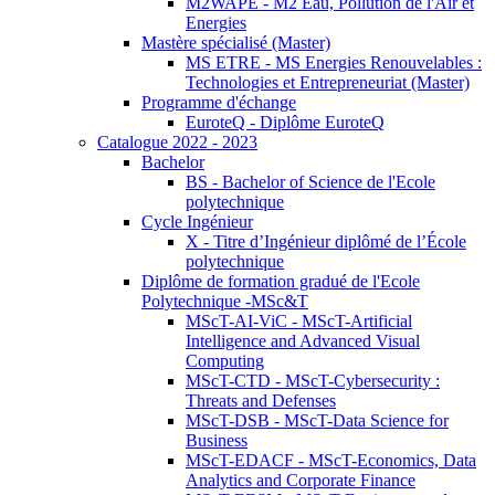
M2WAPE - M2 Eau, Pollution de l'Air et
Energies
Mastère spécialisé (Master)
MS ETRE - MS Energies Renouvelables :
Technologies et Entrepreneuriat (Master)
Programme d'échange
EuroteQ - Diplôme EuroteQ
Catalogue 2022 - 2023
Bachelor
BS - Bachelor of Science de l'Ecole
polytechnique
Cycle Ingénieur
X - Titre d’Ingénieur diplômé de l’École
polytechnique
Diplôme de formation gradué de l'Ecole
Polytechnique -MSc&T
MScT-AI-ViC - MScT-Artificial
Intelligence and Advanced Visual
Computing
MScT-CTD - MScT-Cybersecurity :
Threats and Defenses
MScT-DSB - MScT-Data Science for
Business
MScT-EDACF - MScT-Economics, Data
Analytics and Corporate Finance