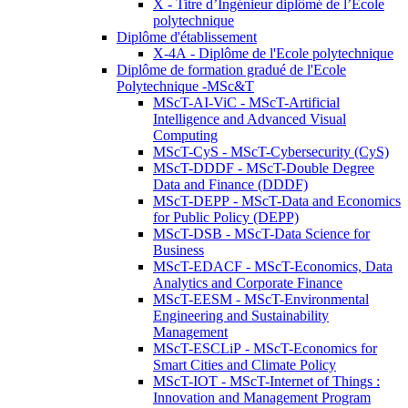
X - Titre d’Ingénieur diplômé de l’École
polytechnique
Diplôme d'établissement
X-4A - Diplôme de l'Ecole polytechnique
Diplôme de formation gradué de l'Ecole
Polytechnique -MSc&T
MScT-AI-ViC - MScT-Artificial
Intelligence and Advanced Visual
Computing
MScT-CyS - MScT-Cybersecurity (CyS)
MScT-DDDF - MScT-Double Degree
Data and Finance (DDDF)
MScT-DEPP - MScT-Data and Economics
for Public Policy (DEPP)
MScT-DSB - MScT-Data Science for
Business
MScT-EDACF - MScT-Economics, Data
Analytics and Corporate Finance
MScT-EESM - MScT-Environmental
Engineering and Sustainability
Management
MScT-ESCLiP - MScT-Economics for
Smart Cities and Climate Policy
MScT-IOT - MScT-Internet of Things :
Innovation and Management Program