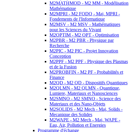
M2MATHMOD - M2 MM - Modélisation
Mathématique
M2MPRI - M2 FODQ - Maj. MPRI -
Fondements de l'Informatique
M2MSV - M2 MSV - Mathématiques
pour les Sciences du Vivant
M2OPTIM - M2 OPT - Optimisation
M2PBR - M2 PBR - Physique par
Recherche
M2PIC - M2 PIC - Projet Innovation
Conception
M2PPF - M2 PPF - Physique des Plasmas
et de la Fusion
M2PROBFIN - M2 PF - Probabilités et
Finance
M2QD - M2 QD - Dispositifs Quantiques
M2QLMN - M2 QLMN - Quantique,
Lumiere, Materiaux et Nanosciences
M2SMNO - M2 SMNO - Science des
Materiaux et des Nano-Objets
M2SOLIDS - M2 Mech - Maj. Solids -
Mecanique des Solides
M2WAPE - M2 Mech - Maj. WAPE -
Eau, Air, Pollution et Energies
Programme d'échange