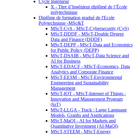
Cycle Ingénieur
X - Titre d’Ingénieur diplômé de l’École
polytechnique
Diplôme de formation gradué de l'Ecole
Polytechnique -MSc&T
MScT-CyS - MScT-Cybersecurity (CyS)
MScT-DDDF - MScT-Double Degree
Data and Finance (DDDF)
MScT-DEPP - MScT-Data and Economics
for Public Policy (DEPP)
MScT-DSAIB - MScT-Data Science and
AI for Business
MScT-EDACF - MScT-Economics, Data
Analytics and Corporate Finance
MScT-EESM - MScT-Environmental
Engineering and Sustainability
Management
MScT-IOT - MScT-Internet of Things :
Innovation and Management Program
(IoT)
MScT-LLGA - Track : Large Language
Models, Graphs and Applications
MScT-MaQI - AI for Markets and
Quantitative Investment (AI-MaQI)
MScT-STEEM - MScT-Energy