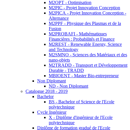
M2OPT - Optimisation
M2PIC - Projet Innovation Conception
M2PICA - Projet Innovation Conception -
Alternance
M2PPF - Physique des Plasmas et de la
Fusion
M2PROBAFI - Mathématiques
Financières : Probabilités et Finance
M2REST - Renewable Energy, Science
and Technology
M2SMNO - Sciences des Matériaux et des
nano-objets
M2TRADD - Transport et Développement
Durable - TRADD
MBIOENT - Master Bio-entrepreneur
Non Diplomant
ND - Non Diplomant
Catalogue 2018 - 2019
Bachelor
BS - Bachelor of Science de l'Ecole
polytechnique
Cycle Ingénieur
X - Diplôme d'ingénieur de l'Ecole
polytechnique
Diplôme de formation gradué de l'Ecole