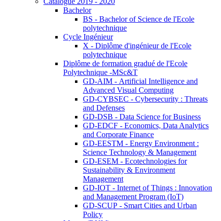
Catalogue 2019 - 2020
Bachelor
BS - Bachelor of Science de l'Ecole
polytechnique
Cycle Ingénieur
X - Diplôme d'ingénieur de l'Ecole
polytechnique
Diplôme de formation gradué de l'Ecole
Polytechnique -MSc&T
GD-AIM - Artificial Intelligence and
Advanced Visual Computing
GD-CYBSEC - Cybersecurity : Threats
and Defenses
GD-DSB - Data Science for Business
GD-EDCF - Economics, Data Analytics
and Corporate Finance
GD-EESTM - Energy Environment :
Science Technology & Management
GD-ESEM - Ecotechnologies for
Sustainability & Environment
Management
GD-IOT - Internet of Things : Innovation
and Management Program (IoT)
GD-SCUP - Smart Cities and Urban
Policy