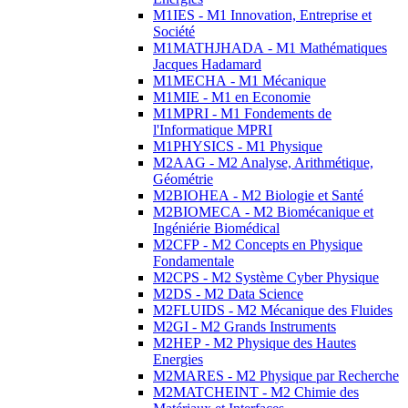
M1IES - M1 Innovation, Entreprise et
Société
M1MATHJHADA - M1 Mathématiques
Jacques Hadamard
M1MECHA - M1 Mécanique
M1MIE - M1 en Economie
M1MPRI - M1 Fondements de
l'Informatique MPRI
M1PHYSICS - M1 Physique
M2AAG - M2 Analyse, Arithmétique,
Géométrie
M2BIOHEA - M2 Biologie et Santé
M2BIOMECA - M2 Biomécanique et
Ingéniérie Biomédical
M2CFP - M2 Concepts en Physique
Fondamentale
M2CPS - M2 Système Cyber Physique
M2DS - M2 Data Science
M2FLUIDS - M2 Mécanique des Fluides
M2GI - M2 Grands Instruments
M2HEP - M2 Physique des Hautes
Energies
M2MARES - M2 Physique par Recherche
M2MATCHEINT - M2 Chimie des