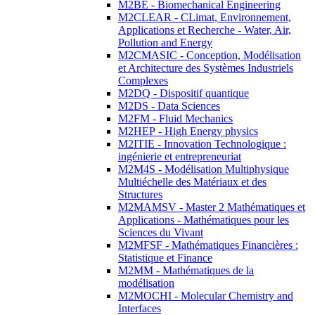
M2BE - Biomechanical Engineering
M2CLEAR - CLimat, Environnement,
Applications et Recherche - Water, Air,
Pollution and Energy
M2CMASIC - Conception, Modélisation
et Architecture des Systèmes Industriels
Complexes
M2DQ - Dispositif quantique
M2DS - Data Sciences
M2FM - Fluid Mechanics
M2HEP - High Energy physics
M2ITIE - Innovation Technologique :
ingénierie et entrepreneuriat
M2M4S - Modélisation Multiphysique
Multiéchelle des Matériaux et des
Structures
M2MAMSV - Master 2 Mathématiques et
Applications - Mathématiques pour les
Sciences du Vivant
M2MFSF - Mathématiques Financières :
Statistique et Finance
M2MM - Mathématiques de la
modélisation
M2MOCHI - Molecular Chemistry and
Interfaces