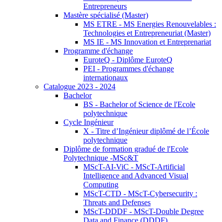
Entrepreneurs
Mastère spécialisé (Master)
MS ETRE - MS Energies Renouvelables :
Technologies et Entrepreneuriat (Master)
MS IE - MS Innovation et Entreprenariat
Programme d'échange
EuroteQ - Diplôme EuroteQ
PEI - Programmes d'échange
internationaux
Catalogue 2023 - 2024
Bachelor
BS - Bachelor of Science de l'Ecole
polytechnique
Cycle Ingénieur
X - Titre d’Ingénieur diplômé de l’École
polytechnique
Diplôme de formation gradué de l'Ecole
Polytechnique -MSc&T
MScT-AI-ViC - MScT-Artificial
Intelligence and Advanced Visual
Computing
MScT-CTD - MScT-Cybersecurity :
Threats and Defenses
MScT-DDDF - MScT-Double Degree
Data and Finance (DDDF)