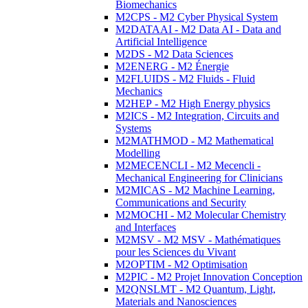
Biomechanics
M2CPS - M2 Cyber Physical System
M2DATAAI - M2 Data AI - Data and
Artificial Intelligence
M2DS - M2 Data Sciences
M2ENERG - M2 Énergie
M2FLUIDS - M2 Fluids - Fluid
Mechanics
M2HEP - M2 High Energy physics
M2ICS - M2 Integration, Circuits and
Systems
M2MATHMOD - M2 Mathematical
Modelling
M2MECENCLI - M2 Mecencli -
Mechanical Engineering for Clinicians
M2MICAS - M2 Machine Learning,
Communications and Security
M2MOCHI - M2 Molecular Chemistry
and Interfaces
M2MSV - M2 MSV - Mathématiques
pour les Sciences du Vivant
M2OPTIM - M2 Optimisation
M2PIC - M2 Projet Innovation Conception
M2QNSLMT - M2 Quantum, Light,
Materials and Nanosciences