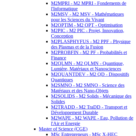
M2MPRI - M2 MPRI - Fondements de
l'Informatique
M2MSV - M2 MSV - Mathématiques
pour les Sciences du Vivant
M2OPTIM - M2 OPT - Optimisation
M2PIC - M2 PIC - Projet, Innovation,
Conception
M2PLASPHYFUS - M2 PPF - Physique
des Plasmas et de la Fusion
M2PROBFIN - M2 PF - Probabilités et
Finance
M2QLMN - M2 QLMN - Quantique,
Lumière, Matériaux et Nanosciences
M2QUANTDEV - M2 QD - Dispositifs
Quantiques
M2SMNO - M2 SMNO - Science des
Matériaux et des Nano-Objets
M2SOLIDS - M2 Solids - Mécanique des
Solides
M2TRADD - M2 TraDD - Transport et
Développement Durable
M2WAPE - M2 WAPE - Eau, Pollution de
l'Air et Energie
Master of Science (CGE)
MSc Entrepreneurs - MSc X-HEC