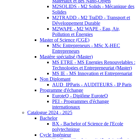
Matériaux et des Nano-Objets
M2SOLIDS - M2 Solids - Mécanique des
Solides
M2TRADD - M2 TraDD - Transport et
Développement Durable
M2WAPE - M2 WAPE - Eau, Air,
Pollution et Énergies
Master of Science (CGE)
MSc Entrepreneurs - MSc X-HEC
Entrepreneurs
Mastère spécialisé (Master)
MS ETRE - MS Energies Renouvelables :
Technologies et Entrepreneuriat (Master)
MS IE - MS Innovation et Entreprenariat
Non Diplomant
AUD_IPParis - AUDITEURS - IP Paris
Programme d'échange
EuroteQ - Diplôme EuroteQ
PEI - Programmes d'échange
internationaux
Catalogue 2024 - 2025
Bachelor
BX - Bachelor of Science de l'Ecole
polytechnique
Cycle Ingénieur