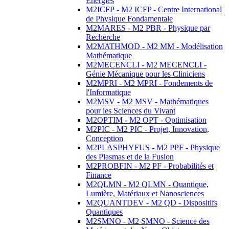
Energies
M2ICFP - M2 ICFP - Centre International
de Physique Fondamentale
M2MARES - M2 PBR - Physique par
Recherche
M2MATHMOD - M2 MM - Modélisation
Mathématique
M2MECENCLI - M2 MECENCLI -
Génie Mécanique pour les Cliniciens
M2MPRI - M2 MPRI - Fondements de
l'Informatique
M2MSV - M2 MSV - Mathématiques
pour les Sciences du Vivant
M2OPTIM - M2 OPT - Optimisation
M2PIC - M2 PIC - Projet, Innovation,
Conception
M2PLASPHYFUS - M2 PPF - Physique
des Plasmas et de la Fusion
M2PROBFIN - M2 PF - Probabilités et
Finance
M2QLMN - M2 QLMN - Quantique,
Lumière, Matériaux et Nanosciences
M2QUANTDEV - M2 QD - Dispositifs
Quantiques
M2SMNO - M2 SMNO - Science des