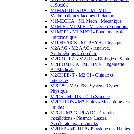
et Société
M1MATHJHADA - M1 MJH -
Mathématiques Jacques Hadamard
M1MECHA - M1 Mech - Mécanique
M1MIE - M1 MiE - Master en Economie
M1MPRI - M1 MPRI - Fondements de
l'Informatique
M1PHYSICS - M1 PHYS - Physique
M2AAG - M2 AAG - Analyse,
Arithmétique, Géométrie
M2BIOHEA - M2 BH - Biologie et Santé
M2BIOMECA - M2 BME - Ingénierie
BioMédicale
M2CHEINT - M2 CI - Chimie et
Interfaces
M2CPS - M2 CPS - Système Cyber
Physique
M2DS - M2 DS - Data Science
M2FLUIDS - M2 Fluids - Mécanique des
Fluides
M2GI - M2 GI-PLATO - Grandes
installations - Plasmas, Lasers,
Accélérateurs, Tokamaks
M2HEP - M2 HEP - Physique des Hautes