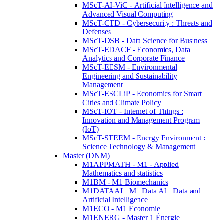
MScT-AI-ViC - Artificial Intelligence and
Advanced Visual Computing
MScT-CTD - Cybersecurity : Threats and
Defenses
MScT-DSB - Data Science for Business
MScT-EDACF - Economics, Data
Analytics and Corporate Finance
MScT-EESM - Environmental
Engineering and Sustainability
Management
MScT-ESCLiP - Economics for Smart
Cities and Climate Policy
MScT-IOT - Internet of Things :
Innovation and Management Program
(IoT)
MScT-STEEM - Energy Environment :
Science Technology & Management
Master (DNM)
M1APPMATH - M1 - Applied
Mathematics and statistics
M1BM - M1 Biomechanics
M1DATAAI - M1 Data AI - Data and
Artificial Intelligence
M1ECO - M1 Economie
M1ENERG - Master 1 Énergie