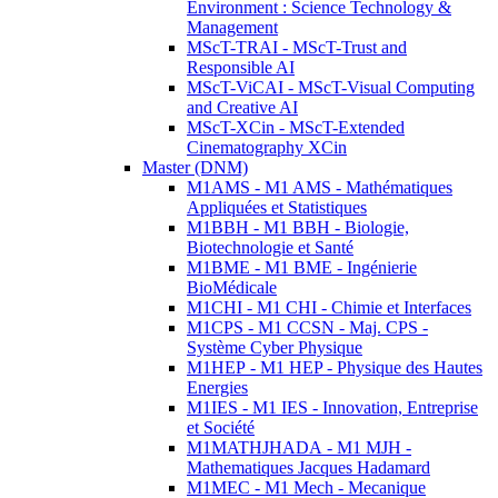
Environment : Science Technology &
Management
MScT-TRAI - MScT-Trust and
Responsible AI
MScT-ViCAI - MScT-Visual Computing
and Creative AI
MScT-XCin - MScT-Extended
Cinematography XCin
Master (DNM)
M1AMS - M1 AMS - Mathématiques
Appliquées et Statistiques
M1BBH - M1 BBH - Biologie,
Biotechnologie et Santé
M1BME - M1 BME - Ingénierie
BioMédicale
M1CHI - M1 CHI - Chimie et Interfaces
M1CPS - M1 CCSN - Maj. CPS -
Système Cyber Physique
M1HEP - M1 HEP - Physique des Hautes
Energies
M1IES - M1 IES - Innovation, Entreprise
et Société
M1MATHJHADA - M1 MJH -
Mathematiques Jacques Hadamard
M1MEC - M1 Mech - Mecanique