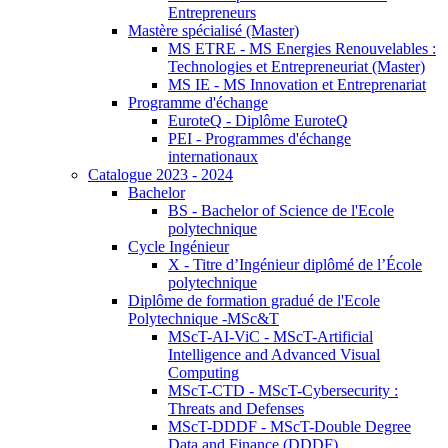
Entrepreneurs
Mastère spécialisé (Master)
MS ETRE - MS Energies Renouvelables :
Technologies et Entrepreneuriat (Master)
MS IE - MS Innovation et Entreprenariat
Programme d'échange
EuroteQ - Diplôme EuroteQ
PEI - Programmes d'échange
internationaux
Catalogue 2023 - 2024
Bachelor
BS - Bachelor of Science de l'Ecole
polytechnique
Cycle Ingénieur
X - Titre d’Ingénieur diplômé de l’École
polytechnique
Diplôme de formation gradué de l'Ecole
Polytechnique -MSc&T
MScT-AI-ViC - MScT-Artificial
Intelligence and Advanced Visual
Computing
MScT-CTD - MScT-Cybersecurity :
Threats and Defenses
MScT-DDDF - MScT-Double Degree
Data and Finance (DDDF)