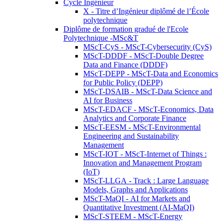
Cycle Ingénieur
X - Titre d’Ingénieur diplômé de l’École
polytechnique
Diplôme de formation gradué de l'Ecole
Polytechnique -MSc&T
MScT-CyS - MScT-Cybersecurity (CyS)
MScT-DDDF - MScT-Double Degree
Data and Finance (DDDF)
MScT-DEPP - MScT-Data and Economics
for Public Policy (DEPP)
MScT-DSAIB - MScT-Data Science and
AI for Business
MScT-EDACF - MScT-Economics, Data
Analytics and Corporate Finance
MScT-EESM - MScT-Environmental
Engineering and Sustainability
Management
MScT-IOT - MScT-Internet of Things :
Innovation and Management Program
(IoT)
MScT-LLGA - Track : Large Language
Models, Graphs and Applications
MScT-MaQI - AI for Markets and
Quantitative Investment (AI-MaQI)
MScT-STEEM - MScT-Energy