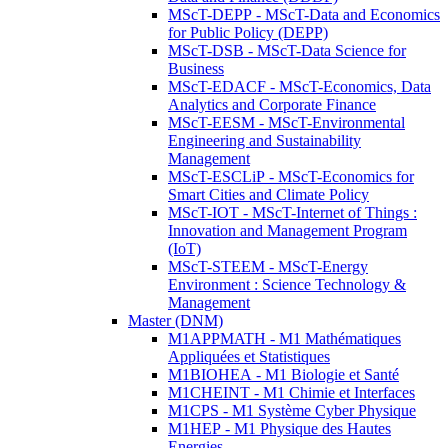
MScT-DEPP - MScT-Data and Economics
for Public Policy (DEPP)
MScT-DSB - MScT-Data Science for
Business
MScT-EDACF - MScT-Economics, Data
Analytics and Corporate Finance
MScT-EESM - MScT-Environmental
Engineering and Sustainability
Management
MScT-ESCLiP - MScT-Economics for
Smart Cities and Climate Policy
MScT-IOT - MScT-Internet of Things :
Innovation and Management Program
(IoT)
MScT-STEEM - MScT-Energy
Environment : Science Technology &
Management
Master (DNM)
M1APPMATH - M1 Mathématiques
Appliquées et Statistiques
M1BIOHEA - M1 Biologie et Santé
M1CHEINT - M1 Chimie et Interfaces
M1CPS - M1 Système Cyber Physique
M1HEP - M1 Physique des Hautes
Energies