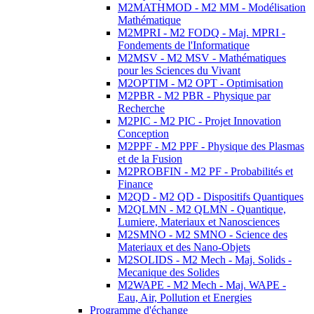
M2MATHMOD - M2 MM - Modélisation
Mathématique
M2MPRI - M2 FODQ - Maj. MPRI -
Fondements de l'Informatique
M2MSV - M2 MSV - Mathématiques
pour les Sciences du Vivant
M2OPTIM - M2 OPT - Optimisation
M2PBR - M2 PBR - Physique par
Recherche
M2PIC - M2 PIC - Projet Innovation
Conception
M2PPF - M2 PPF - Physique des Plasmas
et de la Fusion
M2PROBFIN - M2 PF - Probabilités et
Finance
M2QD - M2 QD - Dispositifs Quantiques
M2QLMN - M2 QLMN - Quantique,
Lumiere, Materiaux et Nanosciences
M2SMNO - M2 SMNO - Science des
Materiaux et des Nano-Objets
M2SOLIDS - M2 Mech - Maj. Solids -
Mecanique des Solides
M2WAPE - M2 Mech - Maj. WAPE -
Eau, Air, Pollution et Energies
Programme d'échange