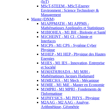
(IoT)
MScT-STEEM - MScT-Energy
Environment : Science Technology &
Management
Master (DNM)
M1APPMATH - M1 APPMS -
Mathématiques Appliquées et Statistiques
M1BIOHEA - M1 BH - Biologie et Santé
M1CHEINT - M1 CI - Chimie et
Interfaces
M1CPS - M1 CPS - Système Cyber
Physique
M1HEP - M1 HEP - Physique des Hautes
Energies
M1IES - M1 IES - Innovation, Entreprise
et Société
M1MATHJHADA - M1 MJH -
Mathématiques Jacques Hadamard
M1MECHA - M1 Mech - Mécanique
M1MIE - M1 MiE - Master en Economie
M1MPRI - M1 MPRI - Fondements de
l'Informatique
M1PHYSICS - M1 PHYS - Physique
M2AAG - M2 AAG - Analyse,
Arithmétique, Géométrie