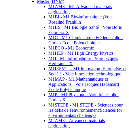
Master (DNM)
M1AME - M1 Advanced materials
engineering
M1BI - M1 Bio-informatique (Voie
Rosalind Franklin)
M1BS - M1 Biologie-Santé - Voie Boris
Ephrussi-X
M1C - M1 Chimie - Voie Fréderic Joliot-
Curie - Ecole Polytechnique
M1ECO - M1 Economie
M1HEP - M1 High Energy Physics
M1I - M1 Informatique - Voie Jacques
Herbrand - X
M1IESVIT - M1 Innovation, Entreprise, et
Société - Voie Innovation technologique
M1MAP - M1 Mathématiques et
Applications - Voie Jacques Hadamard -
École Polytechnique
M1P - M1 Physique - Voie Irène Joliot
Curie - X
M1STEPE - M1 STEPE - Sciences pour
les défis de l'environnement/Sciences for
environmentals challenges
M2AME - Advanced materials
engineering