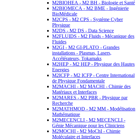
M2BIOHEA - M2 BH - Biologie et Santé
M2BIOMECA - M2 BME - Ingénierie
BioMédicale
M2CPS - M2 CPS - Système Cyber
Physique
M2DS - M2 DS - Data Science
M2FLUIDS - M2 Fluids - Mécanique des
Fluides
M2GI - M2 GI-PLATO - Grandes
installations - Plasmas, Lasers,
Accélérateurs, Tokamaks
M2HEP - M2 HEP - Physique des Hautes
Energies
M2ICFP - M2 ICFP - Centre International
de Physique Fondamentale
M2MACHI - M2 MACHI - Chimie des
Matériaux et Interfaces
M2MARES - M2 PBR - Physique par
Recherche
M2MATHMOD - M2 MM - Modélisation
Mathématique
M2MECENCLI - M2 MECENCLI -
Génie Mécanique pour les Cliniciens
M2MOCHI - M2 MoChI - Chimie
Moléculaire et Interfaces