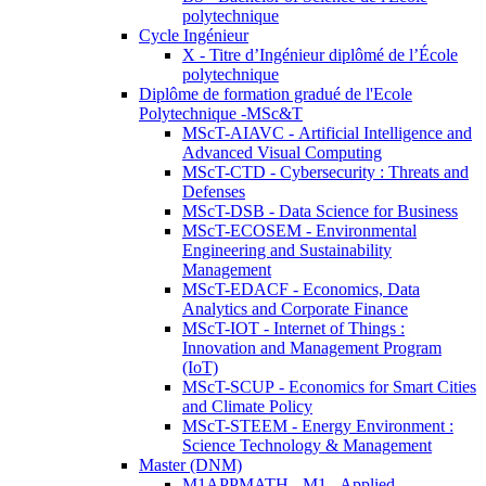
polytechnique
Cycle Ingénieur
X - Titre d’Ingénieur diplômé de l’École
polytechnique
Diplôme de formation gradué de l'Ecole
Polytechnique -MSc&T
MScT-AIAVC - Artificial Intelligence and
Advanced Visual Computing
MScT-CTD - Cybersecurity : Threats and
Defenses
MScT-DSB - Data Science for Business
MScT-ECOSEM - Environmental
Engineering and Sustainability
Management
MScT-EDACF - Economics, Data
Analytics and Corporate Finance
MScT-IOT - Internet of Things :
Innovation and Management Program
(IoT)
MScT-SCUP - Economics for Smart Cities
and Climate Policy
MScT-STEEM - Energy Environment :
Science Technology & Management
Master (DNM)
M1APPMATH - M1 - Applied