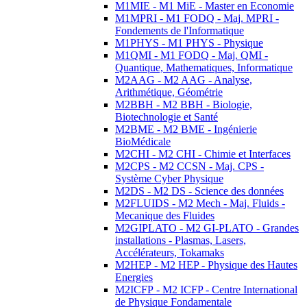
M1MIE - M1 MiE - Master en Economie
M1MPRI - M1 FODQ - Maj. MPRI -
Fondements de l'Informatique
M1PHYS - M1 PHYS - Physique
M1QMI - M1 FODQ - Maj. QMI -
Quantique, Mathematiques, Informatique
M2AAG - M2 AAG - Analyse,
Arithmétique, Géométrie
M2BBH - M2 BBH - Biologie,
Biotechnologie et Santé
M2BME - M2 BME - Ingénierie
BioMédicale
M2CHI - M2 CHI - Chimie et Interfaces
M2CPS - M2 CCSN - Maj. CPS -
Système Cyber Physique
M2DS - M2 DS - Science des données
M2FLUIDS - M2 Mech - Maj. Fluids -
Mecanique des Fluides
M2GIPLATO - M2 GI-PLATO - Grandes
installations - Plasmas, Lasers,
Accélérateurs, Tokamaks
M2HEP - M2 HEP - Physique des Hautes
Energies
M2ICFP - M2 ICFP - Centre International
de Physique Fondamentale