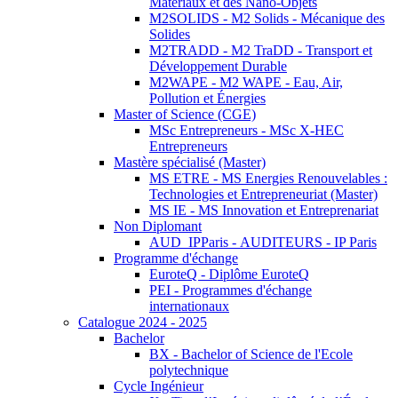
Matériaux et des Nano-Objets
M2SOLIDS - M2 Solids - Mécanique des
Solides
M2TRADD - M2 TraDD - Transport et
Développement Durable
M2WAPE - M2 WAPE - Eau, Air,
Pollution et Énergies
Master of Science (CGE)
MSc Entrepreneurs - MSc X-HEC
Entrepreneurs
Mastère spécialisé (Master)
MS ETRE - MS Energies Renouvelables :
Technologies et Entrepreneuriat (Master)
MS IE - MS Innovation et Entreprenariat
Non Diplomant
AUD_IPParis - AUDITEURS - IP Paris
Programme d'échange
EuroteQ - Diplôme EuroteQ
PEI - Programmes d'échange
internationaux
Catalogue 2024 - 2025
Bachelor
BX - Bachelor of Science de l'Ecole
polytechnique
Cycle Ingénieur