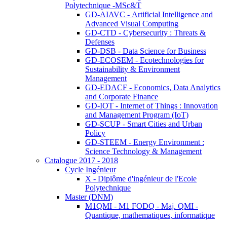
Polytechnique -MSc&T
GD-AIAVC - Artificial Intelligence and
Advanced Visual Computing
GD-CTD - Cybersecurity : Threats &
Defenses
GD-DSB - Data Science for Business
GD-ECOSEM - Ecotechnologies for
Sustainability & Environment
Management
GD-EDACF - Economics, Data Analytics
and Corporate Finance
GD-IOT - Internet of Things : Innovation
and Management Program (IoT)
GD-SCUP - Smart Cities and Urban
Policy
GD-STEEM - Energy Environment :
Science Technology & Management
Catalogue 2017 - 2018
Cycle Ingénieur
X - Diplôme d'ingénieur de l'Ecole
Polytechnique
Master (DNM)
M1QMI - M1 FODQ - Maj. QMI -
Quantique, mathematiques, informatique