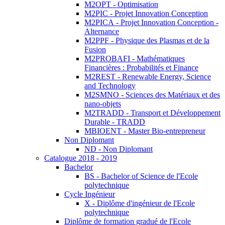
M2OPT - Optimisation
M2PIC - Projet Innovation Conception
M2PICA - Projet Innovation Conception -
Alternance
M2PPF - Physique des Plasmas et de la
Fusion
M2PROBAFI - Mathématiques
Financières : Probabilités et Finance
M2REST - Renewable Energy, Science
and Technology
M2SMNO - Sciences des Matériaux et des
nano-objets
M2TRADD - Transport et Développement
Durable - TRADD
MBIOENT - Master Bio-entrepreneur
Non Diplomant
ND - Non Diplomant
Catalogue 2018 - 2019
Bachelor
BS - Bachelor of Science de l'Ecole
polytechnique
Cycle Ingénieur
X - Diplôme d'ingénieur de l'Ecole
polytechnique
Diplôme de formation gradué de l'Ecole