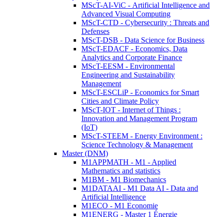
MScT-AI-ViC - Artificial Intelligence and
Advanced Visual Computing
MScT-CTD - Cybersecurity : Threats and
Defenses
MScT-DSB - Data Science for Business
MScT-EDACF - Economics, Data
Analytics and Corporate Finance
MScT-EESM - Environmental
Engineering and Sustainability
Management
MScT-ESCLiP - Economics for Smart
Cities and Climate Policy
MScT-IOT - Internet of Things :
Innovation and Management Program
(IoT)
MScT-STEEM - Energy Environment :
Science Technology & Management
Master (DNM)
M1APPMATH - M1 - Applied
Mathematics and statistics
M1BM - M1 Biomechanics
M1DATAAI - M1 Data AI - Data and
Artificial Intelligence
M1ECO - M1 Economie
M1ENERG - Master 1 Énergie