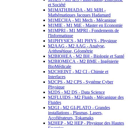
et Société
M1MATHJHADA - M1 MJH -
Mathématiques Jacques Hadamard
M1MECHA - M1 Mech - Mécanique
M1MIE - M1 MiE - Master en Economie
M1MPRI - M1 MPRI - Fondements de
l'Informatique
M1PHYSICS - M1 PHYS - Physique
M2AAG - M2 AAG - Analyse,
Arithmétique, Géométrie
M2BIOHEA - M2 BH - Biologie et Santé
M2BIOMECA - M2 BME - Ingénierie
BioMédicale
M2CHEINT - M2 CI - Chimie et
Interfaces
M2CPS - M2 CPS - Système Cyber
Physique
M2DS - M2 DS - Data Science
M2FLUIDS - M2 Fluids - Mécanique des
Fluides
M2GI - M2 GI-PLATO - Grandes
installations - Plasmas, Lasers,
Accélérateurs, Tokamaks
M2HEP - M2 HEP - Physique des Hautes