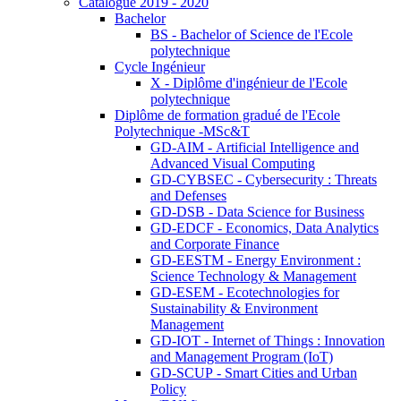
Catalogue 2019 - 2020
Bachelor
BS - Bachelor of Science de l'Ecole
polytechnique
Cycle Ingénieur
X - Diplôme d'ingénieur de l'Ecole
polytechnique
Diplôme de formation gradué de l'Ecole
Polytechnique -MSc&T
GD-AIM - Artificial Intelligence and
Advanced Visual Computing
GD-CYBSEC - Cybersecurity : Threats
and Defenses
GD-DSB - Data Science for Business
GD-EDCF - Economics, Data Analytics
and Corporate Finance
GD-EESTM - Energy Environment :
Science Technology & Management
GD-ESEM - Ecotechnologies for
Sustainability & Environment
Management
GD-IOT - Internet of Things : Innovation
and Management Program (IoT)
GD-SCUP - Smart Cities and Urban
Policy