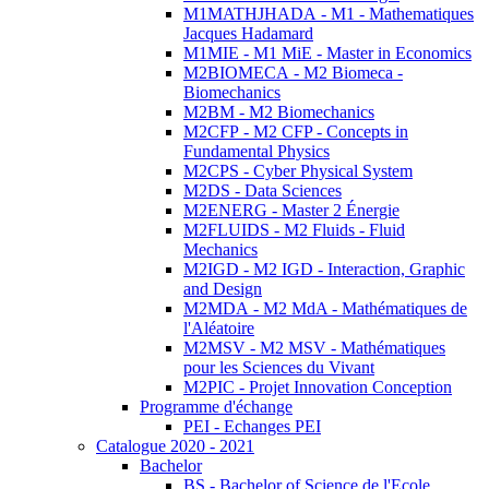
M1MATHJHADA - M1 - Mathematiques
Jacques Hadamard
M1MIE - M1 MiE - Master in Economics
M2BIOMECA - M2 Biomeca -
Biomechanics
M2BM - M2 Biomechanics
M2CFP - M2 CFP - Concepts in
Fundamental Physics
M2CPS - Cyber Physical System
M2DS - Data Sciences
M2ENERG - Master 2 Énergie
M2FLUIDS - M2 Fluids - Fluid
Mechanics
M2IGD - M2 IGD - Interaction, Graphic
and Design
M2MDA - M2 MdA - Mathématiques de
l'Aléatoire
M2MSV - M2 MSV - Mathématiques
pour les Sciences du Vivant
M2PIC - Projet Innovation Conception
Programme d'échange
PEI - Echanges PEI
Catalogue 2020 - 2021
Bachelor
BS - Bachelor of Science de l'Ecole