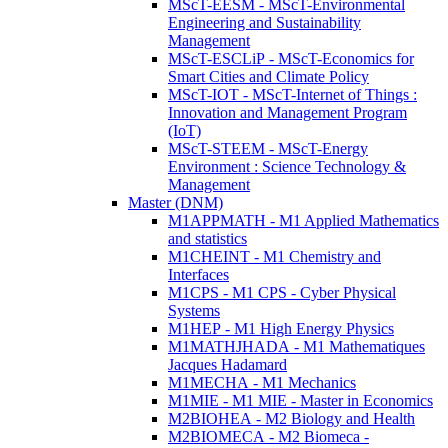
MScT-EESM - MScT-Environmental
Engineering and Sustainability
Management
MScT-ESCLiP - MScT-Economics for
Smart Cities and Climate Policy
MScT-IOT - MScT-Internet of Things :
Innovation and Management Program
(IoT)
MScT-STEEM - MScT-Energy
Environment : Science Technology &
Management
Master (DNM)
M1APPMATH - M1 Applied Mathematics
and statistics
M1CHEINT - M1 Chemistry and
Interfaces
M1CPS - M1 CPS - Cyber Physical
Systems
M1HEP - M1 High Energy Physics
M1MATHJHADA - M1 Mathematiques
Jacques Hadamard
M1MECHA - M1 Mechanics
M1MIE - M1 MIE - Master in Economics
M2BIOHEA - M2 Biology and Health
M2BIOMECA - M2 Biomeca -