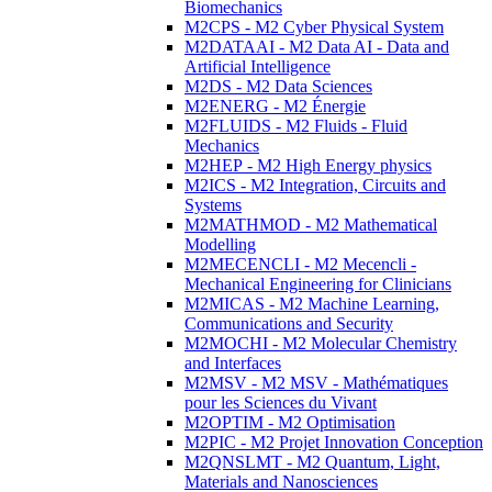
Biomechanics
M2CPS - M2 Cyber Physical System
M2DATAAI - M2 Data AI - Data and
Artificial Intelligence
M2DS - M2 Data Sciences
M2ENERG - M2 Énergie
M2FLUIDS - M2 Fluids - Fluid
Mechanics
M2HEP - M2 High Energy physics
M2ICS - M2 Integration, Circuits and
Systems
M2MATHMOD - M2 Mathematical
Modelling
M2MECENCLI - M2 Mecencli -
Mechanical Engineering for Clinicians
M2MICAS - M2 Machine Learning,
Communications and Security
M2MOCHI - M2 Molecular Chemistry
and Interfaces
M2MSV - M2 MSV - Mathématiques
pour les Sciences du Vivant
M2OPTIM - M2 Optimisation
M2PIC - M2 Projet Innovation Conception
M2QNSLMT - M2 Quantum, Light,
Materials and Nanosciences