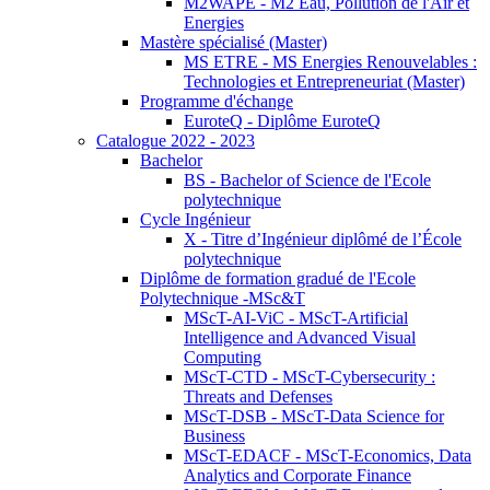
M2WAPE - M2 Eau, Pollution de l'Air et
Energies
Mastère spécialisé (Master)
MS ETRE - MS Energies Renouvelables :
Technologies et Entrepreneuriat (Master)
Programme d'échange
EuroteQ - Diplôme EuroteQ
Catalogue 2022 - 2023
Bachelor
BS - Bachelor of Science de l'Ecole
polytechnique
Cycle Ingénieur
X - Titre d’Ingénieur diplômé de l’École
polytechnique
Diplôme de formation gradué de l'Ecole
Polytechnique -MSc&T
MScT-AI-ViC - MScT-Artificial
Intelligence and Advanced Visual
Computing
MScT-CTD - MScT-Cybersecurity :
Threats and Defenses
MScT-DSB - MScT-Data Science for
Business
MScT-EDACF - MScT-Economics, Data
Analytics and Corporate Finance