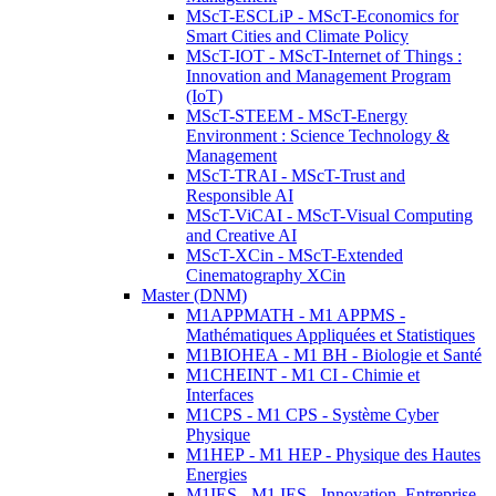
MScT-ESCLiP - MScT-Economics for
Smart Cities and Climate Policy
MScT-IOT - MScT-Internet of Things :
Innovation and Management Program
(IoT)
MScT-STEEM - MScT-Energy
Environment : Science Technology &
Management
MScT-TRAI - MScT-Trust and
Responsible AI
MScT-ViCAI - MScT-Visual Computing
and Creative AI
MScT-XCin - MScT-Extended
Cinematography XCin
Master (DNM)
M1APPMATH - M1 APPMS -
Mathématiques Appliquées et Statistiques
M1BIOHEA - M1 BH - Biologie et Santé
M1CHEINT - M1 CI - Chimie et
Interfaces
M1CPS - M1 CPS - Système Cyber
Physique
M1HEP - M1 HEP - Physique des Hautes
Energies
M1IES - M1 IES - Innovation, Entreprise