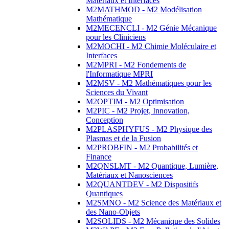
Matériaux et Interfaces
M2MATHMOD - M2 Modélisation
Mathématique
M2MECENCLI - M2 Génie Mécanique
pour les Cliniciens
M2MOCHI - M2 Chimie Moléculaire et
Interfaces
M2MPRI - M2 Fondements de
l'Informatique MPRI
M2MSV - M2 Mathématiques pour les
Sciences du Vivant
M2OPTIM - M2 Optimisation
M2PIC - M2 Projet, Innovation,
Conception
M2PLASPHYFUS - M2 Physique des
Plasmas et de la Fusion
M2PROBFIN - M2 Probabilités et
Finance
M2QNSLMT - M2 Quantique, Lumière,
Matériaux et Nanosciences
M2QUANTDEV - M2 Dispositifs
Quantiques
M2SMNO - M2 Science des Matériaux et
des Nano-Objets
M2SOLIDS - M2 Mécanique des Solides