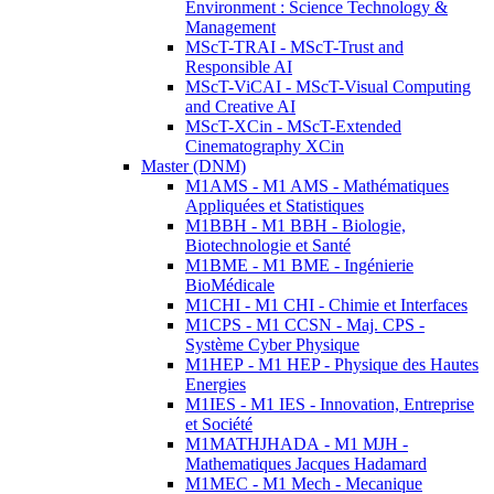
Environment : Science Technology &
Management
MScT-TRAI - MScT-Trust and
Responsible AI
MScT-ViCAI - MScT-Visual Computing
and Creative AI
MScT-XCin - MScT-Extended
Cinematography XCin
Master (DNM)
M1AMS - M1 AMS - Mathématiques
Appliquées et Statistiques
M1BBH - M1 BBH - Biologie,
Biotechnologie et Santé
M1BME - M1 BME - Ingénierie
BioMédicale
M1CHI - M1 CHI - Chimie et Interfaces
M1CPS - M1 CCSN - Maj. CPS -
Système Cyber Physique
M1HEP - M1 HEP - Physique des Hautes
Energies
M1IES - M1 IES - Innovation, Entreprise
et Société
M1MATHJHADA - M1 MJH -
Mathematiques Jacques Hadamard
M1MEC - M1 Mech - Mecanique