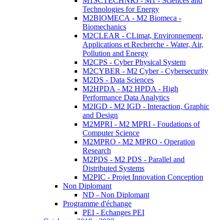
M1SCTECHNRJ - M1 - Sciences and
Technologies for Energy
M2BIOMECA - M2 Biomeca -
Biomechanics
M2CLEAR - CLimat, Environnement,
Applications et Recherche - Water, Air,
Pollution and Energy
M2CPS - Cyber Physical System
M2CYBER - M2 Cyber - Cybersecurity
M2DS - Data Sciences
M2HPDA - M2 HPDA - High
Performance Data Analytics
M2IGD - M2 IGD - Interaction, Graphic
and Design
M2MPRI - M2 MPRI - Foudations of
Computer Science
M2MPRO - M2 MPRO - Operation
Research
M2PDS - M2 PDS - Parallel and
Distributed Systems
M2PIC - Projet Innovation Conception
Non Diplomant
ND - Non Diplomant
Programme d'échange
PEI - Echanges PEI