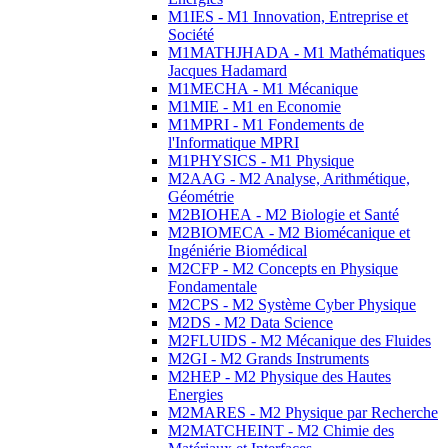
M1IES - M1 Innovation, Entreprise et
Société
M1MATHJHADA - M1 Mathématiques
Jacques Hadamard
M1MECHA - M1 Mécanique
M1MIE - M1 en Economie
M1MPRI - M1 Fondements de
l'Informatique MPRI
M1PHYSICS - M1 Physique
M2AAG - M2 Analyse, Arithmétique,
Géométrie
M2BIOHEA - M2 Biologie et Santé
M2BIOMECA - M2 Biomécanique et
Ingéniérie Biomédical
M2CFP - M2 Concepts en Physique
Fondamentale
M2CPS - M2 Système Cyber Physique
M2DS - M2 Data Science
M2FLUIDS - M2 Mécanique des Fluides
M2GI - M2 Grands Instruments
M2HEP - M2 Physique des Hautes
Energies
M2MARES - M2 Physique par Recherche
M2MATCHEINT - M2 Chimie des