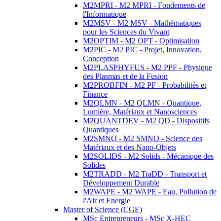
M2MPRI - M2 MPRI - Fondements de
l'Informatique
M2MSV - M2 MSV - Mathématiques
pour les Sciences du Vivant
M2OPTIM - M2 OPT - Optimisation
M2PIC - M2 PIC - Projet, Innovation,
Conception
M2PLASPHYFUS - M2 PPF - Physique
des Plasmas et de la Fusion
M2PROBFIN - M2 PF - Probabilités et
Finance
M2QLMN - M2 QLMN - Quantique,
Lumière, Matériaux et Nanosciences
M2QUANTDEV - M2 QD - Dispositifs
Quantiques
M2SMNO - M2 SMNO - Science des
Matériaux et des Nano-Objets
M2SOLIDS - M2 Solids - Mécanique des
Solides
M2TRADD - M2 TraDD - Transport et
Développement Durable
M2WAPE - M2 WAPE - Eau, Pollution de
l'Air et Energie
Master of Science (CGE)
MSc Entrepreneurs - MSc X-HEC