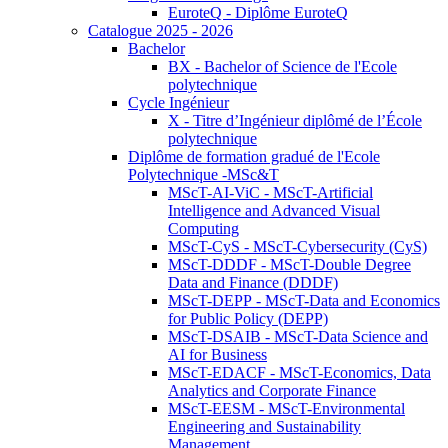
EuroteQ - Diplôme EuroteQ
Catalogue 2025 - 2026
Bachelor
BX - Bachelor of Science de l'Ecole
polytechnique
Cycle Ingénieur
X - Titre d’Ingénieur diplômé de l’École
polytechnique
Diplôme de formation gradué de l'Ecole
Polytechnique -MSc&T
MScT-AI-ViC - MScT-Artificial
Intelligence and Advanced Visual
Computing
MScT-CyS - MScT-Cybersecurity (CyS)
MScT-DDDF - MScT-Double Degree
Data and Finance (DDDF)
MScT-DEPP - MScT-Data and Economics
for Public Policy (DEPP)
MScT-DSAIB - MScT-Data Science and
AI for Business
MScT-EDACF - MScT-Economics, Data
Analytics and Corporate Finance
MScT-EESM - MScT-Environmental
Engineering and Sustainability
Management