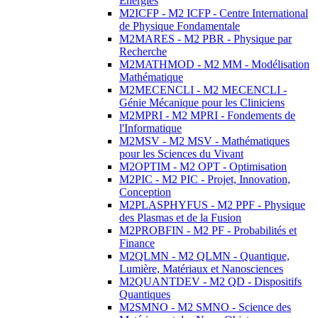
Energies
M2ICFP - M2 ICFP - Centre International
de Physique Fondamentale
M2MARES - M2 PBR - Physique par
Recherche
M2MATHMOD - M2 MM - Modélisation
Mathématique
M2MECENCLI - M2 MECENCLI -
Génie Mécanique pour les Cliniciens
M2MPRI - M2 MPRI - Fondements de
l'Informatique
M2MSV - M2 MSV - Mathématiques
pour les Sciences du Vivant
M2OPTIM - M2 OPT - Optimisation
M2PIC - M2 PIC - Projet, Innovation,
Conception
M2PLASPHYFUS - M2 PPF - Physique
des Plasmas et de la Fusion
M2PROBFIN - M2 PF - Probabilités et
Finance
M2QLMN - M2 QLMN - Quantique,
Lumière, Matériaux et Nanosciences
M2QUANTDEV - M2 QD - Dispositifs
Quantiques
M2SMNO - M2 SMNO - Science des