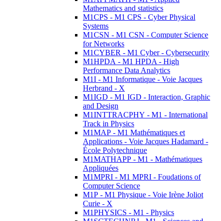
Mathematics and statistics
M1CPS - M1 CPS - Cyber Physical
Systems
M1CSN - M1 CSN - Computer Science
for Networks
M1CYBER - M1 Cyber - Cybersecurity
M1HPDA - M1 HPDA - High
Performance Data Analytics
M1I - M1 Informatique - Voie Jacques
Herbrand - X
M1IGD - M1 IGD - Interaction, Graphic
and Design
M1INTTRACPHY - M1 - International
Track in Physics
M1MAP - M1 Mathématiques et
Applications - Voie Jacques Hadamard -
École Polytechnique
M1MATHAPP - M1 - Mathématiques
Appliquées
M1MPRI - M1 MPRI - Foudations of
Computer Science
M1P - M1 Physique - Voie Irène Joliot
Curie - X
M1PHYSICS - M1 - Physics