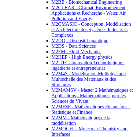
M2BE - Biomechanical Engineering
M2CLEAR - CLimat, Environnement,
Applications et Recherche - Water, Air,
Pollution and Energy
M2CMASIC - Conception, Modélisation
et Architecture des Systèmes Industriels
Complexes
M2DQ - Dispositif quantique
M2DS - Data Sciences
M2FM - Fluid Mechanics
M2HEP - High Energy physics
M2ITIE - Innovation Technologique :
ingénierie et entrepreneuriat
M2M4S - Modélisation Multiphysique
Multiéchelle des Matériaux et des
Structures
M2MAMSV - Master 2 Mathématiques et
Applications - Mathématiques pour les
Sciences du Vivant
M2MFSF - Mathématiques Financières :
Statistique et Finance
M2MM - Mathématiques de la
modélisation
M2MOCHI - Molecular Chemistry and
Interfaces