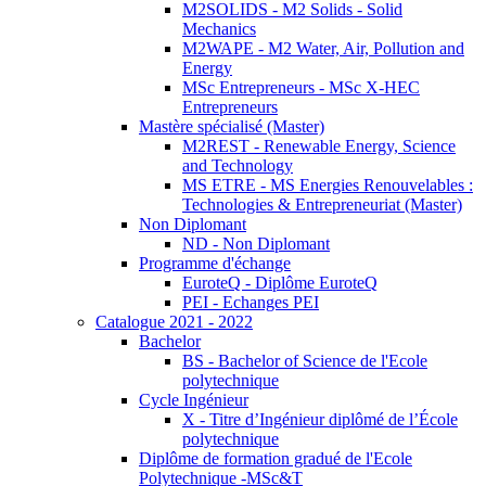
M2SOLIDS - M2 Solids - Solid
Mechanics
M2WAPE - M2 Water, Air, Pollution and
Energy
MSc Entrepreneurs - MSc X-HEC
Entrepreneurs
Mastère spécialisé (Master)
M2REST - Renewable Energy, Science
and Technology
MS ETRE - MS Energies Renouvelables :
Technologies & Entrepreneuriat (Master)
Non Diplomant
ND - Non Diplomant
Programme d'échange
EuroteQ - Diplôme EuroteQ
PEI - Echanges PEI
Catalogue 2021 - 2022
Bachelor
BS - Bachelor of Science de l'Ecole
polytechnique
Cycle Ingénieur
X - Titre d’Ingénieur diplômé de l’École
polytechnique
Diplôme de formation gradué de l'Ecole
Polytechnique -MSc&T