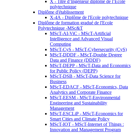
X - Titre d’Ingénieur diplômé de l’École
polytechnique
Diplôme d'établissement
X-4A - Diplôme de l'Ecole polytechnique
Diplôme de formation gradué de l'Ecole
Polytechnique -MSc&T
MScT-AI-ViC - MScT-Artificial
Intelligence and Advanced Visual
Computing
MScT-CyS - MScT-Cybersecurity (CyS)
MScT-DDDF - MScT-Double Degree
Data and Finance (DDDF)
MScT-DEPP - MScT-Data and Economics
for Public Policy (DEPP)
MScT-DSB - MScT-Data Science for
Business
MScT-EDACF - MScT-Economics, Data
Analytics and Corporate Finance
MScT-EESM - MScT-Environmental
Engineering and Sustainability
Management
MScT-ESCLiP - MScT-Economics for
Smart Cities and Climate Policy
MScT-IOT - MScT-Internet of Things :
Innovation and Management Program