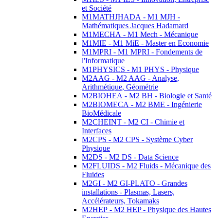
et Société
M1MATHJHADA - M1 MJH -
Mathématiques Jacques Hadamard
M1MECHA - M1 Mech - Mécanique
M1MIE - M1 MiE - Master en Economie
M1MPRI - M1 MPRI - Fondements de
l'Informatique
M1PHYSICS - M1 PHYS - Physique
M2AAG - M2 AAG - Analyse,
Arithmétique, Géométrie
M2BIOHEA - M2 BH - Biologie et Santé
M2BIOMECA - M2 BME - Ingénierie
BioMédicale
M2CHEINT - M2 CI - Chimie et
Interfaces
M2CPS - M2 CPS - Système Cyber
Physique
M2DS - M2 DS - Data Science
M2FLUIDS - M2 Fluids - Mécanique des
Fluides
M2GI - M2 GI-PLATO - Grandes
installations - Plasmas, Lasers,
Accélérateurs, Tokamaks
M2HEP - M2 HEP - Physique des Hautes