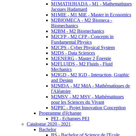
M1MATHJHADA - M1 - Mathematiques
Jacques Hadamard
M1MIE - M1 MiE - Master in Economics
M2BIOMECA - M2 Biomeca -
Biomechanics
M2BM - M2 Biomechanics
M2CFP - M2 CFP - Concepts in
Fundamental Physics
M2CPS - Cyber Physical System
M2DS - Data Sciences
M2ENERG - Master 2 Énergie
M2FLUIDS - M2 Fluids - Fluid
Mechanics
M2IGD - M2 IGD - Interaction, Graphic
and Design
M2MDA - M2 MdA - Mathématiques de
l'Aléatoire
M2MSV - M2 MSV - Mathématiques
pour les Sciences du Vivant
M2PIC - Projet Innovation Conception
Programme d'échange
PEI - Echanges PEI
Catalogue 2020 - 2021
Bachelor
BS - Bachelor of Science de l'Ecole