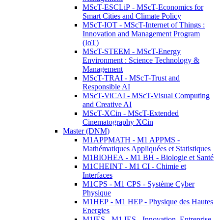
MScT-ESCLiP - MScT-Economics for
Smart Cities and Climate Policy
MScT-IOT - MScT-Internet of Things :
Innovation and Management Program
(IoT)
MScT-STEEM - MScT-Energy
Environment : Science Technology &
Management
MScT-TRAI - MScT-Trust and
Responsible AI
MScT-ViCAI - MScT-Visual Computing
and Creative AI
MScT-XCin - MScT-Extended
Cinematography XCin
Master (DNM)
M1APPMATH - M1 APPMS -
Mathématiques Appliquées et Statistiques
M1BIOHEA - M1 BH - Biologie et Santé
M1CHEINT - M1 CI - Chimie et
Interfaces
M1CPS - M1 CPS - Système Cyber
Physique
M1HEP - M1 HEP - Physique des Hautes
Energies
M1IES - M1 IES - Innovation, Entreprise