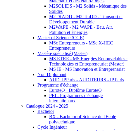
Matériaux et des Nano-Objets
M2SOLIDS - M2 Solids - Mécanique des
Solides
M2TRADD - M2 TraDD - Transport et
Développement Durable
M2WAPE - M2 WAPE - Eau, Air,
Pollution et Énergies
Master of Science (CGE)
MSc Entrepreneurs - MSc X-HEC
Entrepreneurs
Mastère spécialisé (Master)
MS ETRE - MS Energies Renouvelables :
Technologies et Entrepreneuriat (Master)
MS IE - MS Innovation et Entreprenariat
Non Diplomant
AUD_IPParis - AUDITEURS - IP Paris
Programme d'échange
EuroteQ - Diplôme EuroteQ
PEI - Programmes d'échange
internationaux
Catalogue 2024 - 2025
Bachelor
BX - Bachelor of Science de l'Ecole
polytechnique
Cycle Ingénieur