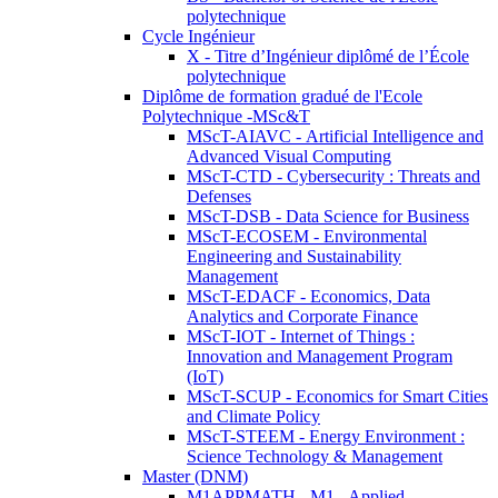
polytechnique
Cycle Ingénieur
X - Titre d’Ingénieur diplômé de l’École
polytechnique
Diplôme de formation gradué de l'Ecole
Polytechnique -MSc&T
MScT-AIAVC - Artificial Intelligence and
Advanced Visual Computing
MScT-CTD - Cybersecurity : Threats and
Defenses
MScT-DSB - Data Science for Business
MScT-ECOSEM - Environmental
Engineering and Sustainability
Management
MScT-EDACF - Economics, Data
Analytics and Corporate Finance
MScT-IOT - Internet of Things :
Innovation and Management Program
(IoT)
MScT-SCUP - Economics for Smart Cities
and Climate Policy
MScT-STEEM - Energy Environment :
Science Technology & Management
Master (DNM)
M1APPMATH - M1 - Applied