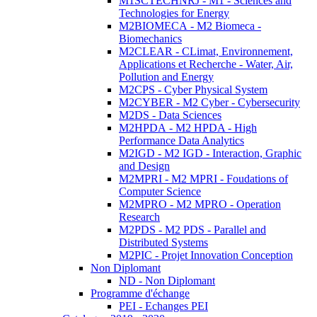
M1SCTECHNRJ - M1 - Sciences and
Technologies for Energy
M2BIOMECA - M2 Biomeca -
Biomechanics
M2CLEAR - CLimat, Environnement,
Applications et Recherche - Water, Air,
Pollution and Energy
M2CPS - Cyber Physical System
M2CYBER - M2 Cyber - Cybersecurity
M2DS - Data Sciences
M2HPDA - M2 HPDA - High
Performance Data Analytics
M2IGD - M2 IGD - Interaction, Graphic
and Design
M2MPRI - M2 MPRI - Foudations of
Computer Science
M2MPRO - M2 MPRO - Operation
Research
M2PDS - M2 PDS - Parallel and
Distributed Systems
M2PIC - Projet Innovation Conception
Non Diplomant
ND - Non Diplomant
Programme d'échange
PEI - Echanges PEI