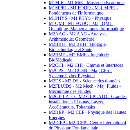
M1MIE - M1 MiE - Master en Economie
M1MPRI - M1 FODQ - Maj. MPRI -
Fondements de l'Informatique
M1PHYS - M1 PHYS - Physique
M1QMI - M1 FODQ - Maj. QMI -
Quantique, Mathematiques, Informatique
M2AAG - M2 AAG - Analyse,
Arithmétique, Géométrie
M2BBH - M2 BBH - Biologie,
Biotechnologie et Santé
M2BME - M2 BME - Ingénierie
BioMédicale
M2CHI - M2 CHI - Chimie et Interfaces
M2CPS - M2 CCSN - Maj. CPS -
Système Cyber Physique
M2DS - M2 DS - Science des données
M2FLUIDS - M2 Mech - Maj. Fluids -
Mecanique des Fluides
M2GIPLATO - M2 GI-PLATO - Grandes
installations - Plasmas, Lasers,
Accélérateurs, Tokamaks
M2HEP - M2 HEP - Physique des Hautes
Energies
M2ICFP - M2 ICFP - Centre International
de Physique Fondamentale