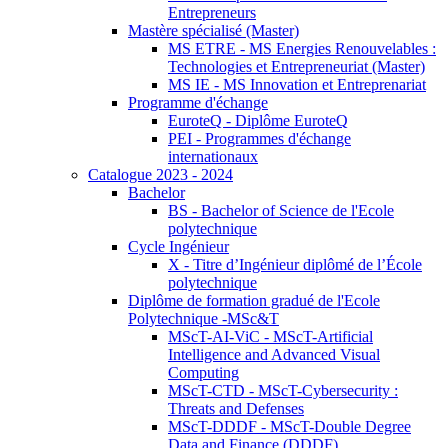
Entrepreneurs
Mastère spécialisé (Master)
MS ETRE - MS Energies Renouvelables :
Technologies et Entrepreneuriat (Master)
MS IE - MS Innovation et Entreprenariat
Programme d'échange
EuroteQ - Diplôme EuroteQ
PEI - Programmes d'échange
internationaux
Catalogue 2023 - 2024
Bachelor
BS - Bachelor of Science de l'Ecole
polytechnique
Cycle Ingénieur
X - Titre d’Ingénieur diplômé de l’École
polytechnique
Diplôme de formation gradué de l'Ecole
Polytechnique -MSc&T
MScT-AI-ViC - MScT-Artificial
Intelligence and Advanced Visual
Computing
MScT-CTD - MScT-Cybersecurity :
Threats and Defenses
MScT-DDDF - MScT-Double Degree
Data and Finance (DDDF)