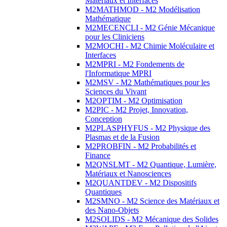
Matériaux et Interfaces
M2MATHMOD - M2 Modélisation
Mathématique
M2MECENCLI - M2 Génie Mécanique
pour les Cliniciens
M2MOCHI - M2 Chimie Moléculaire et
Interfaces
M2MPRI - M2 Fondements de
l'Informatique MPRI
M2MSV - M2 Mathématiques pour les
Sciences du Vivant
M2OPTIM - M2 Optimisation
M2PIC - M2 Projet, Innovation,
Conception
M2PLASPHYFUS - M2 Physique des
Plasmas et de la Fusion
M2PROBFIN - M2 Probabilités et
Finance
M2QNSLMT - M2 Quantique, Lumière,
Matériaux et Nanosciences
M2QUANTDEV - M2 Dispositifs
Quantiques
M2SMNO - M2 Science des Matériaux et
des Nano-Objets
M2SOLIDS - M2 Mécanique des Solides