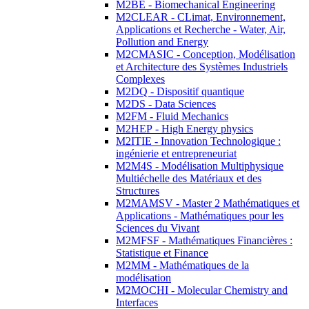
M2BE - Biomechanical Engineering
M2CLEAR - CLimat, Environnement,
Applications et Recherche - Water, Air,
Pollution and Energy
M2CMASIC - Conception, Modélisation
et Architecture des Systèmes Industriels
Complexes
M2DQ - Dispositif quantique
M2DS - Data Sciences
M2FM - Fluid Mechanics
M2HEP - High Energy physics
M2ITIE - Innovation Technologique :
ingénierie et entrepreneuriat
M2M4S - Modélisation Multiphysique
Multiéchelle des Matériaux et des
Structures
M2MAMSV - Master 2 Mathématiques et
Applications - Mathématiques pour les
Sciences du Vivant
M2MFSF - Mathématiques Financières :
Statistique et Finance
M2MM - Mathématiques de la
modélisation
M2MOCHI - Molecular Chemistry and
Interfaces