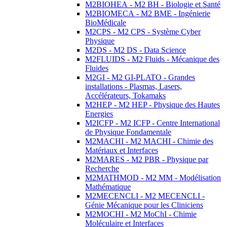
M2BIOHEA - M2 BH - Biologie et Santé
M2BIOMECA - M2 BME - Ingénierie
BioMédicale
M2CPS - M2 CPS - Système Cyber
Physique
M2DS - M2 DS - Data Science
M2FLUIDS - M2 Fluids - Mécanique des
Fluides
M2GI - M2 GI-PLATO - Grandes
installations - Plasmas, Lasers,
Accélérateurs, Tokamaks
M2HEP - M2 HEP - Physique des Hautes
Energies
M2ICFP - M2 ICFP - Centre International
de Physique Fondamentale
M2MACHI - M2 MACHI - Chimie des
Matériaux et Interfaces
M2MARES - M2 PBR - Physique par
Recherche
M2MATHMOD - M2 MM - Modélisation
Mathématique
M2MECENCLI - M2 MECENCLI -
Génie Mécanique pour les Cliniciens
M2MOCHI - M2 MoChI - Chimie
Moléculaire et Interfaces