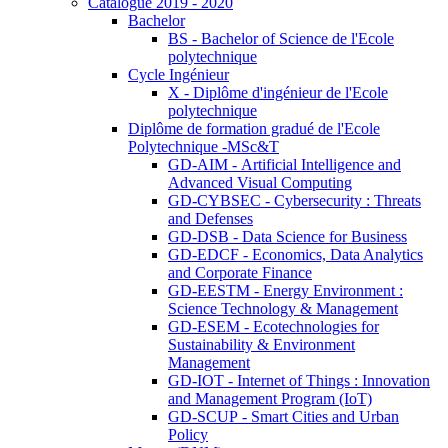
Catalogue 2019 - 2020
Bachelor
BS - Bachelor of Science de l'Ecole
polytechnique
Cycle Ingénieur
X - Diplôme d'ingénieur de l'Ecole
polytechnique
Diplôme de formation gradué de l'Ecole
Polytechnique -MSc&T
GD-AIM - Artificial Intelligence and
Advanced Visual Computing
GD-CYBSEC - Cybersecurity : Threats
and Defenses
GD-DSB - Data Science for Business
GD-EDCF - Economics, Data Analytics
and Corporate Finance
GD-EESTM - Energy Environment :
Science Technology & Management
GD-ESEM - Ecotechnologies for
Sustainability & Environment
Management
GD-IOT - Internet of Things : Innovation
and Management Program (IoT)
GD-SCUP - Smart Cities and Urban
Policy