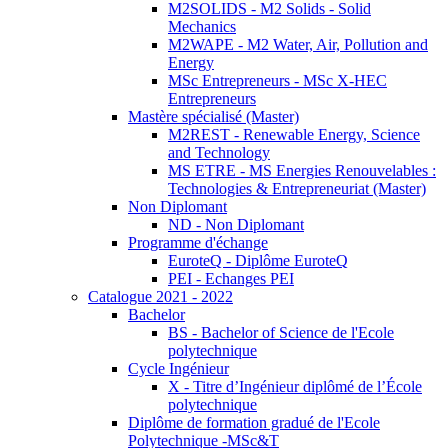
M2SOLIDS - M2 Solids - Solid
Mechanics
M2WAPE - M2 Water, Air, Pollution and
Energy
MSc Entrepreneurs - MSc X-HEC
Entrepreneurs
Mastère spécialisé (Master)
M2REST - Renewable Energy, Science
and Technology
MS ETRE - MS Energies Renouvelables :
Technologies & Entrepreneuriat (Master)
Non Diplomant
ND - Non Diplomant
Programme d'échange
EuroteQ - Diplôme EuroteQ
PEI - Echanges PEI
Catalogue 2021 - 2022
Bachelor
BS - Bachelor of Science de l'Ecole
polytechnique
Cycle Ingénieur
X - Titre d’Ingénieur diplômé de l’École
polytechnique
Diplôme de formation gradué de l'Ecole
Polytechnique -MSc&T