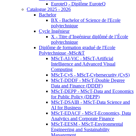
EuroteQ - Diplôme EuroteQ
Catalogue 2025 - 2026
Bachelor
BX - Bachelor of Science de l'Ecole
polytechnique
Cycle Ingénieur
X - Titre d’Ingénieur diplômé de l’École
polytechnique
Diplôme de formation gradué de l'Ecole
Polytechnique -MSc&T
MScT-AI-ViC - MScT-Artificial
Intelligence and Advanced Visual
Computing
MScT-CyS - MScT-Cybersecurity (CyS)
MScT-DDDF - MScT-Double Degree
Data and Finance (DDDF)
MScT-DEPP - MScT-Data and Economics
for Public Policy (DEPP)
MScT-DSAIB - MScT-Data Science and
AI for Business
MScT-EDACF - MScT-Economics, Data
Analytics and Corporate Finance
MScT-EESM - MScT-Environmental
Engineering and Sustainability
Management