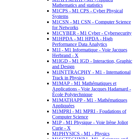
Mathematics and statistics
M1CPS - M1 CPS - Cyber Physical
Systems
M1CSN - M1 CSN - Computer Science
for Networks
M1CYBER - M1 Cyber - Cybersecurity
M1HPDA - M1 HPDA - High
Performance Data Analytics
M1I - M1 Informatique - Voie Jacques
Herbrand - X
M1IGD - M1 IGD - Interaction, Graphic
and Design
M1INTTRACPHY - M1 - International
Track in Physics
M1MAP - M1 Mathématiques et
Applications - Voie Jacques Hadamard -
École Polytechnique
M1MATHAPP - M1 - Mathématiques
Appliquées
M1MPRI - M1 MPRI - Foudations of
Computer Science
M1P - M1 Physique - Voie Irène Joliot
Curie - X
M1PHYSICS - M1 - Physics