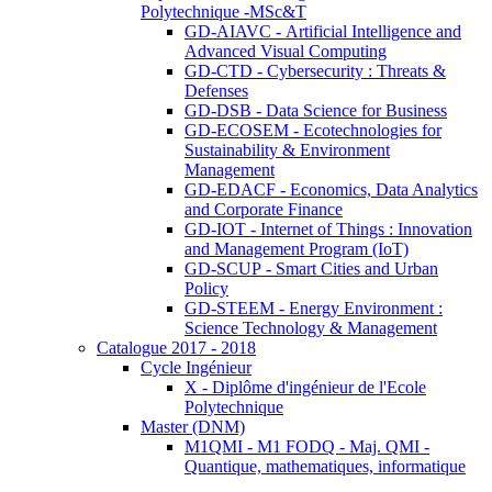
Polytechnique -MSc&T
GD-AIAVC - Artificial Intelligence and
Advanced Visual Computing
GD-CTD - Cybersecurity : Threats &
Defenses
GD-DSB - Data Science for Business
GD-ECOSEM - Ecotechnologies for
Sustainability & Environment
Management
GD-EDACF - Economics, Data Analytics
and Corporate Finance
GD-IOT - Internet of Things : Innovation
and Management Program (IoT)
GD-SCUP - Smart Cities and Urban
Policy
GD-STEEM - Energy Environment :
Science Technology & Management
Catalogue 2017 - 2018
Cycle Ingénieur
X - Diplôme d'ingénieur de l'Ecole
Polytechnique
Master (DNM)
M1QMI - M1 FODQ - Maj. QMI -
Quantique, mathematiques, informatique