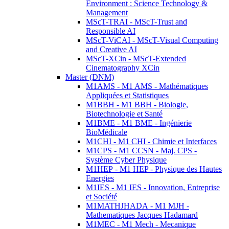
Environment : Science Technology &
Management
MScT-TRAI - MScT-Trust and
Responsible AI
MScT-ViCAI - MScT-Visual Computing
and Creative AI
MScT-XCin - MScT-Extended
Cinematography XCin
Master (DNM)
M1AMS - M1 AMS - Mathématiques
Appliquées et Statistiques
M1BBH - M1 BBH - Biologie,
Biotechnologie et Santé
M1BME - M1 BME - Ingénierie
BioMédicale
M1CHI - M1 CHI - Chimie et Interfaces
M1CPS - M1 CCSN - Maj. CPS -
Système Cyber Physique
M1HEP - M1 HEP - Physique des Hautes
Energies
M1IES - M1 IES - Innovation, Entreprise
et Société
M1MATHJHADA - M1 MJH -
Mathematiques Jacques Hadamard
M1MEC - M1 Mech - Mecanique