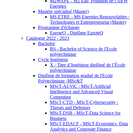
M2WAPE - M2 Eau, Pollution de l'Air et
Energies
Mastère spécialisé (Master)
MS ETRE - MS Energies Renouvelables :
Technologies et Entrepreneuriat (Master)
Programme d'échange
EuroteQ - Diplôme EuroteQ
Catalogue 2022 - 2023
Bachelor
BS - Bachelor of Science de l'Ecole
polytechnique
Cycle Ingénieur
X - Titre d’Ingénieur diplômé de l’École
polytechnique
Diplôme de formation gradué de l'Ecole
Polytechnique -MSc&T
MScT-AI-ViC - MScT-Artificial
Intelligence and Advanced Visual
Computing
MScT-CTD - MScT-Cybersecurity :
Threats and Defenses
MScT-DSB - MScT-Data Science for
Business
MScT-EDACF - MScT-Economics, Data
Analytics and Corporate Finance