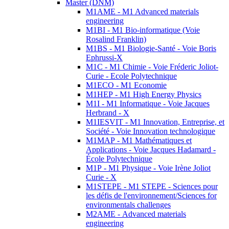
Master (DNM)
M1AME - M1 Advanced materials
engineering
M1BI - M1 Bio-informatique (Voie
Rosalind Franklin)
M1BS - M1 Biologie-Santé - Voie Boris
Ephrussi-X
M1C - M1 Chimie - Voie Fréderic Joliot-
Curie - Ecole Polytechnique
M1ECO - M1 Economie
M1HEP - M1 High Energy Physics
M1I - M1 Informatique - Voie Jacques
Herbrand - X
M1IESVIT - M1 Innovation, Entreprise, et
Société - Voie Innovation technologique
M1MAP - M1 Mathématiques et
Applications - Voie Jacques Hadamard -
École Polytechnique
M1P - M1 Physique - Voie Irène Joliot
Curie - X
M1STEPE - M1 STEPE - Sciences pour
les défis de l'environnement/Sciences for
environmentals challenges
M2AME - Advanced materials
engineering