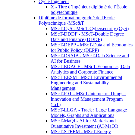
Cycle Ingénieur
X - Titre d’Ingénieur diplômé de l’École
polytechnique
Diplôme de formation gradué de l'Ecole
Polytechnique -MSc&T
MScT-CyS - MScT-Cybersecurity (CyS)
MScT-DDDF - MScT-Double Degree
Data and Finance (DDDF)
MScT-DEPP - MScT-Data and Economics
for Public Policy (DEPP)
MScT-DSAIB - MScT-Data Science and
AI for Business
MScT-EDACF - MScT-Economics, Data
Analytics and Corporate Finance
MScT-EESM - MScT-Environmental
Engineering and Sustainability
Management
MScT-IOT - MScT-Internet of Things :
Innovation and Management Program
(IoT)
MScT-LLGA - Track : Large Language
Models, Graphs and Applications
MScT-MaQI - AI for Markets and
Quantitative Investment (AI-MaQI)
MScT-STEEM - MScT-Energy