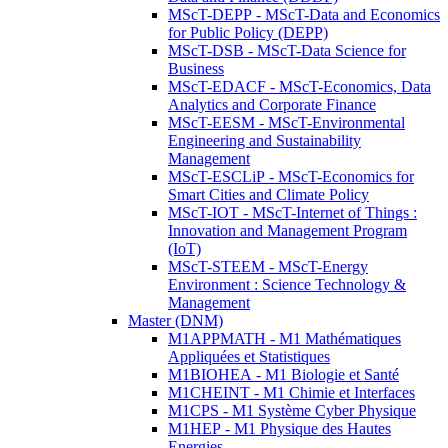
MScT-DEPP - MScT-Data and Economics
for Public Policy (DEPP)
MScT-DSB - MScT-Data Science for
Business
MScT-EDACF - MScT-Economics, Data
Analytics and Corporate Finance
MScT-EESM - MScT-Environmental
Engineering and Sustainability
Management
MScT-ESCLiP - MScT-Economics for
Smart Cities and Climate Policy
MScT-IOT - MScT-Internet of Things :
Innovation and Management Program
(IoT)
MScT-STEEM - MScT-Energy
Environment : Science Technology &
Management
Master (DNM)
M1APPMATH - M1 Mathématiques
Appliquées et Statistiques
M1BIOHEA - M1 Biologie et Santé
M1CHEINT - M1 Chimie et Interfaces
M1CPS - M1 Système Cyber Physique
M1HEP - M1 Physique des Hautes
Energies