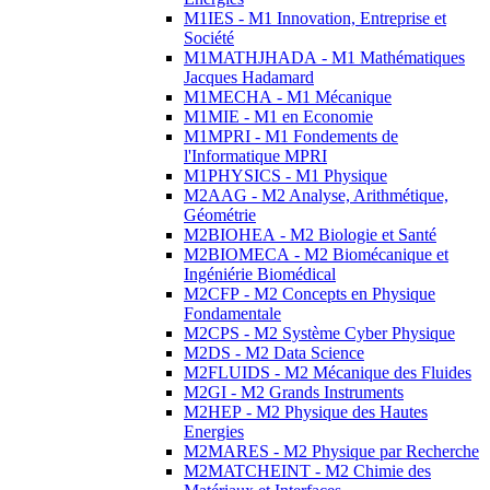
M1IES - M1 Innovation, Entreprise et
Société
M1MATHJHADA - M1 Mathématiques
Jacques Hadamard
M1MECHA - M1 Mécanique
M1MIE - M1 en Economie
M1MPRI - M1 Fondements de
l'Informatique MPRI
M1PHYSICS - M1 Physique
M2AAG - M2 Analyse, Arithmétique,
Géométrie
M2BIOHEA - M2 Biologie et Santé
M2BIOMECA - M2 Biomécanique et
Ingéniérie Biomédical
M2CFP - M2 Concepts en Physique
Fondamentale
M2CPS - M2 Système Cyber Physique
M2DS - M2 Data Science
M2FLUIDS - M2 Mécanique des Fluides
M2GI - M2 Grands Instruments
M2HEP - M2 Physique des Hautes
Energies
M2MARES - M2 Physique par Recherche
M2MATCHEINT - M2 Chimie des