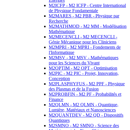
Energies
M2ICFP - M2 ICFP - Centre International
de Physique Fondamentale
M2MARES - M2 PBR - Physique par
Recherche
M2MATHMOD - M2 MM - Modélisation
Mathématique
M2MECENCLI - M2 MECENCLI -
Génie Mécanique pour les Cliniciens
M2MPRI - M2 MPRI - Fondements de
l'Informatique
M2MSV - M2 MSV - Mathématiques
pour les Sciences du Vivant
M2OPTIM - M2 OPT - Optimisation
M2PIC - M2 PIC - Projet, Innovation,
Conception
M2PLASPHYFUS - M2 PPF - Physique
des Plasmas et de la Fusion
M2PROBFIN - M2 PF - Probabilités et
Finance
M2QLMN - M2 QLMN - Quantique,
Lumière, Matériaux et Nanosciences
M2QUANTDEV - M2 QD - Dispositifs
Quantiques
M2SMNO - M2 SMNO - Science des