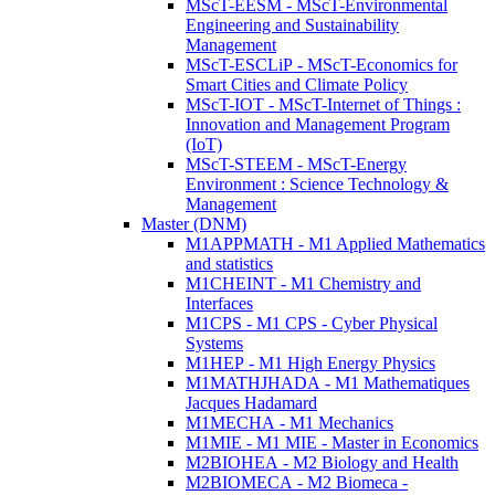
MScT-EESM - MScT-Environmental
Engineering and Sustainability
Management
MScT-ESCLiP - MScT-Economics for
Smart Cities and Climate Policy
MScT-IOT - MScT-Internet of Things :
Innovation and Management Program
(IoT)
MScT-STEEM - MScT-Energy
Environment : Science Technology &
Management
Master (DNM)
M1APPMATH - M1 Applied Mathematics
and statistics
M1CHEINT - M1 Chemistry and
Interfaces
M1CPS - M1 CPS - Cyber Physical
Systems
M1HEP - M1 High Energy Physics
M1MATHJHADA - M1 Mathematiques
Jacques Hadamard
M1MECHA - M1 Mechanics
M1MIE - M1 MIE - Master in Economics
M2BIOHEA - M2 Biology and Health
M2BIOMECA - M2 Biomeca -