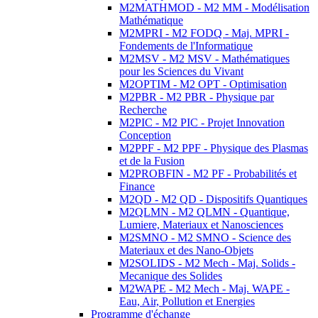
M2MATHMOD - M2 MM - Modélisation
Mathématique
M2MPRI - M2 FODQ - Maj. MPRI -
Fondements de l'Informatique
M2MSV - M2 MSV - Mathématiques
pour les Sciences du Vivant
M2OPTIM - M2 OPT - Optimisation
M2PBR - M2 PBR - Physique par
Recherche
M2PIC - M2 PIC - Projet Innovation
Conception
M2PPF - M2 PPF - Physique des Plasmas
et de la Fusion
M2PROBFIN - M2 PF - Probabilités et
Finance
M2QD - M2 QD - Dispositifs Quantiques
M2QLMN - M2 QLMN - Quantique,
Lumiere, Materiaux et Nanosciences
M2SMNO - M2 SMNO - Science des
Materiaux et des Nano-Objets
M2SOLIDS - M2 Mech - Maj. Solids -
Mecanique des Solides
M2WAPE - M2 Mech - Maj. WAPE -
Eau, Air, Pollution et Energies
Programme d'échange