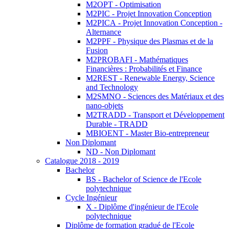
M2OPT - Optimisation
M2PIC - Projet Innovation Conception
M2PICA - Projet Innovation Conception -
Alternance
M2PPF - Physique des Plasmas et de la
Fusion
M2PROBAFI - Mathématiques
Financières : Probabilités et Finance
M2REST - Renewable Energy, Science
and Technology
M2SMNO - Sciences des Matériaux et des
nano-objets
M2TRADD - Transport et Développement
Durable - TRADD
MBIOENT - Master Bio-entrepreneur
Non Diplomant
ND - Non Diplomant
Catalogue 2018 - 2019
Bachelor
BS - Bachelor of Science de l'Ecole
polytechnique
Cycle Ingénieur
X - Diplôme d'ingénieur de l'Ecole
polytechnique
Diplôme de formation gradué de l'Ecole