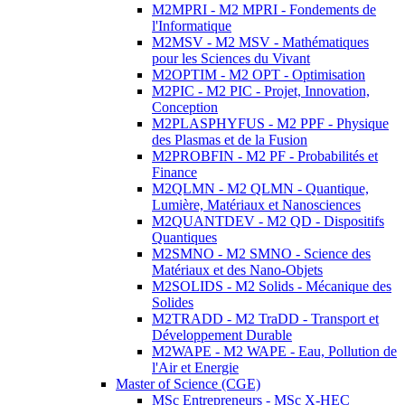
M2MPRI - M2 MPRI - Fondements de
l'Informatique
M2MSV - M2 MSV - Mathématiques
pour les Sciences du Vivant
M2OPTIM - M2 OPT - Optimisation
M2PIC - M2 PIC - Projet, Innovation,
Conception
M2PLASPHYFUS - M2 PPF - Physique
des Plasmas et de la Fusion
M2PROBFIN - M2 PF - Probabilités et
Finance
M2QLMN - M2 QLMN - Quantique,
Lumière, Matériaux et Nanosciences
M2QUANTDEV - M2 QD - Dispositifs
Quantiques
M2SMNO - M2 SMNO - Science des
Matériaux et des Nano-Objets
M2SOLIDS - M2 Solids - Mécanique des
Solides
M2TRADD - M2 TraDD - Transport et
Développement Durable
M2WAPE - M2 WAPE - Eau, Pollution de
l'Air et Energie
Master of Science (CGE)
MSc Entrepreneurs - MSc X-HEC