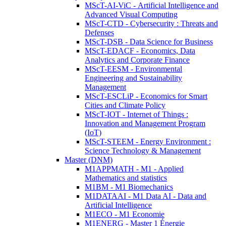
MScT-AI-ViC - Artificial Intelligence and
Advanced Visual Computing
MScT-CTD - Cybersecurity : Threats and
Defenses
MScT-DSB - Data Science for Business
MScT-EDACF - Economics, Data
Analytics and Corporate Finance
MScT-EESM - Environmental
Engineering and Sustainability
Management
MScT-ESCLiP - Economics for Smart
Cities and Climate Policy
MScT-IOT - Internet of Things :
Innovation and Management Program
(IoT)
MScT-STEEM - Energy Environment :
Science Technology & Management
Master (DNM)
M1APPMATH - M1 - Applied
Mathematics and statistics
M1BM - M1 Biomechanics
M1DATAAI - M1 Data AI - Data and
Artificial Intelligence
M1ECO - M1 Economie
M1ENERG - Master 1 Énergie