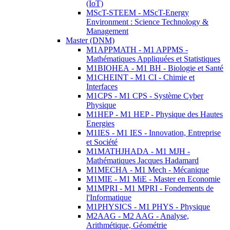
(IoT)
MScT-STEEM - MScT-Energy
Environment : Science Technology &
Management
Master (DNM)
M1APPMATH - M1 APPMS -
Mathématiques Appliquées et Statistiques
M1BIOHEA - M1 BH - Biologie et Santé
M1CHEINT - M1 CI - Chimie et
Interfaces
M1CPS - M1 CPS - Système Cyber
Physique
M1HEP - M1 HEP - Physique des Hautes
Energies
M1IES - M1 IES - Innovation, Entreprise
et Société
M1MATHJHADA - M1 MJH -
Mathématiques Jacques Hadamard
M1MECHA - M1 Mech - Mécanique
M1MIE - M1 MiE - Master en Economie
M1MPRI - M1 MPRI - Fondements de
l'Informatique
M1PHYSICS - M1 PHYS - Physique
M2AAG - M2 AAG - Analyse,
Arithmétique, Géométrie