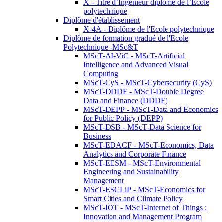
X - Titre d’Ingénieur diplômé de l’École
polytechnique
Diplôme d'établissement
X-4A - Diplôme de l'Ecole polytechnique
Diplôme de formation gradué de l'Ecole
Polytechnique -MSc&T
MScT-AI-ViC - MScT-Artificial
Intelligence and Advanced Visual
Computing
MScT-CyS - MScT-Cybersecurity (CyS)
MScT-DDDF - MScT-Double Degree
Data and Finance (DDDF)
MScT-DEPP - MScT-Data and Economics
for Public Policy (DEPP)
MScT-DSB - MScT-Data Science for
Business
MScT-EDACF - MScT-Economics, Data
Analytics and Corporate Finance
MScT-EESM - MScT-Environmental
Engineering and Sustainability
Management
MScT-ESCLiP - MScT-Economics for
Smart Cities and Climate Policy
MScT-IOT - MScT-Internet of Things :
Innovation and Management Program