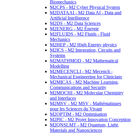
Biomechanics
M2CPS - M2 Cyber Physical System
M2DATAAI - M2 Data AI - Data and
Artificial Intelligence
M2DS - M2 Data Sciences
M2ENERG - M2 Énergie
M2FLUIDS - M2 Fluids - Fluid
Mechanics
M2HEP - M2 High Energy physics
M2ICS - M2 Integration, Circuits and
Systems
M2MATHMOD - M2 Mathematical
Modelling
M2MECENCLI - M2 Mecencli -
Mechanical Engineering for Clinicians
M2MICAS - M2 Machine Learning,
Communications and Security
M2MOCHI - M2 Molecular Chemistry
and Interfaces
M2MSV - M2 MSV - Mathématiques
pour les Sciences du Vivant
M2OPTIM - M2 Optimisation
M2PIC - M2 Projet Innovation Conception
M2QNSLMT - M2 Quantum, Light,
Materials and Nanosciences