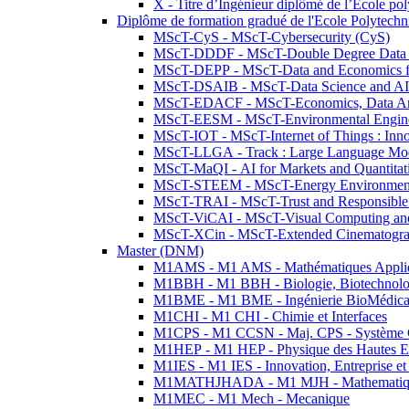
X - Titre d’Ingénieur diplômé de l’École po
Diplôme de formation gradué de l'Ecole Polytec
MScT-CyS - MScT-Cybersecurity (CyS)
MScT-DDDF - MScT-Double Degree Data 
MScT-DEPP - MScT-Data and Economics fo
MScT-DSAIB - MScT-Data Science and AI 
MScT-EDACF - MScT-Economics, Data Anal
MScT-EESM - MScT-Environmental Enginee
MScT-IOT - MScT-Internet of Things : Inn
MScT-LLGA - Track : Large Language Mode
MScT-MaQI - AI for Markets and Quantitat
MScT-STEEM - MScT-Energy Environment 
MScT-TRAI - MScT-Trust and Responsible
MScT-ViCAI - MScT-Visual Computing and
MScT-XCin - MScT-Extended Cinematogr
Master (DNM)
M1AMS - M1 AMS - Mathématiques Appliqué
M1BBH - M1 BBH - Biologie, Biotechnolog
M1BME - M1 BME - Ingénierie BioMédica
M1CHI - M1 CHI - Chimie et Interfaces
M1CPS - M1 CCSN - Maj. CPS - Système 
M1HEP - M1 HEP - Physique des Hautes E
M1IES - M1 IES - Innovation, Entreprise et
M1MATHJHADA - M1 MJH - Mathematiqu
M1MEC - M1 Mech - Mecanique