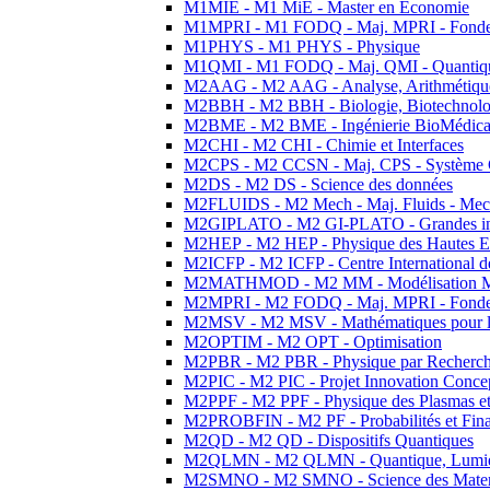
M1MIE - M1 MiE - Master en Economie
M1MPRI - M1 FODQ - Maj. MPRI - Fondeme
M1PHYS - M1 PHYS - Physique
M1QMI - M1 FODQ - Maj. QMI - Quantique
M2AAG - M2 AAG - Analyse, Arithmétique
M2BBH - M2 BBH - Biologie, Biotechnolog
M2BME - M2 BME - Ingénierie BioMédica
M2CHI - M2 CHI - Chimie et Interfaces
M2CPS - M2 CCSN - Maj. CPS - Système 
M2DS - M2 DS - Science des données
M2FLUIDS - M2 Mech - Maj. Fluids - Meca
M2GIPLATO - M2 GI-PLATO - Grandes instal
M2HEP - M2 HEP - Physique des Hautes E
M2ICFP - M2 ICFP - Centre International 
M2MATHMOD - M2 MM - Modélisation M
M2MPRI - M2 FODQ - Maj. MPRI - Fondeme
M2MSV - M2 MSV - Mathématiques pour le
M2OPTIM - M2 OPT - Optimisation
M2PBR - M2 PBR - Physique par Recherc
M2PIC - M2 PIC - Projet Innovation Conce
M2PPF - M2 PPF - Physique des Plasmas et
M2PROBFIN - M2 PF - Probabilités et Fin
M2QD - M2 QD - Dispositifs Quantiques
M2QLMN - M2 QLMN - Quantique, Lumiere
M2SMNO - M2 SMNO - Science des Materi