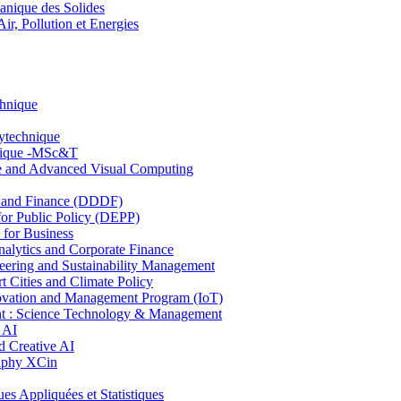
nique des Solides
, Pollution et Energies
chnique
lytechnique
hnique -MSc&T
ce and Advanced Visual Computing
and Finance (DDDF)
r Public Policy (DEPP)
for Business
ytics and Corporate Finance
ring and Sustainability Management
Cities and Climate Policy
ovation and Management Program (IoT)
: Science Technology & Management
 AI
 Creative AI
aphy XCin
ppliquées et Statistiques