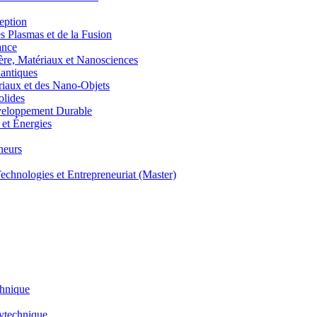
eption
lasmas et de la Fusion
ance
, Matériaux et Nanosciences
ntiques
aux et des Nano-Objets
lides
eloppement Durable
et Énergies
neurs
hnologies et Entrepreneuriat (Master)
chnique
lytechnique