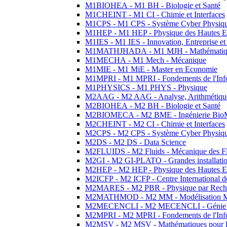
M1BIOHEA - M1 BH - Biologie et Santé
M1CHEINT - M1 CI - Chimie et Interfaces
M1CPS - M1 CPS - Système Cyber Physiq
M1HEP - M1 HEP - Physique des Hautes E
M1IES - M1 IES - Innovation, Entreprise et
M1MATHJHADA - M1 MJH - Mathématiqu
M1MECHA - M1 Mech - Mécanique
M1MIE - M1 MiE - Master en Economie
M1MPRI - M1 MPRI - Fondements de l'Inf
M1PHYSICS - M1 PHYS - Physique
M2AAG - M2 AAG - Analyse, Arithmétique
M2BIOHEA - M2 BH - Biologie et Santé
M2BIOMECA - M2 BME - Ingénierie BioM
M2CHEINT - M2 CI - Chimie et Interfaces
M2CPS - M2 CPS - Système Cyber Physiq
M2DS - M2 DS - Data Science
M2FLUIDS - M2 Fluids - Mécanique des Fl
M2GI - M2 GI-PLATO - Grandes installation
M2HEP - M2 HEP - Physique des Hautes E
M2ICFP - M2 ICFP - Centre International 
M2MARES - M2 PBR - Physique par Rech
M2MATHMOD - M2 MM - Modélisation M
M2MECENCLI - M2 MECENCLI - Génie Méc
M2MPRI - M2 MPRI - Fondements de l'Inf
M2MSV - M2 MSV - Mathématiques pour le