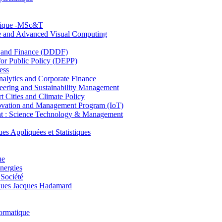
hnique -MSc&T
ce and Advanced Visual Computing
and Finance (DDDF)
r Public Policy (DEPP)
ess
ytics and Corporate Finance
ring and Sustainability Management
Cities and Climate Policy
ovation and Management Program (IoT)
: Science Technology & Management
ppliquées et Statistiques
ue
nergies
 Société
es Jacques Hadamard
ormatique