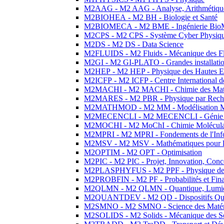
M2AAG - M2 AAG - Analyse, Arithmétique
M2BIOHEA - M2 BH - Biologie et Santé
M2BIOMECA - M2 BME - Ingénierie BioM
M2CPS - M2 CPS - Système Cyber Physiq
M2DS - M2 DS - Data Science
M2FLUIDS - M2 Fluids - Mécanique des Fl
M2GI - M2 GI-PLATO - Grandes installation
M2HEP - M2 HEP - Physique des Hautes E
M2ICFP - M2 ICFP - Centre International 
M2MACHI - M2 MACHI - Chimie des Matéri
M2MARES - M2 PBR - Physique par Rech
M2MATHMOD - M2 MM - Modélisation M
M2MECENCLI - M2 MECENCLI - Génie Méc
M2MOCHI - M2 MoChI - Chimie Moléculaire
M2MPRI - M2 MPRI - Fondements de l'Inf
M2MSV - M2 MSV - Mathématiques pour le
M2OPTIM - M2 OPT - Optimisation
M2PIC - M2 PIC - Projet, Innovation, Conc
M2PLASPHYFUS - M2 PPF - Physique des P
M2PROBFIN - M2 PF - Probabilités et Fin
M2QLMN - M2 QLMN - Quantique, Lumière
M2QUANTDEV - M2 QD - Dispositifs Qua
M2SMNO - M2 SMNO - Science des Matéri
M2SOLIDS - M2 Solids - Mécanique des So