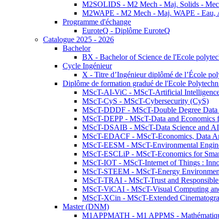
M2SOLIDS - M2 Mech - Maj. Solids - Meca
M2WAPE - M2 Mech - Maj. WAPE - Eau, Air
Programme d'échange
EuroteQ - Diplôme EuroteQ
Catalogue 2025 - 2026
Bachelor
BX - Bachelor of Science de l'Ecole polyte
Cycle Ingénieur
X - Titre d’Ingénieur diplômé de l’École po
Diplôme de formation gradué de l'Ecole Polytec
MScT-AI-ViC - MScT-Artificial Intelligen
MScT-CyS - MScT-Cybersecurity (CyS)
MScT-DDDF - MScT-Double Degree Data 
MScT-DEPP - MScT-Data and Economics fo
MScT-DSAIB - MScT-Data Science and AI 
MScT-EDACF - MScT-Economics, Data Anal
MScT-EESM - MScT-Environmental Enginee
MScT-ESCLiP - MScT-Economics for Smart 
MScT-IOT - MScT-Internet of Things : Inn
MScT-STEEM - MScT-Energy Environment 
MScT-TRAI - MScT-Trust and Responsible
MScT-ViCAI - MScT-Visual Computing and
MScT-XCin - MScT-Extended Cinematogr
Master (DNM)
M1APPMATH - M1 APPMS - Mathématiques A