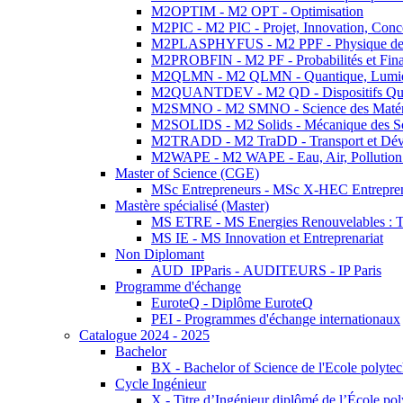
M2OPTIM - M2 OPT - Optimisation
M2PIC - M2 PIC - Projet, Innovation, Conc
M2PLASPHYFUS - M2 PPF - Physique des P
M2PROBFIN - M2 PF - Probabilités et Fin
M2QLMN - M2 QLMN - Quantique, Lumière
M2QUANTDEV - M2 QD - Dispositifs Qua
M2SMNO - M2 SMNO - Science des Matéri
M2SOLIDS - M2 Solids - Mécanique des So
M2TRADD - M2 TraDD - Transport et Dév
M2WAPE - M2 WAPE - Eau, Air, Pollution 
Master of Science (CGE)
MSc Entrepreneurs - MSc X-HEC Entrepre
Mastère spécialisé (Master)
MS ETRE - MS Energies Renouvelables : Tec
MS IE - MS Innovation et Entreprenariat
Non Diplomant
AUD_IPParis - AUDITEURS - IP Paris
Programme d'échange
EuroteQ - Diplôme EuroteQ
PEI - Programmes d'échange internationaux
Catalogue 2024 - 2025
Bachelor
BX - Bachelor of Science de l'Ecole polyte
Cycle Ingénieur
X - Titre d’Ingénieur diplômé de l’École po