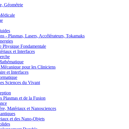
, Géométrie
édicale
ue
uides
s - Plasmas, Lasers, Accélérateurs, Tokamaks
nergies
de Physique Fondamentale
aux et Interfaces
erche
athématique
anique pour les Cliniciens
 et Interfaces
ormatique
s Sciences du Vivant
eption
lasmas et de la Fusion
ance
, Matériaux et Nanosciences
ntiques
aux et des Nano-Objets
lides