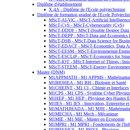
Diplôme d'établissement
X-4A - Diplôme de l'Ecole polytechnique
Diplôme de formation gradué de l'Ecole Polytec
MScT-AI-ViC - MScT-Artificial Intelligen
MScT-CyS - MScT-Cybersecurity (CyS)
MScT-DDDF - MScT-Double Degree Data 
MScT-DEPP - MScT-Data and Economics fo
MScT-DSB - MScT-Data Science for Busin
MScT-EDACF - MScT-Economics, Data Anal
MScT-EESM - MScT-Environmental Enginee
MScT-ESCLiP - MScT-Economics for Smart 
MScT-IOT - MScT-Internet of Things : Inn
MScT-STEEM - MScT-Energy Environment 
Master (DNM)
M1APPMATH - M1 APPMS - Mathématiques A
M1BIOHEA - M1 BH - Biologie et Santé
M1CHEINT - M1 CI - Chimie et Interfaces
M1CPS - M1 CPS - Système Cyber Physiq
M1HEP - M1 HEP - Physique des Hautes E
M1IES - M1 IES - Innovation, Entreprise et
M1MATHJHADA - M1 MJH - Mathématiqu
M1MECHA - M1 Mech - Mécanique
M1MIE - M1 MiE - Master en Economie
M1MPRI - M1 MPRI - Fondements de l'Inf
M1PHYSICS - M1 PHYS - Physique