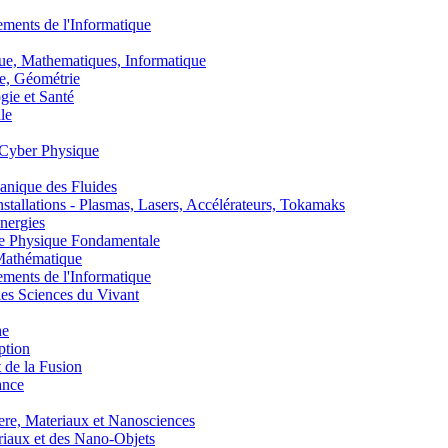
nts de l'Informatique
, Mathematiques, Informatique
, Géométrie
ie et Santé
le
Cyber Physique
nique des Fluides
lations - Plasmas, Lasers, Accélérateurs, Tokamaks
nergies
de Physique Fondamentale
athématique
nts de l'Informatique
s Sciences du Vivant
he
ption
 de la Fusion
ance
, Materiaux et Nanosciences
aux et des Nano-Objets