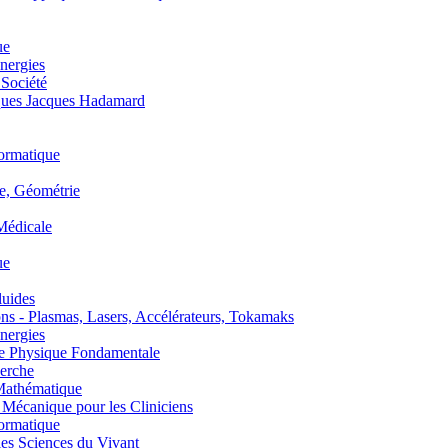
ue
nergies
 Société
es Jacques Hadamard
ormatique
, Géométrie
édicale
ue
uides
s - Plasmas, Lasers, Accélérateurs, Tokamaks
nergies
de Physique Fondamentale
erche
athématique
anique pour les Cliniciens
ormatique
s Sciences du Vivant