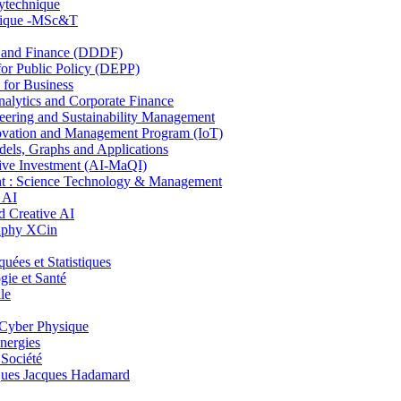
lytechnique
hnique -MSc&T
and Finance (DDDF)
r Public Policy (DEPP)
for Business
ytics and Corporate Finance
ring and Sustainability Management
ovation and Management Program (IoT)
ls, Graphs and Applications
ive Investment (AI-MaQI)
: Science Technology & Management
 AI
 Creative AI
aphy XCin
es et Statistiques
ie et Santé
le
Cyber Physique
nergies
 Société
es Jacques Hadamard