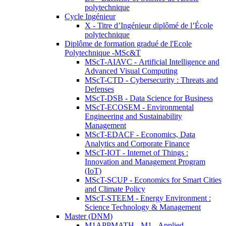
polytechnique
Cycle Ingénieur
X - Titre d’Ingénieur diplômé de l’École
polytechnique
Diplôme de formation gradué de l'Ecole
Polytechnique -MSc&T
MScT-AIAVC - Artificial Intelligence and
Advanced Visual Computing
MScT-CTD - Cybersecurity : Threats and
Defenses
MScT-DSB - Data Science for Business
MScT-ECOSEM - Environmental
Engineering and Sustainability
Management
MScT-EDACF - Economics, Data
Analytics and Corporate Finance
MScT-IOT - Internet of Things :
Innovation and Management Program
(IoT)
MScT-SCUP - Economics for Smart Cities
and Climate Policy
MScT-STEEM - Energy Environment :
Science Technology & Management
Master (DNM)
M1APPMATH - M1 - Applied