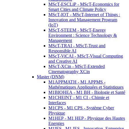
MScT-ESCLiP - MScT-Economics for
Smart Cities and Climate Policy
MScT-IOT - MScT-Internet of Things :
Innovation and Management Program
(IoT)
MScT-STEEM - MScT-Energy
Environment : Science Technology &
Management
MScT-TRAI - MScT-Trust and
Responsible AI
MScT-ViCAI - MScT-Visual Computing
and Creative AI
MScT-XCin - MScT-Extended
Cinematography XCin
Master (DNM)
M1APPMATH - M1 APPMS -
Mathématiques Appliquées et Statistiques
M1BIOHEA - M1 BH - Biologie et Santé
M1CHEINT - M1 CI - Chimie et
Interfaces
M1CPS - M1 CPS - Système Cyber
Physique
M1HEP - M1 HEP - Physique des Hautes
Energies
M1IES - M1 IES - Innovation, Entreprise