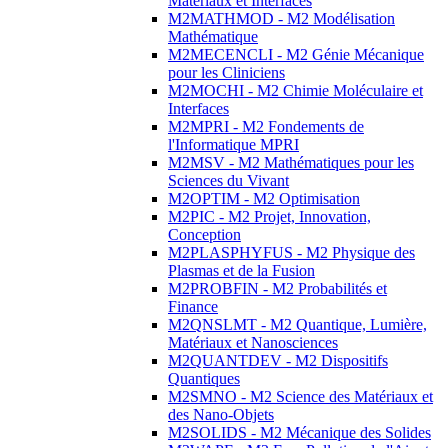
Matériaux et Interfaces
M2MATHMOD - M2 Modélisation
Mathématique
M2MECENCLI - M2 Génie Mécanique
pour les Cliniciens
M2MOCHI - M2 Chimie Moléculaire et
Interfaces
M2MPRI - M2 Fondements de
l'Informatique MPRI
M2MSV - M2 Mathématiques pour les
Sciences du Vivant
M2OPTIM - M2 Optimisation
M2PIC - M2 Projet, Innovation,
Conception
M2PLASPHYFUS - M2 Physique des
Plasmas et de la Fusion
M2PROBFIN - M2 Probabilités et
Finance
M2QNSLMT - M2 Quantique, Lumière,
Matériaux et Nanosciences
M2QUANTDEV - M2 Dispositifs
Quantiques
M2SMNO - M2 Science des Matériaux et
des Nano-Objets
M2SOLIDS - M2 Mécanique des Solides