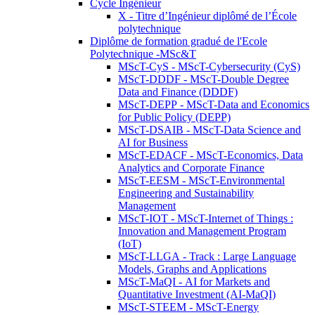
Cycle Ingénieur
X - Titre d’Ingénieur diplômé de l’École
polytechnique
Diplôme de formation gradué de l'Ecole
Polytechnique -MSc&T
MScT-CyS - MScT-Cybersecurity (CyS)
MScT-DDDF - MScT-Double Degree
Data and Finance (DDDF)
MScT-DEPP - MScT-Data and Economics
for Public Policy (DEPP)
MScT-DSAIB - MScT-Data Science and
AI for Business
MScT-EDACF - MScT-Economics, Data
Analytics and Corporate Finance
MScT-EESM - MScT-Environmental
Engineering and Sustainability
Management
MScT-IOT - MScT-Internet of Things :
Innovation and Management Program
(IoT)
MScT-LLGA - Track : Large Language
Models, Graphs and Applications
MScT-MaQI - AI for Markets and
Quantitative Investment (AI-MaQI)
MScT-STEEM - MScT-Energy