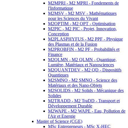
M2MPRI - M2 MPRI - Fondements de
l'Informatique
M2MSV - M2 MSV - Mathématiques
pour les Sciences du Vivant
M2OPTIM - M2 OPT - Optimisation
M2PIC - M2 PIC - Projet, Innovation,
Conception
M2PLASPHYFUS - M2 PPF - Physique
des Plasmas et de la Fusion
M2PROBFIN - M2 PF - Probabilités et
Finance
M2QLMN - M2 QLMN - Quantique,
Lumière, Matériaux et Nanosciences
M2QUANTDEV - M2 QD - Dispositifs
Quantiques
M2SMNO - M2 SMNO - Science des
Matériaux et des Nano-Objets
M2SOLIDS - M2 Solids - Mécanique des
Solides
M2TRADD - M2 TraDD - Transport et
Développement Durable
M2WAPE - M2 WAPE - Eau, Pollution de
l'Air et Energie
Master of Science (CGE)
MSc Entrepreneurs - MSc X-HEC