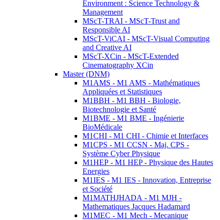
Environment : Science Technology &
Management
MScT-TRAI - MScT-Trust and
Responsible AI
MScT-ViCAI - MScT-Visual Computing
and Creative AI
MScT-XCin - MScT-Extended
Cinematography XCin
Master (DNM)
M1AMS - M1 AMS - Mathématiques
Appliquées et Statistiques
M1BBH - M1 BBH - Biologie,
Biotechnologie et Santé
M1BME - M1 BME - Ingénierie
BioMédicale
M1CHI - M1 CHI - Chimie et Interfaces
M1CPS - M1 CCSN - Maj. CPS -
Système Cyber Physique
M1HEP - M1 HEP - Physique des Hautes
Energies
M1IES - M1 IES - Innovation, Entreprise
et Société
M1MATHJHADA - M1 MJH -
Mathematiques Jacques Hadamard
M1MEC - M1 Mech - Mecanique