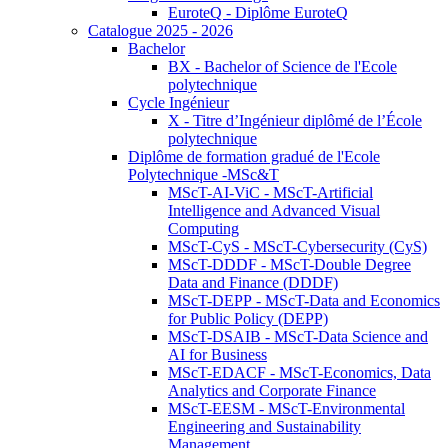
EuroteQ - Diplôme EuroteQ
Catalogue 2025 - 2026
Bachelor
BX - Bachelor of Science de l'Ecole
polytechnique
Cycle Ingénieur
X - Titre d’Ingénieur diplômé de l’École
polytechnique
Diplôme de formation gradué de l'Ecole
Polytechnique -MSc&T
MScT-AI-ViC - MScT-Artificial
Intelligence and Advanced Visual
Computing
MScT-CyS - MScT-Cybersecurity (CyS)
MScT-DDDF - MScT-Double Degree
Data and Finance (DDDF)
MScT-DEPP - MScT-Data and Economics
for Public Policy (DEPP)
MScT-DSAIB - MScT-Data Science and
AI for Business
MScT-EDACF - MScT-Economics, Data
Analytics and Corporate Finance
MScT-EESM - MScT-Environmental
Engineering and Sustainability
Management