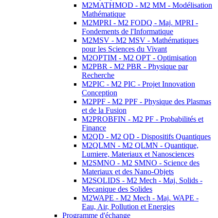
M2MATHMOD - M2 MM - Modélisation
Mathématique
M2MPRI - M2 FODQ - Maj. MPRI -
Fondements de l'Informatique
M2MSV - M2 MSV - Mathématiques
pour les Sciences du Vivant
M2OPTIM - M2 OPT - Optimisation
M2PBR - M2 PBR - Physique par
Recherche
M2PIC - M2 PIC - Projet Innovation
Conception
M2PPF - M2 PPF - Physique des Plasmas
et de la Fusion
M2PROBFIN - M2 PF - Probabilités et
Finance
M2QD - M2 QD - Dispositifs Quantiques
M2QLMN - M2 QLMN - Quantique,
Lumiere, Materiaux et Nanosciences
M2SMNO - M2 SMNO - Science des
Materiaux et des Nano-Objets
M2SOLIDS - M2 Mech - Maj. Solids -
Mecanique des Solides
M2WAPE - M2 Mech - Maj. WAPE -
Eau, Air, Pollution et Energies
Programme d'échange