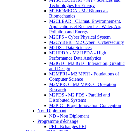
M1SCTECHNRJ - M1 - Sciences and
Technologies for Energy
M2BIOMECA - M2 Biomeca -
Biomechanics
M2CLEAR - CLimat, Environnement,
Applications et Recherche - Water, Air,
Pollution and Energy
M2CPS - Cyber Physical System
M2CYBER - M2 Cyber - Cybersecurity
M2DS - Data Sciences
M2HPDA - M2 HPDA - High
Performance Data Analytics
M2IGD - M2 IGD - Interaction, Graphic
and Design
M2MPRI - M2 MPRI - Foudations of
Computer Science
M2MPRO - M2 MPRO - Operation
Research
M2PDS - M2 PDS - Parallel and
Distributed Systems
M2PIC - Projet Innovation Conception
Non Diplomant
ND - Non Diplomant
Programme d'échange
PEI - Echanges PEI