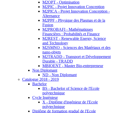
M2OPT - Optimisation
M2PIC - Projet Innovation Conception
M2PICA - Projet Innovation Conception -
Alternance
M2PPF - Physique des Plasmas et de la
Fusion
M2PROBAFI - Mathématiques
Financières : Probabilités et Finance
M2REST - Renewable Energy, Science
and Technology
M2SMNO - Sciences des Matériaux et des
nano-objets
M2TRADD - Transport et Développement
Durable - TRADD
MBIOENT - Master Bio-entrepreneur
Non Diplomant
ND - Non Diplomant
Catalogue 2018 - 2019
Bachelor
BS - Bachelor of Science de l'Ecole
polytechnique
Cycle Ingénieur
X - Diplôme d'ingénieur de l'Ecole
polytechnique
Diplôme de formation gradué de l'Ecole