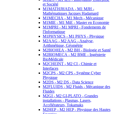
et Société
M1MATHJHADA - M1 MJH -
Mathématiques Jacques Hadamard
M1MECHA - M1 Mech - Mécanique
M1MIE - M1 MiE - Master en Economie
M1MPRI - M1 MPRI - Fondements de
l'Informatique
M1PHYSICS - M1 PHYS - Physique
M2AAG - M2 AAG - Analyse,
Arithmétique, Géométrie
M2BIOHEA - M2 BH - Biologie et Santé
M2BIOMECA - M2 BME - Ingénierie
BioMédicale
M2CHEINT - M2 CI - Chimie et
Interfaces
M2CPS - M2 CPS - Système Cyber
Physique
M2DS - M2 DS - Data Science
M2FLUIDS - M2 Fluids - Mécanique des
Fluides
M2GI - M2 GI-PLATO - Grandes
installations - Plasmas, Lasers,
Accélérateurs, Tokamaks
M2HEP - M2 HEP - Physique des Hautes