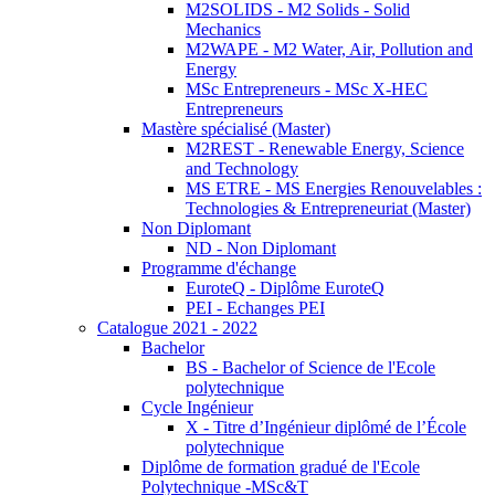
M2SOLIDS - M2 Solids - Solid
Mechanics
M2WAPE - M2 Water, Air, Pollution and
Energy
MSc Entrepreneurs - MSc X-HEC
Entrepreneurs
Mastère spécialisé (Master)
M2REST - Renewable Energy, Science
and Technology
MS ETRE - MS Energies Renouvelables :
Technologies & Entrepreneuriat (Master)
Non Diplomant
ND - Non Diplomant
Programme d'échange
EuroteQ - Diplôme EuroteQ
PEI - Echanges PEI
Catalogue 2021 - 2022
Bachelor
BS - Bachelor of Science de l'Ecole
polytechnique
Cycle Ingénieur
X - Titre d’Ingénieur diplômé de l’École
polytechnique
Diplôme de formation gradué de l'Ecole
Polytechnique -MSc&T