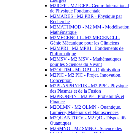
Energies
M2ICFP - M2 ICFP - Centre International
de Physique Fondamentale
M2MARES - M2 PBR - Physique par
Recherche
M2MATHMOD - M2 MM - Modélisation
Mathématique
M2MECENCLI - M2 MECENCLI -
Génie Mécanique pour les Cliniciens
M2MPRI - M2 MPRI - Fondements de
l'Informatique
M2MSV - M2 MSV - Mathématiques
pour les Sciences du Vivant
M2OPTIM - M2 OPT - Optimisation
M2PIC - M2 PIC - Projet, Innovation,
Conception
M2PLASPHYFUS - M2 PPF - Physique
des Plasmas et de la Fusion
M2PROBFIN - M2 PF - Probabilités et
Finance
M2QLMN - M2 QLMN - Quantique,
Lumière, Matériaux et Nanosciences
M2QUANTDEV - M2 QD - Dispositifs
Quantiques
M2SMNO - M2 SMNO - Science des