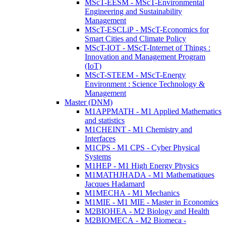
MScT-EESM - MScT-Environmental
Engineering and Sustainability
Management
MScT-ESCLiP - MScT-Economics for
Smart Cities and Climate Policy
MScT-IOT - MScT-Internet of Things :
Innovation and Management Program
(IoT)
MScT-STEEM - MScT-Energy
Environment : Science Technology &
Management
Master (DNM)
M1APPMATH - M1 Applied Mathematics
and statistics
M1CHEINT - M1 Chemistry and
Interfaces
M1CPS - M1 CPS - Cyber Physical
Systems
M1HEP - M1 High Energy Physics
M1MATHJHADA - M1 Mathematiques
Jacques Hadamard
M1MECHA - M1 Mechanics
M1MIE - M1 MIE - Master in Economics
M2BIOHEA - M2 Biology and Health
M2BIOMECA - M2 Biomeca -