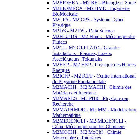
M2BIOHEA - M2 BH - Biologie et Santé
M2BIOMECA - M2 BME - Ingénierie
BioMédicale
M2CPS - M2 CPS - Système Cyber
Physique
M2DS - M2 DS - Data Science
M2FLUIDS - M2 Fluids - Mécanique des
Fluides
M2GI - M2 GI-PLATO - Grandes
installations - Plasmas, Lasers,
Accélérateurs, Tokamaks
M2HEP - M2 HEP - Physique des Hautes
Energies
M2ICFP - M2 ICFP - Centre International
de Physique Fondamentale
M2MACHI - M2 MACHI - Chimie des
Matériaux et Interfaces
M2MARES - M2 PBR - Physique par
Recherche
M2MATHMOD - M2 MM - Modélisation
Mathématique
M2MECENCLI - M2 MECENCLI -
Génie Mécanique pour les Cliniciens
M2MOCHI - M2 MoChI - Chimie
Moléculaire et Interfaces