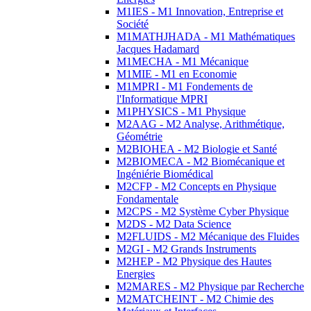
M1IES - M1 Innovation, Entreprise et
Société
M1MATHJHADA - M1 Mathématiques
Jacques Hadamard
M1MECHA - M1 Mécanique
M1MIE - M1 en Economie
M1MPRI - M1 Fondements de
l'Informatique MPRI
M1PHYSICS - M1 Physique
M2AAG - M2 Analyse, Arithmétique,
Géométrie
M2BIOHEA - M2 Biologie et Santé
M2BIOMECA - M2 Biomécanique et
Ingéniérie Biomédical
M2CFP - M2 Concepts en Physique
Fondamentale
M2CPS - M2 Système Cyber Physique
M2DS - M2 Data Science
M2FLUIDS - M2 Mécanique des Fluides
M2GI - M2 Grands Instruments
M2HEP - M2 Physique des Hautes
Energies
M2MARES - M2 Physique par Recherche
M2MATCHEINT - M2 Chimie des