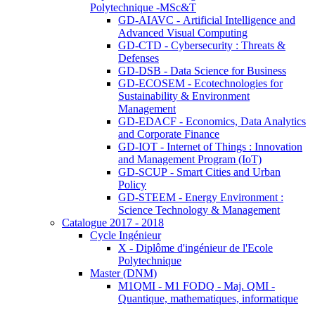
Polytechnique -MSc&T
GD-AIAVC - Artificial Intelligence and
Advanced Visual Computing
GD-CTD - Cybersecurity : Threats &
Defenses
GD-DSB - Data Science for Business
GD-ECOSEM - Ecotechnologies for
Sustainability & Environment
Management
GD-EDACF - Economics, Data Analytics
and Corporate Finance
GD-IOT - Internet of Things : Innovation
and Management Program (IoT)
GD-SCUP - Smart Cities and Urban
Policy
GD-STEEM - Energy Environment :
Science Technology & Management
Catalogue 2017 - 2018
Cycle Ingénieur
X - Diplôme d'ingénieur de l'Ecole
Polytechnique
Master (DNM)
M1QMI - M1 FODQ - Maj. QMI -
Quantique, mathematiques, informatique