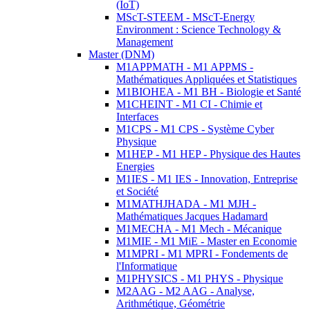
(IoT)
MScT-STEEM - MScT-Energy
Environment : Science Technology &
Management
Master (DNM)
M1APPMATH - M1 APPMS -
Mathématiques Appliquées et Statistiques
M1BIOHEA - M1 BH - Biologie et Santé
M1CHEINT - M1 CI - Chimie et
Interfaces
M1CPS - M1 CPS - Système Cyber
Physique
M1HEP - M1 HEP - Physique des Hautes
Energies
M1IES - M1 IES - Innovation, Entreprise
et Société
M1MATHJHADA - M1 MJH -
Mathématiques Jacques Hadamard
M1MECHA - M1 Mech - Mécanique
M1MIE - M1 MiE - Master en Economie
M1MPRI - M1 MPRI - Fondements de
l'Informatique
M1PHYSICS - M1 PHYS - Physique
M2AAG - M2 AAG - Analyse,
Arithmétique, Géométrie