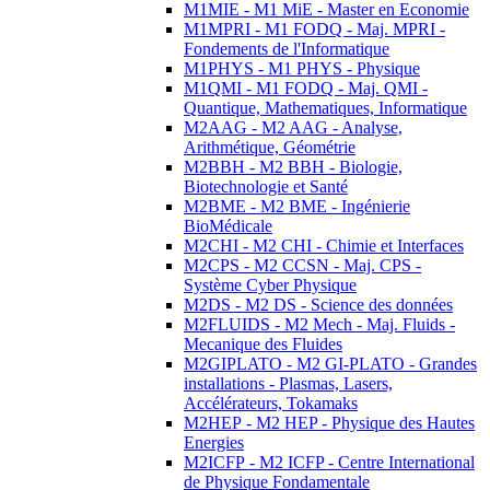
M1MIE - M1 MiE - Master en Economie
M1MPRI - M1 FODQ - Maj. MPRI -
Fondements de l'Informatique
M1PHYS - M1 PHYS - Physique
M1QMI - M1 FODQ - Maj. QMI -
Quantique, Mathematiques, Informatique
M2AAG - M2 AAG - Analyse,
Arithmétique, Géométrie
M2BBH - M2 BBH - Biologie,
Biotechnologie et Santé
M2BME - M2 BME - Ingénierie
BioMédicale
M2CHI - M2 CHI - Chimie et Interfaces
M2CPS - M2 CCSN - Maj. CPS -
Système Cyber Physique
M2DS - M2 DS - Science des données
M2FLUIDS - M2 Mech - Maj. Fluids -
Mecanique des Fluides
M2GIPLATO - M2 GI-PLATO - Grandes
installations - Plasmas, Lasers,
Accélérateurs, Tokamaks
M2HEP - M2 HEP - Physique des Hautes
Energies
M2ICFP - M2 ICFP - Centre International
de Physique Fondamentale