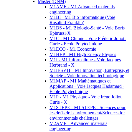
Master (DNM)
M1AME - M1 Advanced materials
engineering
M1BI - M1 Bio-informatique (Voie
Rosalind Franklin)
M1BS - M1 Biologie-Santé - Voie Boris
Ephrussi-X
M1C - M1 Chimie - Voie Fréderic Joliot-
Curie - Ecole Polytechnique
M1ECO - M1 Economie
M1HEP - M1 High Energy Physics
M1I - M1 Informatique - Voie Jacques
Herbrand - X
M1IESVIT - M1 Innovation, Entreprise, et
Société - Voie Innovation technologique
M1MAP - M1 Mathématiques et
Applications - Voie Jacques Hadamard -
École Polytechnique
M1P - M1 Physique - Voie Irène Joliot
Curie - X
M1STEPE - M1 STEPE - Sciences pour
les défis de l'environnement/Sciences for
environmentals challenges
M2AME - Advanced materials
engineering