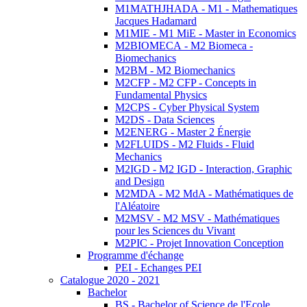
M1MATHJHADA - M1 - Mathematiques
Jacques Hadamard
M1MIE - M1 MiE - Master in Economics
M2BIOMECA - M2 Biomeca -
Biomechanics
M2BM - M2 Biomechanics
M2CFP - M2 CFP - Concepts in
Fundamental Physics
M2CPS - Cyber Physical System
M2DS - Data Sciences
M2ENERG - Master 2 Énergie
M2FLUIDS - M2 Fluids - Fluid
Mechanics
M2IGD - M2 IGD - Interaction, Graphic
and Design
M2MDA - M2 MdA - Mathématiques de
l'Aléatoire
M2MSV - M2 MSV - Mathématiques
pour les Sciences du Vivant
M2PIC - Projet Innovation Conception
Programme d'échange
PEI - Echanges PEI
Catalogue 2020 - 2021
Bachelor
BS - Bachelor of Science de l'Ecole