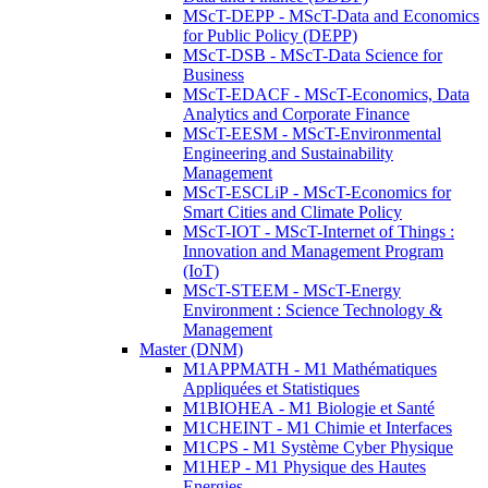
MScT-DEPP - MScT-Data and Economics
for Public Policy (DEPP)
MScT-DSB - MScT-Data Science for
Business
MScT-EDACF - MScT-Economics, Data
Analytics and Corporate Finance
MScT-EESM - MScT-Environmental
Engineering and Sustainability
Management
MScT-ESCLiP - MScT-Economics for
Smart Cities and Climate Policy
MScT-IOT - MScT-Internet of Things :
Innovation and Management Program
(IoT)
MScT-STEEM - MScT-Energy
Environment : Science Technology &
Management
Master (DNM)
M1APPMATH - M1 Mathématiques
Appliquées et Statistiques
M1BIOHEA - M1 Biologie et Santé
M1CHEINT - M1 Chimie et Interfaces
M1CPS - M1 Système Cyber Physique
M1HEP - M1 Physique des Hautes
Energies