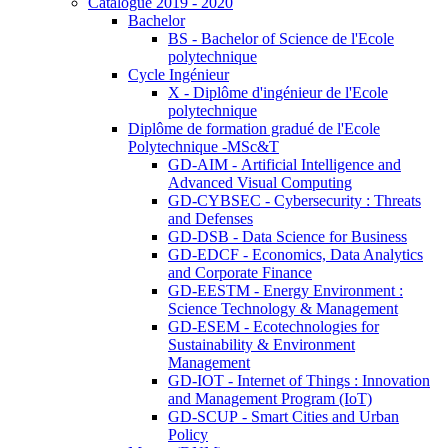
Catalogue 2019 - 2020
Bachelor
BS - Bachelor of Science de l'Ecole
polytechnique
Cycle Ingénieur
X - Diplôme d'ingénieur de l'Ecole
polytechnique
Diplôme de formation gradué de l'Ecole
Polytechnique -MSc&T
GD-AIM - Artificial Intelligence and
Advanced Visual Computing
GD-CYBSEC - Cybersecurity : Threats
and Defenses
GD-DSB - Data Science for Business
GD-EDCF - Economics, Data Analytics
and Corporate Finance
GD-EESTM - Energy Environment :
Science Technology & Management
GD-ESEM - Ecotechnologies for
Sustainability & Environment
Management
GD-IOT - Internet of Things : Innovation
and Management Program (IoT)
GD-SCUP - Smart Cities and Urban
Policy