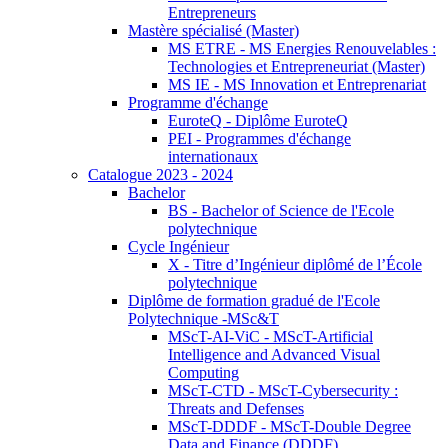
Entrepreneurs
Mastère spécialisé (Master)
MS ETRE - MS Energies Renouvelables :
Technologies et Entrepreneuriat (Master)
MS IE - MS Innovation et Entreprenariat
Programme d'échange
EuroteQ - Diplôme EuroteQ
PEI - Programmes d'échange
internationaux
Catalogue 2023 - 2024
Bachelor
BS - Bachelor of Science de l'Ecole
polytechnique
Cycle Ingénieur
X - Titre d’Ingénieur diplômé de l’École
polytechnique
Diplôme de formation gradué de l'Ecole
Polytechnique -MSc&T
MScT-AI-ViC - MScT-Artificial
Intelligence and Advanced Visual
Computing
MScT-CTD - MScT-Cybersecurity :
Threats and Defenses
MScT-DDDF - MScT-Double Degree
Data and Finance (DDDF)