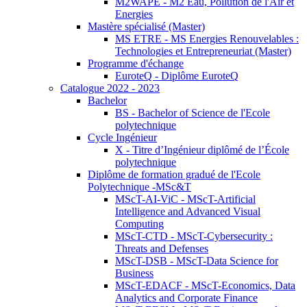
M2WAPE - M2 Eau, Pollution de l'Air et
Energies
Mastère spécialisé (Master)
MS ETRE - MS Energies Renouvelables :
Technologies et Entrepreneuriat (Master)
Programme d'échange
EuroteQ - Diplôme EuroteQ
Catalogue 2022 - 2023
Bachelor
BS - Bachelor of Science de l'Ecole
polytechnique
Cycle Ingénieur
X - Titre d’Ingénieur diplômé de l’École
polytechnique
Diplôme de formation gradué de l'Ecole
Polytechnique -MSc&T
MScT-AI-ViC - MScT-Artificial
Intelligence and Advanced Visual
Computing
MScT-CTD - MScT-Cybersecurity :
Threats and Defenses
MScT-DSB - MScT-Data Science for
Business
MScT-EDACF - MScT-Economics, Data
Analytics and Corporate Finance