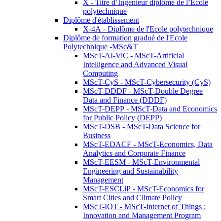
X - Titre d’Ingénieur diplômé de l’École
polytechnique
Diplôme d'établissement
X-4A - Diplôme de l'Ecole polytechnique
Diplôme de formation gradué de l'Ecole
Polytechnique -MSc&T
MScT-AI-ViC - MScT-Artificial
Intelligence and Advanced Visual
Computing
MScT-CyS - MScT-Cybersecurity (CyS)
MScT-DDDF - MScT-Double Degree
Data and Finance (DDDF)
MScT-DEPP - MScT-Data and Economics
for Public Policy (DEPP)
MScT-DSB - MScT-Data Science for
Business
MScT-EDACF - MScT-Economics, Data
Analytics and Corporate Finance
MScT-EESM - MScT-Environmental
Engineering and Sustainability
Management
MScT-ESCLiP - MScT-Economics for
Smart Cities and Climate Policy
MScT-IOT - MScT-Internet of Things :
Innovation and Management Program