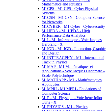
Mathematics and statistics
M1CPS - M1 CPS - Cyber Physical
Systems
M1CSN - M1 CSN - Computer Science
for Networks
M1CYBER - M1 Cyber - Cybersecurity
M1HPDA - M1 HPDA - High
Performance Data Analytics
M1I - M1 Informatique - Voie Jacques
Herbrand - X
M1IGD - M1 IGD - Interaction, Graphic
and Design
M1INTTRACPHY - M1 - International
Track in Physics
M1MAP - M1 Mathématiques et
Applications - Voie Jacques Hadamard -
École Polytechnique
M1MATHAPP - M1 - Mathématiques
Appliquées
M1MPRI - M1 MPRI - Foudations of
Computer Science
M1P - M1 Physique - Voie Irène Joliot
Curie - X
M1PHYSICS - M1 - Physics