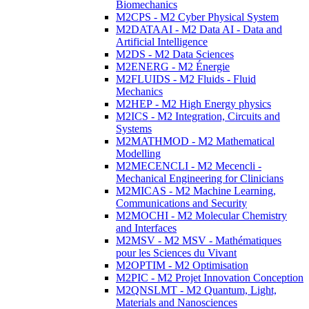
Biomechanics
M2CPS - M2 Cyber Physical System
M2DATAAI - M2 Data AI - Data and
Artificial Intelligence
M2DS - M2 Data Sciences
M2ENERG - M2 Énergie
M2FLUIDS - M2 Fluids - Fluid
Mechanics
M2HEP - M2 High Energy physics
M2ICS - M2 Integration, Circuits and
Systems
M2MATHMOD - M2 Mathematical
Modelling
M2MECENCLI - M2 Mecencli -
Mechanical Engineering for Clinicians
M2MICAS - M2 Machine Learning,
Communications and Security
M2MOCHI - M2 Molecular Chemistry
and Interfaces
M2MSV - M2 MSV - Mathématiques
pour les Sciences du Vivant
M2OPTIM - M2 Optimisation
M2PIC - M2 Projet Innovation Conception
M2QNSLMT - M2 Quantum, Light,
Materials and Nanosciences