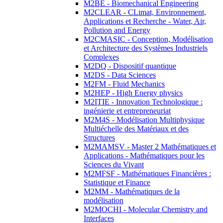
M2BE - Biomechanical Engineering
M2CLEAR - CLimat, Environnement,
Applications et Recherche - Water, Air,
Pollution and Energy
M2CMASIC - Conception, Modélisation
et Architecture des Systèmes Industriels
Complexes
M2DQ - Dispositif quantique
M2DS - Data Sciences
M2FM - Fluid Mechanics
M2HEP - High Energy physics
M2ITIE - Innovation Technologique :
ingénierie et entrepreneuriat
M2M4S - Modélisation Multiphysique
Multiéchelle des Matériaux et des
Structures
M2MAMSV - Master 2 Mathématiques et
Applications - Mathématiques pour les
Sciences du Vivant
M2MFSF - Mathématiques Financières :
Statistique et Finance
M2MM - Mathématiques de la
modélisation
M2MOCHI - Molecular Chemistry and
Interfaces