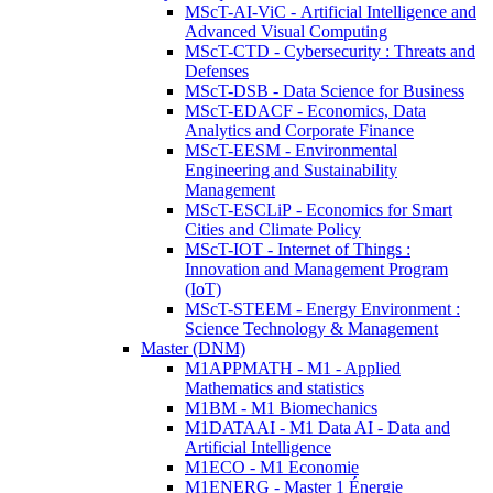
MScT-AI-ViC - Artificial Intelligence and
Advanced Visual Computing
MScT-CTD - Cybersecurity : Threats and
Defenses
MScT-DSB - Data Science for Business
MScT-EDACF - Economics, Data
Analytics and Corporate Finance
MScT-EESM - Environmental
Engineering and Sustainability
Management
MScT-ESCLiP - Economics for Smart
Cities and Climate Policy
MScT-IOT - Internet of Things :
Innovation and Management Program
(IoT)
MScT-STEEM - Energy Environment :
Science Technology & Management
Master (DNM)
M1APPMATH - M1 - Applied
Mathematics and statistics
M1BM - M1 Biomechanics
M1DATAAI - M1 Data AI - Data and
Artificial Intelligence
M1ECO - M1 Economie
M1ENERG - Master 1 Énergie