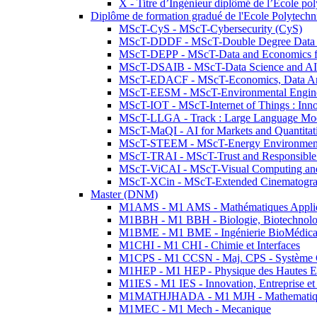
X - Titre d’Ingénieur diplômé de l’École po
Diplôme de formation gradué de l'Ecole Polytec
MScT-CyS - MScT-Cybersecurity (CyS)
MScT-DDDF - MScT-Double Degree Data 
MScT-DEPP - MScT-Data and Economics fo
MScT-DSAIB - MScT-Data Science and AI 
MScT-EDACF - MScT-Economics, Data Anal
MScT-EESM - MScT-Environmental Enginee
MScT-IOT - MScT-Internet of Things : Inn
MScT-LLGA - Track : Large Language Mode
MScT-MaQI - AI for Markets and Quantitat
MScT-STEEM - MScT-Energy Environment 
MScT-TRAI - MScT-Trust and Responsible
MScT-ViCAI - MScT-Visual Computing and
MScT-XCin - MScT-Extended Cinematogr
Master (DNM)
M1AMS - M1 AMS - Mathématiques Appliqué
M1BBH - M1 BBH - Biologie, Biotechnolog
M1BME - M1 BME - Ingénierie BioMédica
M1CHI - M1 CHI - Chimie et Interfaces
M1CPS - M1 CCSN - Maj. CPS - Système 
M1HEP - M1 HEP - Physique des Hautes E
M1IES - M1 IES - Innovation, Entreprise et
M1MATHJHADA - M1 MJH - Mathematiqu
M1MEC - M1 Mech - Mecanique