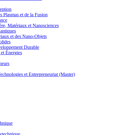
eption
lasmas et de la Fusion
ance
, Matériaux et Nanosciences
ntiques
aux et des Nano-Objets
lides
eloppement Durable
et Énergies
neurs
hnologies et Entrepreneuriat (Master)
chnique
lytechnique