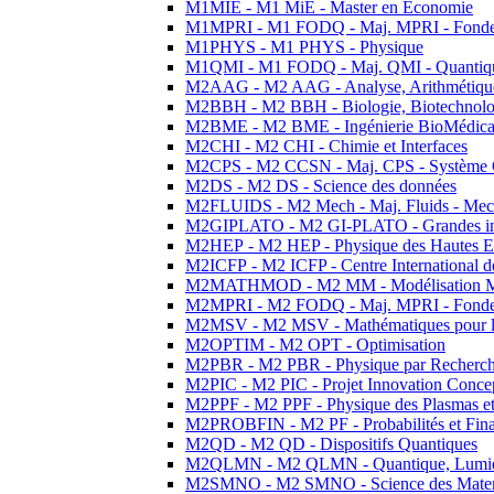
M1MIE - M1 MiE - Master en Economie
M1MPRI - M1 FODQ - Maj. MPRI - Fondeme
M1PHYS - M1 PHYS - Physique
M1QMI - M1 FODQ - Maj. QMI - Quantique
M2AAG - M2 AAG - Analyse, Arithmétique
M2BBH - M2 BBH - Biologie, Biotechnolog
M2BME - M2 BME - Ingénierie BioMédica
M2CHI - M2 CHI - Chimie et Interfaces
M2CPS - M2 CCSN - Maj. CPS - Système 
M2DS - M2 DS - Science des données
M2FLUIDS - M2 Mech - Maj. Fluids - Meca
M2GIPLATO - M2 GI-PLATO - Grandes instal
M2HEP - M2 HEP - Physique des Hautes E
M2ICFP - M2 ICFP - Centre International 
M2MATHMOD - M2 MM - Modélisation M
M2MPRI - M2 FODQ - Maj. MPRI - Fondeme
M2MSV - M2 MSV - Mathématiques pour le
M2OPTIM - M2 OPT - Optimisation
M2PBR - M2 PBR - Physique par Recherc
M2PIC - M2 PIC - Projet Innovation Conce
M2PPF - M2 PPF - Physique des Plasmas et
M2PROBFIN - M2 PF - Probabilités et Fin
M2QD - M2 QD - Dispositifs Quantiques
M2QLMN - M2 QLMN - Quantique, Lumiere
M2SMNO - M2 SMNO - Science des Materi