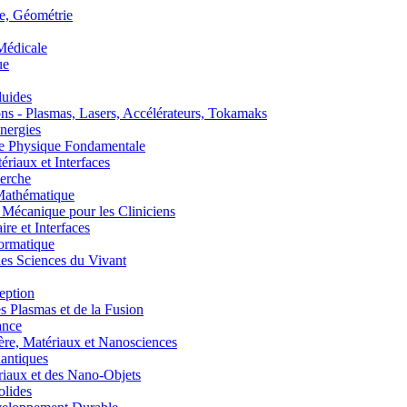
, Géométrie
édicale
ue
uides
s - Plasmas, Lasers, Accélérateurs, Tokamaks
nergies
de Physique Fondamentale
aux et Interfaces
erche
athématique
anique pour les Cliniciens
 et Interfaces
ormatique
s Sciences du Vivant
eption
lasmas et de la Fusion
ance
, Matériaux et Nanosciences
ntiques
aux et des Nano-Objets
lides