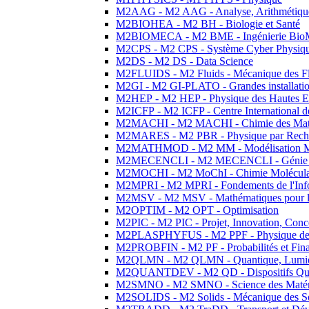
M2AAG - M2 AAG - Analyse, Arithmétique
M2BIOHEA - M2 BH - Biologie et Santé
M2BIOMECA - M2 BME - Ingénierie BioM
M2CPS - M2 CPS - Système Cyber Physiq
M2DS - M2 DS - Data Science
M2FLUIDS - M2 Fluids - Mécanique des Fl
M2GI - M2 GI-PLATO - Grandes installation
M2HEP - M2 HEP - Physique des Hautes E
M2ICFP - M2 ICFP - Centre International 
M2MACHI - M2 MACHI - Chimie des Matéri
M2MARES - M2 PBR - Physique par Rech
M2MATHMOD - M2 MM - Modélisation M
M2MECENCLI - M2 MECENCLI - Génie Méc
M2MOCHI - M2 MoChI - Chimie Moléculaire
M2MPRI - M2 MPRI - Fondements de l'Inf
M2MSV - M2 MSV - Mathématiques pour le
M2OPTIM - M2 OPT - Optimisation
M2PIC - M2 PIC - Projet, Innovation, Conc
M2PLASPHYFUS - M2 PPF - Physique des P
M2PROBFIN - M2 PF - Probabilités et Fin
M2QLMN - M2 QLMN - Quantique, Lumière
M2QUANTDEV - M2 QD - Dispositifs Qua
M2SMNO - M2 SMNO - Science des Matéri
M2SOLIDS - M2 Solids - Mécanique des So