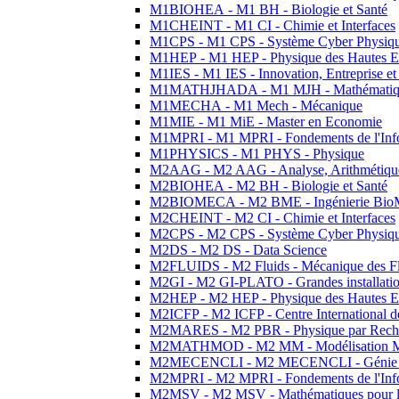
M1BIOHEA - M1 BH - Biologie et Santé
M1CHEINT - M1 CI - Chimie et Interfaces
M1CPS - M1 CPS - Système Cyber Physiq
M1HEP - M1 HEP - Physique des Hautes E
M1IES - M1 IES - Innovation, Entreprise et
M1MATHJHADA - M1 MJH - Mathématiqu
M1MECHA - M1 Mech - Mécanique
M1MIE - M1 MiE - Master en Economie
M1MPRI - M1 MPRI - Fondements de l'Inf
M1PHYSICS - M1 PHYS - Physique
M2AAG - M2 AAG - Analyse, Arithmétique
M2BIOHEA - M2 BH - Biologie et Santé
M2BIOMECA - M2 BME - Ingénierie BioM
M2CHEINT - M2 CI - Chimie et Interfaces
M2CPS - M2 CPS - Système Cyber Physiq
M2DS - M2 DS - Data Science
M2FLUIDS - M2 Fluids - Mécanique des Fl
M2GI - M2 GI-PLATO - Grandes installation
M2HEP - M2 HEP - Physique des Hautes E
M2ICFP - M2 ICFP - Centre International 
M2MARES - M2 PBR - Physique par Rech
M2MATHMOD - M2 MM - Modélisation M
M2MECENCLI - M2 MECENCLI - Génie Méc
M2MPRI - M2 MPRI - Fondements de l'Inf
M2MSV - M2 MSV - Mathématiques pour le