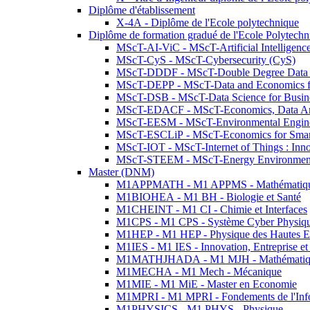
Diplôme d'établissement
X-4A - Diplôme de l'Ecole polytechnique
Diplôme de formation gradué de l'Ecole Polytec
MScT-AI-ViC - MScT-Artificial Intelligen
MScT-CyS - MScT-Cybersecurity (CyS)
MScT-DDDF - MScT-Double Degree Data 
MScT-DEPP - MScT-Data and Economics fo
MScT-DSB - MScT-Data Science for Busin
MScT-EDACF - MScT-Economics, Data Anal
MScT-EESM - MScT-Environmental Enginee
MScT-ESCLiP - MScT-Economics for Smart 
MScT-IOT - MScT-Internet of Things : Inn
MScT-STEEM - MScT-Energy Environment 
Master (DNM)
M1APPMATH - M1 APPMS - Mathématiques A
M1BIOHEA - M1 BH - Biologie et Santé
M1CHEINT - M1 CI - Chimie et Interfaces
M1CPS - M1 CPS - Système Cyber Physiq
M1HEP - M1 HEP - Physique des Hautes E
M1IES - M1 IES - Innovation, Entreprise et
M1MATHJHADA - M1 MJH - Mathématiqu
M1MECHA - M1 Mech - Mécanique
M1MIE - M1 MiE - Master en Economie
M1MPRI - M1 MPRI - Fondements de l'Inf
M1PHYSICS - M1 PHYS - Physique