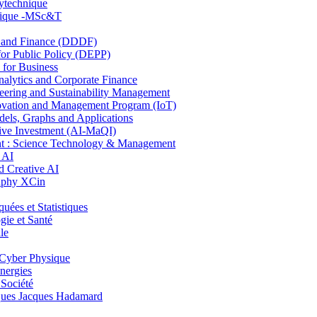
lytechnique
hnique -MSc&T
and Finance (DDDF)
r Public Policy (DEPP)
for Business
ytics and Corporate Finance
ring and Sustainability Management
ovation and Management Program (IoT)
ls, Graphs and Applications
ive Investment (AI-MaQI)
: Science Technology & Management
 AI
 Creative AI
aphy XCin
es et Statistiques
ie et Santé
le
Cyber Physique
nergies
 Société
es Jacques Hadamard