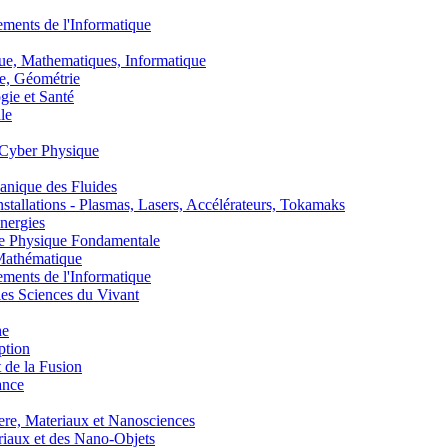
nts de l'Informatique
, Mathematiques, Informatique
, Géométrie
ie et Santé
le
Cyber Physique
nique des Fluides
lations - Plasmas, Lasers, Accélérateurs, Tokamaks
nergies
de Physique Fondamentale
athématique
nts de l'Informatique
s Sciences du Vivant
he
ption
 de la Fusion
ance
, Materiaux et Nanosciences
aux et des Nano-Objets