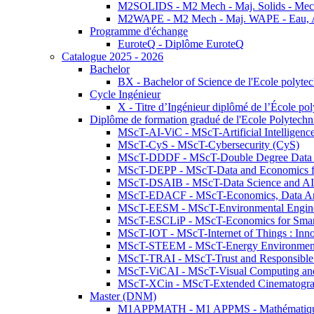
M2SOLIDS - M2 Mech - Maj. Solids - Meca
M2WAPE - M2 Mech - Maj. WAPE - Eau, Air
Programme d'échange
EuroteQ - Diplôme EuroteQ
Catalogue 2025 - 2026
Bachelor
BX - Bachelor of Science de l'Ecole polyte
Cycle Ingénieur
X - Titre d’Ingénieur diplômé de l’École po
Diplôme de formation gradué de l'Ecole Polytec
MScT-AI-ViC - MScT-Artificial Intelligen
MScT-CyS - MScT-Cybersecurity (CyS)
MScT-DDDF - MScT-Double Degree Data 
MScT-DEPP - MScT-Data and Economics fo
MScT-DSAIB - MScT-Data Science and AI 
MScT-EDACF - MScT-Economics, Data Anal
MScT-EESM - MScT-Environmental Enginee
MScT-ESCLiP - MScT-Economics for Smart 
MScT-IOT - MScT-Internet of Things : Inn
MScT-STEEM - MScT-Energy Environment 
MScT-TRAI - MScT-Trust and Responsible
MScT-ViCAI - MScT-Visual Computing and
MScT-XCin - MScT-Extended Cinematogr
Master (DNM)
M1APPMATH - M1 APPMS - Mathématiques A