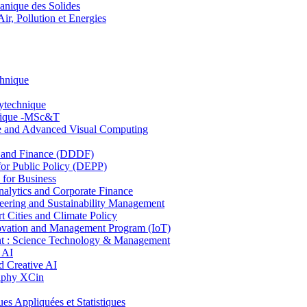
nique des Solides
, Pollution et Energies
chnique
lytechnique
hnique -MSc&T
ce and Advanced Visual Computing
and Finance (DDDF)
r Public Policy (DEPP)
for Business
ytics and Corporate Finance
ring and Sustainability Management
Cities and Climate Policy
ovation and Management Program (IoT)
: Science Technology & Management
 AI
 Creative AI
aphy XCin
ppliquées et Statistiques