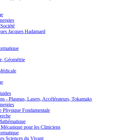
ue
nergies
 Société
es Jacques Hadamard
ormatique
, Géométrie
édicale
ue
uides
s - Plasmas, Lasers, Accélérateurs, Tokamaks
nergies
de Physique Fondamentale
erche
athématique
anique pour les Cliniciens
ormatique
s Sciences du Vivant