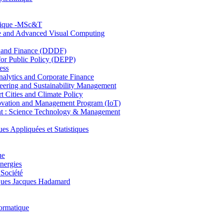
hnique -MSc&T
ce and Advanced Visual Computing
and Finance (DDDF)
r Public Policy (DEPP)
ess
ytics and Corporate Finance
ring and Sustainability Management
Cities and Climate Policy
ovation and Management Program (IoT)
: Science Technology & Management
ppliquées et Statistiques
ue
nergies
 Société
es Jacques Hadamard
ormatique