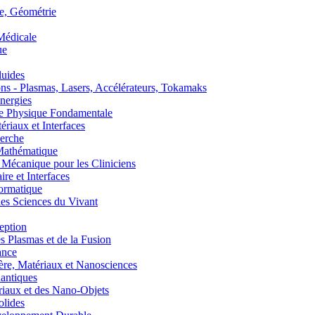
, Géométrie
édicale
ue
uides
s - Plasmas, Lasers, Accélérateurs, Tokamaks
nergies
de Physique Fondamentale
aux et Interfaces
erche
athématique
anique pour les Cliniciens
 et Interfaces
ormatique
s Sciences du Vivant
eption
lasmas et de la Fusion
ance
, Matériaux et Nanosciences
ntiques
aux et des Nano-Objets
lides