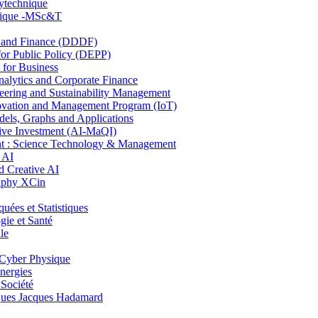
lytechnique
hnique -MSc&T
and Finance (DDDF)
r Public Policy (DEPP)
for Business
ytics and Corporate Finance
ring and Sustainability Management
ovation and Management Program (IoT)
ls, Graphs and Applications
ive Investment (AI-MaQI)
: Science Technology & Management
 AI
 Creative AI
aphy XCin
es et Statistiques
ie et Santé
le
Cyber Physique
nergies
 Société
es Jacques Hadamard