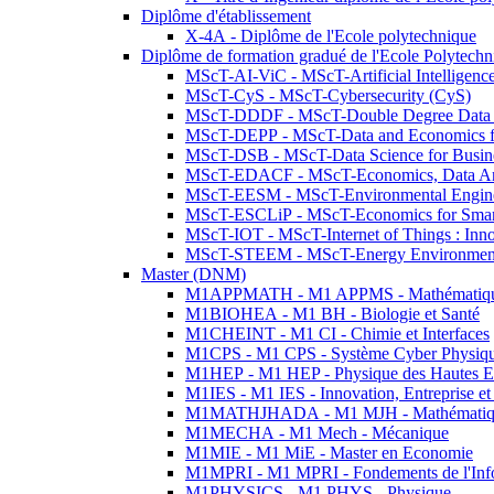
Diplôme d'établissement
X-4A - Diplôme de l'Ecole polytechnique
Diplôme de formation gradué de l'Ecole Polytec
MScT-AI-ViC - MScT-Artificial Intelligen
MScT-CyS - MScT-Cybersecurity (CyS)
MScT-DDDF - MScT-Double Degree Data 
MScT-DEPP - MScT-Data and Economics fo
MScT-DSB - MScT-Data Science for Busin
MScT-EDACF - MScT-Economics, Data Anal
MScT-EESM - MScT-Environmental Enginee
MScT-ESCLiP - MScT-Economics for Smart 
MScT-IOT - MScT-Internet of Things : Inn
MScT-STEEM - MScT-Energy Environment 
Master (DNM)
M1APPMATH - M1 APPMS - Mathématiques A
M1BIOHEA - M1 BH - Biologie et Santé
M1CHEINT - M1 CI - Chimie et Interfaces
M1CPS - M1 CPS - Système Cyber Physiq
M1HEP - M1 HEP - Physique des Hautes E
M1IES - M1 IES - Innovation, Entreprise et
M1MATHJHADA - M1 MJH - Mathématiqu
M1MECHA - M1 Mech - Mécanique
M1MIE - M1 MiE - Master en Economie
M1MPRI - M1 MPRI - Fondements de l'Inf
M1PHYSICS - M1 PHYS - Physique