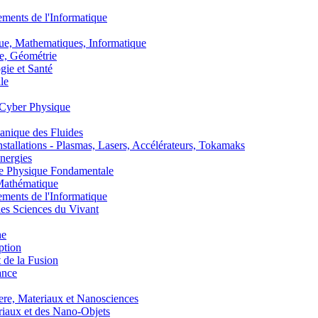
nts de l'Informatique
, Mathematiques, Informatique
, Géométrie
ie et Santé
le
Cyber Physique
nique des Fluides
lations - Plasmas, Lasers, Accélérateurs, Tokamaks
nergies
de Physique Fondamentale
athématique
nts de l'Informatique
s Sciences du Vivant
he
ption
 de la Fusion
ance
, Materiaux et Nanosciences
aux et des Nano-Objets