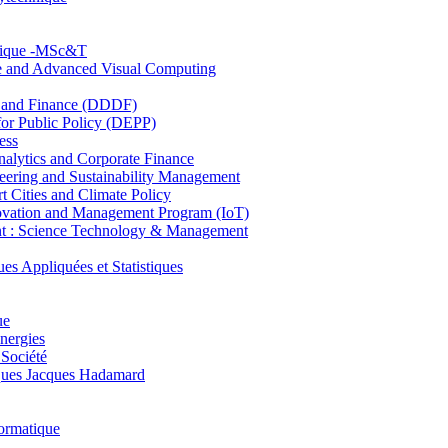
hnique -MSc&T
ce and Advanced Visual Computing
and Finance (DDDF)
r Public Policy (DEPP)
ess
ytics and Corporate Finance
ring and Sustainability Management
Cities and Climate Policy
ovation and Management Program (IoT)
: Science Technology & Management
ppliquées et Statistiques
ue
nergies
 Société
es Jacques Hadamard
ormatique