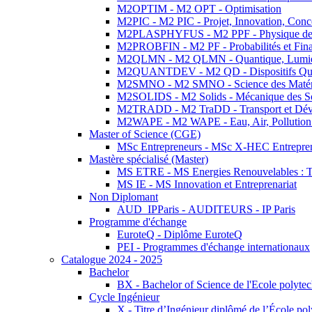
M2OPTIM - M2 OPT - Optimisation
M2PIC - M2 PIC - Projet, Innovation, Conc
M2PLASPHYFUS - M2 PPF - Physique des P
M2PROBFIN - M2 PF - Probabilités et Fin
M2QLMN - M2 QLMN - Quantique, Lumière
M2QUANTDEV - M2 QD - Dispositifs Qua
M2SMNO - M2 SMNO - Science des Matéri
M2SOLIDS - M2 Solids - Mécanique des So
M2TRADD - M2 TraDD - Transport et Dév
M2WAPE - M2 WAPE - Eau, Air, Pollution 
Master of Science (CGE)
MSc Entrepreneurs - MSc X-HEC Entrepre
Mastère spécialisé (Master)
MS ETRE - MS Energies Renouvelables : Tec
MS IE - MS Innovation et Entreprenariat
Non Diplomant
AUD_IPParis - AUDITEURS - IP Paris
Programme d'échange
EuroteQ - Diplôme EuroteQ
PEI - Programmes d'échange internationaux
Catalogue 2024 - 2025
Bachelor
BX - Bachelor of Science de l'Ecole polyte
Cycle Ingénieur
X - Titre d’Ingénieur diplômé de l’École po