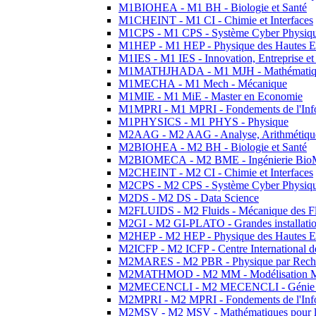
M1BIOHEA - M1 BH - Biologie et Santé
M1CHEINT - M1 CI - Chimie et Interfaces
M1CPS - M1 CPS - Système Cyber Physiq
M1HEP - M1 HEP - Physique des Hautes E
M1IES - M1 IES - Innovation, Entreprise et
M1MATHJHADA - M1 MJH - Mathématiqu
M1MECHA - M1 Mech - Mécanique
M1MIE - M1 MiE - Master en Economie
M1MPRI - M1 MPRI - Fondements de l'Inf
M1PHYSICS - M1 PHYS - Physique
M2AAG - M2 AAG - Analyse, Arithmétique
M2BIOHEA - M2 BH - Biologie et Santé
M2BIOMECA - M2 BME - Ingénierie BioM
M2CHEINT - M2 CI - Chimie et Interfaces
M2CPS - M2 CPS - Système Cyber Physiq
M2DS - M2 DS - Data Science
M2FLUIDS - M2 Fluids - Mécanique des Fl
M2GI - M2 GI-PLATO - Grandes installation
M2HEP - M2 HEP - Physique des Hautes E
M2ICFP - M2 ICFP - Centre International 
M2MARES - M2 PBR - Physique par Rech
M2MATHMOD - M2 MM - Modélisation M
M2MECENCLI - M2 MECENCLI - Génie Méc
M2MPRI - M2 MPRI - Fondements de l'Inf
M2MSV - M2 MSV - Mathématiques pour le