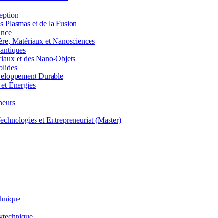
eption
lasmas et de la Fusion
ance
, Matériaux et Nanosciences
ntiques
aux et des Nano-Objets
lides
eloppement Durable
et Énergies
neurs
hnologies et Entrepreneuriat (Master)
chnique
lytechnique