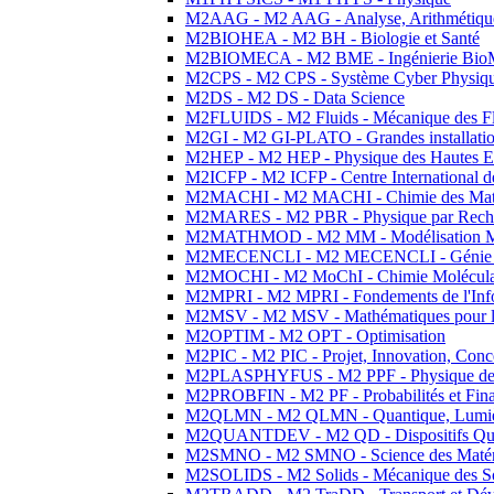
M2AAG - M2 AAG - Analyse, Arithmétique
M2BIOHEA - M2 BH - Biologie et Santé
M2BIOMECA - M2 BME - Ingénierie BioM
M2CPS - M2 CPS - Système Cyber Physiq
M2DS - M2 DS - Data Science
M2FLUIDS - M2 Fluids - Mécanique des Fl
M2GI - M2 GI-PLATO - Grandes installation
M2HEP - M2 HEP - Physique des Hautes E
M2ICFP - M2 ICFP - Centre International 
M2MACHI - M2 MACHI - Chimie des Matéri
M2MARES - M2 PBR - Physique par Rech
M2MATHMOD - M2 MM - Modélisation M
M2MECENCLI - M2 MECENCLI - Génie Méc
M2MOCHI - M2 MoChI - Chimie Moléculaire
M2MPRI - M2 MPRI - Fondements de l'Inf
M2MSV - M2 MSV - Mathématiques pour le
M2OPTIM - M2 OPT - Optimisation
M2PIC - M2 PIC - Projet, Innovation, Conc
M2PLASPHYFUS - M2 PPF - Physique des P
M2PROBFIN - M2 PF - Probabilités et Fin
M2QLMN - M2 QLMN - Quantique, Lumière
M2QUANTDEV - M2 QD - Dispositifs Qua
M2SMNO - M2 SMNO - Science des Matéri
M2SOLIDS - M2 Solids - Mécanique des So