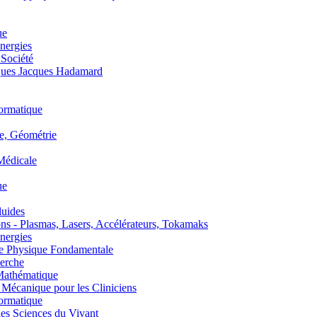
ue
nergies
 Société
es Jacques Hadamard
ormatique
, Géométrie
édicale
ue
uides
s - Plasmas, Lasers, Accélérateurs, Tokamaks
nergies
de Physique Fondamentale
erche
athématique
anique pour les Cliniciens
ormatique
s Sciences du Vivant