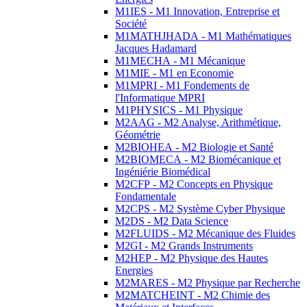
M1IES - M1 Innovation, Entreprise et
Société
M1MATHJHADA - M1 Mathématiques
Jacques Hadamard
M1MECHA - M1 Mécanique
M1MIE - M1 en Economie
M1MPRI - M1 Fondements de
l'Informatique MPRI
M1PHYSICS - M1 Physique
M2AAG - M2 Analyse, Arithmétique,
Géométrie
M2BIOHEA - M2 Biologie et Santé
M2BIOMECA - M2 Biomécanique et
Ingéniérie Biomédical
M2CFP - M2 Concepts en Physique
Fondamentale
M2CPS - M2 Système Cyber Physique
M2DS - M2 Data Science
M2FLUIDS - M2 Mécanique des Fluides
M2GI - M2 Grands Instruments
M2HEP - M2 Physique des Hautes
Energies
M2MARES - M2 Physique par Recherche
M2MATCHEINT - M2 Chimie des