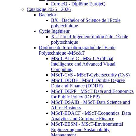
EuroteQ - Diplôme EuroteQ
Catalogue 2025 - 2026
Bachelor
BX - Bachelor of Science de l'Ecole
polytechnique
Cycle Ingénieur
X - Titre d’Ingénieur diplômé de l’École
polytechnique
Diplôme de formation gradué de l'Ecole
Polytechnique -MSc&T
MScT-AI-ViC - MScT-Artificial
Intelligence and Advanced Visual
Computing
MScT-CyS - MScT-Cybersecurity (CyS)
MScT-DDDF - MScT-Double Degree
Data and Finance (DDDF)
MScT-DEPP - MScT-Data and Economics
for Public Policy (DEPP)
MScT-DSAIB - MScT-Data Science and
AI for Business
MScT-EDACF - MScT-Economics, Data
Analytics and Corporate Finance
MScT-EESM - MScT-Environmental
Engineering and Sustainability
Management