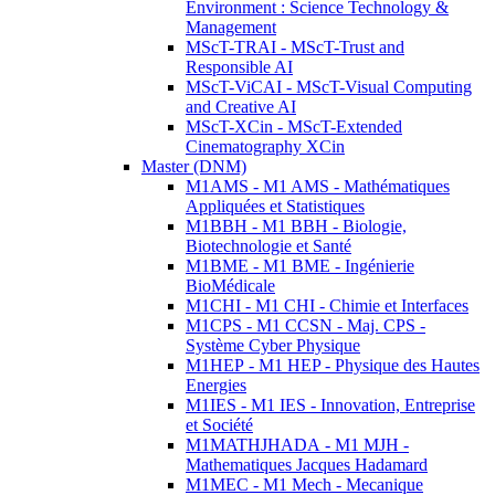
Environment : Science Technology &
Management
MScT-TRAI - MScT-Trust and
Responsible AI
MScT-ViCAI - MScT-Visual Computing
and Creative AI
MScT-XCin - MScT-Extended
Cinematography XCin
Master (DNM)
M1AMS - M1 AMS - Mathématiques
Appliquées et Statistiques
M1BBH - M1 BBH - Biologie,
Biotechnologie et Santé
M1BME - M1 BME - Ingénierie
BioMédicale
M1CHI - M1 CHI - Chimie et Interfaces
M1CPS - M1 CCSN - Maj. CPS -
Système Cyber Physique
M1HEP - M1 HEP - Physique des Hautes
Energies
M1IES - M1 IES - Innovation, Entreprise
et Société
M1MATHJHADA - M1 MJH -
Mathematiques Jacques Hadamard
M1MEC - M1 Mech - Mecanique