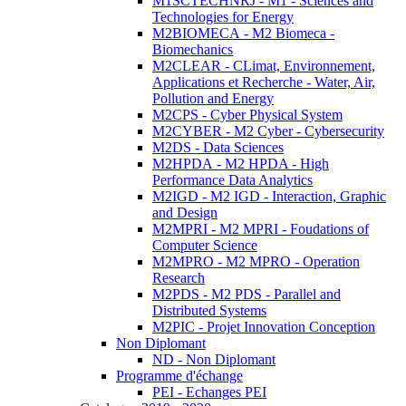
M1SCTECHNRJ - M1 - Sciences and
Technologies for Energy
M2BIOMECA - M2 Biomeca -
Biomechanics
M2CLEAR - CLimat, Environnement,
Applications et Recherche - Water, Air,
Pollution and Energy
M2CPS - Cyber Physical System
M2CYBER - M2 Cyber - Cybersecurity
M2DS - Data Sciences
M2HPDA - M2 HPDA - High
Performance Data Analytics
M2IGD - M2 IGD - Interaction, Graphic
and Design
M2MPRI - M2 MPRI - Foudations of
Computer Science
M2MPRO - M2 MPRO - Operation
Research
M2PDS - M2 PDS - Parallel and
Distributed Systems
M2PIC - Projet Innovation Conception
Non Diplomant
ND - Non Diplomant
Programme d'échange
PEI - Echanges PEI