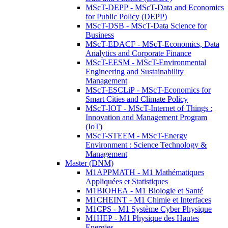
MScT-DEPP - MScT-Data and Economics
for Public Policy (DEPP)
MScT-DSB - MScT-Data Science for
Business
MScT-EDACF - MScT-Economics, Data
Analytics and Corporate Finance
MScT-EESM - MScT-Environmental
Engineering and Sustainability
Management
MScT-ESCLiP - MScT-Economics for
Smart Cities and Climate Policy
MScT-IOT - MScT-Internet of Things :
Innovation and Management Program
(IoT)
MScT-STEEM - MScT-Energy
Environment : Science Technology &
Management
Master (DNM)
M1APPMATH - M1 Mathématiques
Appliquées et Statistiques
M1BIOHEA - M1 Biologie et Santé
M1CHEINT - M1 Chimie et Interfaces
M1CPS - M1 Système Cyber Physique
M1HEP - M1 Physique des Hautes
Energies