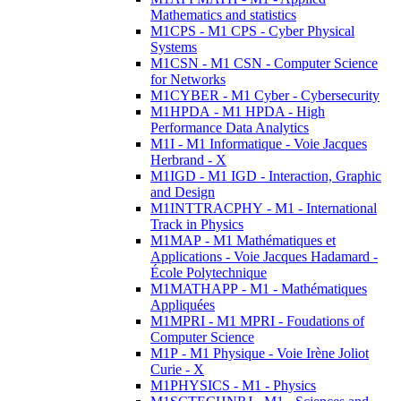
Mathematics and statistics
M1CPS - M1 CPS - Cyber Physical
Systems
M1CSN - M1 CSN - Computer Science
for Networks
M1CYBER - M1 Cyber - Cybersecurity
M1HPDA - M1 HPDA - High
Performance Data Analytics
M1I - M1 Informatique - Voie Jacques
Herbrand - X
M1IGD - M1 IGD - Interaction, Graphic
and Design
M1INTTRACPHY - M1 - International
Track in Physics
M1MAP - M1 Mathématiques et
Applications - Voie Jacques Hadamard -
École Polytechnique
M1MATHAPP - M1 - Mathématiques
Appliquées
M1MPRI - M1 MPRI - Foudations of
Computer Science
M1P - M1 Physique - Voie Irène Joliot
Curie - X
M1PHYSICS - M1 - Physics