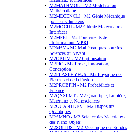
Matériaux et Interfaces
M2MATHMOD - M2 Modélisation
Mathématique
M2MECENCLI - M2 Génie Mécanique
pour les Cliniciens
M2MOCHI - M2 Chimie Moléculaire et
Interfaces
M2MPRI - M2 Fondements de
l'Informatique MPRI
M2MSV - M2 Mathématiques pour les
Sciences du Vivant
M2OPTIM - M2 Optimisation
M2PIC - M2 Projet, Innovation,
Conception
M2PLASPHYFUS - M2 Physique des
Plasmas et de la Fusion
M2PROBFIN - M2 Probabilités et
Finance
M2QNSLMT - M2 Quantique, Lumière,
Matériaux et Nanosciences
M2QUANTDEV - M2 Dispositifs
Quantiques
M2SMNO - M2 Science des Matériaux et
des Nano-Objets
M2SOLIDS - M2 Mécanique des Solides