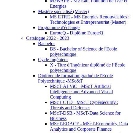
M2WAPE - M2 Eau, Pollution de l'Air et
Energies
Mastère spécialisé (Master)
MS ETRE - MS Energies Renouvelables :
Technologies et Entrepreneuriat (Master)
Programme d'échange
EuroteQ - Diplôme EuroteQ
Catalogue 2022 - 2023
Bachelor
BS - Bachelor of Science de l'Ecole
polytechnique
Cycle Ingénieur
X - Titre d’Ingénieur diplômé de l’École
polytechnique
Diplôme de formation gradué de l'Ecole
Polytechnique -MSc&T
MScT-AI-ViC - MScT-Artificial
Intelligence and Advanced Visual
Computing
MScT-CTD - MScT-Cybersecurity :
Threats and Defenses
MScT-DSB - MScT-Data Science for
Business
MScT-EDACF - MScT-Economics, Data
Analytics and Corporate Finance