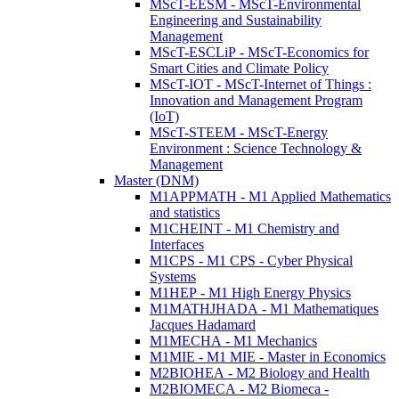
MScT-EESM - MScT-Environmental
Engineering and Sustainability
Management
MScT-ESCLiP - MScT-Economics for
Smart Cities and Climate Policy
MScT-IOT - MScT-Internet of Things :
Innovation and Management Program
(IoT)
MScT-STEEM - MScT-Energy
Environment : Science Technology &
Management
Master (DNM)
M1APPMATH - M1 Applied Mathematics
and statistics
M1CHEINT - M1 Chemistry and
Interfaces
M1CPS - M1 CPS - Cyber Physical
Systems
M1HEP - M1 High Energy Physics
M1MATHJHADA - M1 Mathematiques
Jacques Hadamard
M1MECHA - M1 Mechanics
M1MIE - M1 MIE - Master in Economics
M2BIOHEA - M2 Biology and Health
M2BIOMECA - M2 Biomeca -