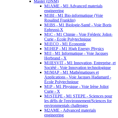
Master (DNM)
M1AME - M1 Advanced materials
engineering
M1BI - M1 Bio-informatique (Voie
Rosalind Franklin)
M1BS - M1 Biologie-Santé - Voie Boris
Ephrussi-X
M1C - M1 Chimie - Voie Fréderic Joliot-
Curie - Ecole Polytechnique
M1ECO - M1 Economie
M1HEP - M1 High Energy Physics
M1I - M1 Informatique - Voie Jacques
Herbrand - X
M1IESVIT - M1 Innovation, Entreprise, et
Société - Voie Innovation technologique
M1MAP - M1 Mathématiques et
Applications - Voie Jacques Hadamard -
École Polytechnique
M1P - M1 Physique - Voie Irène Joliot
Curie - X
M1STEPE - M1 STEPE - Sciences pour
les défis de l'environnement/Sciences for
environmentals challenges
M2AME - Advanced materials
engineering