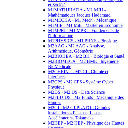
et Société
M1MATHJHADA - M1 MJH -
Mathématiques Jacques Hadamard
M1MECHA - M1 Mech - Mécanique
M1MIE - M1 MiE - Master en Economie
M1MPRI - M1 MPRI - Fondements de
l'Informatique
M1PHYSICS - M1 PHYS - Physique
M2AAG - M2 AAG - Analyse,
Arithmétique, Géométrie
M2BIOHEA - M2 BH - Biologie et Santé
M2BIOMECA - M2 BME - Ingénierie
BioMédicale
M2CHEINT - M2 CI - Chimie et
Interfaces
M2CPS - M2 CPS - Système Cyber
Physique
M2DS - M2 DS - Data Science
M2FLUIDS - M2 Fluids - Mécanique des
Fluides
M2GI - M2 GI-PLATO - Grandes
installations - Plasmas, Lasers,
Accélérateurs, Tokamaks
M2HEP - M2 HEP - Physique des Hautes