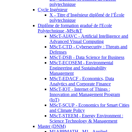
polytechnique
Cycle Ingénieur
X - Titre d’Ingénieur diplômé de l’École
polytechnique
Diplôme de formation gradué de l'Ecole
Polytechnique -MSc&T
MScT-AIAVC - Artificial Intelligence and
Advanced Visual Computing
MScT-CTD - Cybersecurity : Threats and
Defenses
MScT-DSB - Data Science for Business
MScT-ECOSEM - Environmental
Engineering and Sustainability
Management
MScT-EDACF - Economics, Data
Analytics and Corporate Finance
MScT-IOT - Internet of Things :
Innovation and Management Program
(IoT)
MScT-SCUP - Economics for Smart Cities
and Climate Policy
MScT-STEEM - Energy Environment :
Science Technology & Management
Master (DNM)
M1APPMATH - M1 - Applied