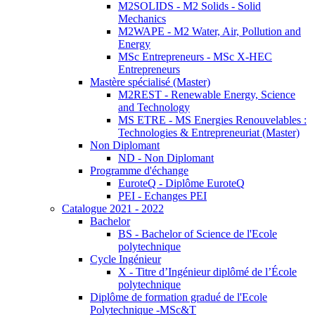
M2SOLIDS - M2 Solids - Solid
Mechanics
M2WAPE - M2 Water, Air, Pollution and
Energy
MSc Entrepreneurs - MSc X-HEC
Entrepreneurs
Mastère spécialisé (Master)
M2REST - Renewable Energy, Science
and Technology
MS ETRE - MS Energies Renouvelables :
Technologies & Entrepreneuriat (Master)
Non Diplomant
ND - Non Diplomant
Programme d'échange
EuroteQ - Diplôme EuroteQ
PEI - Echanges PEI
Catalogue 2021 - 2022
Bachelor
BS - Bachelor of Science de l'Ecole
polytechnique
Cycle Ingénieur
X - Titre d’Ingénieur diplômé de l’École
polytechnique
Diplôme de formation gradué de l'Ecole
Polytechnique -MSc&T