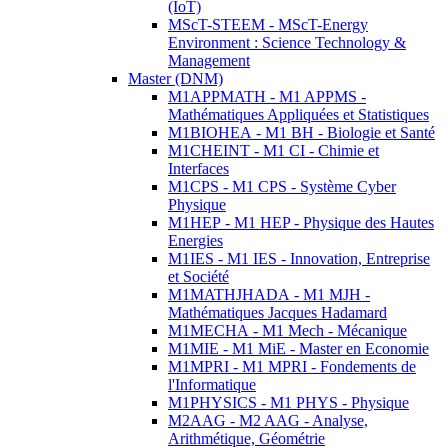
(IoT)
MScT-STEEM - MScT-Energy
Environment : Science Technology &
Management
Master (DNM)
M1APPMATH - M1 APPMS -
Mathématiques Appliquées et Statistiques
M1BIOHEA - M1 BH - Biologie et Santé
M1CHEINT - M1 CI - Chimie et
Interfaces
M1CPS - M1 CPS - Système Cyber
Physique
M1HEP - M1 HEP - Physique des Hautes
Energies
M1IES - M1 IES - Innovation, Entreprise
et Société
M1MATHJHADA - M1 MJH -
Mathématiques Jacques Hadamard
M1MECHA - M1 Mech - Mécanique
M1MIE - M1 MiE - Master en Economie
M1MPRI - M1 MPRI - Fondements de
l'Informatique
M1PHYSICS - M1 PHYS - Physique
M2AAG - M2 AAG - Analyse,
Arithmétique, Géométrie