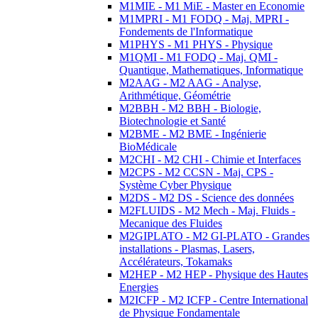
M1MIE - M1 MiE - Master en Economie
M1MPRI - M1 FODQ - Maj. MPRI -
Fondements de l'Informatique
M1PHYS - M1 PHYS - Physique
M1QMI - M1 FODQ - Maj. QMI -
Quantique, Mathematiques, Informatique
M2AAG - M2 AAG - Analyse,
Arithmétique, Géométrie
M2BBH - M2 BBH - Biologie,
Biotechnologie et Santé
M2BME - M2 BME - Ingénierie
BioMédicale
M2CHI - M2 CHI - Chimie et Interfaces
M2CPS - M2 CCSN - Maj. CPS -
Système Cyber Physique
M2DS - M2 DS - Science des données
M2FLUIDS - M2 Mech - Maj. Fluids -
Mecanique des Fluides
M2GIPLATO - M2 GI-PLATO - Grandes
installations - Plasmas, Lasers,
Accélérateurs, Tokamaks
M2HEP - M2 HEP - Physique des Hautes
Energies
M2ICFP - M2 ICFP - Centre International
de Physique Fondamentale