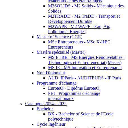
Matériaux et des Nano-Objets
M2SOLIDS - M2 Solids - Mécanique des
Solides
M2TRADD - M2 TraDD - Transport et
Développement Durable
M2WAPE - M2 WAPE - Eau, Air,
Pollution et Énergies
Master of Science (CGE)
MSc Entrepreneurs - MSc X-HEC
Entrepreneurs
Mastère spécialisé (Master)
MS ETRE - MS Energies Renouvelables :
Technologies et Entrepreneuriat (Master)
MS IE - MS Innovation et Entreprenariat
Non Diplomant
AUD_IPParis - AUDITEURS - IP Paris
Programme d'échange
EuroteQ - Diplôme EuroteQ
PEI - Programmes d'échange
internationaux
Catalogue 2024 - 2025
Bachelor
BX - Bachelor of Science de l'Ecole
polytechnique
Cycle Ingénieur