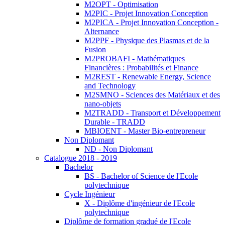
M2OPT - Optimisation
M2PIC - Projet Innovation Conception
M2PICA - Projet Innovation Conception -
Alternance
M2PPF - Physique des Plasmas et de la
Fusion
M2PROBAFI - Mathématiques
Financières : Probabilités et Finance
M2REST - Renewable Energy, Science
and Technology
M2SMNO - Sciences des Matériaux et des
nano-objets
M2TRADD - Transport et Développement
Durable - TRADD
MBIOENT - Master Bio-entrepreneur
Non Diplomant
ND - Non Diplomant
Catalogue 2018 - 2019
Bachelor
BS - Bachelor of Science de l'Ecole
polytechnique
Cycle Ingénieur
X - Diplôme d'ingénieur de l'Ecole
polytechnique
Diplôme de formation gradué de l'Ecole