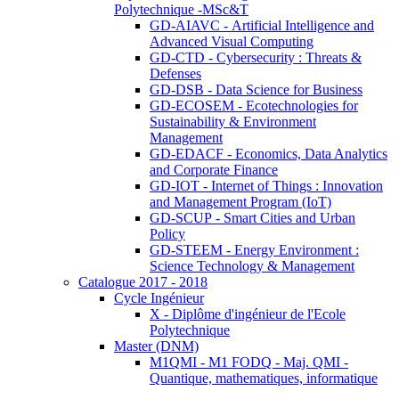
Polytechnique -MSc&T
GD-AIAVC - Artificial Intelligence and
Advanced Visual Computing
GD-CTD - Cybersecurity : Threats &
Defenses
GD-DSB - Data Science for Business
GD-ECOSEM - Ecotechnologies for
Sustainability & Environment
Management
GD-EDACF - Economics, Data Analytics
and Corporate Finance
GD-IOT - Internet of Things : Innovation
and Management Program (IoT)
GD-SCUP - Smart Cities and Urban
Policy
GD-STEEM - Energy Environment :
Science Technology & Management
Catalogue 2017 - 2018
Cycle Ingénieur
X - Diplôme d'ingénieur de l'Ecole
Polytechnique
Master (DNM)
M1QMI - M1 FODQ - Maj. QMI -
Quantique, mathematiques, informatique