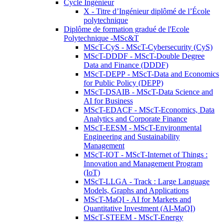
Cycle Ingénieur
X - Titre d’Ingénieur diplômé de l’École
polytechnique
Diplôme de formation gradué de l'Ecole
Polytechnique -MSc&T
MScT-CyS - MScT-Cybersecurity (CyS)
MScT-DDDF - MScT-Double Degree
Data and Finance (DDDF)
MScT-DEPP - MScT-Data and Economics
for Public Policy (DEPP)
MScT-DSAIB - MScT-Data Science and
AI for Business
MScT-EDACF - MScT-Economics, Data
Analytics and Corporate Finance
MScT-EESM - MScT-Environmental
Engineering and Sustainability
Management
MScT-IOT - MScT-Internet of Things :
Innovation and Management Program
(IoT)
MScT-LLGA - Track : Large Language
Models, Graphs and Applications
MScT-MaQI - AI for Markets and
Quantitative Investment (AI-MaQI)
MScT-STEEM - MScT-Energy