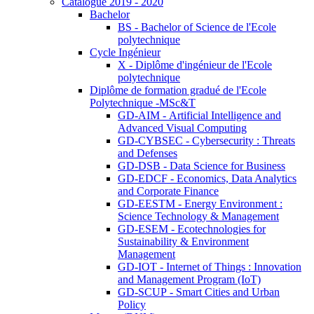
Catalogue 2019 - 2020
Bachelor
BS - Bachelor of Science de l'Ecole
polytechnique
Cycle Ingénieur
X - Diplôme d'ingénieur de l'Ecole
polytechnique
Diplôme de formation gradué de l'Ecole
Polytechnique -MSc&T
GD-AIM - Artificial Intelligence and
Advanced Visual Computing
GD-CYBSEC - Cybersecurity : Threats
and Defenses
GD-DSB - Data Science for Business
GD-EDCF - Economics, Data Analytics
and Corporate Finance
GD-EESTM - Energy Environment :
Science Technology & Management
GD-ESEM - Ecotechnologies for
Sustainability & Environment
Management
GD-IOT - Internet of Things : Innovation
and Management Program (IoT)
GD-SCUP - Smart Cities and Urban
Policy