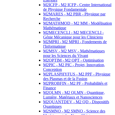
Energies
M2ICFP - M2 ICFP - Centre International
de Physique Fondamentale
M2MARES - M2 PBR - Physique par
Recherche
M2MATHMOD - M2 MM - Modélisation
Mathématique
M2MECENCLI - M2 MECENCLI -
Génie Mécanique pour les Cliniciens
M2MPRI - M2 MPRI - Fondements de
l'Informatique
M2MSV - M2 MSV - Mathématiques
pour les Sciences du Vivant
M2OPTIM - M2 OPT - Optimisation
M2PIC - M2 PIC - Projet, Innovation,
Conception
M2PLASPHYFUS - M2 PPF - Physique
des Plasmas et de la Fusion
M2PROBFIN - M2 PF - Probabilités et
Finance
M2QLMN - M2 QLMN - Quantique,
Lumière, Matériaux et Nanosciences
M2QUANTDEV - M2 QD - Dispositifs
Quantiques
M2SMNO - M2 SMNO - Science des