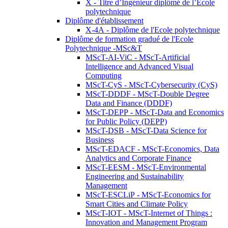
X - Titre d’Ingénieur diplômé de l’École
polytechnique
Diplôme d'établissement
X-4A - Diplôme de l'Ecole polytechnique
Diplôme de formation gradué de l'Ecole
Polytechnique -MSc&T
MScT-AI-ViC - MScT-Artificial
Intelligence and Advanced Visual
Computing
MScT-CyS - MScT-Cybersecurity (CyS)
MScT-DDDF - MScT-Double Degree
Data and Finance (DDDF)
MScT-DEPP - MScT-Data and Economics
for Public Policy (DEPP)
MScT-DSB - MScT-Data Science for
Business
MScT-EDACF - MScT-Economics, Data
Analytics and Corporate Finance
MScT-EESM - MScT-Environmental
Engineering and Sustainability
Management
MScT-ESCLiP - MScT-Economics for
Smart Cities and Climate Policy
MScT-IOT - MScT-Internet of Things :
Innovation and Management Program