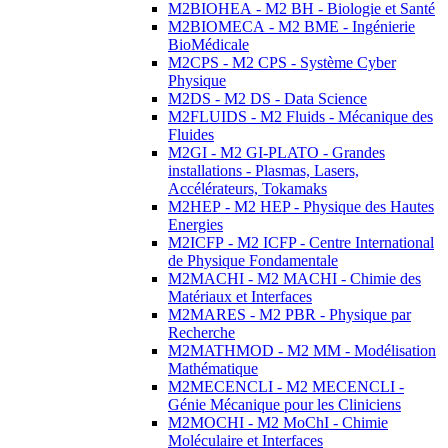
M2BIOHEA - M2 BH - Biologie et Santé
M2BIOMECA - M2 BME - Ingénierie
BioMédicale
M2CPS - M2 CPS - Système Cyber
Physique
M2DS - M2 DS - Data Science
M2FLUIDS - M2 Fluids - Mécanique des
Fluides
M2GI - M2 GI-PLATO - Grandes
installations - Plasmas, Lasers,
Accélérateurs, Tokamaks
M2HEP - M2 HEP - Physique des Hautes
Energies
M2ICFP - M2 ICFP - Centre International
de Physique Fondamentale
M2MACHI - M2 MACHI - Chimie des
Matériaux et Interfaces
M2MARES - M2 PBR - Physique par
Recherche
M2MATHMOD - M2 MM - Modélisation
Mathématique
M2MECENCLI - M2 MECENCLI -
Génie Mécanique pour les Cliniciens
M2MOCHI - M2 MoChI - Chimie
Moléculaire et Interfaces