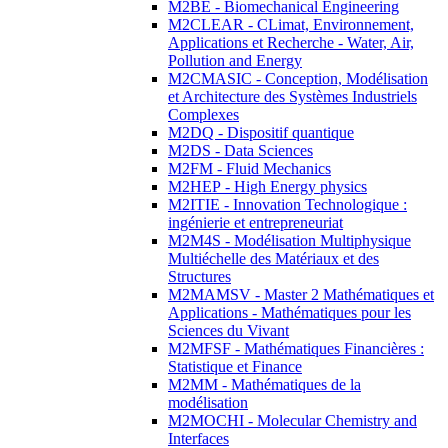
M2BE - Biomechanical Engineering
M2CLEAR - CLimat, Environnement,
Applications et Recherche - Water, Air,
Pollution and Energy
M2CMASIC - Conception, Modélisation
et Architecture des Systèmes Industriels
Complexes
M2DQ - Dispositif quantique
M2DS - Data Sciences
M2FM - Fluid Mechanics
M2HEP - High Energy physics
M2ITIE - Innovation Technologique :
ingénierie et entrepreneuriat
M2M4S - Modélisation Multiphysique
Multiéchelle des Matériaux et des
Structures
M2MAMSV - Master 2 Mathématiques et
Applications - Mathématiques pour les
Sciences du Vivant
M2MFSF - Mathématiques Financières :
Statistique et Finance
M2MM - Mathématiques de la
modélisation
M2MOCHI - Molecular Chemistry and
Interfaces