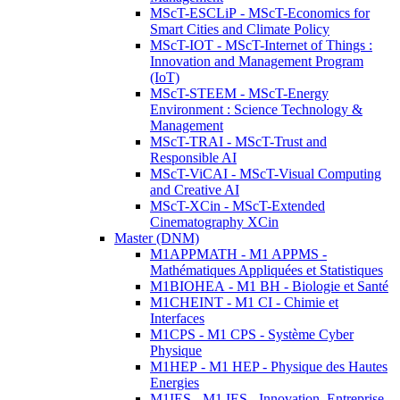
MScT-ESCLiP - MScT-Economics for
Smart Cities and Climate Policy
MScT-IOT - MScT-Internet of Things :
Innovation and Management Program
(IoT)
MScT-STEEM - MScT-Energy
Environment : Science Technology &
Management
MScT-TRAI - MScT-Trust and
Responsible AI
MScT-ViCAI - MScT-Visual Computing
and Creative AI
MScT-XCin - MScT-Extended
Cinematography XCin
Master (DNM)
M1APPMATH - M1 APPMS -
Mathématiques Appliquées et Statistiques
M1BIOHEA - M1 BH - Biologie et Santé
M1CHEINT - M1 CI - Chimie et
Interfaces
M1CPS - M1 CPS - Système Cyber
Physique
M1HEP - M1 HEP - Physique des Hautes
Energies
M1IES - M1 IES - Innovation, Entreprise