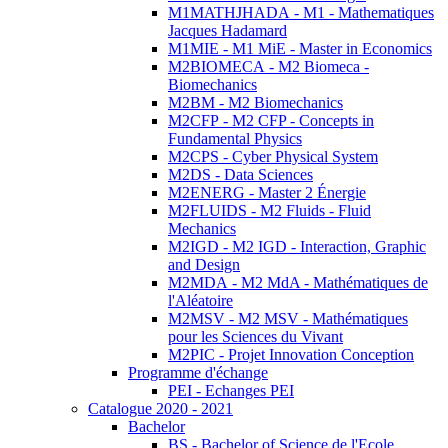
M1MATHJHADA - M1 - Mathematiques
Jacques Hadamard
M1MIE - M1 MiE - Master in Economics
M2BIOMECA - M2 Biomeca -
Biomechanics
M2BM - M2 Biomechanics
M2CFP - M2 CFP - Concepts in
Fundamental Physics
M2CPS - Cyber Physical System
M2DS - Data Sciences
M2ENERG - Master 2 Énergie
M2FLUIDS - M2 Fluids - Fluid
Mechanics
M2IGD - M2 IGD - Interaction, Graphic
and Design
M2MDA - M2 MdA - Mathématiques de
l'Aléatoire
M2MSV - M2 MSV - Mathématiques
pour les Sciences du Vivant
M2PIC - Projet Innovation Conception
Programme d'échange
PEI - Echanges PEI
Catalogue 2020 - 2021
Bachelor
BS - Bachelor of Science de l'Ecole