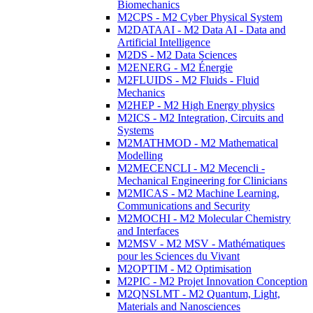
Biomechanics
M2CPS - M2 Cyber Physical System
M2DATAAI - M2 Data AI - Data and
Artificial Intelligence
M2DS - M2 Data Sciences
M2ENERG - M2 Énergie
M2FLUIDS - M2 Fluids - Fluid
Mechanics
M2HEP - M2 High Energy physics
M2ICS - M2 Integration, Circuits and
Systems
M2MATHMOD - M2 Mathematical
Modelling
M2MECENCLI - M2 Mecencli -
Mechanical Engineering for Clinicians
M2MICAS - M2 Machine Learning,
Communications and Security
M2MOCHI - M2 Molecular Chemistry
and Interfaces
M2MSV - M2 MSV - Mathématiques
pour les Sciences du Vivant
M2OPTIM - M2 Optimisation
M2PIC - M2 Projet Innovation Conception
M2QNSLMT - M2 Quantum, Light,
Materials and Nanosciences