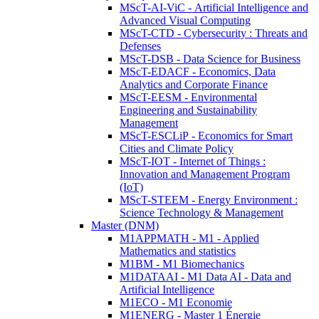
MScT-AI-ViC - Artificial Intelligence and
Advanced Visual Computing
MScT-CTD - Cybersecurity : Threats and
Defenses
MScT-DSB - Data Science for Business
MScT-EDACF - Economics, Data
Analytics and Corporate Finance
MScT-EESM - Environmental
Engineering and Sustainability
Management
MScT-ESCLiP - Economics for Smart
Cities and Climate Policy
MScT-IOT - Internet of Things :
Innovation and Management Program
(IoT)
MScT-STEEM - Energy Environment :
Science Technology & Management
Master (DNM)
M1APPMATH - M1 - Applied
Mathematics and statistics
M1BM - M1 Biomechanics
M1DATAAI - M1 Data AI - Data and
Artificial Intelligence
M1ECO - M1 Economie
M1ENERG - Master 1 Énergie