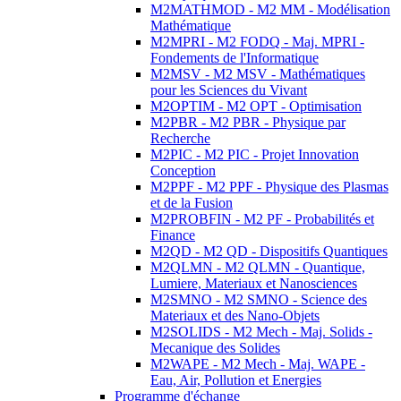
M2MATHMOD - M2 MM - Modélisation
Mathématique
M2MPRI - M2 FODQ - Maj. MPRI -
Fondements de l'Informatique
M2MSV - M2 MSV - Mathématiques
pour les Sciences du Vivant
M2OPTIM - M2 OPT - Optimisation
M2PBR - M2 PBR - Physique par
Recherche
M2PIC - M2 PIC - Projet Innovation
Conception
M2PPF - M2 PPF - Physique des Plasmas
et de la Fusion
M2PROBFIN - M2 PF - Probabilités et
Finance
M2QD - M2 QD - Dispositifs Quantiques
M2QLMN - M2 QLMN - Quantique,
Lumiere, Materiaux et Nanosciences
M2SMNO - M2 SMNO - Science des
Materiaux et des Nano-Objets
M2SOLIDS - M2 Mech - Maj. Solids -
Mecanique des Solides
M2WAPE - M2 Mech - Maj. WAPE -
Eau, Air, Pollution et Energies
Programme d'échange