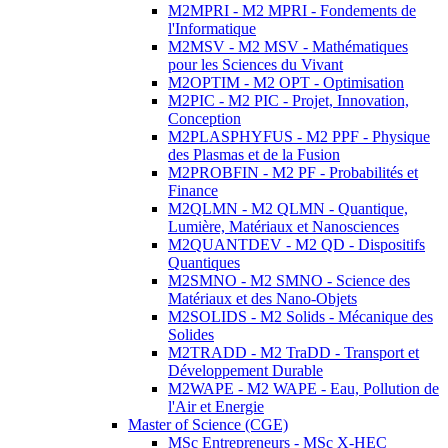
M2MPRI - M2 MPRI - Fondements de
l'Informatique
M2MSV - M2 MSV - Mathématiques
pour les Sciences du Vivant
M2OPTIM - M2 OPT - Optimisation
M2PIC - M2 PIC - Projet, Innovation,
Conception
M2PLASPHYFUS - M2 PPF - Physique
des Plasmas et de la Fusion
M2PROBFIN - M2 PF - Probabilités et
Finance
M2QLMN - M2 QLMN - Quantique,
Lumière, Matériaux et Nanosciences
M2QUANTDEV - M2 QD - Dispositifs
Quantiques
M2SMNO - M2 SMNO - Science des
Matériaux et des Nano-Objets
M2SOLIDS - M2 Solids - Mécanique des
Solides
M2TRADD - M2 TraDD - Transport et
Développement Durable
M2WAPE - M2 WAPE - Eau, Pollution de
l'Air et Energie
Master of Science (CGE)
MSc Entrepreneurs - MSc X-HEC