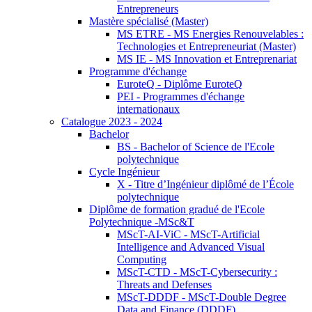
Entrepreneurs
Mastère spécialisé (Master)
MS ETRE - MS Energies Renouvelables :
Technologies et Entrepreneuriat (Master)
MS IE - MS Innovation et Entreprenariat
Programme d'échange
EuroteQ - Diplôme EuroteQ
PEI - Programmes d'échange
internationaux
Catalogue 2023 - 2024
Bachelor
BS - Bachelor of Science de l'Ecole
polytechnique
Cycle Ingénieur
X - Titre d’Ingénieur diplômé de l’École
polytechnique
Diplôme de formation gradué de l'Ecole
Polytechnique -MSc&T
MScT-AI-ViC - MScT-Artificial
Intelligence and Advanced Visual
Computing
MScT-CTD - MScT-Cybersecurity :
Threats and Defenses
MScT-DDDF - MScT-Double Degree
Data and Finance (DDDF)