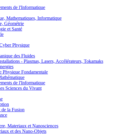
nts de l'Informatique
, Mathematiques, Informatique
, Géométrie
ie et Santé
le
Cyber Physique
nique des Fluides
lations - Plasmas, Lasers, Accélérateurs, Tokamaks
nergies
de Physique Fondamentale
athématique
nts de l'Informatique
s Sciences du Vivant
he
ption
 de la Fusion
ance
, Materiaux et Nanosciences
aux et des Nano-Objets