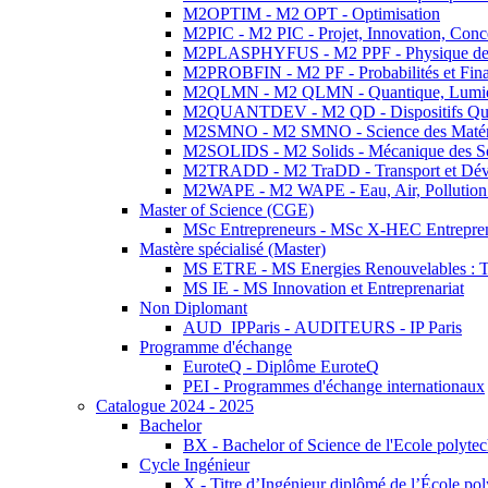
M2OPTIM - M2 OPT - Optimisation
M2PIC - M2 PIC - Projet, Innovation, Conc
M2PLASPHYFUS - M2 PPF - Physique des P
M2PROBFIN - M2 PF - Probabilités et Fin
M2QLMN - M2 QLMN - Quantique, Lumière
M2QUANTDEV - M2 QD - Dispositifs Qua
M2SMNO - M2 SMNO - Science des Matéri
M2SOLIDS - M2 Solids - Mécanique des So
M2TRADD - M2 TraDD - Transport et Dév
M2WAPE - M2 WAPE - Eau, Air, Pollution 
Master of Science (CGE)
MSc Entrepreneurs - MSc X-HEC Entrepre
Mastère spécialisé (Master)
MS ETRE - MS Energies Renouvelables : Tec
MS IE - MS Innovation et Entreprenariat
Non Diplomant
AUD_IPParis - AUDITEURS - IP Paris
Programme d'échange
EuroteQ - Diplôme EuroteQ
PEI - Programmes d'échange internationaux
Catalogue 2024 - 2025
Bachelor
BX - Bachelor of Science de l'Ecole polyte
Cycle Ingénieur
X - Titre d’Ingénieur diplômé de l’École po