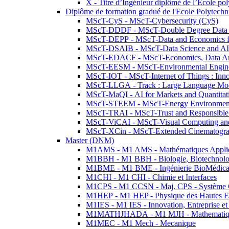
X - Titre d’Ingénieur diplômé de l’École po
Diplôme de formation gradué de l'Ecole Polytec
MScT-CyS - MScT-Cybersecurity (CyS)
MScT-DDDF - MScT-Double Degree Data 
MScT-DEPP - MScT-Data and Economics fo
MScT-DSAIB - MScT-Data Science and AI 
MScT-EDACF - MScT-Economics, Data Anal
MScT-EESM - MScT-Environmental Enginee
MScT-IOT - MScT-Internet of Things : Inn
MScT-LLGA - Track : Large Language Mode
MScT-MaQI - AI for Markets and Quantitat
MScT-STEEM - MScT-Energy Environment 
MScT-TRAI - MScT-Trust and Responsible
MScT-ViCAI - MScT-Visual Computing and
MScT-XCin - MScT-Extended Cinematogr
Master (DNM)
M1AMS - M1 AMS - Mathématiques Appliqué
M1BBH - M1 BBH - Biologie, Biotechnolog
M1BME - M1 BME - Ingénierie BioMédica
M1CHI - M1 CHI - Chimie et Interfaces
M1CPS - M1 CCSN - Maj. CPS - Système 
M1HEP - M1 HEP - Physique des Hautes E
M1IES - M1 IES - Innovation, Entreprise et
M1MATHJHADA - M1 MJH - Mathematiqu
M1MEC - M1 Mech - Mecanique