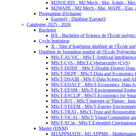
M2SOLIDS - M2 Mech - Maj. Solids - Meca
M2WAPE - M2 Mech - Maj. WAPE - Eau, Air
Programme d'échange
EuroteQ - Diplôme EuroteQ
Catalogue 2025 - 2026
Bachelor
BX - Bachelor of Science de l'Ecole polyte
Cycle Ingénieur
X - Titre d’Ingénieur diplômé de l’École po
Diplôme de formation gradué de l'Ecole Polytec
MScT-AI-ViC - MScT-Artificial Intelligen
MScT-CyS - MScT-Cybersecurity (CyS)
MScT-DDDF - MScT-Double Degree Data 
MScT-DEPP - MScT-Data and Economics fo
MScT-DSAIB - MScT-Data Science and AI 
MScT-EDACF - MScT-Economics, Data Anal
MScT-EESM - MScT-Environmental Enginee
MScT-ESCLiP - MScT-Economics for Smart 
MScT-IOT - MScT-Internet of Things : Inn
MScT-STEEM - MScT-Energy Environment 
MScT-TRAI - MScT-Trust and Responsible
MScT-ViCAI - MScT-Visual Computing and
MScT-XCin - MScT-Extended Cinematogr
Master (DNM)
M1APPMATH - M1 APPMS - Mathématiques A