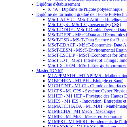
Diplôme d'établissement
X-4A - Diplôme de l'Ecole polytechnique
Diplôme de formation gradué de l'Ecole Polytec
MScT-AI-ViC - MScT-Artificial Intelligen
MScT-CyS - MScT-Cybersecurity (CyS)
MScT-DDDF - MScT-Double Degree Data 
MScT-DEPP - MScT-Data and Economics fo
MScT-DSB - MScT-Data Science for Busin
MScT-EDACF - MScT-Economics, Data Anal
MScT-EESM - MScT-Environmental Enginee
MScT-ESCLiP - MScT-Economics for Smart 
MScT-IOT - MScT-Internet of Things : Inn
MScT-STEEM - MScT-Energy Environment 
Master (DNM)
M1APPMATH - M1 APPMS - Mathématiques A
M1BIOHEA - M1 BH - Biologie et Santé
M1CHEINT - M1 CI - Chimie et Interfaces
M1CPS - M1 CPS - Système Cyber Physiq
M1HEP - M1 HEP - Physique des Hautes E
M1IES - M1 IES - Innovation, Entreprise et
M1MATHJHADA - M1 MJH - Mathématiqu
M1MECHA - M1 Mech - Mécanique
M1MIE - M1 MiE - Master en Economie
M1MPRI - M1 MPRI - Fondements de l'Inf
M1PHYSICS - M1 PHYS - Physique