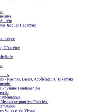
ue
nergies
 Société
es Jacques Hadamard
ormatique
, Géométrie
édicale
ue
uides
s - Plasmas, Lasers, Accélérateurs, Tokamaks
nergies
de Physique Fondamentale
erche
athématique
anique pour les Cliniciens
ormatique
s Sciences du Vivant