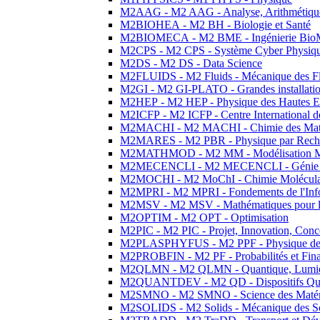
M2AAG - M2 AAG - Analyse, Arithmétique
M2BIOHEA - M2 BH - Biologie et Santé
M2BIOMECA - M2 BME - Ingénierie BioM
M2CPS - M2 CPS - Système Cyber Physiq
M2DS - M2 DS - Data Science
M2FLUIDS - M2 Fluids - Mécanique des Fl
M2GI - M2 GI-PLATO - Grandes installation
M2HEP - M2 HEP - Physique des Hautes E
M2ICFP - M2 ICFP - Centre International 
M2MACHI - M2 MACHI - Chimie des Matéri
M2MARES - M2 PBR - Physique par Rech
M2MATHMOD - M2 MM - Modélisation M
M2MECENCLI - M2 MECENCLI - Génie Méc
M2MOCHI - M2 MoChI - Chimie Moléculaire
M2MPRI - M2 MPRI - Fondements de l'Inf
M2MSV - M2 MSV - Mathématiques pour le
M2OPTIM - M2 OPT - Optimisation
M2PIC - M2 PIC - Projet, Innovation, Conc
M2PLASPHYFUS - M2 PPF - Physique des P
M2PROBFIN - M2 PF - Probabilités et Fin
M2QLMN - M2 QLMN - Quantique, Lumière
M2QUANTDEV - M2 QD - Dispositifs Qua
M2SMNO - M2 SMNO - Science des Matéri
M2SOLIDS - M2 Solids - Mécanique des So