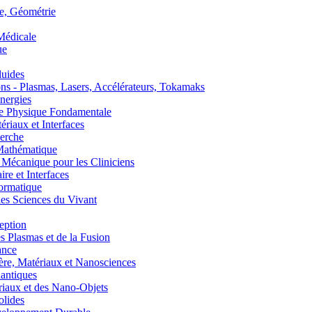
, Géométrie
édicale
ue
uides
s - Plasmas, Lasers, Accélérateurs, Tokamaks
nergies
de Physique Fondamentale
aux et Interfaces
erche
athématique
anique pour les Cliniciens
 et Interfaces
ormatique
s Sciences du Vivant
eption
lasmas et de la Fusion
ance
, Matériaux et Nanosciences
ntiques
aux et des Nano-Objets
lides