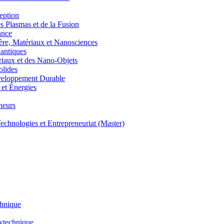
eption
lasmas et de la Fusion
ance
, Matériaux et Nanosciences
ntiques
aux et des Nano-Objets
lides
eloppement Durable
et Énergies
neurs
hnologies et Entrepreneuriat (Master)
chnique
lytechnique