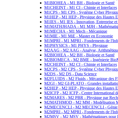
M1BIOHEA - M1 BH - Biologie et Santé
M1CHEINT - M1 CI - Chimie et Interfaces
M1CPS - M1 CPS - Système Cyber Physiq
M1HEP - M1 HEP - Physique des Hautes E
M1IES - M1 IES - Innovation, Entreprise et
M1MATHJHADA - M1 MJH - Mathématiqu
M1MECHA - M1 Mech - Mécanique
M1MIE - M1 MiE - Master en Economie
M1MPRI - M1 MPRI - Fondements de l'Inf
M1PHYSICS - M1 PHYS - Physique
M2AAG - M2 AAG - Analyse, Arithmétique
M2BIOHEA - M2 BH - Biologie et Santé
M2BIOMECA - M2 BME - Ingénierie BioM
M2CHEINT - M2 CI - Chimie et Interfaces
M2CPS - M2 CPS - Système Cyber Physiq
M2DS - M2 DS - Data Science
M2FLUIDS - M2 Fluids - Mécanique des Fl
M2GI - M2 GI-PLATO - Grandes installation
M2HEP - M2 HEP - Physique des Hautes E
M2ICFP - M2 ICFP - Centre International 
M2MARES - M2 PBR - Physique par Rech
M2MATHMOD - M2 MM - Modélisation M
M2MECENCLI - M2 MECENCLI - Génie Méc
M2MPRI - M2 MPRI - Fondements de l'Inf
M2MSV - M2 MSV - Mathématiques pour le