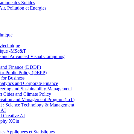
nique des Solides
, Pollution et Energies
chnique
lytechnique
hnique -MSc&T
ce and Advanced Visual Computing
and Finance (DDDF)
r Public Policy (DEPP)
for Business
ytics and Corporate Finance
ring and Sustainability Management
Cities and Climate Policy
ovation and Management Program (IoT)
: Science Technology & Management
 AI
 Creative AI
aphy XCin
ppliquées et Statistiques