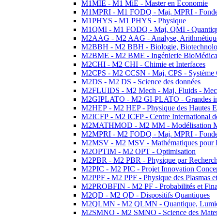
M1MIE - M1 MiE - Master en Economie
M1MPRI - M1 FODQ - Maj. MPRI - Fondeme
M1PHYS - M1 PHYS - Physique
M1QMI - M1 FODQ - Maj. QMI - Quantique
M2AAG - M2 AAG - Analyse, Arithmétique
M2BBH - M2 BBH - Biologie, Biotechnolog
M2BME - M2 BME - Ingénierie BioMédica
M2CHI - M2 CHI - Chimie et Interfaces
M2CPS - M2 CCSN - Maj. CPS - Système 
M2DS - M2 DS - Science des données
M2FLUIDS - M2 Mech - Maj. Fluids - Meca
M2GIPLATO - M2 GI-PLATO - Grandes instal
M2HEP - M2 HEP - Physique des Hautes E
M2ICFP - M2 ICFP - Centre International 
M2MATHMOD - M2 MM - Modélisation M
M2MPRI - M2 FODQ - Maj. MPRI - Fondeme
M2MSV - M2 MSV - Mathématiques pour le
M2OPTIM - M2 OPT - Optimisation
M2PBR - M2 PBR - Physique par Recherc
M2PIC - M2 PIC - Projet Innovation Conce
M2PPF - M2 PPF - Physique des Plasmas et
M2PROBFIN - M2 PF - Probabilités et Fin
M2QD - M2 QD - Dispositifs Quantiques
M2QLMN - M2 QLMN - Quantique, Lumiere
M2SMNO - M2 SMNO - Science des Materi