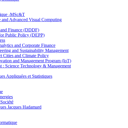
hnique -MSc&T
ce and Advanced Visual Computing
and Finance (DDDF)
r Public Policy (DEPP)
ess
ytics and Corporate Finance
ring and Sustainability Management
Cities and Climate Policy
ovation and Management Program (IoT)
: Science Technology & Management
ppliquées et Statistiques
ue
nergies
 Société
es Jacques Hadamard
ormatique