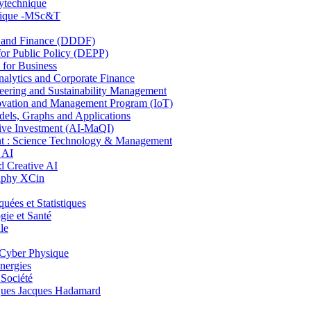
lytechnique
hnique -MSc&T
and Finance (DDDF)
r Public Policy (DEPP)
for Business
ytics and Corporate Finance
ring and Sustainability Management
ovation and Management Program (IoT)
ls, Graphs and Applications
ive Investment (AI-MaQI)
: Science Technology & Management
 AI
 Creative AI
aphy XCin
es et Statistiques
ie et Santé
le
Cyber Physique
nergies
 Société
es Jacques Hadamard