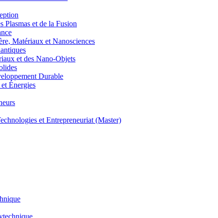
eption
lasmas et de la Fusion
ance
, Matériaux et Nanosciences
ntiques
aux et des Nano-Objets
lides
eloppement Durable
et Énergies
neurs
hnologies et Entrepreneuriat (Master)
chnique
lytechnique