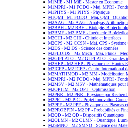
M1MIE - M1 MiE - Master en Economie
M1MPRI - M1 FODQ - Maj. MPRI - Fondeme
M1PHYS - M1 PHYS - Physique
M1QMI - M1 FODQ - Maj. QMI - Quantique
M2AAG - M2 AAG - Analyse, Arithmétique
M2BBH - M2 BBH - Biologie, Biotechnolog
M2BME - M2 BME - Ingénierie BioMédica
M2CHI - M2 CHI - Chimie et Interfaces
M2CPS - M2 CCSN - Maj. CPS - Système 
M2DS - M2 DS - Science des données
M2FLUIDS - M2 Mech - Maj. Fluids - Meca
M2GIPLATO - M2 GI-PLATO - Grandes instal
M2HEP - M2 HEP - Physique des Hautes E
M2ICFP - M2 ICFP - Centre International 
M2MATHMOD - M2 MM - Modélisation M
M2MPRI - M2 FODQ - Maj. MPRI - Fondeme
M2MSV - M2 MSV - Mathématiques pour le
M2OPTIM - M2 OPT - Optimisation
M2PBR - M2 PBR - Physique par Recherc
M2PIC - M2 PIC - Projet Innovation Conce
M2PPF - M2 PPF - Physique des Plasmas et
M2PROBFIN - M2 PF - Probabilités et Fin
M2QD - M2 QD - Dispositifs Quantiques
M2QLMN - M2 QLMN - Quantique, Lumiere
M2SMNO - M2 SMNO - Science des Materi