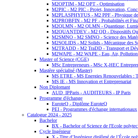
M2OPTIM - M2 OPT - Optimisation
M2PIC - M2 PIC - Projet, Innovation, Conc
M2PLASPHYFUS - M2 PPF - Physique des P
M2PROBFIN - M2 PF - Probabilités et Fin
M2QLMN - M2 QLMN - Quantique, Lumière
M2QUANTDEV - M2 QD - Dispositifs Qua
M2SMNO - M2 SMNO - Science des Matéri
M2SOLIDS - M2 Solids - Mécanique des So
M2TRADD - M2 TraDD - Transport et Dév
M2WAPE - M2 WAPE - Eau, Air, Pollution 
Master of Science (CGE)
MSc Entrepreneurs - MSc X-HEC Entrepre
Mastère spécialisé (Master)
MS ETRE - MS Energies Renouvelables : Tec
MS IE - MS Innovation et Entreprenariat
Non Diplomant
AUD_IPParis - AUDITEURS - IP Paris
Programme d'échange
EuroteQ - Diplôme EuroteQ
PEI - Programmes d'échange internationaux
Catalogue 2024 - 2025
Bachelor
BX - Bachelor of Science de l'Ecole polyte
Cycle Ingénieur
X - Titre d’Ingénieur diplômé de l’École po