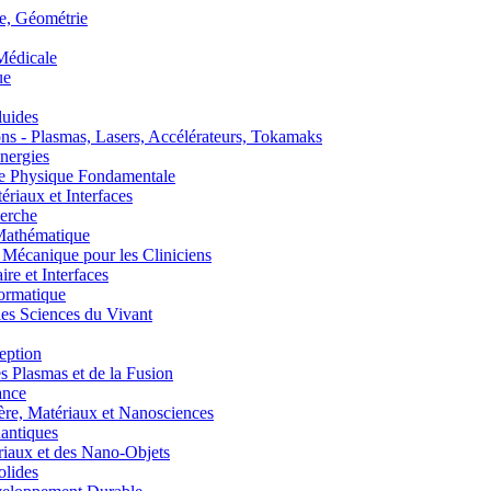
, Géométrie
édicale
ue
uides
s - Plasmas, Lasers, Accélérateurs, Tokamaks
nergies
de Physique Fondamentale
aux et Interfaces
erche
athématique
anique pour les Cliniciens
 et Interfaces
ormatique
s Sciences du Vivant
eption
lasmas et de la Fusion
ance
, Matériaux et Nanosciences
ntiques
aux et des Nano-Objets
lides