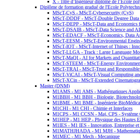
X - Titre d’Ingénieur diplômé de l’École po
Diplôme de formation gradué de l'Ecole Polytec
MScT-CyS - MScT-Cybersecurity (CyS)
MScT-DDDF - MScT-Double Degree Data 
MScT-DEPP - MScT-Data and Economics fo
MScT-DSAIB - MScT-Data Science and AI 
MScT-EDACF - MScT-Economics, Data Anal
MScT-EESM - MScT-Environmental Enginee
MScT-IOT - MScT-Internet of Things : Inn
MScT-LLGA - Track : Large Language Mode
MScT-MaQI - AI for Markets and Quantitat
MScT-STEEM - MScT-Energy Environment 
MScT-TRAI - MScT-Trust and Responsible
MScT-ViCAI - MScT-Visual Computing and
MScT-XCin - MScT-Extended Cinematogr
Master (DNM)
M1AMS - M1 AMS - Mathématiques Appliqué
M1BBH - M1 BBH - Biologie, Biotechnolog
M1BME - M1 BME - Ingénierie BioMédica
M1CHI - M1 CHI - Chimie et Interfaces
M1CPS - M1 CCSN - Maj. CPS - Système 
M1HEP - M1 HEP - Physique des Hautes E
M1IES - M1 IES - Innovation, Entreprise et
M1MATHJHADA - M1 MJH - Mathematiqu
M1MEC - M1 Mech - Mecanique