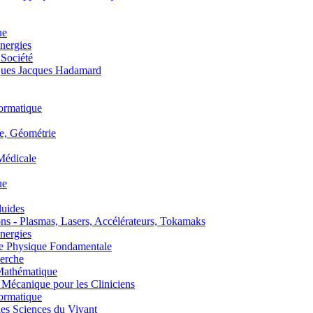
ue
nergies
 Société
es Jacques Hadamard
ormatique
, Géométrie
édicale
ue
uides
s - Plasmas, Lasers, Accélérateurs, Tokamaks
nergies
de Physique Fondamentale
erche
athématique
anique pour les Cliniciens
ormatique
s Sciences du Vivant