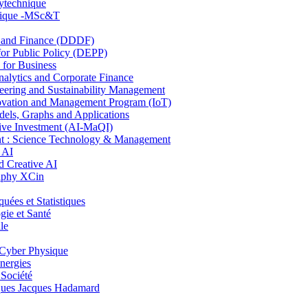
lytechnique
hnique -MSc&T
and Finance (DDDF)
r Public Policy (DEPP)
for Business
ytics and Corporate Finance
ring and Sustainability Management
ovation and Management Program (IoT)
ls, Graphs and Applications
ive Investment (AI-MaQI)
: Science Technology & Management
 AI
 Creative AI
aphy XCin
es et Statistiques
ie et Santé
le
Cyber Physique
nergies
 Société
es Jacques Hadamard