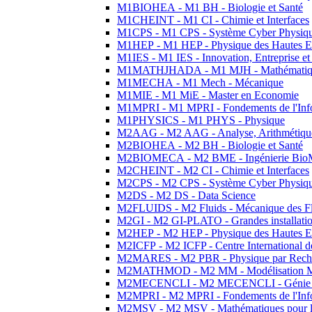
M1BIOHEA - M1 BH - Biologie et Santé
M1CHEINT - M1 CI - Chimie et Interfaces
M1CPS - M1 CPS - Système Cyber Physiq
M1HEP - M1 HEP - Physique des Hautes E
M1IES - M1 IES - Innovation, Entreprise et
M1MATHJHADA - M1 MJH - Mathématiqu
M1MECHA - M1 Mech - Mécanique
M1MIE - M1 MiE - Master en Economie
M1MPRI - M1 MPRI - Fondements de l'Inf
M1PHYSICS - M1 PHYS - Physique
M2AAG - M2 AAG - Analyse, Arithmétique
M2BIOHEA - M2 BH - Biologie et Santé
M2BIOMECA - M2 BME - Ingénierie BioM
M2CHEINT - M2 CI - Chimie et Interfaces
M2CPS - M2 CPS - Système Cyber Physiq
M2DS - M2 DS - Data Science
M2FLUIDS - M2 Fluids - Mécanique des Fl
M2GI - M2 GI-PLATO - Grandes installation
M2HEP - M2 HEP - Physique des Hautes E
M2ICFP - M2 ICFP - Centre International 
M2MARES - M2 PBR - Physique par Rech
M2MATHMOD - M2 MM - Modélisation M
M2MECENCLI - M2 MECENCLI - Génie Méc
M2MPRI - M2 MPRI - Fondements de l'Inf
M2MSV - M2 MSV - Mathématiques pour le