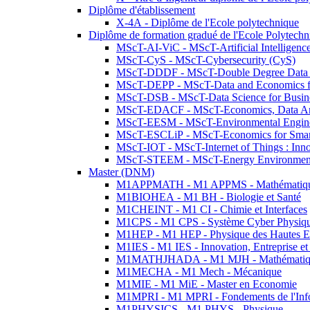
Diplôme d'établissement
X-4A - Diplôme de l'Ecole polytechnique
Diplôme de formation gradué de l'Ecole Polytec
MScT-AI-ViC - MScT-Artificial Intelligen
MScT-CyS - MScT-Cybersecurity (CyS)
MScT-DDDF - MScT-Double Degree Data 
MScT-DEPP - MScT-Data and Economics fo
MScT-DSB - MScT-Data Science for Busin
MScT-EDACF - MScT-Economics, Data Anal
MScT-EESM - MScT-Environmental Enginee
MScT-ESCLiP - MScT-Economics for Smart 
MScT-IOT - MScT-Internet of Things : Inn
MScT-STEEM - MScT-Energy Environment 
Master (DNM)
M1APPMATH - M1 APPMS - Mathématiques A
M1BIOHEA - M1 BH - Biologie et Santé
M1CHEINT - M1 CI - Chimie et Interfaces
M1CPS - M1 CPS - Système Cyber Physiq
M1HEP - M1 HEP - Physique des Hautes E
M1IES - M1 IES - Innovation, Entreprise et
M1MATHJHADA - M1 MJH - Mathématiqu
M1MECHA - M1 Mech - Mécanique
M1MIE - M1 MiE - Master en Economie
M1MPRI - M1 MPRI - Fondements de l'Inf
M1PHYSICS - M1 PHYS - Physique