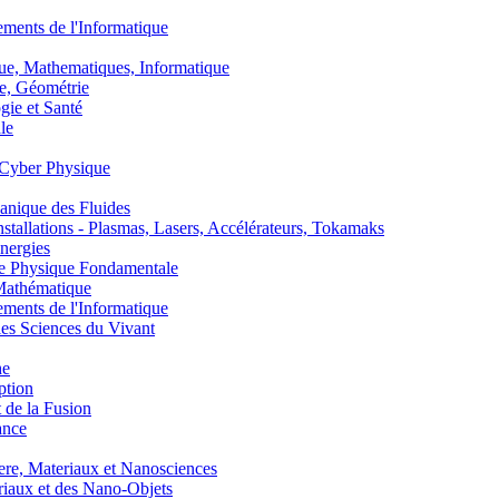
nts de l'Informatique
, Mathematiques, Informatique
, Géométrie
ie et Santé
le
Cyber Physique
nique des Fluides
lations - Plasmas, Lasers, Accélérateurs, Tokamaks
nergies
de Physique Fondamentale
athématique
nts de l'Informatique
s Sciences du Vivant
he
ption
 de la Fusion
ance
, Materiaux et Nanosciences
aux et des Nano-Objets