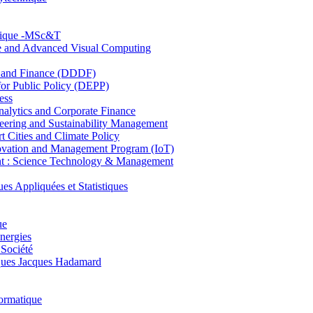
hnique -MSc&T
ce and Advanced Visual Computing
and Finance (DDDF)
r Public Policy (DEPP)
ess
ytics and Corporate Finance
ring and Sustainability Management
Cities and Climate Policy
ovation and Management Program (IoT)
: Science Technology & Management
ppliquées et Statistiques
ue
nergies
 Société
es Jacques Hadamard
ormatique