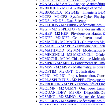
M2AAG - M2 AAG - Analyse, Arithmétique
M2BIOHEA - M2 BH - Biologie et Santé
M2BIOMECA - M2 BME - Ingénierie BioM
M2CPS - M2 CPS - Système Cyber Physiq
M2DS - M2 DS - Data Science
M2FLUIDS - M2 Fluids - Mécanique des Fl
M2GI - M2 GI-PLATO - Grandes installation
M2HEP - M2 HEP - Physique des Hautes E
M2ICFP - M2 ICFP - Centre International 
M2MACHI - M2 MACHI - Chimie des Matéri
M2MARES - M2 PBR - Physique par Rech
M2MATHMOD - M2 MM - Modélisation M
M2MECENCLI - M2 MECENCLI - Génie Méc
M2MOCHI - M2 MoChI - Chimie Moléculaire
M2MPRI - M2 MPRI - Fondements de l'Inf
M2MSV - M2 MSV - Mathématiques pour le
M2OPTIM - M2 OPT - Optimisation
M2PIC - M2 PIC - Projet, Innovation, Conc
M2PLASPHYFUS - M2 PPF - Physique des P
M2PROBFIN - M2 PF - Probabilités et Fin
M2QLMN - M2 QLMN - Quantique, Lumière
M2QUANTDEV - M2 QD - Dispositifs Qua
M2SMNO - M2 SMNO - Science des Matéri
M2SOLIDS - M2 Solids - Mécanique des So