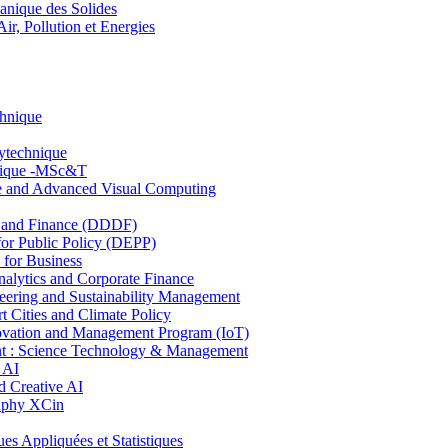
nique des Solides
, Pollution et Energies
chnique
lytechnique
hnique -MSc&T
ce and Advanced Visual Computing
and Finance (DDDF)
r Public Policy (DEPP)
for Business
ytics and Corporate Finance
ring and Sustainability Management
Cities and Climate Policy
ovation and Management Program (IoT)
: Science Technology & Management
 AI
 Creative AI
aphy XCin
ppliquées et Statistiques