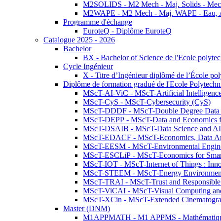
M2SOLIDS - M2 Mech - Maj. Solids - Meca
M2WAPE - M2 Mech - Maj. WAPE - Eau, Air
Programme d'échange
EuroteQ - Diplôme EuroteQ
Catalogue 2025 - 2026
Bachelor
BX - Bachelor of Science de l'Ecole polyte
Cycle Ingénieur
X - Titre d’Ingénieur diplômé de l’École po
Diplôme de formation gradué de l'Ecole Polytec
MScT-AI-ViC - MScT-Artificial Intelligen
MScT-CyS - MScT-Cybersecurity (CyS)
MScT-DDDF - MScT-Double Degree Data 
MScT-DEPP - MScT-Data and Economics fo
MScT-DSAIB - MScT-Data Science and AI 
MScT-EDACF - MScT-Economics, Data Anal
MScT-EESM - MScT-Environmental Enginee
MScT-ESCLiP - MScT-Economics for Smart 
MScT-IOT - MScT-Internet of Things : Inn
MScT-STEEM - MScT-Energy Environment 
MScT-TRAI - MScT-Trust and Responsible
MScT-ViCAI - MScT-Visual Computing and
MScT-XCin - MScT-Extended Cinematogr
Master (DNM)
M1APPMATH - M1 APPMS - Mathématiques A