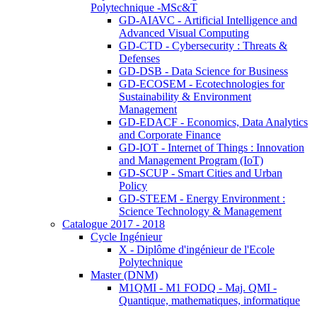
Polytechnique -MSc&T
GD-AIAVC - Artificial Intelligence and
Advanced Visual Computing
GD-CTD - Cybersecurity : Threats &
Defenses
GD-DSB - Data Science for Business
GD-ECOSEM - Ecotechnologies for
Sustainability & Environment
Management
GD-EDACF - Economics, Data Analytics
and Corporate Finance
GD-IOT - Internet of Things : Innovation
and Management Program (IoT)
GD-SCUP - Smart Cities and Urban
Policy
GD-STEEM - Energy Environment :
Science Technology & Management
Catalogue 2017 - 2018
Cycle Ingénieur
X - Diplôme d'ingénieur de l'Ecole
Polytechnique
Master (DNM)
M1QMI - M1 FODQ - Maj. QMI -
Quantique, mathematiques, informatique