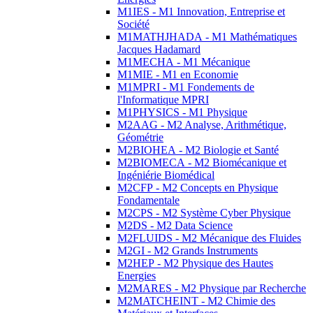
M1IES - M1 Innovation, Entreprise et
Société
M1MATHJHADA - M1 Mathématiques
Jacques Hadamard
M1MECHA - M1 Mécanique
M1MIE - M1 en Economie
M1MPRI - M1 Fondements de
l'Informatique MPRI
M1PHYSICS - M1 Physique
M2AAG - M2 Analyse, Arithmétique,
Géométrie
M2BIOHEA - M2 Biologie et Santé
M2BIOMECA - M2 Biomécanique et
Ingéniérie Biomédical
M2CFP - M2 Concepts en Physique
Fondamentale
M2CPS - M2 Système Cyber Physique
M2DS - M2 Data Science
M2FLUIDS - M2 Mécanique des Fluides
M2GI - M2 Grands Instruments
M2HEP - M2 Physique des Hautes
Energies
M2MARES - M2 Physique par Recherche
M2MATCHEINT - M2 Chimie des