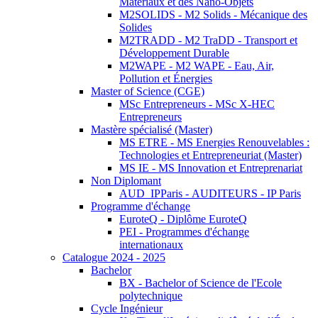
Matériaux et des Nano-Objets
M2SOLIDS - M2 Solids - Mécanique des
Solides
M2TRADD - M2 TraDD - Transport et
Développement Durable
M2WAPE - M2 WAPE - Eau, Air,
Pollution et Énergies
Master of Science (CGE)
MSc Entrepreneurs - MSc X-HEC
Entrepreneurs
Mastère spécialisé (Master)
MS ETRE - MS Energies Renouvelables :
Technologies et Entrepreneuriat (Master)
MS IE - MS Innovation et Entreprenariat
Non Diplomant
AUD_IPParis - AUDITEURS - IP Paris
Programme d'échange
EuroteQ - Diplôme EuroteQ
PEI - Programmes d'échange
internationaux
Catalogue 2024 - 2025
Bachelor
BX - Bachelor of Science de l'Ecole
polytechnique
Cycle Ingénieur