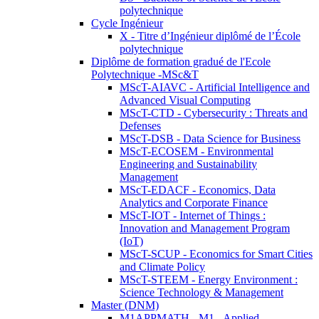
polytechnique
Cycle Ingénieur
X - Titre d’Ingénieur diplômé de l’École
polytechnique
Diplôme de formation gradué de l'Ecole
Polytechnique -MSc&T
MScT-AIAVC - Artificial Intelligence and
Advanced Visual Computing
MScT-CTD - Cybersecurity : Threats and
Defenses
MScT-DSB - Data Science for Business
MScT-ECOSEM - Environmental
Engineering and Sustainability
Management
MScT-EDACF - Economics, Data
Analytics and Corporate Finance
MScT-IOT - Internet of Things :
Innovation and Management Program
(IoT)
MScT-SCUP - Economics for Smart Cities
and Climate Policy
MScT-STEEM - Energy Environment :
Science Technology & Management
Master (DNM)
M1APPMATH - M1 - Applied