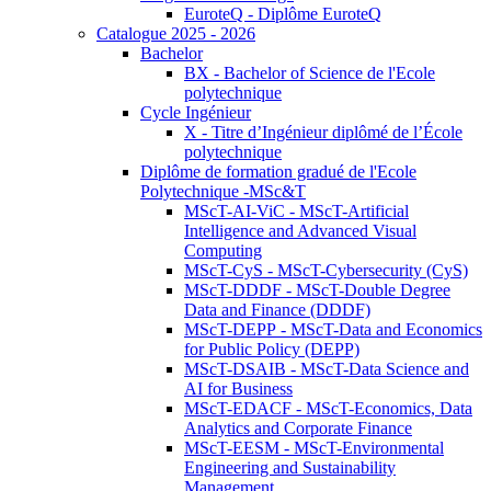
EuroteQ - Diplôme EuroteQ
Catalogue 2025 - 2026
Bachelor
BX - Bachelor of Science de l'Ecole
polytechnique
Cycle Ingénieur
X - Titre d’Ingénieur diplômé de l’École
polytechnique
Diplôme de formation gradué de l'Ecole
Polytechnique -MSc&T
MScT-AI-ViC - MScT-Artificial
Intelligence and Advanced Visual
Computing
MScT-CyS - MScT-Cybersecurity (CyS)
MScT-DDDF - MScT-Double Degree
Data and Finance (DDDF)
MScT-DEPP - MScT-Data and Economics
for Public Policy (DEPP)
MScT-DSAIB - MScT-Data Science and
AI for Business
MScT-EDACF - MScT-Economics, Data
Analytics and Corporate Finance
MScT-EESM - MScT-Environmental
Engineering and Sustainability
Management