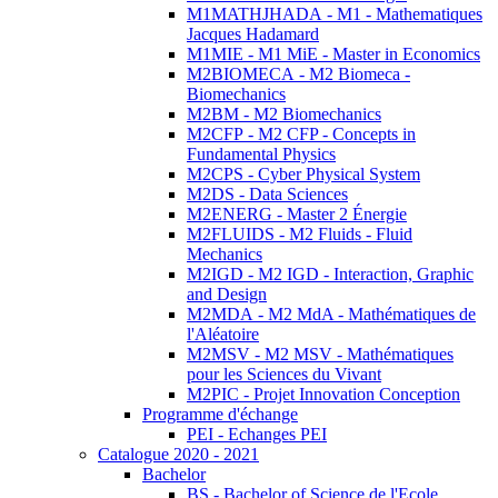
M1MATHJHADA - M1 - Mathematiques
Jacques Hadamard
M1MIE - M1 MiE - Master in Economics
M2BIOMECA - M2 Biomeca -
Biomechanics
M2BM - M2 Biomechanics
M2CFP - M2 CFP - Concepts in
Fundamental Physics
M2CPS - Cyber Physical System
M2DS - Data Sciences
M2ENERG - Master 2 Énergie
M2FLUIDS - M2 Fluids - Fluid
Mechanics
M2IGD - M2 IGD - Interaction, Graphic
and Design
M2MDA - M2 MdA - Mathématiques de
l'Aléatoire
M2MSV - M2 MSV - Mathématiques
pour les Sciences du Vivant
M2PIC - Projet Innovation Conception
Programme d'échange
PEI - Echanges PEI
Catalogue 2020 - 2021
Bachelor
BS - Bachelor of Science de l'Ecole