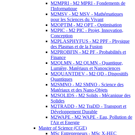
M2MPRI - M2 MPRI - Fondements de
l'Informatique
M2MSV - M2 MSV - Mathématiques
pour les Sciences du Vivant
M2OPTIM - M2 OPT - Optimisation
M2PIC - M2 PIC - Projet, Innovation,
Conception
M2PLASPHYFUS - M2 PPF - Physique
des Plasmas et de la Fusion
M2PROBFIN - M2 PF - Probabilités et
Finance
M2QLMN - M2 QLMN - Quantique,
Lumière, Matériaux et Nanosciences
M2QUANTDEV - M2 QD - Dispositifs
Quantiques
M2SMNO - M2 SMNO - Science des
Matériaux et des Nano-Objets
M2SOLIDS - M2 Solids - Mécanique des
Solides
M2TRADD - M2 TraDD - Transport et
Développement Durable
M2WAPE - M2 WAPE - Eau, Pollution de
l'Air et Energie
Master of Science (CGE)
MSc Entrepreneurs - MSc X-HEC