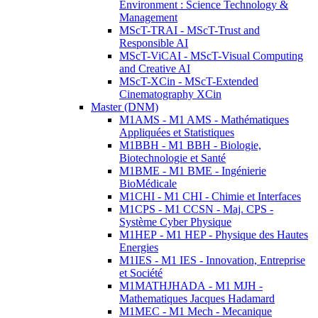
Environment : Science Technology &
Management
MScT-TRAI - MScT-Trust and
Responsible AI
MScT-ViCAI - MScT-Visual Computing
and Creative AI
MScT-XCin - MScT-Extended
Cinematography XCin
Master (DNM)
M1AMS - M1 AMS - Mathématiques
Appliquées et Statistiques
M1BBH - M1 BBH - Biologie,
Biotechnologie et Santé
M1BME - M1 BME - Ingénierie
BioMédicale
M1CHI - M1 CHI - Chimie et Interfaces
M1CPS - M1 CCSN - Maj. CPS -
Système Cyber Physique
M1HEP - M1 HEP - Physique des Hautes
Energies
M1IES - M1 IES - Innovation, Entreprise
et Société
M1MATHJHADA - M1 MJH -
Mathematiques Jacques Hadamard
M1MEC - M1 Mech - Mecanique