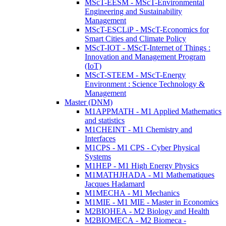
MScT-EESM - MScT-Environmental
Engineering and Sustainability
Management
MScT-ESCLiP - MScT-Economics for
Smart Cities and Climate Policy
MScT-IOT - MScT-Internet of Things :
Innovation and Management Program
(IoT)
MScT-STEEM - MScT-Energy
Environment : Science Technology &
Management
Master (DNM)
M1APPMATH - M1 Applied Mathematics
and statistics
M1CHEINT - M1 Chemistry and
Interfaces
M1CPS - M1 CPS - Cyber Physical
Systems
M1HEP - M1 High Energy Physics
M1MATHJHADA - M1 Mathematiques
Jacques Hadamard
M1MECHA - M1 Mechanics
M1MIE - M1 MIE - Master in Economics
M2BIOHEA - M2 Biology and Health
M2BIOMECA - M2 Biomeca -