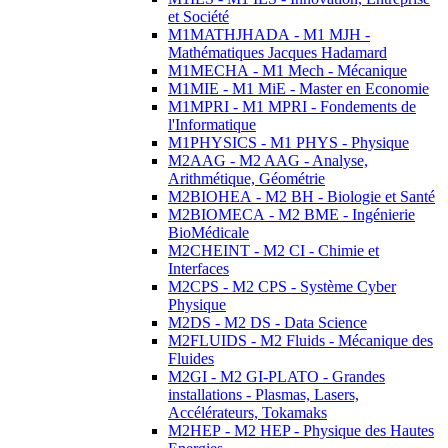
et Société
M1MATHJHADA - M1 MJH -
Mathématiques Jacques Hadamard
M1MECHA - M1 Mech - Mécanique
M1MIE - M1 MiE - Master en Economie
M1MPRI - M1 MPRI - Fondements de
l'Informatique
M1PHYSICS - M1 PHYS - Physique
M2AAG - M2 AAG - Analyse,
Arithmétique, Géométrie
M2BIOHEA - M2 BH - Biologie et Santé
M2BIOMECA - M2 BME - Ingénierie
BioMédicale
M2CHEINT - M2 CI - Chimie et
Interfaces
M2CPS - M2 CPS - Système Cyber
Physique
M2DS - M2 DS - Data Science
M2FLUIDS - M2 Fluids - Mécanique des
Fluides
M2GI - M2 GI-PLATO - Grandes
installations - Plasmas, Lasers,
Accélérateurs, Tokamaks
M2HEP - M2 HEP - Physique des Hautes