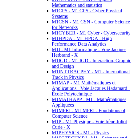
Mathematics and statistics
M1CPS - M1 CPS - Cyber Physical
Systems
M1CSN - M1 CSN - Computer Science
for Networks
M1CYBER - M1 Cyber - Cybersecurity
M1HPDA - M1 HPDA - High
Performance Data Analytics
M1I - M1 Informatique - Voie Jacques
Herbrand - X
M1IGD - M1 IGD - Interaction, Graphic
and Design
M1INTTRACPHY - M1 - International
Track in Physics
M1MAP - M1 Mathématiques et
Applications - Voie Jacques Hadamard -
École Polytechnique
M1MATHAPP - M1 - Mathématiques
Appliquées
M1MPRI - M1 MPRI - Foudations of
Computer Science
M1P - M1 Physique - Voie Irène Joliot
Curie - X
M1PHYSICS - M1 - Physics