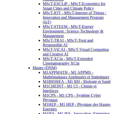
MScT-ESCLiP - MScT-Economics for
Smart Cities and Climate Policy
MScT-IOT - MScT-Internet of Things :
Innovation and Management Program
(IoT)
MScT-STEEM - MScT-Energy
Environment : Science Technology &
Management
MScT-TRAI - MScT-Trust and
Responsible AI
MScT-ViCAI - MScT-Visual Computing
and Creative AI
MScT-XCin - MScT-Extended
Cinematography XCin
Master (DNM)
M1APPMATH - M1 APPMS -
Mathématiques Appliquées et Statistiques
M1BIOHEA - M1 BH - Biologie et Santé
M1CHEINT - M1 CI - Chimie et
Interfaces
M1CPS - M1 CPS - Système Cyber
Physique
M1HEP - M1 HEP - Physique des Hautes
Energies
M1IES - M1 IES - Innovation, Entreprise