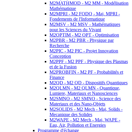
M2MATHMOD - M2 MM - Modélisation
Mathématique
M2MPRI - M2 FODQ - Maj. MPRI -
Fondements de l'Informatique
M2MSV - M2 MSV - Mathématiques
pour les Sciences du Vivant
M2OPTIM - M2 OPT - Optimisation
M2PBR - M2 PBR - Physique par
Recherche
M2PIC - M2 PIC - Projet Innovation
Conception
M2PPF - M2 PPF - Physique des Plasmas
et de la Fusion
M2PROBFIN - M2 PF - Probabilités et
Finance
M2QD - M2 QD - Dispositifs Quantiques
M2QLMN - M2 QLMN - Quantique,
Lumiere, Materiaux et Nanosciences
M2SMNO - M2 SMNO - Science des
Materiaux et des Nano-Objets
M2SOLIDS - M2 Mech - Maj. Solids -
Mecanique des Solides
M2WAPE - M2 Mech - Maj. WAPE -
Eau, Air, Pollution et Energies
Programme d'échange