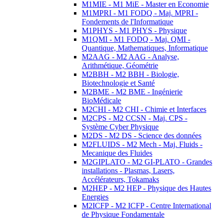
M1MIE - M1 MiE - Master en Economie
M1MPRI - M1 FODQ - Maj. MPRI -
Fondements de l'Informatique
M1PHYS - M1 PHYS - Physique
M1QMI - M1 FODQ - Maj. QMI -
Quantique, Mathematiques, Informatique
M2AAG - M2 AAG - Analyse,
Arithmétique, Géométrie
M2BBH - M2 BBH - Biologie,
Biotechnologie et Santé
M2BME - M2 BME - Ingénierie
BioMédicale
M2CHI - M2 CHI - Chimie et Interfaces
M2CPS - M2 CCSN - Maj. CPS -
Système Cyber Physique
M2DS - M2 DS - Science des données
M2FLUIDS - M2 Mech - Maj. Fluids -
Mecanique des Fluides
M2GIPLATO - M2 GI-PLATO - Grandes
installations - Plasmas, Lasers,
Accélérateurs, Tokamaks
M2HEP - M2 HEP - Physique des Hautes
Energies
M2ICFP - M2 ICFP - Centre International
de Physique Fondamentale