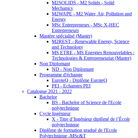
M2SOLIDS - M2 Solids - Solid
Mechanics
M2WAPE - M2 Water, Air, Pollution and
Energy
MSc Entrepreneurs - MSc X-HEC
Entrepreneurs
Mastère spécialisé (Master)
M2REST - Renewable Energy, Science
and Technology
MS ETRE - MS Energies Renouvelables :
Technologies & Entrepreneuriat (Master)
Non Diplomant
ND - Non Diplomant
Programme d'échange
EuroteQ - Diplôme EuroteQ
PEI - Echanges PEI
Catalogue 2021 - 2022
Bachelor
BS - Bachelor of Science de l'Ecole
polytechnique
Cycle Ingénieur
X - Titre d’Ingénieur diplômé de l’École
polytechnique
Diplôme de formation gradué de l'Ecole
Polytechnique -MSc&T