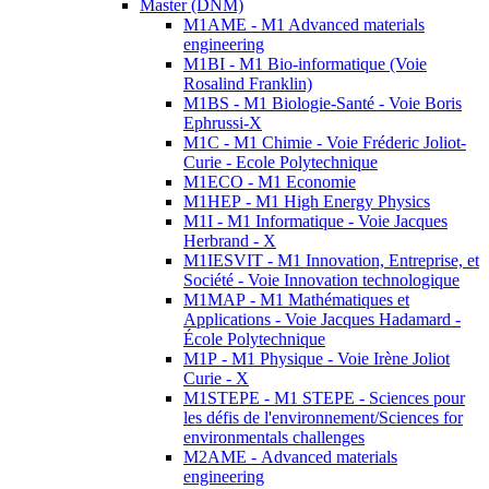
Master (DNM)
M1AME - M1 Advanced materials
engineering
M1BI - M1 Bio-informatique (Voie
Rosalind Franklin)
M1BS - M1 Biologie-Santé - Voie Boris
Ephrussi-X
M1C - M1 Chimie - Voie Fréderic Joliot-
Curie - Ecole Polytechnique
M1ECO - M1 Economie
M1HEP - M1 High Energy Physics
M1I - M1 Informatique - Voie Jacques
Herbrand - X
M1IESVIT - M1 Innovation, Entreprise, et
Société - Voie Innovation technologique
M1MAP - M1 Mathématiques et
Applications - Voie Jacques Hadamard -
École Polytechnique
M1P - M1 Physique - Voie Irène Joliot
Curie - X
M1STEPE - M1 STEPE - Sciences pour
les défis de l'environnement/Sciences for
environmentals challenges
M2AME - Advanced materials
engineering