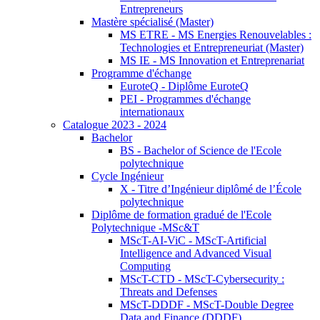
Entrepreneurs
Mastère spécialisé (Master)
MS ETRE - MS Energies Renouvelables :
Technologies et Entrepreneuriat (Master)
MS IE - MS Innovation et Entreprenariat
Programme d'échange
EuroteQ - Diplôme EuroteQ
PEI - Programmes d'échange
internationaux
Catalogue 2023 - 2024
Bachelor
BS - Bachelor of Science de l'Ecole
polytechnique
Cycle Ingénieur
X - Titre d’Ingénieur diplômé de l’École
polytechnique
Diplôme de formation gradué de l'Ecole
Polytechnique -MSc&T
MScT-AI-ViC - MScT-Artificial
Intelligence and Advanced Visual
Computing
MScT-CTD - MScT-Cybersecurity :
Threats and Defenses
MScT-DDDF - MScT-Double Degree
Data and Finance (DDDF)