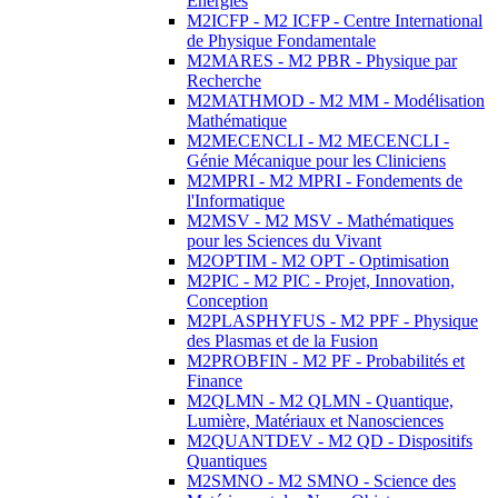
Energies
M2ICFP - M2 ICFP - Centre International
de Physique Fondamentale
M2MARES - M2 PBR - Physique par
Recherche
M2MATHMOD - M2 MM - Modélisation
Mathématique
M2MECENCLI - M2 MECENCLI -
Génie Mécanique pour les Cliniciens
M2MPRI - M2 MPRI - Fondements de
l'Informatique
M2MSV - M2 MSV - Mathématiques
pour les Sciences du Vivant
M2OPTIM - M2 OPT - Optimisation
M2PIC - M2 PIC - Projet, Innovation,
Conception
M2PLASPHYFUS - M2 PPF - Physique
des Plasmas et de la Fusion
M2PROBFIN - M2 PF - Probabilités et
Finance
M2QLMN - M2 QLMN - Quantique,
Lumière, Matériaux et Nanosciences
M2QUANTDEV - M2 QD - Dispositifs
Quantiques
M2SMNO - M2 SMNO - Science des