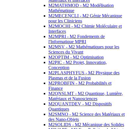
Matériaux et Interfaces
M2MATHMOD - M2 Modélisation
Mathématique
M2MECENCLI - M2 Génie Mécanique
pour les Cliniciens
M2MOCHI - M2 Chimie Moléculaire et
Interfaces
M2MPRI - M2 Fondements de
l'Informatique MPRI
M2MSV - M2 Mathématiques pour les
Sciences du Vivant
M2OPTIM - M2 Optimisation
M2PIC - M2 Projet, Innovation,
Conception
M2PLASPHYFUS - M2 Physique des
Plasmas et de la Fusion
M2PROBFIN - M2 Probabilités et
Finance
M2QNSLMT - M2 Quantique, Lumière,
Matériaux et Nanosciences
M2QUANTDEV - M2 Dispositifs
Quantiques
M2SMNO - M2 Science des Matériaux et
des Nano-Objets
M2SOLIDS - M2 Mécanique des Solides