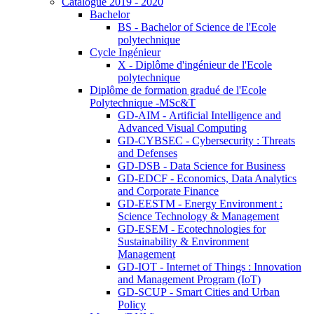
Catalogue 2019 - 2020
Bachelor
BS - Bachelor of Science de l'Ecole
polytechnique
Cycle Ingénieur
X - Diplôme d'ingénieur de l'Ecole
polytechnique
Diplôme de formation gradué de l'Ecole
Polytechnique -MSc&T
GD-AIM - Artificial Intelligence and
Advanced Visual Computing
GD-CYBSEC - Cybersecurity : Threats
and Defenses
GD-DSB - Data Science for Business
GD-EDCF - Economics, Data Analytics
and Corporate Finance
GD-EESTM - Energy Environment :
Science Technology & Management
GD-ESEM - Ecotechnologies for
Sustainability & Environment
Management
GD-IOT - Internet of Things : Innovation
and Management Program (IoT)
GD-SCUP - Smart Cities and Urban
Policy