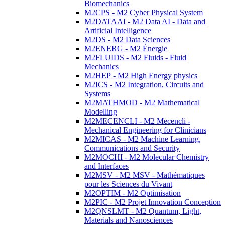
Biomechanics
M2CPS - M2 Cyber Physical System
M2DATAAI - M2 Data AI - Data and
Artificial Intelligence
M2DS - M2 Data Sciences
M2ENERG - M2 Énergie
M2FLUIDS - M2 Fluids - Fluid
Mechanics
M2HEP - M2 High Energy physics
M2ICS - M2 Integration, Circuits and
Systems
M2MATHMOD - M2 Mathematical
Modelling
M2MECENCLI - M2 Mecencli -
Mechanical Engineering for Clinicians
M2MICAS - M2 Machine Learning,
Communications and Security
M2MOCHI - M2 Molecular Chemistry
and Interfaces
M2MSV - M2 MSV - Mathématiques
pour les Sciences du Vivant
M2OPTIM - M2 Optimisation
M2PIC - M2 Projet Innovation Conception
M2QNSLMT - M2 Quantum, Light,
Materials and Nanosciences