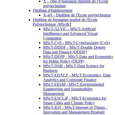
X - Titre d’Ingénieur diplômé de l’École
polytechnique
Diplôme d'établissement
X-4A - Diplôme de l'Ecole polytechnique
Diplôme de formation gradué de l'Ecole
Polytechnique -MSc&T
MScT-AI-ViC - MScT-Artificial
Intelligence and Advanced Visual
Computing
MScT-CyS - MScT-Cybersecurity (CyS)
MScT-DDDF - MScT-Double Degree
Data and Finance (DDDF)
MScT-DEPP - MScT-Data and Economics
for Public Policy (DEPP)
MScT-DSB - MScT-Data Science for
Business
MScT-EDACF - MScT-Economics, Data
Analytics and Corporate Finance
MScT-EESM - MScT-Environmental
Engineering and Sustainability
Management
MScT-ESCLiP - MScT-Economics for
Smart Cities and Climate Policy
MScT-IOT - MScT-Internet of Things :
Innovation and Management Program