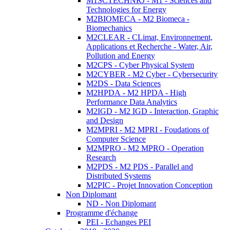
M1SCTECHNRJ - M1 - Sciences and
Technologies for Energy
M2BIOMECA - M2 Biomeca -
Biomechanics
M2CLEAR - CLimat, Environnement,
Applications et Recherche - Water, Air,
Pollution and Energy
M2CPS - Cyber Physical System
M2CYBER - M2 Cyber - Cybersecurity
M2DS - Data Sciences
M2HPDA - M2 HPDA - High
Performance Data Analytics
M2IGD - M2 IGD - Interaction, Graphic
and Design
M2MPRI - M2 MPRI - Foudations of
Computer Science
M2MPRO - M2 MPRO - Operation
Research
M2PDS - M2 PDS - Parallel and
Distributed Systems
M2PIC - Projet Innovation Conception
Non Diplomant
ND - Non Diplomant
Programme d'échange
PEI - Echanges PEI