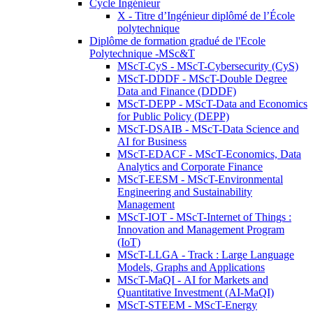
Cycle Ingénieur
X - Titre d’Ingénieur diplômé de l’École
polytechnique
Diplôme de formation gradué de l'Ecole
Polytechnique -MSc&T
MScT-CyS - MScT-Cybersecurity (CyS)
MScT-DDDF - MScT-Double Degree
Data and Finance (DDDF)
MScT-DEPP - MScT-Data and Economics
for Public Policy (DEPP)
MScT-DSAIB - MScT-Data Science and
AI for Business
MScT-EDACF - MScT-Economics, Data
Analytics and Corporate Finance
MScT-EESM - MScT-Environmental
Engineering and Sustainability
Management
MScT-IOT - MScT-Internet of Things :
Innovation and Management Program
(IoT)
MScT-LLGA - Track : Large Language
Models, Graphs and Applications
MScT-MaQI - AI for Markets and
Quantitative Investment (AI-MaQI)
MScT-STEEM - MScT-Energy