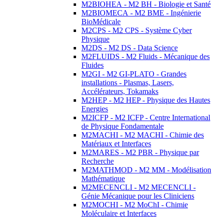
M2BIOHEA - M2 BH - Biologie et Santé
M2BIOMECA - M2 BME - Ingénierie
BioMédicale
M2CPS - M2 CPS - Système Cyber
Physique
M2DS - M2 DS - Data Science
M2FLUIDS - M2 Fluids - Mécanique des
Fluides
M2GI - M2 GI-PLATO - Grandes
installations - Plasmas, Lasers,
Accélérateurs, Tokamaks
M2HEP - M2 HEP - Physique des Hautes
Energies
M2ICFP - M2 ICFP - Centre International
de Physique Fondamentale
M2MACHI - M2 MACHI - Chimie des
Matériaux et Interfaces
M2MARES - M2 PBR - Physique par
Recherche
M2MATHMOD - M2 MM - Modélisation
Mathématique
M2MECENCLI - M2 MECENCLI -
Génie Mécanique pour les Cliniciens
M2MOCHI - M2 MoChI - Chimie
Moléculaire et Interfaces