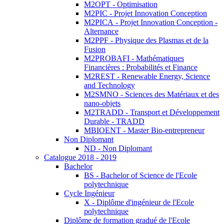
M2OPT - Optimisation
M2PIC - Projet Innovation Conception
M2PICA - Projet Innovation Conception -
Alternance
M2PPF - Physique des Plasmas et de la
Fusion
M2PROBAFI - Mathématiques
Financières : Probabilités et Finance
M2REST - Renewable Energy, Science
and Technology
M2SMNO - Sciences des Matériaux et des
nano-objets
M2TRADD - Transport et Développement
Durable - TRADD
MBIOENT - Master Bio-entrepreneur
Non Diplomant
ND - Non Diplomant
Catalogue 2018 - 2019
Bachelor
BS - Bachelor of Science de l'Ecole
polytechnique
Cycle Ingénieur
X - Diplôme d'ingénieur de l'Ecole
polytechnique
Diplôme de formation gradué de l'Ecole