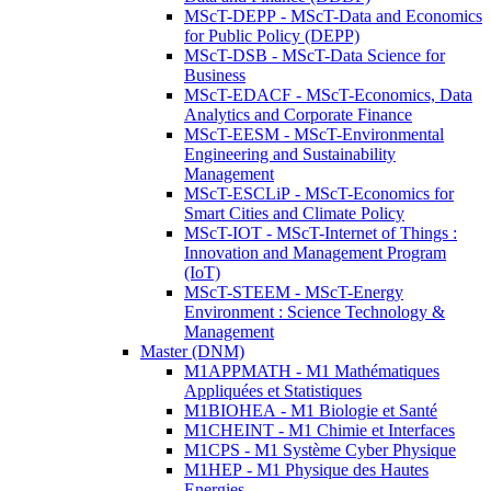
MScT-DEPP - MScT-Data and Economics
for Public Policy (DEPP)
MScT-DSB - MScT-Data Science for
Business
MScT-EDACF - MScT-Economics, Data
Analytics and Corporate Finance
MScT-EESM - MScT-Environmental
Engineering and Sustainability
Management
MScT-ESCLiP - MScT-Economics for
Smart Cities and Climate Policy
MScT-IOT - MScT-Internet of Things :
Innovation and Management Program
(IoT)
MScT-STEEM - MScT-Energy
Environment : Science Technology &
Management
Master (DNM)
M1APPMATH - M1 Mathématiques
Appliquées et Statistiques
M1BIOHEA - M1 Biologie et Santé
M1CHEINT - M1 Chimie et Interfaces
M1CPS - M1 Système Cyber Physique
M1HEP - M1 Physique des Hautes
Energies