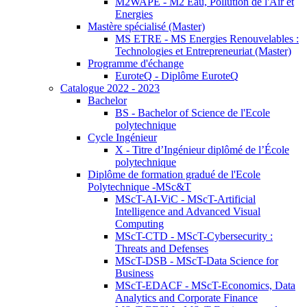
M2WAPE - M2 Eau, Pollution de l'Air et
Energies
Mastère spécialisé (Master)
MS ETRE - MS Energies Renouvelables :
Technologies et Entrepreneuriat (Master)
Programme d'échange
EuroteQ - Diplôme EuroteQ
Catalogue 2022 - 2023
Bachelor
BS - Bachelor of Science de l'Ecole
polytechnique
Cycle Ingénieur
X - Titre d’Ingénieur diplômé de l’École
polytechnique
Diplôme de formation gradué de l'Ecole
Polytechnique -MSc&T
MScT-AI-ViC - MScT-Artificial
Intelligence and Advanced Visual
Computing
MScT-CTD - MScT-Cybersecurity :
Threats and Defenses
MScT-DSB - MScT-Data Science for
Business
MScT-EDACF - MScT-Economics, Data
Analytics and Corporate Finance