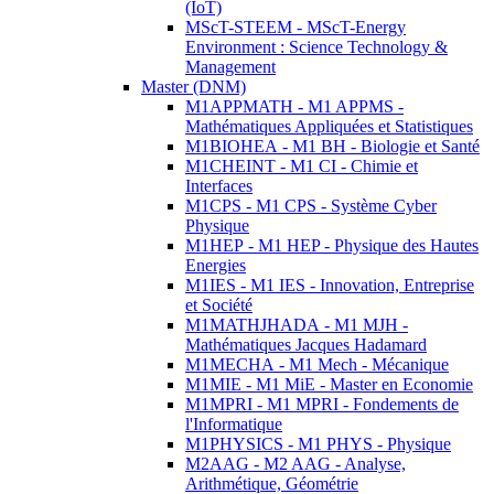
(IoT)
MScT-STEEM - MScT-Energy
Environment : Science Technology &
Management
Master (DNM)
M1APPMATH - M1 APPMS -
Mathématiques Appliquées et Statistiques
M1BIOHEA - M1 BH - Biologie et Santé
M1CHEINT - M1 CI - Chimie et
Interfaces
M1CPS - M1 CPS - Système Cyber
Physique
M1HEP - M1 HEP - Physique des Hautes
Energies
M1IES - M1 IES - Innovation, Entreprise
et Société
M1MATHJHADA - M1 MJH -
Mathématiques Jacques Hadamard
M1MECHA - M1 Mech - Mécanique
M1MIE - M1 MiE - Master en Economie
M1MPRI - M1 MPRI - Fondements de
l'Informatique
M1PHYSICS - M1 PHYS - Physique
M2AAG - M2 AAG - Analyse,
Arithmétique, Géométrie