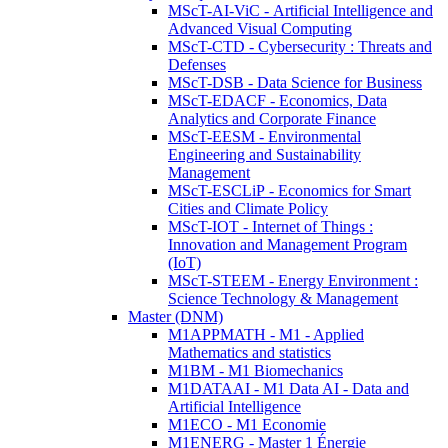
MScT-AI-ViC - Artificial Intelligence and
Advanced Visual Computing
MScT-CTD - Cybersecurity : Threats and
Defenses
MScT-DSB - Data Science for Business
MScT-EDACF - Economics, Data
Analytics and Corporate Finance
MScT-EESM - Environmental
Engineering and Sustainability
Management
MScT-ESCLiP - Economics for Smart
Cities and Climate Policy
MScT-IOT - Internet of Things :
Innovation and Management Program
(IoT)
MScT-STEEM - Energy Environment :
Science Technology & Management
Master (DNM)
M1APPMATH - M1 - Applied
Mathematics and statistics
M1BM - M1 Biomechanics
M1DATAAI - M1 Data AI - Data and
Artificial Intelligence
M1ECO - M1 Economie
M1ENERG - Master 1 Énergie