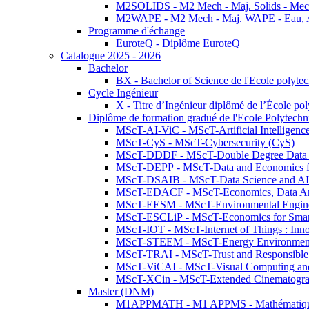
M2SOLIDS - M2 Mech - Maj. Solids - Meca
M2WAPE - M2 Mech - Maj. WAPE - Eau, Air
Programme d'échange
EuroteQ - Diplôme EuroteQ
Catalogue 2025 - 2026
Bachelor
BX - Bachelor of Science de l'Ecole polyte
Cycle Ingénieur
X - Titre d’Ingénieur diplômé de l’École po
Diplôme de formation gradué de l'Ecole Polytec
MScT-AI-ViC - MScT-Artificial Intelligen
MScT-CyS - MScT-Cybersecurity (CyS)
MScT-DDDF - MScT-Double Degree Data 
MScT-DEPP - MScT-Data and Economics fo
MScT-DSAIB - MScT-Data Science and AI 
MScT-EDACF - MScT-Economics, Data Anal
MScT-EESM - MScT-Environmental Enginee
MScT-ESCLiP - MScT-Economics for Smart 
MScT-IOT - MScT-Internet of Things : Inn
MScT-STEEM - MScT-Energy Environment 
MScT-TRAI - MScT-Trust and Responsible
MScT-ViCAI - MScT-Visual Computing and
MScT-XCin - MScT-Extended Cinematogr
Master (DNM)
M1APPMATH - M1 APPMS - Mathématiques A