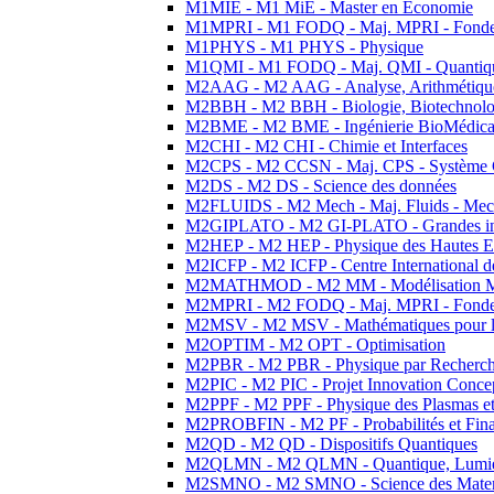
M1MIE - M1 MiE - Master en Economie
M1MPRI - M1 FODQ - Maj. MPRI - Fondeme
M1PHYS - M1 PHYS - Physique
M1QMI - M1 FODQ - Maj. QMI - Quantique
M2AAG - M2 AAG - Analyse, Arithmétique
M2BBH - M2 BBH - Biologie, Biotechnolog
M2BME - M2 BME - Ingénierie BioMédica
M2CHI - M2 CHI - Chimie et Interfaces
M2CPS - M2 CCSN - Maj. CPS - Système 
M2DS - M2 DS - Science des données
M2FLUIDS - M2 Mech - Maj. Fluids - Meca
M2GIPLATO - M2 GI-PLATO - Grandes instal
M2HEP - M2 HEP - Physique des Hautes E
M2ICFP - M2 ICFP - Centre International 
M2MATHMOD - M2 MM - Modélisation M
M2MPRI - M2 FODQ - Maj. MPRI - Fondeme
M2MSV - M2 MSV - Mathématiques pour le
M2OPTIM - M2 OPT - Optimisation
M2PBR - M2 PBR - Physique par Recherc
M2PIC - M2 PIC - Projet Innovation Conce
M2PPF - M2 PPF - Physique des Plasmas et
M2PROBFIN - M2 PF - Probabilités et Fin
M2QD - M2 QD - Dispositifs Quantiques
M2QLMN - M2 QLMN - Quantique, Lumiere
M2SMNO - M2 SMNO - Science des Materi