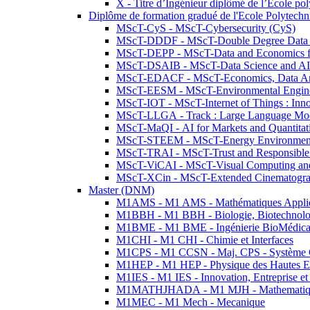
X - Titre d’Ingénieur diplômé de l’École po
Diplôme de formation gradué de l'Ecole Polytec
MScT-CyS - MScT-Cybersecurity (CyS)
MScT-DDDF - MScT-Double Degree Data 
MScT-DEPP - MScT-Data and Economics fo
MScT-DSAIB - MScT-Data Science and AI 
MScT-EDACF - MScT-Economics, Data Anal
MScT-EESM - MScT-Environmental Enginee
MScT-IOT - MScT-Internet of Things : Inn
MScT-LLGA - Track : Large Language Mode
MScT-MaQI - AI for Markets and Quantitat
MScT-STEEM - MScT-Energy Environment 
MScT-TRAI - MScT-Trust and Responsible
MScT-ViCAI - MScT-Visual Computing and
MScT-XCin - MScT-Extended Cinematogr
Master (DNM)
M1AMS - M1 AMS - Mathématiques Appliqué
M1BBH - M1 BBH - Biologie, Biotechnolog
M1BME - M1 BME - Ingénierie BioMédica
M1CHI - M1 CHI - Chimie et Interfaces
M1CPS - M1 CCSN - Maj. CPS - Système 
M1HEP - M1 HEP - Physique des Hautes E
M1IES - M1 IES - Innovation, Entreprise et
M1MATHJHADA - M1 MJH - Mathematiqu
M1MEC - M1 Mech - Mecanique