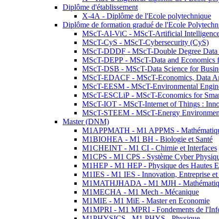
Diplôme d'établissement
X-4A - Diplôme de l'Ecole polytechnique
Diplôme de formation gradué de l'Ecole Polytec
MScT-AI-ViC - MScT-Artificial Intelligen
MScT-CyS - MScT-Cybersecurity (CyS)
MScT-DDDF - MScT-Double Degree Data 
MScT-DEPP - MScT-Data and Economics fo
MScT-DSB - MScT-Data Science for Busin
MScT-EDACF - MScT-Economics, Data Anal
MScT-EESM - MScT-Environmental Enginee
MScT-ESCLiP - MScT-Economics for Smart 
MScT-IOT - MScT-Internet of Things : Inn
MScT-STEEM - MScT-Energy Environment 
Master (DNM)
M1APPMATH - M1 APPMS - Mathématiques A
M1BIOHEA - M1 BH - Biologie et Santé
M1CHEINT - M1 CI - Chimie et Interfaces
M1CPS - M1 CPS - Système Cyber Physiq
M1HEP - M1 HEP - Physique des Hautes E
M1IES - M1 IES - Innovation, Entreprise et
M1MATHJHADA - M1 MJH - Mathématiqu
M1MECHA - M1 Mech - Mécanique
M1MIE - M1 MiE - Master en Economie
M1MPRI - M1 MPRI - Fondements de l'Inf
M1PHYSICS - M1 PHYS - Physique