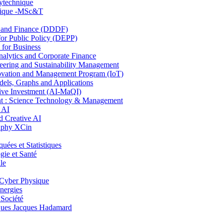
lytechnique
hnique -MSc&T
and Finance (DDDF)
r Public Policy (DEPP)
for Business
ytics and Corporate Finance
ring and Sustainability Management
ovation and Management Program (IoT)
ls, Graphs and Applications
ive Investment (AI-MaQI)
: Science Technology & Management
 AI
 Creative AI
aphy XCin
es et Statistiques
ie et Santé
le
Cyber Physique
nergies
 Société
es Jacques Hadamard