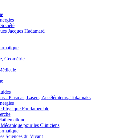
ue
nergies
 Société
es Jacques Hadamard
ormatique
, Géométrie
édicale
ue
uides
s - Plasmas, Lasers, Accélérateurs, Tokamaks
nergies
de Physique Fondamentale
erche
athématique
anique pour les Cliniciens
ormatique
s Sciences du Vivant