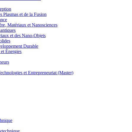
eption
lasmas et de la Fusion
ance
, Matériaux et Nanosciences
ntiques
aux et des Nano-Objets
lides
eloppement Durable
et Énergies
neurs
hnologies et Entrepreneuriat (Master)
chnique
lytechnique