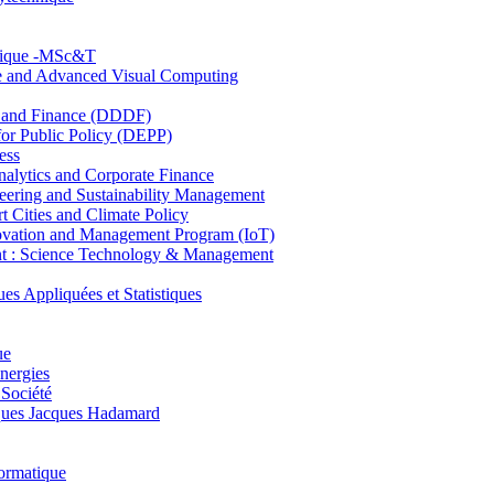
hnique -MSc&T
ce and Advanced Visual Computing
and Finance (DDDF)
r Public Policy (DEPP)
ess
ytics and Corporate Finance
ring and Sustainability Management
Cities and Climate Policy
ovation and Management Program (IoT)
: Science Technology & Management
ppliquées et Statistiques
ue
nergies
 Société
es Jacques Hadamard
ormatique