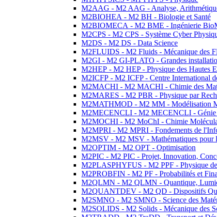
M2AAG - M2 AAG - Analyse, Arithmétique
M2BIOHEA - M2 BH - Biologie et Santé
M2BIOMECA - M2 BME - Ingénierie BioM
M2CPS - M2 CPS - Système Cyber Physiq
M2DS - M2 DS - Data Science
M2FLUIDS - M2 Fluids - Mécanique des Fl
M2GI - M2 GI-PLATO - Grandes installation
M2HEP - M2 HEP - Physique des Hautes E
M2ICFP - M2 ICFP - Centre International 
M2MACHI - M2 MACHI - Chimie des Matéri
M2MARES - M2 PBR - Physique par Rech
M2MATHMOD - M2 MM - Modélisation M
M2MECENCLI - M2 MECENCLI - Génie Méc
M2MOCHI - M2 MoChI - Chimie Moléculaire
M2MPRI - M2 MPRI - Fondements de l'Inf
M2MSV - M2 MSV - Mathématiques pour le
M2OPTIM - M2 OPT - Optimisation
M2PIC - M2 PIC - Projet, Innovation, Conc
M2PLASPHYFUS - M2 PPF - Physique des P
M2PROBFIN - M2 PF - Probabilités et Fin
M2QLMN - M2 QLMN - Quantique, Lumière
M2QUANTDEV - M2 QD - Dispositifs Qua
M2SMNO - M2 SMNO - Science des Matéri
M2SOLIDS - M2 Solids - Mécanique des So