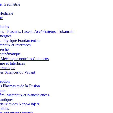
, Géométrie
édicale
ue
uides
s - Plasmas, Lasers, Accélérateurs, Tokamaks
nergies
de Physique Fondamentale
aux et Interfaces
erche
athématique
anique pour les Cliniciens
 et Interfaces
ormatique
s Sciences du Vivant
eption
lasmas et de la Fusion
ance
, Matériaux et Nanosciences
ntiques
aux et des Nano-Objets
lides