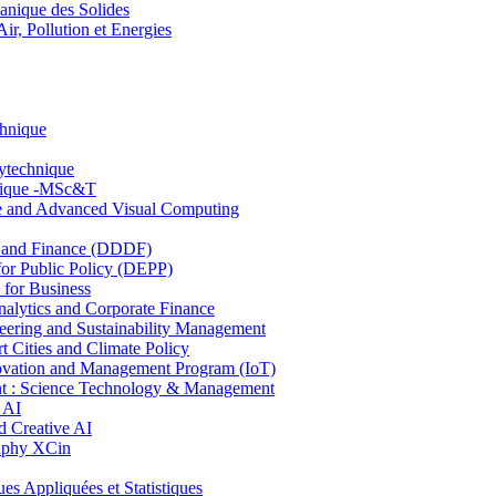
nique des Solides
, Pollution et Energies
chnique
lytechnique
hnique -MSc&T
ce and Advanced Visual Computing
and Finance (DDDF)
r Public Policy (DEPP)
for Business
ytics and Corporate Finance
ring and Sustainability Management
Cities and Climate Policy
ovation and Management Program (IoT)
: Science Technology & Management
 AI
 Creative AI
aphy XCin
ppliquées et Statistiques