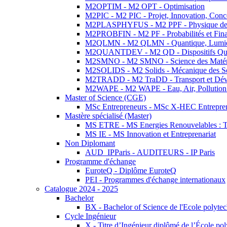
M2OPTIM - M2 OPT - Optimisation
M2PIC - M2 PIC - Projet, Innovation, Conc
M2PLASPHYFUS - M2 PPF - Physique des P
M2PROBFIN - M2 PF - Probabilités et Fin
M2QLMN - M2 QLMN - Quantique, Lumière
M2QUANTDEV - M2 QD - Dispositifs Qua
M2SMNO - M2 SMNO - Science des Matéri
M2SOLIDS - M2 Solids - Mécanique des So
M2TRADD - M2 TraDD - Transport et Dév
M2WAPE - M2 WAPE - Eau, Air, Pollution 
Master of Science (CGE)
MSc Entrepreneurs - MSc X-HEC Entrepre
Mastère spécialisé (Master)
MS ETRE - MS Energies Renouvelables : Tec
MS IE - MS Innovation et Entreprenariat
Non Diplomant
AUD_IPParis - AUDITEURS - IP Paris
Programme d'échange
EuroteQ - Diplôme EuroteQ
PEI - Programmes d'échange internationaux
Catalogue 2024 - 2025
Bachelor
BX - Bachelor of Science de l'Ecole polyte
Cycle Ingénieur
X - Titre d’Ingénieur diplômé de l’École po