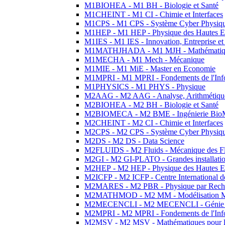
M1BIOHEA - M1 BH - Biologie et Santé
M1CHEINT - M1 CI - Chimie et Interfaces
M1CPS - M1 CPS - Système Cyber Physiq
M1HEP - M1 HEP - Physique des Hautes E
M1IES - M1 IES - Innovation, Entreprise et
M1MATHJHADA - M1 MJH - Mathématiqu
M1MECHA - M1 Mech - Mécanique
M1MIE - M1 MiE - Master en Economie
M1MPRI - M1 MPRI - Fondements de l'Inf
M1PHYSICS - M1 PHYS - Physique
M2AAG - M2 AAG - Analyse, Arithmétique
M2BIOHEA - M2 BH - Biologie et Santé
M2BIOMECA - M2 BME - Ingénierie BioM
M2CHEINT - M2 CI - Chimie et Interfaces
M2CPS - M2 CPS - Système Cyber Physiq
M2DS - M2 DS - Data Science
M2FLUIDS - M2 Fluids - Mécanique des Fl
M2GI - M2 GI-PLATO - Grandes installation
M2HEP - M2 HEP - Physique des Hautes E
M2ICFP - M2 ICFP - Centre International 
M2MARES - M2 PBR - Physique par Rech
M2MATHMOD - M2 MM - Modélisation M
M2MECENCLI - M2 MECENCLI - Génie Méc
M2MPRI - M2 MPRI - Fondements de l'Inf
M2MSV - M2 MSV - Mathématiques pour le