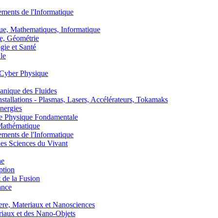
nts de l'Informatique
, Mathematiques, Informatique
, Géométrie
ie et Santé
le
Cyber Physique
nique des Fluides
lations - Plasmas, Lasers, Accélérateurs, Tokamaks
nergies
de Physique Fondamentale
athématique
nts de l'Informatique
s Sciences du Vivant
he
ption
 de la Fusion
ance
, Materiaux et Nanosciences
aux et des Nano-Objets