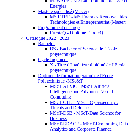
M2WAPE - M2 Eau, Pollution de l'Air et
Energies
Mastère spécialisé (Master)
MS ETRE - MS Energies Renouvelables :
Technologies et Entrepreneuriat (Master)
Programme d'échange
EuroteQ - Diplôme EuroteQ
Catalogue 2022 - 2023
Bachelor
BS - Bachelor of Science de l'Ecole
polytechnique
Cycle Ingénieur
X - Titre d’Ingénieur diplômé de l’École
polytechnique
Diplôme de formation gradué de l'Ecole
Polytechnique -MSc&T
MScT-AI-ViC - MScT-Artificial
Intelligence and Advanced Visual
Computing
MScT-CTD - MScT-Cybersecurity :
Threats and Defenses
MScT-DSB - MScT-Data Science for
Business
MScT-EDACF - MScT-Economics, Data
Analytics and Corporate Finance