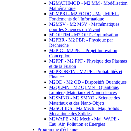
M2MATHMOD - M2 MM - Modélisation
Mathématique
M2MPRI - M2 FODQ - Maj. MPRI -
Fondements de l'Informatique
M2MSV - M2 MSV - Mathématiques
pour les Sciences du Vivant
M2OPTIM - M2 OPT - Optimisation
M2PBR - M2 PBR - Physique par
Recherche
M2PIC - M2 PIC - Projet Innovation
Conception
M2PPF - M2 PPF - Physique des Plasmas
et de la Fusion
M2PROBFIN - M2 PF - Probabilités et
Finance
M2QD - M2 QD - Dispositifs Quantiques
M2QLMN - M2 QLMN - Quantique,
Lumiere, Materiaux et Nanosciences
M2SMNO - M2 SMNO - Science des
Materiaux et des Nano-Objets
M2SOLIDS - M2 Mech - Maj. Solids -
Mecanique des Solides
M2WAPE - M2 Mech - Maj. WAPE -
Eau, Air, Pollution et Energies
Programme d'échange