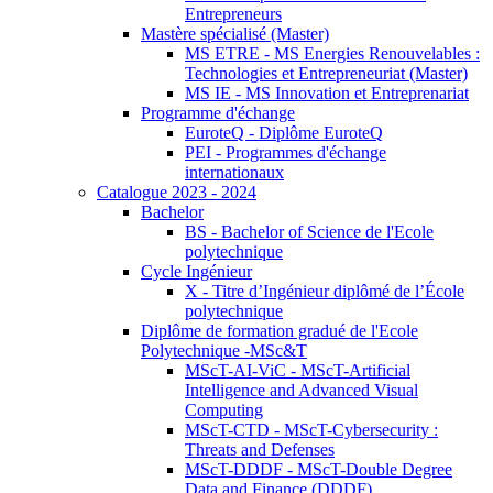
Entrepreneurs
Mastère spécialisé (Master)
MS ETRE - MS Energies Renouvelables :
Technologies et Entrepreneuriat (Master)
MS IE - MS Innovation et Entreprenariat
Programme d'échange
EuroteQ - Diplôme EuroteQ
PEI - Programmes d'échange
internationaux
Catalogue 2023 - 2024
Bachelor
BS - Bachelor of Science de l'Ecole
polytechnique
Cycle Ingénieur
X - Titre d’Ingénieur diplômé de l’École
polytechnique
Diplôme de formation gradué de l'Ecole
Polytechnique -MSc&T
MScT-AI-ViC - MScT-Artificial
Intelligence and Advanced Visual
Computing
MScT-CTD - MScT-Cybersecurity :
Threats and Defenses
MScT-DDDF - MScT-Double Degree
Data and Finance (DDDF)