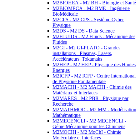
M2BIOHEA - M2 BH - Biologie et Santé
M2BIOMECA - M2 BME - Ingénierie
BioMédicale
M2CPS - M2 CPS - Système Cyber
Physique
M2DS - M2 DS - Data Science
M2FLUIDS - M2 Fluids - Mécanique des
Fluides
M2GI - M2 GI-PLATO - Grandes
installations - Plasmas, Lasers,
Accélérateurs, Tokamaks
M2HEP - M2 HEP - Physique des Hautes
Energies
M2ICFP - M2 ICFP - Centre International
de Physique Fondamentale
M2MACHI - M2 MACHI - Chimie des
Matériaux et Interfaces
M2MARES - M2 PBR - Physique par
Recherche
M2MATHMOD - M2 MM - Modélisation
Mathématique
M2MECENCLI - M2 MECENCLI -
Génie Mécanique pour les Cliniciens
M2MOCHI - M2 MoChI - Chimie
Moléculaire et Interfaces