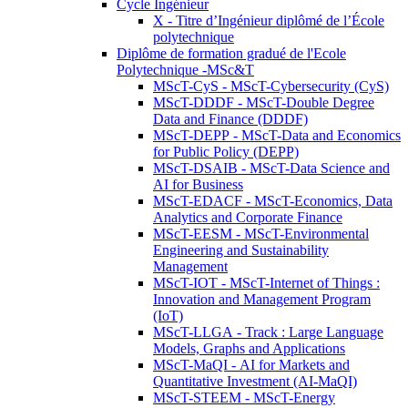
Cycle Ingénieur
X - Titre d’Ingénieur diplômé de l’École
polytechnique
Diplôme de formation gradué de l'Ecole
Polytechnique -MSc&T
MScT-CyS - MScT-Cybersecurity (CyS)
MScT-DDDF - MScT-Double Degree
Data and Finance (DDDF)
MScT-DEPP - MScT-Data and Economics
for Public Policy (DEPP)
MScT-DSAIB - MScT-Data Science and
AI for Business
MScT-EDACF - MScT-Economics, Data
Analytics and Corporate Finance
MScT-EESM - MScT-Environmental
Engineering and Sustainability
Management
MScT-IOT - MScT-Internet of Things :
Innovation and Management Program
(IoT)
MScT-LLGA - Track : Large Language
Models, Graphs and Applications
MScT-MaQI - AI for Markets and
Quantitative Investment (AI-MaQI)
MScT-STEEM - MScT-Energy