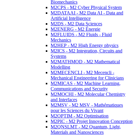
Biomechanics
M2CPS - M2 Cyber Physical System
M2DATAAI - M2 Data AI - Data and
Artificial Intelligence
M2DS - M2 Data Sciences
M2ENERG - M2 Énergie
M2FLUIDS - M2 Fluids - Fluid
Mechanics
M2HEP - M2 High Energy physics
M2ICS - M2 Integration, Circuits and
Systems
M2MATHMOD - M2 Mathematical
Modelling
M2MECENCLI - M2 Mecencli -
Mechanical Engineering for Clinicians
M2MICAS - M2 Machine Learning,
Communications and Security
M2MOCHI - M2 Molecular Chemistry
and Interfaces
M2MSV - M2 MSV - Mathématiques
pour les Sciences du Vivant
M2OPTIM - M2 Optimisation
M2PIC - M2 Projet Innovation Conception
M2QNSLMT - M2 Quantum, Light,
Materials and Nanosciences