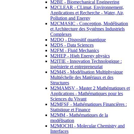
M2BE - Biomechanical Engineering
M2CLEAR - CLimat, Environnement,
Applications et Recherche - Water, Air,
Pollution and Energy
M2CMASIC - Conception, Modélisation
et Architecture des Systèmes Industriels
Complexes
M2DQ - Dispositif quantique
M2DS - Data Sciences
M2FM - Fluid Mechanics
M2HEP - High Energy physics
M2ITIE - Innovation Technologique :
ingénierie et entrepreneuriat
M2M4S - Modélisation Multiphysique
Multiéchelle des Matériaux et des
Structures
M2MAMSV - Master 2 Mathématiques et
Applications - Mathématiques pour les
Sciences du Vivant
M2MFSF - Mathématiques Financières :
Statistique et Finance
M2MM - Mathématiques de la
modélisation
M2MOCHI - Molecular Chemistry and
Interfaces