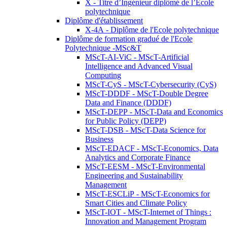
X - Titre d’Ingénieur diplômé de l’École
polytechnique
Diplôme d'établissement
X-4A - Diplôme de l'Ecole polytechnique
Diplôme de formation gradué de l'Ecole
Polytechnique -MSc&T
MScT-AI-ViC - MScT-Artificial
Intelligence and Advanced Visual
Computing
MScT-CyS - MScT-Cybersecurity (CyS)
MScT-DDDF - MScT-Double Degree
Data and Finance (DDDF)
MScT-DEPP - MScT-Data and Economics
for Public Policy (DEPP)
MScT-DSB - MScT-Data Science for
Business
MScT-EDACF - MScT-Economics, Data
Analytics and Corporate Finance
MScT-EESM - MScT-Environmental
Engineering and Sustainability
Management
MScT-ESCLiP - MScT-Economics for
Smart Cities and Climate Policy
MScT-IOT - MScT-Internet of Things :
Innovation and Management Program