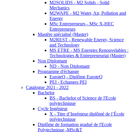
M2SOLIDS - M2 Solids - Solid
Mechanics
M2WAPE - M2 Water, Air, Pollution and
Energy
MSc Entrepreneurs - MSc X-HEC
Entrepreneurs
Mastère spécialisé (Master)
M2REST - Renewable Energy, Science
and Technology
MS ETRE - MS Energies Renouvelables :
Technologies & Entrepreneuriat (Master)
Non Diplomant
ND - Non Diplomant
Programme d'échange
EuroteQ - Diplôme EuroteQ
PEI - Echanges PEI
Catalogue 2021 - 2022
Bachelor
BS - Bachelor of Science de l'Ecole
polytechnique
Cycle Ingénieur
X - Titre d’Ingénieur diplômé de l’École
polytechnique
Diplôme de formation gradué de l'Ecole
Polytechnique -MSc&T