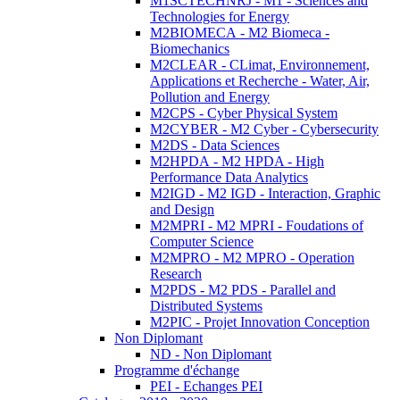
M1SCTECHNRJ - M1 - Sciences and
Technologies for Energy
M2BIOMECA - M2 Biomeca -
Biomechanics
M2CLEAR - CLimat, Environnement,
Applications et Recherche - Water, Air,
Pollution and Energy
M2CPS - Cyber Physical System
M2CYBER - M2 Cyber - Cybersecurity
M2DS - Data Sciences
M2HPDA - M2 HPDA - High
Performance Data Analytics
M2IGD - M2 IGD - Interaction, Graphic
and Design
M2MPRI - M2 MPRI - Foudations of
Computer Science
M2MPRO - M2 MPRO - Operation
Research
M2PDS - M2 PDS - Parallel and
Distributed Systems
M2PIC - Projet Innovation Conception
Non Diplomant
ND - Non Diplomant
Programme d'échange
PEI - Echanges PEI