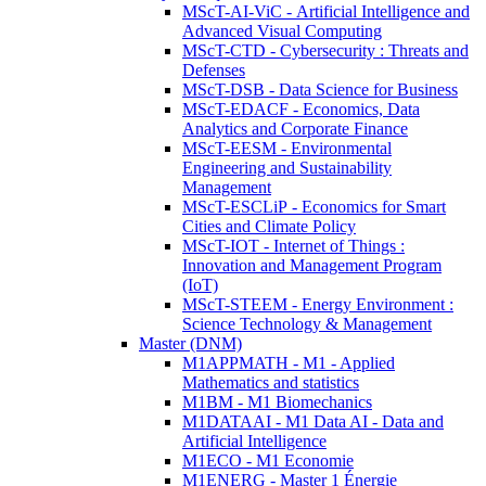
MScT-AI-ViC - Artificial Intelligence and
Advanced Visual Computing
MScT-CTD - Cybersecurity : Threats and
Defenses
MScT-DSB - Data Science for Business
MScT-EDACF - Economics, Data
Analytics and Corporate Finance
MScT-EESM - Environmental
Engineering and Sustainability
Management
MScT-ESCLiP - Economics for Smart
Cities and Climate Policy
MScT-IOT - Internet of Things :
Innovation and Management Program
(IoT)
MScT-STEEM - Energy Environment :
Science Technology & Management
Master (DNM)
M1APPMATH - M1 - Applied
Mathematics and statistics
M1BM - M1 Biomechanics
M1DATAAI - M1 Data AI - Data and
Artificial Intelligence
M1ECO - M1 Economie
M1ENERG - Master 1 Énergie