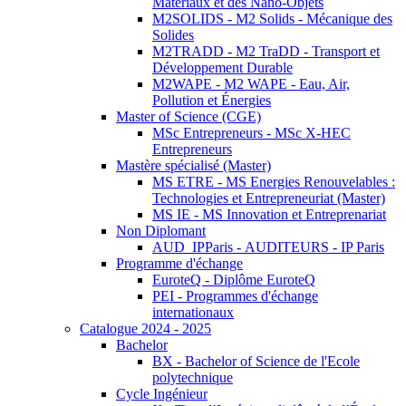
Matériaux et des Nano-Objets
M2SOLIDS - M2 Solids - Mécanique des
Solides
M2TRADD - M2 TraDD - Transport et
Développement Durable
M2WAPE - M2 WAPE - Eau, Air,
Pollution et Énergies
Master of Science (CGE)
MSc Entrepreneurs - MSc X-HEC
Entrepreneurs
Mastère spécialisé (Master)
MS ETRE - MS Energies Renouvelables :
Technologies et Entrepreneuriat (Master)
MS IE - MS Innovation et Entreprenariat
Non Diplomant
AUD_IPParis - AUDITEURS - IP Paris
Programme d'échange
EuroteQ - Diplôme EuroteQ
PEI - Programmes d'échange
internationaux
Catalogue 2024 - 2025
Bachelor
BX - Bachelor of Science de l'Ecole
polytechnique
Cycle Ingénieur