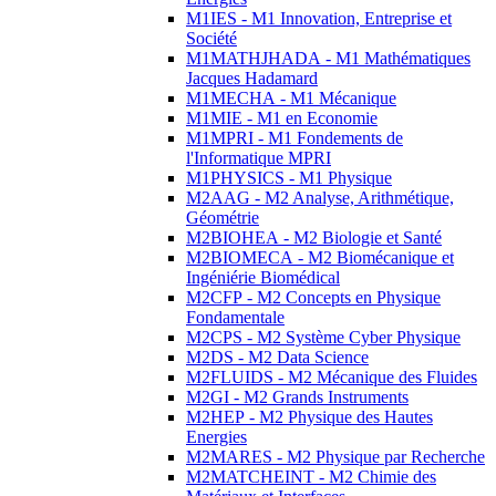
M1IES - M1 Innovation, Entreprise et
Société
M1MATHJHADA - M1 Mathématiques
Jacques Hadamard
M1MECHA - M1 Mécanique
M1MIE - M1 en Economie
M1MPRI - M1 Fondements de
l'Informatique MPRI
M1PHYSICS - M1 Physique
M2AAG - M2 Analyse, Arithmétique,
Géométrie
M2BIOHEA - M2 Biologie et Santé
M2BIOMECA - M2 Biomécanique et
Ingéniérie Biomédical
M2CFP - M2 Concepts en Physique
Fondamentale
M2CPS - M2 Système Cyber Physique
M2DS - M2 Data Science
M2FLUIDS - M2 Mécanique des Fluides
M2GI - M2 Grands Instruments
M2HEP - M2 Physique des Hautes
Energies
M2MARES - M2 Physique par Recherche
M2MATCHEINT - M2 Chimie des