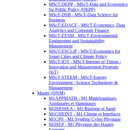
MScT-DEPP - MScT-Data and Economics
for Public Policy (DEPP)
MScT-DSB - MScT-Data Science for
Business
MScT-EDACF - MScT-Economics, Data
Analytics and Corporate Finance
MScT-EESM - MScT-Environmental
Engineering and Sustainability
Management
MScT-ESCLiP - MScT-Economics for
Smart Cities and Climate Policy
MScT-IOT - MScT-Internet of Things :
Innovation and Management Program
(IoT)
MScT-STEEM - MScT-Energy
Environment : Science Technology &
Management
Master (DNM)
M1APPMATH - M1 Mathématiques
Appliquées et Statistiques
M1BIOHEA - M1 Biologie et Santé
M1CHEINT - M1 Chimie et Interfaces
M1CPS - M1 Système Cyber Physique
M1HEP - M1 Physique des Hautes
Energies