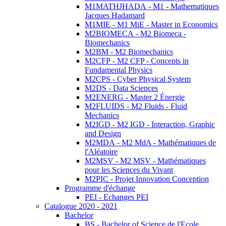
M1MATHJHADA - M1 - Mathematiques
Jacques Hadamard
M1MIE - M1 MiE - Master in Economics
M2BIOMECA - M2 Biomeca -
Biomechanics
M2BM - M2 Biomechanics
M2CFP - M2 CFP - Concepts in
Fundamental Physics
M2CPS - Cyber Physical System
M2DS - Data Sciences
M2ENERG - Master 2 Énergie
M2FLUIDS - M2 Fluids - Fluid
Mechanics
M2IGD - M2 IGD - Interaction, Graphic
and Design
M2MDA - M2 MdA - Mathématiques de
l'Aléatoire
M2MSV - M2 MSV - Mathématiques
pour les Sciences du Vivant
M2PIC - Projet Innovation Conception
Programme d'échange
PEI - Echanges PEI
Catalogue 2020 - 2021
Bachelor
BS - Bachelor of Science de l'Ecole