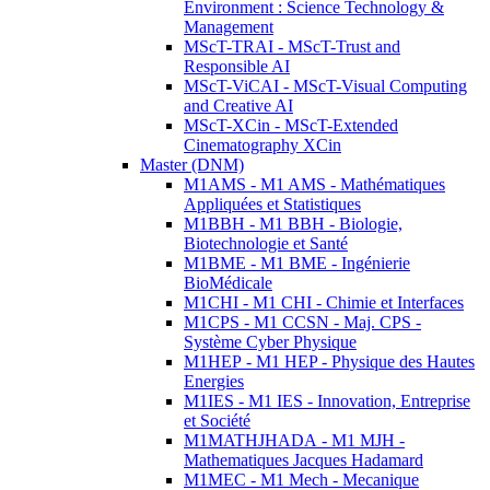
Environment : Science Technology &
Management
MScT-TRAI - MScT-Trust and
Responsible AI
MScT-ViCAI - MScT-Visual Computing
and Creative AI
MScT-XCin - MScT-Extended
Cinematography XCin
Master (DNM)
M1AMS - M1 AMS - Mathématiques
Appliquées et Statistiques
M1BBH - M1 BBH - Biologie,
Biotechnologie et Santé
M1BME - M1 BME - Ingénierie
BioMédicale
M1CHI - M1 CHI - Chimie et Interfaces
M1CPS - M1 CCSN - Maj. CPS -
Système Cyber Physique
M1HEP - M1 HEP - Physique des Hautes
Energies
M1IES - M1 IES - Innovation, Entreprise
et Société
M1MATHJHADA - M1 MJH -
Mathematiques Jacques Hadamard
M1MEC - M1 Mech - Mecanique