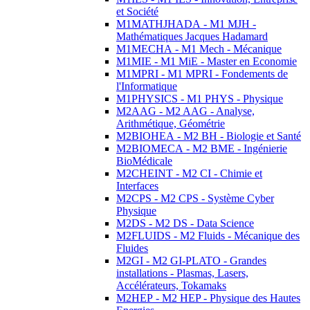
et Société
M1MATHJHADA - M1 MJH -
Mathématiques Jacques Hadamard
M1MECHA - M1 Mech - Mécanique
M1MIE - M1 MiE - Master en Economie
M1MPRI - M1 MPRI - Fondements de
l'Informatique
M1PHYSICS - M1 PHYS - Physique
M2AAG - M2 AAG - Analyse,
Arithmétique, Géométrie
M2BIOHEA - M2 BH - Biologie et Santé
M2BIOMECA - M2 BME - Ingénierie
BioMédicale
M2CHEINT - M2 CI - Chimie et
Interfaces
M2CPS - M2 CPS - Système Cyber
Physique
M2DS - M2 DS - Data Science
M2FLUIDS - M2 Fluids - Mécanique des
Fluides
M2GI - M2 GI-PLATO - Grandes
installations - Plasmas, Lasers,
Accélérateurs, Tokamaks
M2HEP - M2 HEP - Physique des Hautes