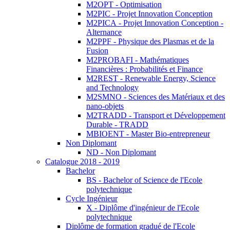
M2OPT - Optimisation
M2PIC - Projet Innovation Conception
M2PICA - Projet Innovation Conception -
Alternance
M2PPF - Physique des Plasmas et de la
Fusion
M2PROBAFI - Mathématiques
Financières : Probabilités et Finance
M2REST - Renewable Energy, Science
and Technology
M2SMNO - Sciences des Matériaux et des
nano-objets
M2TRADD - Transport et Développement
Durable - TRADD
MBIOENT - Master Bio-entrepreneur
Non Diplomant
ND - Non Diplomant
Catalogue 2018 - 2019
Bachelor
BS - Bachelor of Science de l'Ecole
polytechnique
Cycle Ingénieur
X - Diplôme d'ingénieur de l'Ecole
polytechnique
Diplôme de formation gradué de l'Ecole