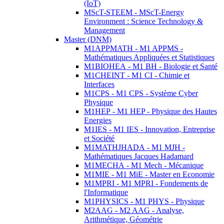
(IoT)
MScT-STEEM - MScT-Energy
Environment : Science Technology &
Management
Master (DNM)
M1APPMATH - M1 APPMS -
Mathématiques Appliquées et Statistiques
M1BIOHEA - M1 BH - Biologie et Santé
M1CHEINT - M1 CI - Chimie et
Interfaces
M1CPS - M1 CPS - Système Cyber
Physique
M1HEP - M1 HEP - Physique des Hautes
Energies
M1IES - M1 IES - Innovation, Entreprise
et Société
M1MATHJHADA - M1 MJH -
Mathématiques Jacques Hadamard
M1MECHA - M1 Mech - Mécanique
M1MIE - M1 MiE - Master en Economie
M1MPRI - M1 MPRI - Fondements de
l'Informatique
M1PHYSICS - M1 PHYS - Physique
M2AAG - M2 AAG - Analyse,
Arithmétique, Géométrie