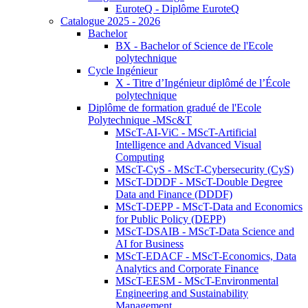
EuroteQ - Diplôme EuroteQ
Catalogue 2025 - 2026
Bachelor
BX - Bachelor of Science de l'Ecole
polytechnique
Cycle Ingénieur
X - Titre d’Ingénieur diplômé de l’École
polytechnique
Diplôme de formation gradué de l'Ecole
Polytechnique -MSc&T
MScT-AI-ViC - MScT-Artificial
Intelligence and Advanced Visual
Computing
MScT-CyS - MScT-Cybersecurity (CyS)
MScT-DDDF - MScT-Double Degree
Data and Finance (DDDF)
MScT-DEPP - MScT-Data and Economics
for Public Policy (DEPP)
MScT-DSAIB - MScT-Data Science and
AI for Business
MScT-EDACF - MScT-Economics, Data
Analytics and Corporate Finance
MScT-EESM - MScT-Environmental
Engineering and Sustainability
Management