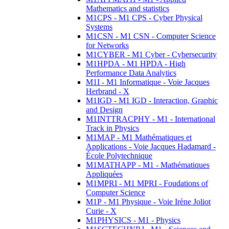
Mathematics and statistics
M1CPS - M1 CPS - Cyber Physical
Systems
M1CSN - M1 CSN - Computer Science
for Networks
M1CYBER - M1 Cyber - Cybersecurity
M1HPDA - M1 HPDA - High
Performance Data Analytics
M1I - M1 Informatique - Voie Jacques
Herbrand - X
M1IGD - M1 IGD - Interaction, Graphic
and Design
M1INTTRACPHY - M1 - International
Track in Physics
M1MAP - M1 Mathématiques et
Applications - Voie Jacques Hadamard -
École Polytechnique
M1MATHAPP - M1 - Mathématiques
Appliquées
M1MPRI - M1 MPRI - Foudations of
Computer Science
M1P - M1 Physique - Voie Irène Joliot
Curie - X
M1PHYSICS - M1 - Physics