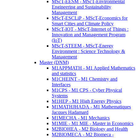
MScT-EESM - MScT-Environmental
Engineering and Sustainability
Management
MScT-ESCLiP - MScT-Economics for
Smart Cities and Climate Policy
MScT-IOT - MScT-Internet of Things :
Innovation and Management Program
(IoT)
MScT-STEEM - MScT-Energy
Environment : Science Technology &
Management
Master (DNM)
M1APPMATH - M1 Applied Mathematics
and statistics
M1CHEINT - M1 Chemistry and
Interfaces
M1CPS - M1 CPS - Cyber Physical
Systems
M1HEP - M1 High Energy Physics
M1MATHJHADA - M1 Mathematiques
Jacques Hadamard
M1MECHA - M1 Mechanics
M1MIE - M1 MIE - Master in Economics
M2BIOHEA - M2 Biology and Health
M2BIOMECA - M2 Biomeca -