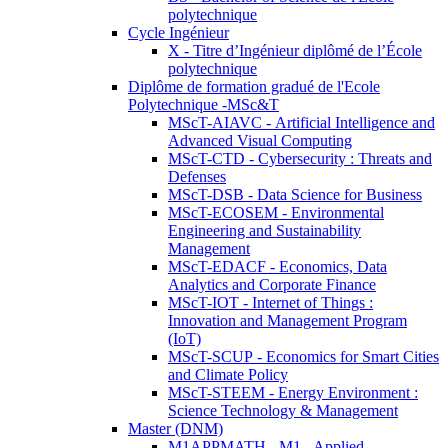
polytechnique
Cycle Ingénieur
X - Titre d’Ingénieur diplômé de l’École
polytechnique
Diplôme de formation gradué de l'Ecole
Polytechnique -MSc&T
MScT-AIAVC - Artificial Intelligence and
Advanced Visual Computing
MScT-CTD - Cybersecurity : Threats and
Defenses
MScT-DSB - Data Science for Business
MScT-ECOSEM - Environmental
Engineering and Sustainability
Management
MScT-EDACF - Economics, Data
Analytics and Corporate Finance
MScT-IOT - Internet of Things :
Innovation and Management Program
(IoT)
MScT-SCUP - Economics for Smart Cities
and Climate Policy
MScT-STEEM - Energy Environment :
Science Technology & Management
Master (DNM)
M1APPMATH - M1 - Applied