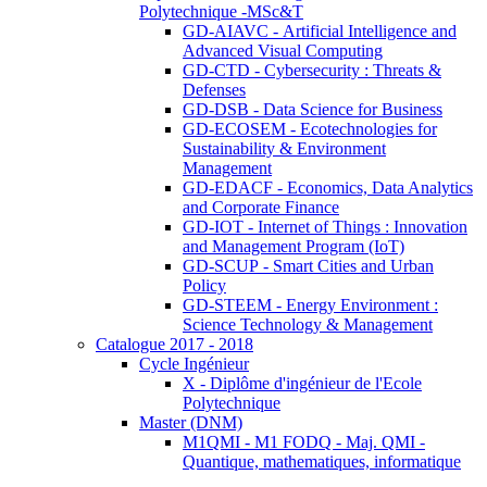
Polytechnique -MSc&T
GD-AIAVC - Artificial Intelligence and
Advanced Visual Computing
GD-CTD - Cybersecurity : Threats &
Defenses
GD-DSB - Data Science for Business
GD-ECOSEM - Ecotechnologies for
Sustainability & Environment
Management
GD-EDACF - Economics, Data Analytics
and Corporate Finance
GD-IOT - Internet of Things : Innovation
and Management Program (IoT)
GD-SCUP - Smart Cities and Urban
Policy
GD-STEEM - Energy Environment :
Science Technology & Management
Catalogue 2017 - 2018
Cycle Ingénieur
X - Diplôme d'ingénieur de l'Ecole
Polytechnique
Master (DNM)
M1QMI - M1 FODQ - Maj. QMI -
Quantique, mathematiques, informatique