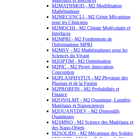
Matériaux et Interfaces
M2MATHMOD - M2 Modélisation
Mathématique
M2MECENCLI - M2 Génie Mécanique
pour les Cliniciens
M2MOCHI - M2 Chimie Moléculaire et
Interfaces
M2MPRI - M2 Fondements de
l'Informatique MPRI
M2MSV - M2 Mathématiques pour les
Sciences du Vivant
M2OPTIM - M2 Optimisation
M2PIC - M2 Projet, Innovation,
Conception
M2PLASPHYFUS - M2 Physique des
Plasmas et de la Fusion
M2PROBFIN - M2 Probabilités et
Finance
M2QNSLMT - M2 Quantique, Lumière,
Matériaux et Nanosciences
M2QUANTDEV - M2 Dispositifs
Quantiques
M2SMNO - M2 Science des Matériaux et
des Nano-Objets
M2SOLIDS - M2 Mécanique des Solides