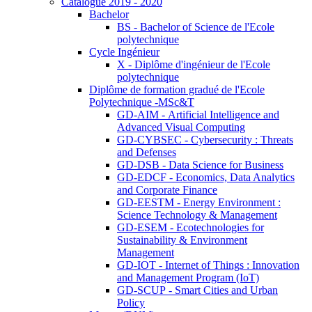
Catalogue 2019 - 2020
Bachelor
BS - Bachelor of Science de l'Ecole
polytechnique
Cycle Ingénieur
X - Diplôme d'ingénieur de l'Ecole
polytechnique
Diplôme de formation gradué de l'Ecole
Polytechnique -MSc&T
GD-AIM - Artificial Intelligence and
Advanced Visual Computing
GD-CYBSEC - Cybersecurity : Threats
and Defenses
GD-DSB - Data Science for Business
GD-EDCF - Economics, Data Analytics
and Corporate Finance
GD-EESTM - Energy Environment :
Science Technology & Management
GD-ESEM - Ecotechnologies for
Sustainability & Environment
Management
GD-IOT - Internet of Things : Innovation
and Management Program (IoT)
GD-SCUP - Smart Cities and Urban
Policy