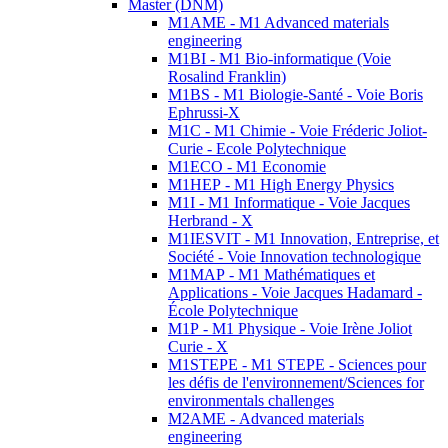
Master (DNM)
M1AME - M1 Advanced materials
engineering
M1BI - M1 Bio-informatique (Voie
Rosalind Franklin)
M1BS - M1 Biologie-Santé - Voie Boris
Ephrussi-X
M1C - M1 Chimie - Voie Fréderic Joliot-
Curie - Ecole Polytechnique
M1ECO - M1 Economie
M1HEP - M1 High Energy Physics
M1I - M1 Informatique - Voie Jacques
Herbrand - X
M1IESVIT - M1 Innovation, Entreprise, et
Société - Voie Innovation technologique
M1MAP - M1 Mathématiques et
Applications - Voie Jacques Hadamard -
École Polytechnique
M1P - M1 Physique - Voie Irène Joliot
Curie - X
M1STEPE - M1 STEPE - Sciences pour
les défis de l'environnement/Sciences for
environmentals challenges
M2AME - Advanced materials
engineering