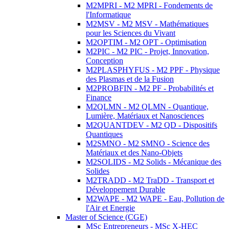
M2MPRI - M2 MPRI - Fondements de
l'Informatique
M2MSV - M2 MSV - Mathématiques
pour les Sciences du Vivant
M2OPTIM - M2 OPT - Optimisation
M2PIC - M2 PIC - Projet, Innovation,
Conception
M2PLASPHYFUS - M2 PPF - Physique
des Plasmas et de la Fusion
M2PROBFIN - M2 PF - Probabilités et
Finance
M2QLMN - M2 QLMN - Quantique,
Lumière, Matériaux et Nanosciences
M2QUANTDEV - M2 QD - Dispositifs
Quantiques
M2SMNO - M2 SMNO - Science des
Matériaux et des Nano-Objets
M2SOLIDS - M2 Solids - Mécanique des
Solides
M2TRADD - M2 TraDD - Transport et
Développement Durable
M2WAPE - M2 WAPE - Eau, Pollution de
l'Air et Energie
Master of Science (CGE)
MSc Entrepreneurs - MSc X-HEC