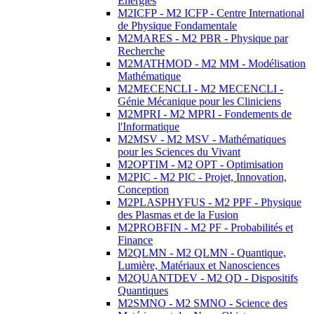
Energies
M2ICFP - M2 ICFP - Centre International
de Physique Fondamentale
M2MARES - M2 PBR - Physique par
Recherche
M2MATHMOD - M2 MM - Modélisation
Mathématique
M2MECENCLI - M2 MECENCLI -
Génie Mécanique pour les Cliniciens
M2MPRI - M2 MPRI - Fondements de
l'Informatique
M2MSV - M2 MSV - Mathématiques
pour les Sciences du Vivant
M2OPTIM - M2 OPT - Optimisation
M2PIC - M2 PIC - Projet, Innovation,
Conception
M2PLASPHYFUS - M2 PPF - Physique
des Plasmas et de la Fusion
M2PROBFIN - M2 PF - Probabilités et
Finance
M2QLMN - M2 QLMN - Quantique,
Lumière, Matériaux et Nanosciences
M2QUANTDEV - M2 QD - Dispositifs
Quantiques
M2SMNO - M2 SMNO - Science des