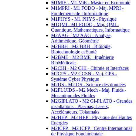
M1MIE - M1 MiE - Master en Economie
M1MPRI - M1 FODQ - Maj. MPRI -
Fondements de l'Informatique
M1PHYS - M1 PHYS - Physique
M1QMI - M1 FODQ - Maj. QMI -
Quantique, Mathematiques, Informatique
M2AAG - M2 AAG - Analyse,
Arithmétique, Géométrie
M2BBH - M2 BBH - Biologie,
Biotechnologie et Santé
M2BME - M2 BME - Ingénierie
BioMédicale
M2CHI - M2 CHI - Chimie et Interfaces
M2CPS - M2 CCSN - Maj. CPS -
Système Cyber Physique
M2DS - M2 DS - Science des données
M2FLUIDS - M2 Mech - Maj. Fluids -
Mecanique des Fluides
M2GIPLATO - M2 GI-PLATO - Grandes
installations - Plasmas, Lasers,
Accélérateurs, Tokamaks
M2HEP - M2 HEP - Physique des Hautes
Energies
M2ICFP - M2 ICFP - Centre International
de Physique Fondamentale