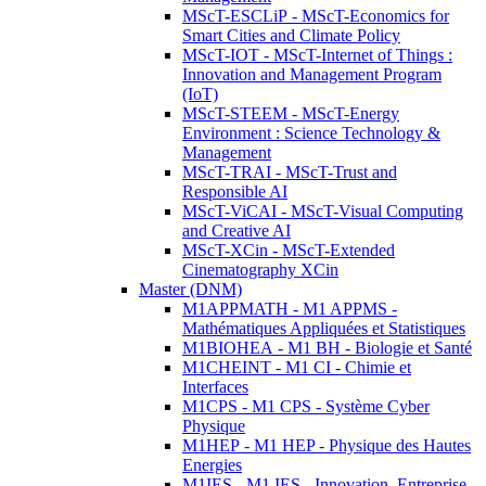
MScT-ESCLiP - MScT-Economics for
Smart Cities and Climate Policy
MScT-IOT - MScT-Internet of Things :
Innovation and Management Program
(IoT)
MScT-STEEM - MScT-Energy
Environment : Science Technology &
Management
MScT-TRAI - MScT-Trust and
Responsible AI
MScT-ViCAI - MScT-Visual Computing
and Creative AI
MScT-XCin - MScT-Extended
Cinematography XCin
Master (DNM)
M1APPMATH - M1 APPMS -
Mathématiques Appliquées et Statistiques
M1BIOHEA - M1 BH - Biologie et Santé
M1CHEINT - M1 CI - Chimie et
Interfaces
M1CPS - M1 CPS - Système Cyber
Physique
M1HEP - M1 HEP - Physique des Hautes
Energies
M1IES - M1 IES - Innovation, Entreprise