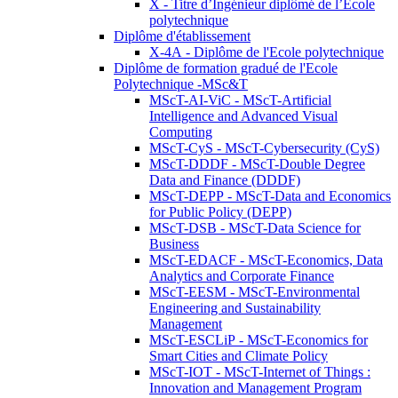
X - Titre d’Ingénieur diplômé de l’École
polytechnique
Diplôme d'établissement
X-4A - Diplôme de l'Ecole polytechnique
Diplôme de formation gradué de l'Ecole
Polytechnique -MSc&T
MScT-AI-ViC - MScT-Artificial
Intelligence and Advanced Visual
Computing
MScT-CyS - MScT-Cybersecurity (CyS)
MScT-DDDF - MScT-Double Degree
Data and Finance (DDDF)
MScT-DEPP - MScT-Data and Economics
for Public Policy (DEPP)
MScT-DSB - MScT-Data Science for
Business
MScT-EDACF - MScT-Economics, Data
Analytics and Corporate Finance
MScT-EESM - MScT-Environmental
Engineering and Sustainability
Management
MScT-ESCLiP - MScT-Economics for
Smart Cities and Climate Policy
MScT-IOT - MScT-Internet of Things :
Innovation and Management Program