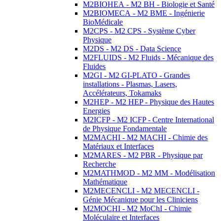
M2BIOHEA - M2 BH - Biologie et Santé
M2BIOMECA - M2 BME - Ingénierie
BioMédicale
M2CPS - M2 CPS - Système Cyber
Physique
M2DS - M2 DS - Data Science
M2FLUIDS - M2 Fluids - Mécanique des
Fluides
M2GI - M2 GI-PLATO - Grandes
installations - Plasmas, Lasers,
Accélérateurs, Tokamaks
M2HEP - M2 HEP - Physique des Hautes
Energies
M2ICFP - M2 ICFP - Centre International
de Physique Fondamentale
M2MACHI - M2 MACHI - Chimie des
Matériaux et Interfaces
M2MARES - M2 PBR - Physique par
Recherche
M2MATHMOD - M2 MM - Modélisation
Mathématique
M2MECENCLI - M2 MECENCLI -
Génie Mécanique pour les Cliniciens
M2MOCHI - M2 MoChI - Chimie
Moléculaire et Interfaces