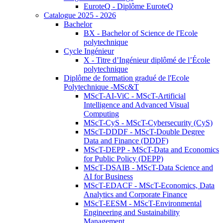
EuroteQ - Diplôme EuroteQ
Catalogue 2025 - 2026
Bachelor
BX - Bachelor of Science de l'Ecole
polytechnique
Cycle Ingénieur
X - Titre d’Ingénieur diplômé de l’École
polytechnique
Diplôme de formation gradué de l'Ecole
Polytechnique -MSc&T
MScT-AI-ViC - MScT-Artificial
Intelligence and Advanced Visual
Computing
MScT-CyS - MScT-Cybersecurity (CyS)
MScT-DDDF - MScT-Double Degree
Data and Finance (DDDF)
MScT-DEPP - MScT-Data and Economics
for Public Policy (DEPP)
MScT-DSAIB - MScT-Data Science and
AI for Business
MScT-EDACF - MScT-Economics, Data
Analytics and Corporate Finance
MScT-EESM - MScT-Environmental
Engineering and Sustainability
Management