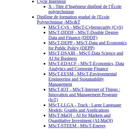
Cycle Ingénieur
X - Titre d’Ingénieur diplômé de l’École
polytechnique
Diplôme de formation gradué de l'Ecole
Polytechnique -MSc&T
MScT-CyS - MScT-Cybersecurity (CyS)
MScT-DDDF - MScT-Double Degree
Data and Finance (DDDF)
MScT-DEPP - MScT-Data and Economics
for Public Policy (DEPP)
MScT-DSAIB - MScT-Data Science and
AI for Business
MScT-EDACF - MScT-Economics, Data
Analytics and Corporate Finance
MScT-EESM - MScT-Environmental
Engineering and Sustainability
Management
MScT-IOT - MScT-Internet of Things :
Innovation and Management Program
(IoT)
MScT-LLGA - Track : Large Language
Models, Graphs and Applications
MScT-MaQI - AI for Markets and
Quantitative Investment (AI-MaQI)
MScT-STEEM - MScT-Energy