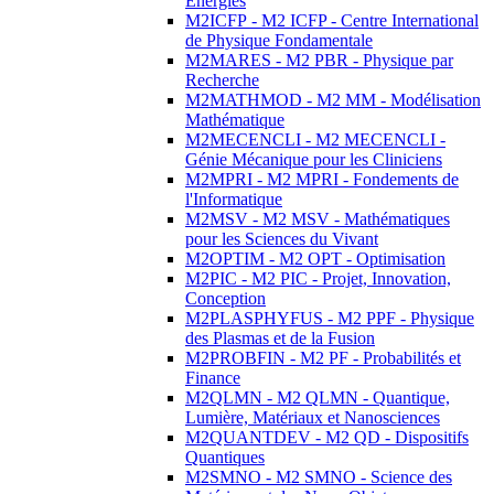
Energies
M2ICFP - M2 ICFP - Centre International
de Physique Fondamentale
M2MARES - M2 PBR - Physique par
Recherche
M2MATHMOD - M2 MM - Modélisation
Mathématique
M2MECENCLI - M2 MECENCLI -
Génie Mécanique pour les Cliniciens
M2MPRI - M2 MPRI - Fondements de
l'Informatique
M2MSV - M2 MSV - Mathématiques
pour les Sciences du Vivant
M2OPTIM - M2 OPT - Optimisation
M2PIC - M2 PIC - Projet, Innovation,
Conception
M2PLASPHYFUS - M2 PPF - Physique
des Plasmas et de la Fusion
M2PROBFIN - M2 PF - Probabilités et
Finance
M2QLMN - M2 QLMN - Quantique,
Lumière, Matériaux et Nanosciences
M2QUANTDEV - M2 QD - Dispositifs
Quantiques
M2SMNO - M2 SMNO - Science des