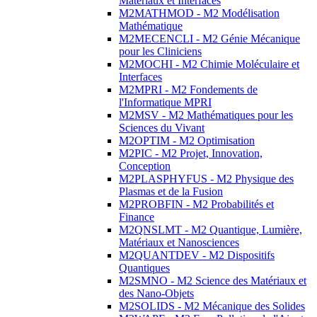
Matériaux et Interfaces
M2MATHMOD - M2 Modélisation
Mathématique
M2MECENCLI - M2 Génie Mécanique
pour les Cliniciens
M2MOCHI - M2 Chimie Moléculaire et
Interfaces
M2MPRI - M2 Fondements de
l'Informatique MPRI
M2MSV - M2 Mathématiques pour les
Sciences du Vivant
M2OPTIM - M2 Optimisation
M2PIC - M2 Projet, Innovation,
Conception
M2PLASPHYFUS - M2 Physique des
Plasmas et de la Fusion
M2PROBFIN - M2 Probabilités et
Finance
M2QNSLMT - M2 Quantique, Lumière,
Matériaux et Nanosciences
M2QUANTDEV - M2 Dispositifs
Quantiques
M2SMNO - M2 Science des Matériaux et
des Nano-Objets
M2SOLIDS - M2 Mécanique des Solides