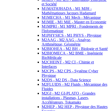
et Société
M1MATHJHADA - M1 MJH -
Mathématiques Jacques Hadamard
M1MECHA - M1 Mech - Mécanique
M1MIE - M1 MiE - Master en Economie
M1MPRI - M1 MPRI - Fondements de
l'Informatique
M1PHYSICS - M1 PHYS - Physique
M2AAG - M2 AAG - Analyse,
Arithmétique, Géométrie
M2BIOHEA - M2 BH - Biologie et Santé
M2BIOMECA - M2 BME - Ingénierie
BioMédicale
M2CHEINT - M2 CI - Chimie et
Interfaces
M2CPS - M2 CPS - Système Cyber
Physique
M2DS - M2 DS - Data Science
M2FLUIDS - M2 Fluids - Mécanique des
Fluides
M2GI - M2 GI-PLATO - Grandes
installations - Plasmas, Lasers,
Accélérateurs, Tokamaks
M2HEP - M2 HEP - Physique des Hautes