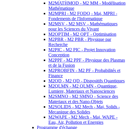
M2MATHMOD - M2 MM - Modélisation
Mathématique
M2MPRI - M2 FODQ - Maj. MPRI -
Fondements de l'Informatique
M2MSV - M2 MSV - Mathématiques
pour les Sciences du Vivant
M2OPTIM - M2 OPT - Optimisation
M2PBR - M2 PBR - Physique par
Recherche
M2PIC - M2 PIC - Projet Innovation
Conception
M2PPF - M2 PPF - Physique des Plasmas
et de la Fusion
M2PROBFIN - M2 PF - Probabilités et
Finance
M2QD - M2 QD - Dispositifs Quantiques
M2QLMN - M2 QLMN - Quantique,
Lumiere, Materiaux et Nanosciences
M2SMNO - M2 SMNO - Science des
Materiaux et des Nano-Objets
M2SOLIDS - M2 Mech - Maj. Solids -
Mecanique des Solides
M2WAPE - M2 Mech - Maj. WAPE -
Eau, Air, Pollution et Energies
Programme d'échange