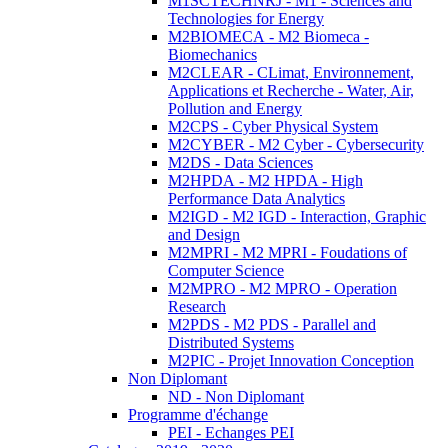
M1SCTECHNRJ - M1 - Sciences and
Technologies for Energy
M2BIOMECA - M2 Biomeca -
Biomechanics
M2CLEAR - CLimat, Environnement,
Applications et Recherche - Water, Air,
Pollution and Energy
M2CPS - Cyber Physical System
M2CYBER - M2 Cyber - Cybersecurity
M2DS - Data Sciences
M2HPDA - M2 HPDA - High
Performance Data Analytics
M2IGD - M2 IGD - Interaction, Graphic
and Design
M2MPRI - M2 MPRI - Foudations of
Computer Science
M2MPRO - M2 MPRO - Operation
Research
M2PDS - M2 PDS - Parallel and
Distributed Systems
M2PIC - Projet Innovation Conception
Non Diplomant
ND - Non Diplomant
Programme d'échange
PEI - Echanges PEI