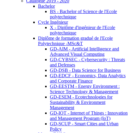
Catalogue 2019 - 2020
Bachelor
BS - Bachelor of Science de l'Ecole
polytechnique
Cycle Ingénieur
X - Diplôme d'ingénieur de l'Ecole
polytechnique
Diplôme de formation gradué de l'Ecole
Polytechnique -MSc&T
GD-AIM - Artificial Intelligence and
Advanced Visual Computing
GD-CYBSEC - Cybersecurity : Threats
and Defenses
GD-DSB - Data Science for Business
GD-EDCF - Economics, Data Analytics
and Corporate Finance
GD-EESTM - Energy Environment :
Science Technology & Management
GD-ESEM - Ecotechnologies for
Sustainability & Environment
Management
GD-IOT - Internet of Things : Innovation
and Management Program (IoT)
GD-SCUP - Smart Cities and Urban
Policy