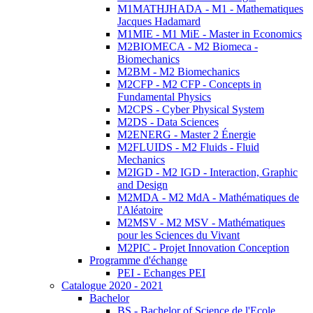
M1MATHJHADA - M1 - Mathematiques
Jacques Hadamard
M1MIE - M1 MiE - Master in Economics
M2BIOMECA - M2 Biomeca -
Biomechanics
M2BM - M2 Biomechanics
M2CFP - M2 CFP - Concepts in
Fundamental Physics
M2CPS - Cyber Physical System
M2DS - Data Sciences
M2ENERG - Master 2 Énergie
M2FLUIDS - M2 Fluids - Fluid
Mechanics
M2IGD - M2 IGD - Interaction, Graphic
and Design
M2MDA - M2 MdA - Mathématiques de
l'Aléatoire
M2MSV - M2 MSV - Mathématiques
pour les Sciences du Vivant
M2PIC - Projet Innovation Conception
Programme d'échange
PEI - Echanges PEI
Catalogue 2020 - 2021
Bachelor
BS - Bachelor of Science de l'Ecole