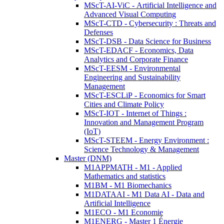
MScT-AI-ViC - Artificial Intelligence and
Advanced Visual Computing
MScT-CTD - Cybersecurity : Threats and
Defenses
MScT-DSB - Data Science for Business
MScT-EDACF - Economics, Data
Analytics and Corporate Finance
MScT-EESM - Environmental
Engineering and Sustainability
Management
MScT-ESCLiP - Economics for Smart
Cities and Climate Policy
MScT-IOT - Internet of Things :
Innovation and Management Program
(IoT)
MScT-STEEM - Energy Environment :
Science Technology & Management
Master (DNM)
M1APPMATH - M1 - Applied
Mathematics and statistics
M1BM - M1 Biomechanics
M1DATAAI - M1 Data AI - Data and
Artificial Intelligence
M1ECO - M1 Economie
M1ENERG - Master 1 Énergie