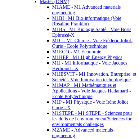
Master (DNM)
M1AME - M1 Advanced materials
engineering
M1BI - M1 Bio-informatique (Voie
Rosalind Franklin)
M1BS - M1 Biologie-Santé - Voie Boris
Ephrussi-X
M1C - M1 Chimie - Voie Fréderic Joliot-
Curie - Ecole Polytechnique
M1ECO - M1 Economie
M1HEP - M1 High Energy Physics
M1I - M1 Informatique - Voie Jacques
Herbrand - X
M1IESVIT - M1 Innovation, Entreprise, et
Société - Voie Innovation technologique
M1MAP - M1 Mathématiques et
Applications - Voie Jacques Hadamard -
École Polytechnique
M1P - M1 Physique - Voie Irène Joliot
Curie - X
M1STEPE - M1 STEPE - Sciences pour
les défis de l'environnement/Sciences for
environmentals challenges
M2AME - Advanced materials
engineering