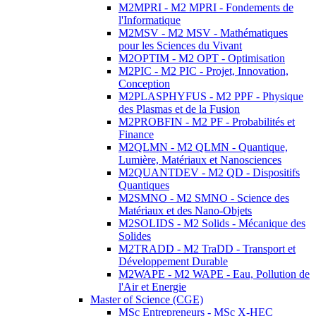
M2MPRI - M2 MPRI - Fondements de
l'Informatique
M2MSV - M2 MSV - Mathématiques
pour les Sciences du Vivant
M2OPTIM - M2 OPT - Optimisation
M2PIC - M2 PIC - Projet, Innovation,
Conception
M2PLASPHYFUS - M2 PPF - Physique
des Plasmas et de la Fusion
M2PROBFIN - M2 PF - Probabilités et
Finance
M2QLMN - M2 QLMN - Quantique,
Lumière, Matériaux et Nanosciences
M2QUANTDEV - M2 QD - Dispositifs
Quantiques
M2SMNO - M2 SMNO - Science des
Matériaux et des Nano-Objets
M2SOLIDS - M2 Solids - Mécanique des
Solides
M2TRADD - M2 TraDD - Transport et
Développement Durable
M2WAPE - M2 WAPE - Eau, Pollution de
l'Air et Energie
Master of Science (CGE)
MSc Entrepreneurs - MSc X-HEC