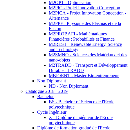
M2OPT - Optimisation
M2PIC - Projet Innovation Conception
M2PICA - Projet Innovation Conception -
Alternance
M2PPF - Physique des Plasmas et de la
Fusion
M2PROBAFI - Mathématiques
Financières : Probabilités et Finance
M2REST - Renewable Energy, Science
and Technology
M2SMNO - Sciences des Matériaux et des
nano-objets
M2TRADD - Transport et Développement
Durable - TRADD
MBIOENT - Master Bio-entrepreneur
Non Diplomant
ND - Non Diplomant
Catalogue 2018 - 2019
Bachelor
BS - Bachelor of Science de l'Ecole
polytechnique
Cycle Ingénieur
X - Diplôme d'ingénieur de l'Ecole
polytechnique
Diplôme de formation gradué de l'Ecole