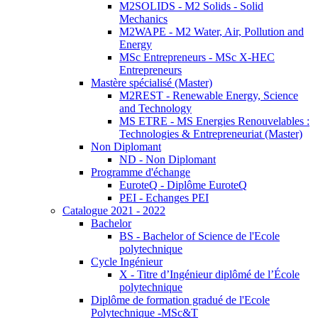
M2SOLIDS - M2 Solids - Solid
Mechanics
M2WAPE - M2 Water, Air, Pollution and
Energy
MSc Entrepreneurs - MSc X-HEC
Entrepreneurs
Mastère spécialisé (Master)
M2REST - Renewable Energy, Science
and Technology
MS ETRE - MS Energies Renouvelables :
Technologies & Entrepreneuriat (Master)
Non Diplomant
ND - Non Diplomant
Programme d'échange
EuroteQ - Diplôme EuroteQ
PEI - Echanges PEI
Catalogue 2021 - 2022
Bachelor
BS - Bachelor of Science de l'Ecole
polytechnique
Cycle Ingénieur
X - Titre d’Ingénieur diplômé de l’École
polytechnique
Diplôme de formation gradué de l'Ecole
Polytechnique -MSc&T