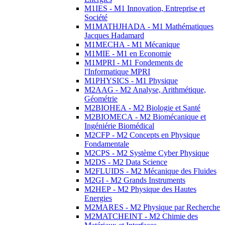
M1IES - M1 Innovation, Entreprise et
Société
M1MATHJHADA - M1 Mathématiques
Jacques Hadamard
M1MECHA - M1 Mécanique
M1MIE - M1 en Economie
M1MPRI - M1 Fondements de
l'Informatique MPRI
M1PHYSICS - M1 Physique
M2AAG - M2 Analyse, Arithmétique,
Géométrie
M2BIOHEA - M2 Biologie et Santé
M2BIOMECA - M2 Biomécanique et
Ingéniérie Biomédical
M2CFP - M2 Concepts en Physique
Fondamentale
M2CPS - M2 Système Cyber Physique
M2DS - M2 Data Science
M2FLUIDS - M2 Mécanique des Fluides
M2GI - M2 Grands Instruments
M2HEP - M2 Physique des Hautes
Energies
M2MARES - M2 Physique par Recherche
M2MATCHEINT - M2 Chimie des