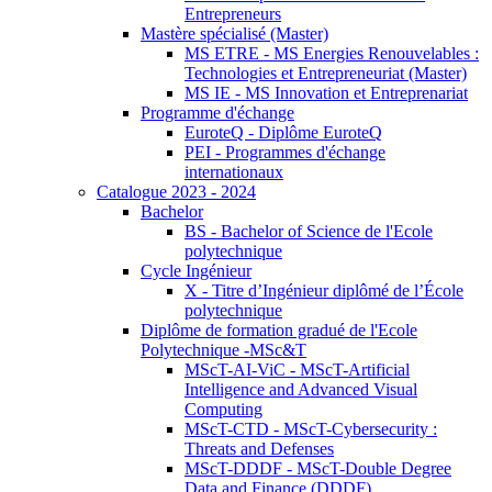
Entrepreneurs
Mastère spécialisé (Master)
MS ETRE - MS Energies Renouvelables :
Technologies et Entrepreneuriat (Master)
MS IE - MS Innovation et Entreprenariat
Programme d'échange
EuroteQ - Diplôme EuroteQ
PEI - Programmes d'échange
internationaux
Catalogue 2023 - 2024
Bachelor
BS - Bachelor of Science de l'Ecole
polytechnique
Cycle Ingénieur
X - Titre d’Ingénieur diplômé de l’École
polytechnique
Diplôme de formation gradué de l'Ecole
Polytechnique -MSc&T
MScT-AI-ViC - MScT-Artificial
Intelligence and Advanced Visual
Computing
MScT-CTD - MScT-Cybersecurity :
Threats and Defenses
MScT-DDDF - MScT-Double Degree
Data and Finance (DDDF)