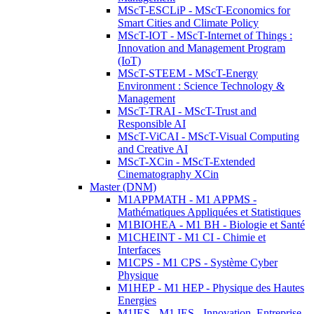
MScT-ESCLiP - MScT-Economics for
Smart Cities and Climate Policy
MScT-IOT - MScT-Internet of Things :
Innovation and Management Program
(IoT)
MScT-STEEM - MScT-Energy
Environment : Science Technology &
Management
MScT-TRAI - MScT-Trust and
Responsible AI
MScT-ViCAI - MScT-Visual Computing
and Creative AI
MScT-XCin - MScT-Extended
Cinematography XCin
Master (DNM)
M1APPMATH - M1 APPMS -
Mathématiques Appliquées et Statistiques
M1BIOHEA - M1 BH - Biologie et Santé
M1CHEINT - M1 CI - Chimie et
Interfaces
M1CPS - M1 CPS - Système Cyber
Physique
M1HEP - M1 HEP - Physique des Hautes
Energies
M1IES - M1 IES - Innovation, Entreprise