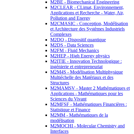
M2BE - Biomechanical Engineering
M2CLEAR - CLimat, Environnement,
Applications et Recherche - Water, Air,
Pollution and Energy
M2CMASIC - Conception, Modélisation
et Architecture des Systèmes Industriels
Complexes
M2DQ - Dispositif quantique
M2DS - Data Sciences
M2FM - Fluid Mechanics
M2HEP - High Energy physics
M2ITIE - Innovation Technologique :
ingénierie et entrepreneuriat
M2M4S - Modélisation Multiphysique
Multiéchelle des Matériaux et des
Structures
M2MAMSV - Master 2 Mathématiques et
Applications - Mathématiques pour les
Sciences du Vivant
M2MFSF - Mathématiques Financières :
Statistique et Finance
M2MM - Mathématiques de la
modélisation
M2MOCHI - Molecular Chemistry and
Interfaces