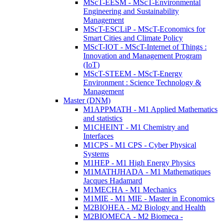
MScT-EESM - MScT-Environmental
Engineering and Sustainability
Management
MScT-ESCLiP - MScT-Economics for
Smart Cities and Climate Policy
MScT-IOT - MScT-Internet of Things :
Innovation and Management Program
(IoT)
MScT-STEEM - MScT-Energy
Environment : Science Technology &
Management
Master (DNM)
M1APPMATH - M1 Applied Mathematics
and statistics
M1CHEINT - M1 Chemistry and
Interfaces
M1CPS - M1 CPS - Cyber Physical
Systems
M1HEP - M1 High Energy Physics
M1MATHJHADA - M1 Mathematiques
Jacques Hadamard
M1MECHA - M1 Mechanics
M1MIE - M1 MIE - Master in Economics
M2BIOHEA - M2 Biology and Health
M2BIOMECA - M2 Biomeca -