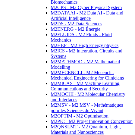
Biomechanics
M2CPS - M2 Cyber Physical System
M2DATAAI - M2 Data AI - Data and
Artificial Intelligence
M2DS - M2 Data Sciences
M2ENERG - M2 Énergie
M2FLUIDS - M2 Fluids - Fluid
Mechanics
M2HEP - M2 High Energy physics
M2ICS - M2 Integration, Circuits and
Systems
M2MATHMOD - M2 Mathematical
Modelling
M2MECENCLI - M2 Mecencli -
Mechanical Engineering for Clinicians
M2MICAS - M2 Machine Learning,
Communications and Security
M2MOCHI - M2 Molecular Chemistry
and Interfaces
M2MSV - M2 MSV - Mathématiques
pour les Sciences du Vivant
M2OPTIM - M2 Optimisation
M2PIC - M2 Projet Innovation Conception
M2QNSLMT - M2 Quantum, Light,
Materials and Nanosciences