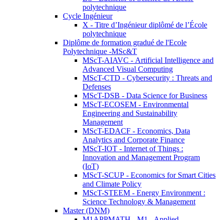
polytechnique
Cycle Ingénieur
X - Titre d’Ingénieur diplômé de l’École
polytechnique
Diplôme de formation gradué de l'Ecole
Polytechnique -MSc&T
MScT-AIAVC - Artificial Intelligence and
Advanced Visual Computing
MScT-CTD - Cybersecurity : Threats and
Defenses
MScT-DSB - Data Science for Business
MScT-ECOSEM - Environmental
Engineering and Sustainability
Management
MScT-EDACF - Economics, Data
Analytics and Corporate Finance
MScT-IOT - Internet of Things :
Innovation and Management Program
(IoT)
MScT-SCUP - Economics for Smart Cities
and Climate Policy
MScT-STEEM - Energy Environment :
Science Technology & Management
Master (DNM)
M1APPMATH - M1 - Applied