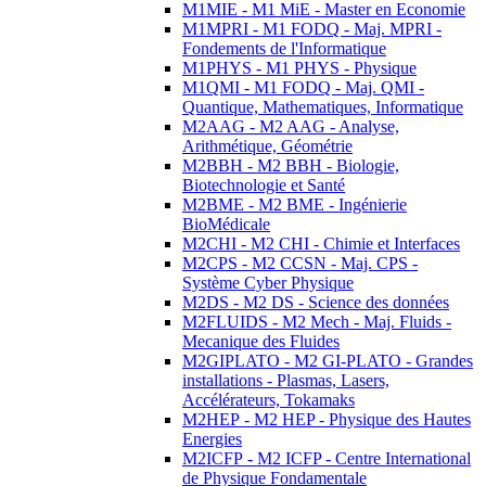
M1MIE - M1 MiE - Master en Economie
M1MPRI - M1 FODQ - Maj. MPRI -
Fondements de l'Informatique
M1PHYS - M1 PHYS - Physique
M1QMI - M1 FODQ - Maj. QMI -
Quantique, Mathematiques, Informatique
M2AAG - M2 AAG - Analyse,
Arithmétique, Géométrie
M2BBH - M2 BBH - Biologie,
Biotechnologie et Santé
M2BME - M2 BME - Ingénierie
BioMédicale
M2CHI - M2 CHI - Chimie et Interfaces
M2CPS - M2 CCSN - Maj. CPS -
Système Cyber Physique
M2DS - M2 DS - Science des données
M2FLUIDS - M2 Mech - Maj. Fluids -
Mecanique des Fluides
M2GIPLATO - M2 GI-PLATO - Grandes
installations - Plasmas, Lasers,
Accélérateurs, Tokamaks
M2HEP - M2 HEP - Physique des Hautes
Energies
M2ICFP - M2 ICFP - Centre International
de Physique Fondamentale