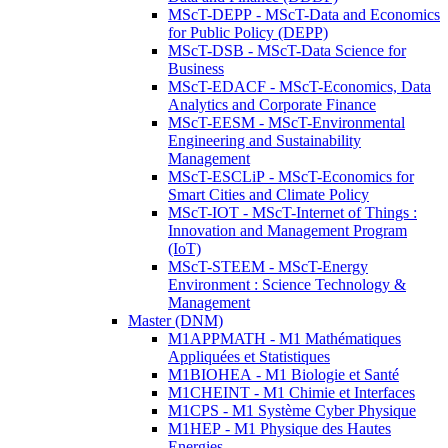
MScT-DEPP - MScT-Data and Economics
for Public Policy (DEPP)
MScT-DSB - MScT-Data Science for
Business
MScT-EDACF - MScT-Economics, Data
Analytics and Corporate Finance
MScT-EESM - MScT-Environmental
Engineering and Sustainability
Management
MScT-ESCLiP - MScT-Economics for
Smart Cities and Climate Policy
MScT-IOT - MScT-Internet of Things :
Innovation and Management Program
(IoT)
MScT-STEEM - MScT-Energy
Environment : Science Technology &
Management
Master (DNM)
M1APPMATH - M1 Mathématiques
Appliquées et Statistiques
M1BIOHEA - M1 Biologie et Santé
M1CHEINT - M1 Chimie et Interfaces
M1CPS - M1 Système Cyber Physique
M1HEP - M1 Physique des Hautes
Energies