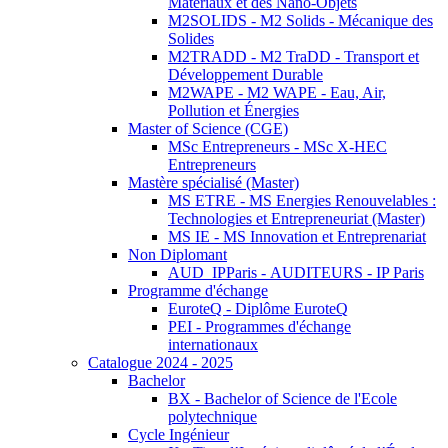
Matériaux et des Nano-Objets
M2SOLIDS - M2 Solids - Mécanique des
Solides
M2TRADD - M2 TraDD - Transport et
Développement Durable
M2WAPE - M2 WAPE - Eau, Air,
Pollution et Énergies
Master of Science (CGE)
MSc Entrepreneurs - MSc X-HEC
Entrepreneurs
Mastère spécialisé (Master)
MS ETRE - MS Energies Renouvelables :
Technologies et Entrepreneuriat (Master)
MS IE - MS Innovation et Entreprenariat
Non Diplomant
AUD_IPParis - AUDITEURS - IP Paris
Programme d'échange
EuroteQ - Diplôme EuroteQ
PEI - Programmes d'échange
internationaux
Catalogue 2024 - 2025
Bachelor
BX - Bachelor of Science de l'Ecole
polytechnique
Cycle Ingénieur