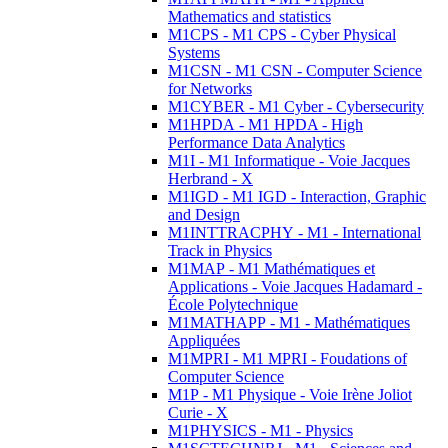
Mathematics and statistics
M1CPS - M1 CPS - Cyber Physical
Systems
M1CSN - M1 CSN - Computer Science
for Networks
M1CYBER - M1 Cyber - Cybersecurity
M1HPDA - M1 HPDA - High
Performance Data Analytics
M1I - M1 Informatique - Voie Jacques
Herbrand - X
M1IGD - M1 IGD - Interaction, Graphic
and Design
M1INTTRACPHY - M1 - International
Track in Physics
M1MAP - M1 Mathématiques et
Applications - Voie Jacques Hadamard -
École Polytechnique
M1MATHAPP - M1 - Mathématiques
Appliquées
M1MPRI - M1 MPRI - Foudations of
Computer Science
M1P - M1 Physique - Voie Irène Joliot
Curie - X
M1PHYSICS - M1 - Physics