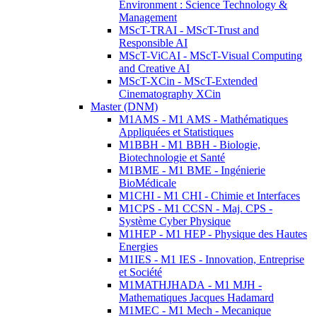
Environment : Science Technology &
Management
MScT-TRAI - MScT-Trust and
Responsible AI
MScT-ViCAI - MScT-Visual Computing
and Creative AI
MScT-XCin - MScT-Extended
Cinematography XCin
Master (DNM)
M1AMS - M1 AMS - Mathématiques
Appliquées et Statistiques
M1BBH - M1 BBH - Biologie,
Biotechnologie et Santé
M1BME - M1 BME - Ingénierie
BioMédicale
M1CHI - M1 CHI - Chimie et Interfaces
M1CPS - M1 CCSN - Maj. CPS -
Système Cyber Physique
M1HEP - M1 HEP - Physique des Hautes
Energies
M1IES - M1 IES - Innovation, Entreprise
et Société
M1MATHJHADA - M1 MJH -
Mathematiques Jacques Hadamard
M1MEC - M1 Mech - Mecanique