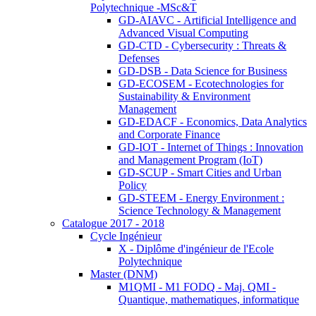
Polytechnique -MSc&T
GD-AIAVC - Artificial Intelligence and
Advanced Visual Computing
GD-CTD - Cybersecurity : Threats &
Defenses
GD-DSB - Data Science for Business
GD-ECOSEM - Ecotechnologies for
Sustainability & Environment
Management
GD-EDACF - Economics, Data Analytics
and Corporate Finance
GD-IOT - Internet of Things : Innovation
and Management Program (IoT)
GD-SCUP - Smart Cities and Urban
Policy
GD-STEEM - Energy Environment :
Science Technology & Management
Catalogue 2017 - 2018
Cycle Ingénieur
X - Diplôme d'ingénieur de l'Ecole
Polytechnique
Master (DNM)
M1QMI - M1 FODQ - Maj. QMI -
Quantique, mathematiques, informatique