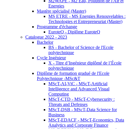
M2WAPE - M2 Eau, Pollution de l'Air et
Energies
Mastère spécialisé (Master)
MS ETRE - MS Energies Renouvelables :
Technologies et Entrepreneuriat (Master)
Programme d'échange
EuroteQ - Diplôme EuroteQ
Catalogue 2022 - 2023
Bachelor
BS - Bachelor of Science de l'Ecole
polytechnique
Cycle Ingénieur
X - Titre d’Ingénieur diplômé de l’École
polytechnique
Diplôme de formation gradué de l'Ecole
Polytechnique -MSc&T
MScT-AI-ViC - MScT-Artificial
Intelligence and Advanced Visual
Computing
MScT-CTD - MScT-Cybersecurity :
Threats and Defenses
MScT-DSB - MScT-Data Science for
Business
MScT-EDACF - MScT-Economics, Data
Analytics and Corporate Finance