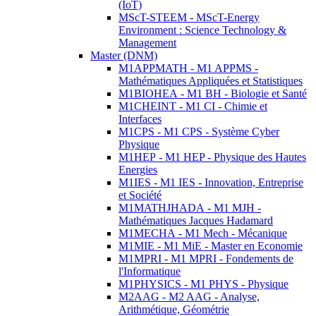
(IoT)
MScT-STEEM - MScT-Energy
Environment : Science Technology &
Management
Master (DNM)
M1APPMATH - M1 APPMS -
Mathématiques Appliquées et Statistiques
M1BIOHEA - M1 BH - Biologie et Santé
M1CHEINT - M1 CI - Chimie et
Interfaces
M1CPS - M1 CPS - Système Cyber
Physique
M1HEP - M1 HEP - Physique des Hautes
Energies
M1IES - M1 IES - Innovation, Entreprise
et Société
M1MATHJHADA - M1 MJH -
Mathématiques Jacques Hadamard
M1MECHA - M1 Mech - Mécanique
M1MIE - M1 MiE - Master en Economie
M1MPRI - M1 MPRI - Fondements de
l'Informatique
M1PHYSICS - M1 PHYS - Physique
M2AAG - M2 AAG - Analyse,
Arithmétique, Géométrie