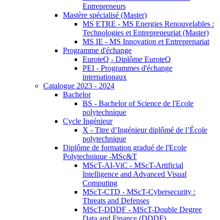
Entrepreneurs
Mastère spécialisé (Master)
MS ETRE - MS Energies Renouvelables :
Technologies et Entrepreneuriat (Master)
MS IE - MS Innovation et Entreprenariat
Programme d'échange
EuroteQ - Diplôme EuroteQ
PEI - Programmes d'échange
internationaux
Catalogue 2023 - 2024
Bachelor
BS - Bachelor of Science de l'Ecole
polytechnique
Cycle Ingénieur
X - Titre d’Ingénieur diplômé de l’École
polytechnique
Diplôme de formation gradué de l'Ecole
Polytechnique -MSc&T
MScT-AI-ViC - MScT-Artificial
Intelligence and Advanced Visual
Computing
MScT-CTD - MScT-Cybersecurity :
Threats and Defenses
MScT-DDDF - MScT-Double Degree
Data and Finance (DDDF)