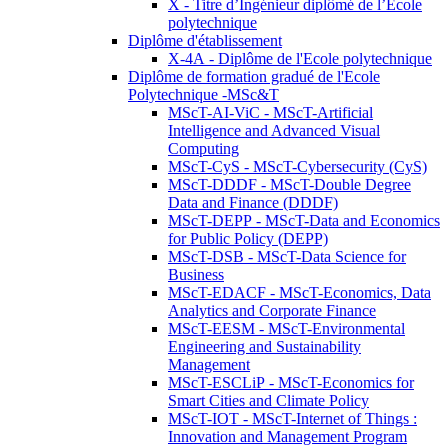
X - Titre d’Ingénieur diplômé de l’École
polytechnique
Diplôme d'établissement
X-4A - Diplôme de l'Ecole polytechnique
Diplôme de formation gradué de l'Ecole
Polytechnique -MSc&T
MScT-AI-ViC - MScT-Artificial
Intelligence and Advanced Visual
Computing
MScT-CyS - MScT-Cybersecurity (CyS)
MScT-DDDF - MScT-Double Degree
Data and Finance (DDDF)
MScT-DEPP - MScT-Data and Economics
for Public Policy (DEPP)
MScT-DSB - MScT-Data Science for
Business
MScT-EDACF - MScT-Economics, Data
Analytics and Corporate Finance
MScT-EESM - MScT-Environmental
Engineering and Sustainability
Management
MScT-ESCLiP - MScT-Economics for
Smart Cities and Climate Policy
MScT-IOT - MScT-Internet of Things :
Innovation and Management Program