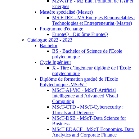
M2WAPE - M2 Eau, Pollution de l'Air et
Energies
Mastère spécialisé (Master)
MS ETRE - MS Energies Renouvelables :
Technologies et Entrepreneuriat (Master)
Programme d'échange
EuroteQ - Diplôme EuroteQ
Catalogue 2022 - 2023
Bachelor
BS - Bachelor of Science de l'Ecole
polytechnique
Cycle Ingénieur
X - Titre d’Ingénieur diplômé de l’École
polytechnique
Diplôme de formation gradué de l'Ecole
Polytechnique -MSc&T
MScT-AI-ViC - MScT-Artificial
Intelligence and Advanced Visual
Computing
MScT-CTD - MScT-Cybersecurity :
Threats and Defenses
MScT-DSB - MScT-Data Science for
Business
MScT-EDACF - MScT-Economics, Data
Analytics and Corporate Finance