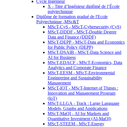
Cycle Ingénieur
X - Titre d’Ingénieur diplômé de l’École
polytechnique
Diplôme de formation gradué de l'Ecole
Polytechnique -MSc&T
MScT-CyS - MScT-Cybersecurity (CyS)
MScT-DDDF - MScT-Double Degree
Data and Finance (DDDF)
MScT-DEPP - MScT-Data and Economics
for Public Policy (DEPP)
MScT-DSAIB - MScT-Data Science and
AI for Business
MScT-EDACF - MScT-Economics, Data
Analytics and Corporate Finance
MScT-EESM - MScT-Environmental
Engineering and Sustainability
Management
MScT-IOT - MScT-Internet of Things :
Innovation and Management Program
(IoT)
MScT-LLGA - Track : Large Language
Models, Graphs and Applications
MScT-MaQI - AI for Markets and
Quantitative Investment (AI-MaQI)
MScT-STEEM - MScT-Energy