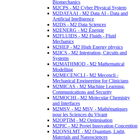
Biomechanics
M2CPS - M2 Cyber Physical System
M2DATAAI - M2 Data AI - Data and
Artificial Intelligence
M2DS - M2 Data Sciences
M2ENERG - M2 Énergie
M2FLUIDS - M2 Fluids - Fluid
Mechanics
M2HEP - M2 High Energy physics
M2ICS - M2 Integration, Circuits and
Systems
M2MATHMOD - M2 Mathematical
Modelling
M2MECENCLI - M2 Mecencli -
Mechanical Engineering for Clinicians
M2MICAS - M2 Machine Learning,
Communications and Security
M2MOCHI - M2 Molecular Chemistry
and Interfaces
M2MSV - M2 MSV - Mathématiques
pour les Sciences du Vivant
M2OPTIM - M2 Optimisation
M2PIC - M2 Projet Innovation Conception
M2QNSLMT - M2 Quantum, Light,
Materials and Nanosciences