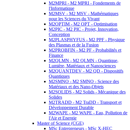
M2MPRI - M2 MPRI - Fondements de
l'Informatique
M2MSV - M2 MSV - Mathématiques
pour les Sciences du Vivant
M2OPTIM - M2 OPT - Optimisation
M2PIC - M2 PIC - Projet, Innovation,
Conception
M2PLASPHYFUS - M2 PPF - Physique
des Plasmas et de la Fusion
M2PROBFIN - M2 PF - Probabilités et
Finance
M2QLMN - M2 QLMN - Quantique,
Lumière, Matériaux et Nanosciences
M2QUANTDEV - M2 QD - Dispositifs
Quantiques
M2SMNO - M2 SMNO - Science des
Matériaux et des Nano-Objets
M2SOLIDS - M2 Solids - Mécanique des
Solides
M2TRADD - M2 TraDD - Transport et
Développement Durable
M2WAPE - M2 WAPE - Eau, Pollution de
l'Air et Energie
Master of Science (CGE)
MSc Entrepreneurs - MSc X-HEC