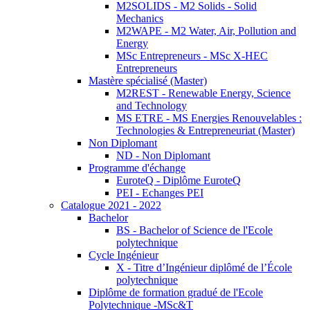
M2SOLIDS - M2 Solids - Solid
Mechanics
M2WAPE - M2 Water, Air, Pollution and
Energy
MSc Entrepreneurs - MSc X-HEC
Entrepreneurs
Mastère spécialisé (Master)
M2REST - Renewable Energy, Science
and Technology
MS ETRE - MS Energies Renouvelables :
Technologies & Entrepreneuriat (Master)
Non Diplomant
ND - Non Diplomant
Programme d'échange
EuroteQ - Diplôme EuroteQ
PEI - Echanges PEI
Catalogue 2021 - 2022
Bachelor
BS - Bachelor of Science de l'Ecole
polytechnique
Cycle Ingénieur
X - Titre d’Ingénieur diplômé de l’École
polytechnique
Diplôme de formation gradué de l'Ecole
Polytechnique -MSc&T