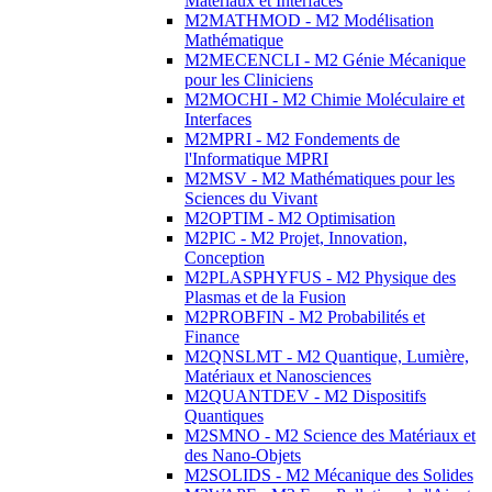
Matériaux et Interfaces
M2MATHMOD - M2 Modélisation
Mathématique
M2MECENCLI - M2 Génie Mécanique
pour les Cliniciens
M2MOCHI - M2 Chimie Moléculaire et
Interfaces
M2MPRI - M2 Fondements de
l'Informatique MPRI
M2MSV - M2 Mathématiques pour les
Sciences du Vivant
M2OPTIM - M2 Optimisation
M2PIC - M2 Projet, Innovation,
Conception
M2PLASPHYFUS - M2 Physique des
Plasmas et de la Fusion
M2PROBFIN - M2 Probabilités et
Finance
M2QNSLMT - M2 Quantique, Lumière,
Matériaux et Nanosciences
M2QUANTDEV - M2 Dispositifs
Quantiques
M2SMNO - M2 Science des Matériaux et
des Nano-Objets
M2SOLIDS - M2 Mécanique des Solides