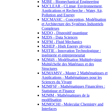
M2BE - Biomechanical Engineering
M2CLEAR - CLimat, Environnement,
Applications et Recherche - Water, Air,
Pollution and Energy
M2CMASIC - Conception, Modélisation
et Architecture des Systèmes Industriels
Complexes
M2DQ - Dispositif quantique
M2DS - Data Sciences
M2FM - Fluid Mechanics
M2HEP - High Energy physics
M2ITIE - Innovation Technologique :
ingénierie et entrepreneuriat
M2M4S - Modélisation Multiphysique
Multiéchelle des Matériaux et des
Structures
M2MAMSV - Master 2 Mathématiques et
Applications - Mathématiques pour les
Sciences du Vivant
M2MFSF - Mathématiques Financières :
Statistique et Finance
M2MM - Mathématiques de la
modélisation
M2MOCHI - Molecular Chemistry and
Interfaces