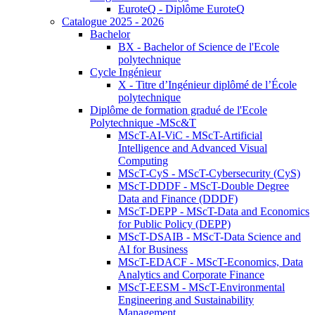
EuroteQ - Diplôme EuroteQ
Catalogue 2025 - 2026
Bachelor
BX - Bachelor of Science de l'Ecole
polytechnique
Cycle Ingénieur
X - Titre d’Ingénieur diplômé de l’École
polytechnique
Diplôme de formation gradué de l'Ecole
Polytechnique -MSc&T
MScT-AI-ViC - MScT-Artificial
Intelligence and Advanced Visual
Computing
MScT-CyS - MScT-Cybersecurity (CyS)
MScT-DDDF - MScT-Double Degree
Data and Finance (DDDF)
MScT-DEPP - MScT-Data and Economics
for Public Policy (DEPP)
MScT-DSAIB - MScT-Data Science and
AI for Business
MScT-EDACF - MScT-Economics, Data
Analytics and Corporate Finance
MScT-EESM - MScT-Environmental
Engineering and Sustainability
Management