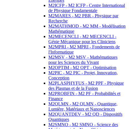
Energies
M2ICFP - M2 ICFP - Centre International
de Physique Fondamentale
M2MARES - M2 PBR - Physique par
Recherche
M2MATHMOD - M2 MM - Modélisation
Mathématique
M2MECENCLI - M2 MECENCLI -
Génie Mécanique pour les Cliniciens
M2MPRI - M2 MPRI - Fondements de
l'Informatique
M2MSV - M2 MSV - Mathématiques
pour les Sciences du Vivant
M2OPTIM - M2 OPT - Optimisation
M2PIC - M2 PIC - Projet, Innovation,
Conception
M2PLASPHYFUS - M2 PPF - Physique
des Plasmas et de la Fusion
M2PROBFIN - M2 PF - Probabilités et
Finance
M2QLMN - M2 QLMN - Quantique,
Lumière, Matériaux et Nanosciences
M2QUANTDEV - M2 QD - Dispositifs
Quantiques
M2SMNO - M2 SMNO - Science des