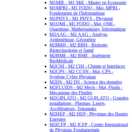
M1MIE - M1 MiE - Master en Economie
M1MPRI - M1 FODQ - Maj. MPRI -
Fondements de l'Informatique
M1PHYS - M1 PHYS - Physique
M1QMI - M1 FODQ - Maj. QMI -
Quantique, Mathematiques, Informatique
M2AAG - M2 AAG - Analyse,
Arithmétique, Géométrie
M2BBH - M2 BBH - Biologie,
Biotechnologie et Santé
M2BME - M2 BME - Ingénierie
BioMédicale
M2CHI - M2 CHI - Chimie et Interfaces
M2CPS - M2 CCSN - Maj. CPS -
Système Cyber Physique
M2DS - M2 DS - Science des données
M2FLUIDS - M2 Mech - Maj. Fluids -
Mecanique des Fluides
M2GIPLATO - M2 GI-PLATO - Grandes
installations - Plasmas, Lasers,
Accélérateurs, Tokamaks
M2HEP - M2 HEP - Physique des Hautes
Energies
M2ICFP - M2 ICFP - Centre International
de Physique Fondamentale