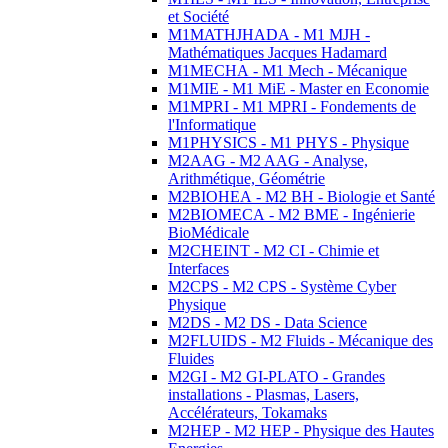
et Société
M1MATHJHADA - M1 MJH -
Mathématiques Jacques Hadamard
M1MECHA - M1 Mech - Mécanique
M1MIE - M1 MiE - Master en Economie
M1MPRI - M1 MPRI - Fondements de
l'Informatique
M1PHYSICS - M1 PHYS - Physique
M2AAG - M2 AAG - Analyse,
Arithmétique, Géométrie
M2BIOHEA - M2 BH - Biologie et Santé
M2BIOMECA - M2 BME - Ingénierie
BioMédicale
M2CHEINT - M2 CI - Chimie et
Interfaces
M2CPS - M2 CPS - Système Cyber
Physique
M2DS - M2 DS - Data Science
M2FLUIDS - M2 Fluids - Mécanique des
Fluides
M2GI - M2 GI-PLATO - Grandes
installations - Plasmas, Lasers,
Accélérateurs, Tokamaks
M2HEP - M2 HEP - Physique des Hautes