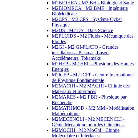
M2BIOHEA - M2 BH - Biologie et Santé
M2BIOMECA - M2 BME - Ingénierie
BioMédicale
M2CPS - M2 CPS - Système Cyber
Physique
M2DS - M2 DS - Data Science
M2FLUIDS - M2 Fluids - Mécanique des
Fluides
M2GI - M2 GI-PLATO - Grandes
installations - Plasmas, Lasers,
Accélérateurs, Tokamaks
M2HEP - M2 HEP - Physique des Hautes
Energies
M2ICFP - M2 ICFP - Centre International
de Physique Fondamentale
M2MACHI - M2 MACHI - Chimie des
Matériaux et Interfaces
M2MARES - M2 PBR - Physique par
Recherche
M2MATHMOD - M2 MM - Modélisation
Mathématique
M2MECENCLI - M2 MECENCLI -
Génie Mécanique pour les Cliniciens
M2MOCHI - M2 MoChI - Chimie
Moléculaire et Interfaces