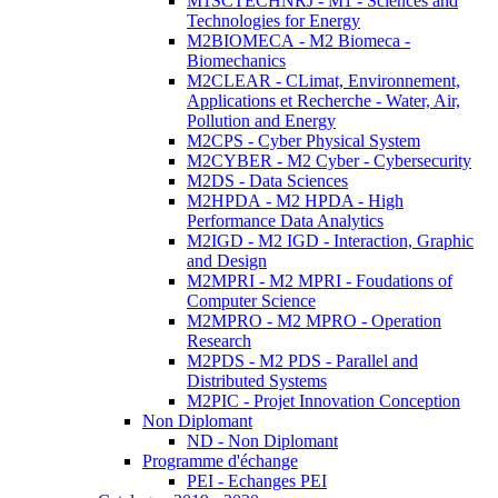
M1SCTECHNRJ - M1 - Sciences and
Technologies for Energy
M2BIOMECA - M2 Biomeca -
Biomechanics
M2CLEAR - CLimat, Environnement,
Applications et Recherche - Water, Air,
Pollution and Energy
M2CPS - Cyber Physical System
M2CYBER - M2 Cyber - Cybersecurity
M2DS - Data Sciences
M2HPDA - M2 HPDA - High
Performance Data Analytics
M2IGD - M2 IGD - Interaction, Graphic
and Design
M2MPRI - M2 MPRI - Foudations of
Computer Science
M2MPRO - M2 MPRO - Operation
Research
M2PDS - M2 PDS - Parallel and
Distributed Systems
M2PIC - Projet Innovation Conception
Non Diplomant
ND - Non Diplomant
Programme d'échange
PEI - Echanges PEI