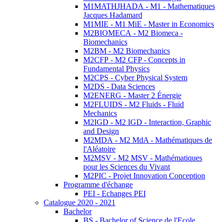
M1MATHJHADA - M1 - Mathematiques
Jacques Hadamard
M1MIE - M1 MiE - Master in Economics
M2BIOMECA - M2 Biomeca -
Biomechanics
M2BM - M2 Biomechanics
M2CFP - M2 CFP - Concepts in
Fundamental Physics
M2CPS - Cyber Physical System
M2DS - Data Sciences
M2ENERG - Master 2 Énergie
M2FLUIDS - M2 Fluids - Fluid
Mechanics
M2IGD - M2 IGD - Interaction, Graphic
and Design
M2MDA - M2 MdA - Mathématiques de
l'Aléatoire
M2MSV - M2 MSV - Mathématiques
pour les Sciences du Vivant
M2PIC - Projet Innovation Conception
Programme d'échange
PEI - Echanges PEI
Catalogue 2020 - 2021
Bachelor
BS - Bachelor of Science de l'Ecole