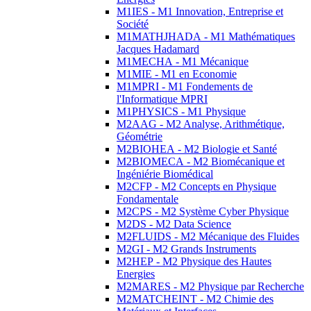
M1IES - M1 Innovation, Entreprise et
Société
M1MATHJHADA - M1 Mathématiques
Jacques Hadamard
M1MECHA - M1 Mécanique
M1MIE - M1 en Economie
M1MPRI - M1 Fondements de
l'Informatique MPRI
M1PHYSICS - M1 Physique
M2AAG - M2 Analyse, Arithmétique,
Géométrie
M2BIOHEA - M2 Biologie et Santé
M2BIOMECA - M2 Biomécanique et
Ingéniérie Biomédical
M2CFP - M2 Concepts en Physique
Fondamentale
M2CPS - M2 Système Cyber Physique
M2DS - M2 Data Science
M2FLUIDS - M2 Mécanique des Fluides
M2GI - M2 Grands Instruments
M2HEP - M2 Physique des Hautes
Energies
M2MARES - M2 Physique par Recherche
M2MATCHEINT - M2 Chimie des