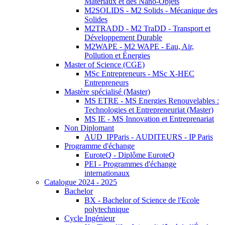
Matériaux et des Nano-Objets
M2SOLIDS - M2 Solids - Mécanique des
Solides
M2TRADD - M2 TraDD - Transport et
Développement Durable
M2WAPE - M2 WAPE - Eau, Air,
Pollution et Énergies
Master of Science (CGE)
MSc Entrepreneurs - MSc X-HEC
Entrepreneurs
Mastère spécialisé (Master)
MS ETRE - MS Energies Renouvelables :
Technologies et Entrepreneuriat (Master)
MS IE - MS Innovation et Entreprenariat
Non Diplomant
AUD_IPParis - AUDITEURS - IP Paris
Programme d'échange
EuroteQ - Diplôme EuroteQ
PEI - Programmes d'échange
internationaux
Catalogue 2024 - 2025
Bachelor
BX - Bachelor of Science de l'Ecole
polytechnique
Cycle Ingénieur