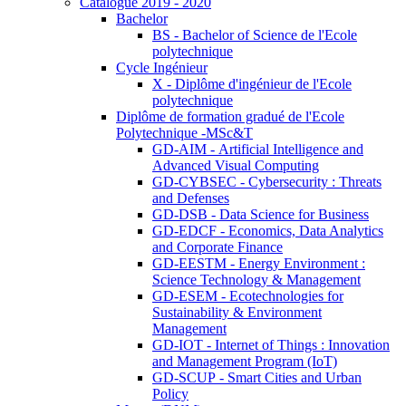
Catalogue 2019 - 2020
Bachelor
BS - Bachelor of Science de l'Ecole
polytechnique
Cycle Ingénieur
X - Diplôme d'ingénieur de l'Ecole
polytechnique
Diplôme de formation gradué de l'Ecole
Polytechnique -MSc&T
GD-AIM - Artificial Intelligence and
Advanced Visual Computing
GD-CYBSEC - Cybersecurity : Threats
and Defenses
GD-DSB - Data Science for Business
GD-EDCF - Economics, Data Analytics
and Corporate Finance
GD-EESTM - Energy Environment :
Science Technology & Management
GD-ESEM - Ecotechnologies for
Sustainability & Environment
Management
GD-IOT - Internet of Things : Innovation
and Management Program (IoT)
GD-SCUP - Smart Cities and Urban
Policy