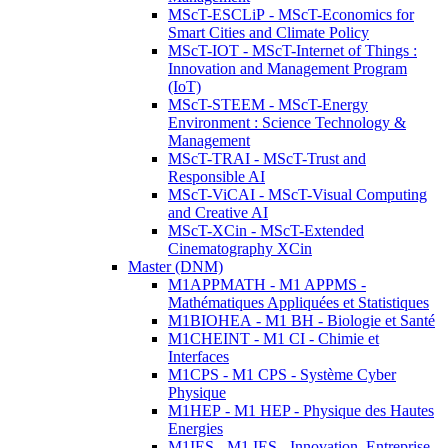
MScT-ESCLiP - MScT-Economics for
Smart Cities and Climate Policy
MScT-IOT - MScT-Internet of Things :
Innovation and Management Program
(IoT)
MScT-STEEM - MScT-Energy
Environment : Science Technology &
Management
MScT-TRAI - MScT-Trust and
Responsible AI
MScT-ViCAI - MScT-Visual Computing
and Creative AI
MScT-XCin - MScT-Extended
Cinematography XCin
Master (DNM)
M1APPMATH - M1 APPMS -
Mathématiques Appliquées et Statistiques
M1BIOHEA - M1 BH - Biologie et Santé
M1CHEINT - M1 CI - Chimie et
Interfaces
M1CPS - M1 CPS - Système Cyber
Physique
M1HEP - M1 HEP - Physique des Hautes
Energies
M1IES - M1 IES - Innovation, Entreprise