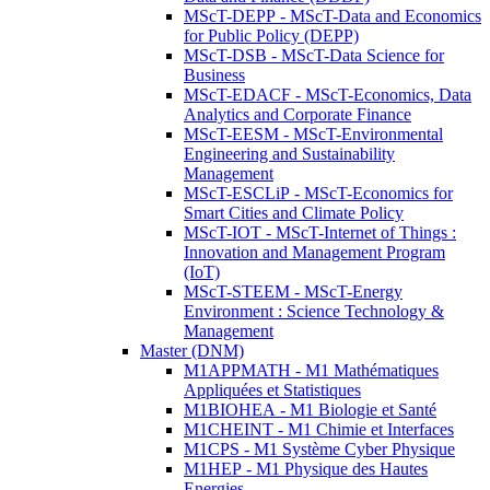
MScT-DEPP - MScT-Data and Economics
for Public Policy (DEPP)
MScT-DSB - MScT-Data Science for
Business
MScT-EDACF - MScT-Economics, Data
Analytics and Corporate Finance
MScT-EESM - MScT-Environmental
Engineering and Sustainability
Management
MScT-ESCLiP - MScT-Economics for
Smart Cities and Climate Policy
MScT-IOT - MScT-Internet of Things :
Innovation and Management Program
(IoT)
MScT-STEEM - MScT-Energy
Environment : Science Technology &
Management
Master (DNM)
M1APPMATH - M1 Mathématiques
Appliquées et Statistiques
M1BIOHEA - M1 Biologie et Santé
M1CHEINT - M1 Chimie et Interfaces
M1CPS - M1 Système Cyber Physique
M1HEP - M1 Physique des Hautes
Energies