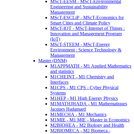
MScT-EESM - MScT-Environmental
Engineering and Sustainability
Management
MScT-ESCLiP - MScT-Economics for
Smart Cities and Climate Policy
MScT-IOT - MScT-Internet of Things :
Innovation and Management Program
(IoT)
MScT-STEEM - MScT-Energy
Environment : Science Technology &
Management
Master (DNM)
M1APPMATH - M1 Applied Mathematics
and statistics
M1CHEINT - M1 Chemistry and
Interfaces
M1CPS - M1 CPS - Cyber Physical
Systems
M1HEP - M1 High Energy Physics
M1MATHJHADA - M1 Mathematiques
Jacques Hadamard
M1MECHA - M1 Mechanics
M1MIE - M1 MIE - Master in Economics
M2BIOHEA - M2 Biology and Health
M2BIOMECA - M2 Biomeca -