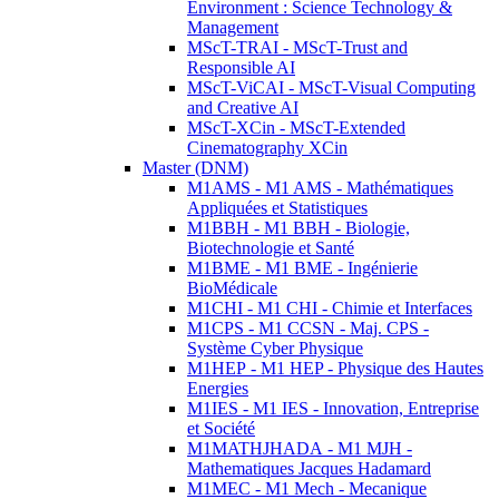
Environment : Science Technology &
Management
MScT-TRAI - MScT-Trust and
Responsible AI
MScT-ViCAI - MScT-Visual Computing
and Creative AI
MScT-XCin - MScT-Extended
Cinematography XCin
Master (DNM)
M1AMS - M1 AMS - Mathématiques
Appliquées et Statistiques
M1BBH - M1 BBH - Biologie,
Biotechnologie et Santé
M1BME - M1 BME - Ingénierie
BioMédicale
M1CHI - M1 CHI - Chimie et Interfaces
M1CPS - M1 CCSN - Maj. CPS -
Système Cyber Physique
M1HEP - M1 HEP - Physique des Hautes
Energies
M1IES - M1 IES - Innovation, Entreprise
et Société
M1MATHJHADA - M1 MJH -
Mathematiques Jacques Hadamard
M1MEC - M1 Mech - Mecanique