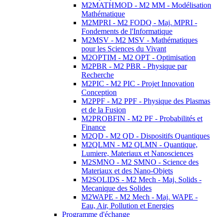
M2MATHMOD - M2 MM - Modélisation
Mathématique
M2MPRI - M2 FODQ - Maj. MPRI -
Fondements de l'Informatique
M2MSV - M2 MSV - Mathématiques
pour les Sciences du Vivant
M2OPTIM - M2 OPT - Optimisation
M2PBR - M2 PBR - Physique par
Recherche
M2PIC - M2 PIC - Projet Innovation
Conception
M2PPF - M2 PPF - Physique des Plasmas
et de la Fusion
M2PROBFIN - M2 PF - Probabilités et
Finance
M2QD - M2 QD - Dispositifs Quantiques
M2QLMN - M2 QLMN - Quantique,
Lumiere, Materiaux et Nanosciences
M2SMNO - M2 SMNO - Science des
Materiaux et des Nano-Objets
M2SOLIDS - M2 Mech - Maj. Solids -
Mecanique des Solides
M2WAPE - M2 Mech - Maj. WAPE -
Eau, Air, Pollution et Energies
Programme d'échange