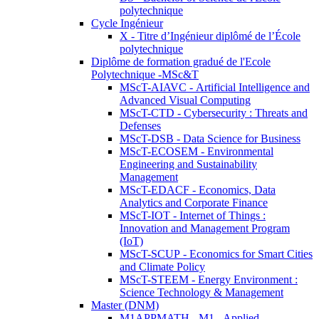
polytechnique
Cycle Ingénieur
X - Titre d’Ingénieur diplômé de l’École
polytechnique
Diplôme de formation gradué de l'Ecole
Polytechnique -MSc&T
MScT-AIAVC - Artificial Intelligence and
Advanced Visual Computing
MScT-CTD - Cybersecurity : Threats and
Defenses
MScT-DSB - Data Science for Business
MScT-ECOSEM - Environmental
Engineering and Sustainability
Management
MScT-EDACF - Economics, Data
Analytics and Corporate Finance
MScT-IOT - Internet of Things :
Innovation and Management Program
(IoT)
MScT-SCUP - Economics for Smart Cities
and Climate Policy
MScT-STEEM - Energy Environment :
Science Technology & Management
Master (DNM)
M1APPMATH - M1 - Applied