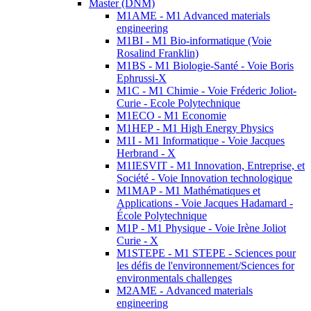
Master (DNM)
M1AME - M1 Advanced materials
engineering
M1BI - M1 Bio-informatique (Voie
Rosalind Franklin)
M1BS - M1 Biologie-Santé - Voie Boris
Ephrussi-X
M1C - M1 Chimie - Voie Fréderic Joliot-
Curie - Ecole Polytechnique
M1ECO - M1 Economie
M1HEP - M1 High Energy Physics
M1I - M1 Informatique - Voie Jacques
Herbrand - X
M1IESVIT - M1 Innovation, Entreprise, et
Société - Voie Innovation technologique
M1MAP - M1 Mathématiques et
Applications - Voie Jacques Hadamard -
École Polytechnique
M1P - M1 Physique - Voie Irène Joliot
Curie - X
M1STEPE - M1 STEPE - Sciences pour
les défis de l'environnement/Sciences for
environmentals challenges
M2AME - Advanced materials
engineering