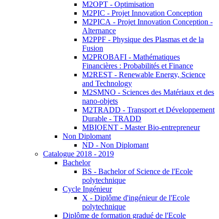
M2OPT - Optimisation
M2PIC - Projet Innovation Conception
M2PICA - Projet Innovation Conception -
Alternance
M2PPF - Physique des Plasmas et de la
Fusion
M2PROBAFI - Mathématiques
Financières : Probabilités et Finance
M2REST - Renewable Energy, Science
and Technology
M2SMNO - Sciences des Matériaux et des
nano-objets
M2TRADD - Transport et Développement
Durable - TRADD
MBIOENT - Master Bio-entrepreneur
Non Diplomant
ND - Non Diplomant
Catalogue 2018 - 2019
Bachelor
BS - Bachelor of Science de l'Ecole
polytechnique
Cycle Ingénieur
X - Diplôme d'ingénieur de l'Ecole
polytechnique
Diplôme de formation gradué de l'Ecole