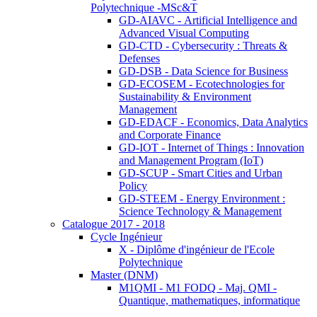
Polytechnique -MSc&T
GD-AIAVC - Artificial Intelligence and
Advanced Visual Computing
GD-CTD - Cybersecurity : Threats &
Defenses
GD-DSB - Data Science for Business
GD-ECOSEM - Ecotechnologies for
Sustainability & Environment
Management
GD-EDACF - Economics, Data Analytics
and Corporate Finance
GD-IOT - Internet of Things : Innovation
and Management Program (IoT)
GD-SCUP - Smart Cities and Urban
Policy
GD-STEEM - Energy Environment :
Science Technology & Management
Catalogue 2017 - 2018
Cycle Ingénieur
X - Diplôme d'ingénieur de l'Ecole
Polytechnique
Master (DNM)
M1QMI - M1 FODQ - Maj. QMI -
Quantique, mathematiques, informatique