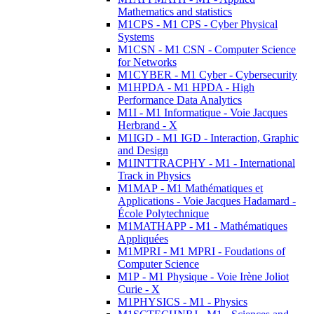
Mathematics and statistics
M1CPS - M1 CPS - Cyber Physical
Systems
M1CSN - M1 CSN - Computer Science
for Networks
M1CYBER - M1 Cyber - Cybersecurity
M1HPDA - M1 HPDA - High
Performance Data Analytics
M1I - M1 Informatique - Voie Jacques
Herbrand - X
M1IGD - M1 IGD - Interaction, Graphic
and Design
M1INTTRACPHY - M1 - International
Track in Physics
M1MAP - M1 Mathématiques et
Applications - Voie Jacques Hadamard -
École Polytechnique
M1MATHAPP - M1 - Mathématiques
Appliquées
M1MPRI - M1 MPRI - Foudations of
Computer Science
M1P - M1 Physique - Voie Irène Joliot
Curie - X
M1PHYSICS - M1 - Physics