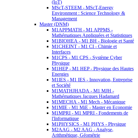
(IoT)
MScT-STEEM - MScT-Energy
Environment : Science Technology &
Management
Master (DNM)
M1APPMATH - M1 APPMS -
Mathématiques Appliquées et Statistiques
M1BIOHEA - M1 BH - Biologie et Santé
M1CHEINT - M1 CI - Chimie et
Interfaces
M1CPS - M1 CPS - Système Cyber
Physique
M1HEP - M1 HEP - Physique des Hautes
Energies
M1IES - M1 IES - Innovation, Entreprise
et Société
M1MATHJHADA - M1 MJH -
Mathématiques Jacques Hadamard
M1MECHA - M1 Mech - Mécanique
M1MIE - M1 MiE - Master en Economie
M1MPRI - M1 MPRI - Fondements de
l'Informatique
M1PHYSICS - M1 PHYS - Physique
M2AAG - M2 AAG - Analyse,
Arithmétique, Géométrie