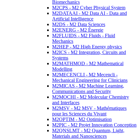
Biomechanics
M2CPS - M2 Cyber Physical System
M2DATAAI - M2 Data AI - Data and
Artificial Intelligence
M2DS - M2 Data Sciences
M2ENERG - M2 Énergie
M2FLUIDS - M2 Fluids - Fluid
Mechanics
M2HEP - M2 High Energy physics
M2ICS - M2 Integration, Circuits and
Systems
M2MATHMOD - M2 Mathematical
Modelling
M2MECENCLI - M2 Mecencli -
Mechanical Engineering for Clinicians
M2MICAS - M2 Machine Learning,
Communications and Security
M2MOCHI - M2 Molecular Chemistry
and Interfaces
M2MSV - M2 MSV - Mathématiques
pour les Sciences du Vivant
M2OPTIM - M2 Optimisation
M2PIC - M2 Projet Innovation Conception
M2QNSLMT - M2 Quantum, Light,
Materials and Nanosciences