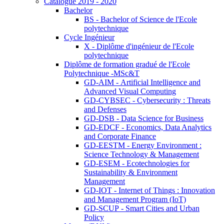
Catalogue 2019 - 2020
Bachelor
BS - Bachelor of Science de l'Ecole
polytechnique
Cycle Ingénieur
X - Diplôme d'ingénieur de l'Ecole
polytechnique
Diplôme de formation gradué de l'Ecole
Polytechnique -MSc&T
GD-AIM - Artificial Intelligence and
Advanced Visual Computing
GD-CYBSEC - Cybersecurity : Threats
and Defenses
GD-DSB - Data Science for Business
GD-EDCF - Economics, Data Analytics
and Corporate Finance
GD-EESTM - Energy Environment :
Science Technology & Management
GD-ESEM - Ecotechnologies for
Sustainability & Environment
Management
GD-IOT - Internet of Things : Innovation
and Management Program (IoT)
GD-SCUP - Smart Cities and Urban
Policy