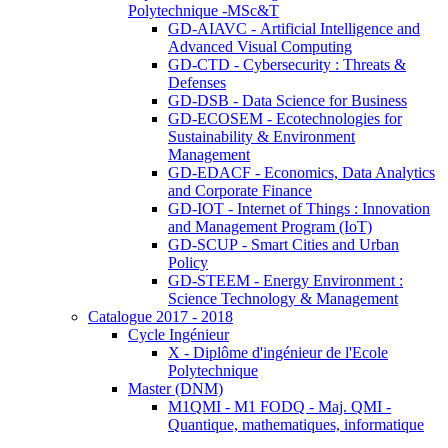
Polytechnique -MSc&T
GD-AIAVC - Artificial Intelligence and
Advanced Visual Computing
GD-CTD - Cybersecurity : Threats &
Defenses
GD-DSB - Data Science for Business
GD-ECOSEM - Ecotechnologies for
Sustainability & Environment
Management
GD-EDACF - Economics, Data Analytics
and Corporate Finance
GD-IOT - Internet of Things : Innovation
and Management Program (IoT)
GD-SCUP - Smart Cities and Urban
Policy
GD-STEEM - Energy Environment :
Science Technology & Management
Catalogue 2017 - 2018
Cycle Ingénieur
X - Diplôme d'ingénieur de l'Ecole
Polytechnique
Master (DNM)
M1QMI - M1 FODQ - Maj. QMI -
Quantique, mathematiques, informatique