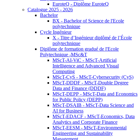
EuroteQ - Diplôme EuroteQ
Catalogue 2025 - 2026
Bachelor
BX - Bachelor of Science de l'Ecole
polytechnique
Cycle Ingénieur
X - Titre d’Ingénieur diplômé de l’École
polytechnique
Diplôme de formation gradué de l'Ecole
Polytechnique -MSc&T
MScT-AI-ViC - MScT-Artificial
Intelligence and Advanced Visual
Computing
MScT-CyS - MScT-Cybersecurity (CyS)
MScT-DDDF - MScT-Double Degree
Data and Finance (DDDF)
MScT-DEPP - MScT-Data and Economics
for Public Policy (DEPP)
MScT-DSAIB - MScT-Data Science and
AI for Business
MScT-EDACF - MScT-Economics, Data
Analytics and Corporate Finance
MScT-EESM - MScT-Environmental
Engineering and Sustainability
Management