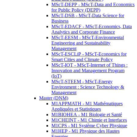
MScT-DEPP - MScT-Data and Economics
for Public Policy (DEPP)
MScT-DSB - MScT-Data Science for
Business
MScT-EDACF - MScT-Economics, Data
Analytics and Corporate Finance
MScT-EESM - MScT-Environmental
Engineering and Sustainability
Management
MScT-ESCLiP - MScT-Economics for
Smart Cities and Climate Policy
MScT-IOT - MScT-Internet of Things :
Innovation and Management Program
(IoT)
MScT-STEEM - MScT-Energy
Environment : Science Technology &
Management
Master (DNM)
M1APPMATH - M1 Mathématiques
Appliquées et Statistiques
M1BIOHEA - M1 Biologie et Santé
M1CHEINT - M1 Chimie et Interfaces
M1CPS - M1 Système Cyber Physique
M1HEP - M1 Physique des Hautes
Energies