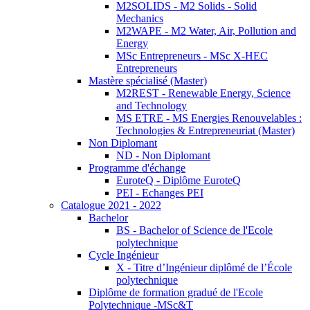
M2SOLIDS - M2 Solids - Solid
Mechanics
M2WAPE - M2 Water, Air, Pollution and
Energy
MSc Entrepreneurs - MSc X-HEC
Entrepreneurs
Mastère spécialisé (Master)
M2REST - Renewable Energy, Science
and Technology
MS ETRE - MS Energies Renouvelables :
Technologies & Entrepreneuriat (Master)
Non Diplomant
ND - Non Diplomant
Programme d'échange
EuroteQ - Diplôme EuroteQ
PEI - Echanges PEI
Catalogue 2021 - 2022
Bachelor
BS - Bachelor of Science de l'Ecole
polytechnique
Cycle Ingénieur
X - Titre d’Ingénieur diplômé de l’École
polytechnique
Diplôme de formation gradué de l'Ecole
Polytechnique -MSc&T