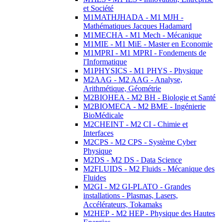
et Société
M1MATHJHADA - M1 MJH -
Mathématiques Jacques Hadamard
M1MECHA - M1 Mech - Mécanique
M1MIE - M1 MiE - Master en Economie
M1MPRI - M1 MPRI - Fondements de
l'Informatique
M1PHYSICS - M1 PHYS - Physique
M2AAG - M2 AAG - Analyse,
Arithmétique, Géométrie
M2BIOHEA - M2 BH - Biologie et Santé
M2BIOMECA - M2 BME - Ingénierie
BioMédicale
M2CHEINT - M2 CI - Chimie et
Interfaces
M2CPS - M2 CPS - Système Cyber
Physique
M2DS - M2 DS - Data Science
M2FLUIDS - M2 Fluids - Mécanique des
Fluides
M2GI - M2 GI-PLATO - Grandes
installations - Plasmas, Lasers,
Accélérateurs, Tokamaks
M2HEP - M2 HEP - Physique des Hautes