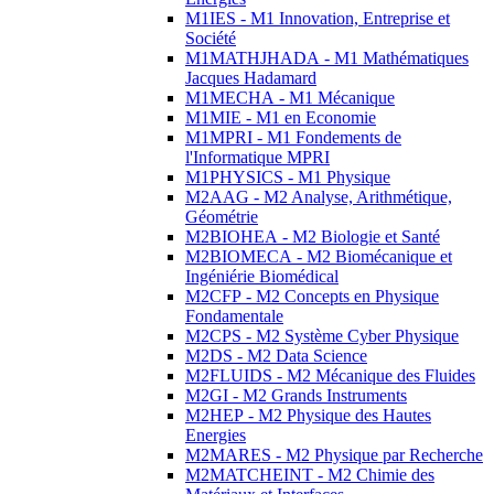
M1IES - M1 Innovation, Entreprise et
Société
M1MATHJHADA - M1 Mathématiques
Jacques Hadamard
M1MECHA - M1 Mécanique
M1MIE - M1 en Economie
M1MPRI - M1 Fondements de
l'Informatique MPRI
M1PHYSICS - M1 Physique
M2AAG - M2 Analyse, Arithmétique,
Géométrie
M2BIOHEA - M2 Biologie et Santé
M2BIOMECA - M2 Biomécanique et
Ingéniérie Biomédical
M2CFP - M2 Concepts en Physique
Fondamentale
M2CPS - M2 Système Cyber Physique
M2DS - M2 Data Science
M2FLUIDS - M2 Mécanique des Fluides
M2GI - M2 Grands Instruments
M2HEP - M2 Physique des Hautes
Energies
M2MARES - M2 Physique par Recherche
M2MATCHEINT - M2 Chimie des