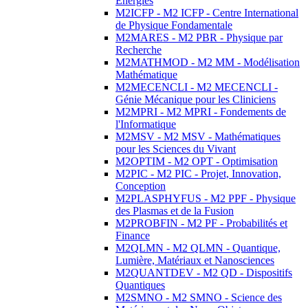
Energies
M2ICFP - M2 ICFP - Centre International
de Physique Fondamentale
M2MARES - M2 PBR - Physique par
Recherche
M2MATHMOD - M2 MM - Modélisation
Mathématique
M2MECENCLI - M2 MECENCLI -
Génie Mécanique pour les Cliniciens
M2MPRI - M2 MPRI - Fondements de
l'Informatique
M2MSV - M2 MSV - Mathématiques
pour les Sciences du Vivant
M2OPTIM - M2 OPT - Optimisation
M2PIC - M2 PIC - Projet, Innovation,
Conception
M2PLASPHYFUS - M2 PPF - Physique
des Plasmas et de la Fusion
M2PROBFIN - M2 PF - Probabilités et
Finance
M2QLMN - M2 QLMN - Quantique,
Lumière, Matériaux et Nanosciences
M2QUANTDEV - M2 QD - Dispositifs
Quantiques
M2SMNO - M2 SMNO - Science des