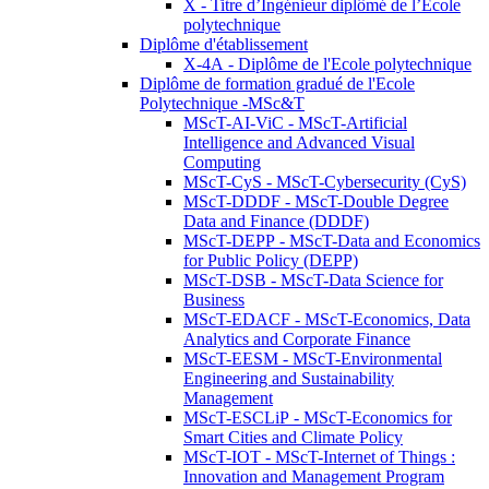
X - Titre d’Ingénieur diplômé de l’École
polytechnique
Diplôme d'établissement
X-4A - Diplôme de l'Ecole polytechnique
Diplôme de formation gradué de l'Ecole
Polytechnique -MSc&T
MScT-AI-ViC - MScT-Artificial
Intelligence and Advanced Visual
Computing
MScT-CyS - MScT-Cybersecurity (CyS)
MScT-DDDF - MScT-Double Degree
Data and Finance (DDDF)
MScT-DEPP - MScT-Data and Economics
for Public Policy (DEPP)
MScT-DSB - MScT-Data Science for
Business
MScT-EDACF - MScT-Economics, Data
Analytics and Corporate Finance
MScT-EESM - MScT-Environmental
Engineering and Sustainability
Management
MScT-ESCLiP - MScT-Economics for
Smart Cities and Climate Policy
MScT-IOT - MScT-Internet of Things :
Innovation and Management Program