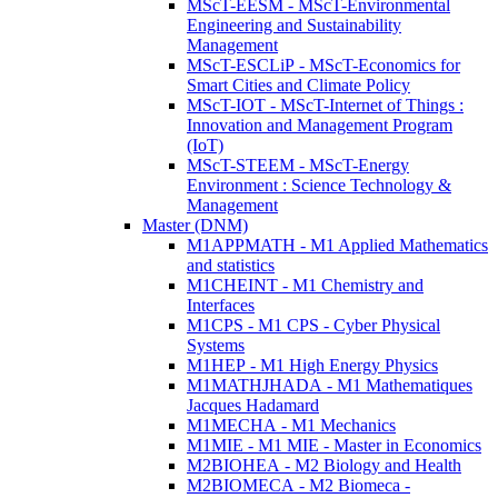
MScT-EESM - MScT-Environmental
Engineering and Sustainability
Management
MScT-ESCLiP - MScT-Economics for
Smart Cities and Climate Policy
MScT-IOT - MScT-Internet of Things :
Innovation and Management Program
(IoT)
MScT-STEEM - MScT-Energy
Environment : Science Technology &
Management
Master (DNM)
M1APPMATH - M1 Applied Mathematics
and statistics
M1CHEINT - M1 Chemistry and
Interfaces
M1CPS - M1 CPS - Cyber Physical
Systems
M1HEP - M1 High Energy Physics
M1MATHJHADA - M1 Mathematiques
Jacques Hadamard
M1MECHA - M1 Mechanics
M1MIE - M1 MIE - Master in Economics
M2BIOHEA - M2 Biology and Health
M2BIOMECA - M2 Biomeca -