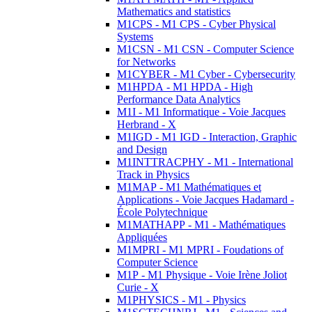
Mathematics and statistics
M1CPS - M1 CPS - Cyber Physical
Systems
M1CSN - M1 CSN - Computer Science
for Networks
M1CYBER - M1 Cyber - Cybersecurity
M1HPDA - M1 HPDA - High
Performance Data Analytics
M1I - M1 Informatique - Voie Jacques
Herbrand - X
M1IGD - M1 IGD - Interaction, Graphic
and Design
M1INTTRACPHY - M1 - International
Track in Physics
M1MAP - M1 Mathématiques et
Applications - Voie Jacques Hadamard -
École Polytechnique
M1MATHAPP - M1 - Mathématiques
Appliquées
M1MPRI - M1 MPRI - Foudations of
Computer Science
M1P - M1 Physique - Voie Irène Joliot
Curie - X
M1PHYSICS - M1 - Physics