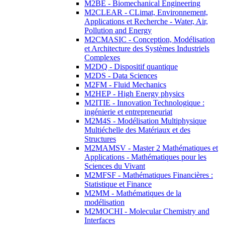
M2BE - Biomechanical Engineering
M2CLEAR - CLimat, Environnement,
Applications et Recherche - Water, Air,
Pollution and Energy
M2CMASIC - Conception, Modélisation
et Architecture des Systèmes Industriels
Complexes
M2DQ - Dispositif quantique
M2DS - Data Sciences
M2FM - Fluid Mechanics
M2HEP - High Energy physics
M2ITIE - Innovation Technologique :
ingénierie et entrepreneuriat
M2M4S - Modélisation Multiphysique
Multiéchelle des Matériaux et des
Structures
M2MAMSV - Master 2 Mathématiques et
Applications - Mathématiques pour les
Sciences du Vivant
M2MFSF - Mathématiques Financières :
Statistique et Finance
M2MM - Mathématiques de la
modélisation
M2MOCHI - Molecular Chemistry and
Interfaces