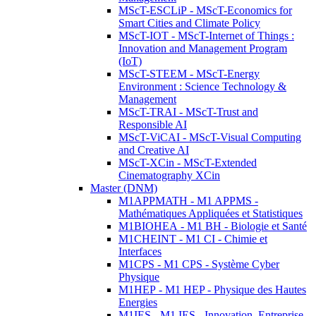
MScT-ESCLiP - MScT-Economics for
Smart Cities and Climate Policy
MScT-IOT - MScT-Internet of Things :
Innovation and Management Program
(IoT)
MScT-STEEM - MScT-Energy
Environment : Science Technology &
Management
MScT-TRAI - MScT-Trust and
Responsible AI
MScT-ViCAI - MScT-Visual Computing
and Creative AI
MScT-XCin - MScT-Extended
Cinematography XCin
Master (DNM)
M1APPMATH - M1 APPMS -
Mathématiques Appliquées et Statistiques
M1BIOHEA - M1 BH - Biologie et Santé
M1CHEINT - M1 CI - Chimie et
Interfaces
M1CPS - M1 CPS - Système Cyber
Physique
M1HEP - M1 HEP - Physique des Hautes
Energies
M1IES - M1 IES - Innovation, Entreprise