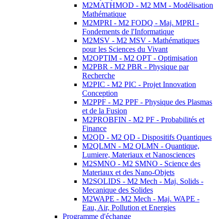
M2MATHMOD - M2 MM - Modélisation
Mathématique
M2MPRI - M2 FODQ - Maj. MPRI -
Fondements de l'Informatique
M2MSV - M2 MSV - Mathématiques
pour les Sciences du Vivant
M2OPTIM - M2 OPT - Optimisation
M2PBR - M2 PBR - Physique par
Recherche
M2PIC - M2 PIC - Projet Innovation
Conception
M2PPF - M2 PPF - Physique des Plasmas
et de la Fusion
M2PROBFIN - M2 PF - Probabilités et
Finance
M2QD - M2 QD - Dispositifs Quantiques
M2QLMN - M2 QLMN - Quantique,
Lumiere, Materiaux et Nanosciences
M2SMNO - M2 SMNO - Science des
Materiaux et des Nano-Objets
M2SOLIDS - M2 Mech - Maj. Solids -
Mecanique des Solides
M2WAPE - M2 Mech - Maj. WAPE -
Eau, Air, Pollution et Energies
Programme d'échange