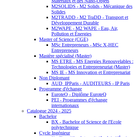
Matériaux et des Nano-Objets
M2SOLIDS - M2 Solids - Mécanique des
Solides
M2TRADD - M2 TraDD - Transport et
Développement Durable
M2WAPE - M2 WAPE - Eau, Air,
Pollution et Énergies
Master of Science (CGE)
MSc Entrepreneurs - MSc X-HEC
Entrepreneurs
Mastère spécialisé (Master)
MS ETRE - MS Energies Renouvelables :
Technologies et Entrepreneuriat (Master)
MS IE - MS Innovation et Entreprenariat
Non Diplomant
AUD_IPParis - AUDITEURS - IP Paris
Programme d'échange
EuroteQ - Diplôme EuroteQ
PEI - Programmes d'échange
internationaux
Catalogue 2024 - 2025
Bachelor
BX - Bachelor of Science de l'Ecole
polytechnique
Cycle Ingénieur