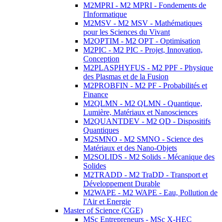
M2MPRI - M2 MPRI - Fondements de
l'Informatique
M2MSV - M2 MSV - Mathématiques
pour les Sciences du Vivant
M2OPTIM - M2 OPT - Optimisation
M2PIC - M2 PIC - Projet, Innovation,
Conception
M2PLASPHYFUS - M2 PPF - Physique
des Plasmas et de la Fusion
M2PROBFIN - M2 PF - Probabilités et
Finance
M2QLMN - M2 QLMN - Quantique,
Lumière, Matériaux et Nanosciences
M2QUANTDEV - M2 QD - Dispositifs
Quantiques
M2SMNO - M2 SMNO - Science des
Matériaux et des Nano-Objets
M2SOLIDS - M2 Solids - Mécanique des
Solides
M2TRADD - M2 TraDD - Transport et
Développement Durable
M2WAPE - M2 WAPE - Eau, Pollution de
l'Air et Energie
Master of Science (CGE)
MSc Entrepreneurs - MSc X-HEC