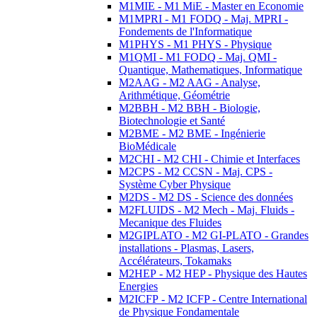
M1MIE - M1 MiE - Master en Economie
M1MPRI - M1 FODQ - Maj. MPRI -
Fondements de l'Informatique
M1PHYS - M1 PHYS - Physique
M1QMI - M1 FODQ - Maj. QMI -
Quantique, Mathematiques, Informatique
M2AAG - M2 AAG - Analyse,
Arithmétique, Géométrie
M2BBH - M2 BBH - Biologie,
Biotechnologie et Santé
M2BME - M2 BME - Ingénierie
BioMédicale
M2CHI - M2 CHI - Chimie et Interfaces
M2CPS - M2 CCSN - Maj. CPS -
Système Cyber Physique
M2DS - M2 DS - Science des données
M2FLUIDS - M2 Mech - Maj. Fluids -
Mecanique des Fluides
M2GIPLATO - M2 GI-PLATO - Grandes
installations - Plasmas, Lasers,
Accélérateurs, Tokamaks
M2HEP - M2 HEP - Physique des Hautes
Energies
M2ICFP - M2 ICFP - Centre International
de Physique Fondamentale