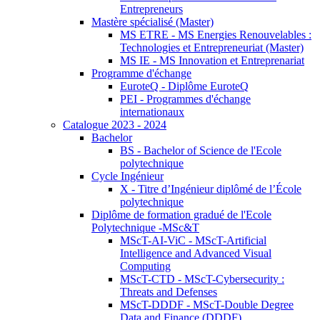
Entrepreneurs
Mastère spécialisé (Master)
MS ETRE - MS Energies Renouvelables :
Technologies et Entrepreneuriat (Master)
MS IE - MS Innovation et Entreprenariat
Programme d'échange
EuroteQ - Diplôme EuroteQ
PEI - Programmes d'échange
internationaux
Catalogue 2023 - 2024
Bachelor
BS - Bachelor of Science de l'Ecole
polytechnique
Cycle Ingénieur
X - Titre d’Ingénieur diplômé de l’École
polytechnique
Diplôme de formation gradué de l'Ecole
Polytechnique -MSc&T
MScT-AI-ViC - MScT-Artificial
Intelligence and Advanced Visual
Computing
MScT-CTD - MScT-Cybersecurity :
Threats and Defenses
MScT-DDDF - MScT-Double Degree
Data and Finance (DDDF)