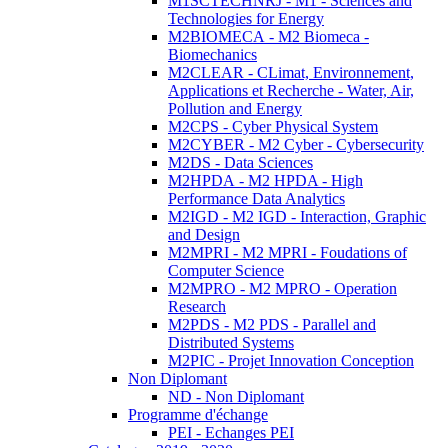
M1SCTECHNRJ - M1 - Sciences and
Technologies for Energy
M2BIOMECA - M2 Biomeca -
Biomechanics
M2CLEAR - CLimat, Environnement,
Applications et Recherche - Water, Air,
Pollution and Energy
M2CPS - Cyber Physical System
M2CYBER - M2 Cyber - Cybersecurity
M2DS - Data Sciences
M2HPDA - M2 HPDA - High
Performance Data Analytics
M2IGD - M2 IGD - Interaction, Graphic
and Design
M2MPRI - M2 MPRI - Foudations of
Computer Science
M2MPRO - M2 MPRO - Operation
Research
M2PDS - M2 PDS - Parallel and
Distributed Systems
M2PIC - Projet Innovation Conception
Non Diplomant
ND - Non Diplomant
Programme d'échange
PEI - Echanges PEI