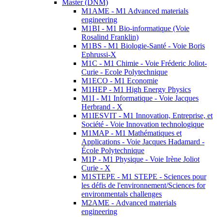
Master (DNM)
M1AME - M1 Advanced materials
engineering
M1BI - M1 Bio-informatique (Voie
Rosalind Franklin)
M1BS - M1 Biologie-Santé - Voie Boris
Ephrussi-X
M1C - M1 Chimie - Voie Fréderic Joliot-
Curie - Ecole Polytechnique
M1ECO - M1 Economie
M1HEP - M1 High Energy Physics
M1I - M1 Informatique - Voie Jacques
Herbrand - X
M1IESVIT - M1 Innovation, Entreprise, et
Société - Voie Innovation technologique
M1MAP - M1 Mathématiques et
Applications - Voie Jacques Hadamard -
École Polytechnique
M1P - M1 Physique - Voie Irène Joliot
Curie - X
M1STEPE - M1 STEPE - Sciences pour
les défis de l'environnement/Sciences for
environmentals challenges
M2AME - Advanced materials
engineering