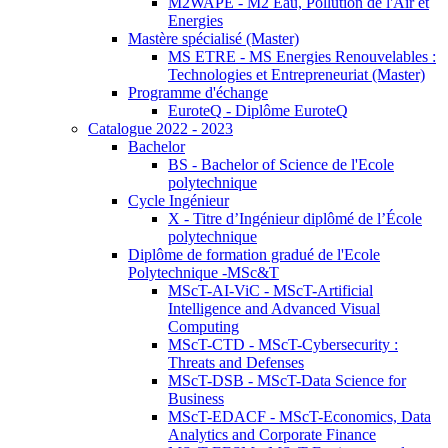
M2WAPE - M2 Eau, Pollution de l'Air et
Energies
Mastère spécialisé (Master)
MS ETRE - MS Energies Renouvelables :
Technologies et Entrepreneuriat (Master)
Programme d'échange
EuroteQ - Diplôme EuroteQ
Catalogue 2022 - 2023
Bachelor
BS - Bachelor of Science de l'Ecole
polytechnique
Cycle Ingénieur
X - Titre d’Ingénieur diplômé de l’École
polytechnique
Diplôme de formation gradué de l'Ecole
Polytechnique -MSc&T
MScT-AI-ViC - MScT-Artificial
Intelligence and Advanced Visual
Computing
MScT-CTD - MScT-Cybersecurity :
Threats and Defenses
MScT-DSB - MScT-Data Science for
Business
MScT-EDACF - MScT-Economics, Data
Analytics and Corporate Finance