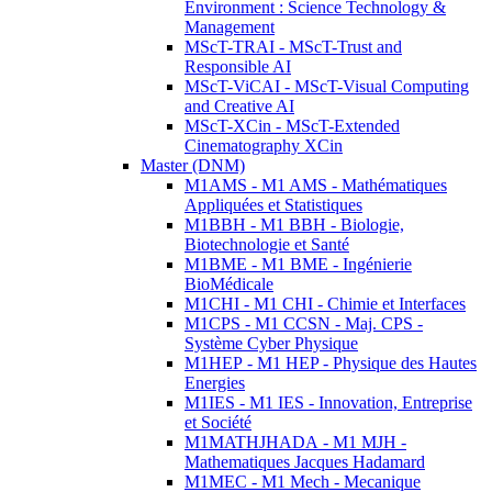
Environment : Science Technology &
Management
MScT-TRAI - MScT-Trust and
Responsible AI
MScT-ViCAI - MScT-Visual Computing
and Creative AI
MScT-XCin - MScT-Extended
Cinematography XCin
Master (DNM)
M1AMS - M1 AMS - Mathématiques
Appliquées et Statistiques
M1BBH - M1 BBH - Biologie,
Biotechnologie et Santé
M1BME - M1 BME - Ingénierie
BioMédicale
M1CHI - M1 CHI - Chimie et Interfaces
M1CPS - M1 CCSN - Maj. CPS -
Système Cyber Physique
M1HEP - M1 HEP - Physique des Hautes
Energies
M1IES - M1 IES - Innovation, Entreprise
et Société
M1MATHJHADA - M1 MJH -
Mathematiques Jacques Hadamard
M1MEC - M1 Mech - Mecanique