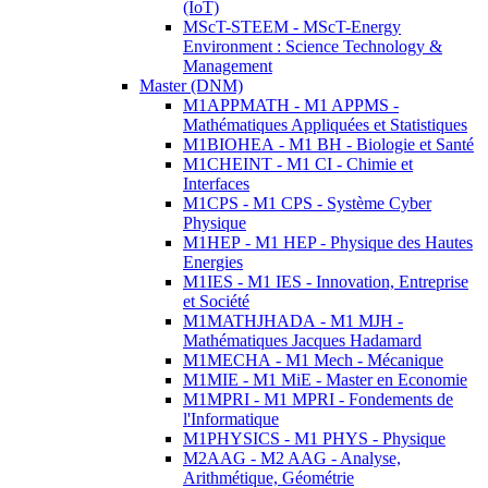
(IoT)
MScT-STEEM - MScT-Energy
Environment : Science Technology &
Management
Master (DNM)
M1APPMATH - M1 APPMS -
Mathématiques Appliquées et Statistiques
M1BIOHEA - M1 BH - Biologie et Santé
M1CHEINT - M1 CI - Chimie et
Interfaces
M1CPS - M1 CPS - Système Cyber
Physique
M1HEP - M1 HEP - Physique des Hautes
Energies
M1IES - M1 IES - Innovation, Entreprise
et Société
M1MATHJHADA - M1 MJH -
Mathématiques Jacques Hadamard
M1MECHA - M1 Mech - Mécanique
M1MIE - M1 MiE - Master en Economie
M1MPRI - M1 MPRI - Fondements de
l'Informatique
M1PHYSICS - M1 PHYS - Physique
M2AAG - M2 AAG - Analyse,
Arithmétique, Géométrie