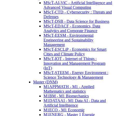
MScT-AI-ViC - Artificial Intelligence and
Advanced Visual Computing
MScT-CTD - Cybersecurity : Threats and
Defenses
MScT-DSB - Data Science for Business
MScT-EDACF - Economics, Data
Analytics and Corporate Finance
MScT-EESM - Environmental
Engineering and Sustainability
Management
MScT-ESCLiP - Economics for Smart
Cities and Climate Policy
MScT-IOT - Internet of Things :
Innovation and Management Program
(IoT)
MScT-STEEM - Energy Environment :
Science Technology & Management
Master (DNM)
M1APPMATH - M1 - Applied
Mathematics and statistics
M1BM - M1 Biomechanics
M1DATAAI - M1 Data AI - Data and
Artificial Intelligence
M1ECO - M1 Economie
M1ENERG - Master 1 Énergie