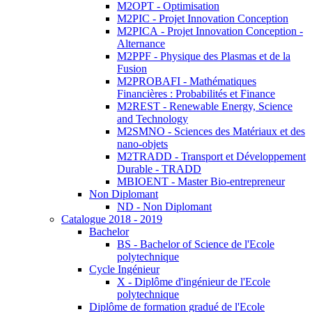
M2OPT - Optimisation
M2PIC - Projet Innovation Conception
M2PICA - Projet Innovation Conception -
Alternance
M2PPF - Physique des Plasmas et de la
Fusion
M2PROBAFI - Mathématiques
Financières : Probabilités et Finance
M2REST - Renewable Energy, Science
and Technology
M2SMNO - Sciences des Matériaux et des
nano-objets
M2TRADD - Transport et Développement
Durable - TRADD
MBIOENT - Master Bio-entrepreneur
Non Diplomant
ND - Non Diplomant
Catalogue 2018 - 2019
Bachelor
BS - Bachelor of Science de l'Ecole
polytechnique
Cycle Ingénieur
X - Diplôme d'ingénieur de l'Ecole
polytechnique
Diplôme de formation gradué de l'Ecole