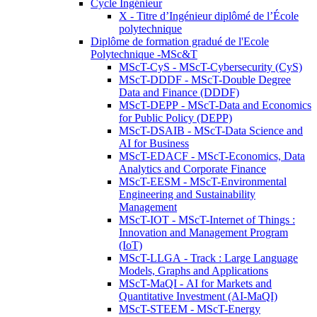
Cycle Ingénieur
X - Titre d’Ingénieur diplômé de l’École
polytechnique
Diplôme de formation gradué de l'Ecole
Polytechnique -MSc&T
MScT-CyS - MScT-Cybersecurity (CyS)
MScT-DDDF - MScT-Double Degree
Data and Finance (DDDF)
MScT-DEPP - MScT-Data and Economics
for Public Policy (DEPP)
MScT-DSAIB - MScT-Data Science and
AI for Business
MScT-EDACF - MScT-Economics, Data
Analytics and Corporate Finance
MScT-EESM - MScT-Environmental
Engineering and Sustainability
Management
MScT-IOT - MScT-Internet of Things :
Innovation and Management Program
(IoT)
MScT-LLGA - Track : Large Language
Models, Graphs and Applications
MScT-MaQI - AI for Markets and
Quantitative Investment (AI-MaQI)
MScT-STEEM - MScT-Energy