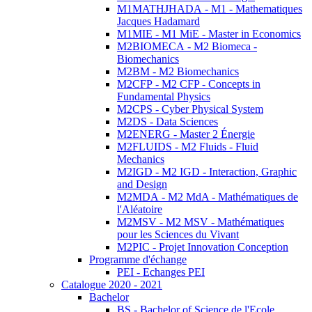
M1MATHJHADA - M1 - Mathematiques
Jacques Hadamard
M1MIE - M1 MiE - Master in Economics
M2BIOMECA - M2 Biomeca -
Biomechanics
M2BM - M2 Biomechanics
M2CFP - M2 CFP - Concepts in
Fundamental Physics
M2CPS - Cyber Physical System
M2DS - Data Sciences
M2ENERG - Master 2 Énergie
M2FLUIDS - M2 Fluids - Fluid
Mechanics
M2IGD - M2 IGD - Interaction, Graphic
and Design
M2MDA - M2 MdA - Mathématiques de
l'Aléatoire
M2MSV - M2 MSV - Mathématiques
pour les Sciences du Vivant
M2PIC - Projet Innovation Conception
Programme d'échange
PEI - Echanges PEI
Catalogue 2020 - 2021
Bachelor
BS - Bachelor of Science de l'Ecole