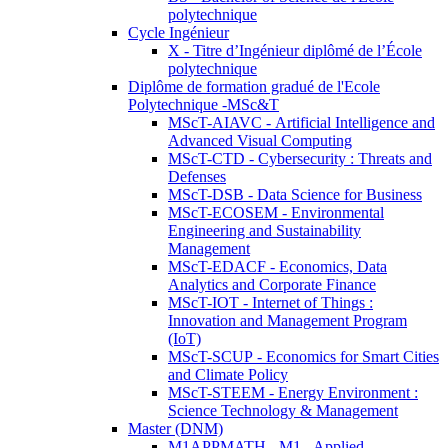
polytechnique
Cycle Ingénieur
X - Titre d’Ingénieur diplômé de l’École
polytechnique
Diplôme de formation gradué de l'Ecole
Polytechnique -MSc&T
MScT-AIAVC - Artificial Intelligence and
Advanced Visual Computing
MScT-CTD - Cybersecurity : Threats and
Defenses
MScT-DSB - Data Science for Business
MScT-ECOSEM - Environmental
Engineering and Sustainability
Management
MScT-EDACF - Economics, Data
Analytics and Corporate Finance
MScT-IOT - Internet of Things :
Innovation and Management Program
(IoT)
MScT-SCUP - Economics for Smart Cities
and Climate Policy
MScT-STEEM - Energy Environment :
Science Technology & Management
Master (DNM)
M1APPMATH - M1 - Applied