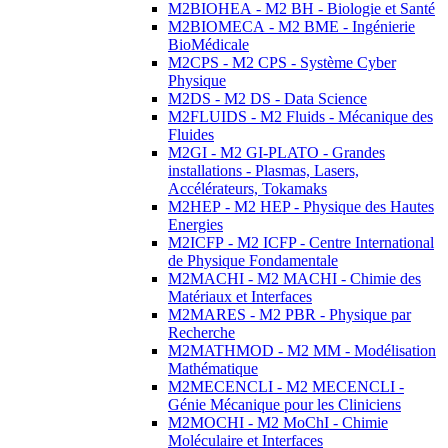
M2BIOHEA - M2 BH - Biologie et Santé
M2BIOMECA - M2 BME - Ingénierie
BioMédicale
M2CPS - M2 CPS - Système Cyber
Physique
M2DS - M2 DS - Data Science
M2FLUIDS - M2 Fluids - Mécanique des
Fluides
M2GI - M2 GI-PLATO - Grandes
installations - Plasmas, Lasers,
Accélérateurs, Tokamaks
M2HEP - M2 HEP - Physique des Hautes
Energies
M2ICFP - M2 ICFP - Centre International
de Physique Fondamentale
M2MACHI - M2 MACHI - Chimie des
Matériaux et Interfaces
M2MARES - M2 PBR - Physique par
Recherche
M2MATHMOD - M2 MM - Modélisation
Mathématique
M2MECENCLI - M2 MECENCLI -
Génie Mécanique pour les Cliniciens
M2MOCHI - M2 MoChI - Chimie
Moléculaire et Interfaces