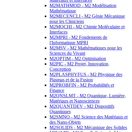
Matériaux et Interfaces
M2MATHMOD - M2 Modélisation
Mathématique
M2MECENCLI - M2 Génie Mécanique
pour les Cliniciens
M2MOCHI - M2 Chimie Moléculaire et
Interfaces
M2MPRI - M2 Fondements de
l'Informatique MPRI
M2MSV - M2 Mathématiques pour les
Sciences du Vivant
M2OPTIM - M2 Optimisation
M2PIC - M2 Projet, Innovation,
Conception
M2PLASPHYFUS - M2 Physique des
Plasmas et de la Fusion
M2PROBFIN - M2 Probabilités et
Finance
M2QNSLMT - M2 Quantique, Lumière,
Matériaux et Nanosciences
M2QUANTDEV - M2 Dispositifs
Quantiques
M2SMNO - M2 Science des Matériaux et
des Nano-Objets
M2SOLIDS - M2 Mécanique des Solides