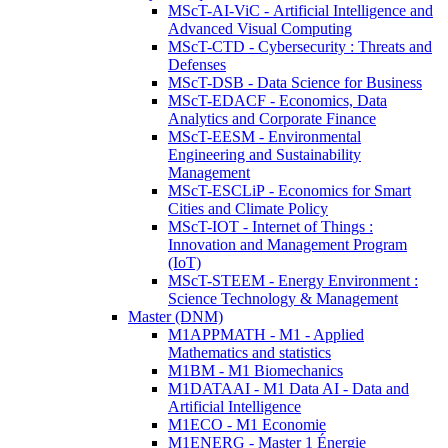
MScT-AI-ViC - Artificial Intelligence and
Advanced Visual Computing
MScT-CTD - Cybersecurity : Threats and
Defenses
MScT-DSB - Data Science for Business
MScT-EDACF - Economics, Data
Analytics and Corporate Finance
MScT-EESM - Environmental
Engineering and Sustainability
Management
MScT-ESCLiP - Economics for Smart
Cities and Climate Policy
MScT-IOT - Internet of Things :
Innovation and Management Program
(IoT)
MScT-STEEM - Energy Environment :
Science Technology & Management
Master (DNM)
M1APPMATH - M1 - Applied
Mathematics and statistics
M1BM - M1 Biomechanics
M1DATAAI - M1 Data AI - Data and
Artificial Intelligence
M1ECO - M1 Economie
M1ENERG - Master 1 Énergie