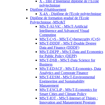
X - Titre d’Ingénieur diplômé de l’École
polytechnique
Diplôme d'établissement
X-4A - Diplôme de l'Ecole polytechnique
Diplôme de formation gradué de l'Ecole
Polytechnique -MSc&T
MScT-AI-ViC - MScT-Artificial
Intelligence and Advanced Visual
Computing
MScT-CyS - MScT-Cybersecurity (CyS)
MScT-DDDF - MScT-Double Degree
Data and Finance (DDDF)
MScT-DEPP - MScT-Data and Economics
for Public Policy (DEPP)
MScT-DSB - MScT-Data Science for
Business
MScT-EDACF - MScT-Economics, Data
Analytics and Corporate Finance
MScT-EESM - MScT-Environmental
Engineering and Sustainability
Management
MScT-ESCLiP - MScT-Economics for
Smart Cities and Climate Policy
MScT-IOT - MScT-Internet of Things :
Innovation and Management Program