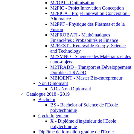
M2OPT - Optimisation
M2PIC - Projet Innovation Conception
M2PICA - Projet Innovation Conception -
Alternance
M2PPF - Physique des Plasmas et de la
Fusion
M2PROBAFI - Mathématiques
Financières : Probabilités et Finance
M2REST - Renewable Energy, Science
and Technology
M2SMNO - Sciences des Matériaux et des
nano-objets
M2TRADD - Transport et Développement
Durable - TRADD
MBIOENT - Master Bio-entrepreneur
Non Diplomant
ND - Non Diplomant
Catalogue 2018 - 2019
Bachelor
BS - Bachelor of Science de l'Ecole
polytechnique
Cycle Ingénieur
X - Diplôme d'ingénieur de l'Ecole
polytechnique
Diplôme de formation gradué de l'Ecole