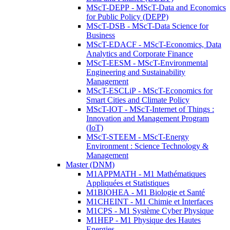
MScT-DEPP - MScT-Data and Economics
for Public Policy (DEPP)
MScT-DSB - MScT-Data Science for
Business
MScT-EDACF - MScT-Economics, Data
Analytics and Corporate Finance
MScT-EESM - MScT-Environmental
Engineering and Sustainability
Management
MScT-ESCLiP - MScT-Economics for
Smart Cities and Climate Policy
MScT-IOT - MScT-Internet of Things :
Innovation and Management Program
(IoT)
MScT-STEEM - MScT-Energy
Environment : Science Technology &
Management
Master (DNM)
M1APPMATH - M1 Mathématiques
Appliquées et Statistiques
M1BIOHEA - M1 Biologie et Santé
M1CHEINT - M1 Chimie et Interfaces
M1CPS - M1 Système Cyber Physique
M1HEP - M1 Physique des Hautes
Energies