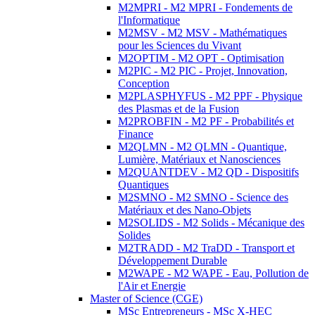
M2MPRI - M2 MPRI - Fondements de
l'Informatique
M2MSV - M2 MSV - Mathématiques
pour les Sciences du Vivant
M2OPTIM - M2 OPT - Optimisation
M2PIC - M2 PIC - Projet, Innovation,
Conception
M2PLASPHYFUS - M2 PPF - Physique
des Plasmas et de la Fusion
M2PROBFIN - M2 PF - Probabilités et
Finance
M2QLMN - M2 QLMN - Quantique,
Lumière, Matériaux et Nanosciences
M2QUANTDEV - M2 QD - Dispositifs
Quantiques
M2SMNO - M2 SMNO - Science des
Matériaux et des Nano-Objets
M2SOLIDS - M2 Solids - Mécanique des
Solides
M2TRADD - M2 TraDD - Transport et
Développement Durable
M2WAPE - M2 WAPE - Eau, Pollution de
l'Air et Energie
Master of Science (CGE)
MSc Entrepreneurs - MSc X-HEC