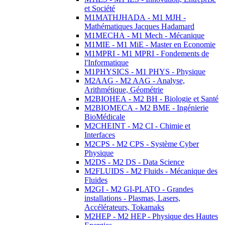
et Société
M1MATHJHADA - M1 MJH -
Mathématiques Jacques Hadamard
M1MECHA - M1 Mech - Mécanique
M1MIE - M1 MiE - Master en Economie
M1MPRI - M1 MPRI - Fondements de
l'Informatique
M1PHYSICS - M1 PHYS - Physique
M2AAG - M2 AAG - Analyse,
Arithmétique, Géométrie
M2BIOHEA - M2 BH - Biologie et Santé
M2BIOMECA - M2 BME - Ingénierie
BioMédicale
M2CHEINT - M2 CI - Chimie et
Interfaces
M2CPS - M2 CPS - Système Cyber
Physique
M2DS - M2 DS - Data Science
M2FLUIDS - M2 Fluids - Mécanique des
Fluides
M2GI - M2 GI-PLATO - Grandes
installations - Plasmas, Lasers,
Accélérateurs, Tokamaks
M2HEP - M2 HEP - Physique des Hautes