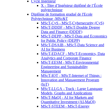
Cycle Ingénieur
X - Titre d’Ingénieur diplômé de l’École
polytechnique
Diplôme de formation gradué de l'Ecole
Polytechnique -MSc&T
MScT-CyS - MScT-Cybersecurity (CyS)
MScT-DDDF - MScT-Double Degree
Data and Finance (DDDF)
MScT-DEPP - MScT-Data and Economics
for Public Policy (DEPP)
MScT-DSAIB - MScT-Data Science and
AI for Business
MScT-EDACF - MScT-Economics, Data
Analytics and Corporate Finance
MScT-EESM - MScT-Environmental
Engineering and Sustainability
Management
MScT-IOT - MScT-Internet of Things :
Innovation and Management Program
(IoT)
MScT-LLGA - Track : Large Language
Models, Graphs and Applications
MScT-MaQI - AI for Markets and
Quantitative Investment (AI-MaQI)
MScT-STEEM - MScT-Energy