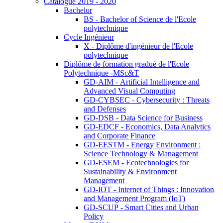
Catalogue 2019 - 2020
Bachelor
BS - Bachelor of Science de l'Ecole
polytechnique
Cycle Ingénieur
X - Diplôme d'ingénieur de l'Ecole
polytechnique
Diplôme de formation gradué de l'Ecole
Polytechnique -MSc&T
GD-AIM - Artificial Intelligence and
Advanced Visual Computing
GD-CYBSEC - Cybersecurity : Threats
and Defenses
GD-DSB - Data Science for Business
GD-EDCF - Economics, Data Analytics
and Corporate Finance
GD-EESTM - Energy Environment :
Science Technology & Management
GD-ESEM - Ecotechnologies for
Sustainability & Environment
Management
GD-IOT - Internet of Things : Innovation
and Management Program (IoT)
GD-SCUP - Smart Cities and Urban
Policy