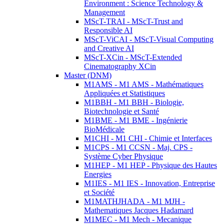
Environment : Science Technology &
Management
MScT-TRAI - MScT-Trust and
Responsible AI
MScT-ViCAI - MScT-Visual Computing
and Creative AI
MScT-XCin - MScT-Extended
Cinematography XCin
Master (DNM)
M1AMS - M1 AMS - Mathématiques
Appliquées et Statistiques
M1BBH - M1 BBH - Biologie,
Biotechnologie et Santé
M1BME - M1 BME - Ingénierie
BioMédicale
M1CHI - M1 CHI - Chimie et Interfaces
M1CPS - M1 CCSN - Maj. CPS -
Système Cyber Physique
M1HEP - M1 HEP - Physique des Hautes
Energies
M1IES - M1 IES - Innovation, Entreprise
et Société
M1MATHJHADA - M1 MJH -
Mathematiques Jacques Hadamard
M1MEC - M1 Mech - Mecanique