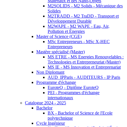
Matériaux et des Nano-Objets
M2SOLIDS - M2 Solids - Mécanique des
Solides
M2TRADD - M2 TraDD - Transport et
Développement Durable
M2WAPE - M2 WAPE - Eau, Air,
Pollution et Énergies
Master of Science (CGE)
MSc Entrepreneurs - MSc X-HEC
Entrepreneurs
Mastère spécialisé (Master)
MS ETRE - MS Energies Renouvelables :
Technologies et Entrepreneuriat (Master)
MS IE - MS Innovation et Entreprenariat
Non Diplomant
AUD_IPParis - AUDITEURS - IP Paris
Programme d'échange
EuroteQ - Diplôme EuroteQ
PEI - Programmes d'échange
internationaux
Catalogue 2024 - 2025
Bachelor
BX - Bachelor of Science de l'Ecole
polytechnique
Cycle Ingénieur