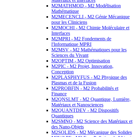
Matériaux et Interfaces
M2MATHMOD - M2 Modélisation
Mathématique
M2MECENCLI - M2 Génie Mécanique
pour les Cliniciens
M2MOCHI - M2 Chimie Moléculaire et
Interfaces
M2MPRI - M2 Fondements de
l'Informatique MPRI
M2MSV - M2 Mathématiques pour les
Sciences du Vivant
M2OPTIM - M2 Optimisation
M2PIC - M2 Projet, Innovation,
Conception
M2PLASPHYFUS - M2 Physique des
Plasmas et de la Fusion
M2PROBFIN - M2 Probabilités et
Finance
M2QNSLMT - M2 Quantique, Lumière,
Matériaux et Nanosciences
M2QUANTDEV - M2 Dispositifs
Quantiques
M2SMNO - M2 Science des Matériaux et
des Nano-Objets
M2SOLIDS - M2 Mécanique des Solides