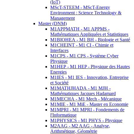
(IoT)
MScT-STEEM - MScT-Energy
Environment : Science Technology &
Management
Master (DNM)
M1APPMATH - M1 APPMS -
Mathématiques Appliquées et Statistiques
M1BIOHEA - M1 BH - Biologie et Santé
M1CHEINT - M1 CI - Chimie et
Interfaces
M1CPS - M1 CPS - Système Cyber
Physique
M1HEP - M1 HEP - Physique des Hautes
Energies
M1IES - M1 IES - Innovation, Entreprise
et Société
M1MATHJHADA - M1 MJH -
Mathématiques Jacques Hadamard
M1MECHA - M1 Mech - Mécanique
M1MIE - M1 MiE - Master en Economie
M1MPRI - M1 MPRI - Fondements de
l'Informatique
M1PHYSICS - M1 PHYS - Physique
M2AAG - M2 AAG - Analyse,
Arithmétique, Géométrie