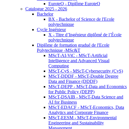
EuroteQ - Diplôme EuroteQ
Catalogue 2025 - 2026
Bachelor
BX - Bachelor of Science de l'Ecole
polytechnique
Cycle Ingénieur
X - Titre d’Ingénieur diplômé de l’École
polytechnique
Diplôme de formation gradué de l'Ecole
Polytechnique -MSc&T
MScT-AI-ViC - MScT-Artificial
Intelligence and Advanced Visual
Computing
MScT-CyS - MScT-Cybersecurity (CyS)
MScT-DDDF - MScT-Double Degree
Data and Finance (DDDF)
MScT-DEPP - MScT-Data and Economics
for Public Policy (DEPP)
MScT-DSAIB - MScT-Data Science and
AI for Business
MScT-EDACF - MScT-Economics, Data
Analytics and Corporate Finance
MScT-EESM - MScT-Environmental
Engineering and Sustainability
Management