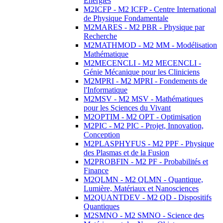
Energies
M2ICFP - M2 ICFP - Centre International
de Physique Fondamentale
M2MARES - M2 PBR - Physique par
Recherche
M2MATHMOD - M2 MM - Modélisation
Mathématique
M2MECENCLI - M2 MECENCLI -
Génie Mécanique pour les Cliniciens
M2MPRI - M2 MPRI - Fondements de
l'Informatique
M2MSV - M2 MSV - Mathématiques
pour les Sciences du Vivant
M2OPTIM - M2 OPT - Optimisation
M2PIC - M2 PIC - Projet, Innovation,
Conception
M2PLASPHYFUS - M2 PPF - Physique
des Plasmas et de la Fusion
M2PROBFIN - M2 PF - Probabilités et
Finance
M2QLMN - M2 QLMN - Quantique,
Lumière, Matériaux et Nanosciences
M2QUANTDEV - M2 QD - Dispositifs
Quantiques
M2SMNO - M2 SMNO - Science des