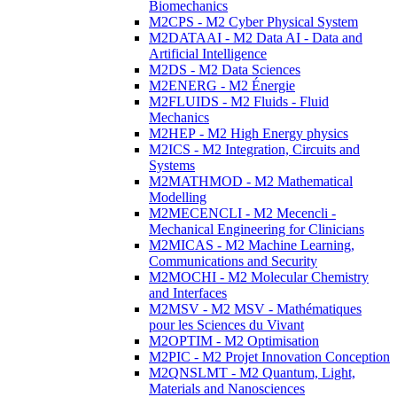
Biomechanics
M2CPS - M2 Cyber Physical System
M2DATAAI - M2 Data AI - Data and
Artificial Intelligence
M2DS - M2 Data Sciences
M2ENERG - M2 Énergie
M2FLUIDS - M2 Fluids - Fluid
Mechanics
M2HEP - M2 High Energy physics
M2ICS - M2 Integration, Circuits and
Systems
M2MATHMOD - M2 Mathematical
Modelling
M2MECENCLI - M2 Mecencli -
Mechanical Engineering for Clinicians
M2MICAS - M2 Machine Learning,
Communications and Security
M2MOCHI - M2 Molecular Chemistry
and Interfaces
M2MSV - M2 MSV - Mathématiques
pour les Sciences du Vivant
M2OPTIM - M2 Optimisation
M2PIC - M2 Projet Innovation Conception
M2QNSLMT - M2 Quantum, Light,
Materials and Nanosciences