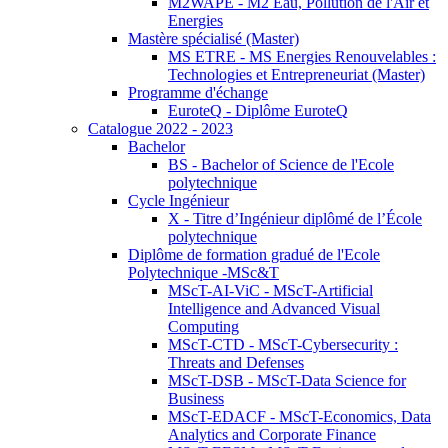
M2WAPE - M2 Eau, Pollution de l'Air et
Energies
Mastère spécialisé (Master)
MS ETRE - MS Energies Renouvelables :
Technologies et Entrepreneuriat (Master)
Programme d'échange
EuroteQ - Diplôme EuroteQ
Catalogue 2022 - 2023
Bachelor
BS - Bachelor of Science de l'Ecole
polytechnique
Cycle Ingénieur
X - Titre d’Ingénieur diplômé de l’École
polytechnique
Diplôme de formation gradué de l'Ecole
Polytechnique -MSc&T
MScT-AI-ViC - MScT-Artificial
Intelligence and Advanced Visual
Computing
MScT-CTD - MScT-Cybersecurity :
Threats and Defenses
MScT-DSB - MScT-Data Science for
Business
MScT-EDACF - MScT-Economics, Data
Analytics and Corporate Finance