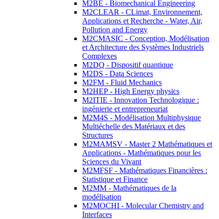
M2BE - Biomechanical Engineering
M2CLEAR - CLimat, Environnement,
Applications et Recherche - Water, Air,
Pollution and Energy
M2CMASIC - Conception, Modélisation
et Architecture des Systèmes Industriels
Complexes
M2DQ - Dispositif quantique
M2DS - Data Sciences
M2FM - Fluid Mechanics
M2HEP - High Energy physics
M2ITIE - Innovation Technologique :
ingénierie et entrepreneuriat
M2M4S - Modélisation Multiphysique
Multiéchelle des Matériaux et des
Structures
M2MAMSV - Master 2 Mathématiques et
Applications - Mathématiques pour les
Sciences du Vivant
M2MFSF - Mathématiques Financières :
Statistique et Finance
M2MM - Mathématiques de la
modélisation
M2MOCHI - Molecular Chemistry and
Interfaces