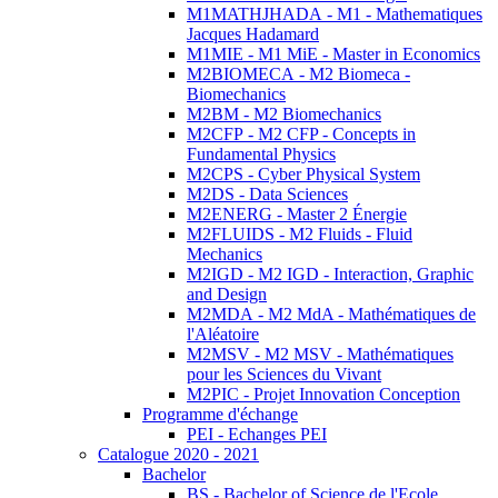
M1MATHJHADA - M1 - Mathematiques
Jacques Hadamard
M1MIE - M1 MiE - Master in Economics
M2BIOMECA - M2 Biomeca -
Biomechanics
M2BM - M2 Biomechanics
M2CFP - M2 CFP - Concepts in
Fundamental Physics
M2CPS - Cyber Physical System
M2DS - Data Sciences
M2ENERG - Master 2 Énergie
M2FLUIDS - M2 Fluids - Fluid
Mechanics
M2IGD - M2 IGD - Interaction, Graphic
and Design
M2MDA - M2 MdA - Mathématiques de
l'Aléatoire
M2MSV - M2 MSV - Mathématiques
pour les Sciences du Vivant
M2PIC - Projet Innovation Conception
Programme d'échange
PEI - Echanges PEI
Catalogue 2020 - 2021
Bachelor
BS - Bachelor of Science de l'Ecole