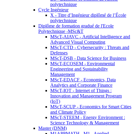
polytechnique
Cycle Ingénieur
X - Titre d’Ingénieur diplômé de l’École
polytechnique
Diplôme de formation gradué de l'Ecole
Polytechnique -MSc&T
MScT-AIAVC - Artificial Intelligence and
Advanced Visual Computing
MScT-CTD - Cybersecurity : Threats and
Defenses
MScT-DSB - Data Science for Business
MScT-ECOSEM - Environmental
Engineering and Sustainability
Management
MScT-EDACF - Economics, Data
Analytics and Corporate Finance
MScT-IOT - Internet of Things :
Innovation and Management Program
(IoT)
MScT-SCUP - Economics for Smart Cities
and Climate Policy
MScT-STEEM - Energy Environment :
Science Technology & Management
Master (DNM)
M1APPMATH - M1 - Applied