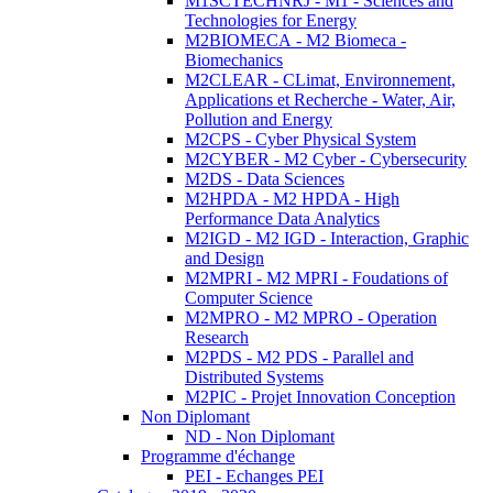
M1SCTECHNRJ - M1 - Sciences and
Technologies for Energy
M2BIOMECA - M2 Biomeca -
Biomechanics
M2CLEAR - CLimat, Environnement,
Applications et Recherche - Water, Air,
Pollution and Energy
M2CPS - Cyber Physical System
M2CYBER - M2 Cyber - Cybersecurity
M2DS - Data Sciences
M2HPDA - M2 HPDA - High
Performance Data Analytics
M2IGD - M2 IGD - Interaction, Graphic
and Design
M2MPRI - M2 MPRI - Foudations of
Computer Science
M2MPRO - M2 MPRO - Operation
Research
M2PDS - M2 PDS - Parallel and
Distributed Systems
M2PIC - Projet Innovation Conception
Non Diplomant
ND - Non Diplomant
Programme d'échange
PEI - Echanges PEI