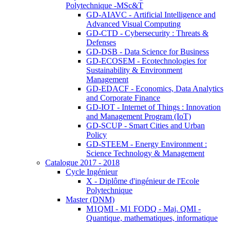
Polytechnique -MSc&T
GD-AIAVC - Artificial Intelligence and
Advanced Visual Computing
GD-CTD - Cybersecurity : Threats &
Defenses
GD-DSB - Data Science for Business
GD-ECOSEM - Ecotechnologies for
Sustainability & Environment
Management
GD-EDACF - Economics, Data Analytics
and Corporate Finance
GD-IOT - Internet of Things : Innovation
and Management Program (IoT)
GD-SCUP - Smart Cities and Urban
Policy
GD-STEEM - Energy Environment :
Science Technology & Management
Catalogue 2017 - 2018
Cycle Ingénieur
X - Diplôme d'ingénieur de l'Ecole
Polytechnique
Master (DNM)
M1QMI - M1 FODQ - Maj. QMI -
Quantique, mathematiques, informatique