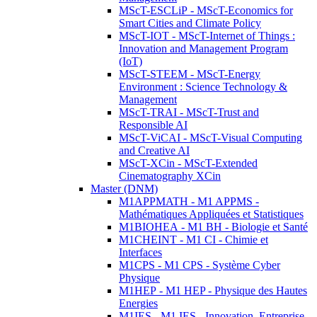
MScT-ESCLiP - MScT-Economics for
Smart Cities and Climate Policy
MScT-IOT - MScT-Internet of Things :
Innovation and Management Program
(IoT)
MScT-STEEM - MScT-Energy
Environment : Science Technology &
Management
MScT-TRAI - MScT-Trust and
Responsible AI
MScT-ViCAI - MScT-Visual Computing
and Creative AI
MScT-XCin - MScT-Extended
Cinematography XCin
Master (DNM)
M1APPMATH - M1 APPMS -
Mathématiques Appliquées et Statistiques
M1BIOHEA - M1 BH - Biologie et Santé
M1CHEINT - M1 CI - Chimie et
Interfaces
M1CPS - M1 CPS - Système Cyber
Physique
M1HEP - M1 HEP - Physique des Hautes
Energies
M1IES - M1 IES - Innovation, Entreprise