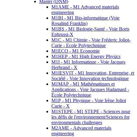
Master (DNM)
M1AME - M1 Advanced materials
engineering
M1BI - M1 Bio-informatique (Voie
Rosalind Franklin)
M1BS - M1 Biologie-Santé - Voie Boris
Ephrussi-X
M1C - M1 Chimie - Voie Fréderic Joliot-
Curie - Ecole Polytechnique
M1ECO - M1 Economie
M1HEP - M1 High Energy Physics
M1I - M1 Informatique - Voie Jacques
Herbrand - X
M1IESVIT - M1 Innovation, Entreprise, et
Société - Voie Innovation technologique
M1MAP - M1 Mathématiques et
Applications - Voie Jacques Hadamard -
École Polytechnique
M1P - M1 Physique - Voie Irène Joliot
Curie - X
M1STEPE - M1 STEPE - Sciences pour
les défis de l'environnement/Sciences for
environmentals challenges
M2AME - Advanced materials
engineering