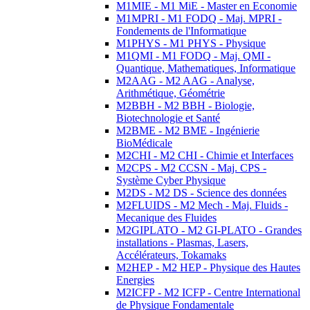
M1MIE - M1 MiE - Master en Economie
M1MPRI - M1 FODQ - Maj. MPRI -
Fondements de l'Informatique
M1PHYS - M1 PHYS - Physique
M1QMI - M1 FODQ - Maj. QMI -
Quantique, Mathematiques, Informatique
M2AAG - M2 AAG - Analyse,
Arithmétique, Géométrie
M2BBH - M2 BBH - Biologie,
Biotechnologie et Santé
M2BME - M2 BME - Ingénierie
BioMédicale
M2CHI - M2 CHI - Chimie et Interfaces
M2CPS - M2 CCSN - Maj. CPS -
Système Cyber Physique
M2DS - M2 DS - Science des données
M2FLUIDS - M2 Mech - Maj. Fluids -
Mecanique des Fluides
M2GIPLATO - M2 GI-PLATO - Grandes
installations - Plasmas, Lasers,
Accélérateurs, Tokamaks
M2HEP - M2 HEP - Physique des Hautes
Energies
M2ICFP - M2 ICFP - Centre International
de Physique Fondamentale