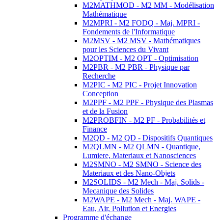
M2MATHMOD - M2 MM - Modélisation
Mathématique
M2MPRI - M2 FODQ - Maj. MPRI -
Fondements de l'Informatique
M2MSV - M2 MSV - Mathématiques
pour les Sciences du Vivant
M2OPTIM - M2 OPT - Optimisation
M2PBR - M2 PBR - Physique par
Recherche
M2PIC - M2 PIC - Projet Innovation
Conception
M2PPF - M2 PPF - Physique des Plasmas
et de la Fusion
M2PROBFIN - M2 PF - Probabilités et
Finance
M2QD - M2 QD - Dispositifs Quantiques
M2QLMN - M2 QLMN - Quantique,
Lumiere, Materiaux et Nanosciences
M2SMNO - M2 SMNO - Science des
Materiaux et des Nano-Objets
M2SOLIDS - M2 Mech - Maj. Solids -
Mecanique des Solides
M2WAPE - M2 Mech - Maj. WAPE -
Eau, Air, Pollution et Energies
Programme d'échange