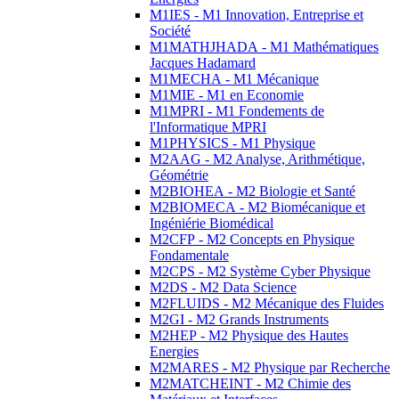
M1IES - M1 Innovation, Entreprise et
Société
M1MATHJHADA - M1 Mathématiques
Jacques Hadamard
M1MECHA - M1 Mécanique
M1MIE - M1 en Economie
M1MPRI - M1 Fondements de
l'Informatique MPRI
M1PHYSICS - M1 Physique
M2AAG - M2 Analyse, Arithmétique,
Géométrie
M2BIOHEA - M2 Biologie et Santé
M2BIOMECA - M2 Biomécanique et
Ingéniérie Biomédical
M2CFP - M2 Concepts en Physique
Fondamentale
M2CPS - M2 Système Cyber Physique
M2DS - M2 Data Science
M2FLUIDS - M2 Mécanique des Fluides
M2GI - M2 Grands Instruments
M2HEP - M2 Physique des Hautes
Energies
M2MARES - M2 Physique par Recherche
M2MATCHEINT - M2 Chimie des