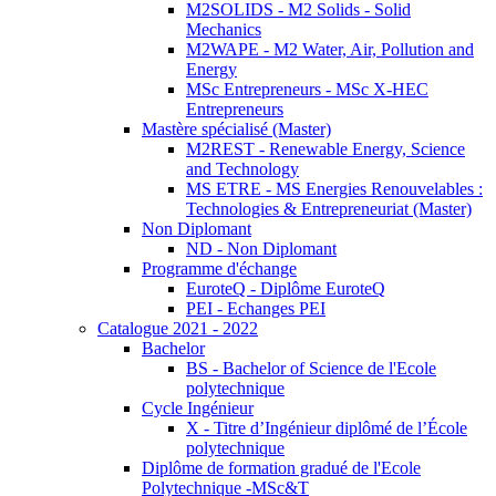
M2SOLIDS - M2 Solids - Solid
Mechanics
M2WAPE - M2 Water, Air, Pollution and
Energy
MSc Entrepreneurs - MSc X-HEC
Entrepreneurs
Mastère spécialisé (Master)
M2REST - Renewable Energy, Science
and Technology
MS ETRE - MS Energies Renouvelables :
Technologies & Entrepreneuriat (Master)
Non Diplomant
ND - Non Diplomant
Programme d'échange
EuroteQ - Diplôme EuroteQ
PEI - Echanges PEI
Catalogue 2021 - 2022
Bachelor
BS - Bachelor of Science de l'Ecole
polytechnique
Cycle Ingénieur
X - Titre d’Ingénieur diplômé de l’École
polytechnique
Diplôme de formation gradué de l'Ecole
Polytechnique -MSc&T