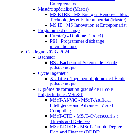
Entrepreneurs
Mastère spécialisé (Master)
MS ETRE - MS Energies Renouvelables :
Technologies et Entrepreneuriat (Master)
MS IE - MS Innovation et Entreprenariat
Programme d'échange
EuroteQ - Diplôme EuroteQ
PEI - Programmes d'échange
internationaux
Catalogue 2023 - 2024
Bachelor
BS - Bachelor of Science de l'Ecole
polytechnique
Cycle Ingénieur
X - Titre d’Ingénieur diplômé de l’École
polytechnique
Diplôme de formation gradué de l'Ecole
Polytechnique -MSc&T
MScT-AI-ViC - MScT-Artificial
Intelligence and Advanced Visual
Computing
MScT-CTD - MScT-Cybersecurity :
Threats and Defenses
MScT-DDDF - MScT-Double Degree
Data and Finance (DDDF)