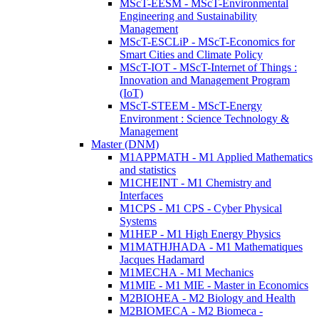
MScT-EESM - MScT-Environmental
Engineering and Sustainability
Management
MScT-ESCLiP - MScT-Economics for
Smart Cities and Climate Policy
MScT-IOT - MScT-Internet of Things :
Innovation and Management Program
(IoT)
MScT-STEEM - MScT-Energy
Environment : Science Technology &
Management
Master (DNM)
M1APPMATH - M1 Applied Mathematics
and statistics
M1CHEINT - M1 Chemistry and
Interfaces
M1CPS - M1 CPS - Cyber Physical
Systems
M1HEP - M1 High Energy Physics
M1MATHJHADA - M1 Mathematiques
Jacques Hadamard
M1MECHA - M1 Mechanics
M1MIE - M1 MIE - Master in Economics
M2BIOHEA - M2 Biology and Health
M2BIOMECA - M2 Biomeca -