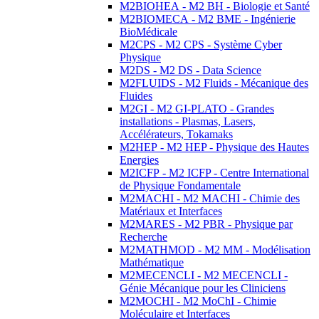
M2BIOHEA - M2 BH - Biologie et Santé
M2BIOMECA - M2 BME - Ingénierie
BioMédicale
M2CPS - M2 CPS - Système Cyber
Physique
M2DS - M2 DS - Data Science
M2FLUIDS - M2 Fluids - Mécanique des
Fluides
M2GI - M2 GI-PLATO - Grandes
installations - Plasmas, Lasers,
Accélérateurs, Tokamaks
M2HEP - M2 HEP - Physique des Hautes
Energies
M2ICFP - M2 ICFP - Centre International
de Physique Fondamentale
M2MACHI - M2 MACHI - Chimie des
Matériaux et Interfaces
M2MARES - M2 PBR - Physique par
Recherche
M2MATHMOD - M2 MM - Modélisation
Mathématique
M2MECENCLI - M2 MECENCLI -
Génie Mécanique pour les Cliniciens
M2MOCHI - M2 MoChI - Chimie
Moléculaire et Interfaces