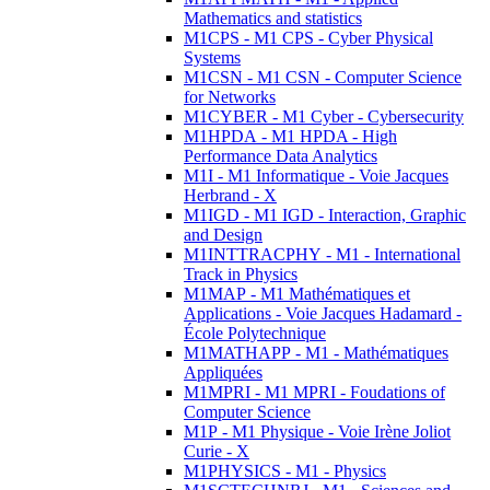
Mathematics and statistics
M1CPS - M1 CPS - Cyber Physical
Systems
M1CSN - M1 CSN - Computer Science
for Networks
M1CYBER - M1 Cyber - Cybersecurity
M1HPDA - M1 HPDA - High
Performance Data Analytics
M1I - M1 Informatique - Voie Jacques
Herbrand - X
M1IGD - M1 IGD - Interaction, Graphic
and Design
M1INTTRACPHY - M1 - International
Track in Physics
M1MAP - M1 Mathématiques et
Applications - Voie Jacques Hadamard -
École Polytechnique
M1MATHAPP - M1 - Mathématiques
Appliquées
M1MPRI - M1 MPRI - Foudations of
Computer Science
M1P - M1 Physique - Voie Irène Joliot
Curie - X
M1PHYSICS - M1 - Physics