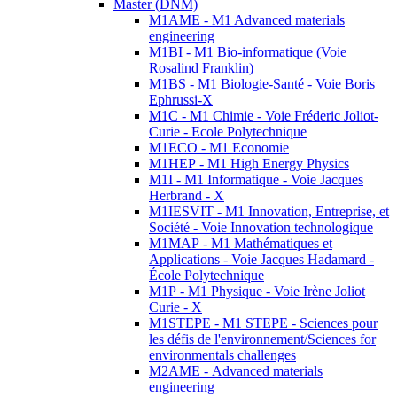
Master (DNM)
M1AME - M1 Advanced materials
engineering
M1BI - M1 Bio-informatique (Voie
Rosalind Franklin)
M1BS - M1 Biologie-Santé - Voie Boris
Ephrussi-X
M1C - M1 Chimie - Voie Fréderic Joliot-
Curie - Ecole Polytechnique
M1ECO - M1 Economie
M1HEP - M1 High Energy Physics
M1I - M1 Informatique - Voie Jacques
Herbrand - X
M1IESVIT - M1 Innovation, Entreprise, et
Société - Voie Innovation technologique
M1MAP - M1 Mathématiques et
Applications - Voie Jacques Hadamard -
École Polytechnique
M1P - M1 Physique - Voie Irène Joliot
Curie - X
M1STEPE - M1 STEPE - Sciences pour
les défis de l'environnement/Sciences for
environmentals challenges
M2AME - Advanced materials
engineering