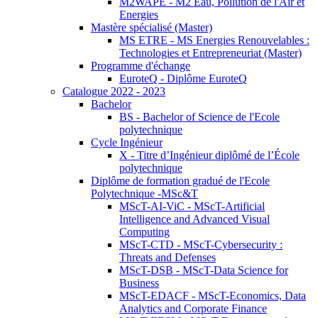
M2WAPE - M2 Eau, Pollution de l'Air et
Energies
Mastère spécialisé (Master)
MS ETRE - MS Energies Renouvelables :
Technologies et Entrepreneuriat (Master)
Programme d'échange
EuroteQ - Diplôme EuroteQ
Catalogue 2022 - 2023
Bachelor
BS - Bachelor of Science de l'Ecole
polytechnique
Cycle Ingénieur
X - Titre d’Ingénieur diplômé de l’École
polytechnique
Diplôme de formation gradué de l'Ecole
Polytechnique -MSc&T
MScT-AI-ViC - MScT-Artificial
Intelligence and Advanced Visual
Computing
MScT-CTD - MScT-Cybersecurity :
Threats and Defenses
MScT-DSB - MScT-Data Science for
Business
MScT-EDACF - MScT-Economics, Data
Analytics and Corporate Finance