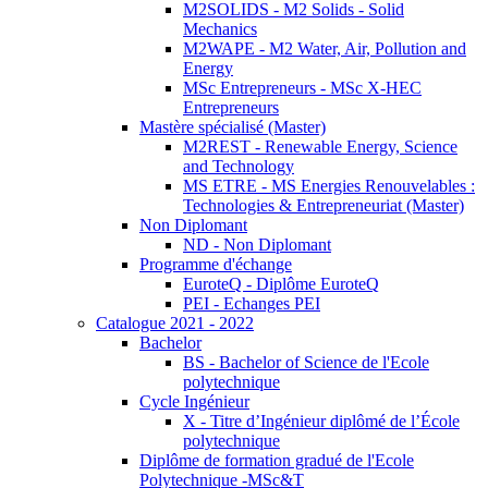
M2SOLIDS - M2 Solids - Solid
Mechanics
M2WAPE - M2 Water, Air, Pollution and
Energy
MSc Entrepreneurs - MSc X-HEC
Entrepreneurs
Mastère spécialisé (Master)
M2REST - Renewable Energy, Science
and Technology
MS ETRE - MS Energies Renouvelables :
Technologies & Entrepreneuriat (Master)
Non Diplomant
ND - Non Diplomant
Programme d'échange
EuroteQ - Diplôme EuroteQ
PEI - Echanges PEI
Catalogue 2021 - 2022
Bachelor
BS - Bachelor of Science de l'Ecole
polytechnique
Cycle Ingénieur
X - Titre d’Ingénieur diplômé de l’École
polytechnique
Diplôme de formation gradué de l'Ecole
Polytechnique -MSc&T