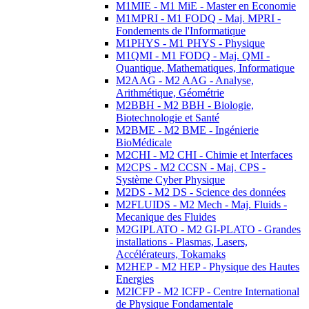
M1MIE - M1 MiE - Master en Economie
M1MPRI - M1 FODQ - Maj. MPRI -
Fondements de l'Informatique
M1PHYS - M1 PHYS - Physique
M1QMI - M1 FODQ - Maj. QMI -
Quantique, Mathematiques, Informatique
M2AAG - M2 AAG - Analyse,
Arithmétique, Géométrie
M2BBH - M2 BBH - Biologie,
Biotechnologie et Santé
M2BME - M2 BME - Ingénierie
BioMédicale
M2CHI - M2 CHI - Chimie et Interfaces
M2CPS - M2 CCSN - Maj. CPS -
Système Cyber Physique
M2DS - M2 DS - Science des données
M2FLUIDS - M2 Mech - Maj. Fluids -
Mecanique des Fluides
M2GIPLATO - M2 GI-PLATO - Grandes
installations - Plasmas, Lasers,
Accélérateurs, Tokamaks
M2HEP - M2 HEP - Physique des Hautes
Energies
M2ICFP - M2 ICFP - Centre International
de Physique Fondamentale