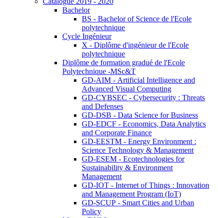
Catalogue 2019 - 2020
Bachelor
BS - Bachelor of Science de l'Ecole
polytechnique
Cycle Ingénieur
X - Diplôme d'ingénieur de l'Ecole
polytechnique
Diplôme de formation gradué de l'Ecole
Polytechnique -MSc&T
GD-AIM - Artificial Intelligence and
Advanced Visual Computing
GD-CYBSEC - Cybersecurity : Threats
and Defenses
GD-DSB - Data Science for Business
GD-EDCF - Economics, Data Analytics
and Corporate Finance
GD-EESTM - Energy Environment :
Science Technology & Management
GD-ESEM - Ecotechnologies for
Sustainability & Environment
Management
GD-IOT - Internet of Things : Innovation
and Management Program (IoT)
GD-SCUP - Smart Cities and Urban
Policy