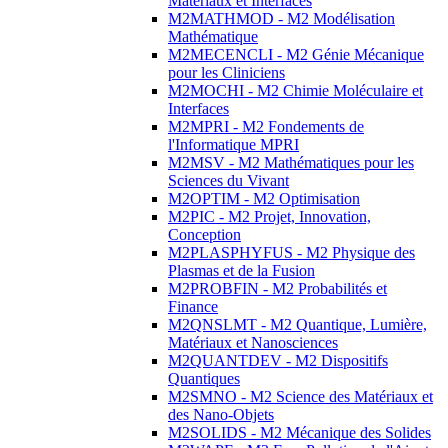
Matériaux et Interfaces
M2MATHMOD - M2 Modélisation
Mathématique
M2MECENCLI - M2 Génie Mécanique
pour les Cliniciens
M2MOCHI - M2 Chimie Moléculaire et
Interfaces
M2MPRI - M2 Fondements de
l'Informatique MPRI
M2MSV - M2 Mathématiques pour les
Sciences du Vivant
M2OPTIM - M2 Optimisation
M2PIC - M2 Projet, Innovation,
Conception
M2PLASPHYFUS - M2 Physique des
Plasmas et de la Fusion
M2PROBFIN - M2 Probabilités et
Finance
M2QNSLMT - M2 Quantique, Lumière,
Matériaux et Nanosciences
M2QUANTDEV - M2 Dispositifs
Quantiques
M2SMNO - M2 Science des Matériaux et
des Nano-Objets
M2SOLIDS - M2 Mécanique des Solides