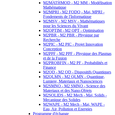
M2MATHMOD - M2 MM - Modélisation
Mathématique
M2MPRI - M2 FODQ - Maj. MPRI -
Fondements de l'Informatique
M2MSV - M2 MSV - Mathématiques
pour les Sciences du Vivant
M2OPTIM - M2 OPT - Optimisation
M2PBR - M2 PBR - Physique par
Recherche
M2PIC - M2 PIC - Projet Innovation
Conception
M2PPF - M2 PPF - Physique des Plasmas
et de la Fusion
M2PROBFIN - M2 PF - Probabilités et
Finance
M2QD - M2 QD - Dispositifs Quantiques
M2QLMN - M2 QLMN - Quantique,
Lumiere, Materiaux et Nanosciences
M2SMNO - M2 SMNO - Science des
Materiaux et des Nano-Objets
M2SOLIDS - M2 Mech - Maj. Solids -
Mecanique des Solides
M2WAPE - M2 Mech - Maj. WAPE -
Eau, Air, Pollution et Energies
Programme d'échange