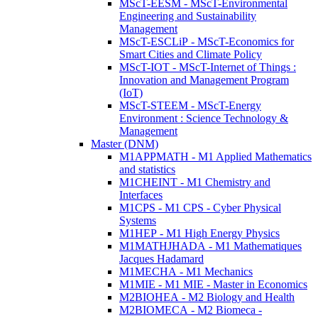
MScT-EESM - MScT-Environmental
Engineering and Sustainability
Management
MScT-ESCLiP - MScT-Economics for
Smart Cities and Climate Policy
MScT-IOT - MScT-Internet of Things :
Innovation and Management Program
(IoT)
MScT-STEEM - MScT-Energy
Environment : Science Technology &
Management
Master (DNM)
M1APPMATH - M1 Applied Mathematics
and statistics
M1CHEINT - M1 Chemistry and
Interfaces
M1CPS - M1 CPS - Cyber Physical
Systems
M1HEP - M1 High Energy Physics
M1MATHJHADA - M1 Mathematiques
Jacques Hadamard
M1MECHA - M1 Mechanics
M1MIE - M1 MIE - Master in Economics
M2BIOHEA - M2 Biology and Health
M2BIOMECA - M2 Biomeca -