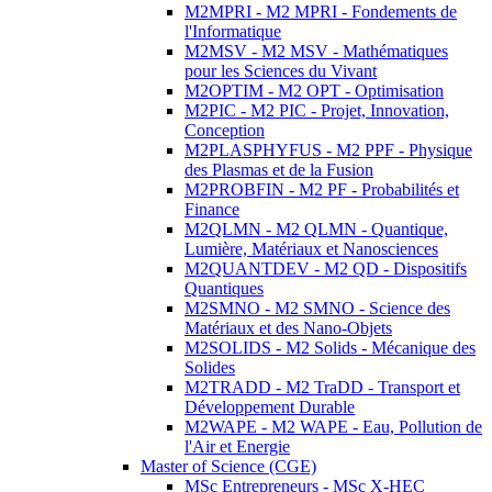
M2MPRI - M2 MPRI - Fondements de
l'Informatique
M2MSV - M2 MSV - Mathématiques
pour les Sciences du Vivant
M2OPTIM - M2 OPT - Optimisation
M2PIC - M2 PIC - Projet, Innovation,
Conception
M2PLASPHYFUS - M2 PPF - Physique
des Plasmas et de la Fusion
M2PROBFIN - M2 PF - Probabilités et
Finance
M2QLMN - M2 QLMN - Quantique,
Lumière, Matériaux et Nanosciences
M2QUANTDEV - M2 QD - Dispositifs
Quantiques
M2SMNO - M2 SMNO - Science des
Matériaux et des Nano-Objets
M2SOLIDS - M2 Solids - Mécanique des
Solides
M2TRADD - M2 TraDD - Transport et
Développement Durable
M2WAPE - M2 WAPE - Eau, Pollution de
l'Air et Energie
Master of Science (CGE)
MSc Entrepreneurs - MSc X-HEC