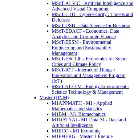
MScT-AI-ViC - Artificial Intelligence and
Advanced Visual Computing
MScT-CTD - Cybersecurity : Threats and
Defenses
MScT-DSB - Data Science for Business
MScT-EDACF - Economics, Data
Analytics and Corporate Finance
MScT-EESM - Environmental
Engineering and Sustainability
Management
MScT-ESCLiP - Economics for Smart
Cities and Climate Policy
MScT-IOT - Internet of Things :
Innovation and Management Program
(IoT)
MScT-STEEM - Energy Environment :
Science Technology & Management
Master (DNM)
M1APPMATH - M1 - Applied
Mathematics and statistics
M1BM - M1 Biomechanics
M1DATAAI - M1 Data AI - Data and
Artificial Intelligence
M1ECO - M1 Economie
M1ENERG - Master 1 Énergie