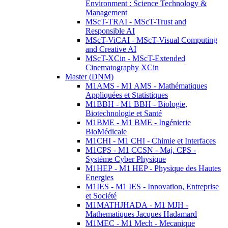
Environment : Science Technology &
Management
MScT-TRAI - MScT-Trust and
Responsible AI
MScT-ViCAI - MScT-Visual Computing
and Creative AI
MScT-XCin - MScT-Extended
Cinematography XCin
Master (DNM)
M1AMS - M1 AMS - Mathématiques
Appliquées et Statistiques
M1BBH - M1 BBH - Biologie,
Biotechnologie et Santé
M1BME - M1 BME - Ingénierie
BioMédicale
M1CHI - M1 CHI - Chimie et Interfaces
M1CPS - M1 CCSN - Maj. CPS -
Système Cyber Physique
M1HEP - M1 HEP - Physique des Hautes
Energies
M1IES - M1 IES - Innovation, Entreprise
et Société
M1MATHJHADA - M1 MJH -
Mathematiques Jacques Hadamard
M1MEC - M1 Mech - Mecanique