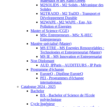
Matériaux et des Nano-Objets
M2SOLIDS - M2 Solids - Mécanique des
Solides
M2TRADD - M2 TraDD - Transport et
Développement Durable
M2WAPE - M2 WAPE - Eau, Air,
Pollution et Énergies
Master of Science (CGE)
MSc Entrepreneurs - MSc X-HEC
Entrepreneurs
Mastère spécialisé (Master)
MS ETRE - MS Energies Renouvelables :
Technologies et Entrepreneuriat (Master)
MS IE - MS Innovation et Entreprenariat
Non Diplomant
AUD_IPParis - AUDITEURS - IP Paris
Programme d'échange
EuroteQ - Diplôme EuroteQ
PEI - Programmes d'échange
internationaux
Catalogue 2024 - 2025
Bachelor
BX - Bachelor of Science de l'Ecole
polytechnique
Cycle Ingénieur