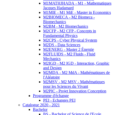
M1MATHJHADA - M1 - Mathematiques
Jacques Hadamard
M1MIE - M1 MiE - Master in Economics
M2BIOMECA - M2 Biomeca -
Biomechanics
M2BM - M2 Biomechanics
M2CFP - M2 CFP - Concepts in
Fundamental Physics
M2CPS - Cyber Physical System
M2DS - Data Sciences
M2ENERG - Master 2 Énergie
M2FLUIDS - M2 Fluids - Fluid
Mechanics
M2IGD - M2 IGD - Interaction, Graphic
and Design
M2MDA - M2 MdA - Mathématiques de
l'Aléatoire
M2MSV - M2 MSV - Mathématiques
pour les Sciences du Vivant
M2PIC - Projet Innovation Conception
Programme d'échange
PEI - Echanges PEI
Catalogue 2020 - 2021
Bachelor
BS - Bachelor of Science de l'Ecole