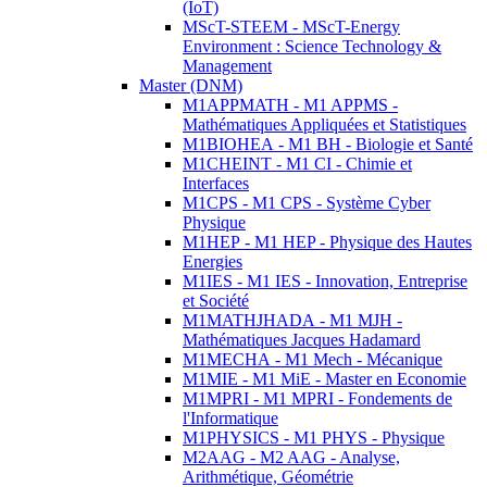
(IoT)
MScT-STEEM - MScT-Energy
Environment : Science Technology &
Management
Master (DNM)
M1APPMATH - M1 APPMS -
Mathématiques Appliquées et Statistiques
M1BIOHEA - M1 BH - Biologie et Santé
M1CHEINT - M1 CI - Chimie et
Interfaces
M1CPS - M1 CPS - Système Cyber
Physique
M1HEP - M1 HEP - Physique des Hautes
Energies
M1IES - M1 IES - Innovation, Entreprise
et Société
M1MATHJHADA - M1 MJH -
Mathématiques Jacques Hadamard
M1MECHA - M1 Mech - Mécanique
M1MIE - M1 MiE - Master en Economie
M1MPRI - M1 MPRI - Fondements de
l'Informatique
M1PHYSICS - M1 PHYS - Physique
M2AAG - M2 AAG - Analyse,
Arithmétique, Géométrie