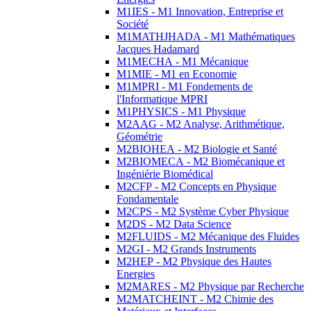
M1IES - M1 Innovation, Entreprise et
Société
M1MATHJHADA - M1 Mathématiques
Jacques Hadamard
M1MECHA - M1 Mécanique
M1MIE - M1 en Economie
M1MPRI - M1 Fondements de
l'Informatique MPRI
M1PHYSICS - M1 Physique
M2AAG - M2 Analyse, Arithmétique,
Géométrie
M2BIOHEA - M2 Biologie et Santé
M2BIOMECA - M2 Biomécanique et
Ingéniérie Biomédical
M2CFP - M2 Concepts en Physique
Fondamentale
M2CPS - M2 Système Cyber Physique
M2DS - M2 Data Science
M2FLUIDS - M2 Mécanique des Fluides
M2GI - M2 Grands Instruments
M2HEP - M2 Physique des Hautes
Energies
M2MARES - M2 Physique par Recherche
M2MATCHEINT - M2 Chimie des