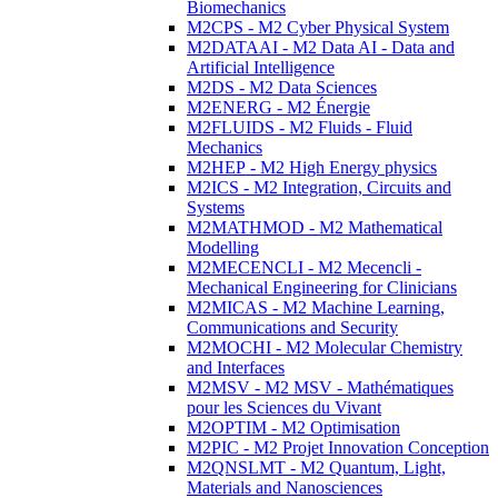
Biomechanics
M2CPS - M2 Cyber Physical System
M2DATAAI - M2 Data AI - Data and
Artificial Intelligence
M2DS - M2 Data Sciences
M2ENERG - M2 Énergie
M2FLUIDS - M2 Fluids - Fluid
Mechanics
M2HEP - M2 High Energy physics
M2ICS - M2 Integration, Circuits and
Systems
M2MATHMOD - M2 Mathematical
Modelling
M2MECENCLI - M2 Mecencli -
Mechanical Engineering for Clinicians
M2MICAS - M2 Machine Learning,
Communications and Security
M2MOCHI - M2 Molecular Chemistry
and Interfaces
M2MSV - M2 MSV - Mathématiques
pour les Sciences du Vivant
M2OPTIM - M2 Optimisation
M2PIC - M2 Projet Innovation Conception
M2QNSLMT - M2 Quantum, Light,
Materials and Nanosciences