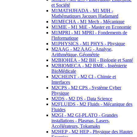
et Société
M1MATHJHADA - M1 MJH -
Mathématiques Jacques Hadamard
M1MECHA - M1 Mech - Mécanique
M1MIE - M1 MiE - Master en Economie
M1MPRI - M1 MPRI - Fondements de
l'Informatique
M1PHYSICS - M1 PHYS - Physique
M2AAG - M2 AAG - Analyse,
Arithmétique, Géométrie
M2BIOHEA - M2 BH - Biologie et Santé
M2BIOMECA - M2 BME - Ingénierie
BioMédicale
M2CHEINT - M2 CI - Chimie et
Interfaces
M2CPS - M2 CPS - Système Cyber
Physique
M2DS - M2 DS - Data Science
M2FLUIDS - M2 Fluids - Mécanique des
Fluides
M2GI - M2 GI-PLATO - Grandes
installations - Plasmas, Lasers,
Accélérateurs, Tokamaks
M2HEP - M2 HEP - Physique des Hautes