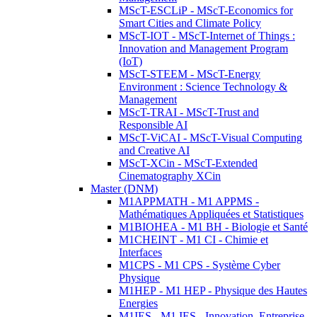
MScT-ESCLiP - MScT-Economics for
Smart Cities and Climate Policy
MScT-IOT - MScT-Internet of Things :
Innovation and Management Program
(IoT)
MScT-STEEM - MScT-Energy
Environment : Science Technology &
Management
MScT-TRAI - MScT-Trust and
Responsible AI
MScT-ViCAI - MScT-Visual Computing
and Creative AI
MScT-XCin - MScT-Extended
Cinematography XCin
Master (DNM)
M1APPMATH - M1 APPMS -
Mathématiques Appliquées et Statistiques
M1BIOHEA - M1 BH - Biologie et Santé
M1CHEINT - M1 CI - Chimie et
Interfaces
M1CPS - M1 CPS - Système Cyber
Physique
M1HEP - M1 HEP - Physique des Hautes
Energies
M1IES - M1 IES - Innovation, Entreprise