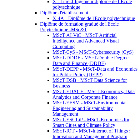
X - Titre d’Ingénieur diplômé de l’École
polytechnique
Diplôme d'établissement
X-4A - Diplôme de l'Ecole polytechnique
Diplôme de formation gradué de l'Ecole
Polytechnique -MSc&T
MScT-AI-ViC - MScT-Artificial
Intelligence and Advanced Visual
Computing
MScT-CyS - MScT-Cybersecurity (CyS)
MScT-DDDF - MScT-Double Degree
Data and Finance (DDDF)
MScT-DEPP - MScT-Data and Economics
for Public Policy (DEPP)
MScT-DSB - MScT-Data Science for
Business
MScT-EDACF - MScT-Economics, Data
Analytics and Corporate Finance
MScT-EESM - MScT-Environmental
Engineering and Sustainability
Management
MScT-ESCLiP - MScT-Economics for
Smart Cities and Climate Policy
MScT-IOT - MScT-Internet of Things :
Innovation and Management Program