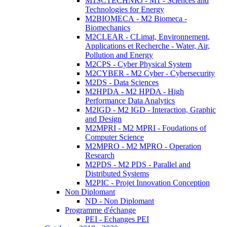
M1SCTECHNRJ - M1 - Sciences and
Technologies for Energy
M2BIOMECA - M2 Biomeca -
Biomechanics
M2CLEAR - CLimat, Environnement,
Applications et Recherche - Water, Air,
Pollution and Energy
M2CPS - Cyber Physical System
M2CYBER - M2 Cyber - Cybersecurity
M2DS - Data Sciences
M2HPDA - M2 HPDA - High
Performance Data Analytics
M2IGD - M2 IGD - Interaction, Graphic
and Design
M2MPRI - M2 MPRI - Foudations of
Computer Science
M2MPRO - M2 MPRO - Operation
Research
M2PDS - M2 PDS - Parallel and
Distributed Systems
M2PIC - Projet Innovation Conception
Non Diplomant
ND - Non Diplomant
Programme d'échange
PEI - Echanges PEI