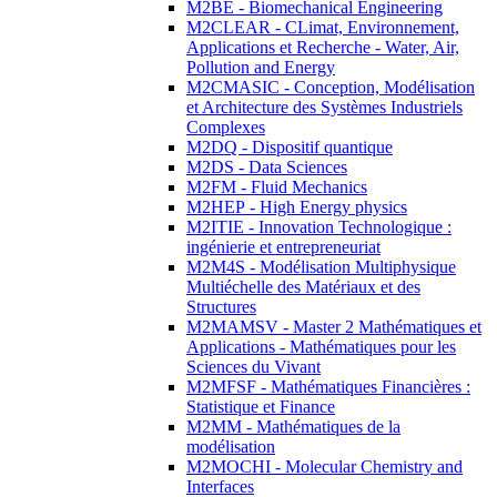
M2BE - Biomechanical Engineering
M2CLEAR - CLimat, Environnement,
Applications et Recherche - Water, Air,
Pollution and Energy
M2CMASIC - Conception, Modélisation
et Architecture des Systèmes Industriels
Complexes
M2DQ - Dispositif quantique
M2DS - Data Sciences
M2FM - Fluid Mechanics
M2HEP - High Energy physics
M2ITIE - Innovation Technologique :
ingénierie et entrepreneuriat
M2M4S - Modélisation Multiphysique
Multiéchelle des Matériaux et des
Structures
M2MAMSV - Master 2 Mathématiques et
Applications - Mathématiques pour les
Sciences du Vivant
M2MFSF - Mathématiques Financières :
Statistique et Finance
M2MM - Mathématiques de la
modélisation
M2MOCHI - Molecular Chemistry and
Interfaces