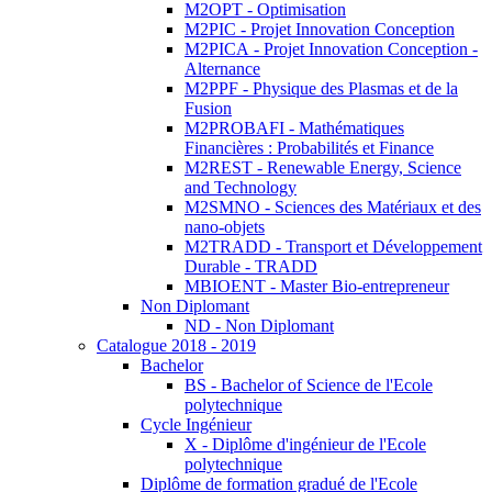
M2OPT - Optimisation
M2PIC - Projet Innovation Conception
M2PICA - Projet Innovation Conception -
Alternance
M2PPF - Physique des Plasmas et de la
Fusion
M2PROBAFI - Mathématiques
Financières : Probabilités et Finance
M2REST - Renewable Energy, Science
and Technology
M2SMNO - Sciences des Matériaux et des
nano-objets
M2TRADD - Transport et Développement
Durable - TRADD
MBIOENT - Master Bio-entrepreneur
Non Diplomant
ND - Non Diplomant
Catalogue 2018 - 2019
Bachelor
BS - Bachelor of Science de l'Ecole
polytechnique
Cycle Ingénieur
X - Diplôme d'ingénieur de l'Ecole
polytechnique
Diplôme de formation gradué de l'Ecole