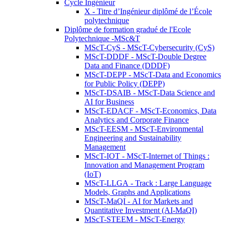
Cycle Ingénieur
X - Titre d’Ingénieur diplômé de l’École
polytechnique
Diplôme de formation gradué de l'Ecole
Polytechnique -MSc&T
MScT-CyS - MScT-Cybersecurity (CyS)
MScT-DDDF - MScT-Double Degree
Data and Finance (DDDF)
MScT-DEPP - MScT-Data and Economics
for Public Policy (DEPP)
MScT-DSAIB - MScT-Data Science and
AI for Business
MScT-EDACF - MScT-Economics, Data
Analytics and Corporate Finance
MScT-EESM - MScT-Environmental
Engineering and Sustainability
Management
MScT-IOT - MScT-Internet of Things :
Innovation and Management Program
(IoT)
MScT-LLGA - Track : Large Language
Models, Graphs and Applications
MScT-MaQI - AI for Markets and
Quantitative Investment (AI-MaQI)
MScT-STEEM - MScT-Energy