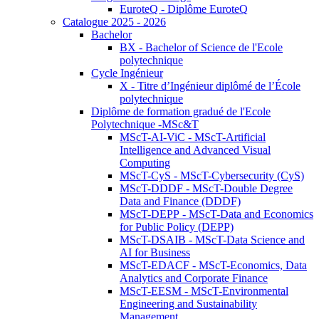
EuroteQ - Diplôme EuroteQ
Catalogue 2025 - 2026
Bachelor
BX - Bachelor of Science de l'Ecole
polytechnique
Cycle Ingénieur
X - Titre d’Ingénieur diplômé de l’École
polytechnique
Diplôme de formation gradué de l'Ecole
Polytechnique -MSc&T
MScT-AI-ViC - MScT-Artificial
Intelligence and Advanced Visual
Computing
MScT-CyS - MScT-Cybersecurity (CyS)
MScT-DDDF - MScT-Double Degree
Data and Finance (DDDF)
MScT-DEPP - MScT-Data and Economics
for Public Policy (DEPP)
MScT-DSAIB - MScT-Data Science and
AI for Business
MScT-EDACF - MScT-Economics, Data
Analytics and Corporate Finance
MScT-EESM - MScT-Environmental
Engineering and Sustainability
Management