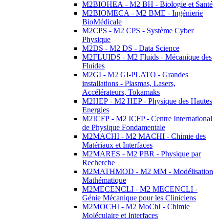
M2BIOHEA - M2 BH - Biologie et Santé
M2BIOMECA - M2 BME - Ingénierie
BioMédicale
M2CPS - M2 CPS - Système Cyber
Physique
M2DS - M2 DS - Data Science
M2FLUIDS - M2 Fluids - Mécanique des
Fluides
M2GI - M2 GI-PLATO - Grandes
installations - Plasmas, Lasers,
Accélérateurs, Tokamaks
M2HEP - M2 HEP - Physique des Hautes
Energies
M2ICFP - M2 ICFP - Centre International
de Physique Fondamentale
M2MACHI - M2 MACHI - Chimie des
Matériaux et Interfaces
M2MARES - M2 PBR - Physique par
Recherche
M2MATHMOD - M2 MM - Modélisation
Mathématique
M2MECENCLI - M2 MECENCLI -
Génie Mécanique pour les Cliniciens
M2MOCHI - M2 MoChI - Chimie
Moléculaire et Interfaces