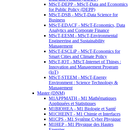
MScT-DEPP - MScT-Data and Economics
for Public Policy (DEPP)
MScT-DSB - MScT-Data Science for
Business
MScT-EDACF - MScT-Economics, Data
Analytics and Corporate Finance
MScT-EESM - MScT-Environmental
Engineering and Sustainability
Management
MScT-ESCLiP - MScT-Economics for
Smart Cities and Climate Policy
MScT-IOT - MScT-Internet of Things :
Innovation and Management Program
(IoT)
MScT-STEEM - MScT-Energy
Environment : Science Technology &
Management
Master (DNM)
M1APPMATH - M1 Mathématiques
Appliquées et Statistiques
M1BIOHEA - M1 Biologie et Santé
M1CHEINT - M1 Chimie et Interfaces
M1CPS - M1 Système Cyber Physique
M1HEP - M1 Physique des Hautes
Energies