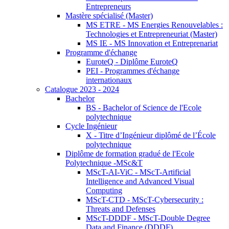
Entrepreneurs
Mastère spécialisé (Master)
MS ETRE - MS Energies Renouvelables :
Technologies et Entrepreneuriat (Master)
MS IE - MS Innovation et Entreprenariat
Programme d'échange
EuroteQ - Diplôme EuroteQ
PEI - Programmes d'échange
internationaux
Catalogue 2023 - 2024
Bachelor
BS - Bachelor of Science de l'Ecole
polytechnique
Cycle Ingénieur
X - Titre d’Ingénieur diplômé de l’École
polytechnique
Diplôme de formation gradué de l'Ecole
Polytechnique -MSc&T
MScT-AI-ViC - MScT-Artificial
Intelligence and Advanced Visual
Computing
MScT-CTD - MScT-Cybersecurity :
Threats and Defenses
MScT-DDDF - MScT-Double Degree
Data and Finance (DDDF)