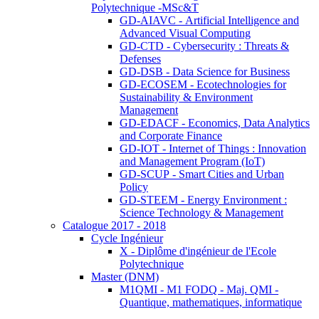
Polytechnique -MSc&T
GD-AIAVC - Artificial Intelligence and
Advanced Visual Computing
GD-CTD - Cybersecurity : Threats &
Defenses
GD-DSB - Data Science for Business
GD-ECOSEM - Ecotechnologies for
Sustainability & Environment
Management
GD-EDACF - Economics, Data Analytics
and Corporate Finance
GD-IOT - Internet of Things : Innovation
and Management Program (IoT)
GD-SCUP - Smart Cities and Urban
Policy
GD-STEEM - Energy Environment :
Science Technology & Management
Catalogue 2017 - 2018
Cycle Ingénieur
X - Diplôme d'ingénieur de l'Ecole
Polytechnique
Master (DNM)
M1QMI - M1 FODQ - Maj. QMI -
Quantique, mathematiques, informatique