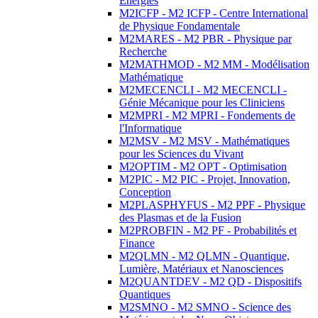
Energies
M2ICFP - M2 ICFP - Centre International
de Physique Fondamentale
M2MARES - M2 PBR - Physique par
Recherche
M2MATHMOD - M2 MM - Modélisation
Mathématique
M2MECENCLI - M2 MECENCLI -
Génie Mécanique pour les Cliniciens
M2MPRI - M2 MPRI - Fondements de
l'Informatique
M2MSV - M2 MSV - Mathématiques
pour les Sciences du Vivant
M2OPTIM - M2 OPT - Optimisation
M2PIC - M2 PIC - Projet, Innovation,
Conception
M2PLASPHYFUS - M2 PPF - Physique
des Plasmas et de la Fusion
M2PROBFIN - M2 PF - Probabilités et
Finance
M2QLMN - M2 QLMN - Quantique,
Lumière, Matériaux et Nanosciences
M2QUANTDEV - M2 QD - Dispositifs
Quantiques
M2SMNO - M2 SMNO - Science des