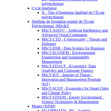
polytechnique
Cycle Ingénieur
X - Titre d’Ingénieur diplômé de l’École
polytechnique
Diplôme de formation gradué de l'Ecole
Polytechnique -MSc&T
MScT-AIAVC - Artificial Intelligence and
Advanced Visual Computing
MScT-CTD - Cybersecurity : Threats and
Defenses
MScT-DSB - Data Science for Business
MScT-ECOSEM - Environmental
Engineering and Sustainability
Management
MScT-EDACF - Economics, Data
Analytics and Corporate Finance
MScT-IOT - Internet of Things :
Innovation and Management Program
(IoT)
MScT-SCUP - Economics for Smart Cities
and Climate Policy
MScT-STEEM - Energy Environment :
Science Technology & Management
Master (DNM)
M1APPMATH - M1 - Applied