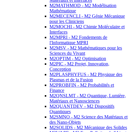
Matériaux et Interfaces
M2MATHMOD - M2 Modélisation
Mathématique
M2MECENCLI - M2 Génie Mécanique
pour les Cliniciens
M2MOCHI - M2 Chimie Moléculaire et
Interfaces
M2MPRI - M2 Fondements de
l'Informatique MPRI
M2MSV - M2 Mathématiques pour les
Sciences du Vivant
M2OPTIM - M2 Optimisation
M2PIC - M2 Projet, Innovation,
Conception
M2PLASPHYFUS - M2 Physique des
Plasmas et de la Fusion
M2PROBFIN - M2 Probabilités et
Finance
M2QNSLMT - M2 Quantique, Lumière,
Matériaux et Nanosciences
M2QUANTDEV - M2 Dispositifs
Quantiques
M2SMNO - M2 Science des Matériaux et
des Nano-Objets
M2SOLIDS - M2 Mécanique des Solides