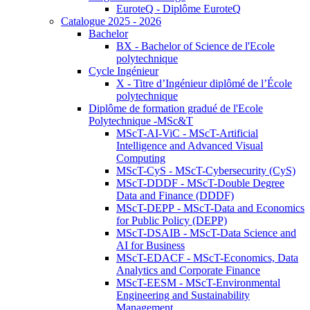
EuroteQ - Diplôme EuroteQ
Catalogue 2025 - 2026
Bachelor
BX - Bachelor of Science de l'Ecole
polytechnique
Cycle Ingénieur
X - Titre d’Ingénieur diplômé de l’École
polytechnique
Diplôme de formation gradué de l'Ecole
Polytechnique -MSc&T
MScT-AI-ViC - MScT-Artificial
Intelligence and Advanced Visual
Computing
MScT-CyS - MScT-Cybersecurity (CyS)
MScT-DDDF - MScT-Double Degree
Data and Finance (DDDF)
MScT-DEPP - MScT-Data and Economics
for Public Policy (DEPP)
MScT-DSAIB - MScT-Data Science and
AI for Business
MScT-EDACF - MScT-Economics, Data
Analytics and Corporate Finance
MScT-EESM - MScT-Environmental
Engineering and Sustainability
Management