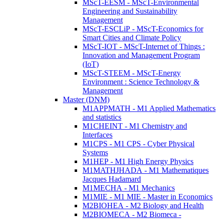
MScT-EESM - MScT-Environmental
Engineering and Sustainability
Management
MScT-ESCLiP - MScT-Economics for
Smart Cities and Climate Policy
MScT-IOT - MScT-Internet of Things :
Innovation and Management Program
(IoT)
MScT-STEEM - MScT-Energy
Environment : Science Technology &
Management
Master (DNM)
M1APPMATH - M1 Applied Mathematics
and statistics
M1CHEINT - M1 Chemistry and
Interfaces
M1CPS - M1 CPS - Cyber Physical
Systems
M1HEP - M1 High Energy Physics
M1MATHJHADA - M1 Mathematiques
Jacques Hadamard
M1MECHA - M1 Mechanics
M1MIE - M1 MIE - Master in Economics
M2BIOHEA - M2 Biology and Health
M2BIOMECA - M2 Biomeca -