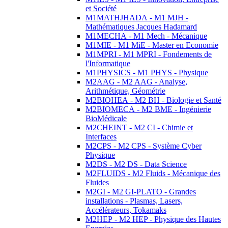
et Société
M1MATHJHADA - M1 MJH -
Mathématiques Jacques Hadamard
M1MECHA - M1 Mech - Mécanique
M1MIE - M1 MiE - Master en Economie
M1MPRI - M1 MPRI - Fondements de
l'Informatique
M1PHYSICS - M1 PHYS - Physique
M2AAG - M2 AAG - Analyse,
Arithmétique, Géométrie
M2BIOHEA - M2 BH - Biologie et Santé
M2BIOMECA - M2 BME - Ingénierie
BioMédicale
M2CHEINT - M2 CI - Chimie et
Interfaces
M2CPS - M2 CPS - Système Cyber
Physique
M2DS - M2 DS - Data Science
M2FLUIDS - M2 Fluids - Mécanique des
Fluides
M2GI - M2 GI-PLATO - Grandes
installations - Plasmas, Lasers,
Accélérateurs, Tokamaks
M2HEP - M2 HEP - Physique des Hautes