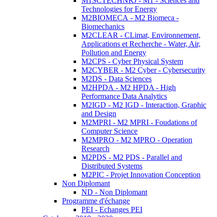
M1SCTECHNRJ - M1 - Sciences and
Technologies for Energy
M2BIOMECA - M2 Biomeca -
Biomechanics
M2CLEAR - CLimat, Environnement,
Applications et Recherche - Water, Air,
Pollution and Energy
M2CPS - Cyber Physical System
M2CYBER - M2 Cyber - Cybersecurity
M2DS - Data Sciences
M2HPDA - M2 HPDA - High
Performance Data Analytics
M2IGD - M2 IGD - Interaction, Graphic
and Design
M2MPRI - M2 MPRI - Foudations of
Computer Science
M2MPRO - M2 MPRO - Operation
Research
M2PDS - M2 PDS - Parallel and
Distributed Systems
M2PIC - Projet Innovation Conception
Non Diplomant
ND - Non Diplomant
Programme d'échange
PEI - Echanges PEI