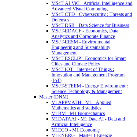
MScT-AI-ViC - Artificial Intelligence and
Advanced Visual Computing
MScT-CTD - Cybersecurity : Threats and
Defenses
MScT-DSB - Data Science for Business
MScT-EDACF - Economics, Data
Analytics and Corporate Finance
MScT-EESM - Environmental
Engineering and Sustainability
Management
MScT-ESCLiP - Economics for Smart
Cities and Climate Policy
MScT-IOT - Internet of Things :
Innovation and Management Program
(IoT)
MScT-STEEM - Energy Environment :
Science Technology & Management
Master (DNM)
M1APPMATH - M1 - Applied
Mathematics and statistics
M1BM - M1 Biomechanics
M1DATAAI - M1 Data AI - Data and
Artificial Intelligence
M1ECO - M1 Economie
M1ENERG - Master 1 Énergie