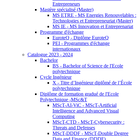
Entrepreneurs
Mastère spécialisé (Master)
MS ETRE - MS Energies Renouvelables :
Technologies et Entrepreneuriat (Master)
MS IE - MS Innovation et Entreprenariat
Programme d'échange
EuroteQ - Diplôme EuroteQ
PEI - Programmes d'échange
internationaux
Catalogue 2023 - 2024
Bachelor
BS - Bachelor of Science de l'Ecole
polytechnique
Cycle Ingénieur
X - Titre d’Ingénieur diplômé de l’École
polytechnique
Diplôme de formation gradué de l'Ecole
Polytechnique -MSc&T
MScT-AI-ViC - MScT-Artificial
Intelligence and Advanced Visual
Computing
MScT-CTD - MScT-Cybersecurity :
Threats and Defenses
MScT-DDDF - MScT-Double Degree
Data and Finance (DDDF)