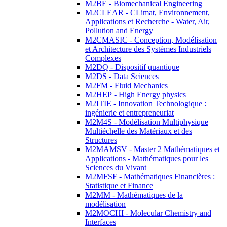
M2BE - Biomechanical Engineering
M2CLEAR - CLimat, Environnement,
Applications et Recherche - Water, Air,
Pollution and Energy
M2CMASIC - Conception, Modélisation
et Architecture des Systèmes Industriels
Complexes
M2DQ - Dispositif quantique
M2DS - Data Sciences
M2FM - Fluid Mechanics
M2HEP - High Energy physics
M2ITIE - Innovation Technologique :
ingénierie et entrepreneuriat
M2M4S - Modélisation Multiphysique
Multiéchelle des Matériaux et des
Structures
M2MAMSV - Master 2 Mathématiques et
Applications - Mathématiques pour les
Sciences du Vivant
M2MFSF - Mathématiques Financières :
Statistique et Finance
M2MM - Mathématiques de la
modélisation
M2MOCHI - Molecular Chemistry and
Interfaces