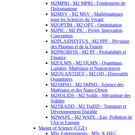
M2MPRI - M2 MPRI - Fondements de
l'Informatique
M2MSV - M2 MSV - Mathématiques
pour les Sciences du Vivant
M2OPTIM - M2 OPT - Optimisation
M2PIC - M2 PIC - Projet, Innovation,
Conception
M2PLASPHYFUS - M2 PPF - Physique
des Plasmas et de la Fusion
M2PROBFIN - M2 PF - Probabilités et
Finance
M2QLMN - M2 QLMN - Quantique,
Lumière, Matériaux et Nanosciences
M2QUANTDEV - M2 QD - Dispositifs
Quantiques
M2SMNO - M2 SMNO - Science des
Matériaux et des Nano-Objets
M2SOLIDS - M2 Solids - Mécanique des
Solides
M2TRADD - M2 TraDD - Transport et
Développement Durable
M2WAPE - M2 WAPE - Eau, Pollution de
l'Air et Energie
Master of Science (CGE)
MSc Entrepreneurs - MSc X-HEC