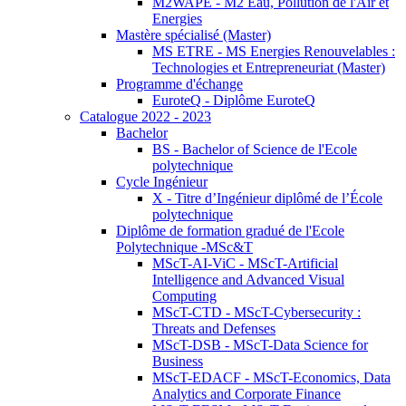
M2WAPE - M2 Eau, Pollution de l'Air et
Energies
Mastère spécialisé (Master)
MS ETRE - MS Energies Renouvelables :
Technologies et Entrepreneuriat (Master)
Programme d'échange
EuroteQ - Diplôme EuroteQ
Catalogue 2022 - 2023
Bachelor
BS - Bachelor of Science de l'Ecole
polytechnique
Cycle Ingénieur
X - Titre d’Ingénieur diplômé de l’École
polytechnique
Diplôme de formation gradué de l'Ecole
Polytechnique -MSc&T
MScT-AI-ViC - MScT-Artificial
Intelligence and Advanced Visual
Computing
MScT-CTD - MScT-Cybersecurity :
Threats and Defenses
MScT-DSB - MScT-Data Science for
Business
MScT-EDACF - MScT-Economics, Data
Analytics and Corporate Finance