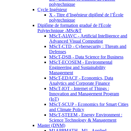
polytechnique
Cycle Ingénieur
X - Titre d’Ingénieur diplômé de l’École
polytechnique
Diplôme de formation gradué de l'Ecole
Polytechnique -MSc&T
MScT-AIAVC - Artificial Intelligence and
Advanced Visual Computing
MScT-CTD - Cybersecurity : Threats and
Defenses
MScT-DSB - Data Science for Business
MScT-ECOSEM - Environmental
Engineering and Sustainability
Management
MScT-EDACF - Economics, Data
Analytics and Corporate Finance
MScT-IOT - Internet of Things :
Innovation and Management Program
(IoT)
MScT-SCUP - Economics for Smart Cities
and Climate Policy
MScT-STEEM - Energy Environment :
Science Technology & Management
Master (DNM)
M1APPMATH - M1 - Applied