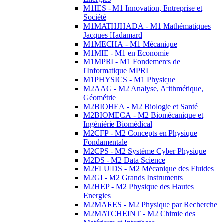
M1IES - M1 Innovation, Entreprise et
Société
M1MATHJHADA - M1 Mathématiques
Jacques Hadamard
M1MECHA - M1 Mécanique
M1MIE - M1 en Economie
M1MPRI - M1 Fondements de
l'Informatique MPRI
M1PHYSICS - M1 Physique
M2AAG - M2 Analyse, Arithmétique,
Géométrie
M2BIOHEA - M2 Biologie et Santé
M2BIOMECA - M2 Biomécanique et
Ingéniérie Biomédical
M2CFP - M2 Concepts en Physique
Fondamentale
M2CPS - M2 Système Cyber Physique
M2DS - M2 Data Science
M2FLUIDS - M2 Mécanique des Fluides
M2GI - M2 Grands Instruments
M2HEP - M2 Physique des Hautes
Energies
M2MARES - M2 Physique par Recherche
M2MATCHEINT - M2 Chimie des