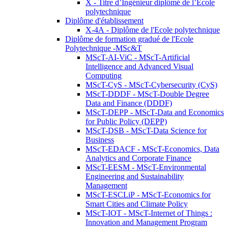
X - Titre d’Ingénieur diplômé de l’École
polytechnique
Diplôme d'établissement
X-4A - Diplôme de l'Ecole polytechnique
Diplôme de formation gradué de l'Ecole
Polytechnique -MSc&T
MScT-AI-ViC - MScT-Artificial
Intelligence and Advanced Visual
Computing
MScT-CyS - MScT-Cybersecurity (CyS)
MScT-DDDF - MScT-Double Degree
Data and Finance (DDDF)
MScT-DEPP - MScT-Data and Economics
for Public Policy (DEPP)
MScT-DSB - MScT-Data Science for
Business
MScT-EDACF - MScT-Economics, Data
Analytics and Corporate Finance
MScT-EESM - MScT-Environmental
Engineering and Sustainability
Management
MScT-ESCLiP - MScT-Economics for
Smart Cities and Climate Policy
MScT-IOT - MScT-Internet of Things :
Innovation and Management Program