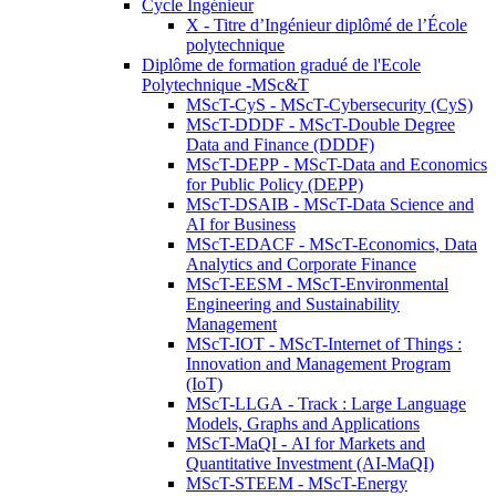
Cycle Ingénieur
X - Titre d’Ingénieur diplômé de l’École
polytechnique
Diplôme de formation gradué de l'Ecole
Polytechnique -MSc&T
MScT-CyS - MScT-Cybersecurity (CyS)
MScT-DDDF - MScT-Double Degree
Data and Finance (DDDF)
MScT-DEPP - MScT-Data and Economics
for Public Policy (DEPP)
MScT-DSAIB - MScT-Data Science and
AI for Business
MScT-EDACF - MScT-Economics, Data
Analytics and Corporate Finance
MScT-EESM - MScT-Environmental
Engineering and Sustainability
Management
MScT-IOT - MScT-Internet of Things :
Innovation and Management Program
(IoT)
MScT-LLGA - Track : Large Language
Models, Graphs and Applications
MScT-MaQI - AI for Markets and
Quantitative Investment (AI-MaQI)
MScT-STEEM - MScT-Energy