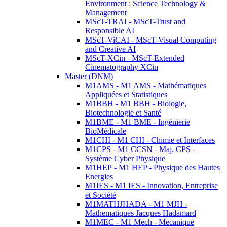
Environment : Science Technology &
Management
MScT-TRAI - MScT-Trust and
Responsible AI
MScT-ViCAI - MScT-Visual Computing
and Creative AI
MScT-XCin - MScT-Extended
Cinematography XCin
Master (DNM)
M1AMS - M1 AMS - Mathématiques
Appliquées et Statistiques
M1BBH - M1 BBH - Biologie,
Biotechnologie et Santé
M1BME - M1 BME - Ingénierie
BioMédicale
M1CHI - M1 CHI - Chimie et Interfaces
M1CPS - M1 CCSN - Maj. CPS -
Système Cyber Physique
M1HEP - M1 HEP - Physique des Hautes
Energies
M1IES - M1 IES - Innovation, Entreprise
et Société
M1MATHJHADA - M1 MJH -
Mathematiques Jacques Hadamard
M1MEC - M1 Mech - Mecanique