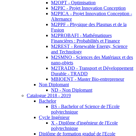
M2OPT - Optimisation
M2PIC - Projet Innovation Conception
M2PICA - Projet Innovation Conception -
Alternance
M2PPF - Physique des Plasmas et de la
Fusion
M2PROBAFI - Mathématiques
Financières : Probabilités et Finance
M2REST - Renewable Energy, Science
and Technology
M2SMNO - Sciences des Matériaux et des
nano-objets
M2TRADD - Transport et Développement
Durable - TRADD
MBIOENT - Master Bio-entrepreneur
Non Diplomant
ND - Non Diplomant
Catalogue 2018 - 2019
Bachelor
BS - Bachelor of Science de l'Ecole
polytechnique
Cycle Ingénieur
X - Diplôme d'ingénieur de l'Ecole
polytechnique
Diplôme de formation gradué de l'Ecole