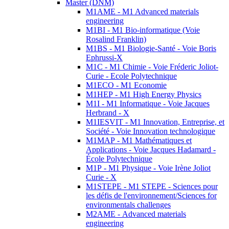
Master (DNM)
M1AME - M1 Advanced materials
engineering
M1BI - M1 Bio-informatique (Voie
Rosalind Franklin)
M1BS - M1 Biologie-Santé - Voie Boris
Ephrussi-X
M1C - M1 Chimie - Voie Fréderic Joliot-
Curie - Ecole Polytechnique
M1ECO - M1 Economie
M1HEP - M1 High Energy Physics
M1I - M1 Informatique - Voie Jacques
Herbrand - X
M1IESVIT - M1 Innovation, Entreprise, et
Société - Voie Innovation technologique
M1MAP - M1 Mathématiques et
Applications - Voie Jacques Hadamard -
École Polytechnique
M1P - M1 Physique - Voie Irène Joliot
Curie - X
M1STEPE - M1 STEPE - Sciences pour
les défis de l'environnement/Sciences for
environmentals challenges
M2AME - Advanced materials
engineering