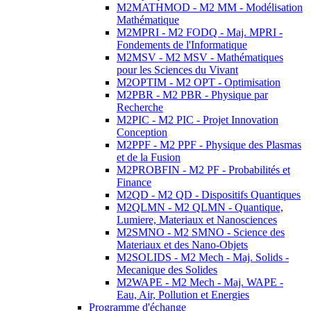
M2MATHMOD - M2 MM - Modélisation
Mathématique
M2MPRI - M2 FODQ - Maj. MPRI -
Fondements de l'Informatique
M2MSV - M2 MSV - Mathématiques
pour les Sciences du Vivant
M2OPTIM - M2 OPT - Optimisation
M2PBR - M2 PBR - Physique par
Recherche
M2PIC - M2 PIC - Projet Innovation
Conception
M2PPF - M2 PPF - Physique des Plasmas
et de la Fusion
M2PROBFIN - M2 PF - Probabilités et
Finance
M2QD - M2 QD - Dispositifs Quantiques
M2QLMN - M2 QLMN - Quantique,
Lumiere, Materiaux et Nanosciences
M2SMNO - M2 SMNO - Science des
Materiaux et des Nano-Objets
M2SOLIDS - M2 Mech - Maj. Solids -
Mecanique des Solides
M2WAPE - M2 Mech - Maj. WAPE -
Eau, Air, Pollution et Energies
Programme d'échange