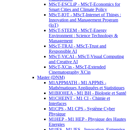
MScT-ESCLiP - MScT-Economics for
Smart Cities and Climate Policy
MScT-IOT - MScT-Internet of Things :
Innovation and Management Program
(IoT)
MScT-STEEM - MScT-Energy
Environment : Science Technology &
Management
MScT-TRAI - MScT-Trust and
Responsible AI
MScT-ViCAI - MScT-Visual Computing
and Creative AI
MScT-XCin - MScT-Extended
Cinematography XCin
Master (DNM)
M1APPMATH - M1 APPMS -
Mathématiques Appliquées et Statistiques
M1BIOHEA - M1 BH - Biologie et Santé
M1CHEINT - M1 CI - Chimie et
Interfaces
M1CPS - M1 CPS - Système Cyber
Physique
M1HEP - M1 HEP - Physique des Hautes
Energies
M1IES - M1 IES - Innovation, Entreprise