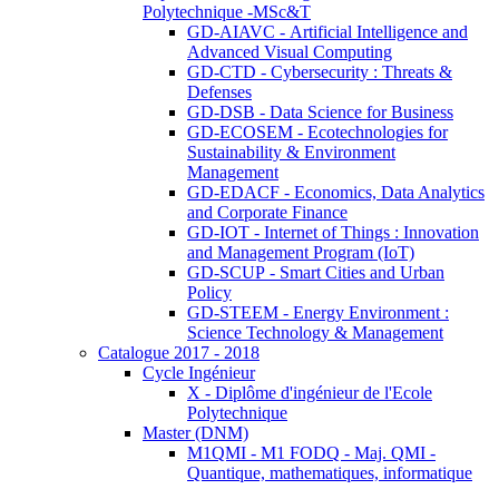
Polytechnique -MSc&T
GD-AIAVC - Artificial Intelligence and
Advanced Visual Computing
GD-CTD - Cybersecurity : Threats &
Defenses
GD-DSB - Data Science for Business
GD-ECOSEM - Ecotechnologies for
Sustainability & Environment
Management
GD-EDACF - Economics, Data Analytics
and Corporate Finance
GD-IOT - Internet of Things : Innovation
and Management Program (IoT)
GD-SCUP - Smart Cities and Urban
Policy
GD-STEEM - Energy Environment :
Science Technology & Management
Catalogue 2017 - 2018
Cycle Ingénieur
X - Diplôme d'ingénieur de l'Ecole
Polytechnique
Master (DNM)
M1QMI - M1 FODQ - Maj. QMI -
Quantique, mathematiques, informatique