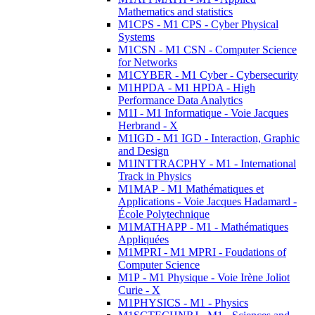
Mathematics and statistics
M1CPS - M1 CPS - Cyber Physical
Systems
M1CSN - M1 CSN - Computer Science
for Networks
M1CYBER - M1 Cyber - Cybersecurity
M1HPDA - M1 HPDA - High
Performance Data Analytics
M1I - M1 Informatique - Voie Jacques
Herbrand - X
M1IGD - M1 IGD - Interaction, Graphic
and Design
M1INTTRACPHY - M1 - International
Track in Physics
M1MAP - M1 Mathématiques et
Applications - Voie Jacques Hadamard -
École Polytechnique
M1MATHAPP - M1 - Mathématiques
Appliquées
M1MPRI - M1 MPRI - Foudations of
Computer Science
M1P - M1 Physique - Voie Irène Joliot
Curie - X
M1PHYSICS - M1 - Physics