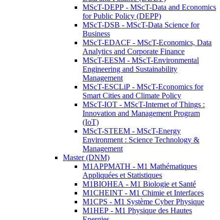
MScT-DEPP - MScT-Data and Economics
for Public Policy (DEPP)
MScT-DSB - MScT-Data Science for
Business
MScT-EDACF - MScT-Economics, Data
Analytics and Corporate Finance
MScT-EESM - MScT-Environmental
Engineering and Sustainability
Management
MScT-ESCLiP - MScT-Economics for
Smart Cities and Climate Policy
MScT-IOT - MScT-Internet of Things :
Innovation and Management Program
(IoT)
MScT-STEEM - MScT-Energy
Environment : Science Technology &
Management
Master (DNM)
M1APPMATH - M1 Mathématiques
Appliquées et Statistiques
M1BIOHEA - M1 Biologie et Santé
M1CHEINT - M1 Chimie et Interfaces
M1CPS - M1 Système Cyber Physique
M1HEP - M1 Physique des Hautes
Energies