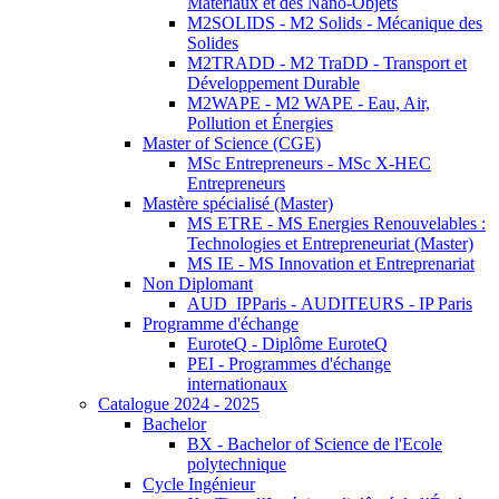
Matériaux et des Nano-Objets
M2SOLIDS - M2 Solids - Mécanique des
Solides
M2TRADD - M2 TraDD - Transport et
Développement Durable
M2WAPE - M2 WAPE - Eau, Air,
Pollution et Énergies
Master of Science (CGE)
MSc Entrepreneurs - MSc X-HEC
Entrepreneurs
Mastère spécialisé (Master)
MS ETRE - MS Energies Renouvelables :
Technologies et Entrepreneuriat (Master)
MS IE - MS Innovation et Entreprenariat
Non Diplomant
AUD_IPParis - AUDITEURS - IP Paris
Programme d'échange
EuroteQ - Diplôme EuroteQ
PEI - Programmes d'échange
internationaux
Catalogue 2024 - 2025
Bachelor
BX - Bachelor of Science de l'Ecole
polytechnique
Cycle Ingénieur