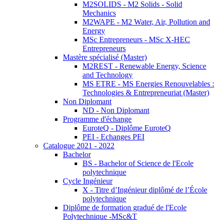
M2SOLIDS - M2 Solids - Solid
Mechanics
M2WAPE - M2 Water, Air, Pollution and
Energy
MSc Entrepreneurs - MSc X-HEC
Entrepreneurs
Mastère spécialisé (Master)
M2REST - Renewable Energy, Science
and Technology
MS ETRE - MS Energies Renouvelables :
Technologies & Entrepreneuriat (Master)
Non Diplomant
ND - Non Diplomant
Programme d'échange
EuroteQ - Diplôme EuroteQ
PEI - Echanges PEI
Catalogue 2021 - 2022
Bachelor
BS - Bachelor of Science de l'Ecole
polytechnique
Cycle Ingénieur
X - Titre d’Ingénieur diplômé de l’École
polytechnique
Diplôme de formation gradué de l'Ecole
Polytechnique -MSc&T