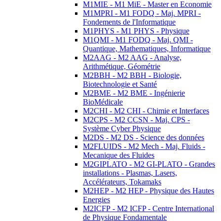
M1MIE - M1 MiE - Master en Economie
M1MPRI - M1 FODQ - Maj. MPRI -
Fondements de l'Informatique
M1PHYS - M1 PHYS - Physique
M1QMI - M1 FODQ - Maj. QMI -
Quantique, Mathematiques, Informatique
M2AAG - M2 AAG - Analyse,
Arithmétique, Géométrie
M2BBH - M2 BBH - Biologie,
Biotechnologie et Santé
M2BME - M2 BME - Ingénierie
BioMédicale
M2CHI - M2 CHI - Chimie et Interfaces
M2CPS - M2 CCSN - Maj. CPS -
Système Cyber Physique
M2DS - M2 DS - Science des données
M2FLUIDS - M2 Mech - Maj. Fluids -
Mecanique des Fluides
M2GIPLATO - M2 GI-PLATO - Grandes
installations - Plasmas, Lasers,
Accélérateurs, Tokamaks
M2HEP - M2 HEP - Physique des Hautes
Energies
M2ICFP - M2 ICFP - Centre International
de Physique Fondamentale