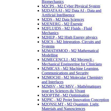
Biomechanics
M2CPS - M2 Cyber Physical System
M2DATAAI - M2 Data AI - Data and
Artificial Intelligence
M2DS - M2 Data Sciences
M2ENERG - M2 Énergie
M2FLUIDS - M2 Fluids - Fluid
Mechanics
M2HEP - M2 High Energy physics
M2ICS - M2 Integration, Circuits and
Systems
M2MATHMOD - M2 Mathematical
Modelling
M2MECENCLI - M2 Mecencli -
Mechanical Engineering for Clinicians
M2MICAS - M2 Machine Learning,
Communications and Security
M2MOCHI - M2 Molecular Chemistry
and Interfaces
M2MSV - M2 MSV - Mathématiques
pour les Sciences du Vivant
M2OPTIM - M2 Optimisation
M2PIC - M2 Projet Innovation Conception
M2QNSLMT - M2 Quantum, Light,
Materials and Nanosciences