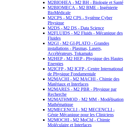
M2BIOHEA - M2 BH - Biologie et Santé
M2BIOMECA - M2 BME - Ingénierie
BioMédicale
M2CPS - M2 CPS - Système Cyber
Physique
M2DS - M2 DS - Data Science
M2FLUIDS - M2 Fluids - Mécanique des
Fluides
M2GI - M2 GI-PLATO - Grandes
installations - Plasmas, Lasers,
Accélérateurs, Tokamaks
M2HEP - M2 HEP - Physique des Hautes
Energies
M2ICFP - M2 ICFP - Centre International
de Physique Fondamentale
M2MACHI - M2 MACHI - Chimie des
Matériaux et Interfaces
M2MARES - M2 PBR - Physique par
Recherche
M2MATHMOD - M2 MM - Modélisation
Mathématique
M2MECENCLI - M2 MECENCLI -
Génie Mécanique pour les Cliniciens
M2MOCHI - M2 MoChI - Chimie
Moléculaire et Interfaces