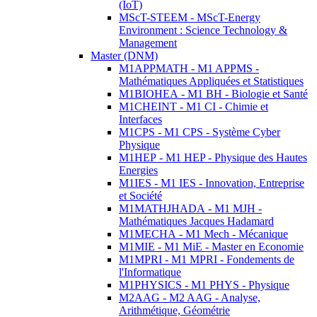
(IoT)
MScT-STEEM - MScT-Energy
Environment : Science Technology &
Management
Master (DNM)
M1APPMATH - M1 APPMS -
Mathématiques Appliquées et Statistiques
M1BIOHEA - M1 BH - Biologie et Santé
M1CHEINT - M1 CI - Chimie et
Interfaces
M1CPS - M1 CPS - Système Cyber
Physique
M1HEP - M1 HEP - Physique des Hautes
Energies
M1IES - M1 IES - Innovation, Entreprise
et Société
M1MATHJHADA - M1 MJH -
Mathématiques Jacques Hadamard
M1MECHA - M1 Mech - Mécanique
M1MIE - M1 MiE - Master en Economie
M1MPRI - M1 MPRI - Fondements de
l'Informatique
M1PHYSICS - M1 PHYS - Physique
M2AAG - M2 AAG - Analyse,
Arithmétique, Géométrie