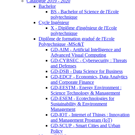
Catalogue 2019 - 2020
Bachelor
BS - Bachelor of Science de l'Ecole
polytechnique
Cycle Ingénieur
X - Diplôme d'ingénieur de l'Ecole
polytechnique
Diplôme de formation gradué de l'Ecole
Polytechnique -MSc&T
GD-AIM - Artificial Intelligence and
Advanced Visual Computing
GD-CYBSEC - Cybersecurity : Threats
and Defenses
GD-DSB - Data Science for Business
GD-EDCF - Economics, Data Analytics
and Corporate Finance
GD-EESTM - Energy Environment :
Science Technology & Management
GD-ESEM - Ecotechnologies for
Sustainability & Environment
Management
GD-IOT - Internet of Things : Innovation
and Management Program (IoT)
GD-SCUP - Smart Cities and Urban
Policy