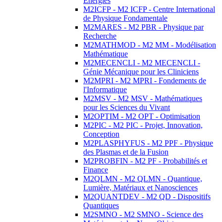
Energies
M2ICFP - M2 ICFP - Centre International
de Physique Fondamentale
M2MARES - M2 PBR - Physique par
Recherche
M2MATHMOD - M2 MM - Modélisation
Mathématique
M2MECENCLI - M2 MECENCLI -
Génie Mécanique pour les Cliniciens
M2MPRI - M2 MPRI - Fondements de
l'Informatique
M2MSV - M2 MSV - Mathématiques
pour les Sciences du Vivant
M2OPTIM - M2 OPT - Optimisation
M2PIC - M2 PIC - Projet, Innovation,
Conception
M2PLASPHYFUS - M2 PPF - Physique
des Plasmas et de la Fusion
M2PROBFIN - M2 PF - Probabilités et
Finance
M2QLMN - M2 QLMN - Quantique,
Lumière, Matériaux et Nanosciences
M2QUANTDEV - M2 QD - Dispositifs
Quantiques
M2SMNO - M2 SMNO - Science des