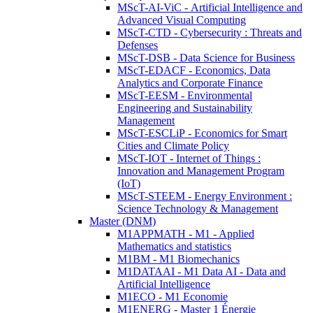
MScT-AI-ViC - Artificial Intelligence and
Advanced Visual Computing
MScT-CTD - Cybersecurity : Threats and
Defenses
MScT-DSB - Data Science for Business
MScT-EDACF - Economics, Data
Analytics and Corporate Finance
MScT-EESM - Environmental
Engineering and Sustainability
Management
MScT-ESCLiP - Economics for Smart
Cities and Climate Policy
MScT-IOT - Internet of Things :
Innovation and Management Program
(IoT)
MScT-STEEM - Energy Environment :
Science Technology & Management
Master (DNM)
M1APPMATH - M1 - Applied
Mathematics and statistics
M1BM - M1 Biomechanics
M1DATAAI - M1 Data AI - Data and
Artificial Intelligence
M1ECO - M1 Economie
M1ENERG - Master 1 Énergie