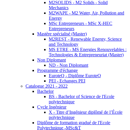
M2SOLIDS - M2 Solids - Solid
Mechanics
M2WAPE - M2 Water, Air, Pollution and
Energy
MSc Entrepreneurs - MSc X-HEC
Entrepreneurs
Mastère spécialisé (Master)
M2REST - Renewable Energy, Science
and Technology
MS ETRE - MS Energies Renouvelables :
Technologies & Entrepreneuriat (Master)
Non Diplomant
ND - Non Diplomant
Programme d'échange
EuroteQ - Diplôme EuroteQ
PEI - Echanges PEI
Catalogue 2021 - 2022
Bachelor
BS - Bachelor of Science de l'Ecole
polytechnique
Cycle Ingénieur
X - Titre d’Ingénieur diplômé de l’École
polytechnique
Diplôme de formation gradué de l'Ecole
Polytechnique -MSc&T