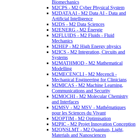
Biomechanics
M2CPS - M2 Cyber Physical System
M2DATAAI - M2 Data AI - Data and
Artificial Intelligence
M2DS - M2 Data Sciences
M2ENERG - M2 Énergie
M2FLUIDS - M2 Fluids - Fluid
Mechanics
M2HEP - M2 High Energy physics
M2ICS - M2 Integration, Circuits and
Systems
M2MATHMOD - M2 Mathematical
Modelling
M2MECENCLI - M2 Mecencli -
Mechanical Engineering for Clinicians
M2MICAS - M2 Machine Learning,
Communications and Security
M2MOCHI - M2 Molecular Chemistry
and Interfaces
M2MSV - M2 MSV - Mathématiques
pour les Sciences du Vivant
M2OPTIM - M2 Optimisation
M2PIC - M2 Projet Innovation Conception
M2QNSLMT - M2 Quantum, Light,
Materials and Nanosciences