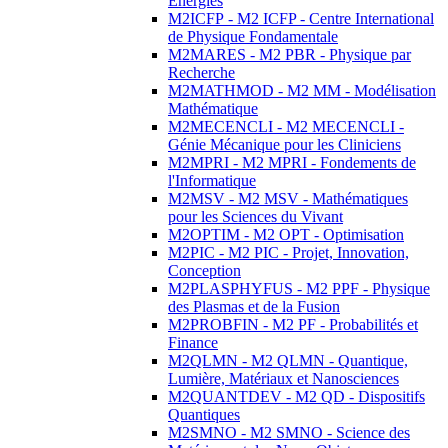
Energies
M2ICFP - M2 ICFP - Centre International
de Physique Fondamentale
M2MARES - M2 PBR - Physique par
Recherche
M2MATHMOD - M2 MM - Modélisation
Mathématique
M2MECENCLI - M2 MECENCLI -
Génie Mécanique pour les Cliniciens
M2MPRI - M2 MPRI - Fondements de
l'Informatique
M2MSV - M2 MSV - Mathématiques
pour les Sciences du Vivant
M2OPTIM - M2 OPT - Optimisation
M2PIC - M2 PIC - Projet, Innovation,
Conception
M2PLASPHYFUS - M2 PPF - Physique
des Plasmas et de la Fusion
M2PROBFIN - M2 PF - Probabilités et
Finance
M2QLMN - M2 QLMN - Quantique,
Lumière, Matériaux et Nanosciences
M2QUANTDEV - M2 QD - Dispositifs
Quantiques
M2SMNO - M2 SMNO - Science des