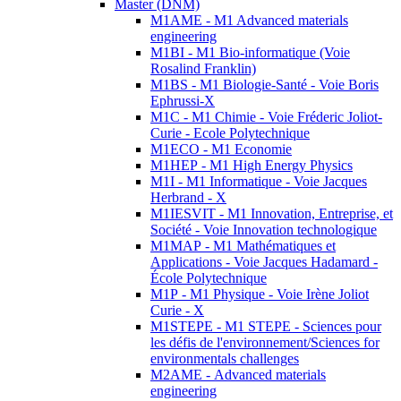
Master (DNM)
M1AME - M1 Advanced materials
engineering
M1BI - M1 Bio-informatique (Voie
Rosalind Franklin)
M1BS - M1 Biologie-Santé - Voie Boris
Ephrussi-X
M1C - M1 Chimie - Voie Fréderic Joliot-
Curie - Ecole Polytechnique
M1ECO - M1 Economie
M1HEP - M1 High Energy Physics
M1I - M1 Informatique - Voie Jacques
Herbrand - X
M1IESVIT - M1 Innovation, Entreprise, et
Société - Voie Innovation technologique
M1MAP - M1 Mathématiques et
Applications - Voie Jacques Hadamard -
École Polytechnique
M1P - M1 Physique - Voie Irène Joliot
Curie - X
M1STEPE - M1 STEPE - Sciences pour
les défis de l'environnement/Sciences for
environmentals challenges
M2AME - Advanced materials
engineering