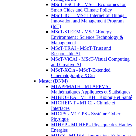
MScT-ESCLiP - MScT-Economics for
Smart Cities and Climate Policy
MScT-IOT - MScT-Internet of Things :
Innovation and Management Program
(IoT)
MScT-STEEM - MScT-Energy
Environment : Science Technology &
Management
MScT-TRAI - MScT-Trust and
Responsible AI
MScT-ViCAI - MScT-Visual Computing
and Creative AI
MScT-XCin - MScT-Extended
Cinematography XCin
Master (DNM)
M1APPMATH - M1 APPMS -
Mathématiques Appliquées et Statistiques
M1BIOHEA - M1 BH - Biologie et Santé
M1CHEINT - M1 CI - Chimie et
Interfaces
M1CPS - M1 CPS - Système Cyber
Physique
M1HEP - M1 HEP - Physique des Hautes
Energies
M1IES - M1 IES - Innovation, Entreprise