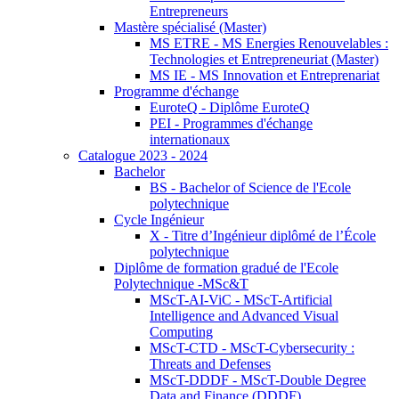
Entrepreneurs
Mastère spécialisé (Master)
MS ETRE - MS Energies Renouvelables :
Technologies et Entrepreneuriat (Master)
MS IE - MS Innovation et Entreprenariat
Programme d'échange
EuroteQ - Diplôme EuroteQ
PEI - Programmes d'échange
internationaux
Catalogue 2023 - 2024
Bachelor
BS - Bachelor of Science de l'Ecole
polytechnique
Cycle Ingénieur
X - Titre d’Ingénieur diplômé de l’École
polytechnique
Diplôme de formation gradué de l'Ecole
Polytechnique -MSc&T
MScT-AI-ViC - MScT-Artificial
Intelligence and Advanced Visual
Computing
MScT-CTD - MScT-Cybersecurity :
Threats and Defenses
MScT-DDDF - MScT-Double Degree
Data and Finance (DDDF)