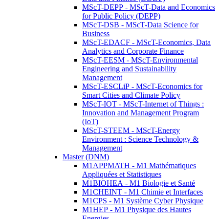
MScT-DEPP - MScT-Data and Economics
for Public Policy (DEPP)
MScT-DSB - MScT-Data Science for
Business
MScT-EDACF - MScT-Economics, Data
Analytics and Corporate Finance
MScT-EESM - MScT-Environmental
Engineering and Sustainability
Management
MScT-ESCLiP - MScT-Economics for
Smart Cities and Climate Policy
MScT-IOT - MScT-Internet of Things :
Innovation and Management Program
(IoT)
MScT-STEEM - MScT-Energy
Environment : Science Technology &
Management
Master (DNM)
M1APPMATH - M1 Mathématiques
Appliquées et Statistiques
M1BIOHEA - M1 Biologie et Santé
M1CHEINT - M1 Chimie et Interfaces
M1CPS - M1 Système Cyber Physique
M1HEP - M1 Physique des Hautes
Energies