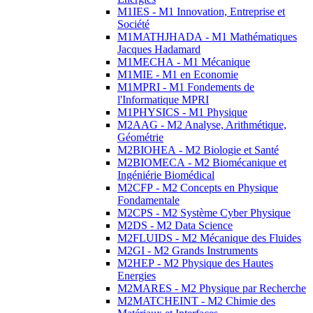
M1IES - M1 Innovation, Entreprise et
Société
M1MATHJHADA - M1 Mathématiques
Jacques Hadamard
M1MECHA - M1 Mécanique
M1MIE - M1 en Economie
M1MPRI - M1 Fondements de
l'Informatique MPRI
M1PHYSICS - M1 Physique
M2AAG - M2 Analyse, Arithmétique,
Géométrie
M2BIOHEA - M2 Biologie et Santé
M2BIOMECA - M2 Biomécanique et
Ingéniérie Biomédical
M2CFP - M2 Concepts en Physique
Fondamentale
M2CPS - M2 Système Cyber Physique
M2DS - M2 Data Science
M2FLUIDS - M2 Mécanique des Fluides
M2GI - M2 Grands Instruments
M2HEP - M2 Physique des Hautes
Energies
M2MARES - M2 Physique par Recherche
M2MATCHEINT - M2 Chimie des