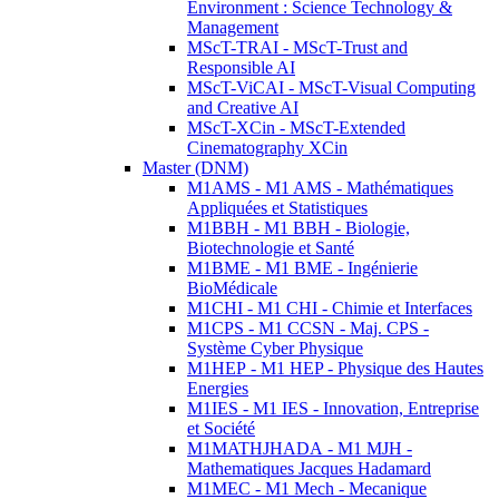
Environment : Science Technology &
Management
MScT-TRAI - MScT-Trust and
Responsible AI
MScT-ViCAI - MScT-Visual Computing
and Creative AI
MScT-XCin - MScT-Extended
Cinematography XCin
Master (DNM)
M1AMS - M1 AMS - Mathématiques
Appliquées et Statistiques
M1BBH - M1 BBH - Biologie,
Biotechnologie et Santé
M1BME - M1 BME - Ingénierie
BioMédicale
M1CHI - M1 CHI - Chimie et Interfaces
M1CPS - M1 CCSN - Maj. CPS -
Système Cyber Physique
M1HEP - M1 HEP - Physique des Hautes
Energies
M1IES - M1 IES - Innovation, Entreprise
et Société
M1MATHJHADA - M1 MJH -
Mathematiques Jacques Hadamard
M1MEC - M1 Mech - Mecanique