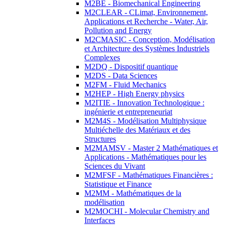
M2BE - Biomechanical Engineering
M2CLEAR - CLimat, Environnement,
Applications et Recherche - Water, Air,
Pollution and Energy
M2CMASIC - Conception, Modélisation
et Architecture des Systèmes Industriels
Complexes
M2DQ - Dispositif quantique
M2DS - Data Sciences
M2FM - Fluid Mechanics
M2HEP - High Energy physics
M2ITIE - Innovation Technologique :
ingénierie et entrepreneuriat
M2M4S - Modélisation Multiphysique
Multiéchelle des Matériaux et des
Structures
M2MAMSV - Master 2 Mathématiques et
Applications - Mathématiques pour les
Sciences du Vivant
M2MFSF - Mathématiques Financières :
Statistique et Finance
M2MM - Mathématiques de la
modélisation
M2MOCHI - Molecular Chemistry and
Interfaces