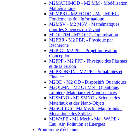
M2MATHMOD - M2 MM - Modélisation
Mathématique
M2MPRI - M2 FODQ - Maj. MPRI -
Fondements de l'Informatique
M2MSV - M2 MSV - Mathématiques
pour les Sciences du Vivant
M2OPTIM - M2 OPT - Optimisation
M2PBR - M2 PBR - Physique par
Recherche
M2PIC - M2 PIC - Projet Innovation
Conception
M2PPF - M2 PPF - Physique des Plasmas
et de la Fusion
M2PROBFIN - M2 PF - Probabilités et
Finance
M2QD - M2 QD - Dispositifs Quantiques
M2QLMN - M2 QLMN - Quantique,
Lumiere, Materiaux et Nanosciences
M2SMNO - M2 SMNO - Science des
Materiaux et des Nano-Objets
M2SOLIDS - M2 Mech - Maj. Solids -
Mecanique des Solides
M2WAPE - M2 Mech - Maj. WAPE -
Eau, Air, Pollution et Energies
Programme d'échange