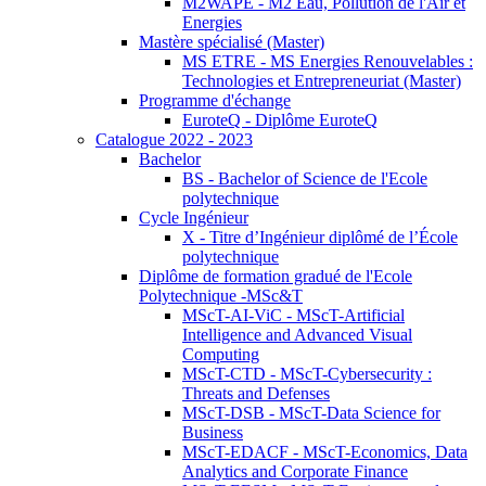
M2WAPE - M2 Eau, Pollution de l'Air et
Energies
Mastère spécialisé (Master)
MS ETRE - MS Energies Renouvelables :
Technologies et Entrepreneuriat (Master)
Programme d'échange
EuroteQ - Diplôme EuroteQ
Catalogue 2022 - 2023
Bachelor
BS - Bachelor of Science de l'Ecole
polytechnique
Cycle Ingénieur
X - Titre d’Ingénieur diplômé de l’École
polytechnique
Diplôme de formation gradué de l'Ecole
Polytechnique -MSc&T
MScT-AI-ViC - MScT-Artificial
Intelligence and Advanced Visual
Computing
MScT-CTD - MScT-Cybersecurity :
Threats and Defenses
MScT-DSB - MScT-Data Science for
Business
MScT-EDACF - MScT-Economics, Data
Analytics and Corporate Finance