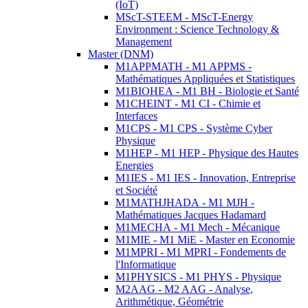
(IoT)
MScT-STEEM - MScT-Energy
Environment : Science Technology &
Management
Master (DNM)
M1APPMATH - M1 APPMS -
Mathématiques Appliquées et Statistiques
M1BIOHEA - M1 BH - Biologie et Santé
M1CHEINT - M1 CI - Chimie et
Interfaces
M1CPS - M1 CPS - Système Cyber
Physique
M1HEP - M1 HEP - Physique des Hautes
Energies
M1IES - M1 IES - Innovation, Entreprise
et Société
M1MATHJHADA - M1 MJH -
Mathématiques Jacques Hadamard
M1MECHA - M1 Mech - Mécanique
M1MIE - M1 MiE - Master en Economie
M1MPRI - M1 MPRI - Fondements de
l'Informatique
M1PHYSICS - M1 PHYS - Physique
M2AAG - M2 AAG - Analyse,
Arithmétique, Géométrie