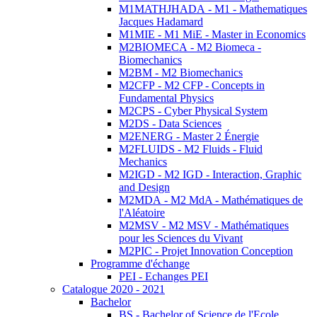
M1MATHJHADA - M1 - Mathematiques
Jacques Hadamard
M1MIE - M1 MiE - Master in Economics
M2BIOMECA - M2 Biomeca -
Biomechanics
M2BM - M2 Biomechanics
M2CFP - M2 CFP - Concepts in
Fundamental Physics
M2CPS - Cyber Physical System
M2DS - Data Sciences
M2ENERG - Master 2 Énergie
M2FLUIDS - M2 Fluids - Fluid
Mechanics
M2IGD - M2 IGD - Interaction, Graphic
and Design
M2MDA - M2 MdA - Mathématiques de
l'Aléatoire
M2MSV - M2 MSV - Mathématiques
pour les Sciences du Vivant
M2PIC - Projet Innovation Conception
Programme d'échange
PEI - Echanges PEI
Catalogue 2020 - 2021
Bachelor
BS - Bachelor of Science de l'Ecole