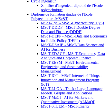
Cycle Ingénieur
X - Titre d’Ingénieur diplômé de l’École
polytechnique
Diplôme de formation gradué de l'Ecole
Polytechnique -MSc&T
MScT-CyS - MScT-Cybersecurity (CyS)
MScT-DDDF - MScT-Double Degree
Data and Finance (DDDF)
MScT-DEPP - MScT-Data and Economics
for Public Policy (DEPP)
MScT-DSAIB - MScT-Data Science and
AI for Business
MScT-EDACF - MScT-Economics, Data
Analytics and Corporate Finance
MScT-EESM - MScT-Environmental
Engineering and Sustainability
Management
MScT-IOT - MScT-Internet of Things :
Innovation and Management Program
(IoT)
MScT-LLGA - Track : Large Language
Models, Graphs and Applications
MScT-MaQI - AI for Markets and
Quantitative Investment (AI-MaQI)
MScT-STEEM - MScT-Energy