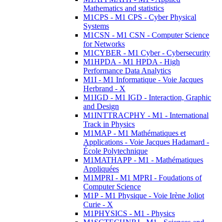
Mathematics and statistics
M1CPS - M1 CPS - Cyber Physical
Systems
M1CSN - M1 CSN - Computer Science
for Networks
M1CYBER - M1 Cyber - Cybersecurity
M1HPDA - M1 HPDA - High
Performance Data Analytics
M1I - M1 Informatique - Voie Jacques
Herbrand - X
M1IGD - M1 IGD - Interaction, Graphic
and Design
M1INTTRACPHY - M1 - International
Track in Physics
M1MAP - M1 Mathématiques et
Applications - Voie Jacques Hadamard -
École Polytechnique
M1MATHAPP - M1 - Mathématiques
Appliquées
M1MPRI - M1 MPRI - Foudations of
Computer Science
M1P - M1 Physique - Voie Irène Joliot
Curie - X
M1PHYSICS - M1 - Physics