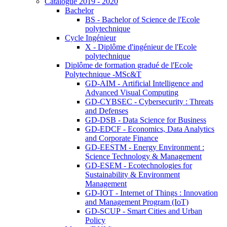
Catalogue 2019 - 2020
Bachelor
BS - Bachelor of Science de l'Ecole
polytechnique
Cycle Ingénieur
X - Diplôme d'ingénieur de l'Ecole
polytechnique
Diplôme de formation gradué de l'Ecole
Polytechnique -MSc&T
GD-AIM - Artificial Intelligence and
Advanced Visual Computing
GD-CYBSEC - Cybersecurity : Threats
and Defenses
GD-DSB - Data Science for Business
GD-EDCF - Economics, Data Analytics
and Corporate Finance
GD-EESTM - Energy Environment :
Science Technology & Management
GD-ESEM - Ecotechnologies for
Sustainability & Environment
Management
GD-IOT - Internet of Things : Innovation
and Management Program (IoT)
GD-SCUP - Smart Cities and Urban
Policy