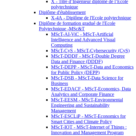
X - Titre d’Ingénieur diplômé de l’École
polytechnique
Diplôme d'établissement
X-4A - Diplôme de l'Ecole polytechnique
Diplôme de formation gradué de l'Ecole
Polytechnique -MSc&T
MScT-AI-ViC - MScT-Artificial
Intelligence and Advanced Visual
Computing
MScT-CyS - MScT-Cybersecurity (CyS)
MScT-DDDF - MScT-Double Degree
Data and Finance (DDDF)
MScT-DEPP - MScT-Data and Economics
for Public Policy (DEPP)
MScT-DSB - MScT-Data Science for
Business
MScT-EDACF - MScT-Economics, Data
Analytics and Corporate Finance
MScT-EESM - MScT-Environmental
Engineering and Sustainability
Management
MScT-ESCLiP - MScT-Economics for
Smart Cities and Climate Policy
MScT-IOT - MScT-Internet of Things :
Innovation and Management Program