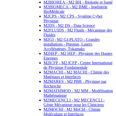
M2BIOHEA - M2 BH - Biologie et Santé
M2BIOMECA - M2 BME - Ingénierie
BioMédicale
M2CPS - M2 CPS - Système Cyber
Physique
M2DS - M2 DS - Data Science
M2FLUIDS - M2 Fluids - Mécanique des
Fluides
M2GI - M2 GI-PLATO - Grandes
installations - Plasmas, Lasers,
Accélérateurs, Tokamaks
M2HEP - M2 HEP - Physique des Hautes
Energies
M2ICFP - M2 ICFP - Centre International
de Physique Fondamentale
M2MACHI - M2 MACHI - Chimie des
Matériaux et Interfaces
M2MARES - M2 PBR - Physique par
Recherche
M2MATHMOD - M2 MM - Modélisation
Mathématique
M2MECENCLI - M2 MECENCLI -
Génie Mécanique pour les Cliniciens
M2MOCHI - M2 MoChI - Chimie
Moléculaire et Interfaces