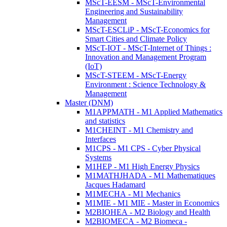
MScT-EESM - MScT-Environmental
Engineering and Sustainability
Management
MScT-ESCLiP - MScT-Economics for
Smart Cities and Climate Policy
MScT-IOT - MScT-Internet of Things :
Innovation and Management Program
(IoT)
MScT-STEEM - MScT-Energy
Environment : Science Technology &
Management
Master (DNM)
M1APPMATH - M1 Applied Mathematics
and statistics
M1CHEINT - M1 Chemistry and
Interfaces
M1CPS - M1 CPS - Cyber Physical
Systems
M1HEP - M1 High Energy Physics
M1MATHJHADA - M1 Mathematiques
Jacques Hadamard
M1MECHA - M1 Mechanics
M1MIE - M1 MIE - Master in Economics
M2BIOHEA - M2 Biology and Health
M2BIOMECA - M2 Biomeca -