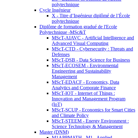
polytechnique
Cycle Ingénieur
X - Titre d’Ingénieur diplômé de l’École
polytechnique
Diplôme de formation gradué de l'Ecole
Polytechnique -MSc&T
MScT-AIAVC - Artificial Intelligence and
Advanced Visual Computing
MScT-CTD - Cybersecurity : Threats and
Defenses
MScT-DSB - Data Science for Business
MScT-ECOSEM - Environmental
Engineering and Sustainability
Management
MScT-EDACF - Economics, Data
Analytics and Corporate Finance
MScT-IOT - Internet of Things :
Innovation and Management Program
(IoT)
MScT-SCUP - Economics for Smart Cities
and Climate Policy
MScT-STEEM - Energy Environment :
Science Technology & Management
Master (DNM)
M1APPMATH - M1 - Applied