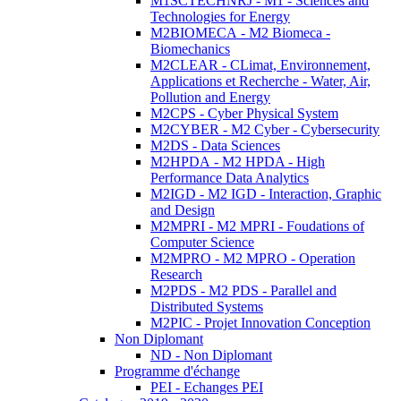
M1SCTECHNRJ - M1 - Sciences and
Technologies for Energy
M2BIOMECA - M2 Biomeca -
Biomechanics
M2CLEAR - CLimat, Environnement,
Applications et Recherche - Water, Air,
Pollution and Energy
M2CPS - Cyber Physical System
M2CYBER - M2 Cyber - Cybersecurity
M2DS - Data Sciences
M2HPDA - M2 HPDA - High
Performance Data Analytics
M2IGD - M2 IGD - Interaction, Graphic
and Design
M2MPRI - M2 MPRI - Foudations of
Computer Science
M2MPRO - M2 MPRO - Operation
Research
M2PDS - M2 PDS - Parallel and
Distributed Systems
M2PIC - Projet Innovation Conception
Non Diplomant
ND - Non Diplomant
Programme d'échange
PEI - Echanges PEI