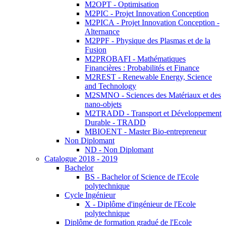
M2OPT - Optimisation
M2PIC - Projet Innovation Conception
M2PICA - Projet Innovation Conception -
Alternance
M2PPF - Physique des Plasmas et de la
Fusion
M2PROBAFI - Mathématiques
Financières : Probabilités et Finance
M2REST - Renewable Energy, Science
and Technology
M2SMNO - Sciences des Matériaux et des
nano-objets
M2TRADD - Transport et Développement
Durable - TRADD
MBIOENT - Master Bio-entrepreneur
Non Diplomant
ND - Non Diplomant
Catalogue 2018 - 2019
Bachelor
BS - Bachelor of Science de l'Ecole
polytechnique
Cycle Ingénieur
X - Diplôme d'ingénieur de l'Ecole
polytechnique
Diplôme de formation gradué de l'Ecole