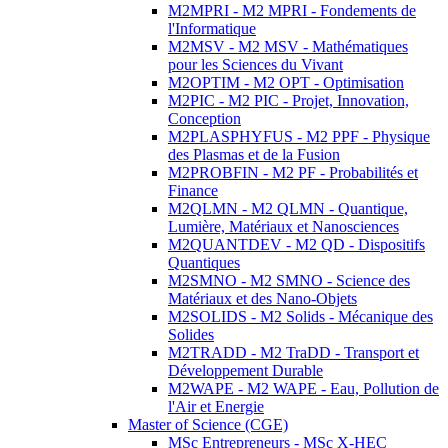
M2MPRI - M2 MPRI - Fondements de
l'Informatique
M2MSV - M2 MSV - Mathématiques
pour les Sciences du Vivant
M2OPTIM - M2 OPT - Optimisation
M2PIC - M2 PIC - Projet, Innovation,
Conception
M2PLASPHYFUS - M2 PPF - Physique
des Plasmas et de la Fusion
M2PROBFIN - M2 PF - Probabilités et
Finance
M2QLMN - M2 QLMN - Quantique,
Lumière, Matériaux et Nanosciences
M2QUANTDEV - M2 QD - Dispositifs
Quantiques
M2SMNO - M2 SMNO - Science des
Matériaux et des Nano-Objets
M2SOLIDS - M2 Solids - Mécanique des
Solides
M2TRADD - M2 TraDD - Transport et
Développement Durable
M2WAPE - M2 WAPE - Eau, Pollution de
l'Air et Energie
Master of Science (CGE)
MSc Entrepreneurs - MSc X-HEC