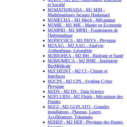
et Société
M1MATHJHADA - M1 MJH -
Mathématiques Jacques Hadamard
M1MECHA - M1 Mech - Mécanique
M1MIE - M1 MiE - Master en Economie
M1MPRI - M1 MPRI - Fondements de
l'Informatique
M1PHYSICS - M1 PHYS - Physique
M2AAG - M2 AAG - Analyse,
Arithmétique, Géométrie
M2BIOHEA - M2 BH - Biologie et Santé
M2BIOMECA - M2 BME - Ingénierie
BioMédicale
M2CHEINT - M2 CI - Chimie et
Interfaces
M2CPS - M2 CPS - Système Cyber
Physique
M2DS - M2 DS - Data Science
M2FLUIDS - M2 Fluids - Mécanique des
Fluides
M2GI - M2 GI-PLATO - Grandes
installations - Plasmas, Lasers,
Accélérateurs, Tokamaks
M2HEP - M2 HEP - Physique des Hautes