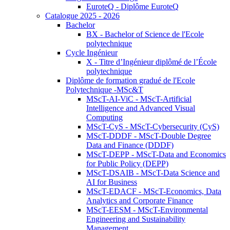
EuroteQ - Diplôme EuroteQ
Catalogue 2025 - 2026
Bachelor
BX - Bachelor of Science de l'Ecole
polytechnique
Cycle Ingénieur
X - Titre d’Ingénieur diplômé de l’École
polytechnique
Diplôme de formation gradué de l'Ecole
Polytechnique -MSc&T
MScT-AI-ViC - MScT-Artificial
Intelligence and Advanced Visual
Computing
MScT-CyS - MScT-Cybersecurity (CyS)
MScT-DDDF - MScT-Double Degree
Data and Finance (DDDF)
MScT-DEPP - MScT-Data and Economics
for Public Policy (DEPP)
MScT-DSAIB - MScT-Data Science and
AI for Business
MScT-EDACF - MScT-Economics, Data
Analytics and Corporate Finance
MScT-EESM - MScT-Environmental
Engineering and Sustainability
Management