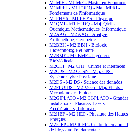
M1MIE - M1 MiE - Master en Economie
M1MPRI - M1 FODQ - Maj. MPRI -
Fondements de l'Informatique
M1PHYS - M1 PHYS - Physique
M1QMI - M1 FODQ - Maj. QMI -
Quantique, Mathematiques, Informatique
M2AAG - M2 AAG - Analyse,
Arithmétique, Géométrie
M2BBH - M2 BBH - Biologie,
Biotechnologie et Santé
M2BME - M2 BME - Ingénierie
BioMédicale
M2CHI - M2 CHI - Chimie et Interfaces
M2CPS - M2 CCSN - Maj. CPS -
Système Cyber Physique
M2DS - M2 DS - Science des données
M2FLUIDS - M2 Mech - Maj. Fluids -
Mecanique des Fluides
M2GIPLATO - M2 GI-PLATO - Grandes
installations - Plasmas, Lasers,
Accélérateurs, Tokamaks
M2HEP - M2 HEP - Physique des Hautes
Energies
M2ICFP - M2 ICFP - Centre International
de Physique Fondamentale