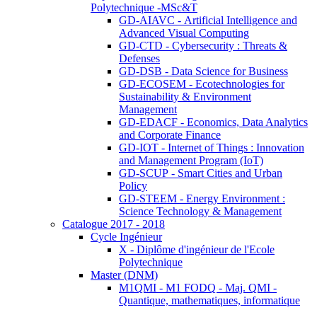
Polytechnique -MSc&T
GD-AIAVC - Artificial Intelligence and
Advanced Visual Computing
GD-CTD - Cybersecurity : Threats &
Defenses
GD-DSB - Data Science for Business
GD-ECOSEM - Ecotechnologies for
Sustainability & Environment
Management
GD-EDACF - Economics, Data Analytics
and Corporate Finance
GD-IOT - Internet of Things : Innovation
and Management Program (IoT)
GD-SCUP - Smart Cities and Urban
Policy
GD-STEEM - Energy Environment :
Science Technology & Management
Catalogue 2017 - 2018
Cycle Ingénieur
X - Diplôme d'ingénieur de l'Ecole
Polytechnique
Master (DNM)
M1QMI - M1 FODQ - Maj. QMI -
Quantique, mathematiques, informatique