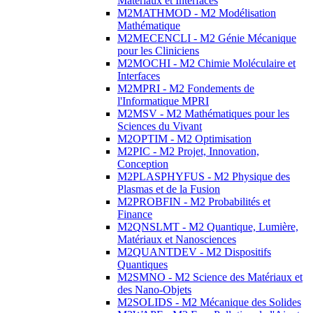
Matériaux et Interfaces
M2MATHMOD - M2 Modélisation
Mathématique
M2MECENCLI - M2 Génie Mécanique
pour les Cliniciens
M2MOCHI - M2 Chimie Moléculaire et
Interfaces
M2MPRI - M2 Fondements de
l'Informatique MPRI
M2MSV - M2 Mathématiques pour les
Sciences du Vivant
M2OPTIM - M2 Optimisation
M2PIC - M2 Projet, Innovation,
Conception
M2PLASPHYFUS - M2 Physique des
Plasmas et de la Fusion
M2PROBFIN - M2 Probabilités et
Finance
M2QNSLMT - M2 Quantique, Lumière,
Matériaux et Nanosciences
M2QUANTDEV - M2 Dispositifs
Quantiques
M2SMNO - M2 Science des Matériaux et
des Nano-Objets
M2SOLIDS - M2 Mécanique des Solides