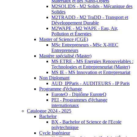
Matériaux et des Nano-Objets
M2SOLIDS - M2 Solids - Mécanique des
Solides
M2TRADD - M2 TraDD - Transport et
Développement Durable
M2WAPE - M2 WAPE - Eau, Air,
Pollution et Énergies
Master of Science (CGE)
MSc Entrepreneurs - MSc X-HEC
Entrepreneurs
Mastère spécialisé (Master)
MS ETRE - MS Energies Renouvelables :
Technologies et Entrepreneuriat (Master)
MS IE - MS Innovation et Entreprenariat
Non Diplomant
AUD_IPParis - AUDITEURS - IP Paris
Programme d'échange
EuroteQ - Diplôme EuroteQ
PEI - Programmes d'échange
internationaux
Catalogue 2024 - 2025
Bachelor
BX - Bachelor of Science de l'Ecole
polytechnique
Cycle Ingénieur