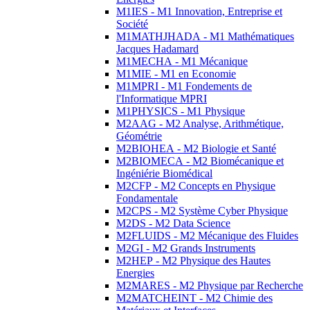
M1IES - M1 Innovation, Entreprise et
Société
M1MATHJHADA - M1 Mathématiques
Jacques Hadamard
M1MECHA - M1 Mécanique
M1MIE - M1 en Economie
M1MPRI - M1 Fondements de
l'Informatique MPRI
M1PHYSICS - M1 Physique
M2AAG - M2 Analyse, Arithmétique,
Géométrie
M2BIOHEA - M2 Biologie et Santé
M2BIOMECA - M2 Biomécanique et
Ingéniérie Biomédical
M2CFP - M2 Concepts en Physique
Fondamentale
M2CPS - M2 Système Cyber Physique
M2DS - M2 Data Science
M2FLUIDS - M2 Mécanique des Fluides
M2GI - M2 Grands Instruments
M2HEP - M2 Physique des Hautes
Energies
M2MARES - M2 Physique par Recherche
M2MATCHEINT - M2 Chimie des