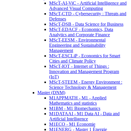
MScT-AI-ViC - Artificial Intelligence and
Advanced Visual Computing
MScT-CTD - Cybersecurity : Threats and
Defenses
MScT-DSB - Data Science for Business
MScT-EDACF - Economics, Data
Analytics and Corporate Finance
MScT-EESM - Environmental
Engineering and Sustainability
Management
MScT-ESCLiP - Economics for Smart
Cities and Climate Policy
MScT-IOT - Internet of Things :
Innovation and Management Program
(IoT)
MScT-STEEM - Energy Environment :
Science Technology & Management
Master (DNM)
M1APPMATH - M1 - Applied
Mathematics and statistics
M1BM - M1 Biomechanics
M1DATAAI - M1 Data AI - Data and
Artificial Intelligence
M1ECO - M1 Economie
M1ENERG - Master 1 Énergie