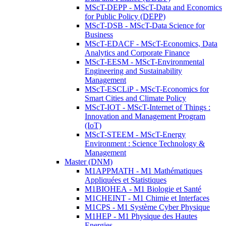
MScT-DEPP - MScT-Data and Economics
for Public Policy (DEPP)
MScT-DSB - MScT-Data Science for
Business
MScT-EDACF - MScT-Economics, Data
Analytics and Corporate Finance
MScT-EESM - MScT-Environmental
Engineering and Sustainability
Management
MScT-ESCLiP - MScT-Economics for
Smart Cities and Climate Policy
MScT-IOT - MScT-Internet of Things :
Innovation and Management Program
(IoT)
MScT-STEEM - MScT-Energy
Environment : Science Technology &
Management
Master (DNM)
M1APPMATH - M1 Mathématiques
Appliquées et Statistiques
M1BIOHEA - M1 Biologie et Santé
M1CHEINT - M1 Chimie et Interfaces
M1CPS - M1 Système Cyber Physique
M1HEP - M1 Physique des Hautes
Energies