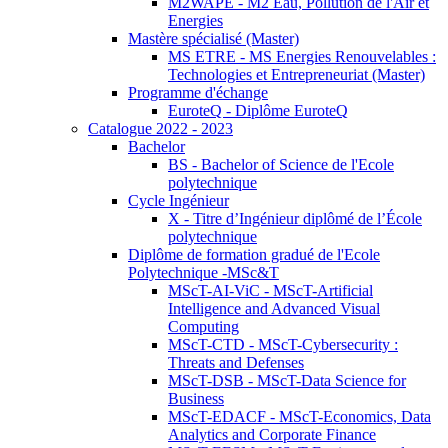
M2WAPE - M2 Eau, Pollution de l'Air et
Energies
Mastère spécialisé (Master)
MS ETRE - MS Energies Renouvelables :
Technologies et Entrepreneuriat (Master)
Programme d'échange
EuroteQ - Diplôme EuroteQ
Catalogue 2022 - 2023
Bachelor
BS - Bachelor of Science de l'Ecole
polytechnique
Cycle Ingénieur
X - Titre d’Ingénieur diplômé de l’École
polytechnique
Diplôme de formation gradué de l'Ecole
Polytechnique -MSc&T
MScT-AI-ViC - MScT-Artificial
Intelligence and Advanced Visual
Computing
MScT-CTD - MScT-Cybersecurity :
Threats and Defenses
MScT-DSB - MScT-Data Science for
Business
MScT-EDACF - MScT-Economics, Data
Analytics and Corporate Finance