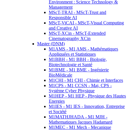
Environment : Science Technology &
Management
MScT-TRAI - MScT-Trust and
Responsible AI
MScT-ViCAI - MScT-Visual Computing
and Creative AI
MScT-XCin - MScT-Extended
Cinematography XCin
Master (DNM)
M1AMS - M1 AMS - Mathématiques
Appliquées et Statistiques
M1BBH - M1 BBH - Biologie,
Biotechnologie et Santé
M1BME - M1 BME - Ingénierie
BioMédicale
M1CHI - M1 CHI - Chimie et Interfaces
M1CPS - M1 CCSN - Maj. CPS -
Système Cyber Physique
M1HEP - M1 HEP - Physique des Hautes
Energies
M1IES - M1 IES - Innovation, Entreprise
et Société
M1MATHJHADA - M1 MJH -
Mathematiques Jacques Hadamard
M1MEC - M1 Mech - Mecanique