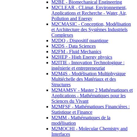
M2BE - Biomechanical Engineering
M2CLEAR - CLimat, Environnement,
Applications et Recherche - Water, Air,
Pollution and Energy
M2CMASIC - Conception, Modélisation
et Architecture des Systèmes Industriels
Complexes
M2DQ - Dispositif quantique
M2DS - Data Sciences
M2FM - Fluid Mechanics
M2HEP - High Energy physics
M2ITIE - Innovation Technologique :
ingénierie et entrepreneuriat
M2M4S - Modélisation Multiphysique
Multiéchelle des Matériaux et des
Structures
M2MAMSV - Master 2 Mathématiques et
Applications - Mathématiques pour les
Sciences du Vivant
M2MFSF - Mathématiques Financières :
Statistique et Finance
M2MM - Mathématiques de la
modélisation
M2MOCHI - Molecular Chemistry and
Interfaces