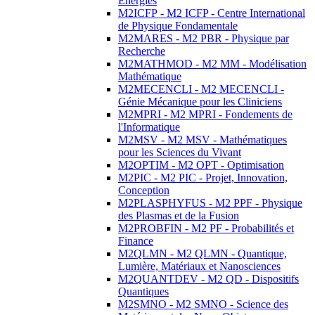
Energies
M2ICFP - M2 ICFP - Centre International
de Physique Fondamentale
M2MARES - M2 PBR - Physique par
Recherche
M2MATHMOD - M2 MM - Modélisation
Mathématique
M2MECENCLI - M2 MECENCLI -
Génie Mécanique pour les Cliniciens
M2MPRI - M2 MPRI - Fondements de
l'Informatique
M2MSV - M2 MSV - Mathématiques
pour les Sciences du Vivant
M2OPTIM - M2 OPT - Optimisation
M2PIC - M2 PIC - Projet, Innovation,
Conception
M2PLASPHYFUS - M2 PPF - Physique
des Plasmas et de la Fusion
M2PROBFIN - M2 PF - Probabilités et
Finance
M2QLMN - M2 QLMN - Quantique,
Lumière, Matériaux et Nanosciences
M2QUANTDEV - M2 QD - Dispositifs
Quantiques
M2SMNO - M2 SMNO - Science des