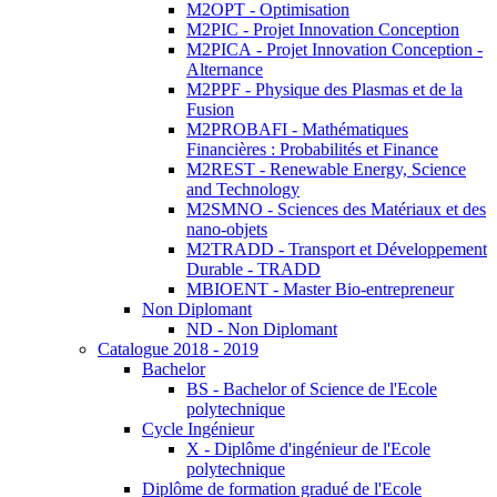
M2OPT - Optimisation
M2PIC - Projet Innovation Conception
M2PICA - Projet Innovation Conception -
Alternance
M2PPF - Physique des Plasmas et de la
Fusion
M2PROBAFI - Mathématiques
Financières : Probabilités et Finance
M2REST - Renewable Energy, Science
and Technology
M2SMNO - Sciences des Matériaux et des
nano-objets
M2TRADD - Transport et Développement
Durable - TRADD
MBIOENT - Master Bio-entrepreneur
Non Diplomant
ND - Non Diplomant
Catalogue 2018 - 2019
Bachelor
BS - Bachelor of Science de l'Ecole
polytechnique
Cycle Ingénieur
X - Diplôme d'ingénieur de l'Ecole
polytechnique
Diplôme de formation gradué de l'Ecole