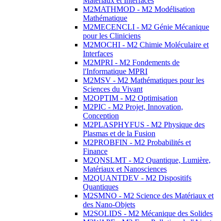
Matériaux et Interfaces
M2MATHMOD - M2 Modélisation
Mathématique
M2MECENCLI - M2 Génie Mécanique
pour les Cliniciens
M2MOCHI - M2 Chimie Moléculaire et
Interfaces
M2MPRI - M2 Fondements de
l'Informatique MPRI
M2MSV - M2 Mathématiques pour les
Sciences du Vivant
M2OPTIM - M2 Optimisation
M2PIC - M2 Projet, Innovation,
Conception
M2PLASPHYFUS - M2 Physique des
Plasmas et de la Fusion
M2PROBFIN - M2 Probabilités et
Finance
M2QNSLMT - M2 Quantique, Lumière,
Matériaux et Nanosciences
M2QUANTDEV - M2 Dispositifs
Quantiques
M2SMNO - M2 Science des Matériaux et
des Nano-Objets
M2SOLIDS - M2 Mécanique des Solides