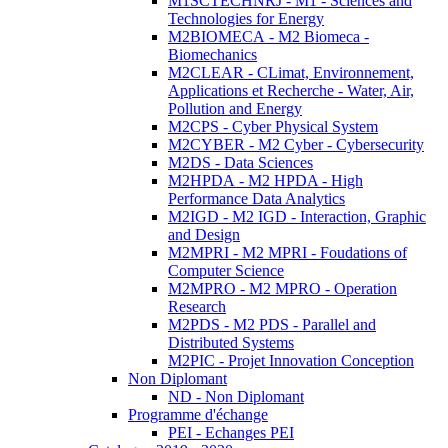
M1SCTECHNRJ - M1 - Sciences and
Technologies for Energy
M2BIOMECA - M2 Biomeca -
Biomechanics
M2CLEAR - CLimat, Environnement,
Applications et Recherche - Water, Air,
Pollution and Energy
M2CPS - Cyber Physical System
M2CYBER - M2 Cyber - Cybersecurity
M2DS - Data Sciences
M2HPDA - M2 HPDA - High
Performance Data Analytics
M2IGD - M2 IGD - Interaction, Graphic
and Design
M2MPRI - M2 MPRI - Foudations of
Computer Science
M2MPRO - M2 MPRO - Operation
Research
M2PDS - M2 PDS - Parallel and
Distributed Systems
M2PIC - Projet Innovation Conception
Non Diplomant
ND - Non Diplomant
Programme d'échange
PEI - Echanges PEI