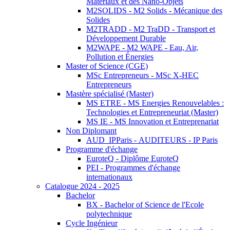
Matériaux et des Nano-Objets
M2SOLIDS - M2 Solids - Mécanique des
Solides
M2TRADD - M2 TraDD - Transport et
Développement Durable
M2WAPE - M2 WAPE - Eau, Air,
Pollution et Énergies
Master of Science (CGE)
MSc Entrepreneurs - MSc X-HEC
Entrepreneurs
Mastère spécialisé (Master)
MS ETRE - MS Energies Renouvelables :
Technologies et Entrepreneuriat (Master)
MS IE - MS Innovation et Entreprenariat
Non Diplomant
AUD_IPParis - AUDITEURS - IP Paris
Programme d'échange
EuroteQ - Diplôme EuroteQ
PEI - Programmes d'échange
internationaux
Catalogue 2024 - 2025
Bachelor
BX - Bachelor of Science de l'Ecole
polytechnique
Cycle Ingénieur