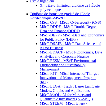
Cycle Ingénieur
X - Titre d’Ingénieur diplômé de l’École
polytechnique
Diplôme de formation gradué de l'Ecole
Polytechnique -MSc&T
MScT-CyS - MScT-Cybersecurity (CyS)
MScT-DDDF - MScT-Double Degree
Data and Finance (DDDF)
MScT-DEPP - MScT-Data and Economics
for Public Policy (DEPP)
MScT-DSAIB - MScT-Data Science and
AI for Business
MScT-EDACF - MScT-Economics, Data
Analytics and Corporate Finance
MScT-EESM - MScT-Environmental
Engineering and Sustainability
Management
MScT-IOT - MScT-Internet of Things :
Innovation and Management Program
(IoT)
MScT-LLGA - Track : Large Language
Models, Graphs and Applications
MScT-MaQI - AI for Markets and
Quantitative Investment (AI-MaQI)
MScT-STEEM - MScT-Energy