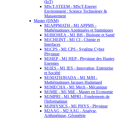
(IoT)
MScT-STEEM - MScT-Energy
Environment : Science Technology &
Management
Master (DNM)
M1APPMATH - M1 APPMS -
Mathématiques Appliquées et Statistiques
M1BIOHEA - M1 BH - Biologie et Santé
M1CHEINT - M1 CI - Chimie et
Interfaces
M1CPS - M1 CPS - Système Cyber
Physique
M1HEP - M1 HEP - Physique des Hautes
Energies
M1IES - M1 IES - Innovation, Entreprise
et Société
M1MATHJHADA - M1 MJH -
Mathématiques Jacques Hadamard
M1MECHA - M1 Mech - Mécanique
M1MIE - M1 MiE - Master en Economie
M1MPRI - M1 MPRI - Fondements de
l'Informatique
M1PHYSICS - M1 PHYS - Physique
M2AAG - M2 AAG - Analyse,
Arithmétique, Géométrie