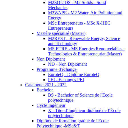
M2SOLIDS - M2 Solids - Solid
Mechanics
M2WAPE - M2 Water, Air, Pollution and
Energy
MSc Entrepreneurs - MSc X-HEC
Entrepreneurs
Mastère spécialisé (Master)
M2REST - Renewable Energy, Science
and Technology
MS ETRE - MS Energies Renouvelables :
Technologies & Entrepreneuriat (Master)
Non Diplomant
ND - Non Diplomant
Programme d'échange
EuroteQ - Diplôme EuroteQ
PEI - Echanges PEI
Catalogue 2021 - 2022
Bachelor
BS - Bachelor of Science de l'Ecole
polytechnique
Cycle Ingénieur
X - Titre d’Ingénieur diplômé de l’École
polytechnique
Diplôme de formation gradué de l'Ecole
Polytechnique -MSc&T