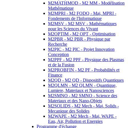
M2MATHMOD - M2 MM - Modélisation
Mathématique
M2MPRI - M2 FODQ - Maj. MPRI -
Fondements de l'Informatique
M2MSV - M2 MSV - Mathématiques
pour les Sciences du Vivant
M2OPTIM - M2 OPT - Optimisation
M2PBR - M2 PBR - Physique par
Recherche
M2PIC - M2 PIC - Projet Innovation
Conception
M2PPF - M2 PPF - Physique des Plasmas
et de la Fusion
M2PROBFIN - M2 PF - Probabilités et
Finance
M2QD - M2 QD - Dispositifs Quantiques
M2QLMN - M2 QLMN - Quantique,
Lumiere, Materiaux et Nanosciences
M2SMNO - M2 SMNO - Science des
Materiaux et des Nano-Objets
M2SOLIDS - M2 Mech - Maj. Solids -
Mecanique des Solides
M2WAPE - M2 Mech - Maj. WAPE -
Eau, Air, Pollution et Energies
Programme d'échange