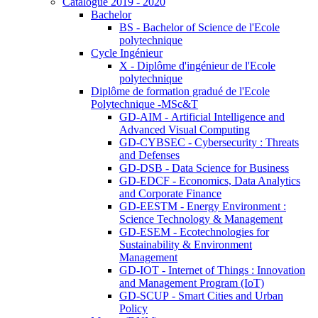
Catalogue 2019 - 2020
Bachelor
BS - Bachelor of Science de l'Ecole
polytechnique
Cycle Ingénieur
X - Diplôme d'ingénieur de l'Ecole
polytechnique
Diplôme de formation gradué de l'Ecole
Polytechnique -MSc&T
GD-AIM - Artificial Intelligence and
Advanced Visual Computing
GD-CYBSEC - Cybersecurity : Threats
and Defenses
GD-DSB - Data Science for Business
GD-EDCF - Economics, Data Analytics
and Corporate Finance
GD-EESTM - Energy Environment :
Science Technology & Management
GD-ESEM - Ecotechnologies for
Sustainability & Environment
Management
GD-IOT - Internet of Things : Innovation
and Management Program (IoT)
GD-SCUP - Smart Cities and Urban
Policy