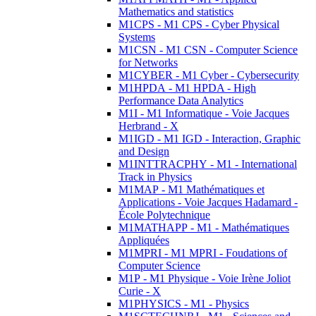
Mathematics and statistics
M1CPS - M1 CPS - Cyber Physical
Systems
M1CSN - M1 CSN - Computer Science
for Networks
M1CYBER - M1 Cyber - Cybersecurity
M1HPDA - M1 HPDA - High
Performance Data Analytics
M1I - M1 Informatique - Voie Jacques
Herbrand - X
M1IGD - M1 IGD - Interaction, Graphic
and Design
M1INTTRACPHY - M1 - International
Track in Physics
M1MAP - M1 Mathématiques et
Applications - Voie Jacques Hadamard -
École Polytechnique
M1MATHAPP - M1 - Mathématiques
Appliquées
M1MPRI - M1 MPRI - Foudations of
Computer Science
M1P - M1 Physique - Voie Irène Joliot
Curie - X
M1PHYSICS - M1 - Physics