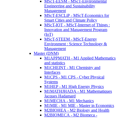
MScT-EESM - MScT-Environmental
Engineering and Sustainability
Management
MScT-ESCLiP - MScT-Economics for
Smart Cities and Climate Policy
MScT-IOT - MScT-Internet of Things :
Innovation and Management Program
(IoT)
MScT-STEEM - MScT-Energy
Environment : Science Technology &
Management
Master (DNM)
M1APPMATH - M1 Applied Mathematics
and statistics
M1CHEINT - M1 Chemistry and
Interfaces
M1CPS - M1 CPS - Cyber Physical
Systems
M1HEP - M1 High Energy Physics
M1MATHJHADA - M1 Mathematiques
Jacques Hadamard
M1MECHA - M1 Mechanics
M1MIE - M1 MIE - Master in Economics
M2BIOHEA - M2 Biology and Health
M2BIOMECA - M2 Biomeca -