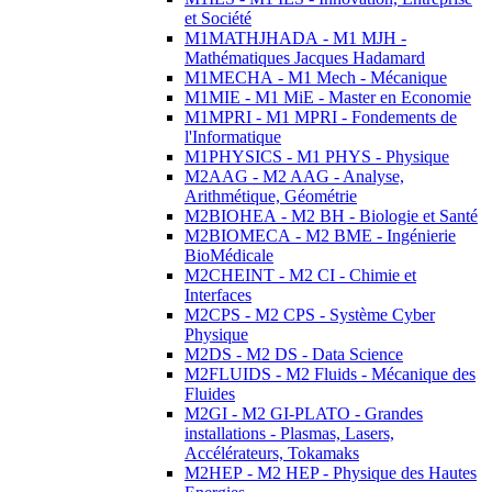
et Société
M1MATHJHADA - M1 MJH -
Mathématiques Jacques Hadamard
M1MECHA - M1 Mech - Mécanique
M1MIE - M1 MiE - Master en Economie
M1MPRI - M1 MPRI - Fondements de
l'Informatique
M1PHYSICS - M1 PHYS - Physique
M2AAG - M2 AAG - Analyse,
Arithmétique, Géométrie
M2BIOHEA - M2 BH - Biologie et Santé
M2BIOMECA - M2 BME - Ingénierie
BioMédicale
M2CHEINT - M2 CI - Chimie et
Interfaces
M2CPS - M2 CPS - Système Cyber
Physique
M2DS - M2 DS - Data Science
M2FLUIDS - M2 Fluids - Mécanique des
Fluides
M2GI - M2 GI-PLATO - Grandes
installations - Plasmas, Lasers,
Accélérateurs, Tokamaks
M2HEP - M2 HEP - Physique des Hautes