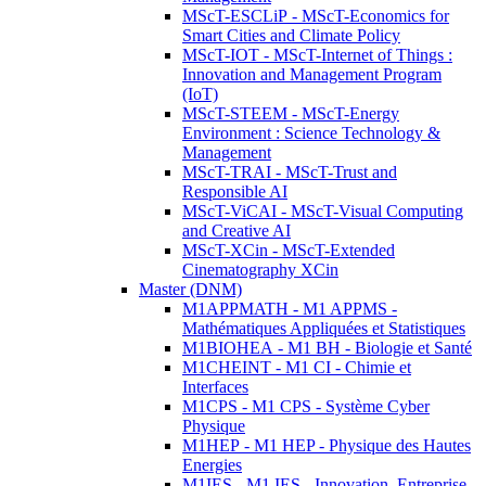
MScT-ESCLiP - MScT-Economics for
Smart Cities and Climate Policy
MScT-IOT - MScT-Internet of Things :
Innovation and Management Program
(IoT)
MScT-STEEM - MScT-Energy
Environment : Science Technology &
Management
MScT-TRAI - MScT-Trust and
Responsible AI
MScT-ViCAI - MScT-Visual Computing
and Creative AI
MScT-XCin - MScT-Extended
Cinematography XCin
Master (DNM)
M1APPMATH - M1 APPMS -
Mathématiques Appliquées et Statistiques
M1BIOHEA - M1 BH - Biologie et Santé
M1CHEINT - M1 CI - Chimie et
Interfaces
M1CPS - M1 CPS - Système Cyber
Physique
M1HEP - M1 HEP - Physique des Hautes
Energies
M1IES - M1 IES - Innovation, Entreprise