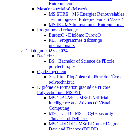
Entrepreneurs
Mastère spécialisé (Master)
MS ETRE - MS Energies Renouvelables :
Technologies et Entrepreneuriat (Master)
MS IE - MS Innovation et Entreprenariat
Programme d'échange
EuroteQ - Diplôme EuroteQ
PEI - Programmes d'échange
internationaux
Catalogue 2023 - 2024
Bachelor
BS - Bachelor of Science de l'Ecole
polytechnique
Cycle Ingénieur
X - Titre d’Ingénieur diplômé de l’École
polytechnique
Diplôme de formation gradué de l'Ecole
Polytechnique -MSc&T
MScT-AI-ViC - MScT-Artificial
Intelligence and Advanced Visual
Computing
MScT-CTD - MScT-Cybersecurity :
Threats and Defenses
MScT-DDDF - MScT-Double Degree
Data and Finance (DDDF)