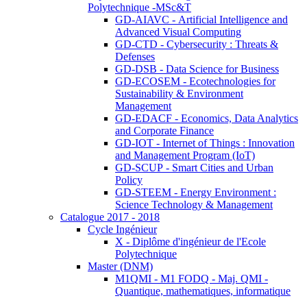
Polytechnique -MSc&T
GD-AIAVC - Artificial Intelligence and
Advanced Visual Computing
GD-CTD - Cybersecurity : Threats &
Defenses
GD-DSB - Data Science for Business
GD-ECOSEM - Ecotechnologies for
Sustainability & Environment
Management
GD-EDACF - Economics, Data Analytics
and Corporate Finance
GD-IOT - Internet of Things : Innovation
and Management Program (IoT)
GD-SCUP - Smart Cities and Urban
Policy
GD-STEEM - Energy Environment :
Science Technology & Management
Catalogue 2017 - 2018
Cycle Ingénieur
X - Diplôme d'ingénieur de l'Ecole
Polytechnique
Master (DNM)
M1QMI - M1 FODQ - Maj. QMI -
Quantique, mathematiques, informatique