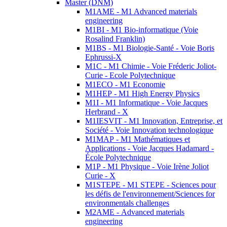
Master (DNM)
M1AME - M1 Advanced materials
engineering
M1BI - M1 Bio-informatique (Voie
Rosalind Franklin)
M1BS - M1 Biologie-Santé - Voie Boris
Ephrussi-X
M1C - M1 Chimie - Voie Fréderic Joliot-
Curie - Ecole Polytechnique
M1ECO - M1 Economie
M1HEP - M1 High Energy Physics
M1I - M1 Informatique - Voie Jacques
Herbrand - X
M1IESVIT - M1 Innovation, Entreprise, et
Société - Voie Innovation technologique
M1MAP - M1 Mathématiques et
Applications - Voie Jacques Hadamard -
École Polytechnique
M1P - M1 Physique - Voie Irène Joliot
Curie - X
M1STEPE - M1 STEPE - Sciences pour
les défis de l'environnement/Sciences for
environmentals challenges
M2AME - Advanced materials
engineering