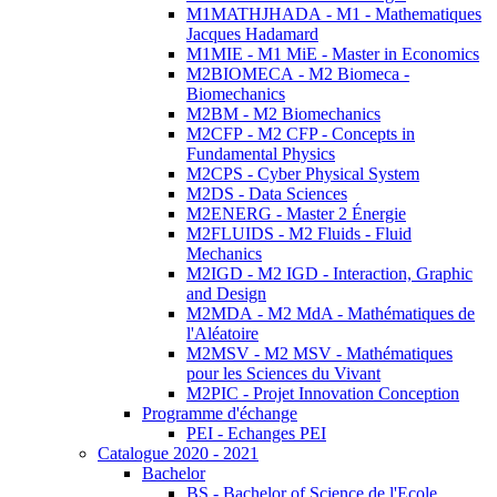
M1MATHJHADA - M1 - Mathematiques
Jacques Hadamard
M1MIE - M1 MiE - Master in Economics
M2BIOMECA - M2 Biomeca -
Biomechanics
M2BM - M2 Biomechanics
M2CFP - M2 CFP - Concepts in
Fundamental Physics
M2CPS - Cyber Physical System
M2DS - Data Sciences
M2ENERG - Master 2 Énergie
M2FLUIDS - M2 Fluids - Fluid
Mechanics
M2IGD - M2 IGD - Interaction, Graphic
and Design
M2MDA - M2 MdA - Mathématiques de
l'Aléatoire
M2MSV - M2 MSV - Mathématiques
pour les Sciences du Vivant
M2PIC - Projet Innovation Conception
Programme d'échange
PEI - Echanges PEI
Catalogue 2020 - 2021
Bachelor
BS - Bachelor of Science de l'Ecole