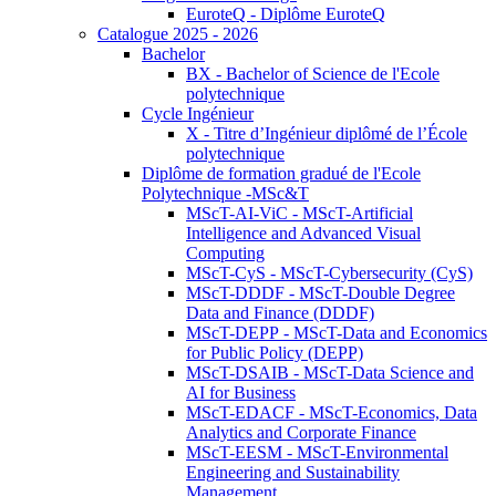
EuroteQ - Diplôme EuroteQ
Catalogue 2025 - 2026
Bachelor
BX - Bachelor of Science de l'Ecole
polytechnique
Cycle Ingénieur
X - Titre d’Ingénieur diplômé de l’École
polytechnique
Diplôme de formation gradué de l'Ecole
Polytechnique -MSc&T
MScT-AI-ViC - MScT-Artificial
Intelligence and Advanced Visual
Computing
MScT-CyS - MScT-Cybersecurity (CyS)
MScT-DDDF - MScT-Double Degree
Data and Finance (DDDF)
MScT-DEPP - MScT-Data and Economics
for Public Policy (DEPP)
MScT-DSAIB - MScT-Data Science and
AI for Business
MScT-EDACF - MScT-Economics, Data
Analytics and Corporate Finance
MScT-EESM - MScT-Environmental
Engineering and Sustainability
Management