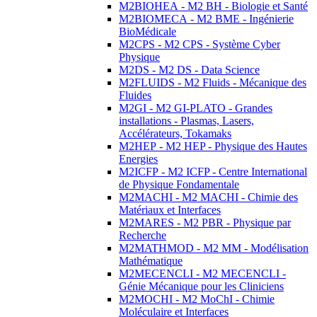
M2BIOHEA - M2 BH - Biologie et Santé
M2BIOMECA - M2 BME - Ingénierie
BioMédicale
M2CPS - M2 CPS - Système Cyber
Physique
M2DS - M2 DS - Data Science
M2FLUIDS - M2 Fluids - Mécanique des
Fluides
M2GI - M2 GI-PLATO - Grandes
installations - Plasmas, Lasers,
Accélérateurs, Tokamaks
M2HEP - M2 HEP - Physique des Hautes
Energies
M2ICFP - M2 ICFP - Centre International
de Physique Fondamentale
M2MACHI - M2 MACHI - Chimie des
Matériaux et Interfaces
M2MARES - M2 PBR - Physique par
Recherche
M2MATHMOD - M2 MM - Modélisation
Mathématique
M2MECENCLI - M2 MECENCLI -
Génie Mécanique pour les Cliniciens
M2MOCHI - M2 MoChI - Chimie
Moléculaire et Interfaces