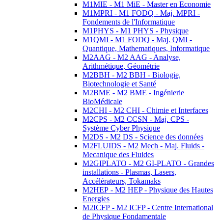
M1MIE - M1 MiE - Master en Economie
M1MPRI - M1 FODQ - Maj. MPRI -
Fondements de l'Informatique
M1PHYS - M1 PHYS - Physique
M1QMI - M1 FODQ - Maj. QMI -
Quantique, Mathematiques, Informatique
M2AAG - M2 AAG - Analyse,
Arithmétique, Géométrie
M2BBH - M2 BBH - Biologie,
Biotechnologie et Santé
M2BME - M2 BME - Ingénierie
BioMédicale
M2CHI - M2 CHI - Chimie et Interfaces
M2CPS - M2 CCSN - Maj. CPS -
Système Cyber Physique
M2DS - M2 DS - Science des données
M2FLUIDS - M2 Mech - Maj. Fluids -
Mecanique des Fluides
M2GIPLATO - M2 GI-PLATO - Grandes
installations - Plasmas, Lasers,
Accélérateurs, Tokamaks
M2HEP - M2 HEP - Physique des Hautes
Energies
M2ICFP - M2 ICFP - Centre International
de Physique Fondamentale