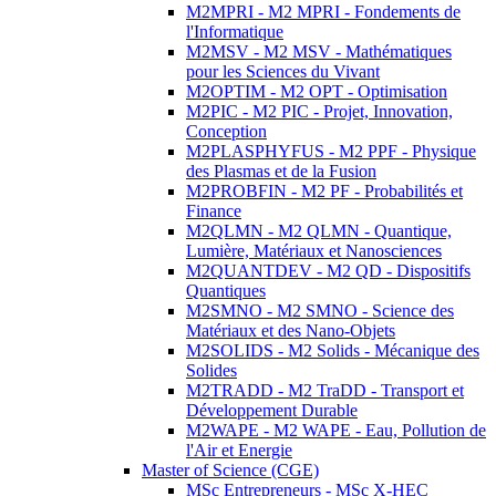
M2MPRI - M2 MPRI - Fondements de
l'Informatique
M2MSV - M2 MSV - Mathématiques
pour les Sciences du Vivant
M2OPTIM - M2 OPT - Optimisation
M2PIC - M2 PIC - Projet, Innovation,
Conception
M2PLASPHYFUS - M2 PPF - Physique
des Plasmas et de la Fusion
M2PROBFIN - M2 PF - Probabilités et
Finance
M2QLMN - M2 QLMN - Quantique,
Lumière, Matériaux et Nanosciences
M2QUANTDEV - M2 QD - Dispositifs
Quantiques
M2SMNO - M2 SMNO - Science des
Matériaux et des Nano-Objets
M2SOLIDS - M2 Solids - Mécanique des
Solides
M2TRADD - M2 TraDD - Transport et
Développement Durable
M2WAPE - M2 WAPE - Eau, Pollution de
l'Air et Energie
Master of Science (CGE)
MSc Entrepreneurs - MSc X-HEC