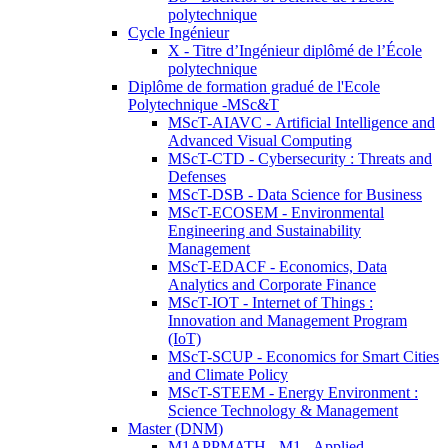
polytechnique
Cycle Ingénieur
X - Titre d’Ingénieur diplômé de l’École
polytechnique
Diplôme de formation gradué de l'Ecole
Polytechnique -MSc&T
MScT-AIAVC - Artificial Intelligence and
Advanced Visual Computing
MScT-CTD - Cybersecurity : Threats and
Defenses
MScT-DSB - Data Science for Business
MScT-ECOSEM - Environmental
Engineering and Sustainability
Management
MScT-EDACF - Economics, Data
Analytics and Corporate Finance
MScT-IOT - Internet of Things :
Innovation and Management Program
(IoT)
MScT-SCUP - Economics for Smart Cities
and Climate Policy
MScT-STEEM - Energy Environment :
Science Technology & Management
Master (DNM)
M1APPMATH - M1 - Applied