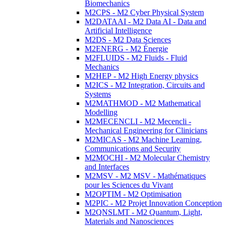
Biomechanics
M2CPS - M2 Cyber Physical System
M2DATAAI - M2 Data AI - Data and
Artificial Intelligence
M2DS - M2 Data Sciences
M2ENERG - M2 Énergie
M2FLUIDS - M2 Fluids - Fluid
Mechanics
M2HEP - M2 High Energy physics
M2ICS - M2 Integration, Circuits and
Systems
M2MATHMOD - M2 Mathematical
Modelling
M2MECENCLI - M2 Mecencli -
Mechanical Engineering for Clinicians
M2MICAS - M2 Machine Learning,
Communications and Security
M2MOCHI - M2 Molecular Chemistry
and Interfaces
M2MSV - M2 MSV - Mathématiques
pour les Sciences du Vivant
M2OPTIM - M2 Optimisation
M2PIC - M2 Projet Innovation Conception
M2QNSLMT - M2 Quantum, Light,
Materials and Nanosciences