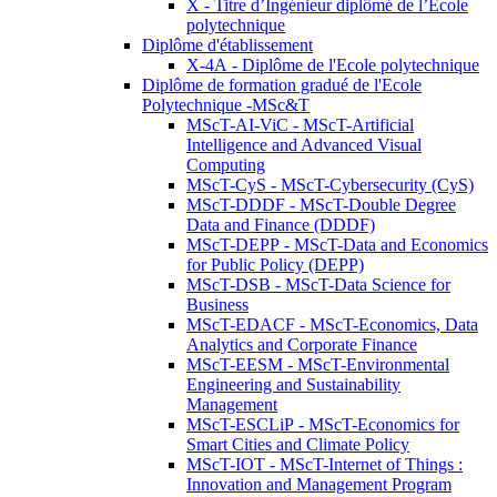
X - Titre d’Ingénieur diplômé de l’École
polytechnique
Diplôme d'établissement
X-4A - Diplôme de l'Ecole polytechnique
Diplôme de formation gradué de l'Ecole
Polytechnique -MSc&T
MScT-AI-ViC - MScT-Artificial
Intelligence and Advanced Visual
Computing
MScT-CyS - MScT-Cybersecurity (CyS)
MScT-DDDF - MScT-Double Degree
Data and Finance (DDDF)
MScT-DEPP - MScT-Data and Economics
for Public Policy (DEPP)
MScT-DSB - MScT-Data Science for
Business
MScT-EDACF - MScT-Economics, Data
Analytics and Corporate Finance
MScT-EESM - MScT-Environmental
Engineering and Sustainability
Management
MScT-ESCLiP - MScT-Economics for
Smart Cities and Climate Policy
MScT-IOT - MScT-Internet of Things :
Innovation and Management Program