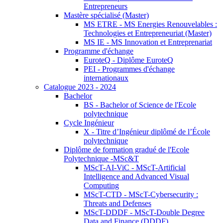
Entrepreneurs
Mastère spécialisé (Master)
MS ETRE - MS Energies Renouvelables :
Technologies et Entrepreneuriat (Master)
MS IE - MS Innovation et Entreprenariat
Programme d'échange
EuroteQ - Diplôme EuroteQ
PEI - Programmes d'échange
internationaux
Catalogue 2023 - 2024
Bachelor
BS - Bachelor of Science de l'Ecole
polytechnique
Cycle Ingénieur
X - Titre d’Ingénieur diplômé de l’École
polytechnique
Diplôme de formation gradué de l'Ecole
Polytechnique -MSc&T
MScT-AI-ViC - MScT-Artificial
Intelligence and Advanced Visual
Computing
MScT-CTD - MScT-Cybersecurity :
Threats and Defenses
MScT-DDDF - MScT-Double Degree
Data and Finance (DDDF)