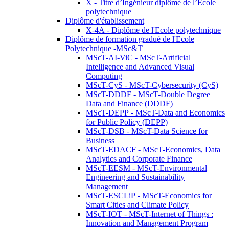
X - Titre d’Ingénieur diplômé de l’École
polytechnique
Diplôme d'établissement
X-4A - Diplôme de l'Ecole polytechnique
Diplôme de formation gradué de l'Ecole
Polytechnique -MSc&T
MScT-AI-ViC - MScT-Artificial
Intelligence and Advanced Visual
Computing
MScT-CyS - MScT-Cybersecurity (CyS)
MScT-DDDF - MScT-Double Degree
Data and Finance (DDDF)
MScT-DEPP - MScT-Data and Economics
for Public Policy (DEPP)
MScT-DSB - MScT-Data Science for
Business
MScT-EDACF - MScT-Economics, Data
Analytics and Corporate Finance
MScT-EESM - MScT-Environmental
Engineering and Sustainability
Management
MScT-ESCLiP - MScT-Economics for
Smart Cities and Climate Policy
MScT-IOT - MScT-Internet of Things :
Innovation and Management Program