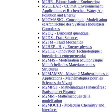
M2BE - Biomechanical Engineering
M2CLEAR - CLimat, Environnement,
Applications et Recherche - Water, Air,
Pollution and Energy
M2CMASIC - Conception, Modélisation
et Architecture des Systèmes Industriels
Complexes
M2DQ - Dispositif quantique
M2DS - Data Sciences
M2FM - Fluid Mechanics
M2HEP - High Energy physics
M2ITIE - Innovation Technologique :
ingénierie et entrepreneuriat
M2M4S - Modélisation Multiphysique
Multiéchelle des Matériaux et des
Structures
M2MAMSV - Master 2 Mathématiques et
Applications - Mathématiques pour les
Sciences du Vivant
M2MFSF - Mathématiques Financières :
Statistique et Finance
M2MM - Mathématiques de la
modélisation
M2MOCHI - Molecular Chemistry and
Interfaces