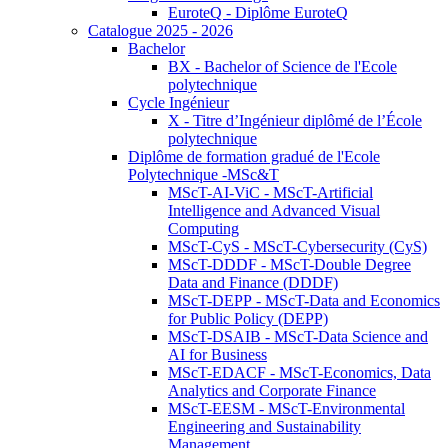
EuroteQ - Diplôme EuroteQ
Catalogue 2025 - 2026
Bachelor
BX - Bachelor of Science de l'Ecole
polytechnique
Cycle Ingénieur
X - Titre d’Ingénieur diplômé de l’École
polytechnique
Diplôme de formation gradué de l'Ecole
Polytechnique -MSc&T
MScT-AI-ViC - MScT-Artificial
Intelligence and Advanced Visual
Computing
MScT-CyS - MScT-Cybersecurity (CyS)
MScT-DDDF - MScT-Double Degree
Data and Finance (DDDF)
MScT-DEPP - MScT-Data and Economics
for Public Policy (DEPP)
MScT-DSAIB - MScT-Data Science and
AI for Business
MScT-EDACF - MScT-Economics, Data
Analytics and Corporate Finance
MScT-EESM - MScT-Environmental
Engineering and Sustainability
Management