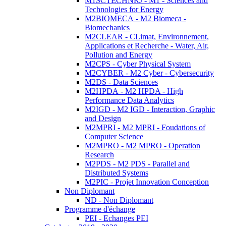
M1SCTECHNRJ - M1 - Sciences and
Technologies for Energy
M2BIOMECA - M2 Biomeca -
Biomechanics
M2CLEAR - CLimat, Environnement,
Applications et Recherche - Water, Air,
Pollution and Energy
M2CPS - Cyber Physical System
M2CYBER - M2 Cyber - Cybersecurity
M2DS - Data Sciences
M2HPDA - M2 HPDA - High
Performance Data Analytics
M2IGD - M2 IGD - Interaction, Graphic
and Design
M2MPRI - M2 MPRI - Foudations of
Computer Science
M2MPRO - M2 MPRO - Operation
Research
M2PDS - M2 PDS - Parallel and
Distributed Systems
M2PIC - Projet Innovation Conception
Non Diplomant
ND - Non Diplomant
Programme d'échange
PEI - Echanges PEI