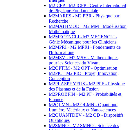
Energies
M2ICFP - M2 ICFP - Centre International
de Physique Fondamentale
M2MARES - M2 PBR - Physique par
Recherche
M2MATHMOD - M2 MM - Modélisation
Mathématique
M2MECENCLI - M2 MECENCLI -
Génie Mécanique pour les Cliniciens
M2MPRI - M2 MPRI - Fondements de
l'Informatique
M2MSV - M2 MSV - Mathématiques
pour les Sciences du Vivant
M2OPTIM - M2 OPT - Optimisation
M2PIC - M2 PIC - Projet, Innovation,
Conception
M2PLASPHYFUS - M2 PPF - Physique
des Plasmas et de la Fusion
M2PROBFIN - M2 PF - Probabilités et
Finance
M2QLMN - M2 QLMN - Quantique,
Lumière, Matériaux et Nanosciences
M2QUANTDEV - M2 QD - Dispositifs
Quantiques
M2SMNO - M2 SMNO - Science des