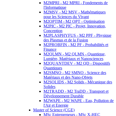
M2MPRI - M2 MPRI - Fondements de
l'Informatique
M2MSV - M2 MSV - Mathématiques
pour les Sciences du Vivant
M2OPTIM - M2 OPT - Optimisation
M2PIC - M2 PIC - Projet, Innovation,
Conception
M2PLASPHYFUS - M2 PPF - Physique
des Plasmas et de la Fusion
M2PROBFIN - M2 PF - Probabilités et
Finance
M2QLMN - M2 QLMN - Quantique,
Lumière, Matériaux et Nanosciences
M2QUANTDEV - M2 QD - Dispositifs
Quantiques
M2SMNO - M2 SMNO - Science des
Matériaux et des Nano-Objets
M2SOLIDS - M2 Solids - Mécanique des
Solides
M2TRADD - M2 TraDD - Transport et
Développement Durable
M2WAPE - M2 WAPE - Eau, Pollution de
l'Air et Energie
Master of Science (CGE)
MSc Entrepreneurs - MSc X-HEC