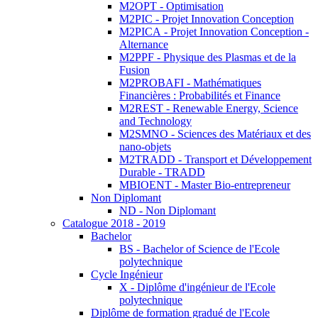
M2OPT - Optimisation
M2PIC - Projet Innovation Conception
M2PICA - Projet Innovation Conception -
Alternance
M2PPF - Physique des Plasmas et de la
Fusion
M2PROBAFI - Mathématiques
Financières : Probabilités et Finance
M2REST - Renewable Energy, Science
and Technology
M2SMNO - Sciences des Matériaux et des
nano-objets
M2TRADD - Transport et Développement
Durable - TRADD
MBIOENT - Master Bio-entrepreneur
Non Diplomant
ND - Non Diplomant
Catalogue 2018 - 2019
Bachelor
BS - Bachelor of Science de l'Ecole
polytechnique
Cycle Ingénieur
X - Diplôme d'ingénieur de l'Ecole
polytechnique
Diplôme de formation gradué de l'Ecole