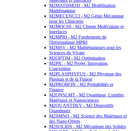
Matériaux et Interfaces
M2MATHMOD - M2 Modélisation
Mathématique
M2MECENCLI - M2 Génie Mécanique
pour les Cliniciens
M2MOCHI - M2 Chimie Moléculaire et
Interfaces
M2MPRI - M2 Fondements de
l'Informatique MPRI
M2MSV - M2 Mathématiques pour les
Sciences du Vivant
M2OPTIM - M2 Optimisation
M2PIC - M2 Projet, Innovation,
Conception
M2PLASPHYFUS - M2 Physique des
Plasmas et de la Fusion
M2PROBFIN - M2 Probabilités et
Finance
M2QNSLMT - M2 Quantique, Lumière,
Matériaux et Nanosciences
M2QUANTDEV - M2 Dispositifs
Quantiques
M2SMNO - M2 Science des Matériaux et
des Nano-Objets
M2SOLIDS - M2 Mécanique des Solides