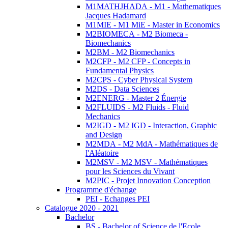
M1MATHJHADA - M1 - Mathematiques
Jacques Hadamard
M1MIE - M1 MiE - Master in Economics
M2BIOMECA - M2 Biomeca -
Biomechanics
M2BM - M2 Biomechanics
M2CFP - M2 CFP - Concepts in
Fundamental Physics
M2CPS - Cyber Physical System
M2DS - Data Sciences
M2ENERG - Master 2 Énergie
M2FLUIDS - M2 Fluids - Fluid
Mechanics
M2IGD - M2 IGD - Interaction, Graphic
and Design
M2MDA - M2 MdA - Mathématiques de
l'Aléatoire
M2MSV - M2 MSV - Mathématiques
pour les Sciences du Vivant
M2PIC - Projet Innovation Conception
Programme d'échange
PEI - Echanges PEI
Catalogue 2020 - 2021
Bachelor
BS - Bachelor of Science de l'Ecole