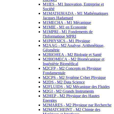
M1IES - M1 Innovation, Entreprise et
Société
M1MATHJHADA - M1 Mathématiques
Jacques Hadamard
M1MECHA - M1 Mécanique
M1MIE - M1 en Economie
M1MPRI - M1 Fondements de
l'Informatique MPRI
M1PHYSICS - M1 Physique
M2AAG - M2 Analyse, Arithmétique,
Géométrie
M2BIOHEA - M2 Biologie et Santé
M2BIOMECA - M2 Biomécanique et
Ingéniérie Biomédical
M2CFP - M2 Concepts en Physique
Fondamentale
M2CPS - M2 Système Cyber Physique
M2DS - M2 Data Science
M2FLUIDS - M2 Mécanique des Fluides
M2GI - M2 Grands Instruments
M2HEP - M2 Physique des Hautes
Energies
M2MARES - M2 Physique par Recherche
M2MATCHEINT - M2 Chimie des