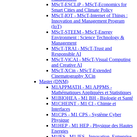
MScT-ESCLiP - MScT-Economics for
Smart Cities and Climate Policy
MScT-IOT - MScT-Internet of Things :
Innovation and Management Program
(IoT)
MScT-STEEM - MScT-Energy
Environment : Science Technology &
Management
MScT-TRAI - MScT-Trust and
Responsible AI
MScT-ViCAI - MScT-Visual Computing
and Creative AI
MScT-XCin - MScT-Extended
Cinematography XCin
Master (DNM)
M1APPMATH - M1 APPMS -
Mathématiques Appliquées et Statistiques
M1BIOHEA - M1 BH - Biologie et Santé
M1CHEINT - M1 CI - Chimie et
Interfaces
M1CPS - M1 CPS - Système Cyber
Physique
M1HEP - M1 HEP - Physique des Hautes
Energies
M1IES - M1 IES - Innovation, Entreprise