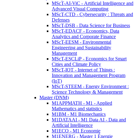
MScT-AI-ViC - Artificial Intelligence and
Advanced Visual Computing
MScT-CTD - Cybersecurity : Threats and
Defenses
MScT-DSB - Data Science for Business
MScT-EDACF - Economics, Data
Analytics and Corporate Finance
MScT-EESM - Environmental
Engineering and Sustainability
Management
MScT-ESCLiP - Economics for Smart
Cities and Climate Policy
MScT-IOT - Internet of Things :
Innovation and Management Program
(IoT)
MScT-STEEM - Energy Environment :
Science Technology & Management
Master (DNM)
M1APPMATH - M1 - Applied
Mathematics and statistics
M1BM - M1 Biomechanics
M1DATAAI - M1 Data AI - Data and
Artificial Intelligence
M1ECO - M1 Economie
M1ENERG - Master 1 Énergie