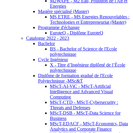
M2WAPE - M2 Eau, Pollution de l'Air et
Energies
Mastère spécialisé (Master)
MS ETRE - MS Energies Renouvelables :
Technologies et Entrepreneuriat (Master)
Programme d'échange
EuroteQ - Diplôme EuroteQ
Catalogue 2022 - 2023
Bachelor
BS - Bachelor of Science de l'Ecole
polytechnique
Cycle Ingénieur
X - Titre d’Ingénieur diplômé de l’École
polytechnique
Diplôme de formation gradué de l'Ecole
Polytechnique -MSc&T
MScT-AI-ViC - MScT-Artificial
Intelligence and Advanced Visual
Computing
MScT-CTD - MScT-Cybersecurity :
Threats and Defenses
MScT-DSB - MScT-Data Science for
Business
MScT-EDACF - MScT-Economics, Data
Analytics and Corporate Finance