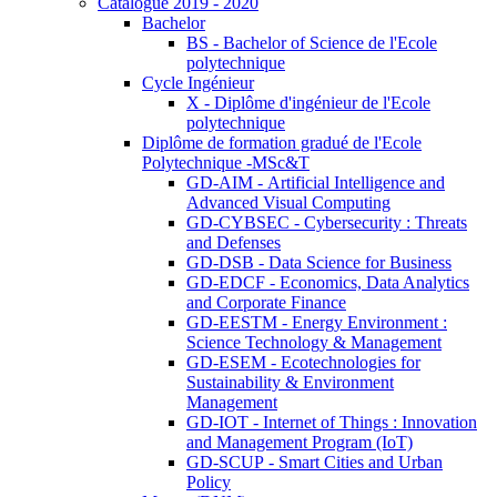
Catalogue 2019 - 2020
Bachelor
BS - Bachelor of Science de l'Ecole
polytechnique
Cycle Ingénieur
X - Diplôme d'ingénieur de l'Ecole
polytechnique
Diplôme de formation gradué de l'Ecole
Polytechnique -MSc&T
GD-AIM - Artificial Intelligence and
Advanced Visual Computing
GD-CYBSEC - Cybersecurity : Threats
and Defenses
GD-DSB - Data Science for Business
GD-EDCF - Economics, Data Analytics
and Corporate Finance
GD-EESTM - Energy Environment :
Science Technology & Management
GD-ESEM - Ecotechnologies for
Sustainability & Environment
Management
GD-IOT - Internet of Things : Innovation
and Management Program (IoT)
GD-SCUP - Smart Cities and Urban
Policy