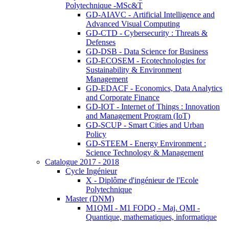
Polytechnique -MSc&T
GD-AIAVC - Artificial Intelligence and
Advanced Visual Computing
GD-CTD - Cybersecurity : Threats &
Defenses
GD-DSB - Data Science for Business
GD-ECOSEM - Ecotechnologies for
Sustainability & Environment
Management
GD-EDACF - Economics, Data Analytics
and Corporate Finance
GD-IOT - Internet of Things : Innovation
and Management Program (IoT)
GD-SCUP - Smart Cities and Urban
Policy
GD-STEEM - Energy Environment :
Science Technology & Management
Catalogue 2017 - 2018
Cycle Ingénieur
X - Diplôme d'ingénieur de l'Ecole
Polytechnique
Master (DNM)
M1QMI - M1 FODQ - Maj. QMI -
Quantique, mathematiques, informatique