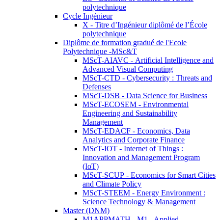
polytechnique
Cycle Ingénieur
X - Titre d’Ingénieur diplômé de l’École
polytechnique
Diplôme de formation gradué de l'Ecole
Polytechnique -MSc&T
MScT-AIAVC - Artificial Intelligence and
Advanced Visual Computing
MScT-CTD - Cybersecurity : Threats and
Defenses
MScT-DSB - Data Science for Business
MScT-ECOSEM - Environmental
Engineering and Sustainability
Management
MScT-EDACF - Economics, Data
Analytics and Corporate Finance
MScT-IOT - Internet of Things :
Innovation and Management Program
(IoT)
MScT-SCUP - Economics for Smart Cities
and Climate Policy
MScT-STEEM - Energy Environment :
Science Technology & Management
Master (DNM)
M1APPMATH - M1 - Applied