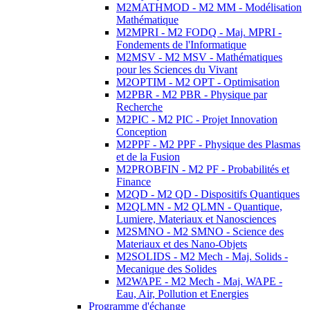
M2MATHMOD - M2 MM - Modélisation
Mathématique
M2MPRI - M2 FODQ - Maj. MPRI -
Fondements de l'Informatique
M2MSV - M2 MSV - Mathématiques
pour les Sciences du Vivant
M2OPTIM - M2 OPT - Optimisation
M2PBR - M2 PBR - Physique par
Recherche
M2PIC - M2 PIC - Projet Innovation
Conception
M2PPF - M2 PPF - Physique des Plasmas
et de la Fusion
M2PROBFIN - M2 PF - Probabilités et
Finance
M2QD - M2 QD - Dispositifs Quantiques
M2QLMN - M2 QLMN - Quantique,
Lumiere, Materiaux et Nanosciences
M2SMNO - M2 SMNO - Science des
Materiaux et des Nano-Objets
M2SOLIDS - M2 Mech - Maj. Solids -
Mecanique des Solides
M2WAPE - M2 Mech - Maj. WAPE -
Eau, Air, Pollution et Energies
Programme d'échange