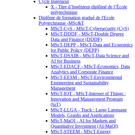
Cycle Ingénieur
X - Titre d’Ingénieur diplômé de l’École
polytechnique
Diplôme de formation gradué de l'Ecole
Polytechnique -MSc&T
MScT-CyS - MScT-Cybersecurity (CyS)
MScT-DDDF - MScT-Double Degree
Data and Finance (DDDF)
MScT-DEPP - MScT-Data and Economics
for Public Policy (DEPP)
MScT-DSAIB - MScT-Data Science and
AI for Business
MScT-EDACF - MScT-Economics, Data
Analytics and Corporate Finance
MScT-EESM - MScT-Environmental
Engineering and Sustainability
Management
MScT-IOT - MScT-Internet of Things :
Innovation and Management Program
(IoT)
MScT-LLGA - Track : Large Language
Models, Graphs and Applications
MScT-MaQI - AI for Markets and
Quantitative Investment (AI-MaQI)
MScT-STEEM - MScT-Energy