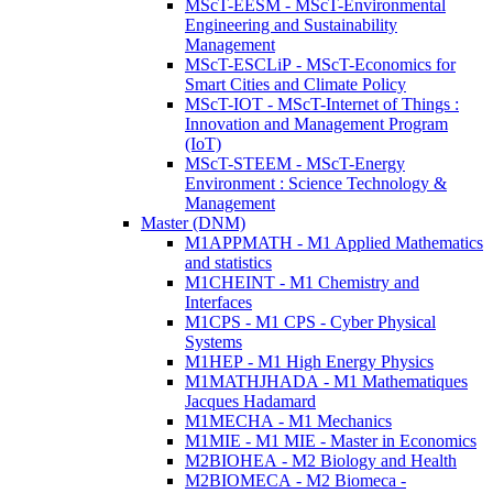
MScT-EESM - MScT-Environmental
Engineering and Sustainability
Management
MScT-ESCLiP - MScT-Economics for
Smart Cities and Climate Policy
MScT-IOT - MScT-Internet of Things :
Innovation and Management Program
(IoT)
MScT-STEEM - MScT-Energy
Environment : Science Technology &
Management
Master (DNM)
M1APPMATH - M1 Applied Mathematics
and statistics
M1CHEINT - M1 Chemistry and
Interfaces
M1CPS - M1 CPS - Cyber Physical
Systems
M1HEP - M1 High Energy Physics
M1MATHJHADA - M1 Mathematiques
Jacques Hadamard
M1MECHA - M1 Mechanics
M1MIE - M1 MIE - Master in Economics
M2BIOHEA - M2 Biology and Health
M2BIOMECA - M2 Biomeca -