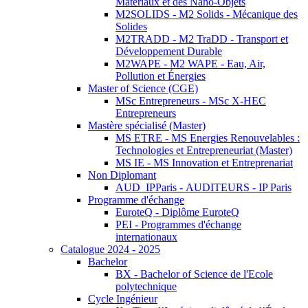
Matériaux et des Nano-Objets
M2SOLIDS - M2 Solids - Mécanique des
Solides
M2TRADD - M2 TraDD - Transport et
Développement Durable
M2WAPE - M2 WAPE - Eau, Air,
Pollution et Énergies
Master of Science (CGE)
MSc Entrepreneurs - MSc X-HEC
Entrepreneurs
Mastère spécialisé (Master)
MS ETRE - MS Energies Renouvelables :
Technologies et Entrepreneuriat (Master)
MS IE - MS Innovation et Entreprenariat
Non Diplomant
AUD_IPParis - AUDITEURS - IP Paris
Programme d'échange
EuroteQ - Diplôme EuroteQ
PEI - Programmes d'échange
internationaux
Catalogue 2024 - 2025
Bachelor
BX - Bachelor of Science de l'Ecole
polytechnique
Cycle Ingénieur