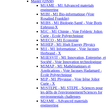
Master (DNM)
M1AME - M1 Advanced materials
engineering
M1BI - M1 Bio-informatique (Voie
Rosalind Franklin)
M1BS - M1 Biologie-Santé - Voie Boris
Ephrussi-X
M1C - M1 Chimie - Voie Fréderic Joliot-
Curie - Ecole Polytechnique
M1ECO - M1 Economie
M1HEP - M1 High Energy Physics
M1I - M1 Informatique - Voie Jacques
Herbrand - X
M1IESVIT - M1 Innovation, Entreprise, et
Société - Voie Innovation technologique
M1MAP - M1 Mathématiques et
Applications - Voie Jacques Hadamard -
École Polytechnique
M1P - M1 Physique - Voie Irène Joliot
Curie - X
M1STEPE - M1 STEPE - Sciences pour
les défis de l'environnement/Sciences for
environmentals challenges
M2AME - Advanced materials
engineering