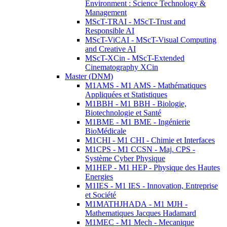
Environment : Science Technology &
Management
MScT-TRAI - MScT-Trust and
Responsible AI
MScT-ViCAI - MScT-Visual Computing
and Creative AI
MScT-XCin - MScT-Extended
Cinematography XCin
Master (DNM)
M1AMS - M1 AMS - Mathématiques
Appliquées et Statistiques
M1BBH - M1 BBH - Biologie,
Biotechnologie et Santé
M1BME - M1 BME - Ingénierie
BioMédicale
M1CHI - M1 CHI - Chimie et Interfaces
M1CPS - M1 CCSN - Maj. CPS -
Système Cyber Physique
M1HEP - M1 HEP - Physique des Hautes
Energies
M1IES - M1 IES - Innovation, Entreprise
et Société
M1MATHJHADA - M1 MJH -
Mathematiques Jacques Hadamard
M1MEC - M1 Mech - Mecanique