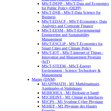
MScT-DEPP - MScT-Data and Economics
for Public Policy (DEPP)
MScT-DSB - MScT-Data Science for
Business
MScT-EDACF - MScT-Economics, Data
Analytics and Corporate Finance
MScT-EESM - MScT-Environmental
Engineering and Sustainability
Management
MScT-ESCLiP - MScT-Economics for
Smart Cities and Climate Policy
MScT-IOT - MScT-Internet of Things :
Innovation and Management Program
(IoT)
MScT-STEEM - MScT-Energy
Environment : Science Technology &
Management
Master (DNM)
M1APPMATH - M1 Mathématiques
Appliquées et Statistiques
M1BIOHEA - M1 Biologie et Santé
M1CHEINT - M1 Chimie et Interfaces
M1CPS - M1 Système Cyber Physique
M1HEP - M1 Physique des Hautes
Energies