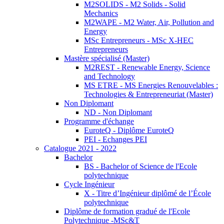
M2SOLIDS - M2 Solids - Solid
Mechanics
M2WAPE - M2 Water, Air, Pollution and
Energy
MSc Entrepreneurs - MSc X-HEC
Entrepreneurs
Mastère spécialisé (Master)
M2REST - Renewable Energy, Science
and Technology
MS ETRE - MS Energies Renouvelables :
Technologies & Entrepreneuriat (Master)
Non Diplomant
ND - Non Diplomant
Programme d'échange
EuroteQ - Diplôme EuroteQ
PEI - Echanges PEI
Catalogue 2021 - 2022
Bachelor
BS - Bachelor of Science de l'Ecole
polytechnique
Cycle Ingénieur
X - Titre d’Ingénieur diplômé de l’École
polytechnique
Diplôme de formation gradué de l'Ecole
Polytechnique -MSc&T