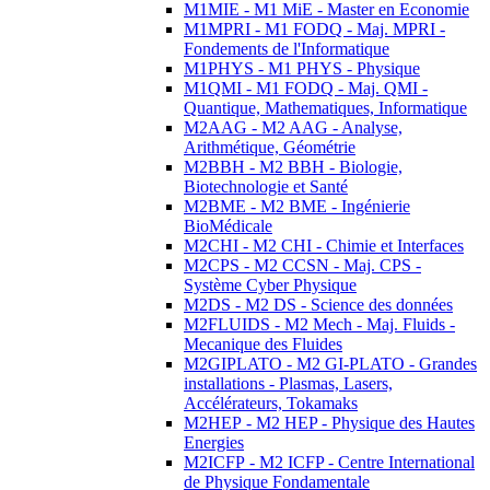
M1MIE - M1 MiE - Master en Economie
M1MPRI - M1 FODQ - Maj. MPRI -
Fondements de l'Informatique
M1PHYS - M1 PHYS - Physique
M1QMI - M1 FODQ - Maj. QMI -
Quantique, Mathematiques, Informatique
M2AAG - M2 AAG - Analyse,
Arithmétique, Géométrie
M2BBH - M2 BBH - Biologie,
Biotechnologie et Santé
M2BME - M2 BME - Ingénierie
BioMédicale
M2CHI - M2 CHI - Chimie et Interfaces
M2CPS - M2 CCSN - Maj. CPS -
Système Cyber Physique
M2DS - M2 DS - Science des données
M2FLUIDS - M2 Mech - Maj. Fluids -
Mecanique des Fluides
M2GIPLATO - M2 GI-PLATO - Grandes
installations - Plasmas, Lasers,
Accélérateurs, Tokamaks
M2HEP - M2 HEP - Physique des Hautes
Energies
M2ICFP - M2 ICFP - Centre International
de Physique Fondamentale