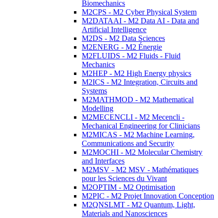
Biomechanics
M2CPS - M2 Cyber Physical System
M2DATAAI - M2 Data AI - Data and
Artificial Intelligence
M2DS - M2 Data Sciences
M2ENERG - M2 Énergie
M2FLUIDS - M2 Fluids - Fluid
Mechanics
M2HEP - M2 High Energy physics
M2ICS - M2 Integration, Circuits and
Systems
M2MATHMOD - M2 Mathematical
Modelling
M2MECENCLI - M2 Mecencli -
Mechanical Engineering for Clinicians
M2MICAS - M2 Machine Learning,
Communications and Security
M2MOCHI - M2 Molecular Chemistry
and Interfaces
M2MSV - M2 MSV - Mathématiques
pour les Sciences du Vivant
M2OPTIM - M2 Optimisation
M2PIC - M2 Projet Innovation Conception
M2QNSLMT - M2 Quantum, Light,
Materials and Nanosciences