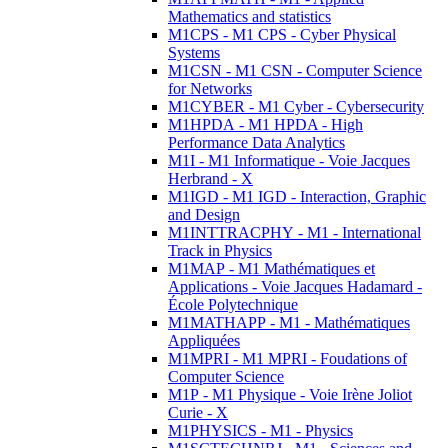
Mathematics and statistics
M1CPS - M1 CPS - Cyber Physical
Systems
M1CSN - M1 CSN - Computer Science
for Networks
M1CYBER - M1 Cyber - Cybersecurity
M1HPDA - M1 HPDA - High
Performance Data Analytics
M1I - M1 Informatique - Voie Jacques
Herbrand - X
M1IGD - M1 IGD - Interaction, Graphic
and Design
M1INTTRACPHY - M1 - International
Track in Physics
M1MAP - M1 Mathématiques et
Applications - Voie Jacques Hadamard -
École Polytechnique
M1MATHAPP - M1 - Mathématiques
Appliquées
M1MPRI - M1 MPRI - Foudations of
Computer Science
M1P - M1 Physique - Voie Irène Joliot
Curie - X
M1PHYSICS - M1 - Physics