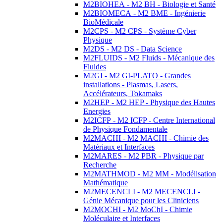
M2BIOHEA - M2 BH - Biologie et Santé
M2BIOMECA - M2 BME - Ingénierie
BioMédicale
M2CPS - M2 CPS - Système Cyber
Physique
M2DS - M2 DS - Data Science
M2FLUIDS - M2 Fluids - Mécanique des
Fluides
M2GI - M2 GI-PLATO - Grandes
installations - Plasmas, Lasers,
Accélérateurs, Tokamaks
M2HEP - M2 HEP - Physique des Hautes
Energies
M2ICFP - M2 ICFP - Centre International
de Physique Fondamentale
M2MACHI - M2 MACHI - Chimie des
Matériaux et Interfaces
M2MARES - M2 PBR - Physique par
Recherche
M2MATHMOD - M2 MM - Modélisation
Mathématique
M2MECENCLI - M2 MECENCLI -
Génie Mécanique pour les Cliniciens
M2MOCHI - M2 MoChI - Chimie
Moléculaire et Interfaces