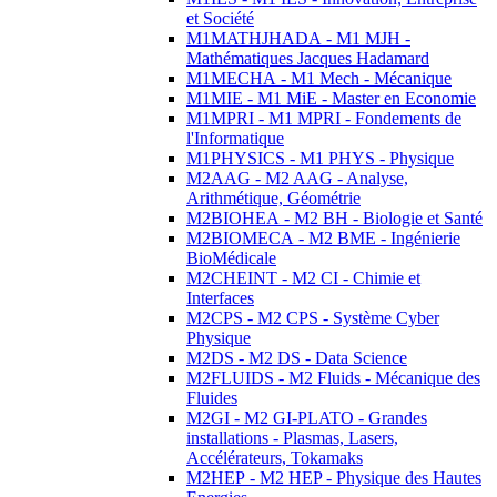
et Société
M1MATHJHADA - M1 MJH -
Mathématiques Jacques Hadamard
M1MECHA - M1 Mech - Mécanique
M1MIE - M1 MiE - Master en Economie
M1MPRI - M1 MPRI - Fondements de
l'Informatique
M1PHYSICS - M1 PHYS - Physique
M2AAG - M2 AAG - Analyse,
Arithmétique, Géométrie
M2BIOHEA - M2 BH - Biologie et Santé
M2BIOMECA - M2 BME - Ingénierie
BioMédicale
M2CHEINT - M2 CI - Chimie et
Interfaces
M2CPS - M2 CPS - Système Cyber
Physique
M2DS - M2 DS - Data Science
M2FLUIDS - M2 Fluids - Mécanique des
Fluides
M2GI - M2 GI-PLATO - Grandes
installations - Plasmas, Lasers,
Accélérateurs, Tokamaks
M2HEP - M2 HEP - Physique des Hautes