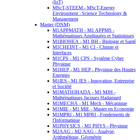
(IoT)
MScT-STEEM - MScT-Energy
Environment : Science Technology &
Management
Master (DNM)
M1APPMATH - M1 APPMS -
Mathématiques Appliquées et Statistiques
M1BIOHEA - M1 BH - Biologie et Santé
M1CHEINT - M1 CI - Chimie et
Interfaces
M1CPS - M1 CPS - Système Cyber
Physique
M1HEP - M1 HEP - Physique des Hautes
Energies
M1IES - M1 IES - Innovation, Entreprise
et Société
M1MATHJHADA - M1 MJH -
Mathématiques Jacques Hadamard
M1MECHA - M1 Mech - Mécanique
M1MIE - M1 MiE - Master en Economie
M1MPRI - M1 MPRI - Fondements de
l'Informatique
M1PHYSICS - M1 PHYS - Physique
M2AAG - M2 AAG - Analyse,
Arithmétique, Géométrie