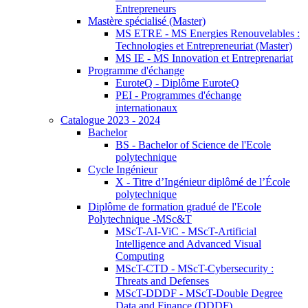
Entrepreneurs
Mastère spécialisé (Master)
MS ETRE - MS Energies Renouvelables :
Technologies et Entrepreneuriat (Master)
MS IE - MS Innovation et Entreprenariat
Programme d'échange
EuroteQ - Diplôme EuroteQ
PEI - Programmes d'échange
internationaux
Catalogue 2023 - 2024
Bachelor
BS - Bachelor of Science de l'Ecole
polytechnique
Cycle Ingénieur
X - Titre d’Ingénieur diplômé de l’École
polytechnique
Diplôme de formation gradué de l'Ecole
Polytechnique -MSc&T
MScT-AI-ViC - MScT-Artificial
Intelligence and Advanced Visual
Computing
MScT-CTD - MScT-Cybersecurity :
Threats and Defenses
MScT-DDDF - MScT-Double Degree
Data and Finance (DDDF)