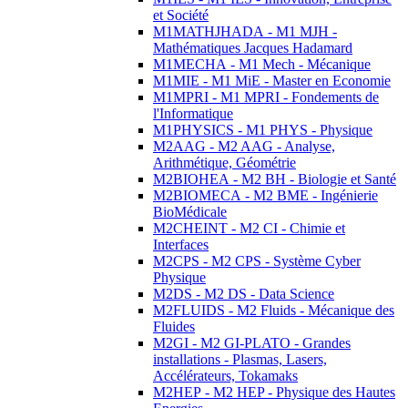
et Société
M1MATHJHADA - M1 MJH -
Mathématiques Jacques Hadamard
M1MECHA - M1 Mech - Mécanique
M1MIE - M1 MiE - Master en Economie
M1MPRI - M1 MPRI - Fondements de
l'Informatique
M1PHYSICS - M1 PHYS - Physique
M2AAG - M2 AAG - Analyse,
Arithmétique, Géométrie
M2BIOHEA - M2 BH - Biologie et Santé
M2BIOMECA - M2 BME - Ingénierie
BioMédicale
M2CHEINT - M2 CI - Chimie et
Interfaces
M2CPS - M2 CPS - Système Cyber
Physique
M2DS - M2 DS - Data Science
M2FLUIDS - M2 Fluids - Mécanique des
Fluides
M2GI - M2 GI-PLATO - Grandes
installations - Plasmas, Lasers,
Accélérateurs, Tokamaks
M2HEP - M2 HEP - Physique des Hautes