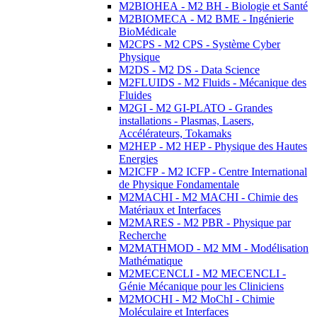
M2BIOHEA - M2 BH - Biologie et Santé
M2BIOMECA - M2 BME - Ingénierie
BioMédicale
M2CPS - M2 CPS - Système Cyber
Physique
M2DS - M2 DS - Data Science
M2FLUIDS - M2 Fluids - Mécanique des
Fluides
M2GI - M2 GI-PLATO - Grandes
installations - Plasmas, Lasers,
Accélérateurs, Tokamaks
M2HEP - M2 HEP - Physique des Hautes
Energies
M2ICFP - M2 ICFP - Centre International
de Physique Fondamentale
M2MACHI - M2 MACHI - Chimie des
Matériaux et Interfaces
M2MARES - M2 PBR - Physique par
Recherche
M2MATHMOD - M2 MM - Modélisation
Mathématique
M2MECENCLI - M2 MECENCLI -
Génie Mécanique pour les Cliniciens
M2MOCHI - M2 MoChI - Chimie
Moléculaire et Interfaces