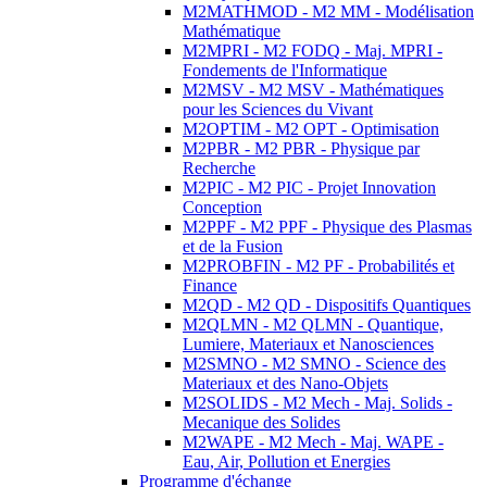
M2MATHMOD - M2 MM - Modélisation
Mathématique
M2MPRI - M2 FODQ - Maj. MPRI -
Fondements de l'Informatique
M2MSV - M2 MSV - Mathématiques
pour les Sciences du Vivant
M2OPTIM - M2 OPT - Optimisation
M2PBR - M2 PBR - Physique par
Recherche
M2PIC - M2 PIC - Projet Innovation
Conception
M2PPF - M2 PPF - Physique des Plasmas
et de la Fusion
M2PROBFIN - M2 PF - Probabilités et
Finance
M2QD - M2 QD - Dispositifs Quantiques
M2QLMN - M2 QLMN - Quantique,
Lumiere, Materiaux et Nanosciences
M2SMNO - M2 SMNO - Science des
Materiaux et des Nano-Objets
M2SOLIDS - M2 Mech - Maj. Solids -
Mecanique des Solides
M2WAPE - M2 Mech - Maj. WAPE -
Eau, Air, Pollution et Energies
Programme d'échange