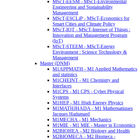
MScT-EESM - MScT-Environmental
Engineering and Sustainability
Management
MScT-ESCLiP - MScT-Economics for
Smart Cities and Climate Policy
MScT-IOT - MScT-Internet of Things :
Innovation and Management Program
(IoT)
MScT-STEEM - MScT-Energy
Environment : Science Technology &
Management
Master (DNM)
M1APPMATH - M1 Applied Mathematics
and statistics
M1CHEINT - M1 Chemistry and
Interfaces
M1CPS - M1 CPS - Cyber Physical
Systems
M1HEP - M1 High Energy Physics
M1MATHJHADA - M1 Mathematiques
Jacques Hadamard
M1MECHA - M1 Mechanics
M1MIE - M1 MIE - Master in Economics
M2BIOHEA - M2 Biology and Health
M2BIOMECA - M2 Biomeca -