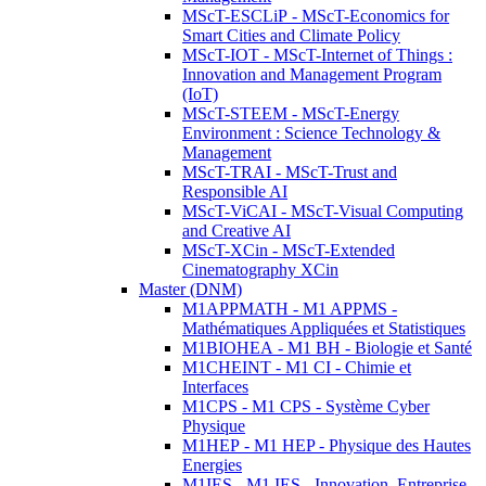
MScT-ESCLiP - MScT-Economics for
Smart Cities and Climate Policy
MScT-IOT - MScT-Internet of Things :
Innovation and Management Program
(IoT)
MScT-STEEM - MScT-Energy
Environment : Science Technology &
Management
MScT-TRAI - MScT-Trust and
Responsible AI
MScT-ViCAI - MScT-Visual Computing
and Creative AI
MScT-XCin - MScT-Extended
Cinematography XCin
Master (DNM)
M1APPMATH - M1 APPMS -
Mathématiques Appliquées et Statistiques
M1BIOHEA - M1 BH - Biologie et Santé
M1CHEINT - M1 CI - Chimie et
Interfaces
M1CPS - M1 CPS - Système Cyber
Physique
M1HEP - M1 HEP - Physique des Hautes
Energies
M1IES - M1 IES - Innovation, Entreprise