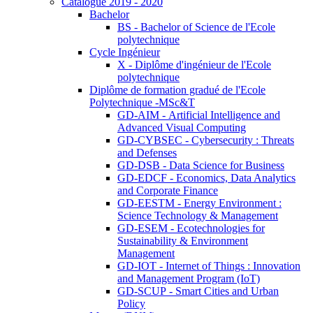
Catalogue 2019 - 2020
Bachelor
BS - Bachelor of Science de l'Ecole
polytechnique
Cycle Ingénieur
X - Diplôme d'ingénieur de l'Ecole
polytechnique
Diplôme de formation gradué de l'Ecole
Polytechnique -MSc&T
GD-AIM - Artificial Intelligence and
Advanced Visual Computing
GD-CYBSEC - Cybersecurity : Threats
and Defenses
GD-DSB - Data Science for Business
GD-EDCF - Economics, Data Analytics
and Corporate Finance
GD-EESTM - Energy Environment :
Science Technology & Management
GD-ESEM - Ecotechnologies for
Sustainability & Environment
Management
GD-IOT - Internet of Things : Innovation
and Management Program (IoT)
GD-SCUP - Smart Cities and Urban
Policy