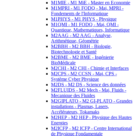
M1MIE - M1 MiE - Master en Economie
M1MPRI - M1 FODQ - Maj. MPRI -
Fondements de l'Informatique
M1PHYS - M1 PHYS - Physique
M1QMI - M1 FODQ - Maj. QMI -
Quantique, Mathematiques, Informatique
M2AAG - M2 AAG - Analyse,
Arithmétique, Géométrie
M2BBH - M2 BBH - Biologie,
Biotechnologie et Santé
M2BME - M2 BME - Ingénierie
BioMédicale
M2CHI - M2 CHI - Chimie et Interfaces
M2CPS - M2 CCSN - Maj. CPS -
Système Cyber Physique
M2DS - M2 DS - Science des données
M2FLUIDS - M2 Mech - Maj. Fluids -
Mecanique des Fluides
M2GIPLATO - M2 GI-PLATO - Grandes
installations - Plasmas, Lasers,
Accélérateurs, Tokamaks
M2HEP - M2 HEP - Physique des Hautes
Energies
M2ICFP - M2 ICFP - Centre International
de Physique Fondamentale