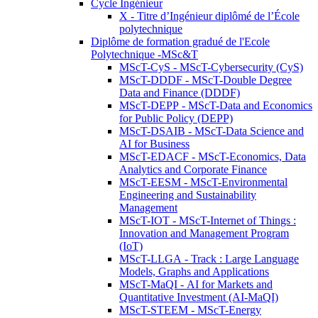
Cycle Ingénieur
X - Titre d’Ingénieur diplômé de l’École
polytechnique
Diplôme de formation gradué de l'Ecole
Polytechnique -MSc&T
MScT-CyS - MScT-Cybersecurity (CyS)
MScT-DDDF - MScT-Double Degree
Data and Finance (DDDF)
MScT-DEPP - MScT-Data and Economics
for Public Policy (DEPP)
MScT-DSAIB - MScT-Data Science and
AI for Business
MScT-EDACF - MScT-Economics, Data
Analytics and Corporate Finance
MScT-EESM - MScT-Environmental
Engineering and Sustainability
Management
MScT-IOT - MScT-Internet of Things :
Innovation and Management Program
(IoT)
MScT-LLGA - Track : Large Language
Models, Graphs and Applications
MScT-MaQI - AI for Markets and
Quantitative Investment (AI-MaQI)
MScT-STEEM - MScT-Energy