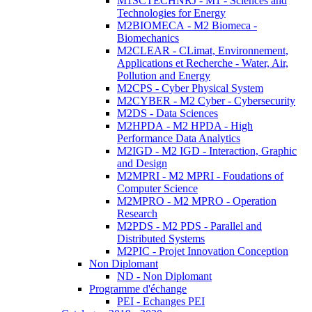
M1SCTECHNRJ - M1 - Sciences and
Technologies for Energy
M2BIOMECA - M2 Biomeca -
Biomechanics
M2CLEAR - CLimat, Environnement,
Applications et Recherche - Water, Air,
Pollution and Energy
M2CPS - Cyber Physical System
M2CYBER - M2 Cyber - Cybersecurity
M2DS - Data Sciences
M2HPDA - M2 HPDA - High
Performance Data Analytics
M2IGD - M2 IGD - Interaction, Graphic
and Design
M2MPRI - M2 MPRI - Foudations of
Computer Science
M2MPRO - M2 MPRO - Operation
Research
M2PDS - M2 PDS - Parallel and
Distributed Systems
M2PIC - Projet Innovation Conception
Non Diplomant
ND - Non Diplomant
Programme d'échange
PEI - Echanges PEI