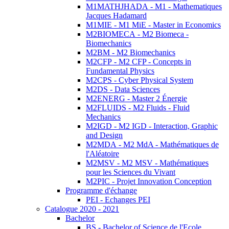
M1MATHJHADA - M1 - Mathematiques
Jacques Hadamard
M1MIE - M1 MiE - Master in Economics
M2BIOMECA - M2 Biomeca -
Biomechanics
M2BM - M2 Biomechanics
M2CFP - M2 CFP - Concepts in
Fundamental Physics
M2CPS - Cyber Physical System
M2DS - Data Sciences
M2ENERG - Master 2 Énergie
M2FLUIDS - M2 Fluids - Fluid
Mechanics
M2IGD - M2 IGD - Interaction, Graphic
and Design
M2MDA - M2 MdA - Mathématiques de
l'Aléatoire
M2MSV - M2 MSV - Mathématiques
pour les Sciences du Vivant
M2PIC - Projet Innovation Conception
Programme d'échange
PEI - Echanges PEI
Catalogue 2020 - 2021
Bachelor
BS - Bachelor of Science de l'Ecole