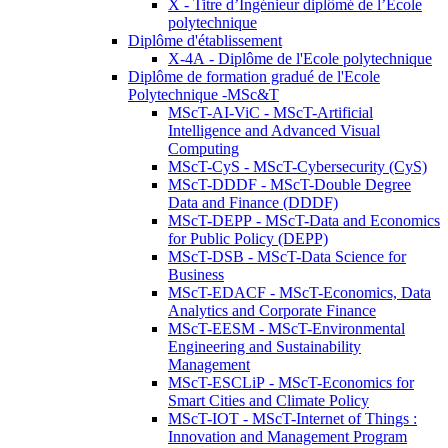
X - Titre d’Ingénieur diplômé de l’École
polytechnique
Diplôme d'établissement
X-4A - Diplôme de l'Ecole polytechnique
Diplôme de formation gradué de l'Ecole
Polytechnique -MSc&T
MScT-AI-ViC - MScT-Artificial
Intelligence and Advanced Visual
Computing
MScT-CyS - MScT-Cybersecurity (CyS)
MScT-DDDF - MScT-Double Degree
Data and Finance (DDDF)
MScT-DEPP - MScT-Data and Economics
for Public Policy (DEPP)
MScT-DSB - MScT-Data Science for
Business
MScT-EDACF - MScT-Economics, Data
Analytics and Corporate Finance
MScT-EESM - MScT-Environmental
Engineering and Sustainability
Management
MScT-ESCLiP - MScT-Economics for
Smart Cities and Climate Policy
MScT-IOT - MScT-Internet of Things :
Innovation and Management Program