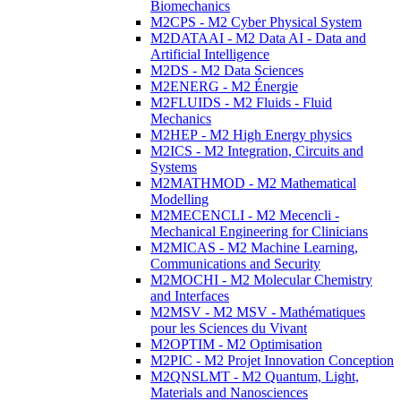
Biomechanics
M2CPS - M2 Cyber Physical System
M2DATAAI - M2 Data AI - Data and
Artificial Intelligence
M2DS - M2 Data Sciences
M2ENERG - M2 Énergie
M2FLUIDS - M2 Fluids - Fluid
Mechanics
M2HEP - M2 High Energy physics
M2ICS - M2 Integration, Circuits and
Systems
M2MATHMOD - M2 Mathematical
Modelling
M2MECENCLI - M2 Mecencli -
Mechanical Engineering for Clinicians
M2MICAS - M2 Machine Learning,
Communications and Security
M2MOCHI - M2 Molecular Chemistry
and Interfaces
M2MSV - M2 MSV - Mathématiques
pour les Sciences du Vivant
M2OPTIM - M2 Optimisation
M2PIC - M2 Projet Innovation Conception
M2QNSLMT - M2 Quantum, Light,
Materials and Nanosciences