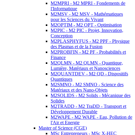
M2MPRI - M2 MPRI - Fondements de
l'Informatique
M2MSV - M2 MSV - Mathématiques
pour les Sciences du Vivant
M2OPTIM - M2 OPT - Optimisation
M2PIC - M2 PIC - Projet, Innovation,
Conception
M2PLASPHYFUS - M2 PPF - Physique
des Plasmas et de la Fusion
M2PROBFIN - M2 PF - Probabilités et
Finance
M2QLMN - M2 QLMN - Quantique,
Lumière, Matériaux et Nanosciences
M2QUANTDEV - M2 QD - Dispositifs
Quantiques
M2SMNO - M2 SMNO - Science des
Matériaux et des Nano-Objets
M2SOLIDS - M2 Solids - Mécanique des
Solides
M2TRADD - M2 TraDD - Transport et
Développement Durable
M2WAPE - M2 WAPE - Eau, Pollution de
l'Air et Energie
Master of Science (CGE)
MSc Entrepreneurs - MSc X-HEC