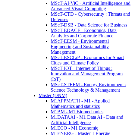
MScT-AI-ViC - Artificial Intelligence and
Advanced Visual Computing
MScT-CTD - Cybersecurity : Threats and
Defenses
MScT-DSB - Data Science for Business
MScT-EDACF - Economics, Data
Analytics and Corporate Finance
MScT-EESM - Environmental
Engineering and Sustainability
Management
MScT-ESCLiP - Economics for Smart
Cities and Climate Policy
MScT-IOT - Internet of Things :
Innovation and Management Program
(IoT)
MScT-STEEM - Energy Environment :
Science Technology & Management
Master (DNM)
M1APPMATH - M1 - Applied
Mathematics and statistics
M1BM - M1 Biomechanics
M1DATAAI - M1 Data AI - Data and
Artificial Intelligence
M1ECO - M1 Economie
M1ENERG - Master 1 Énergie