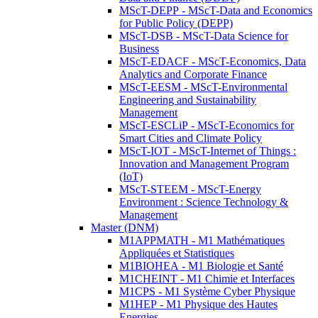
MScT-DEPP - MScT-Data and Economics
for Public Policy (DEPP)
MScT-DSB - MScT-Data Science for
Business
MScT-EDACF - MScT-Economics, Data
Analytics and Corporate Finance
MScT-EESM - MScT-Environmental
Engineering and Sustainability
Management
MScT-ESCLiP - MScT-Economics for
Smart Cities and Climate Policy
MScT-IOT - MScT-Internet of Things :
Innovation and Management Program
(IoT)
MScT-STEEM - MScT-Energy
Environment : Science Technology &
Management
Master (DNM)
M1APPMATH - M1 Mathématiques
Appliquées et Statistiques
M1BIOHEA - M1 Biologie et Santé
M1CHEINT - M1 Chimie et Interfaces
M1CPS - M1 Système Cyber Physique
M1HEP - M1 Physique des Hautes
Energies