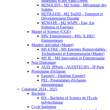
Matériaux et des Nano-Objets
M2SOLIDS - M2 Solids - Mécanique des
Solides
M2TRADD - M2 TraDD - Transport et
Développement Durable
M2WAPE - M2 WAPE - Eau, Air,
Pollution et Énergies
Master of Science (CGE)
MSc Entrepreneurs - MSc X-HEC
Entrepreneurs
Mastère spécialisé (Master)
MS ETRE - MS Energies Renouvelables :
Technologies et Entrepreneuriat (Master)
MS IE - MS Innovation et Entreprenariat
Non Diplomant
AUD_IPParis - AUDITEURS - IP Paris
Programme d'échange
EuroteQ - Diplôme EuroteQ
PEI - Programmes d'échange
internationaux
Catalogue 2024 - 2025
Bachelor
BX - Bachelor of Science de l'Ecole
polytechnique
Cycle Ingénieur