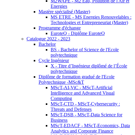
M2WAPE - M2 Eau, Pollution de l'Air et
Energies
Mastère spécialisé (Master)
MS ETRE - MS Energies Renouvelables :
Technologies et Entrepreneuriat (Master)
Programme d'échange
EuroteQ - Diplôme EuroteQ
Catalogue 2022 - 2023
Bachelor
BS - Bachelor of Science de l'Ecole
polytechnique
Cycle Ingénieur
X - Titre d’Ingénieur diplômé de l’École
polytechnique
Diplôme de formation gradué de l'Ecole
Polytechnique -MSc&T
MScT-AI-ViC - MScT-Artificial
Intelligence and Advanced Visual
Computing
MScT-CTD - MScT-Cybersecurity :
Threats and Defenses
MScT-DSB - MScT-Data Science for
Business
MScT-EDACF - MScT-Economics, Data
Analytics and Corporate Finance