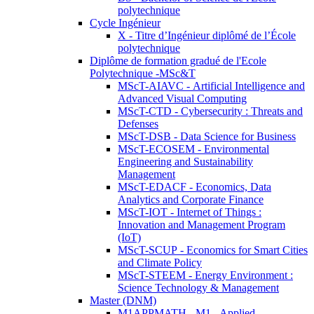
polytechnique
Cycle Ingénieur
X - Titre d’Ingénieur diplômé de l’École
polytechnique
Diplôme de formation gradué de l'Ecole
Polytechnique -MSc&T
MScT-AIAVC - Artificial Intelligence and
Advanced Visual Computing
MScT-CTD - Cybersecurity : Threats and
Defenses
MScT-DSB - Data Science for Business
MScT-ECOSEM - Environmental
Engineering and Sustainability
Management
MScT-EDACF - Economics, Data
Analytics and Corporate Finance
MScT-IOT - Internet of Things :
Innovation and Management Program
(IoT)
MScT-SCUP - Economics for Smart Cities
and Climate Policy
MScT-STEEM - Energy Environment :
Science Technology & Management
Master (DNM)
M1APPMATH - M1 - Applied