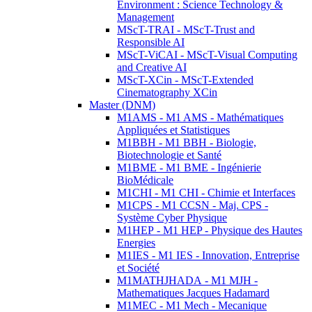
Environment : Science Technology &
Management
MScT-TRAI - MScT-Trust and
Responsible AI
MScT-ViCAI - MScT-Visual Computing
and Creative AI
MScT-XCin - MScT-Extended
Cinematography XCin
Master (DNM)
M1AMS - M1 AMS - Mathématiques
Appliquées et Statistiques
M1BBH - M1 BBH - Biologie,
Biotechnologie et Santé
M1BME - M1 BME - Ingénierie
BioMédicale
M1CHI - M1 CHI - Chimie et Interfaces
M1CPS - M1 CCSN - Maj. CPS -
Système Cyber Physique
M1HEP - M1 HEP - Physique des Hautes
Energies
M1IES - M1 IES - Innovation, Entreprise
et Société
M1MATHJHADA - M1 MJH -
Mathematiques Jacques Hadamard
M1MEC - M1 Mech - Mecanique