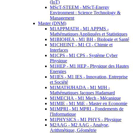
(IoT)
MScT-STEEM - MScT-Energy
Environment : Science Technology &
Management
Master (DNM)
M1APPMATH - M1 APPMS -
Mathématiques Appliquées et Statistiques
M1BIOHEA - M1 BH - Biologie et Santé
M1CHEINT - M1 CI - Chimie et
Interfaces
M1CPS - M1 CPS - Système Cyber
Physique
M1HEP - M1 HEP - Physique des Hautes
Energies
M1IES - M1 IES - Innovation, Entreprise
et Société
M1MATHJHADA - M1 MJH -
Mathématiques Jacques Hadamard
M1MECHA - M1 Mech - Mécanique
M1MIE - M1 MiE - Master en Economie
M1MPRI - M1 MPRI - Fondements de
l'Informatique
M1PHYSICS - M1 PHYS - Physique
M2AAG - M2 AAG - Analyse,
Arithmétique, Géométrie