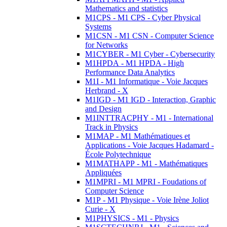
Mathematics and statistics
M1CPS - M1 CPS - Cyber Physical
Systems
M1CSN - M1 CSN - Computer Science
for Networks
M1CYBER - M1 Cyber - Cybersecurity
M1HPDA - M1 HPDA - High
Performance Data Analytics
M1I - M1 Informatique - Voie Jacques
Herbrand - X
M1IGD - M1 IGD - Interaction, Graphic
and Design
M1INTTRACPHY - M1 - International
Track in Physics
M1MAP - M1 Mathématiques et
Applications - Voie Jacques Hadamard -
École Polytechnique
M1MATHAPP - M1 - Mathématiques
Appliquées
M1MPRI - M1 MPRI - Foudations of
Computer Science
M1P - M1 Physique - Voie Irène Joliot
Curie - X
M1PHYSICS - M1 - Physics