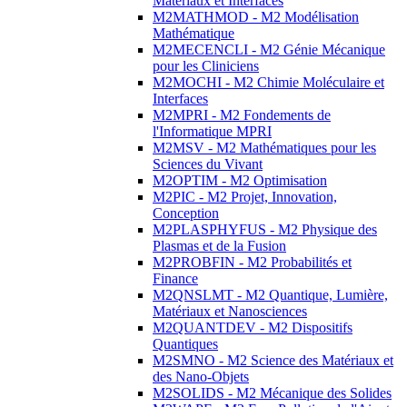
Matériaux et Interfaces
M2MATHMOD - M2 Modélisation
Mathématique
M2MECENCLI - M2 Génie Mécanique
pour les Cliniciens
M2MOCHI - M2 Chimie Moléculaire et
Interfaces
M2MPRI - M2 Fondements de
l'Informatique MPRI
M2MSV - M2 Mathématiques pour les
Sciences du Vivant
M2OPTIM - M2 Optimisation
M2PIC - M2 Projet, Innovation,
Conception
M2PLASPHYFUS - M2 Physique des
Plasmas et de la Fusion
M2PROBFIN - M2 Probabilités et
Finance
M2QNSLMT - M2 Quantique, Lumière,
Matériaux et Nanosciences
M2QUANTDEV - M2 Dispositifs
Quantiques
M2SMNO - M2 Science des Matériaux et
des Nano-Objets
M2SOLIDS - M2 Mécanique des Solides