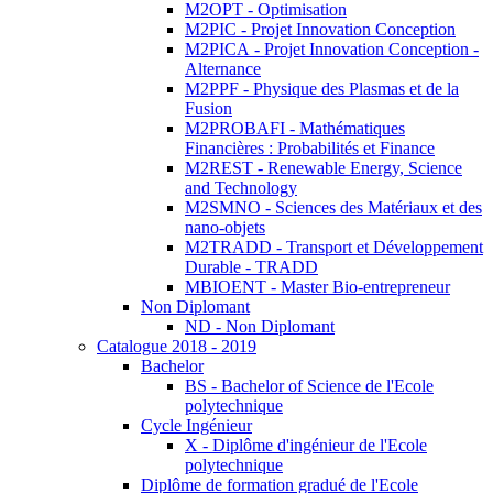
M2OPT - Optimisation
M2PIC - Projet Innovation Conception
M2PICA - Projet Innovation Conception -
Alternance
M2PPF - Physique des Plasmas et de la
Fusion
M2PROBAFI - Mathématiques
Financières : Probabilités et Finance
M2REST - Renewable Energy, Science
and Technology
M2SMNO - Sciences des Matériaux et des
nano-objets
M2TRADD - Transport et Développement
Durable - TRADD
MBIOENT - Master Bio-entrepreneur
Non Diplomant
ND - Non Diplomant
Catalogue 2018 - 2019
Bachelor
BS - Bachelor of Science de l'Ecole
polytechnique
Cycle Ingénieur
X - Diplôme d'ingénieur de l'Ecole
polytechnique
Diplôme de formation gradué de l'Ecole