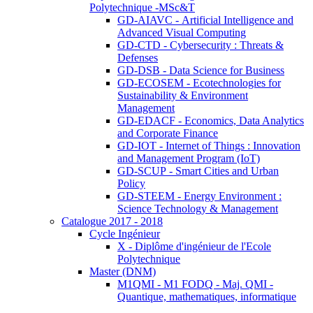
Polytechnique -MSc&T
GD-AIAVC - Artificial Intelligence and
Advanced Visual Computing
GD-CTD - Cybersecurity : Threats &
Defenses
GD-DSB - Data Science for Business
GD-ECOSEM - Ecotechnologies for
Sustainability & Environment
Management
GD-EDACF - Economics, Data Analytics
and Corporate Finance
GD-IOT - Internet of Things : Innovation
and Management Program (IoT)
GD-SCUP - Smart Cities and Urban
Policy
GD-STEEM - Energy Environment :
Science Technology & Management
Catalogue 2017 - 2018
Cycle Ingénieur
X - Diplôme d'ingénieur de l'Ecole
Polytechnique
Master (DNM)
M1QMI - M1 FODQ - Maj. QMI -
Quantique, mathematiques, informatique