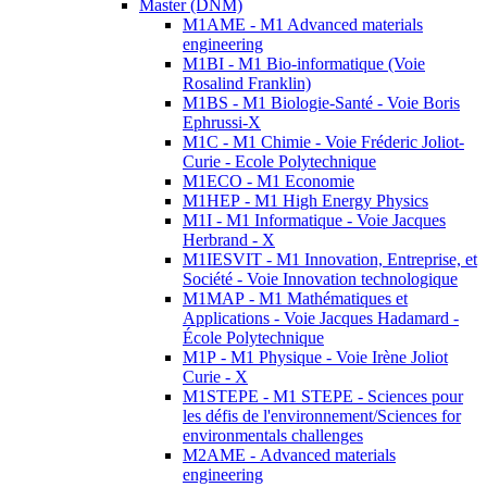
Master (DNM)
M1AME - M1 Advanced materials
engineering
M1BI - M1 Bio-informatique (Voie
Rosalind Franklin)
M1BS - M1 Biologie-Santé - Voie Boris
Ephrussi-X
M1C - M1 Chimie - Voie Fréderic Joliot-
Curie - Ecole Polytechnique
M1ECO - M1 Economie
M1HEP - M1 High Energy Physics
M1I - M1 Informatique - Voie Jacques
Herbrand - X
M1IESVIT - M1 Innovation, Entreprise, et
Société - Voie Innovation technologique
M1MAP - M1 Mathématiques et
Applications - Voie Jacques Hadamard -
École Polytechnique
M1P - M1 Physique - Voie Irène Joliot
Curie - X
M1STEPE - M1 STEPE - Sciences pour
les défis de l'environnement/Sciences for
environmentals challenges
M2AME - Advanced materials
engineering