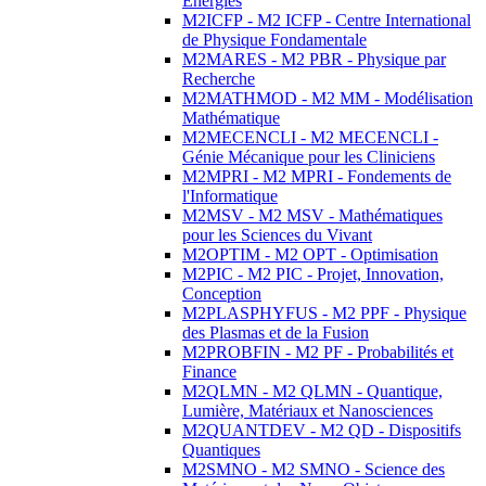
Energies
M2ICFP - M2 ICFP - Centre International
de Physique Fondamentale
M2MARES - M2 PBR - Physique par
Recherche
M2MATHMOD - M2 MM - Modélisation
Mathématique
M2MECENCLI - M2 MECENCLI -
Génie Mécanique pour les Cliniciens
M2MPRI - M2 MPRI - Fondements de
l'Informatique
M2MSV - M2 MSV - Mathématiques
pour les Sciences du Vivant
M2OPTIM - M2 OPT - Optimisation
M2PIC - M2 PIC - Projet, Innovation,
Conception
M2PLASPHYFUS - M2 PPF - Physique
des Plasmas et de la Fusion
M2PROBFIN - M2 PF - Probabilités et
Finance
M2QLMN - M2 QLMN - Quantique,
Lumière, Matériaux et Nanosciences
M2QUANTDEV - M2 QD - Dispositifs
Quantiques
M2SMNO - M2 SMNO - Science des