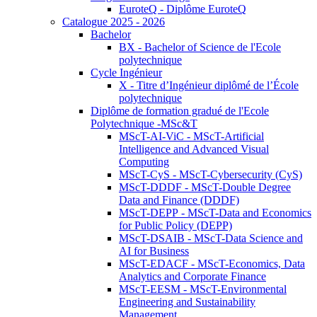
EuroteQ - Diplôme EuroteQ
Catalogue 2025 - 2026
Bachelor
BX - Bachelor of Science de l'Ecole
polytechnique
Cycle Ingénieur
X - Titre d’Ingénieur diplômé de l’École
polytechnique
Diplôme de formation gradué de l'Ecole
Polytechnique -MSc&T
MScT-AI-ViC - MScT-Artificial
Intelligence and Advanced Visual
Computing
MScT-CyS - MScT-Cybersecurity (CyS)
MScT-DDDF - MScT-Double Degree
Data and Finance (DDDF)
MScT-DEPP - MScT-Data and Economics
for Public Policy (DEPP)
MScT-DSAIB - MScT-Data Science and
AI for Business
MScT-EDACF - MScT-Economics, Data
Analytics and Corporate Finance
MScT-EESM - MScT-Environmental
Engineering and Sustainability
Management