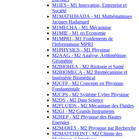
M1IES - M1 Innovation, Entreprise et
Société
M1MATHJHADA - M1 Mathématiques
Jacques Hadamard
M1MECHA - M1 Mécanique
M1MIE - M1 en Economie
M1MPRI - M1 Fondements de
l'Informatique MPRI
M1PHYSICS - M1 Physique
M2AAG - M2 Analyse, Arithmétique,
Géométrie
M2BIOHEA - M2 Biologie et Santé
M2BIOMECA - M2 Biomécanique et
Ingéniérie Biomédical
M2CFP - M2 Concepts en Physique
Fondamentale
M2CPS - M2 Système Cyber Physique
M2DS - M2 Data Science
M2FLUIDS - M2 Mécanique des Fluides
M2GI - M2 Grands Instruments
M2HEP - M2 Physique des Hautes
Energies
M2MARES - M2 Physique par Recherche
M2MATCHEINT - M2 Chimie des