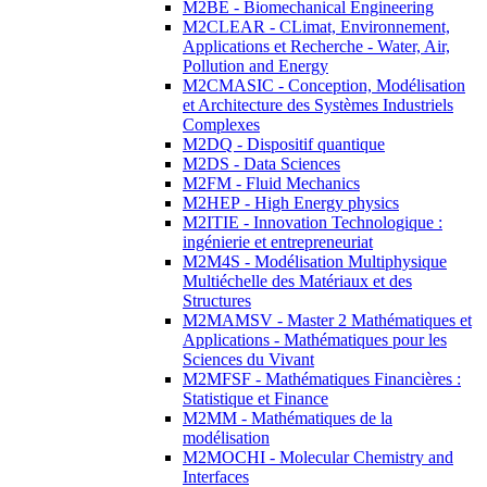
M2BE - Biomechanical Engineering
M2CLEAR - CLimat, Environnement,
Applications et Recherche - Water, Air,
Pollution and Energy
M2CMASIC - Conception, Modélisation
et Architecture des Systèmes Industriels
Complexes
M2DQ - Dispositif quantique
M2DS - Data Sciences
M2FM - Fluid Mechanics
M2HEP - High Energy physics
M2ITIE - Innovation Technologique :
ingénierie et entrepreneuriat
M2M4S - Modélisation Multiphysique
Multiéchelle des Matériaux et des
Structures
M2MAMSV - Master 2 Mathématiques et
Applications - Mathématiques pour les
Sciences du Vivant
M2MFSF - Mathématiques Financières :
Statistique et Finance
M2MM - Mathématiques de la
modélisation
M2MOCHI - Molecular Chemistry and
Interfaces