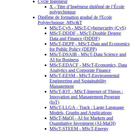
Cycle Ingénieur
X - Titre d’Ingénieur diplômé de l’École
polytechnique
Diplôme de formation gradué de l'Ecole
Polytechnique -MSc&T
MScT-CyS - MScT-Cybersecurity (CyS)
MScT-DDDF - MScT-Double Degree
Data and Finance (DDDF)
MScT-DEPP - MScT-Data and Economics
for Public Policy (DEPP)
MScT-DSAIB - MScT-Data Science and
AI for Business
MScT-EDACF - MScT-Economics, Data
Analytics and Corporate Finance
MScT-EESM - MScT-Environmental
Engineering and Sustainability
Management
MScT-IOT - MScT-Internet of Things :
Innovation and Management Program
(IoT)
MScT-LLGA - Track : Large Language
Models, Graphs and Applications
MScT-MaQI - AI for Markets and
Quantitative Investment (AI-MaQI)
MScT-STEEM - MScT-Energy