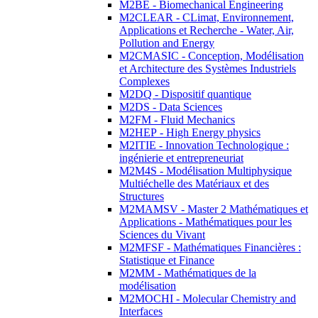
M2BE - Biomechanical Engineering
M2CLEAR - CLimat, Environnement,
Applications et Recherche - Water, Air,
Pollution and Energy
M2CMASIC - Conception, Modélisation
et Architecture des Systèmes Industriels
Complexes
M2DQ - Dispositif quantique
M2DS - Data Sciences
M2FM - Fluid Mechanics
M2HEP - High Energy physics
M2ITIE - Innovation Technologique :
ingénierie et entrepreneuriat
M2M4S - Modélisation Multiphysique
Multiéchelle des Matériaux et des
Structures
M2MAMSV - Master 2 Mathématiques et
Applications - Mathématiques pour les
Sciences du Vivant
M2MFSF - Mathématiques Financières :
Statistique et Finance
M2MM - Mathématiques de la
modélisation
M2MOCHI - Molecular Chemistry and
Interfaces