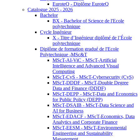
EuroteQ - Diplôme EuroteQ
Catalogue 2025 - 2026
Bachelor
BX - Bachelor of Science de l'Ecole
polytechnique
Cycle Ingénieur
X - Titre d’Ingénieur diplômé de l’École
polytechnique
Diplôme de formation gradué de l'Ecole
Polytechnique -MSc&T
MScT-AI-ViC - MScT-Artificial
Intelligence and Advanced Visual
Computing
MScT-CyS - MScT-Cybersecurity (CyS)
MScT-DDDF - MScT-Double Degree
Data and Finance (DDDF)
MScT-DEPP - MScT-Data and Economics
for Public Policy (DEPP)
MScT-DSAIB - MScT-Data Science and
AI for Business
MScT-EDACF - MScT-Economics, Data
Analytics and Corporate Finance
MScT-EESM - MScT-Environmental
Engineering and Sustainability
Management