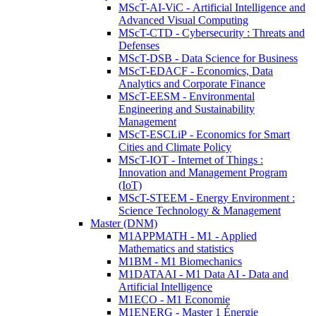
MScT-AI-ViC - Artificial Intelligence and
Advanced Visual Computing
MScT-CTD - Cybersecurity : Threats and
Defenses
MScT-DSB - Data Science for Business
MScT-EDACF - Economics, Data
Analytics and Corporate Finance
MScT-EESM - Environmental
Engineering and Sustainability
Management
MScT-ESCLiP - Economics for Smart
Cities and Climate Policy
MScT-IOT - Internet of Things :
Innovation and Management Program
(IoT)
MScT-STEEM - Energy Environment :
Science Technology & Management
Master (DNM)
M1APPMATH - M1 - Applied
Mathematics and statistics
M1BM - M1 Biomechanics
M1DATAAI - M1 Data AI - Data and
Artificial Intelligence
M1ECO - M1 Economie
M1ENERG - Master 1 Énergie