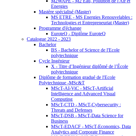
M2WAPE - M2 Eau, Pollution de l'Air et
Energies
Mastère spécialisé (Master)
MS ETRE - MS Energies Renouvelables :
Technologies et Entrepreneuriat (Master)
Programme d'échange
EuroteQ - Diplôme EuroteQ
Catalogue 2022 - 2023
Bachelor
BS - Bachelor of Science de l'Ecole
polytechnique
Cycle Ingénieur
X - Titre d’Ingénieur diplômé de l’École
polytechnique
Diplôme de formation gradué de l'Ecole
Polytechnique -MSc&T
MScT-AI-ViC - MScT-Artificial
Intelligence and Advanced Visual
Computing
MScT-CTD - MScT-Cybersecurity :
Threats and Defenses
MScT-DSB - MScT-Data Science for
Business
MScT-EDACF - MScT-Economics, Data
Analytics and Corporate Finance