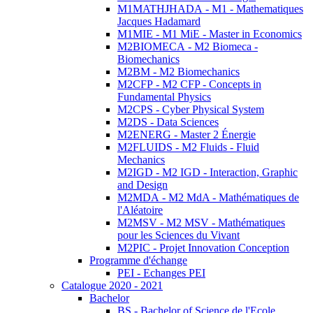
M1MATHJHADA - M1 - Mathematiques
Jacques Hadamard
M1MIE - M1 MiE - Master in Economics
M2BIOMECA - M2 Biomeca -
Biomechanics
M2BM - M2 Biomechanics
M2CFP - M2 CFP - Concepts in
Fundamental Physics
M2CPS - Cyber Physical System
M2DS - Data Sciences
M2ENERG - Master 2 Énergie
M2FLUIDS - M2 Fluids - Fluid
Mechanics
M2IGD - M2 IGD - Interaction, Graphic
and Design
M2MDA - M2 MdA - Mathématiques de
l'Aléatoire
M2MSV - M2 MSV - Mathématiques
pour les Sciences du Vivant
M2PIC - Projet Innovation Conception
Programme d'échange
PEI - Echanges PEI
Catalogue 2020 - 2021
Bachelor
BS - Bachelor of Science de l'Ecole