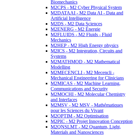
Biomechanics
M2CPS - M2 Cyber Physical System
M2DATAAI - M2 Data AI - Data and
Artificial Intelligence
M2DS - M2 Data Sciences
M2ENERG - M2 Énergie
M2FLUIDS - M2 Fluids - Fluid
Mechanics
M2HEP - M2 High Energy physics
M2ICS - M2 Integration, Circuits and
Systems
M2MATHMOD - M2 Mathematical
Modelling
M2MECENCLI - M2 Mecencli -
Mechanical Engineering for Clinicians
M2MICAS - M2 Machine Learning,
Communications and Security
M2MOCHI - M2 Molecular Chemistry
and Interfaces
M2MSV - M2 MSV - Mathématiques
pour les Sciences du Vivant
M2OPTIM - M2 Optimisation
M2PIC - M2 Projet Innovation Conception
M2QNSLMT - M2 Quantum, Light,
Materials and Nanosciences