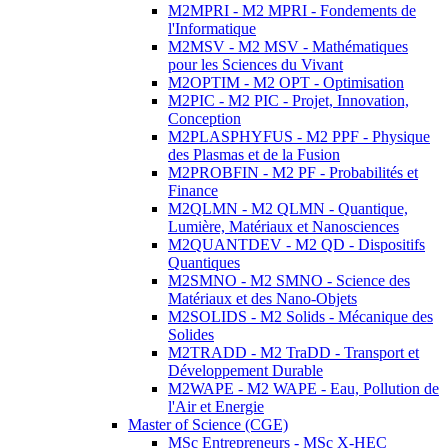
M2MPRI - M2 MPRI - Fondements de
l'Informatique
M2MSV - M2 MSV - Mathématiques
pour les Sciences du Vivant
M2OPTIM - M2 OPT - Optimisation
M2PIC - M2 PIC - Projet, Innovation,
Conception
M2PLASPHYFUS - M2 PPF - Physique
des Plasmas et de la Fusion
M2PROBFIN - M2 PF - Probabilités et
Finance
M2QLMN - M2 QLMN - Quantique,
Lumière, Matériaux et Nanosciences
M2QUANTDEV - M2 QD - Dispositifs
Quantiques
M2SMNO - M2 SMNO - Science des
Matériaux et des Nano-Objets
M2SOLIDS - M2 Solids - Mécanique des
Solides
M2TRADD - M2 TraDD - Transport et
Développement Durable
M2WAPE - M2 WAPE - Eau, Pollution de
l'Air et Energie
Master of Science (CGE)
MSc Entrepreneurs - MSc X-HEC