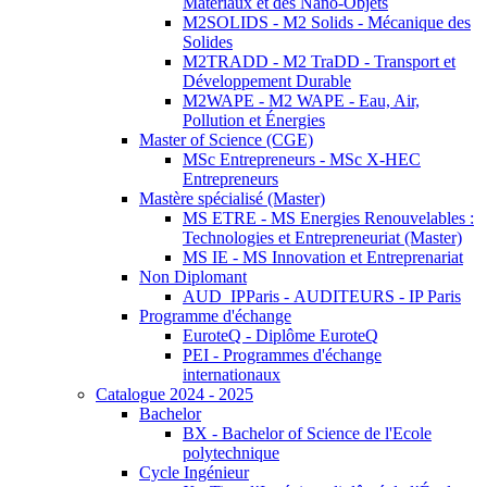
Matériaux et des Nano-Objets
M2SOLIDS - M2 Solids - Mécanique des
Solides
M2TRADD - M2 TraDD - Transport et
Développement Durable
M2WAPE - M2 WAPE - Eau, Air,
Pollution et Énergies
Master of Science (CGE)
MSc Entrepreneurs - MSc X-HEC
Entrepreneurs
Mastère spécialisé (Master)
MS ETRE - MS Energies Renouvelables :
Technologies et Entrepreneuriat (Master)
MS IE - MS Innovation et Entreprenariat
Non Diplomant
AUD_IPParis - AUDITEURS - IP Paris
Programme d'échange
EuroteQ - Diplôme EuroteQ
PEI - Programmes d'échange
internationaux
Catalogue 2024 - 2025
Bachelor
BX - Bachelor of Science de l'Ecole
polytechnique
Cycle Ingénieur