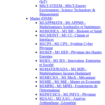
(IoT)
MScT-STEEM - MScT-Energy
Environment : Science Technology &
Management
Master (DNM)
M1APPMATH - M1 APPMS -
Mathématiques Appliquées et Statistiques
M1BIOHEA - M1 BH - Biologie et Santé
M1CHEINT - M1 CI - Chimie et
Interfaces
M1CPS - M1 CPS - Système Cyber
Physique
M1HEP - M1 HEP - Physique des Hautes
Energies
M1IES - M1 IES - Innovation, Entreprise
et Société
M1MATHJHADA - M1 MJH -
Mathématiques Jacques Hadamard
M1MECHA - M1 Mech - Mécanique
M1MIE - M1 MiE - Master en Economie
M1MPRI - M1 MPRI - Fondements de
l'Informatique
M1PHYSICS - M1 PHYS - Physique
M2AAG - M2 AAG - Analyse,
Arithmétique, Géométrie