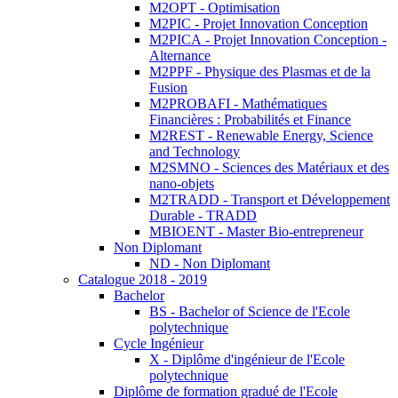
M2OPT - Optimisation
M2PIC - Projet Innovation Conception
M2PICA - Projet Innovation Conception -
Alternance
M2PPF - Physique des Plasmas et de la
Fusion
M2PROBAFI - Mathématiques
Financières : Probabilités et Finance
M2REST - Renewable Energy, Science
and Technology
M2SMNO - Sciences des Matériaux et des
nano-objets
M2TRADD - Transport et Développement
Durable - TRADD
MBIOENT - Master Bio-entrepreneur
Non Diplomant
ND - Non Diplomant
Catalogue 2018 - 2019
Bachelor
BS - Bachelor of Science de l'Ecole
polytechnique
Cycle Ingénieur
X - Diplôme d'ingénieur de l'Ecole
polytechnique
Diplôme de formation gradué de l'Ecole