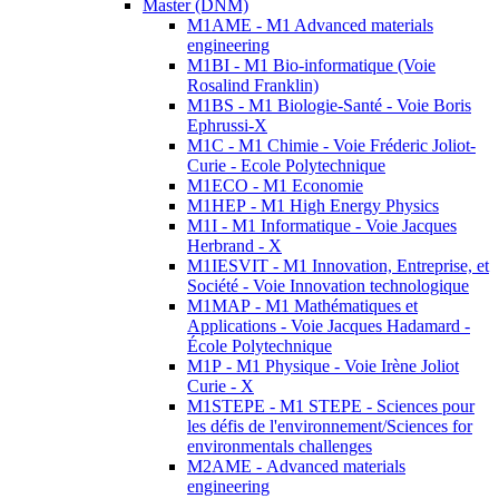
Master (DNM)
M1AME - M1 Advanced materials
engineering
M1BI - M1 Bio-informatique (Voie
Rosalind Franklin)
M1BS - M1 Biologie-Santé - Voie Boris
Ephrussi-X
M1C - M1 Chimie - Voie Fréderic Joliot-
Curie - Ecole Polytechnique
M1ECO - M1 Economie
M1HEP - M1 High Energy Physics
M1I - M1 Informatique - Voie Jacques
Herbrand - X
M1IESVIT - M1 Innovation, Entreprise, et
Société - Voie Innovation technologique
M1MAP - M1 Mathématiques et
Applications - Voie Jacques Hadamard -
École Polytechnique
M1P - M1 Physique - Voie Irène Joliot
Curie - X
M1STEPE - M1 STEPE - Sciences pour
les défis de l'environnement/Sciences for
environmentals challenges
M2AME - Advanced materials
engineering