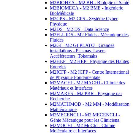
M2BIOHEA - M2 BH - Biologie et Santé
M2BIOMECA - M2 BME - Ingénierie
BioMédicale
M2CPS - M2 CPS - Système Cyber
Physique
M2DS - M2 DS - Data Science
M2FLUIDS - M2 Fluids - Mécanique des
Fluides
M2GI - M2 GI-PLATO - Grandes
installations - Plasmas, Lasers,
Accélérateurs, Tokamaks
M2HEP - M2 HEP - Physique des Hautes
Energies
M2ICFP - M2 ICFP - Centre International
de Physique Fondamentale
M2MACHI - M2 MACHI - Chimie des
Matériaux et Interfaces
M2MARES - M2 PBR - Physique par
Recherche
M2MATHMOD - M2 MM - Modélisation
Mathématique
M2MECENCLI - M2 MECENCLI -
Génie Mécanique pour les Cliniciens
M2MOCHI - M2 MoChI - Chimie
Moléculaire et Interfaces