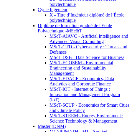
polytechnique
Cycle Ingénieur
X - Titre d’Ingénieur diplômé de l’École
polytechnique
Diplôme de formation gradué de l'Ecole
Polytechnique -MSc&T
MScT-AIAVC - Artificial Intelligence and
Advanced Visual Computing
MScT-CTD - Cybersecurity : Threats and
Defenses
MScT-DSB - Data Science for Business
MScT-ECOSEM - Environmental
Engineering and Sustainability
Management
MScT-EDACF - Economics, Data
Analytics and Corporate Finance
MScT-IOT - Internet of Things :
Innovation and Management Program
(IoT)
MScT-SCUP - Economics for Smart Cities
and Climate Policy
MScT-STEEM - Energy Environment :
Science Technology & Management
Master (DNM)
M1APPMATH - M1 - Applied