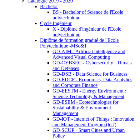
Catalogue 2019 - 2020
Bachelor
BS - Bachelor of Science de l'Ecole
polytechnique
Cycle Ingénieur
X - Diplôme d'ingénieur de l'Ecole
polytechnique
Diplôme de formation gradué de l'Ecole
Polytechnique -MSc&T
GD-AIM - Artificial Intelligence and
Advanced Visual Computing
GD-CYBSEC - Cybersecurity : Threats
and Defenses
GD-DSB - Data Science for Business
GD-EDCF - Economics, Data Analytics
and Corporate Finance
GD-EESTM - Energy Environment :
Science Technology & Management
GD-ESEM - Ecotechnologies for
Sustainability & Environment
Management
GD-IOT - Internet of Things : Innovation
and Management Program (IoT)
GD-SCUP - Smart Cities and Urban
Policy