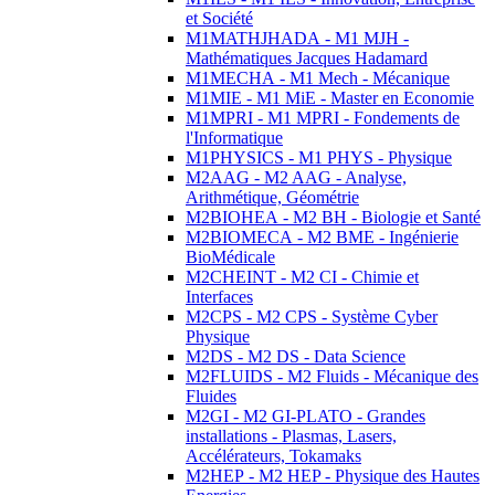
et Société
M1MATHJHADA - M1 MJH -
Mathématiques Jacques Hadamard
M1MECHA - M1 Mech - Mécanique
M1MIE - M1 MiE - Master en Economie
M1MPRI - M1 MPRI - Fondements de
l'Informatique
M1PHYSICS - M1 PHYS - Physique
M2AAG - M2 AAG - Analyse,
Arithmétique, Géométrie
M2BIOHEA - M2 BH - Biologie et Santé
M2BIOMECA - M2 BME - Ingénierie
BioMédicale
M2CHEINT - M2 CI - Chimie et
Interfaces
M2CPS - M2 CPS - Système Cyber
Physique
M2DS - M2 DS - Data Science
M2FLUIDS - M2 Fluids - Mécanique des
Fluides
M2GI - M2 GI-PLATO - Grandes
installations - Plasmas, Lasers,
Accélérateurs, Tokamaks
M2HEP - M2 HEP - Physique des Hautes