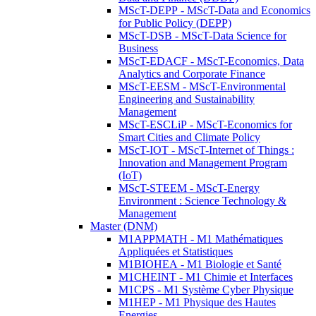
MScT-DEPP - MScT-Data and Economics
for Public Policy (DEPP)
MScT-DSB - MScT-Data Science for
Business
MScT-EDACF - MScT-Economics, Data
Analytics and Corporate Finance
MScT-EESM - MScT-Environmental
Engineering and Sustainability
Management
MScT-ESCLiP - MScT-Economics for
Smart Cities and Climate Policy
MScT-IOT - MScT-Internet of Things :
Innovation and Management Program
(IoT)
MScT-STEEM - MScT-Energy
Environment : Science Technology &
Management
Master (DNM)
M1APPMATH - M1 Mathématiques
Appliquées et Statistiques
M1BIOHEA - M1 Biologie et Santé
M1CHEINT - M1 Chimie et Interfaces
M1CPS - M1 Système Cyber Physique
M1HEP - M1 Physique des Hautes
Energies