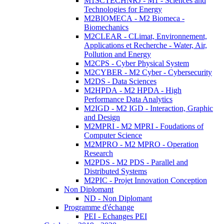
M1SCTECHNRJ - M1 - Sciences and
Technologies for Energy
M2BIOMECA - M2 Biomeca -
Biomechanics
M2CLEAR - CLimat, Environnement,
Applications et Recherche - Water, Air,
Pollution and Energy
M2CPS - Cyber Physical System
M2CYBER - M2 Cyber - Cybersecurity
M2DS - Data Sciences
M2HPDA - M2 HPDA - High
Performance Data Analytics
M2IGD - M2 IGD - Interaction, Graphic
and Design
M2MPRI - M2 MPRI - Foudations of
Computer Science
M2MPRO - M2 MPRO - Operation
Research
M2PDS - M2 PDS - Parallel and
Distributed Systems
M2PIC - Projet Innovation Conception
Non Diplomant
ND - Non Diplomant
Programme d'échange
PEI - Echanges PEI