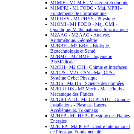
M1MIE - M1 MiE - Master en Economie
M1MPRI - M1 FODQ - Maj. MPRI -
Fondements de l'Informatique
M1PHYS - M1 PHYS - Physique
M1QMI - M1 FODQ - Maj. QMI -
Quantique, Mathematiques, Informatique
M2AAG - M2 AAG - Analyse,
Arithmétique, Géométrie
M2BBH - M2 BBH - Biologie,
Biotechnologie et Santé
M2BME - M2 BME - Ingénierie
BioMédicale
M2CHI - M2 CHI - Chimie et Interfaces
M2CPS - M2 CCSN - Maj. CPS -
Système Cyber Physique
M2DS - M2 DS - Science des données
M2FLUIDS - M2 Mech - Maj. Fluids -
Mecanique des Fluides
M2GIPLATO - M2 GI-PLATO - Grandes
installations - Plasmas, Lasers,
Accélérateurs, Tokamaks
M2HEP - M2 HEP - Physique des Hautes
Energies
M2ICFP - M2 ICFP - Centre International
de Physique Fondamentale