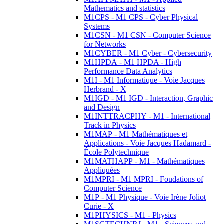
Mathematics and statistics
M1CPS - M1 CPS - Cyber Physical
Systems
M1CSN - M1 CSN - Computer Science
for Networks
M1CYBER - M1 Cyber - Cybersecurity
M1HPDA - M1 HPDA - High
Performance Data Analytics
M1I - M1 Informatique - Voie Jacques
Herbrand - X
M1IGD - M1 IGD - Interaction, Graphic
and Design
M1INTTRACPHY - M1 - International
Track in Physics
M1MAP - M1 Mathématiques et
Applications - Voie Jacques Hadamard -
École Polytechnique
M1MATHAPP - M1 - Mathématiques
Appliquées
M1MPRI - M1 MPRI - Foudations of
Computer Science
M1P - M1 Physique - Voie Irène Joliot
Curie - X
M1PHYSICS - M1 - Physics