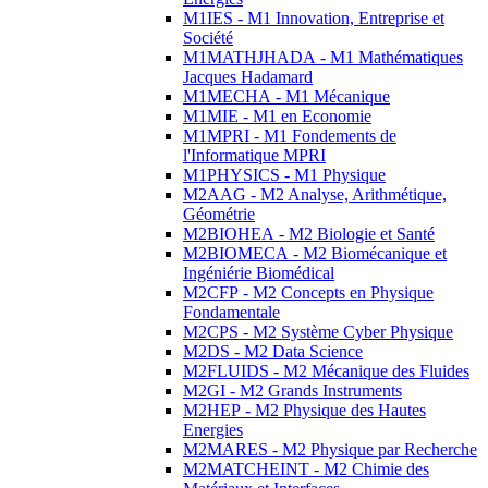
M1IES - M1 Innovation, Entreprise et
Société
M1MATHJHADA - M1 Mathématiques
Jacques Hadamard
M1MECHA - M1 Mécanique
M1MIE - M1 en Economie
M1MPRI - M1 Fondements de
l'Informatique MPRI
M1PHYSICS - M1 Physique
M2AAG - M2 Analyse, Arithmétique,
Géométrie
M2BIOHEA - M2 Biologie et Santé
M2BIOMECA - M2 Biomécanique et
Ingéniérie Biomédical
M2CFP - M2 Concepts en Physique
Fondamentale
M2CPS - M2 Système Cyber Physique
M2DS - M2 Data Science
M2FLUIDS - M2 Mécanique des Fluides
M2GI - M2 Grands Instruments
M2HEP - M2 Physique des Hautes
Energies
M2MARES - M2 Physique par Recherche
M2MATCHEINT - M2 Chimie des