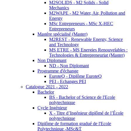
M2SOLIDS - M2 Solids - Solid
Mechanics
M2WAPE - M2 Water, Air, Pollution and
Energy
MSc Entrepreneurs - MSc X-HEC
Entrepreneurs
Mastère spécialisé (Master)
M2REST - Renewable Energy, Science
and Technology
MS ETRE - MS Energies Renouvelables :
Technologies & Entrepreneuriat (Master)
Non Diplomant
ND - Non Diplomant
Programme d'échange
EuroteQ - Diplôme EuroteQ
PEI - Echanges PEI
Catalogue 2021 - 2022
Bachelor
BS - Bachelor of Science de l'Ecole
polytechnique
Cycle Ingénieur
X - Titre d’Ingénieur diplômé de l’École
polytechnique
Diplôme de formation gradué de l'Ecole
Polytechnique -MSc&T