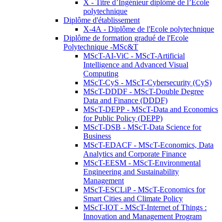
X - Titre d’Ingénieur diplômé de l’École
polytechnique
Diplôme d'établissement
X-4A - Diplôme de l'Ecole polytechnique
Diplôme de formation gradué de l'Ecole
Polytechnique -MSc&T
MScT-AI-ViC - MScT-Artificial
Intelligence and Advanced Visual
Computing
MScT-CyS - MScT-Cybersecurity (CyS)
MScT-DDDF - MScT-Double Degree
Data and Finance (DDDF)
MScT-DEPP - MScT-Data and Economics
for Public Policy (DEPP)
MScT-DSB - MScT-Data Science for
Business
MScT-EDACF - MScT-Economics, Data
Analytics and Corporate Finance
MScT-EESM - MScT-Environmental
Engineering and Sustainability
Management
MScT-ESCLiP - MScT-Economics for
Smart Cities and Climate Policy
MScT-IOT - MScT-Internet of Things :
Innovation and Management Program