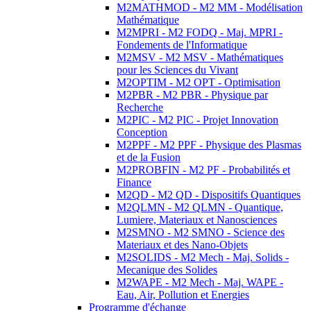
M2MATHMOD - M2 MM - Modélisation
Mathématique
M2MPRI - M2 FODQ - Maj. MPRI -
Fondements de l'Informatique
M2MSV - M2 MSV - Mathématiques
pour les Sciences du Vivant
M2OPTIM - M2 OPT - Optimisation
M2PBR - M2 PBR - Physique par
Recherche
M2PIC - M2 PIC - Projet Innovation
Conception
M2PPF - M2 PPF - Physique des Plasmas
et de la Fusion
M2PROBFIN - M2 PF - Probabilités et
Finance
M2QD - M2 QD - Dispositifs Quantiques
M2QLMN - M2 QLMN - Quantique,
Lumiere, Materiaux et Nanosciences
M2SMNO - M2 SMNO - Science des
Materiaux et des Nano-Objets
M2SOLIDS - M2 Mech - Maj. Solids -
Mecanique des Solides
M2WAPE - M2 Mech - Maj. WAPE -
Eau, Air, Pollution et Energies
Programme d'échange