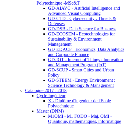
Polytechnique -MSc&T
GD-AIAVC - Artificial Intelligence and
Advanced Visual Computing
GD-CTD - Cybersecurity : Threats &
Defenses
GD-DSB - Data Science for Business
GD-ECOSEM - Ecotechnologies for
Sustainability & Environment
Management
GD-EDACF - Economics, Data Analytics
and Corporate Finance
GD-IOT - Internet of Things : Innovation
and Management Program (IoT)
GD-SCUP - Smart Cities and Urban
Policy
GD-STEEM - Energy Environment :
Science Technology & Management
Catalogue 2017 - 2018
Cycle Ingénieur
X - Diplôme d'ingénieur de l'Ecole
Polytechnique
Master (DNM)
M1QMI - M1 FODQ - Maj. QMI -
Quantique, mathematiques, informatique