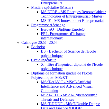
Entrepreneurs
Mastère spécialisé (Master)
MS ETRE - MS Energies Renouvelables :
Technologies et Entrepreneuriat (Master)
MS IE - MS Innovation et Entreprenariat
Programme d'échange
EuroteQ - Diplôme EuroteQ
PEI - Programmes d'échange
internationaux
Catalogue 2023 - 2024
Bachelor
BS - Bachelor of Science de l'Ecole
polytechnique
Cycle Ingénieur
X - Titre d’Ingénieur diplômé de l’École
polytechnique
Diplôme de formation gradué de l'Ecole
Polytechnique -MSc&T
MScT-AI-ViC - MScT-Artificial
Intelligence and Advanced Visual
Computing
MScT-CTD - MScT-Cybersecurity :
Threats and Defenses
MScT-DDDF - MScT-Double Degree
Data and Finance (DDDF)