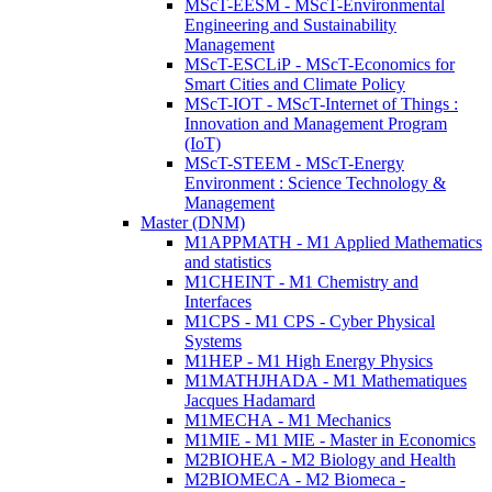
MScT-EESM - MScT-Environmental
Engineering and Sustainability
Management
MScT-ESCLiP - MScT-Economics for
Smart Cities and Climate Policy
MScT-IOT - MScT-Internet of Things :
Innovation and Management Program
(IoT)
MScT-STEEM - MScT-Energy
Environment : Science Technology &
Management
Master (DNM)
M1APPMATH - M1 Applied Mathematics
and statistics
M1CHEINT - M1 Chemistry and
Interfaces
M1CPS - M1 CPS - Cyber Physical
Systems
M1HEP - M1 High Energy Physics
M1MATHJHADA - M1 Mathematiques
Jacques Hadamard
M1MECHA - M1 Mechanics
M1MIE - M1 MIE - Master in Economics
M2BIOHEA - M2 Biology and Health
M2BIOMECA - M2 Biomeca -