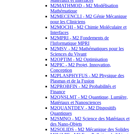
Matériaux et Interfaces
M2MATHMOD - M2 Modélisation
Mathématique
M2MECENCLI - M2 Génie Mécanique
pour les Cliniciens
M2MOCHI - M2 Chimie Moléculaire et
Interfaces
M2MPRI - M2 Fondements de
l'Informatique MPRI
M2MSV - M2 Mathématiques pour les
Sciences du Vivant
M2OPTIM - M2 Optimisation
M2PIC - M2 Projet, Innovation,
Conception
M2PLASPHYFUS - M2 Physique des
Plasmas et de la Fusion
M2PROBFIN - M2 Probabilités et
Finance
M2QNSLMT - M2 Quantique, Lumière,
Matériaux et Nanosciences
M2QUANTDEV - M2 Dispositifs
Quantiques
M2SMNO - M2 Science des Matériaux et
des Nano-Objets
M2SOLIDS - M2 Mécanique des Solides