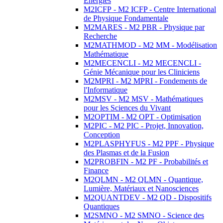
Energies
M2ICFP - M2 ICFP - Centre International
de Physique Fondamentale
M2MARES - M2 PBR - Physique par
Recherche
M2MATHMOD - M2 MM - Modélisation
Mathématique
M2MECENCLI - M2 MECENCLI -
Génie Mécanique pour les Cliniciens
M2MPRI - M2 MPRI - Fondements de
l'Informatique
M2MSV - M2 MSV - Mathématiques
pour les Sciences du Vivant
M2OPTIM - M2 OPT - Optimisation
M2PIC - M2 PIC - Projet, Innovation,
Conception
M2PLASPHYFUS - M2 PPF - Physique
des Plasmas et de la Fusion
M2PROBFIN - M2 PF - Probabilités et
Finance
M2QLMN - M2 QLMN - Quantique,
Lumière, Matériaux et Nanosciences
M2QUANTDEV - M2 QD - Dispositifs
Quantiques
M2SMNO - M2 SMNO - Science des