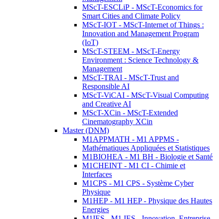
MScT-ESCLiP - MScT-Economics for
Smart Cities and Climate Policy
MScT-IOT - MScT-Internet of Things :
Innovation and Management Program
(IoT)
MScT-STEEM - MScT-Energy
Environment : Science Technology &
Management
MScT-TRAI - MScT-Trust and
Responsible AI
MScT-ViCAI - MScT-Visual Computing
and Creative AI
MScT-XCin - MScT-Extended
Cinematography XCin
Master (DNM)
M1APPMATH - M1 APPMS -
Mathématiques Appliquées et Statistiques
M1BIOHEA - M1 BH - Biologie et Santé
M1CHEINT - M1 CI - Chimie et
Interfaces
M1CPS - M1 CPS - Système Cyber
Physique
M1HEP - M1 HEP - Physique des Hautes
Energies
M1IES - M1 IES - Innovation, Entreprise