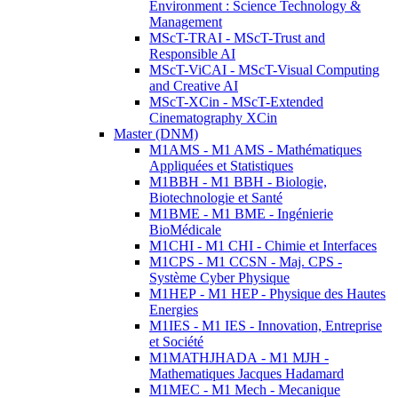
Environment : Science Technology &
Management
MScT-TRAI - MScT-Trust and
Responsible AI
MScT-ViCAI - MScT-Visual Computing
and Creative AI
MScT-XCin - MScT-Extended
Cinematography XCin
Master (DNM)
M1AMS - M1 AMS - Mathématiques
Appliquées et Statistiques
M1BBH - M1 BBH - Biologie,
Biotechnologie et Santé
M1BME - M1 BME - Ingénierie
BioMédicale
M1CHI - M1 CHI - Chimie et Interfaces
M1CPS - M1 CCSN - Maj. CPS -
Système Cyber Physique
M1HEP - M1 HEP - Physique des Hautes
Energies
M1IES - M1 IES - Innovation, Entreprise
et Société
M1MATHJHADA - M1 MJH -
Mathematiques Jacques Hadamard
M1MEC - M1 Mech - Mecanique