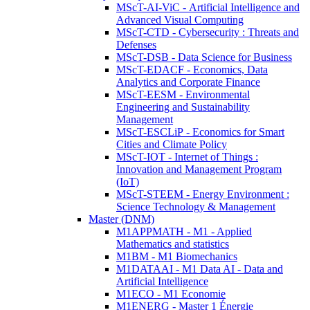
MScT-AI-ViC - Artificial Intelligence and
Advanced Visual Computing
MScT-CTD - Cybersecurity : Threats and
Defenses
MScT-DSB - Data Science for Business
MScT-EDACF - Economics, Data
Analytics and Corporate Finance
MScT-EESM - Environmental
Engineering and Sustainability
Management
MScT-ESCLiP - Economics for Smart
Cities and Climate Policy
MScT-IOT - Internet of Things :
Innovation and Management Program
(IoT)
MScT-STEEM - Energy Environment :
Science Technology & Management
Master (DNM)
M1APPMATH - M1 - Applied
Mathematics and statistics
M1BM - M1 Biomechanics
M1DATAAI - M1 Data AI - Data and
Artificial Intelligence
M1ECO - M1 Economie
M1ENERG - Master 1 Énergie