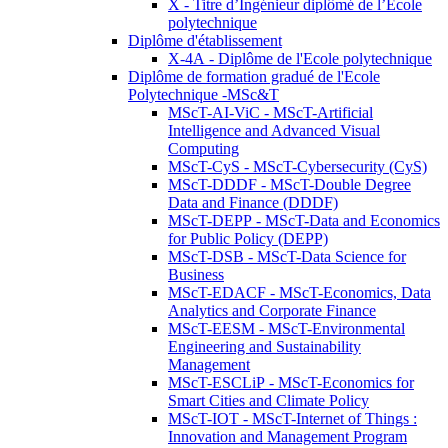
X - Titre d’Ingénieur diplômé de l’École
polytechnique
Diplôme d'établissement
X-4A - Diplôme de l'Ecole polytechnique
Diplôme de formation gradué de l'Ecole
Polytechnique -MSc&T
MScT-AI-ViC - MScT-Artificial
Intelligence and Advanced Visual
Computing
MScT-CyS - MScT-Cybersecurity (CyS)
MScT-DDDF - MScT-Double Degree
Data and Finance (DDDF)
MScT-DEPP - MScT-Data and Economics
for Public Policy (DEPP)
MScT-DSB - MScT-Data Science for
Business
MScT-EDACF - MScT-Economics, Data
Analytics and Corporate Finance
MScT-EESM - MScT-Environmental
Engineering and Sustainability
Management
MScT-ESCLiP - MScT-Economics for
Smart Cities and Climate Policy
MScT-IOT - MScT-Internet of Things :
Innovation and Management Program