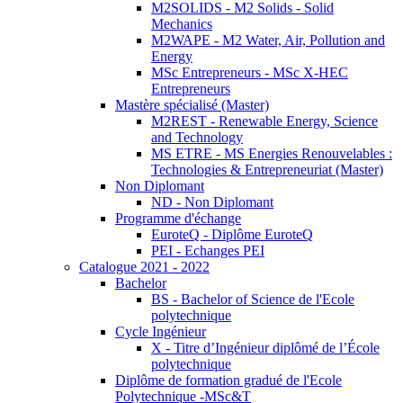
M2SOLIDS - M2 Solids - Solid
Mechanics
M2WAPE - M2 Water, Air, Pollution and
Energy
MSc Entrepreneurs - MSc X-HEC
Entrepreneurs
Mastère spécialisé (Master)
M2REST - Renewable Energy, Science
and Technology
MS ETRE - MS Energies Renouvelables :
Technologies & Entrepreneuriat (Master)
Non Diplomant
ND - Non Diplomant
Programme d'échange
EuroteQ - Diplôme EuroteQ
PEI - Echanges PEI
Catalogue 2021 - 2022
Bachelor
BS - Bachelor of Science de l'Ecole
polytechnique
Cycle Ingénieur
X - Titre d’Ingénieur diplômé de l’École
polytechnique
Diplôme de formation gradué de l'Ecole
Polytechnique -MSc&T