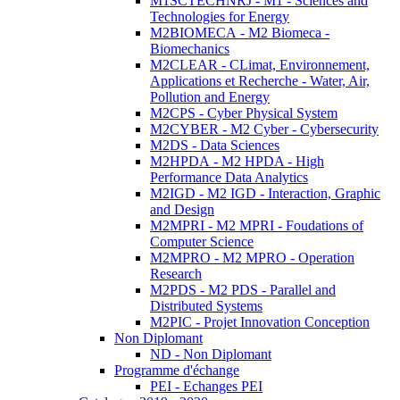
M1SCTECHNRJ - M1 - Sciences and
Technologies for Energy
M2BIOMECA - M2 Biomeca -
Biomechanics
M2CLEAR - CLimat, Environnement,
Applications et Recherche - Water, Air,
Pollution and Energy
M2CPS - Cyber Physical System
M2CYBER - M2 Cyber - Cybersecurity
M2DS - Data Sciences
M2HPDA - M2 HPDA - High
Performance Data Analytics
M2IGD - M2 IGD - Interaction, Graphic
and Design
M2MPRI - M2 MPRI - Foudations of
Computer Science
M2MPRO - M2 MPRO - Operation
Research
M2PDS - M2 PDS - Parallel and
Distributed Systems
M2PIC - Projet Innovation Conception
Non Diplomant
ND - Non Diplomant
Programme d'échange
PEI - Echanges PEI