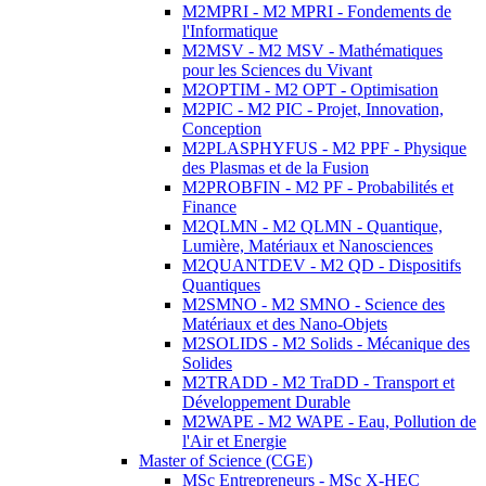
M2MPRI - M2 MPRI - Fondements de
l'Informatique
M2MSV - M2 MSV - Mathématiques
pour les Sciences du Vivant
M2OPTIM - M2 OPT - Optimisation
M2PIC - M2 PIC - Projet, Innovation,
Conception
M2PLASPHYFUS - M2 PPF - Physique
des Plasmas et de la Fusion
M2PROBFIN - M2 PF - Probabilités et
Finance
M2QLMN - M2 QLMN - Quantique,
Lumière, Matériaux et Nanosciences
M2QUANTDEV - M2 QD - Dispositifs
Quantiques
M2SMNO - M2 SMNO - Science des
Matériaux et des Nano-Objets
M2SOLIDS - M2 Solids - Mécanique des
Solides
M2TRADD - M2 TraDD - Transport et
Développement Durable
M2WAPE - M2 WAPE - Eau, Pollution de
l'Air et Energie
Master of Science (CGE)
MSc Entrepreneurs - MSc X-HEC