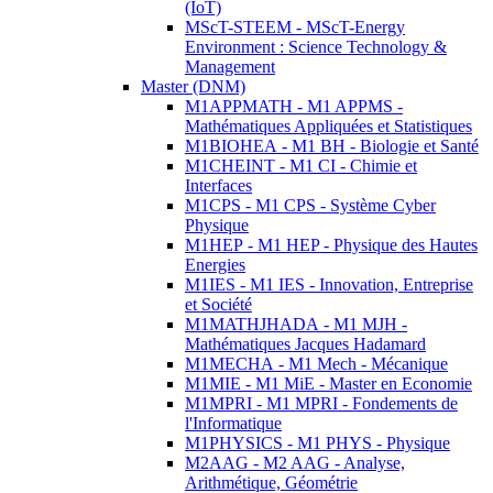
(IoT)
MScT-STEEM - MScT-Energy
Environment : Science Technology &
Management
Master (DNM)
M1APPMATH - M1 APPMS -
Mathématiques Appliquées et Statistiques
M1BIOHEA - M1 BH - Biologie et Santé
M1CHEINT - M1 CI - Chimie et
Interfaces
M1CPS - M1 CPS - Système Cyber
Physique
M1HEP - M1 HEP - Physique des Hautes
Energies
M1IES - M1 IES - Innovation, Entreprise
et Société
M1MATHJHADA - M1 MJH -
Mathématiques Jacques Hadamard
M1MECHA - M1 Mech - Mécanique
M1MIE - M1 MiE - Master en Economie
M1MPRI - M1 MPRI - Fondements de
l'Informatique
M1PHYSICS - M1 PHYS - Physique
M2AAG - M2 AAG - Analyse,
Arithmétique, Géométrie