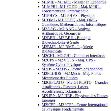
M1MIE - M1 MiE - Master en Economie
M1MPRI - M1 FODQ - Maj. MPRI -
Fondements de l'Informatique
M1PHYS - M1 PHYS - Physique
M1QMI - M1 FODQ - Maj. QMI -
Quantique, Mathematiques, Informatique
M2AAG - M2 AAG - Analyse,
Arithmétique, Géométrie
M2BBH - M2 BBH - Biologie,
Biotechnologie et Santé
M2BME - M2 BME - Ingénierie
BioMédicale
M2CHI - M2 CHI - Chimie et Interfaces
M2CPS - M2 CCSN - Maj. CPS -
Système Cyber Physique
M2DS - M2 DS - Science des données
M2FLUIDS - M2 Mech - Maj. Fluids -
Mecanique des Fluides
M2GIPLATO - M2 GI-PLATO - Grandes
installations - Plasmas, Lasers,
Accélérateurs, Tokamaks
M2HEP - M2 HEP - Physique des Hautes
Energies
M2ICFP - M2 ICFP - Centre International
de Physique Fondamentale