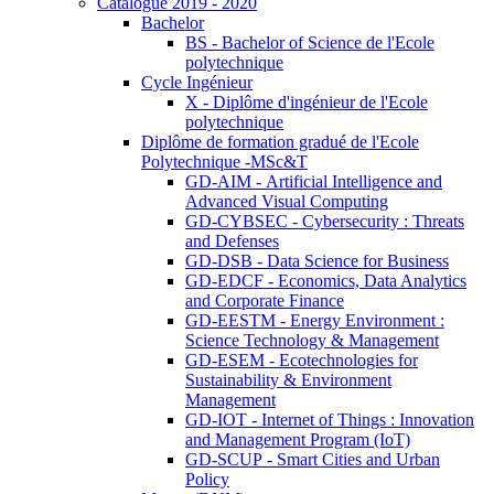
Catalogue 2019 - 2020
Bachelor
BS - Bachelor of Science de l'Ecole
polytechnique
Cycle Ingénieur
X - Diplôme d'ingénieur de l'Ecole
polytechnique
Diplôme de formation gradué de l'Ecole
Polytechnique -MSc&T
GD-AIM - Artificial Intelligence and
Advanced Visual Computing
GD-CYBSEC - Cybersecurity : Threats
and Defenses
GD-DSB - Data Science for Business
GD-EDCF - Economics, Data Analytics
and Corporate Finance
GD-EESTM - Energy Environment :
Science Technology & Management
GD-ESEM - Ecotechnologies for
Sustainability & Environment
Management
GD-IOT - Internet of Things : Innovation
and Management Program (IoT)
GD-SCUP - Smart Cities and Urban
Policy