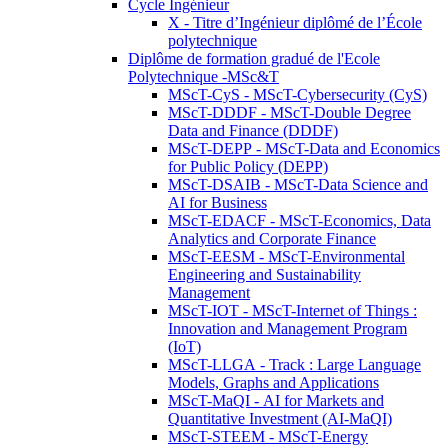
Cycle Ingénieur
X - Titre d’Ingénieur diplômé de l’École
polytechnique
Diplôme de formation gradué de l'Ecole
Polytechnique -MSc&T
MScT-CyS - MScT-Cybersecurity (CyS)
MScT-DDDF - MScT-Double Degree
Data and Finance (DDDF)
MScT-DEPP - MScT-Data and Economics
for Public Policy (DEPP)
MScT-DSAIB - MScT-Data Science and
AI for Business
MScT-EDACF - MScT-Economics, Data
Analytics and Corporate Finance
MScT-EESM - MScT-Environmental
Engineering and Sustainability
Management
MScT-IOT - MScT-Internet of Things :
Innovation and Management Program
(IoT)
MScT-LLGA - Track : Large Language
Models, Graphs and Applications
MScT-MaQI - AI for Markets and
Quantitative Investment (AI-MaQI)
MScT-STEEM - MScT-Energy