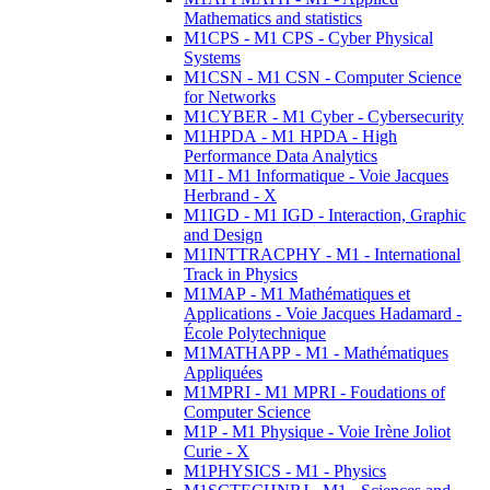
Mathematics and statistics
M1CPS - M1 CPS - Cyber Physical
Systems
M1CSN - M1 CSN - Computer Science
for Networks
M1CYBER - M1 Cyber - Cybersecurity
M1HPDA - M1 HPDA - High
Performance Data Analytics
M1I - M1 Informatique - Voie Jacques
Herbrand - X
M1IGD - M1 IGD - Interaction, Graphic
and Design
M1INTTRACPHY - M1 - International
Track in Physics
M1MAP - M1 Mathématiques et
Applications - Voie Jacques Hadamard -
École Polytechnique
M1MATHAPP - M1 - Mathématiques
Appliquées
M1MPRI - M1 MPRI - Foudations of
Computer Science
M1P - M1 Physique - Voie Irène Joliot
Curie - X
M1PHYSICS - M1 - Physics