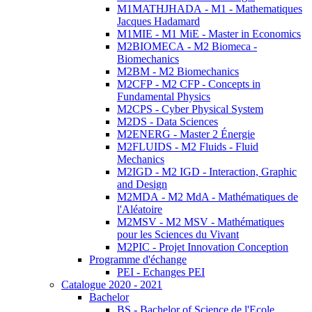
M1MATHJHADA - M1 - Mathematiques
Jacques Hadamard
M1MIE - M1 MiE - Master in Economics
M2BIOMECA - M2 Biomeca -
Biomechanics
M2BM - M2 Biomechanics
M2CFP - M2 CFP - Concepts in
Fundamental Physics
M2CPS - Cyber Physical System
M2DS - Data Sciences
M2ENERG - Master 2 Énergie
M2FLUIDS - M2 Fluids - Fluid
Mechanics
M2IGD - M2 IGD - Interaction, Graphic
and Design
M2MDA - M2 MdA - Mathématiques de
l'Aléatoire
M2MSV - M2 MSV - Mathématiques
pour les Sciences du Vivant
M2PIC - Projet Innovation Conception
Programme d'échange
PEI - Echanges PEI
Catalogue 2020 - 2021
Bachelor
BS - Bachelor of Science de l'Ecole