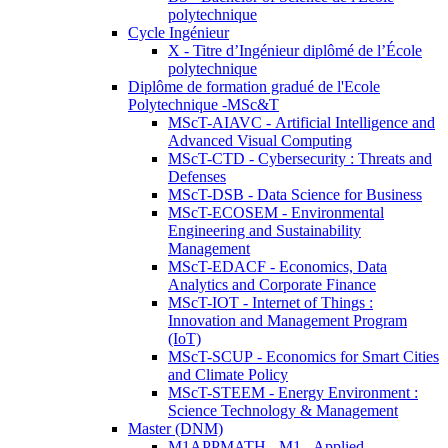
polytechnique
Cycle Ingénieur
X - Titre d’Ingénieur diplômé de l’École
polytechnique
Diplôme de formation gradué de l'Ecole
Polytechnique -MSc&T
MScT-AIAVC - Artificial Intelligence and
Advanced Visual Computing
MScT-CTD - Cybersecurity : Threats and
Defenses
MScT-DSB - Data Science for Business
MScT-ECOSEM - Environmental
Engineering and Sustainability
Management
MScT-EDACF - Economics, Data
Analytics and Corporate Finance
MScT-IOT - Internet of Things :
Innovation and Management Program
(IoT)
MScT-SCUP - Economics for Smart Cities
and Climate Policy
MScT-STEEM - Energy Environment :
Science Technology & Management
Master (DNM)
M1APPMATH - M1 - Applied