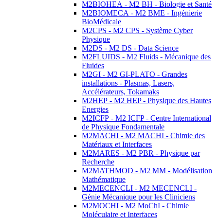
M2BIOHEA - M2 BH - Biologie et Santé
M2BIOMECA - M2 BME - Ingénierie
BioMédicale
M2CPS - M2 CPS - Système Cyber
Physique
M2DS - M2 DS - Data Science
M2FLUIDS - M2 Fluids - Mécanique des
Fluides
M2GI - M2 GI-PLATO - Grandes
installations - Plasmas, Lasers,
Accélérateurs, Tokamaks
M2HEP - M2 HEP - Physique des Hautes
Energies
M2ICFP - M2 ICFP - Centre International
de Physique Fondamentale
M2MACHI - M2 MACHI - Chimie des
Matériaux et Interfaces
M2MARES - M2 PBR - Physique par
Recherche
M2MATHMOD - M2 MM - Modélisation
Mathématique
M2MECENCLI - M2 MECENCLI -
Génie Mécanique pour les Cliniciens
M2MOCHI - M2 MoChI - Chimie
Moléculaire et Interfaces