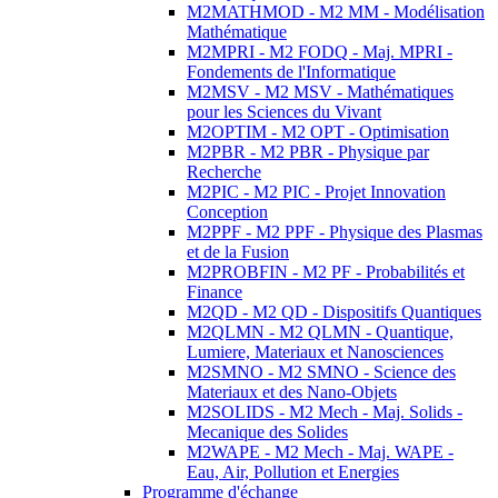
M2MATHMOD - M2 MM - Modélisation
Mathématique
M2MPRI - M2 FODQ - Maj. MPRI -
Fondements de l'Informatique
M2MSV - M2 MSV - Mathématiques
pour les Sciences du Vivant
M2OPTIM - M2 OPT - Optimisation
M2PBR - M2 PBR - Physique par
Recherche
M2PIC - M2 PIC - Projet Innovation
Conception
M2PPF - M2 PPF - Physique des Plasmas
et de la Fusion
M2PROBFIN - M2 PF - Probabilités et
Finance
M2QD - M2 QD - Dispositifs Quantiques
M2QLMN - M2 QLMN - Quantique,
Lumiere, Materiaux et Nanosciences
M2SMNO - M2 SMNO - Science des
Materiaux et des Nano-Objets
M2SOLIDS - M2 Mech - Maj. Solids -
Mecanique des Solides
M2WAPE - M2 Mech - Maj. WAPE -
Eau, Air, Pollution et Energies
Programme d'échange