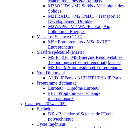
Matériaux et des Nano-Objets
M2SOLIDS - M2 Solids - Mécanique des
Solides
M2TRADD - M2 TraDD - Transport et
Développement Durable
M2WAPE - M2 WAPE - Eau, Air,
Pollution et Énergies
Master of Science (CGE)
MSc Entrepreneurs - MSc X-HEC
Entrepreneurs
Mastère spécialisé (Master)
MS ETRE - MS Energies Renouvelables :
Technologies et Entrepreneuriat (Master)
MS IE - MS Innovation et Entreprenariat
Non Diplomant
AUD_IPParis - AUDITEURS - IP Paris
Programme d'échange
EuroteQ - Diplôme EuroteQ
PEI - Programmes d'échange
internationaux
Catalogue 2024 - 2025
Bachelor
BX - Bachelor of Science de l'Ecole
polytechnique
Cycle Ingénieur