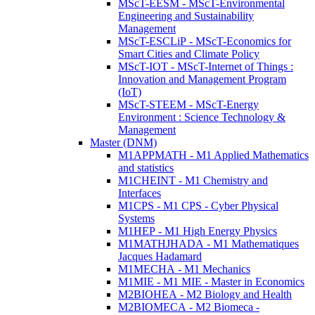
MScT-EESM - MScT-Environmental
Engineering and Sustainability
Management
MScT-ESCLiP - MScT-Economics for
Smart Cities and Climate Policy
MScT-IOT - MScT-Internet of Things :
Innovation and Management Program
(IoT)
MScT-STEEM - MScT-Energy
Environment : Science Technology &
Management
Master (DNM)
M1APPMATH - M1 Applied Mathematics
and statistics
M1CHEINT - M1 Chemistry and
Interfaces
M1CPS - M1 CPS - Cyber Physical
Systems
M1HEP - M1 High Energy Physics
M1MATHJHADA - M1 Mathematiques
Jacques Hadamard
M1MECHA - M1 Mechanics
M1MIE - M1 MIE - Master in Economics
M2BIOHEA - M2 Biology and Health
M2BIOMECA - M2 Biomeca -