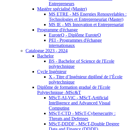
Entrepreneurs
Mastère spécialisé (Master)
MS ETRE - MS Energies Renouvelables :
Technologies et Entrepreneuriat (Master)
MS IE - MS Innovation et Entreprenariat
Programme d'échange
EuroteQ - Diplôme EuroteQ
PEI - Programmes d'échange
internationaux
Catalogue 2023 - 2024
Bachelor
BS - Bachelor of Science de l'Ecole
polytechnique
Cycle Ingénieur
X - Titre d’Ingénieur diplômé de l’École
polytechnique
Diplôme de formation gradué de l'Ecole
Polytechnique -MSc&T
MScT-AI-ViC - MScT-Artificial
Intelligence and Advanced Visual
Computing
MScT-CTD - MScT-Cybersecurity :
Threats and Defenses
MScT-DDDF - MScT-Double Degree
Data and Finance (DDDF)