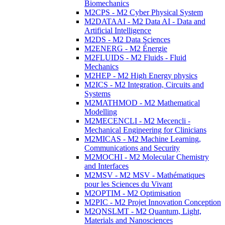
Biomechanics
M2CPS - M2 Cyber Physical System
M2DATAAI - M2 Data AI - Data and
Artificial Intelligence
M2DS - M2 Data Sciences
M2ENERG - M2 Énergie
M2FLUIDS - M2 Fluids - Fluid
Mechanics
M2HEP - M2 High Energy physics
M2ICS - M2 Integration, Circuits and
Systems
M2MATHMOD - M2 Mathematical
Modelling
M2MECENCLI - M2 Mecencli -
Mechanical Engineering for Clinicians
M2MICAS - M2 Machine Learning,
Communications and Security
M2MOCHI - M2 Molecular Chemistry
and Interfaces
M2MSV - M2 MSV - Mathématiques
pour les Sciences du Vivant
M2OPTIM - M2 Optimisation
M2PIC - M2 Projet Innovation Conception
M2QNSLMT - M2 Quantum, Light,
Materials and Nanosciences