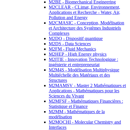
M2BE - Biomechanical Engineering
M2CLEAR - CLimat, Environnement,
Applications et Recherche - Water, Air,
Pollution and Energy
M2CMASIC - Conception, Modélisation
et Architecture des Systèmes Industriels
Complexes
M2DQ - Dispositif quantique
M2DS - Data Sciences
M2FM - Fluid Mechanics
M2HEP - High Energy physics
M2ITIE - Innovation Technologique :
ingénierie et entrepreneuriat
M2M4S - Modélisation Multiphysique
Multiéchelle des Matériaux et des
Structures
M2MAMSV - Master 2 Mathématiques et
Applications - Mathématiques pour les
Sciences du Vivant
M2MFSF - Mathématiques Financières :
Statistique et Finance
M2MM - Mathématiques de la
modélisation
M2MOCHI - Molecular Chemistry and
Interfaces