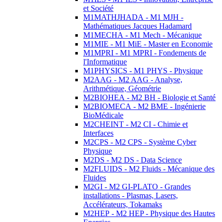
et Société
M1MATHJHADA - M1 MJH -
Mathématiques Jacques Hadamard
M1MECHA - M1 Mech - Mécanique
M1MIE - M1 MiE - Master en Economie
M1MPRI - M1 MPRI - Fondements de
l'Informatique
M1PHYSICS - M1 PHYS - Physique
M2AAG - M2 AAG - Analyse,
Arithmétique, Géométrie
M2BIOHEA - M2 BH - Biologie et Santé
M2BIOMECA - M2 BME - Ingénierie
BioMédicale
M2CHEINT - M2 CI - Chimie et
Interfaces
M2CPS - M2 CPS - Système Cyber
Physique
M2DS - M2 DS - Data Science
M2FLUIDS - M2 Fluids - Mécanique des
Fluides
M2GI - M2 GI-PLATO - Grandes
installations - Plasmas, Lasers,
Accélérateurs, Tokamaks
M2HEP - M2 HEP - Physique des Hautes