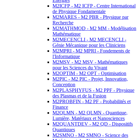
Energies
M2ICFP - M2 ICFP - Centre International
de Physique Fondamentale
M2MARES - M2 PBR - Physique par
Recherche
M2MATHMOD - M2 MM - Modélisation
Mathématique
M2MECENCLI - M2 MECENCLI -
Génie Mécanique pour les Cliniciens
M2MPRI - M2 MPRI - Fondements de
l'Informatique
M2MSV - M2 MSV - Mathématiques
pour les Sciences du Vivant
M2OPTIM - M2 OPT - Optimisation
M2PIC - M2 PIC - Projet, Innovation,
Conception
M2PLASPHYFUS - M2 PPF - Physique
des Plasmas et de la Fusion
M2PROBFIN - M2 PF - Probabilités et
Finance
M2QLMN - M2 QLMN - Quantique,
Lumière, Matériaux et Nanosciences
M2QUANTDEV - M2 QD - Dispositifs
Quantiques
M2SMNO - M2 SMNO - Science des