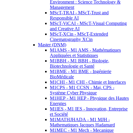
Environment : Science Technology &
Management
MScT-TRAI - MScT-Trust and
Responsible AI
MScT-ViCAI - MScT-Visual Computing
and Creative AI
MScT-XCin - MScT-Extended
Cinematography XCin
Master (DNM)
M1AMS - M1 AMS - Mathématiques
Appliquées et Statistiques
M1BBH - M1 BBH - Biologie,
Biotechnologie et Santé
M1BME - M1 BME - Ingénierie
BioMédicale
M1CHI - M1 CHI - Chimie et Interfaces
M1CPS - M1 CCSN - Maj. CPS -
Système Cyber Physique
M1HEP - M1 HEP - Physique des Hautes
Energies
M1IES - M1 IES - Innovation, Entreprise
et Société
M1MATHJHADA - M1 MJH -
Mathematiques Jacques Hadamard
M1MEC - M1 Mech - Mecanique