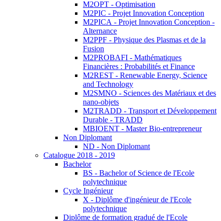
M2OPT - Optimisation
M2PIC - Projet Innovation Conception
M2PICA - Projet Innovation Conception -
Alternance
M2PPF - Physique des Plasmas et de la
Fusion
M2PROBAFI - Mathématiques
Financières : Probabilités et Finance
M2REST - Renewable Energy, Science
and Technology
M2SMNO - Sciences des Matériaux et des
nano-objets
M2TRADD - Transport et Développement
Durable - TRADD
MBIOENT - Master Bio-entrepreneur
Non Diplomant
ND - Non Diplomant
Catalogue 2018 - 2019
Bachelor
BS - Bachelor of Science de l'Ecole
polytechnique
Cycle Ingénieur
X - Diplôme d'ingénieur de l'Ecole
polytechnique
Diplôme de formation gradué de l'Ecole