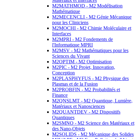
Matériaux et Interfaces
M2MATHMOD - M2 Modélisation
Mathématique
M2MECENCLI - M2 Génie Mécanique
pour les Cliniciens
M2MOCHI - M2 Chimie Moléculaire et
Interfaces
M2MPRI - M2 Fondements de
l'Informatique MPRI
M2MSV - M2 Mathématiques pour les
Sciences du Vivant
M2OPTIM - M2 Optimisation
M2PIC - M2 Projet, Innovation,
Conception
M2PLASPHYFUS - M2 Physique des
Plasmas et de la Fusion
M2PROBFIN - M2 Probabilités et
Finance
M2QNSLMT - M2 Quantique, Lumière,
Matériaux et Nanosciences
M2QUANTDEV - M2 Dispositifs
Quantiques
M2SMNO - M2 Science des Matériaux et
des Nano-Objets
M2SOLIDS - M2 Mécanique des Solides