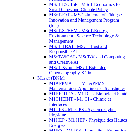
MScT-ESCLiP - MScT-Economics for
Smart Cities and Climate Policy
MScT-IOT - MScT-Internet of Things :
Innovation and Management Program
(IoT)
MScT-STEEM - MScT-Energy
Environment : Science Technology &
Management
MScT-TRAI - MScT-Trust and
Responsible AI
MScT-ViCAI - MScT-Visual Computing
and Creative AI
MScT-XCin - MScT-Extended
Cinematography XCin
Master (DNM)
M1APPMATH - M1 APPMS -
Mathématiques Appliquées et Statistiques
M1BIOHEA - M1 BH - Biologie et Santé
M1CHEINT - M1 CI - Chimie et
Interfaces
M1CPS - M1 CPS - Système Cyber
Physique
M1HEP - M1 HEP - Physique des Hautes
Energies
M1IES - M1 IES - Innovation, Entreprise