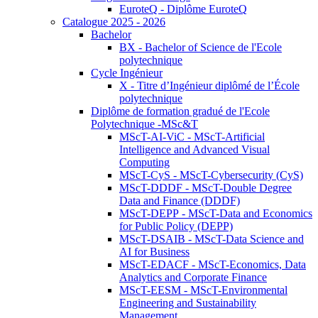
EuroteQ - Diplôme EuroteQ
Catalogue 2025 - 2026
Bachelor
BX - Bachelor of Science de l'Ecole
polytechnique
Cycle Ingénieur
X - Titre d’Ingénieur diplômé de l’École
polytechnique
Diplôme de formation gradué de l'Ecole
Polytechnique -MSc&T
MScT-AI-ViC - MScT-Artificial
Intelligence and Advanced Visual
Computing
MScT-CyS - MScT-Cybersecurity (CyS)
MScT-DDDF - MScT-Double Degree
Data and Finance (DDDF)
MScT-DEPP - MScT-Data and Economics
for Public Policy (DEPP)
MScT-DSAIB - MScT-Data Science and
AI for Business
MScT-EDACF - MScT-Economics, Data
Analytics and Corporate Finance
MScT-EESM - MScT-Environmental
Engineering and Sustainability
Management