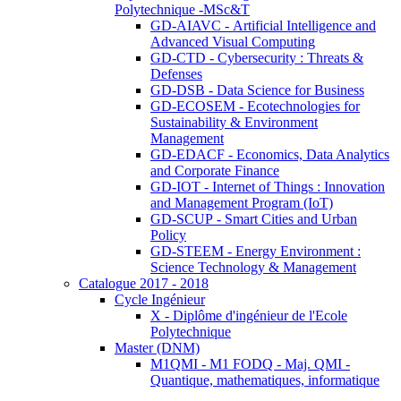
Polytechnique -MSc&T
GD-AIAVC - Artificial Intelligence and
Advanced Visual Computing
GD-CTD - Cybersecurity : Threats &
Defenses
GD-DSB - Data Science for Business
GD-ECOSEM - Ecotechnologies for
Sustainability & Environment
Management
GD-EDACF - Economics, Data Analytics
and Corporate Finance
GD-IOT - Internet of Things : Innovation
and Management Program (IoT)
GD-SCUP - Smart Cities and Urban
Policy
GD-STEEM - Energy Environment :
Science Technology & Management
Catalogue 2017 - 2018
Cycle Ingénieur
X - Diplôme d'ingénieur de l'Ecole
Polytechnique
Master (DNM)
M1QMI - M1 FODQ - Maj. QMI -
Quantique, mathematiques, informatique