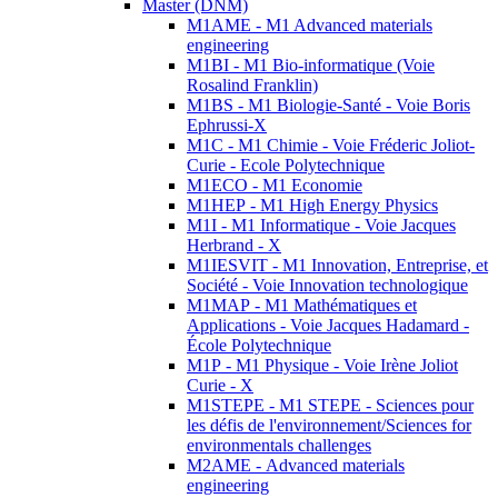
Master (DNM)
M1AME - M1 Advanced materials
engineering
M1BI - M1 Bio-informatique (Voie
Rosalind Franklin)
M1BS - M1 Biologie-Santé - Voie Boris
Ephrussi-X
M1C - M1 Chimie - Voie Fréderic Joliot-
Curie - Ecole Polytechnique
M1ECO - M1 Economie
M1HEP - M1 High Energy Physics
M1I - M1 Informatique - Voie Jacques
Herbrand - X
M1IESVIT - M1 Innovation, Entreprise, et
Société - Voie Innovation technologique
M1MAP - M1 Mathématiques et
Applications - Voie Jacques Hadamard -
École Polytechnique
M1P - M1 Physique - Voie Irène Joliot
Curie - X
M1STEPE - M1 STEPE - Sciences pour
les défis de l'environnement/Sciences for
environmentals challenges
M2AME - Advanced materials
engineering