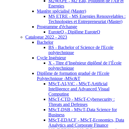
M2WAPE - M2 Eau, Pollution de l'Air et
Energies
Mastère spécialisé (Master)
MS ETRE - MS Energies Renouvelables :
Technologies et Entrepreneuriat (Master)
Programme d'échange
EuroteQ - Diplôme EuroteQ
Catalogue 2022 - 2023
Bachelor
BS - Bachelor of Science de l'Ecole
polytechnique
Cycle Ingénieur
X - Titre d’Ingénieur diplômé de l’École
polytechnique
Diplôme de formation gradué de l'Ecole
Polytechnique -MSc&T
MScT-AI-ViC - MScT-Artificial
Intelligence and Advanced Visual
Computing
MScT-CTD - MScT-Cybersecurity :
Threats and Defenses
MScT-DSB - MScT-Data Science for
Business
MScT-EDACF - MScT-Economics, Data
Analytics and Corporate Finance