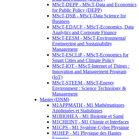
MScT-DEPP - MScT-Data and Economics
for Public Policy (DEPP)
MScT-DSB - MScT-Data Science for
Business
MScT-EDACF - MScT-Economics, Data
Analytics and Corporate Finance
MScT-EESM - MScT-Environmental
Engineering and Sustainability
Management
MScT-ESCLiP - MScT-Economics for
Smart Cities and Climate Policy
MScT-IOT - MScT-Internet of Things :
Innovation and Management Program
(IoT)
MScT-STEEM - MScT-Energy
Environment : Science Technology &
Management
Master (DNM)
M1APPMATH - M1 Mathématiques
Appliquées et Statistiques
M1BIOHEA - M1 Biologie et Santé
M1CHEINT - M1 Chimie et Interfaces
M1CPS - M1 Système Cyber Physique
M1HEP - M1 Physique des Hautes
Energies