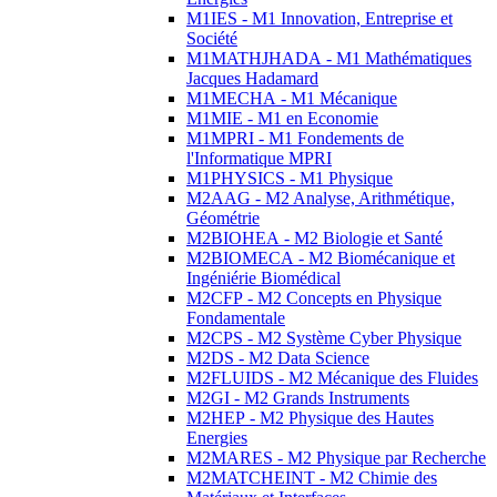
M1IES - M1 Innovation, Entreprise et
Société
M1MATHJHADA - M1 Mathématiques
Jacques Hadamard
M1MECHA - M1 Mécanique
M1MIE - M1 en Economie
M1MPRI - M1 Fondements de
l'Informatique MPRI
M1PHYSICS - M1 Physique
M2AAG - M2 Analyse, Arithmétique,
Géométrie
M2BIOHEA - M2 Biologie et Santé
M2BIOMECA - M2 Biomécanique et
Ingéniérie Biomédical
M2CFP - M2 Concepts en Physique
Fondamentale
M2CPS - M2 Système Cyber Physique
M2DS - M2 Data Science
M2FLUIDS - M2 Mécanique des Fluides
M2GI - M2 Grands Instruments
M2HEP - M2 Physique des Hautes
Energies
M2MARES - M2 Physique par Recherche
M2MATCHEINT - M2 Chimie des