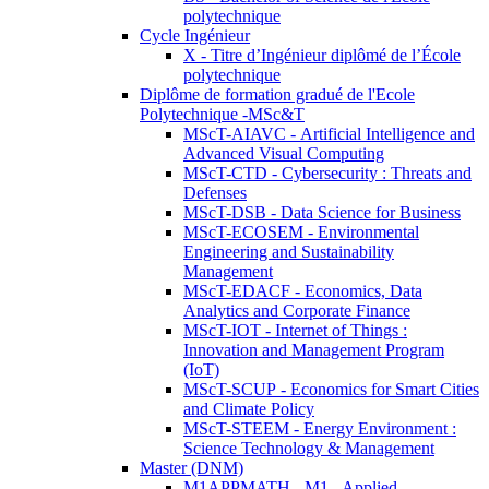
polytechnique
Cycle Ingénieur
X - Titre d’Ingénieur diplômé de l’École
polytechnique
Diplôme de formation gradué de l'Ecole
Polytechnique -MSc&T
MScT-AIAVC - Artificial Intelligence and
Advanced Visual Computing
MScT-CTD - Cybersecurity : Threats and
Defenses
MScT-DSB - Data Science for Business
MScT-ECOSEM - Environmental
Engineering and Sustainability
Management
MScT-EDACF - Economics, Data
Analytics and Corporate Finance
MScT-IOT - Internet of Things :
Innovation and Management Program
(IoT)
MScT-SCUP - Economics for Smart Cities
and Climate Policy
MScT-STEEM - Energy Environment :
Science Technology & Management
Master (DNM)
M1APPMATH - M1 - Applied