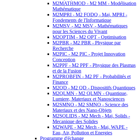
M2MATHMOD - M2 MM - Modélisation
Mathématique
M2MPRI - M2 FODQ - Maj. MPRI -
Fondements de l'Informatique
M2MSV - M2 MSV - Mathématiques
pour les Sciences du Vivant
M2OPTIM - M2 OPT - Optimisation
M2PBR - M2 PBR - Physique par
Recherche
M2PIC - M2 PIC - Projet Innovation
Conception
M2PPF - M2 PPF - Physique des Plasmas
et de la Fusion
M2PROBFIN - M2 PF - Probabilités et
Finance
M2QD - M2 QD - Dispositifs Quantiques
M2QLMN - M2 QLMN - Quantique,
Lumiere, Materiaux et Nanosciences
M2SMNO - M2 SMNO - Science des
Materiaux et des Nano-Objets
M2SOLIDS - M2 Mech - Maj. Solids -
Mecanique des Solides
M2WAPE - M2 Mech - Maj. WAPE -
Eau, Air, Pollution et Energies
Programme d'échange