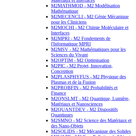
Matériaux et Interfaces
M2MATHMOD - M2 Modélisation
Mathématique
M2MECENCLI - M2 Génie Mécanique
pour les Cliniciens
M2MOCHI - M2 Chimie Moléculaire et
Interfaces
M2MPRI - M2 Fondements de
l'Informatique MPRI
M2MSV - M2 Mathématiques pour les
Sciences du Vivant
M2OPTIM - M2 Optimisation
M2PIC - M2 Projet, Innovation,
Conception
M2PLASPHYFUS - M2 Physique des
Plasmas et de la Fusion
M2PROBFIN - M2 Probabilités et
Finance
M2QNSLMT - M2 Quantique, Lumière,
Matériaux et Nanosciences
M2QUANTDEV - M2 Dispositifs
Quantiques
M2SMNO - M2 Science des Matériaux et
des Nano-Objets
M2SOLIDS - M2 Mécanique des Solides