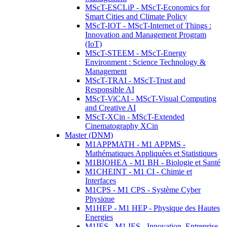
MScT-ESCLiP - MScT-Economics for
Smart Cities and Climate Policy
MScT-IOT - MScT-Internet of Things :
Innovation and Management Program
(IoT)
MScT-STEEM - MScT-Energy
Environment : Science Technology &
Management
MScT-TRAI - MScT-Trust and
Responsible AI
MScT-ViCAI - MScT-Visual Computing
and Creative AI
MScT-XCin - MScT-Extended
Cinematography XCin
Master (DNM)
M1APPMATH - M1 APPMS -
Mathématiques Appliquées et Statistiques
M1BIOHEA - M1 BH - Biologie et Santé
M1CHEINT - M1 CI - Chimie et
Interfaces
M1CPS - M1 CPS - Système Cyber
Physique
M1HEP - M1 HEP - Physique des Hautes
Energies
M1IES - M1 IES - Innovation, Entreprise