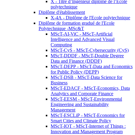
X - Titre d’Ingénieur diplômé de l’École
polytechnique
Diplôme d'établissement
X-4A - Diplôme de l'Ecole polytechnique
Diplôme de formation gradué de l'Ecole
Polytechnique -MSc&T
MScT-AI-ViC - MScT-Artificial
Intelligence and Advanced Visual
Computing
MScT-CyS - MScT-Cybersecurity (CyS)
MScT-DDDF - MScT-Double Degree
Data and Finance (DDDF)
MScT-DEPP - MScT-Data and Economics
for Public Policy (DEPP)
MScT-DSB - MScT-Data Science for
Business
MScT-EDACF - MScT-Economics, Data
Analytics and Corporate Finance
MScT-EESM - MScT-Environmental
Engineering and Sustainability
Management
MScT-ESCLiP - MScT-Economics for
Smart Cities and Climate Policy
MScT-IOT - MScT-Internet of Things :
Innovation and Management Program