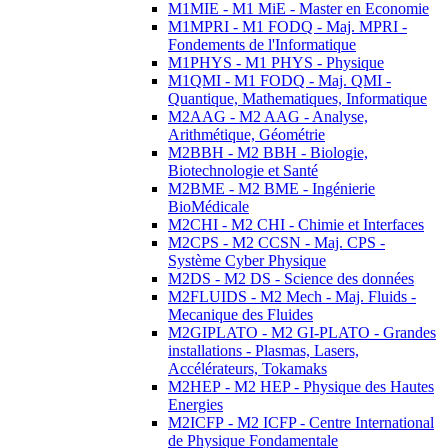
M1MIE - M1 MiE - Master en Economie
M1MPRI - M1 FODQ - Maj. MPRI -
Fondements de l'Informatique
M1PHYS - M1 PHYS - Physique
M1QMI - M1 FODQ - Maj. QMI -
Quantique, Mathematiques, Informatique
M2AAG - M2 AAG - Analyse,
Arithmétique, Géométrie
M2BBH - M2 BBH - Biologie,
Biotechnologie et Santé
M2BME - M2 BME - Ingénierie
BioMédicale
M2CHI - M2 CHI - Chimie et Interfaces
M2CPS - M2 CCSN - Maj. CPS -
Système Cyber Physique
M2DS - M2 DS - Science des données
M2FLUIDS - M2 Mech - Maj. Fluids -
Mecanique des Fluides
M2GIPLATO - M2 GI-PLATO - Grandes
installations - Plasmas, Lasers,
Accélérateurs, Tokamaks
M2HEP - M2 HEP - Physique des Hautes
Energies
M2ICFP - M2 ICFP - Centre International
de Physique Fondamentale