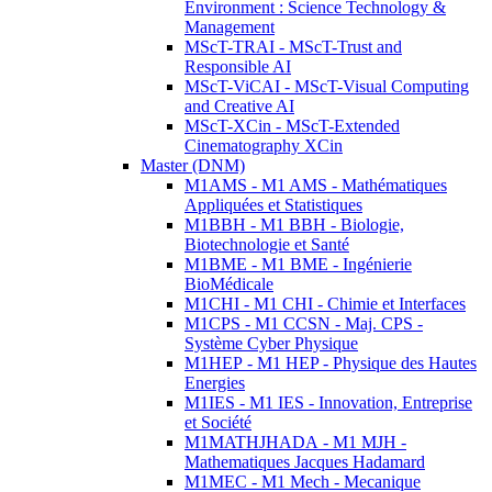
Environment : Science Technology &
Management
MScT-TRAI - MScT-Trust and
Responsible AI
MScT-ViCAI - MScT-Visual Computing
and Creative AI
MScT-XCin - MScT-Extended
Cinematography XCin
Master (DNM)
M1AMS - M1 AMS - Mathématiques
Appliquées et Statistiques
M1BBH - M1 BBH - Biologie,
Biotechnologie et Santé
M1BME - M1 BME - Ingénierie
BioMédicale
M1CHI - M1 CHI - Chimie et Interfaces
M1CPS - M1 CCSN - Maj. CPS -
Système Cyber Physique
M1HEP - M1 HEP - Physique des Hautes
Energies
M1IES - M1 IES - Innovation, Entreprise
et Société
M1MATHJHADA - M1 MJH -
Mathematiques Jacques Hadamard
M1MEC - M1 Mech - Mecanique