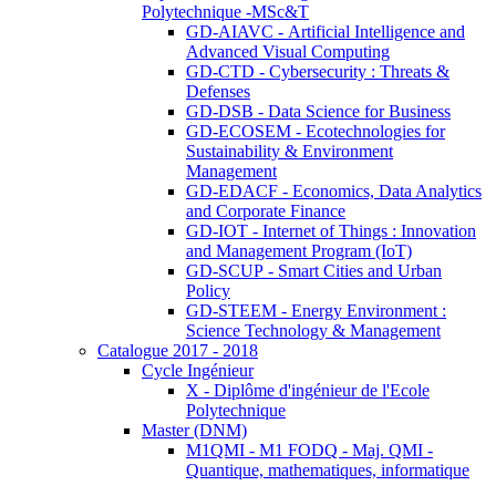
Polytechnique -MSc&T
GD-AIAVC - Artificial Intelligence and
Advanced Visual Computing
GD-CTD - Cybersecurity : Threats &
Defenses
GD-DSB - Data Science for Business
GD-ECOSEM - Ecotechnologies for
Sustainability & Environment
Management
GD-EDACF - Economics, Data Analytics
and Corporate Finance
GD-IOT - Internet of Things : Innovation
and Management Program (IoT)
GD-SCUP - Smart Cities and Urban
Policy
GD-STEEM - Energy Environment :
Science Technology & Management
Catalogue 2017 - 2018
Cycle Ingénieur
X - Diplôme d'ingénieur de l'Ecole
Polytechnique
Master (DNM)
M1QMI - M1 FODQ - Maj. QMI -
Quantique, mathematiques, informatique