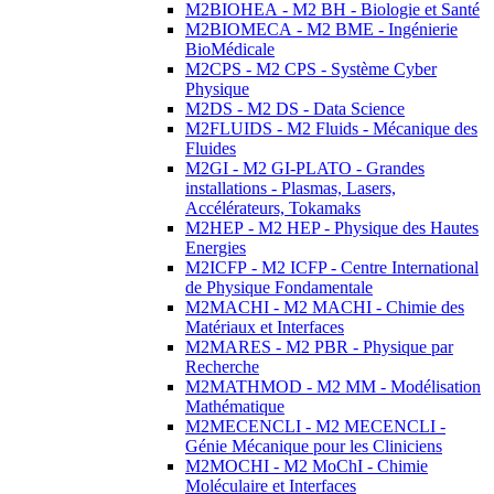
M2BIOHEA - M2 BH - Biologie et Santé
M2BIOMECA - M2 BME - Ingénierie
BioMédicale
M2CPS - M2 CPS - Système Cyber
Physique
M2DS - M2 DS - Data Science
M2FLUIDS - M2 Fluids - Mécanique des
Fluides
M2GI - M2 GI-PLATO - Grandes
installations - Plasmas, Lasers,
Accélérateurs, Tokamaks
M2HEP - M2 HEP - Physique des Hautes
Energies
M2ICFP - M2 ICFP - Centre International
de Physique Fondamentale
M2MACHI - M2 MACHI - Chimie des
Matériaux et Interfaces
M2MARES - M2 PBR - Physique par
Recherche
M2MATHMOD - M2 MM - Modélisation
Mathématique
M2MECENCLI - M2 MECENCLI -
Génie Mécanique pour les Cliniciens
M2MOCHI - M2 MoChI - Chimie
Moléculaire et Interfaces