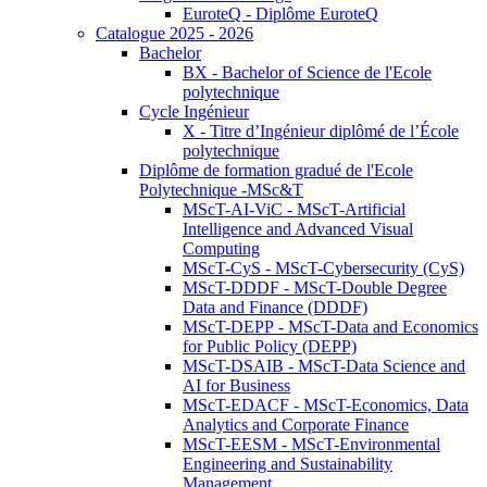
EuroteQ - Diplôme EuroteQ
Catalogue 2025 - 2026
Bachelor
BX - Bachelor of Science de l'Ecole
polytechnique
Cycle Ingénieur
X - Titre d’Ingénieur diplômé de l’École
polytechnique
Diplôme de formation gradué de l'Ecole
Polytechnique -MSc&T
MScT-AI-ViC - MScT-Artificial
Intelligence and Advanced Visual
Computing
MScT-CyS - MScT-Cybersecurity (CyS)
MScT-DDDF - MScT-Double Degree
Data and Finance (DDDF)
MScT-DEPP - MScT-Data and Economics
for Public Policy (DEPP)
MScT-DSAIB - MScT-Data Science and
AI for Business
MScT-EDACF - MScT-Economics, Data
Analytics and Corporate Finance
MScT-EESM - MScT-Environmental
Engineering and Sustainability
Management