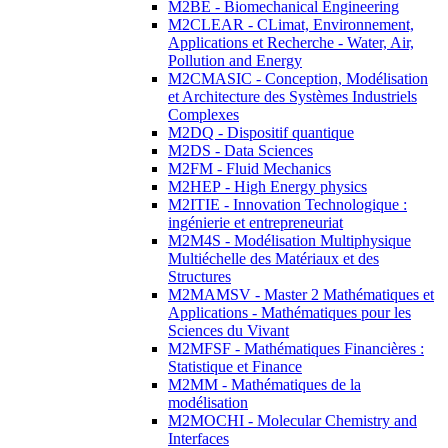
M2BE - Biomechanical Engineering
M2CLEAR - CLimat, Environnement,
Applications et Recherche - Water, Air,
Pollution and Energy
M2CMASIC - Conception, Modélisation
et Architecture des Systèmes Industriels
Complexes
M2DQ - Dispositif quantique
M2DS - Data Sciences
M2FM - Fluid Mechanics
M2HEP - High Energy physics
M2ITIE - Innovation Technologique :
ingénierie et entrepreneuriat
M2M4S - Modélisation Multiphysique
Multiéchelle des Matériaux et des
Structures
M2MAMSV - Master 2 Mathématiques et
Applications - Mathématiques pour les
Sciences du Vivant
M2MFSF - Mathématiques Financières :
Statistique et Finance
M2MM - Mathématiques de la
modélisation
M2MOCHI - Molecular Chemistry and
Interfaces