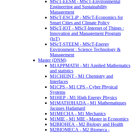
MScT-EESM - MScT-Environmental
Engineering and Sustainability
Management
MScT-ESCLiP - MScT-Economics for
Smart Cities and Climate Policy
MScT-IOT - MScT-Internet of Things :
Innovation and Management Program
(IoT)
MScT-STEEM - MScT-Energy
Environment : Science Technology &
Management
Master (DNM)
M1APPMATH - M1 Applied Mathematics
and statistics
M1CHEINT - M1 Chemistry and
Interfaces
M1CPS - M1 CPS - Cyber Physical
Systems
M1HEP - M1 High Energy Physics
M1MATHJHADA - M1 Mathematiques
Jacques Hadamard
M1MECHA - M1 Mechanics
M1MIE - M1 MIE - Master in Economics
M2BIOHEA - M2 Biology and Health
M2BIOMECA - M2 Biomeca -