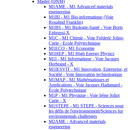
Master (DNM)
M1AME - M1 Advanced materials
engineering
M1BI - M1 Bio-informatique (Voie
Rosalind Franklin)
M1BS - M1 Biologie-Santé - Voie Boris
Ephrussi-X
M1C - M1 Chimie - Voie Fréderic Joliot-
Curie - Ecole Polytechnique
M1ECO - M1 Economie
M1HEP - M1 High Energy Physics
M1I - M1 Informatique - Voie Jacques
Herbrand - X
M1IESVIT - M1 Innovation, Entreprise, et
Société - Voie Innovation technologique
M1MAP - M1 Mathématiques et
Applications - Voie Jacques Hadamard -
École Polytechnique
M1P - M1 Physique - Voie Irène Joliot
Curie - X
M1STEPE - M1 STEPE - Sciences pour
les défis de l'environnement/Sciences for
environmentals challenges
M2AME - Advanced materials
engineering