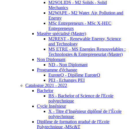
M2SOLIDS - M2 Solids - Solid
Mechanics
M2WAPE - M2 Water, Air, Pollution and
Energy
MSc Entrepreneurs - MSc X-HEC
Entrepreneurs
Mastère spécialisé (Master)
M2REST - Renewable Energy, Science
and Technology
MS ETRE - MS Energies Renouvelables :
Technologies & Entrepreneuriat (Master)
Non Diplomant
ND - Non Diplomant
Programme d'échange
EuroteQ - Diplôme EuroteQ
PEI - Echanges PEI
Catalogue 2021 - 2022
Bachelor
BS - Bachelor of Science de l'Ecole
polytechnique
Cycle Ingénieur
X - Titre d’Ingénieur diplômé de l’École
polytechnique
Diplôme de formation gradué de l'Ecole
Polytechnique -MSc&T