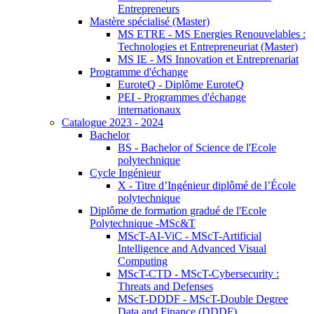
Entrepreneurs
Mastère spécialisé (Master)
MS ETRE - MS Energies Renouvelables :
Technologies et Entrepreneuriat (Master)
MS IE - MS Innovation et Entreprenariat
Programme d'échange
EuroteQ - Diplôme EuroteQ
PEI - Programmes d'échange
internationaux
Catalogue 2023 - 2024
Bachelor
BS - Bachelor of Science de l'Ecole
polytechnique
Cycle Ingénieur
X - Titre d’Ingénieur diplômé de l’École
polytechnique
Diplôme de formation gradué de l'Ecole
Polytechnique -MSc&T
MScT-AI-ViC - MScT-Artificial
Intelligence and Advanced Visual
Computing
MScT-CTD - MScT-Cybersecurity :
Threats and Defenses
MScT-DDDF - MScT-Double Degree
Data and Finance (DDDF)