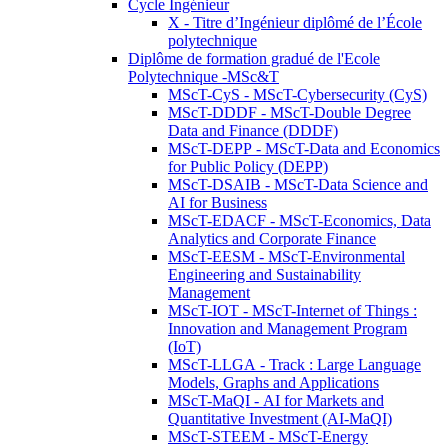
Cycle Ingénieur
X - Titre d’Ingénieur diplômé de l’École
polytechnique
Diplôme de formation gradué de l'Ecole
Polytechnique -MSc&T
MScT-CyS - MScT-Cybersecurity (CyS)
MScT-DDDF - MScT-Double Degree
Data and Finance (DDDF)
MScT-DEPP - MScT-Data and Economics
for Public Policy (DEPP)
MScT-DSAIB - MScT-Data Science and
AI for Business
MScT-EDACF - MScT-Economics, Data
Analytics and Corporate Finance
MScT-EESM - MScT-Environmental
Engineering and Sustainability
Management
MScT-IOT - MScT-Internet of Things :
Innovation and Management Program
(IoT)
MScT-LLGA - Track : Large Language
Models, Graphs and Applications
MScT-MaQI - AI for Markets and
Quantitative Investment (AI-MaQI)
MScT-STEEM - MScT-Energy