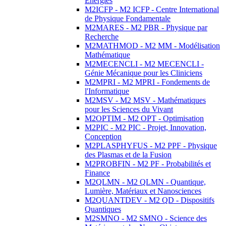
Energies
M2ICFP - M2 ICFP - Centre International
de Physique Fondamentale
M2MARES - M2 PBR - Physique par
Recherche
M2MATHMOD - M2 MM - Modélisation
Mathématique
M2MECENCLI - M2 MECENCLI -
Génie Mécanique pour les Cliniciens
M2MPRI - M2 MPRI - Fondements de
l'Informatique
M2MSV - M2 MSV - Mathématiques
pour les Sciences du Vivant
M2OPTIM - M2 OPT - Optimisation
M2PIC - M2 PIC - Projet, Innovation,
Conception
M2PLASPHYFUS - M2 PPF - Physique
des Plasmas et de la Fusion
M2PROBFIN - M2 PF - Probabilités et
Finance
M2QLMN - M2 QLMN - Quantique,
Lumière, Matériaux et Nanosciences
M2QUANTDEV - M2 QD - Dispositifs
Quantiques
M2SMNO - M2 SMNO - Science des