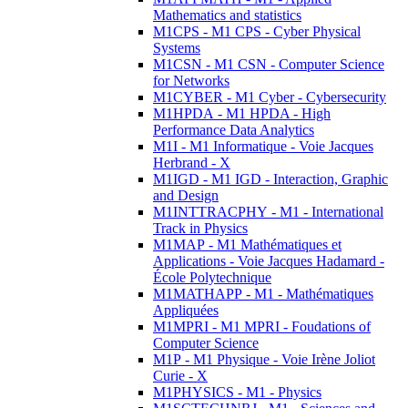
Mathematics and statistics
M1CPS - M1 CPS - Cyber Physical
Systems
M1CSN - M1 CSN - Computer Science
for Networks
M1CYBER - M1 Cyber - Cybersecurity
M1HPDA - M1 HPDA - High
Performance Data Analytics
M1I - M1 Informatique - Voie Jacques
Herbrand - X
M1IGD - M1 IGD - Interaction, Graphic
and Design
M1INTTRACPHY - M1 - International
Track in Physics
M1MAP - M1 Mathématiques et
Applications - Voie Jacques Hadamard -
École Polytechnique
M1MATHAPP - M1 - Mathématiques
Appliquées
M1MPRI - M1 MPRI - Foudations of
Computer Science
M1P - M1 Physique - Voie Irène Joliot
Curie - X
M1PHYSICS - M1 - Physics