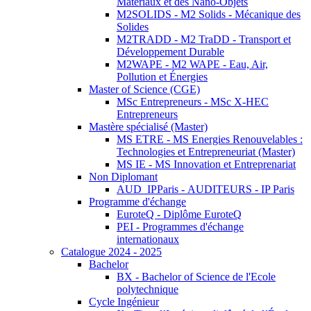
Matériaux et des Nano-Objets
M2SOLIDS - M2 Solids - Mécanique des
Solides
M2TRADD - M2 TraDD - Transport et
Développement Durable
M2WAPE - M2 WAPE - Eau, Air,
Pollution et Énergies
Master of Science (CGE)
MSc Entrepreneurs - MSc X-HEC
Entrepreneurs
Mastère spécialisé (Master)
MS ETRE - MS Energies Renouvelables :
Technologies et Entrepreneuriat (Master)
MS IE - MS Innovation et Entreprenariat
Non Diplomant
AUD_IPParis - AUDITEURS - IP Paris
Programme d'échange
EuroteQ - Diplôme EuroteQ
PEI - Programmes d'échange
internationaux
Catalogue 2024 - 2025
Bachelor
BX - Bachelor of Science de l'Ecole
polytechnique
Cycle Ingénieur