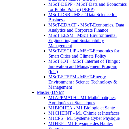
MScT-DEPP - MScT-Data and Economics
for Public Policy (DEPP)
MScT-DSB - MScT-Data Science for
Business
MScT-EDACF - MScT-Economics, Data
Analytics and Corporate Finance
MScT-EESM - MScT-Environmental
Engineering and Sustainability
Management
MScT-ESCLiP - MScT-Economics for
Smart Cities and Climate Policy
MScT-IOT - MScT-Internet of Things :
Innovation and Management Program
(IoT)
MScT-STEEM - MScT-Energy
Environment : Science Technology &
Management
Master (DNM)
M1APPMATH - M1 Mathématiques
Appliquées et Statistiques
M1BIOHEA - M1 Biologie et Santé
M1CHEINT - M1 Chimie et Interfaces
M1CPS - M1 Système Cyber Physique
M1HEP - M1 Physique des Hautes
Energies