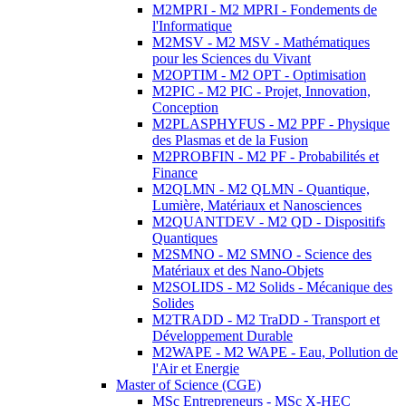
M2MPRI - M2 MPRI - Fondements de
l'Informatique
M2MSV - M2 MSV - Mathématiques
pour les Sciences du Vivant
M2OPTIM - M2 OPT - Optimisation
M2PIC - M2 PIC - Projet, Innovation,
Conception
M2PLASPHYFUS - M2 PPF - Physique
des Plasmas et de la Fusion
M2PROBFIN - M2 PF - Probabilités et
Finance
M2QLMN - M2 QLMN - Quantique,
Lumière, Matériaux et Nanosciences
M2QUANTDEV - M2 QD - Dispositifs
Quantiques
M2SMNO - M2 SMNO - Science des
Matériaux et des Nano-Objets
M2SOLIDS - M2 Solids - Mécanique des
Solides
M2TRADD - M2 TraDD - Transport et
Développement Durable
M2WAPE - M2 WAPE - Eau, Pollution de
l'Air et Energie
Master of Science (CGE)
MSc Entrepreneurs - MSc X-HEC