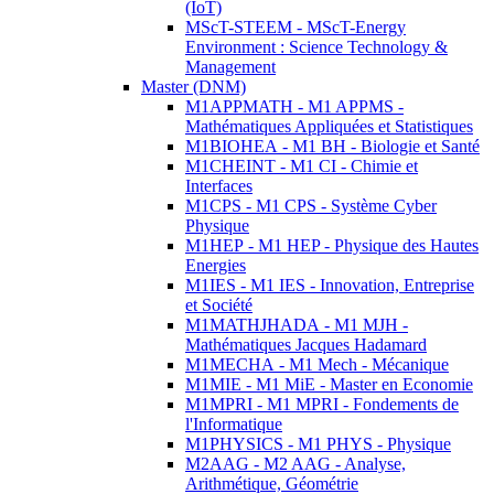
(IoT)
MScT-STEEM - MScT-Energy
Environment : Science Technology &
Management
Master (DNM)
M1APPMATH - M1 APPMS -
Mathématiques Appliquées et Statistiques
M1BIOHEA - M1 BH - Biologie et Santé
M1CHEINT - M1 CI - Chimie et
Interfaces
M1CPS - M1 CPS - Système Cyber
Physique
M1HEP - M1 HEP - Physique des Hautes
Energies
M1IES - M1 IES - Innovation, Entreprise
et Société
M1MATHJHADA - M1 MJH -
Mathématiques Jacques Hadamard
M1MECHA - M1 Mech - Mécanique
M1MIE - M1 MiE - Master en Economie
M1MPRI - M1 MPRI - Fondements de
l'Informatique
M1PHYSICS - M1 PHYS - Physique
M2AAG - M2 AAG - Analyse,
Arithmétique, Géométrie