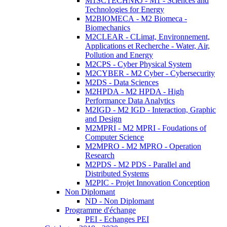
M1SCTECHNRJ - M1 - Sciences and
Technologies for Energy
M2BIOMECA - M2 Biomeca -
Biomechanics
M2CLEAR - CLimat, Environnement,
Applications et Recherche - Water, Air,
Pollution and Energy
M2CPS - Cyber Physical System
M2CYBER - M2 Cyber - Cybersecurity
M2DS - Data Sciences
M2HPDA - M2 HPDA - High
Performance Data Analytics
M2IGD - M2 IGD - Interaction, Graphic
and Design
M2MPRI - M2 MPRI - Foudations of
Computer Science
M2MPRO - M2 MPRO - Operation
Research
M2PDS - M2 PDS - Parallel and
Distributed Systems
M2PIC - Projet Innovation Conception
Non Diplomant
ND - Non Diplomant
Programme d'échange
PEI - Echanges PEI