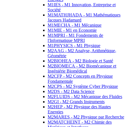
M1IES - M1 Innovation, Entreprise et
Société
M1MATHJHADA - M1 Mathématiques
Jacques Hadamard
M1MECHA - M1 Mécanique
M1MIE - M1 en Economie
M1MPRI - M1 Fondements de
l'Informatique MPRI
M1PHYSICS - M1 Physique
M2AAG - M2 Analyse, Arithmétique,
Géométrie
M2BIOHEA - M2 Biologie et Santé
M2BIOMECA - M2 Biomécanique et
Ingéniérie Biomédical
M2CFP - M2 Concepts en Physique
Fondamentale
M2CPS - M2 Système Cyber Physique
M2DS - M2 Data Science
M2FLUIDS - M2 Mécanique des Fluides
M2GI - M2 Grands Instruments
M2HEP - M2 Physique des Hautes
Energies
M2MARES - M2 Physique par Recherche
M2MATCHEINT - M2 Chimie des