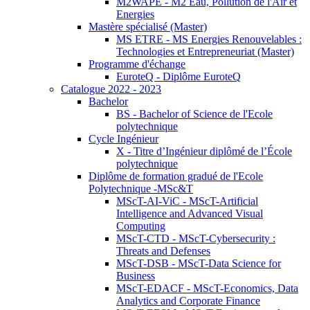
M2WAPE - M2 Eau, Pollution de l'Air et
Energies
Mastère spécialisé (Master)
MS ETRE - MS Energies Renouvelables :
Technologies et Entrepreneuriat (Master)
Programme d'échange
EuroteQ - Diplôme EuroteQ
Catalogue 2022 - 2023
Bachelor
BS - Bachelor of Science de l'Ecole
polytechnique
Cycle Ingénieur
X - Titre d’Ingénieur diplômé de l’École
polytechnique
Diplôme de formation gradué de l'Ecole
Polytechnique -MSc&T
MScT-AI-ViC - MScT-Artificial
Intelligence and Advanced Visual
Computing
MScT-CTD - MScT-Cybersecurity :
Threats and Defenses
MScT-DSB - MScT-Data Science for
Business
MScT-EDACF - MScT-Economics, Data
Analytics and Corporate Finance