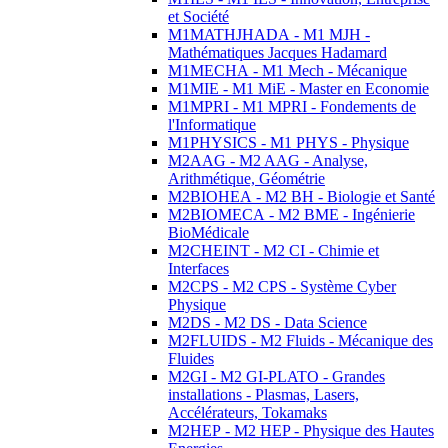
et Société
M1MATHJHADA - M1 MJH -
Mathématiques Jacques Hadamard
M1MECHA - M1 Mech - Mécanique
M1MIE - M1 MiE - Master en Economie
M1MPRI - M1 MPRI - Fondements de
l'Informatique
M1PHYSICS - M1 PHYS - Physique
M2AAG - M2 AAG - Analyse,
Arithmétique, Géométrie
M2BIOHEA - M2 BH - Biologie et Santé
M2BIOMECA - M2 BME - Ingénierie
BioMédicale
M2CHEINT - M2 CI - Chimie et
Interfaces
M2CPS - M2 CPS - Système Cyber
Physique
M2DS - M2 DS - Data Science
M2FLUIDS - M2 Fluids - Mécanique des
Fluides
M2GI - M2 GI-PLATO - Grandes
installations - Plasmas, Lasers,
Accélérateurs, Tokamaks
M2HEP - M2 HEP - Physique des Hautes