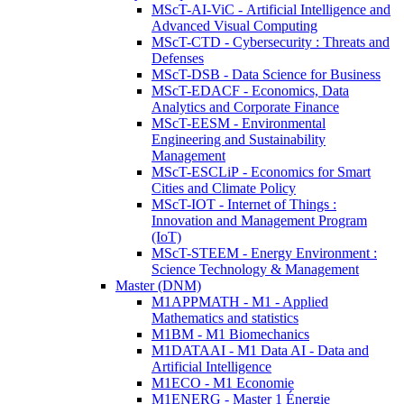
MScT-AI-ViC - Artificial Intelligence and
Advanced Visual Computing
MScT-CTD - Cybersecurity : Threats and
Defenses
MScT-DSB - Data Science for Business
MScT-EDACF - Economics, Data
Analytics and Corporate Finance
MScT-EESM - Environmental
Engineering and Sustainability
Management
MScT-ESCLiP - Economics for Smart
Cities and Climate Policy
MScT-IOT - Internet of Things :
Innovation and Management Program
(IoT)
MScT-STEEM - Energy Environment :
Science Technology & Management
Master (DNM)
M1APPMATH - M1 - Applied
Mathematics and statistics
M1BM - M1 Biomechanics
M1DATAAI - M1 Data AI - Data and
Artificial Intelligence
M1ECO - M1 Economie
M1ENERG - Master 1 Énergie