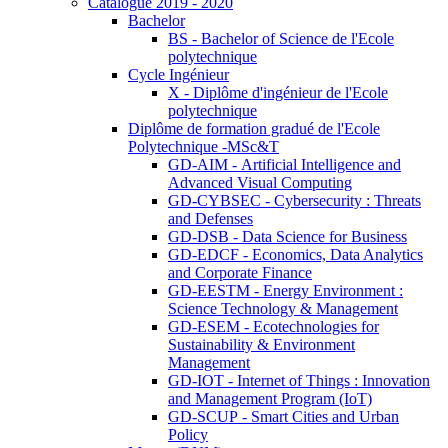
Catalogue 2019 - 2020
Bachelor
BS - Bachelor of Science de l'Ecole
polytechnique
Cycle Ingénieur
X - Diplôme d'ingénieur de l'Ecole
polytechnique
Diplôme de formation gradué de l'Ecole
Polytechnique -MSc&T
GD-AIM - Artificial Intelligence and
Advanced Visual Computing
GD-CYBSEC - Cybersecurity : Threats
and Defenses
GD-DSB - Data Science for Business
GD-EDCF - Economics, Data Analytics
and Corporate Finance
GD-EESTM - Energy Environment :
Science Technology & Management
GD-ESEM - Ecotechnologies for
Sustainability & Environment
Management
GD-IOT - Internet of Things : Innovation
and Management Program (IoT)
GD-SCUP - Smart Cities and Urban
Policy