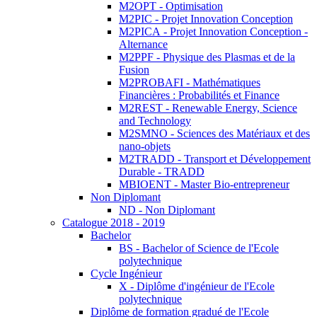
M2OPT - Optimisation
M2PIC - Projet Innovation Conception
M2PICA - Projet Innovation Conception -
Alternance
M2PPF - Physique des Plasmas et de la
Fusion
M2PROBAFI - Mathématiques
Financières : Probabilités et Finance
M2REST - Renewable Energy, Science
and Technology
M2SMNO - Sciences des Matériaux et des
nano-objets
M2TRADD - Transport et Développement
Durable - TRADD
MBIOENT - Master Bio-entrepreneur
Non Diplomant
ND - Non Diplomant
Catalogue 2018 - 2019
Bachelor
BS - Bachelor of Science de l'Ecole
polytechnique
Cycle Ingénieur
X - Diplôme d'ingénieur de l'Ecole
polytechnique
Diplôme de formation gradué de l'Ecole