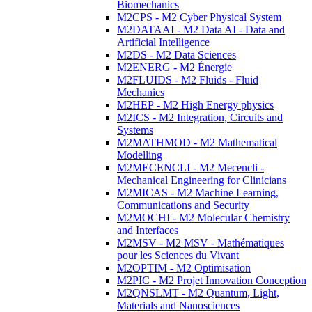
Biomechanics
M2CPS - M2 Cyber Physical System
M2DATAAI - M2 Data AI - Data and
Artificial Intelligence
M2DS - M2 Data Sciences
M2ENERG - M2 Énergie
M2FLUIDS - M2 Fluids - Fluid
Mechanics
M2HEP - M2 High Energy physics
M2ICS - M2 Integration, Circuits and
Systems
M2MATHMOD - M2 Mathematical
Modelling
M2MECENCLI - M2 Mecencli -
Mechanical Engineering for Clinicians
M2MICAS - M2 Machine Learning,
Communications and Security
M2MOCHI - M2 Molecular Chemistry
and Interfaces
M2MSV - M2 MSV - Mathématiques
pour les Sciences du Vivant
M2OPTIM - M2 Optimisation
M2PIC - M2 Projet Innovation Conception
M2QNSLMT - M2 Quantum, Light,
Materials and Nanosciences