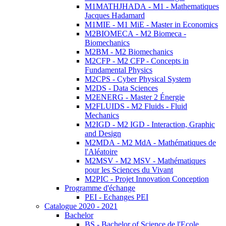
M1MATHJHADA - M1 - Mathematiques
Jacques Hadamard
M1MIE - M1 MiE - Master in Economics
M2BIOMECA - M2 Biomeca -
Biomechanics
M2BM - M2 Biomechanics
M2CFP - M2 CFP - Concepts in
Fundamental Physics
M2CPS - Cyber Physical System
M2DS - Data Sciences
M2ENERG - Master 2 Énergie
M2FLUIDS - M2 Fluids - Fluid
Mechanics
M2IGD - M2 IGD - Interaction, Graphic
and Design
M2MDA - M2 MdA - Mathématiques de
l'Aléatoire
M2MSV - M2 MSV - Mathématiques
pour les Sciences du Vivant
M2PIC - Projet Innovation Conception
Programme d'échange
PEI - Echanges PEI
Catalogue 2020 - 2021
Bachelor
BS - Bachelor of Science de l'Ecole