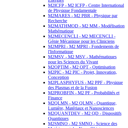
Energies
M2ICFP - M2 ICFP - Centre International
de Physique Fondamentale
M2MARES - M2 PBR - Physique par
Recherche
M2MATHMOD - M2 MM - Modélisation
Mathématique
M2MECENCLI - M2 MECENCLI -
Génie Mécanique pour les Cliniciens
M2MPRI - M2 MPRI - Fondements de
l'Informatique
M2MSV - M2 MSV - Mathématiques
pour les Sciences du Vivant
M2OPTIM - M2 OPT - Optimisation
M2PIC - M2 PIC - Projet, Innovation,
Conception
M2PLASPHYFUS - M2 PPF - Physique
des Plasmas et de la Fusion
M2PROBFIN - M2 PF - Probabilités et
Finance
M2QLMN - M2 QLMN - Quantique,
Lumière, Matériaux et Nanosciences
M2QUANTDEV - M2 QD - Dispositifs
Quantiques
M2SMNO - M2 SMNO - Science des