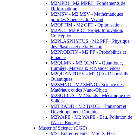
M2MPRI - M2 MPRI - Fondements de
l'Informatique
M2MSV - M2 MSV - Mathématiques
pour les Sciences du Vivant
M2OPTIM - M2 OPT - Optimisation
M2PIC - M2 PIC - Projet, Innovation,
Conception
M2PLASPHYFUS - M2 PPF - Physique
des Plasmas et de la Fusion
M2PROBFIN - M2 PF - Probabilités et
Finance
M2QLMN - M2 QLMN - Quantique,
Lumière, Matériaux et Nanosciences
M2QUANTDEV - M2 QD - Dispositifs
Quantiques
M2SMNO - M2 SMNO - Science des
Matériaux et des Nano-Objets
M2SOLIDS - M2 Solids - Mécanique des
Solides
M2TRADD - M2 TraDD - Transport et
Développement Durable
M2WAPE - M2 WAPE - Eau, Pollution de
l'Air et Energie
Master of Science (CGE)
MSc Entrepreneurs - MSc X-HEC