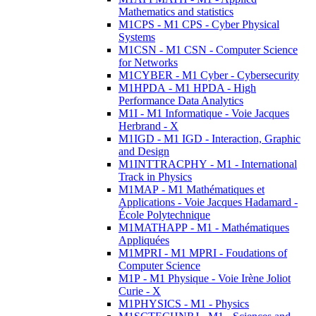
Mathematics and statistics
M1CPS - M1 CPS - Cyber Physical
Systems
M1CSN - M1 CSN - Computer Science
for Networks
M1CYBER - M1 Cyber - Cybersecurity
M1HPDA - M1 HPDA - High
Performance Data Analytics
M1I - M1 Informatique - Voie Jacques
Herbrand - X
M1IGD - M1 IGD - Interaction, Graphic
and Design
M1INTTRACPHY - M1 - International
Track in Physics
M1MAP - M1 Mathématiques et
Applications - Voie Jacques Hadamard -
École Polytechnique
M1MATHAPP - M1 - Mathématiques
Appliquées
M1MPRI - M1 MPRI - Foudations of
Computer Science
M1P - M1 Physique - Voie Irène Joliot
Curie - X
M1PHYSICS - M1 - Physics