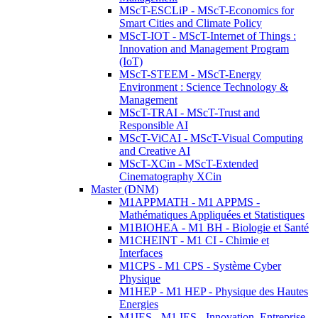
MScT-ESCLiP - MScT-Economics for
Smart Cities and Climate Policy
MScT-IOT - MScT-Internet of Things :
Innovation and Management Program
(IoT)
MScT-STEEM - MScT-Energy
Environment : Science Technology &
Management
MScT-TRAI - MScT-Trust and
Responsible AI
MScT-ViCAI - MScT-Visual Computing
and Creative AI
MScT-XCin - MScT-Extended
Cinematography XCin
Master (DNM)
M1APPMATH - M1 APPMS -
Mathématiques Appliquées et Statistiques
M1BIOHEA - M1 BH - Biologie et Santé
M1CHEINT - M1 CI - Chimie et
Interfaces
M1CPS - M1 CPS - Système Cyber
Physique
M1HEP - M1 HEP - Physique des Hautes
Energies
M1IES - M1 IES - Innovation, Entreprise