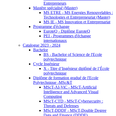
Entrepreneurs
Mastère spécialisé (Master)
MS ETRE - MS Energies Renouvelables :
Technologies et Entrepreneuriat (Master)
MS IE - MS Innovation et Entreprenariat
Programme d'échange
EuroteQ - Diplôme EuroteQ
PEI - Programmes d'échange
internationaux
Catalogue 2023 - 2024
Bachelor
BS - Bachelor of Science de l'Ecole
polytechnique
Cycle Ingénieur
X - Titre d’Ingénieur diplômé de l’École
polytechnique
Diplôme de formation gradué de l'Ecole
Polytechnique -MSc&T
MScT-AI-ViC - MScT-Artificial
Intelligence and Advanced Visual
Computing
MScT-CTD - MScT-Cybersecurity :
Threats and Defenses
MScT-DDDF - MScT-Double Degree
Data and Finance (DDDF)