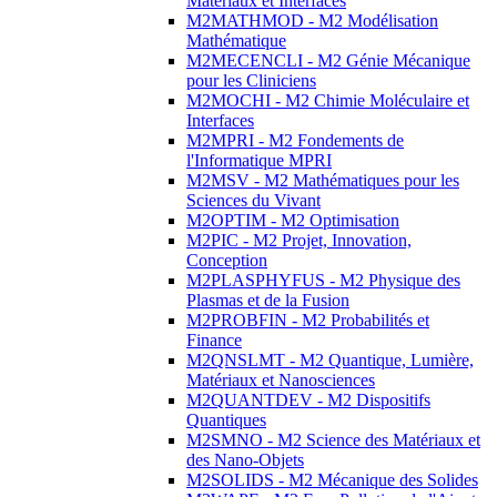
Matériaux et Interfaces
M2MATHMOD - M2 Modélisation
Mathématique
M2MECENCLI - M2 Génie Mécanique
pour les Cliniciens
M2MOCHI - M2 Chimie Moléculaire et
Interfaces
M2MPRI - M2 Fondements de
l'Informatique MPRI
M2MSV - M2 Mathématiques pour les
Sciences du Vivant
M2OPTIM - M2 Optimisation
M2PIC - M2 Projet, Innovation,
Conception
M2PLASPHYFUS - M2 Physique des
Plasmas et de la Fusion
M2PROBFIN - M2 Probabilités et
Finance
M2QNSLMT - M2 Quantique, Lumière,
Matériaux et Nanosciences
M2QUANTDEV - M2 Dispositifs
Quantiques
M2SMNO - M2 Science des Matériaux et
des Nano-Objets
M2SOLIDS - M2 Mécanique des Solides