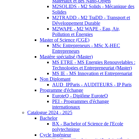
Matériaux et des Nano-Objets
M2SOLIDS - M2 Solids - Mécanique des
Solides
M2TRADD - M2 TraDD - Transport et
Développement Durable
M2WAPE - M2 WAPE - Eau, Air,
Pollution et Énergies
Master of Science (CGE)
MSc Entrepreneurs - MSc X-HEC
Entrepreneurs
Mastère spécialisé (Master)
MS ETRE - MS Energies Renouvelables :
Technologies et Entrepreneuriat (Master)
MS IE - MS Innovation et Entreprenariat
Non Diplomant
AUD_IPParis - AUDITEURS - IP Paris
Programme d'échange
EuroteQ - Diplôme EuroteQ
PEI - Programmes d'échange
internationaux
Catalogue 2024 - 2025
Bachelor
BX - Bachelor of Science de l'Ecole
polytechnique
Cycle Ingénieur