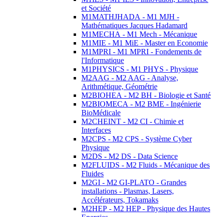
et Société
M1MATHJHADA - M1 MJH -
Mathématiques Jacques Hadamard
M1MECHA - M1 Mech - Mécanique
M1MIE - M1 MiE - Master en Economie
M1MPRI - M1 MPRI - Fondements de
l'Informatique
M1PHYSICS - M1 PHYS - Physique
M2AAG - M2 AAG - Analyse,
Arithmétique, Géométrie
M2BIOHEA - M2 BH - Biologie et Santé
M2BIOMECA - M2 BME - Ingénierie
BioMédicale
M2CHEINT - M2 CI - Chimie et
Interfaces
M2CPS - M2 CPS - Système Cyber
Physique
M2DS - M2 DS - Data Science
M2FLUIDS - M2 Fluids - Mécanique des
Fluides
M2GI - M2 GI-PLATO - Grandes
installations - Plasmas, Lasers,
Accélérateurs, Tokamaks
M2HEP - M2 HEP - Physique des Hautes