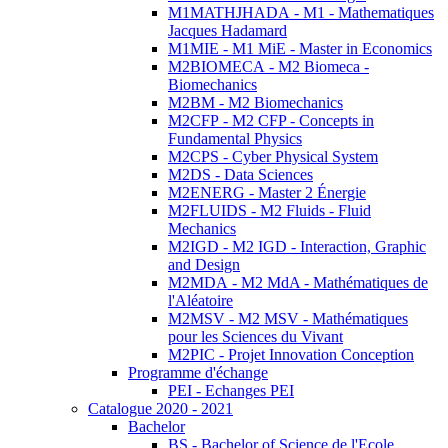
M1MATHJHADA - M1 - Mathematiques
Jacques Hadamard
M1MIE - M1 MiE - Master in Economics
M2BIOMECA - M2 Biomeca -
Biomechanics
M2BM - M2 Biomechanics
M2CFP - M2 CFP - Concepts in
Fundamental Physics
M2CPS - Cyber Physical System
M2DS - Data Sciences
M2ENERG - Master 2 Énergie
M2FLUIDS - M2 Fluids - Fluid
Mechanics
M2IGD - M2 IGD - Interaction, Graphic
and Design
M2MDA - M2 MdA - Mathématiques de
l'Aléatoire
M2MSV - M2 MSV - Mathématiques
pour les Sciences du Vivant
M2PIC - Projet Innovation Conception
Programme d'échange
PEI - Echanges PEI
Catalogue 2020 - 2021
Bachelor
BS - Bachelor of Science de l'Ecole