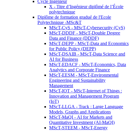
Cycle Ingénieur
X - Titre d’Ingénieur diplômé de l’École
polytechnique
Diplôme de formation gradué de l'Ecole
Polytechnique -MSc&T
MScT-CyS - MScT-Cybersecurity (CyS)
MScT-DDDF - MScT-Double Degree
Data and Finance (DDDF)
MScT-DEPP - MScT-Data and Economics
for Public Policy (DEPP)
MScT-DSAIB - MScT-Data Science and
AI for Business
MScT-EDACF - MScT-Economics, Data
Analytics and Corporate Finance
MScT-EESM - MScT-Environmental
Engineering and Sustainability
Management
MScT-IOT - MScT-Internet of Things :
Innovation and Management Program
(IoT)
MScT-LLGA - Track : Large Language
Models, Graphs and Applications
MScT-MaQI - AI for Markets and
Quantitative Investment (AI-MaQI)
MScT-STEEM - MScT-Energy