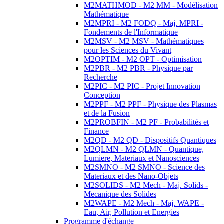
M2MATHMOD - M2 MM - Modélisation
Mathématique
M2MPRI - M2 FODQ - Maj. MPRI -
Fondements de l'Informatique
M2MSV - M2 MSV - Mathématiques
pour les Sciences du Vivant
M2OPTIM - M2 OPT - Optimisation
M2PBR - M2 PBR - Physique par
Recherche
M2PIC - M2 PIC - Projet Innovation
Conception
M2PPF - M2 PPF - Physique des Plasmas
et de la Fusion
M2PROBFIN - M2 PF - Probabilités et
Finance
M2QD - M2 QD - Dispositifs Quantiques
M2QLMN - M2 QLMN - Quantique,
Lumiere, Materiaux et Nanosciences
M2SMNO - M2 SMNO - Science des
Materiaux et des Nano-Objets
M2SOLIDS - M2 Mech - Maj. Solids -
Mecanique des Solides
M2WAPE - M2 Mech - Maj. WAPE -
Eau, Air, Pollution et Energies
Programme d'échange