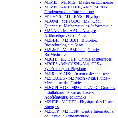
M1MIE - M1 MiE - Master en Economie
M1MPRI - M1 FODQ - Maj. MPRI -
Fondements de l'Informatique
M1PHYS - M1 PHYS - Physique
M1QMI - M1 FODQ - Maj. QMI -
Quantique, Mathematiques, Informatique
M2AAG - M2 AAG - Analyse,
Arithmétique, Géométrie
M2BBH - M2 BBH - Biologie,
Biotechnologie et Santé
M2BME - M2 BME - Ingénierie
BioMédicale
M2CHI - M2 CHI - Chimie et Interfaces
M2CPS - M2 CCSN - Maj. CPS -
Système Cyber Physique
M2DS - M2 DS - Science des données
M2FLUIDS - M2 Mech - Maj. Fluids -
Mecanique des Fluides
M2GIPLATO - M2 GI-PLATO - Grandes
installations - Plasmas, Lasers,
Accélérateurs, Tokamaks
M2HEP - M2 HEP - Physique des Hautes
Energies
M2ICFP - M2 ICFP - Centre International
de Physique Fondamentale