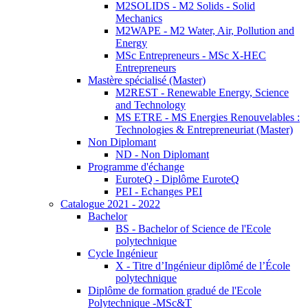
M2SOLIDS - M2 Solids - Solid
Mechanics
M2WAPE - M2 Water, Air, Pollution and
Energy
MSc Entrepreneurs - MSc X-HEC
Entrepreneurs
Mastère spécialisé (Master)
M2REST - Renewable Energy, Science
and Technology
MS ETRE - MS Energies Renouvelables :
Technologies & Entrepreneuriat (Master)
Non Diplomant
ND - Non Diplomant
Programme d'échange
EuroteQ - Diplôme EuroteQ
PEI - Echanges PEI
Catalogue 2021 - 2022
Bachelor
BS - Bachelor of Science de l'Ecole
polytechnique
Cycle Ingénieur
X - Titre d’Ingénieur diplômé de l’École
polytechnique
Diplôme de formation gradué de l'Ecole
Polytechnique -MSc&T