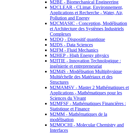
M2BE - Biomechanical Engineering
M2CLEAR - CLimat, Environnement,
Applications et Recherche - Water, Air,
Pollution and Energy
M2CMASIC - Conception, Modélisation
et Architecture des Systèmes Industriels
Complexes
M2DQ - Dispositif quantique
M2DS - Data Sciences
M2FM - Fluid Mechanics
M2HEP - High Energy physics
M2ITIE - Innovation Technologique :
ingénierie et entrepreneuriat
M2M4S - Modélisation Multiphysique
Multiéchelle des Matériaux et des
Structures
M2MAMSV - Master 2 Mathématiques et
Applications - Mathématiques pour les
Sciences du Vivant
M2MFSF - Mathématiques Financières :
Statistique et Finance
M2MM - Mathématiques de la
modélisation
M2MOCHI - Molecular Chemistry and
Interfaces