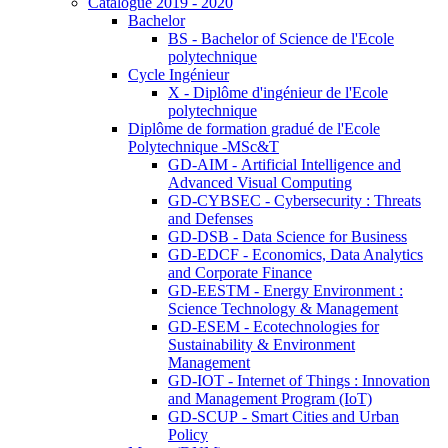
Catalogue 2019 - 2020
Bachelor
BS - Bachelor of Science de l'Ecole
polytechnique
Cycle Ingénieur
X - Diplôme d'ingénieur de l'Ecole
polytechnique
Diplôme de formation gradué de l'Ecole
Polytechnique -MSc&T
GD-AIM - Artificial Intelligence and
Advanced Visual Computing
GD-CYBSEC - Cybersecurity : Threats
and Defenses
GD-DSB - Data Science for Business
GD-EDCF - Economics, Data Analytics
and Corporate Finance
GD-EESTM - Energy Environment :
Science Technology & Management
GD-ESEM - Ecotechnologies for
Sustainability & Environment
Management
GD-IOT - Internet of Things : Innovation
and Management Program (IoT)
GD-SCUP - Smart Cities and Urban
Policy