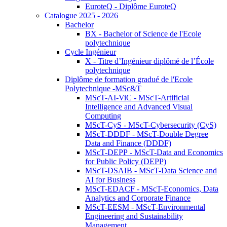
EuroteQ - Diplôme EuroteQ
Catalogue 2025 - 2026
Bachelor
BX - Bachelor of Science de l'Ecole
polytechnique
Cycle Ingénieur
X - Titre d’Ingénieur diplômé de l’École
polytechnique
Diplôme de formation gradué de l'Ecole
Polytechnique -MSc&T
MScT-AI-ViC - MScT-Artificial
Intelligence and Advanced Visual
Computing
MScT-CyS - MScT-Cybersecurity (CyS)
MScT-DDDF - MScT-Double Degree
Data and Finance (DDDF)
MScT-DEPP - MScT-Data and Economics
for Public Policy (DEPP)
MScT-DSAIB - MScT-Data Science and
AI for Business
MScT-EDACF - MScT-Economics, Data
Analytics and Corporate Finance
MScT-EESM - MScT-Environmental
Engineering and Sustainability
Management