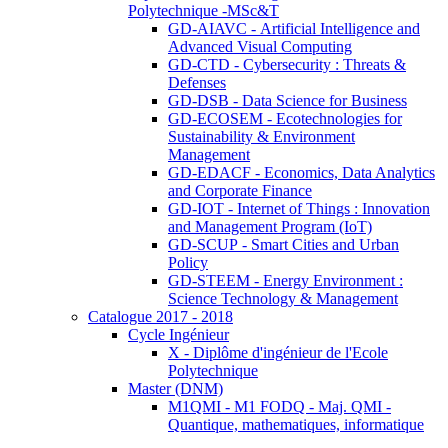
Polytechnique -MSc&T
GD-AIAVC - Artificial Intelligence and
Advanced Visual Computing
GD-CTD - Cybersecurity : Threats &
Defenses
GD-DSB - Data Science for Business
GD-ECOSEM - Ecotechnologies for
Sustainability & Environment
Management
GD-EDACF - Economics, Data Analytics
and Corporate Finance
GD-IOT - Internet of Things : Innovation
and Management Program (IoT)
GD-SCUP - Smart Cities and Urban
Policy
GD-STEEM - Energy Environment :
Science Technology & Management
Catalogue 2017 - 2018
Cycle Ingénieur
X - Diplôme d'ingénieur de l'Ecole
Polytechnique
Master (DNM)
M1QMI - M1 FODQ - Maj. QMI -
Quantique, mathematiques, informatique