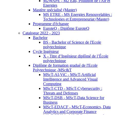
M2WAPE - M2 Eau, Pollution de l'Air et
Energies
Mastère spécialisé (Master)
MS ETRE - MS Energies Renouvelables :
Technologies et Entrepreneuriat (Master)
Programme d'échange
EuroteQ - Diplôme EuroteQ
Catalogue 2022 - 2023
Bachelor
BS - Bachelor of Science de l'Ecole
polytechnique
Cycle Ingénieur
X - Titre d’Ingénieur diplômé de l’École
polytechnique
Diplôme de formation gradué de l'Ecole
Polytechnique -MSc&T
MScT-AI-ViC - MScT-Artificial
Intelligence and Advanced Visual
Computing
MScT-CTD - MScT-Cybersecurity :
Threats and Defenses
MScT-DSB - MScT-Data Science for
Business
MScT-EDACF - MScT-Economics, Data
Analytics and Corporate Finance