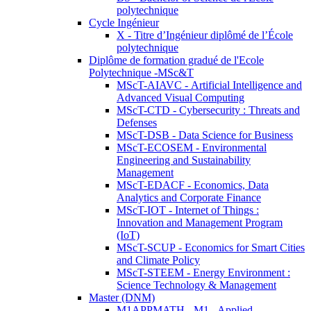
polytechnique
Cycle Ingénieur
X - Titre d’Ingénieur diplômé de l’École
polytechnique
Diplôme de formation gradué de l'Ecole
Polytechnique -MSc&T
MScT-AIAVC - Artificial Intelligence and
Advanced Visual Computing
MScT-CTD - Cybersecurity : Threats and
Defenses
MScT-DSB - Data Science for Business
MScT-ECOSEM - Environmental
Engineering and Sustainability
Management
MScT-EDACF - Economics, Data
Analytics and Corporate Finance
MScT-IOT - Internet of Things :
Innovation and Management Program
(IoT)
MScT-SCUP - Economics for Smart Cities
and Climate Policy
MScT-STEEM - Energy Environment :
Science Technology & Management
Master (DNM)
M1APPMATH - M1 - Applied