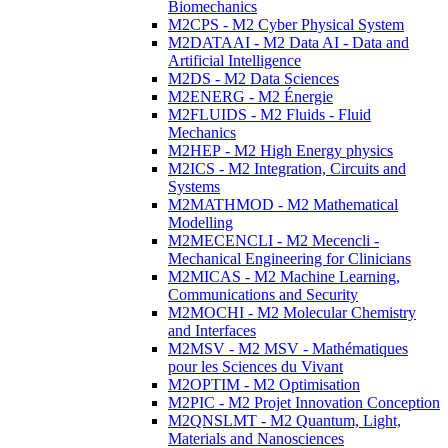
Biomechanics
M2CPS - M2 Cyber Physical System
M2DATAAI - M2 Data AI - Data and
Artificial Intelligence
M2DS - M2 Data Sciences
M2ENERG - M2 Énergie
M2FLUIDS - M2 Fluids - Fluid
Mechanics
M2HEP - M2 High Energy physics
M2ICS - M2 Integration, Circuits and
Systems
M2MATHMOD - M2 Mathematical
Modelling
M2MECENCLI - M2 Mecencli -
Mechanical Engineering for Clinicians
M2MICAS - M2 Machine Learning,
Communications and Security
M2MOCHI - M2 Molecular Chemistry
and Interfaces
M2MSV - M2 MSV - Mathématiques
pour les Sciences du Vivant
M2OPTIM - M2 Optimisation
M2PIC - M2 Projet Innovation Conception
M2QNSLMT - M2 Quantum, Light,
Materials and Nanosciences