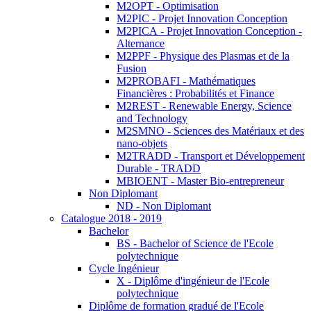
M2OPT - Optimisation
M2PIC - Projet Innovation Conception
M2PICA - Projet Innovation Conception -
Alternance
M2PPF - Physique des Plasmas et de la
Fusion
M2PROBAFI - Mathématiques
Financières : Probabilités et Finance
M2REST - Renewable Energy, Science
and Technology
M2SMNO - Sciences des Matériaux et des
nano-objets
M2TRADD - Transport et Développement
Durable - TRADD
MBIOENT - Master Bio-entrepreneur
Non Diplomant
ND - Non Diplomant
Catalogue 2018 - 2019
Bachelor
BS - Bachelor of Science de l'Ecole
polytechnique
Cycle Ingénieur
X - Diplôme d'ingénieur de l'Ecole
polytechnique
Diplôme de formation gradué de l'Ecole