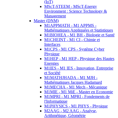
(IoT)
MScT-STEEM - MScT-Energy
Environment : Science Technology &
Management
Master (DNM)
M1APPMATH - M1 APPMS -
Mathématiques Appliquées et Statistiques
M1BIOHEA - M1 BH - Biologie et Santé
M1CHEINT - M1 CI - Chimie et
Interfaces
M1CPS - M1 CPS - Système Cyber
Physique
M1HEP - M1 HEP - Physique des Hautes
Energies
M1IES - M1 IES - Innovation, Entreprise
et Société
M1MATHJHADA - M1 MJH -
Mathématiques Jacques Hadamard
M1MECHA - M1 Mech - Mécanique
M1MIE - M1 MiE - Master en Economie
M1MPRI - M1 MPRI - Fondements de
l'Informatique
M1PHYSICS - M1 PHYS - Physique
M2AAG - M2 AAG - Analyse,
Arithmétique, Géométrie