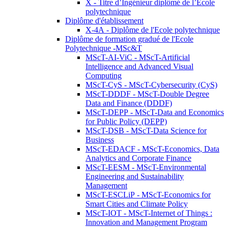
X - Titre d’Ingénieur diplômé de l’École
polytechnique
Diplôme d'établissement
X-4A - Diplôme de l'Ecole polytechnique
Diplôme de formation gradué de l'Ecole
Polytechnique -MSc&T
MScT-AI-ViC - MScT-Artificial
Intelligence and Advanced Visual
Computing
MScT-CyS - MScT-Cybersecurity (CyS)
MScT-DDDF - MScT-Double Degree
Data and Finance (DDDF)
MScT-DEPP - MScT-Data and Economics
for Public Policy (DEPP)
MScT-DSB - MScT-Data Science for
Business
MScT-EDACF - MScT-Economics, Data
Analytics and Corporate Finance
MScT-EESM - MScT-Environmental
Engineering and Sustainability
Management
MScT-ESCLiP - MScT-Economics for
Smart Cities and Climate Policy
MScT-IOT - MScT-Internet of Things :
Innovation and Management Program