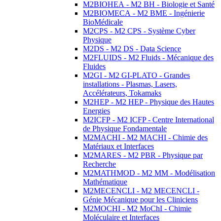
M2BIOHEA - M2 BH - Biologie et Santé
M2BIOMECA - M2 BME - Ingénierie
BioMédicale
M2CPS - M2 CPS - Système Cyber
Physique
M2DS - M2 DS - Data Science
M2FLUIDS - M2 Fluids - Mécanique des
Fluides
M2GI - M2 GI-PLATO - Grandes
installations - Plasmas, Lasers,
Accélérateurs, Tokamaks
M2HEP - M2 HEP - Physique des Hautes
Energies
M2ICFP - M2 ICFP - Centre International
de Physique Fondamentale
M2MACHI - M2 MACHI - Chimie des
Matériaux et Interfaces
M2MARES - M2 PBR - Physique par
Recherche
M2MATHMOD - M2 MM - Modélisation
Mathématique
M2MECENCLI - M2 MECENCLI -
Génie Mécanique pour les Cliniciens
M2MOCHI - M2 MoChI - Chimie
Moléculaire et Interfaces