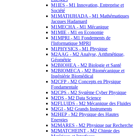
M1IES - M1 Innovation, Entreprise et
Société
M1MATHJHADA - M1 Mathématiques
Jacques Hadamard
M1MECHA - M1 Mécanique
M1MIE - M1 en Economie
M1MPRI - M1 Fondements de
l'Informatique MPRI
M1PHYSICS - M1 Physique
M2AAG - M2 Analyse, Arithmétique,
Géométrie
M2BIOHEA - M2 Biologie et Santé
M2BIOMECA - M2 Biomécanique et
Ingéniérie Biomédical
M2CFP - M2 Concepts en Physique
Fondamentale
M2CPS - M2 Système Cyber Physique
M2DS - M2 Data Science
M2FLUIDS - M2 Mécanique des Fluides
M2GI - M2 Grands Instruments
M2HEP - M2 Physique des Hautes
Energies
M2MARES - M2 Physique par Recherche
M2MATCHEINT - M2 Chimie des