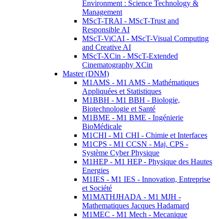
Environment : Science Technology &
Management
MScT-TRAI - MScT-Trust and
Responsible AI
MScT-ViCAI - MScT-Visual Computing
and Creative AI
MScT-XCin - MScT-Extended
Cinematography XCin
Master (DNM)
M1AMS - M1 AMS - Mathématiques
Appliquées et Statistiques
M1BBH - M1 BBH - Biologie,
Biotechnologie et Santé
M1BME - M1 BME - Ingénierie
BioMédicale
M1CHI - M1 CHI - Chimie et Interfaces
M1CPS - M1 CCSN - Maj. CPS -
Système Cyber Physique
M1HEP - M1 HEP - Physique des Hautes
Energies
M1IES - M1 IES - Innovation, Entreprise
et Société
M1MATHJHADA - M1 MJH -
Mathematiques Jacques Hadamard
M1MEC - M1 Mech - Mecanique