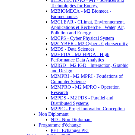
M1SCTECHNRJ - M1 - Sciences and
Technologies for Energy
M2BIOMECA - M2 Biomeca -
Biomechanics
M2CLEAR - CLimat, Environnement,
Applications et Recherche - Water, Air,
Pollution and Energy
M2CPS - Cyber Physical System
M2CYBER - M2 Cyber - Cybersecurity
M2DS - Data Sciences
M2HPDA - M2 HPDA - High
Performance Data Analytics
M2IGD - M2 IGD - Interaction, Graphic
and Design
M2MPRI - M2 MPRI - Foudations of
Computer Science
M2MPRO - M2 MPRO - Operation
Research
M2PDS - M2 PDS - Parallel and
Distributed Systems
M2PIC - Projet Innovation Conception
Non Diplomant
ND - Non Diplomant
Programme d'échange
PEI - Echanges PEI