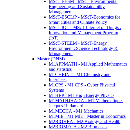
MScT-EESM - MScT-Environmental
Engineering and Sustainability
Management
MScT-ESCLiP - MScT-Economics for
Smart Cities and Climate Policy
MScT-IOT - MScT-Internet of Things :
Innovation and Management Program
(IoT)
MScT-STEEM - MScT-Energy
Environment : Science Technology &
Management
Master (DNM)
M1APPMATH - M1 Applied Mathematics
and statistics
M1CHEINT - M1 Chemistry and
Interfaces
M1CPS - M1 CPS - Cyber Physical
Systems
M1HEP - M1 High Energy Physics
M1MATHJHADA - M1 Mathematiques
Jacques Hadamard
M1MECHA - M1 Mechanics
M1MIE - M1 MIE - Master in Economics
M2BIOHEA - M2 Biology and Health
M2BIOMECA - M2 Biomeca -