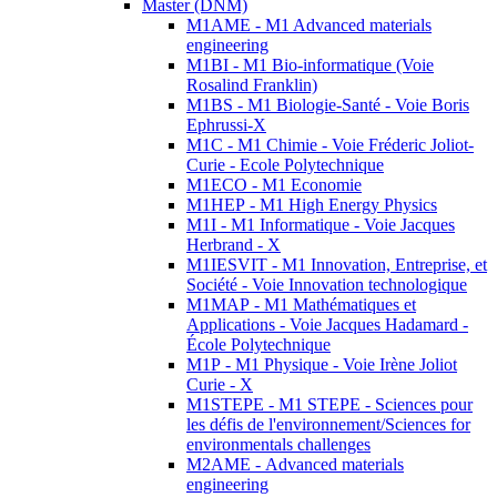
Master (DNM)
M1AME - M1 Advanced materials
engineering
M1BI - M1 Bio-informatique (Voie
Rosalind Franklin)
M1BS - M1 Biologie-Santé - Voie Boris
Ephrussi-X
M1C - M1 Chimie - Voie Fréderic Joliot-
Curie - Ecole Polytechnique
M1ECO - M1 Economie
M1HEP - M1 High Energy Physics
M1I - M1 Informatique - Voie Jacques
Herbrand - X
M1IESVIT - M1 Innovation, Entreprise, et
Société - Voie Innovation technologique
M1MAP - M1 Mathématiques et
Applications - Voie Jacques Hadamard -
École Polytechnique
M1P - M1 Physique - Voie Irène Joliot
Curie - X
M1STEPE - M1 STEPE - Sciences pour
les défis de l'environnement/Sciences for
environmentals challenges
M2AME - Advanced materials
engineering