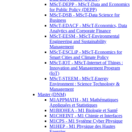
MScT-DEPP - MScT-Data and Economics
for Public Policy (DEPP)
MScT-DSB - MScT-Data Science for
Business
MScT-EDACF - MScT-Economics, Data
Analytics and Corporate Finance
MScT-EESM - MScT-Environmental
Engineering and Sustainability
Management
MScT-ESCLiP - MScT-Economics for
Smart Cities and Climate Policy
MScT-IOT - MScT-Internet of Things :
Innovation and Management Program
(IoT)
MScT-STEEM - MScT-Energy
Environment : Science Technology &
Management
Master (DNM)
M1APPMATH - M1 Mathématiques
Appliquées et Statistiques
M1BIOHEA - M1 Biologie et Santé
M1CHEINT - M1 Chimie et Interfaces
M1CPS - M1 Système Cyber Physique
M1HEP - M1 Physique des Hautes
Energies