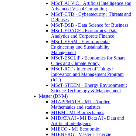
MScT-AI-ViC - Artificial Intelligence and
Advanced Visual Computing
MScT-CTD - Cybersecurity : Threats and
Defenses
MScT-DSB - Data Science for Business
MScT-EDACF - Economics, Data
Analytics and Corporate Finance
MScT-EESM - Environmental
Engineering and Sustainability
Management
MScT-ESCLiP - Economics for Smart
Cities and Climate Policy
MScT-IOT - Internet of Things :
Innovation and Management Program
(IoT)
MScT-STEEM - Energy Environment :
Science Technology & Management
Master (DNM)
M1APPMATH - M1 - Applied
Mathematics and statistics
M1BM - M1 Biomechanics
M1DATAAI - M1 Data AI - Data and
Artificial Intelligence
M1ECO - M1 Economie
M1ENERG - Master 1 Énergie