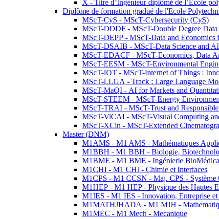
X - Titre d’Ingénieur diplômé de l’École po
Diplôme de formation gradué de l'Ecole Polytec
MScT-CyS - MScT-Cybersecurity (CyS)
MScT-DDDF - MScT-Double Degree Data 
MScT-DEPP - MScT-Data and Economics fo
MScT-DSAIB - MScT-Data Science and AI 
MScT-EDACF - MScT-Economics, Data Anal
MScT-EESM - MScT-Environmental Enginee
MScT-IOT - MScT-Internet of Things : Inn
MScT-LLGA - Track : Large Language Mode
MScT-MaQI - AI for Markets and Quantitat
MScT-STEEM - MScT-Energy Environment 
MScT-TRAI - MScT-Trust and Responsible
MScT-ViCAI - MScT-Visual Computing and
MScT-XCin - MScT-Extended Cinematogr
Master (DNM)
M1AMS - M1 AMS - Mathématiques Appliqué
M1BBH - M1 BBH - Biologie, Biotechnolog
M1BME - M1 BME - Ingénierie BioMédica
M1CHI - M1 CHI - Chimie et Interfaces
M1CPS - M1 CCSN - Maj. CPS - Système 
M1HEP - M1 HEP - Physique des Hautes E
M1IES - M1 IES - Innovation, Entreprise et
M1MATHJHADA - M1 MJH - Mathematiqu
M1MEC - M1 Mech - Mecanique