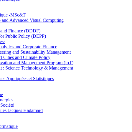
hnique -MSc&T
ce and Advanced Visual Computing
and Finance (DDDF)
r Public Policy (DEPP)
ess
ytics and Corporate Finance
ring and Sustainability Management
Cities and Climate Policy
ovation and Management Program (IoT)
: Science Technology & Management
ppliquées et Statistiques
ue
nergies
 Société
es Jacques Hadamard
ormatique