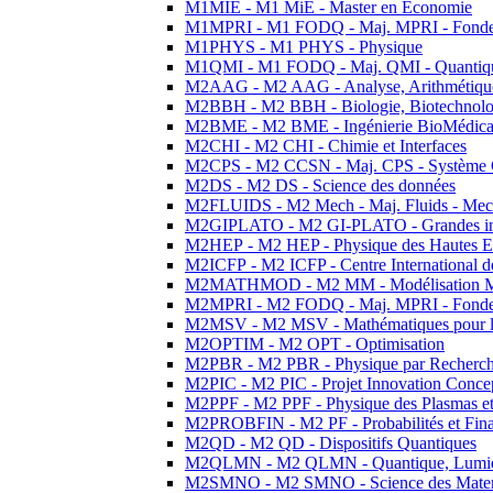
M1MIE - M1 MiE - Master en Economie
M1MPRI - M1 FODQ - Maj. MPRI - Fondeme
M1PHYS - M1 PHYS - Physique
M1QMI - M1 FODQ - Maj. QMI - Quantique
M2AAG - M2 AAG - Analyse, Arithmétique
M2BBH - M2 BBH - Biologie, Biotechnolog
M2BME - M2 BME - Ingénierie BioMédica
M2CHI - M2 CHI - Chimie et Interfaces
M2CPS - M2 CCSN - Maj. CPS - Système 
M2DS - M2 DS - Science des données
M2FLUIDS - M2 Mech - Maj. Fluids - Meca
M2GIPLATO - M2 GI-PLATO - Grandes instal
M2HEP - M2 HEP - Physique des Hautes E
M2ICFP - M2 ICFP - Centre International 
M2MATHMOD - M2 MM - Modélisation M
M2MPRI - M2 FODQ - Maj. MPRI - Fondeme
M2MSV - M2 MSV - Mathématiques pour le
M2OPTIM - M2 OPT - Optimisation
M2PBR - M2 PBR - Physique par Recherc
M2PIC - M2 PIC - Projet Innovation Conce
M2PPF - M2 PPF - Physique des Plasmas et
M2PROBFIN - M2 PF - Probabilités et Fin
M2QD - M2 QD - Dispositifs Quantiques
M2QLMN - M2 QLMN - Quantique, Lumiere
M2SMNO - M2 SMNO - Science des Materi