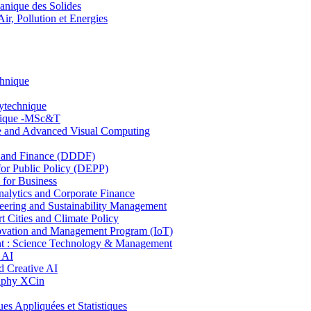
nique des Solides
, Pollution et Energies
chnique
lytechnique
hnique -MSc&T
ce and Advanced Visual Computing
and Finance (DDDF)
r Public Policy (DEPP)
for Business
ytics and Corporate Finance
ring and Sustainability Management
Cities and Climate Policy
ovation and Management Program (IoT)
: Science Technology & Management
 AI
 Creative AI
aphy XCin
ppliquées et Statistiques