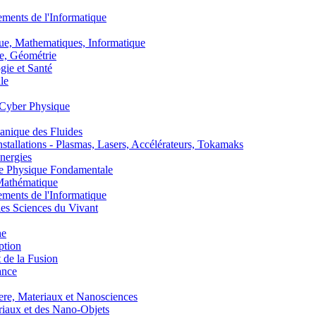
nts de l'Informatique
, Mathematiques, Informatique
, Géométrie
ie et Santé
le
Cyber Physique
nique des Fluides
lations - Plasmas, Lasers, Accélérateurs, Tokamaks
nergies
de Physique Fondamentale
athématique
nts de l'Informatique
s Sciences du Vivant
he
ption
 de la Fusion
ance
, Materiaux et Nanosciences
aux et des Nano-Objets