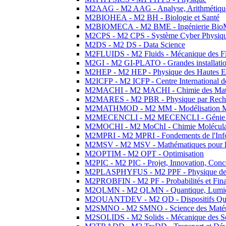
M2AAG - M2 AAG - Analyse, Arithmétique
M2BIOHEA - M2 BH - Biologie et Santé
M2BIOMECA - M2 BME - Ingénierie BioM
M2CPS - M2 CPS - Système Cyber Physiq
M2DS - M2 DS - Data Science
M2FLUIDS - M2 Fluids - Mécanique des Fl
M2GI - M2 GI-PLATO - Grandes installation
M2HEP - M2 HEP - Physique des Hautes E
M2ICFP - M2 ICFP - Centre International 
M2MACHI - M2 MACHI - Chimie des Matéri
M2MARES - M2 PBR - Physique par Rech
M2MATHMOD - M2 MM - Modélisation M
M2MECENCLI - M2 MECENCLI - Génie Méc
M2MOCHI - M2 MoChI - Chimie Moléculaire
M2MPRI - M2 MPRI - Fondements de l'Inf
M2MSV - M2 MSV - Mathématiques pour le
M2OPTIM - M2 OPT - Optimisation
M2PIC - M2 PIC - Projet, Innovation, Conc
M2PLASPHYFUS - M2 PPF - Physique des P
M2PROBFIN - M2 PF - Probabilités et Fin
M2QLMN - M2 QLMN - Quantique, Lumière
M2QUANTDEV - M2 QD - Dispositifs Qua
M2SMNO - M2 SMNO - Science des Matéri
M2SOLIDS - M2 Solids - Mécanique des So