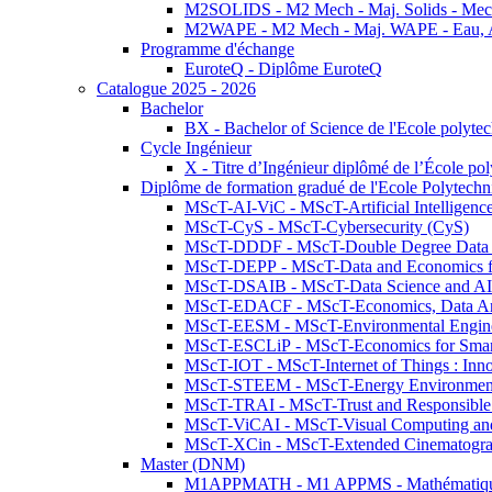
M2SOLIDS - M2 Mech - Maj. Solids - Meca
M2WAPE - M2 Mech - Maj. WAPE - Eau, Air
Programme d'échange
EuroteQ - Diplôme EuroteQ
Catalogue 2025 - 2026
Bachelor
BX - Bachelor of Science de l'Ecole polyte
Cycle Ingénieur
X - Titre d’Ingénieur diplômé de l’École po
Diplôme de formation gradué de l'Ecole Polytec
MScT-AI-ViC - MScT-Artificial Intelligen
MScT-CyS - MScT-Cybersecurity (CyS)
MScT-DDDF - MScT-Double Degree Data 
MScT-DEPP - MScT-Data and Economics fo
MScT-DSAIB - MScT-Data Science and AI 
MScT-EDACF - MScT-Economics, Data Anal
MScT-EESM - MScT-Environmental Enginee
MScT-ESCLiP - MScT-Economics for Smart 
MScT-IOT - MScT-Internet of Things : Inn
MScT-STEEM - MScT-Energy Environment 
MScT-TRAI - MScT-Trust and Responsible
MScT-ViCAI - MScT-Visual Computing and
MScT-XCin - MScT-Extended Cinematogr
Master (DNM)
M1APPMATH - M1 APPMS - Mathématiques A