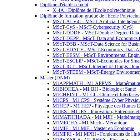
Diplôme d'établissement
X-4A - Diplôme de l'Ecole polytechnique
Diplôme de formation gradué de l'Ecole Polytec
MScT-AI-ViC - MScT-Artificial Intelligen
MScT-CyS - MScT-Cybersecurity (CyS)
MScT-DDDF - MScT-Double Degree Data 
MScT-DEPP - MScT-Data and Economics fo
MScT-DSB - MScT-Data Science for Busin
MScT-EDACF - MScT-Economics, Data Anal
MScT-EESM - MScT-Environmental Enginee
MScT-ESCLiP - MScT-Economics for Smart 
MScT-IOT - MScT-Internet of Things : Inn
MScT-STEEM - MScT-Energy Environment 
Master (DNM)
M1APPMATH - M1 APPMS - Mathématiques A
M1BIOHEA - M1 BH - Biologie et Santé
M1CHEINT - M1 CI - Chimie et Interfaces
M1CPS - M1 CPS - Système Cyber Physiq
M1HEP - M1 HEP - Physique des Hautes E
M1IES - M1 IES - Innovation, Entreprise et
M1MATHJHADA - M1 MJH - Mathématiqu
M1MECHA - M1 Mech - Mécanique
M1MIE - M1 MiE - Master en Economie
M1MPRI - M1 MPRI - Fondements de l'Inf
M1PHYSICS - M1 PHYS - Physique