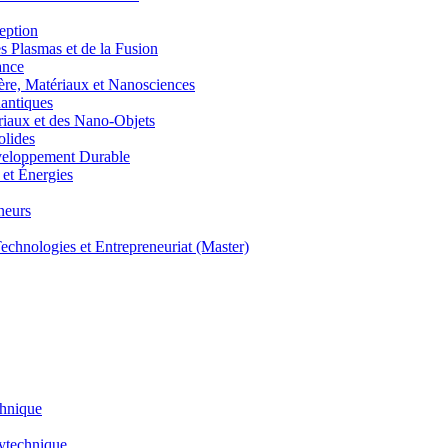
eption
lasmas et de la Fusion
ance
, Matériaux et Nanosciences
ntiques
aux et des Nano-Objets
lides
eloppement Durable
et Énergies
neurs
hnologies et Entrepreneuriat (Master)
chnique
lytechnique