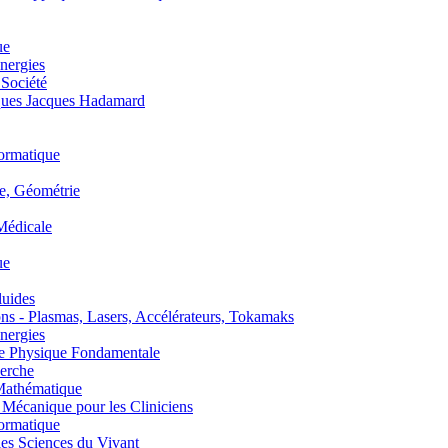
ue
nergies
 Société
es Jacques Hadamard
ormatique
, Géométrie
édicale
ue
uides
s - Plasmas, Lasers, Accélérateurs, Tokamaks
nergies
de Physique Fondamentale
erche
athématique
anique pour les Cliniciens
ormatique
s Sciences du Vivant