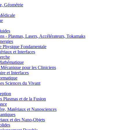
, Géométrie
édicale
ue
uides
s - Plasmas, Lasers, Accélérateurs, Tokamaks
nergies
de Physique Fondamentale
aux et Interfaces
erche
athématique
anique pour les Cliniciens
 et Interfaces
ormatique
s Sciences du Vivant
eption
lasmas et de la Fusion
ance
, Matériaux et Nanosciences
ntiques
aux et des Nano-Objets
lides