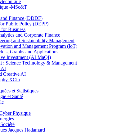
lytechnique
hnique -MSc&T
and Finance (DDDF)
r Public Policy (DEPP)
for Business
ytics and Corporate Finance
ring and Sustainability Management
ovation and Management Program (IoT)
ls, Graphs and Applications
ive Investment (AI-MaQI)
: Science Technology & Management
 AI
 Creative AI
aphy XCin
es et Statistiques
ie et Santé
le
Cyber Physique
nergies
 Société
es Jacques Hadamard