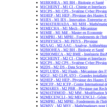
M1BIOHEA - M1 BH - Biologie et Santé
M1CHEINT - M1 CI - Chimie et Interfaces
M1CPS - M1 CPS - Système Cyber Physiq
M1HEP - M1 HEP - Physique des Hautes E
M1IES - M1 IES - Innovation, Entreprise et
M1MATHJHADA - M1 MJH - Mathématiqu
M1MECHA - M1 Mech - Mécanique
M1MIE - M1 MiE - Master en Economie
M1MPRI - M1 MPRI - Fondements de l'Inf
M1PHYSICS - M1 PHYS - Physique
M2AAG - M2 AAG - Analyse, Arithmétique
M2BIOHEA - M2 BH - Biologie et Santé
M2BIOMECA - M2 BME - Ingénierie BioM
M2CHEINT - M2 CI - Chimie et Interfaces
M2CPS - M2 CPS - Système Cyber Physiq
M2DS - M2 DS - Data Science
M2FLUIDS - M2 Fluids - Mécanique des Fl
M2GI - M2 GI-PLATO - Grandes installation
M2HEP - M2 HEP - Physique des Hautes E
M2ICFP - M2 ICFP - Centre International 
M2MARES - M2 PBR - Physique par Rech
M2MATHMOD - M2 MM - Modélisation M
M2MECENCLI - M2 MECENCLI - Génie Méc
M2MPRI - M2 MPRI - Fondements de l'Inf
M2MSV - M2 MSV - Mathématiques pour le