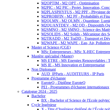
M2OPTIM - M2 OPT - Optimisation
M2PIC - M2 PIC - Projet, Innovation, Conc
M2PLASPHYFUS - M2 PPF - Physique des P
M2PROBFIN - M2 PF - Probabilités et Fin
M2QLMN - M2 QLMN - Quantique, Lumière
M2QUANTDEV - M2 QD - Dispositifs Qua
M2SMNO - M2 SMNO - Science des Matéri
M2SOLIDS - M2 Solids - Mécanique des So
M2TRADD - M2 TraDD - Transport et Dév
M2WAPE - M2 WAPE - Eau, Air, Pollution 
Master of Science (CGE)
MSc Entrepreneurs - MSc X-HEC Entrepre
Mastère spécialisé (Master)
MS ETRE - MS Energies Renouvelables : Tec
MS IE - MS Innovation et Entreprenariat
Non Diplomant
AUD_IPParis - AUDITEURS - IP Paris
Programme d'échange
EuroteQ - Diplôme EuroteQ
PEI - Programmes d'échange internationaux
Catalogue 2024 - 2025
Bachelor
BX - Bachelor of Science de l'Ecole polyte
Cycle Ingénieur
X - Titre d’Ingénieur diplômé de l’École po