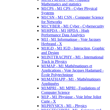
Mathematics and statistics
M1CPS - M1 CPS - Cyber Physical
Systems
M1CSN - M1 CSN - Computer Science
for Networks
M1CYBER - M1 Cyber - Cybersecurity
M1HPDA - M1 HPDA - High
Performance Data Analytics
M1I - M1 Informatique - Voie Jacques
Herbrand - X
M1IGD - M1 IGD - Interaction, Graphic
and Design
M1INTTRACPHY - M1 - International
Track in Physics
M1MAP - M1 Mathématiques et
Applications - Voie Jacques Hadamard -
École Polytechnique
M1MATHAPP - M1 - Mathématiques
Appliquées
M1MPRI - M1 MPRI - Foudations of
Computer Science
M1P - M1 Physique - Voie Irène Joliot
Curie - X
M1PHYSICS - M1 - Physics