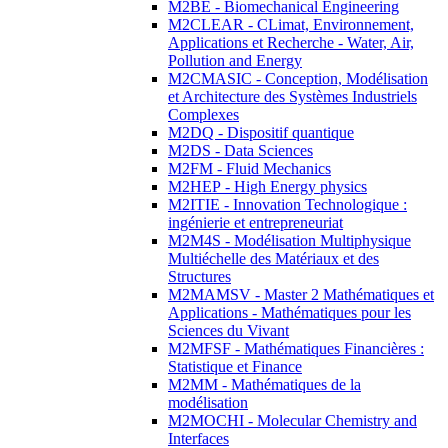
M2BE - Biomechanical Engineering
M2CLEAR - CLimat, Environnement,
Applications et Recherche - Water, Air,
Pollution and Energy
M2CMASIC - Conception, Modélisation
et Architecture des Systèmes Industriels
Complexes
M2DQ - Dispositif quantique
M2DS - Data Sciences
M2FM - Fluid Mechanics
M2HEP - High Energy physics
M2ITIE - Innovation Technologique :
ingénierie et entrepreneuriat
M2M4S - Modélisation Multiphysique
Multiéchelle des Matériaux et des
Structures
M2MAMSV - Master 2 Mathématiques et
Applications - Mathématiques pour les
Sciences du Vivant
M2MFSF - Mathématiques Financières :
Statistique et Finance
M2MM - Mathématiques de la
modélisation
M2MOCHI - Molecular Chemistry and
Interfaces