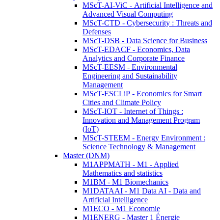
MScT-AI-ViC - Artificial Intelligence and
Advanced Visual Computing
MScT-CTD - Cybersecurity : Threats and
Defenses
MScT-DSB - Data Science for Business
MScT-EDACF - Economics, Data
Analytics and Corporate Finance
MScT-EESM - Environmental
Engineering and Sustainability
Management
MScT-ESCLiP - Economics for Smart
Cities and Climate Policy
MScT-IOT - Internet of Things :
Innovation and Management Program
(IoT)
MScT-STEEM - Energy Environment :
Science Technology & Management
Master (DNM)
M1APPMATH - M1 - Applied
Mathematics and statistics
M1BM - M1 Biomechanics
M1DATAAI - M1 Data AI - Data and
Artificial Intelligence
M1ECO - M1 Economie
M1ENERG - Master 1 Énergie