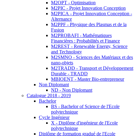
M2OPT - Optimisation
M2PIC - Projet Innovation Conception
M2PICA - Projet Innovation Conception -
Alternance
M2PPF - Physique des Plasmas et de la
Fusion
M2PROBAFI - Mathématiques
Financières : Probabilités et Finance
M2REST - Renewable Energy, Science
and Technology
M2SMNO - Sciences des Matériaux et des
nano-objets
M2TRADD - Transport et Développement
Durable - TRADD
MBIOENT - Master Bio-entrepreneur
Non Diplomant
ND - Non Diplomant
Catalogue 2018 - 2019
Bachelor
BS - Bachelor of Science de l'Ecole
polytechnique
Cycle Ingénieur
X - Diplôme d'ingénieur de l'Ecole
polytechnique
Diplôme de formation gradué de l'Ecole