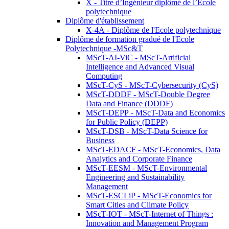
X - Titre d’Ingénieur diplômé de l’École
polytechnique
Diplôme d'établissement
X-4A - Diplôme de l'Ecole polytechnique
Diplôme de formation gradué de l'Ecole
Polytechnique -MSc&T
MScT-AI-ViC - MScT-Artificial
Intelligence and Advanced Visual
Computing
MScT-CyS - MScT-Cybersecurity (CyS)
MScT-DDDF - MScT-Double Degree
Data and Finance (DDDF)
MScT-DEPP - MScT-Data and Economics
for Public Policy (DEPP)
MScT-DSB - MScT-Data Science for
Business
MScT-EDACF - MScT-Economics, Data
Analytics and Corporate Finance
MScT-EESM - MScT-Environmental
Engineering and Sustainability
Management
MScT-ESCLiP - MScT-Economics for
Smart Cities and Climate Policy
MScT-IOT - MScT-Internet of Things :
Innovation and Management Program