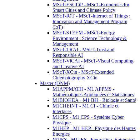
MScT-ESCLiP - MScT-Economics for
Smart Cities and Climate Policy
MScT-IOT - MScT-Internet of Things :
Innovation and Management Program
(IoT)
MScT-STEEM - MScT-Energy
Environment : Science Technology &
Management
MScT-TRAI - MScT-Trust and
Responsible AI
MScT-ViCAI - MScT-Visual Computing
and Creative AI
MScT-XCin - MScT-Extended
Cinematography XCin
Master (DNM)
M1APPMATH - M1 APPMS -
Mathématiques Appliquées et Statistiques
M1BIOHEA - M1 BH - Biologie et Santé
M1CHEINT - M1 CI - Chimie et
Interfaces
M1CPS - M1 CPS - Système Cyber
Physique
M1HEP - M1 HEP - Physique des Hautes
Energies
M1IES - M1 IES - Innovation, Entreprise