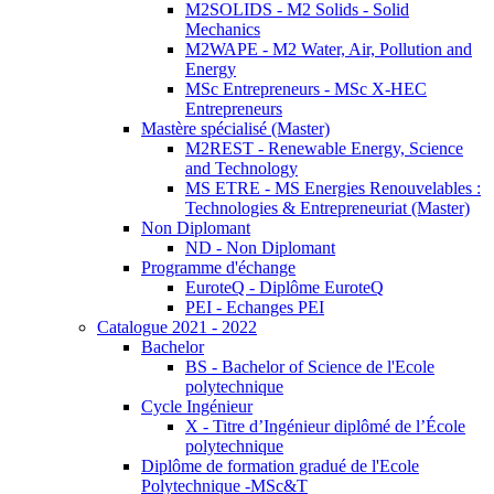
M2SOLIDS - M2 Solids - Solid
Mechanics
M2WAPE - M2 Water, Air, Pollution and
Energy
MSc Entrepreneurs - MSc X-HEC
Entrepreneurs
Mastère spécialisé (Master)
M2REST - Renewable Energy, Science
and Technology
MS ETRE - MS Energies Renouvelables :
Technologies & Entrepreneuriat (Master)
Non Diplomant
ND - Non Diplomant
Programme d'échange
EuroteQ - Diplôme EuroteQ
PEI - Echanges PEI
Catalogue 2021 - 2022
Bachelor
BS - Bachelor of Science de l'Ecole
polytechnique
Cycle Ingénieur
X - Titre d’Ingénieur diplômé de l’École
polytechnique
Diplôme de formation gradué de l'Ecole
Polytechnique -MSc&T