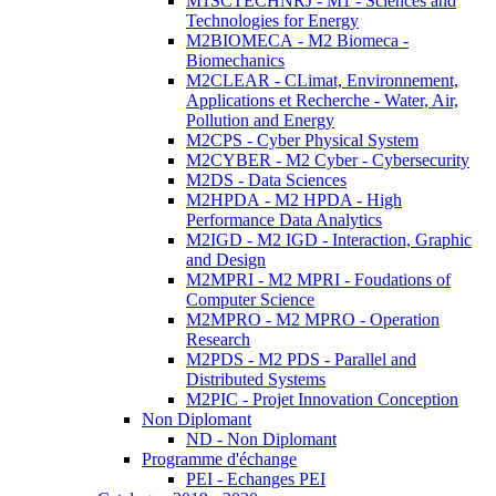
M1SCTECHNRJ - M1 - Sciences and
Technologies for Energy
M2BIOMECA - M2 Biomeca -
Biomechanics
M2CLEAR - CLimat, Environnement,
Applications et Recherche - Water, Air,
Pollution and Energy
M2CPS - Cyber Physical System
M2CYBER - M2 Cyber - Cybersecurity
M2DS - Data Sciences
M2HPDA - M2 HPDA - High
Performance Data Analytics
M2IGD - M2 IGD - Interaction, Graphic
and Design
M2MPRI - M2 MPRI - Foudations of
Computer Science
M2MPRO - M2 MPRO - Operation
Research
M2PDS - M2 PDS - Parallel and
Distributed Systems
M2PIC - Projet Innovation Conception
Non Diplomant
ND - Non Diplomant
Programme d'échange
PEI - Echanges PEI