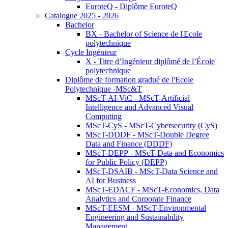
EuroteQ - Diplôme EuroteQ
Catalogue 2025 - 2026
Bachelor
BX - Bachelor of Science de l'Ecole
polytechnique
Cycle Ingénieur
X - Titre d’Ingénieur diplômé de l’École
polytechnique
Diplôme de formation gradué de l'Ecole
Polytechnique -MSc&T
MScT-AI-ViC - MScT-Artificial
Intelligence and Advanced Visual
Computing
MScT-CyS - MScT-Cybersecurity (CyS)
MScT-DDDF - MScT-Double Degree
Data and Finance (DDDF)
MScT-DEPP - MScT-Data and Economics
for Public Policy (DEPP)
MScT-DSAIB - MScT-Data Science and
AI for Business
MScT-EDACF - MScT-Economics, Data
Analytics and Corporate Finance
MScT-EESM - MScT-Environmental
Engineering and Sustainability
Management