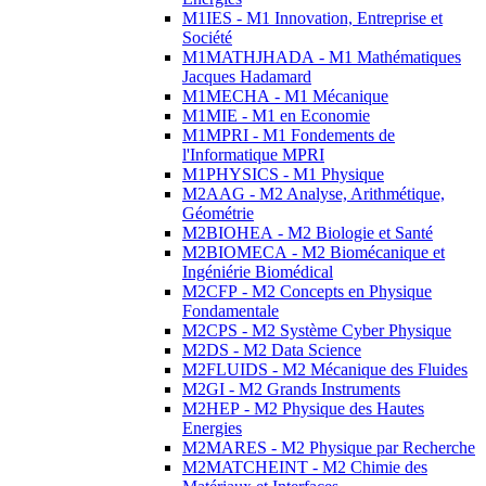
M1IES - M1 Innovation, Entreprise et
Société
M1MATHJHADA - M1 Mathématiques
Jacques Hadamard
M1MECHA - M1 Mécanique
M1MIE - M1 en Economie
M1MPRI - M1 Fondements de
l'Informatique MPRI
M1PHYSICS - M1 Physique
M2AAG - M2 Analyse, Arithmétique,
Géométrie
M2BIOHEA - M2 Biologie et Santé
M2BIOMECA - M2 Biomécanique et
Ingéniérie Biomédical
M2CFP - M2 Concepts en Physique
Fondamentale
M2CPS - M2 Système Cyber Physique
M2DS - M2 Data Science
M2FLUIDS - M2 Mécanique des Fluides
M2GI - M2 Grands Instruments
M2HEP - M2 Physique des Hautes
Energies
M2MARES - M2 Physique par Recherche
M2MATCHEINT - M2 Chimie des