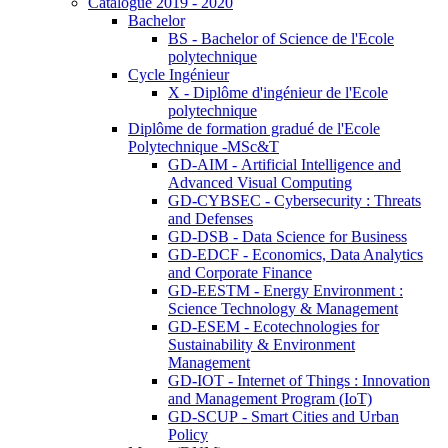
Catalogue 2019 - 2020
Bachelor
BS - Bachelor of Science de l'Ecole
polytechnique
Cycle Ingénieur
X - Diplôme d'ingénieur de l'Ecole
polytechnique
Diplôme de formation gradué de l'Ecole
Polytechnique -MSc&T
GD-AIM - Artificial Intelligence and
Advanced Visual Computing
GD-CYBSEC - Cybersecurity : Threats
and Defenses
GD-DSB - Data Science for Business
GD-EDCF - Economics, Data Analytics
and Corporate Finance
GD-EESTM - Energy Environment :
Science Technology & Management
GD-ESEM - Ecotechnologies for
Sustainability & Environment
Management
GD-IOT - Internet of Things : Innovation
and Management Program (IoT)
GD-SCUP - Smart Cities and Urban
Policy