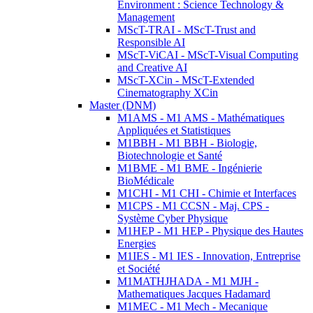
Environment : Science Technology &
Management
MScT-TRAI - MScT-Trust and
Responsible AI
MScT-ViCAI - MScT-Visual Computing
and Creative AI
MScT-XCin - MScT-Extended
Cinematography XCin
Master (DNM)
M1AMS - M1 AMS - Mathématiques
Appliquées et Statistiques
M1BBH - M1 BBH - Biologie,
Biotechnologie et Santé
M1BME - M1 BME - Ingénierie
BioMédicale
M1CHI - M1 CHI - Chimie et Interfaces
M1CPS - M1 CCSN - Maj. CPS -
Système Cyber Physique
M1HEP - M1 HEP - Physique des Hautes
Energies
M1IES - M1 IES - Innovation, Entreprise
et Société
M1MATHJHADA - M1 MJH -
Mathematiques Jacques Hadamard
M1MEC - M1 Mech - Mecanique