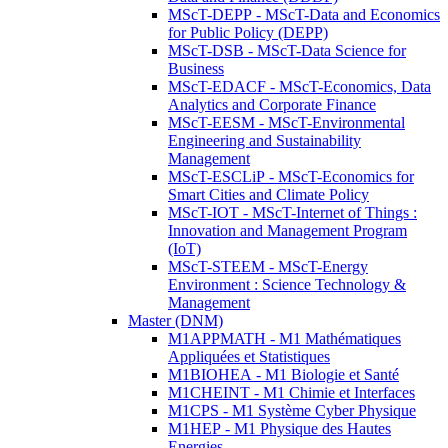
MScT-DEPP - MScT-Data and Economics
for Public Policy (DEPP)
MScT-DSB - MScT-Data Science for
Business
MScT-EDACF - MScT-Economics, Data
Analytics and Corporate Finance
MScT-EESM - MScT-Environmental
Engineering and Sustainability
Management
MScT-ESCLiP - MScT-Economics for
Smart Cities and Climate Policy
MScT-IOT - MScT-Internet of Things :
Innovation and Management Program
(IoT)
MScT-STEEM - MScT-Energy
Environment : Science Technology &
Management
Master (DNM)
M1APPMATH - M1 Mathématiques
Appliquées et Statistiques
M1BIOHEA - M1 Biologie et Santé
M1CHEINT - M1 Chimie et Interfaces
M1CPS - M1 Système Cyber Physique
M1HEP - M1 Physique des Hautes
Energies