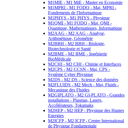
M1MIE - M1 MiE - Master en Economie
M1MPRI - M1 FODQ - Maj. MPRI -
Fondements de l'Informatique
M1PHYS - M1 PHYS - Physique
M1QMI - M1 FODQ - Maj. QMI -
Quantique, Mathematiques, Informatique
M2AAG - M2 AAG - Analyse,
Arithmétique, Géométrie
M2BBH - M2 BBH - Biologie,
Biotechnologie et Santé
M2BME - M2 BME - Ingénierie
BioMédicale
M2CHI - M2 CHI - Chimie et Interfaces
M2CPS - M2 CCSN - Maj. CPS -
Système Cyber Physique
M2DS - M2 DS - Science des données
M2FLUIDS - M2 Mech - Maj. Fluids -
Mecanique des Fluides
M2GIPLATO - M2 GI-PLATO - Grandes
installations - Plasmas, Lasers,
Accélérateurs, Tokamaks
M2HEP - M2 HEP - Physique des Hautes
Energies
M2ICFP - M2 ICFP - Centre International
de Physique Fondamentale