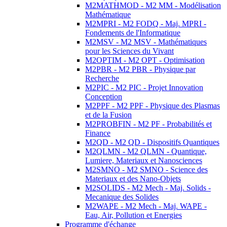
M2MATHMOD - M2 MM - Modélisation
Mathématique
M2MPRI - M2 FODQ - Maj. MPRI -
Fondements de l'Informatique
M2MSV - M2 MSV - Mathématiques
pour les Sciences du Vivant
M2OPTIM - M2 OPT - Optimisation
M2PBR - M2 PBR - Physique par
Recherche
M2PIC - M2 PIC - Projet Innovation
Conception
M2PPF - M2 PPF - Physique des Plasmas
et de la Fusion
M2PROBFIN - M2 PF - Probabilités et
Finance
M2QD - M2 QD - Dispositifs Quantiques
M2QLMN - M2 QLMN - Quantique,
Lumiere, Materiaux et Nanosciences
M2SMNO - M2 SMNO - Science des
Materiaux et des Nano-Objets
M2SOLIDS - M2 Mech - Maj. Solids -
Mecanique des Solides
M2WAPE - M2 Mech - Maj. WAPE -
Eau, Air, Pollution et Energies
Programme d'échange