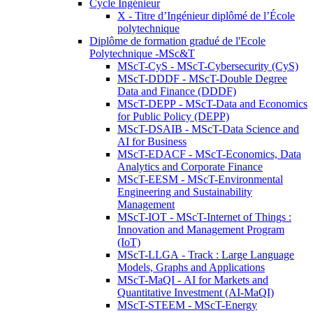
Cycle Ingénieur
X - Titre d’Ingénieur diplômé de l’École
polytechnique
Diplôme de formation gradué de l'Ecole
Polytechnique -MSc&T
MScT-CyS - MScT-Cybersecurity (CyS)
MScT-DDDF - MScT-Double Degree
Data and Finance (DDDF)
MScT-DEPP - MScT-Data and Economics
for Public Policy (DEPP)
MScT-DSAIB - MScT-Data Science and
AI for Business
MScT-EDACF - MScT-Economics, Data
Analytics and Corporate Finance
MScT-EESM - MScT-Environmental
Engineering and Sustainability
Management
MScT-IOT - MScT-Internet of Things :
Innovation and Management Program
(IoT)
MScT-LLGA - Track : Large Language
Models, Graphs and Applications
MScT-MaQI - AI for Markets and
Quantitative Investment (AI-MaQI)
MScT-STEEM - MScT-Energy