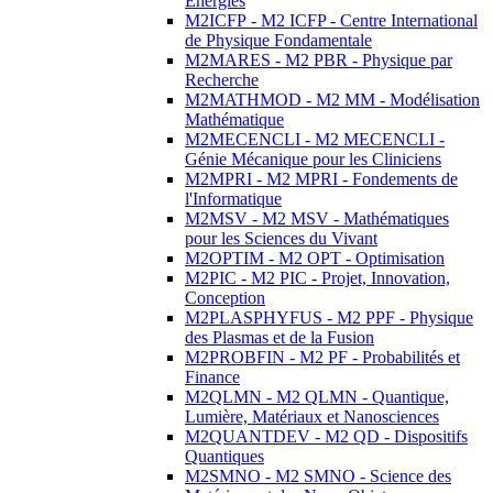
Energies
M2ICFP - M2 ICFP - Centre International
de Physique Fondamentale
M2MARES - M2 PBR - Physique par
Recherche
M2MATHMOD - M2 MM - Modélisation
Mathématique
M2MECENCLI - M2 MECENCLI -
Génie Mécanique pour les Cliniciens
M2MPRI - M2 MPRI - Fondements de
l'Informatique
M2MSV - M2 MSV - Mathématiques
pour les Sciences du Vivant
M2OPTIM - M2 OPT - Optimisation
M2PIC - M2 PIC - Projet, Innovation,
Conception
M2PLASPHYFUS - M2 PPF - Physique
des Plasmas et de la Fusion
M2PROBFIN - M2 PF - Probabilités et
Finance
M2QLMN - M2 QLMN - Quantique,
Lumière, Matériaux et Nanosciences
M2QUANTDEV - M2 QD - Dispositifs
Quantiques
M2SMNO - M2 SMNO - Science des