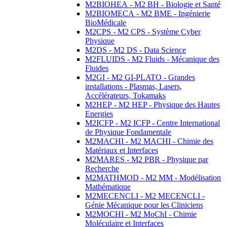
M2BIOHEA - M2 BH - Biologie et Santé
M2BIOMECA - M2 BME - Ingénierie
BioMédicale
M2CPS - M2 CPS - Système Cyber
Physique
M2DS - M2 DS - Data Science
M2FLUIDS - M2 Fluids - Mécanique des
Fluides
M2GI - M2 GI-PLATO - Grandes
installations - Plasmas, Lasers,
Accélérateurs, Tokamaks
M2HEP - M2 HEP - Physique des Hautes
Energies
M2ICFP - M2 ICFP - Centre International
de Physique Fondamentale
M2MACHI - M2 MACHI - Chimie des
Matériaux et Interfaces
M2MARES - M2 PBR - Physique par
Recherche
M2MATHMOD - M2 MM - Modélisation
Mathématique
M2MECENCLI - M2 MECENCLI -
Génie Mécanique pour les Cliniciens
M2MOCHI - M2 MoChI - Chimie
Moléculaire et Interfaces