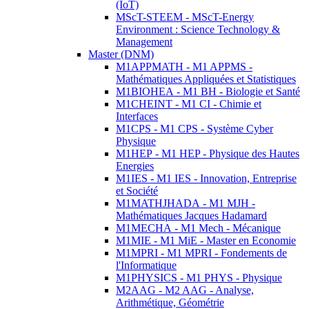
(IoT)
MScT-STEEM - MScT-Energy
Environment : Science Technology &
Management
Master (DNM)
M1APPMATH - M1 APPMS -
Mathématiques Appliquées et Statistiques
M1BIOHEA - M1 BH - Biologie et Santé
M1CHEINT - M1 CI - Chimie et
Interfaces
M1CPS - M1 CPS - Système Cyber
Physique
M1HEP - M1 HEP - Physique des Hautes
Energies
M1IES - M1 IES - Innovation, Entreprise
et Société
M1MATHJHADA - M1 MJH -
Mathématiques Jacques Hadamard
M1MECHA - M1 Mech - Mécanique
M1MIE - M1 MiE - Master en Economie
M1MPRI - M1 MPRI - Fondements de
l'Informatique
M1PHYSICS - M1 PHYS - Physique
M2AAG - M2 AAG - Analyse,
Arithmétique, Géométrie