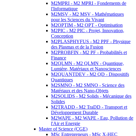
M2MPRI - M2 MPRI - Fondements de
l'Informatique
M2MSV - M2 MSV - Mathématiques
pour les Sciences du Vivant
M2OPTIM - M2 OPT - Optimisation
M2PIC - M2 PIC - Projet, Innovation,
Conception
M2PLASPHYFUS - M2 PPF - Physique
des Plasmas et de la Fusion
M2PROBFIN - M2 PF - Probabilités et
Finance
M2QLMN - M2 QLMN - Quantique,
Lumière, Matériaux et Nanosciences
M2QUANTDEV - M2 QD - Dispositifs
Quantiques
M2SMNO - M2 SMNO - Science des
Matériaux et des Nano-Objets
M2SOLIDS - M2 Solids - Mécanique des
Solides
M2TRADD - M2 TraDD - Transport et
Développement Durable
M2WAPE - M2 WAPE - Eau, Pollution de
l'Air et Energie
Master of Science (CGE)
MSc Entrepreneurs - MSc X-HEC