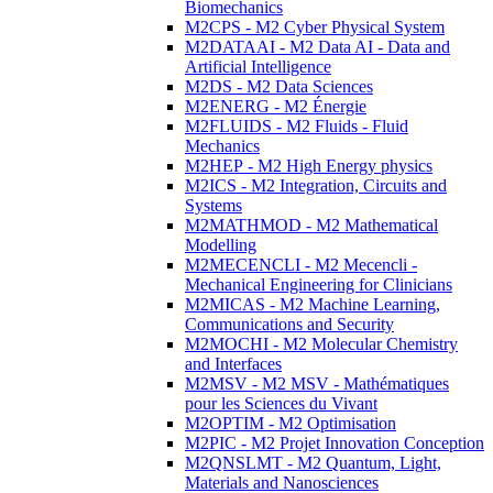
Biomechanics
M2CPS - M2 Cyber Physical System
M2DATAAI - M2 Data AI - Data and
Artificial Intelligence
M2DS - M2 Data Sciences
M2ENERG - M2 Énergie
M2FLUIDS - M2 Fluids - Fluid
Mechanics
M2HEP - M2 High Energy physics
M2ICS - M2 Integration, Circuits and
Systems
M2MATHMOD - M2 Mathematical
Modelling
M2MECENCLI - M2 Mecencli -
Mechanical Engineering for Clinicians
M2MICAS - M2 Machine Learning,
Communications and Security
M2MOCHI - M2 Molecular Chemistry
and Interfaces
M2MSV - M2 MSV - Mathématiques
pour les Sciences du Vivant
M2OPTIM - M2 Optimisation
M2PIC - M2 Projet Innovation Conception
M2QNSLMT - M2 Quantum, Light,
Materials and Nanosciences