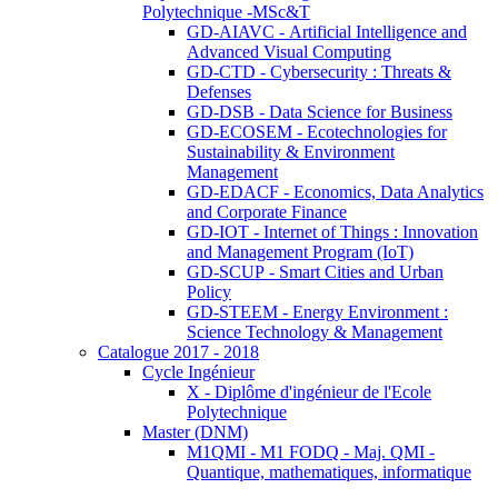
Polytechnique -MSc&T
GD-AIAVC - Artificial Intelligence and
Advanced Visual Computing
GD-CTD - Cybersecurity : Threats &
Defenses
GD-DSB - Data Science for Business
GD-ECOSEM - Ecotechnologies for
Sustainability & Environment
Management
GD-EDACF - Economics, Data Analytics
and Corporate Finance
GD-IOT - Internet of Things : Innovation
and Management Program (IoT)
GD-SCUP - Smart Cities and Urban
Policy
GD-STEEM - Energy Environment :
Science Technology & Management
Catalogue 2017 - 2018
Cycle Ingénieur
X - Diplôme d'ingénieur de l'Ecole
Polytechnique
Master (DNM)
M1QMI - M1 FODQ - Maj. QMI -
Quantique, mathematiques, informatique