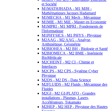
et Société
M1MATHJHADA - M1 MJH -
Mathématiques Jacques Hadamard
M1MECHA - M1 Mech - Mécanique
M1MIE - M1 MiE - Master en Economie
M1MPRI - M1 MPRI - Fondements de
l'Informatique
M1PHYSICS - M1 PHYS - Physique
M2AAG - M2 AAG - Analyse,
Arithmétique, Géométrie
M2BIOHEA - M2 BH - Biologie et Santé
M2BIOMECA - M2 BME - Ingénierie
BioMédicale
M2CHEINT - M2 CI - Chimie et
Interfaces
M2CPS - M2 CPS - Système Cyber
Physique
M2DS - M2 DS - Data Science
M2FLUIDS - M2 Fluids - Mécanique des
Fluides
M2GI - M2 GI-PLATO - Grandes
installations - Plasmas, Lasers,
Accélérateurs, Tokamaks
M2HEP - M2 HEP - Physique des Hautes