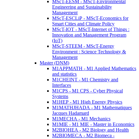
MScT-EESM - MScT-Environmental
Engineering and Sustainability
Management
MScT-ESCLiP - MScT-Economics for
Smart Cities and Climate Policy
MScT-IOT - MScT-Internet of Things :
Innovation and Management Program
(IoT)
MScT-STEEM - MScT-Energy
Environment : Science Technology &
Management
Master (DNM)
M1APPMATH - M1 Applied Mathematics
and statistics
M1CHEINT - M1 Chemistry and
Interfaces
M1CPS - M1 CPS - Cyber Physical
Systems
M1HEP - M1 High Energy Physics
M1MATHJHADA - M1 Mathematiques
Jacques Hadamard
M1MECHA - M1 Mechanics
M1MIE - M1 MIE - Master in Economics
M2BIOHEA - M2 Biology and Health
M2BIOMECA - M2 Biomeca -