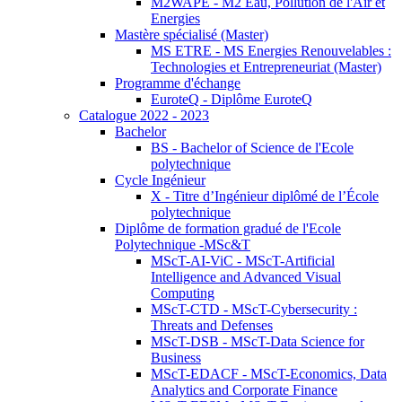
M2WAPE - M2 Eau, Pollution de l'Air et
Energies
Mastère spécialisé (Master)
MS ETRE - MS Energies Renouvelables :
Technologies et Entrepreneuriat (Master)
Programme d'échange
EuroteQ - Diplôme EuroteQ
Catalogue 2022 - 2023
Bachelor
BS - Bachelor of Science de l'Ecole
polytechnique
Cycle Ingénieur
X - Titre d’Ingénieur diplômé de l’École
polytechnique
Diplôme de formation gradué de l'Ecole
Polytechnique -MSc&T
MScT-AI-ViC - MScT-Artificial
Intelligence and Advanced Visual
Computing
MScT-CTD - MScT-Cybersecurity :
Threats and Defenses
MScT-DSB - MScT-Data Science for
Business
MScT-EDACF - MScT-Economics, Data
Analytics and Corporate Finance