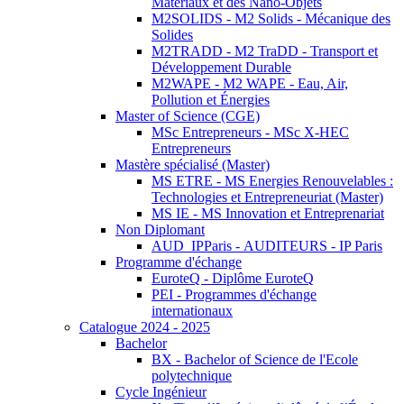
Matériaux et des Nano-Objets
M2SOLIDS - M2 Solids - Mécanique des
Solides
M2TRADD - M2 TraDD - Transport et
Développement Durable
M2WAPE - M2 WAPE - Eau, Air,
Pollution et Énergies
Master of Science (CGE)
MSc Entrepreneurs - MSc X-HEC
Entrepreneurs
Mastère spécialisé (Master)
MS ETRE - MS Energies Renouvelables :
Technologies et Entrepreneuriat (Master)
MS IE - MS Innovation et Entreprenariat
Non Diplomant
AUD_IPParis - AUDITEURS - IP Paris
Programme d'échange
EuroteQ - Diplôme EuroteQ
PEI - Programmes d'échange
internationaux
Catalogue 2024 - 2025
Bachelor
BX - Bachelor of Science de l'Ecole
polytechnique
Cycle Ingénieur