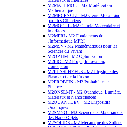
Matériaux et Interfaces
M2MATHMOD - M2 Modélisation
Mathématique
M2MECENCLI - M2 Génie Mécanique
pour les Cliniciens
M2MOCHI - M2 Chimie Moléculaire et
Interfaces
M2MPRI - M2 Fondements de
l'Informatique MPRI
M2MSV - M2 Mathématiques pour les
Sciences du Vivant
M2OPTIM - M2 Optimisation
M2PIC - M2 Projet, Innovation,
Conception
M2PLASPHYFUS - M2 Physique des
Plasmas et de la Fusion
M2PROBFIN - M2 Probabilités et
Finance
M2QNSLMT - M2 Quantique, Lumière,
Matériaux et Nanosciences
M2QUANTDEV - M2 Dispositifs
Quantiques
M2SMNO - M2 Science des Matériaux et
des Nano-Objets
M2SOLIDS - M2 Mécanique des Solides