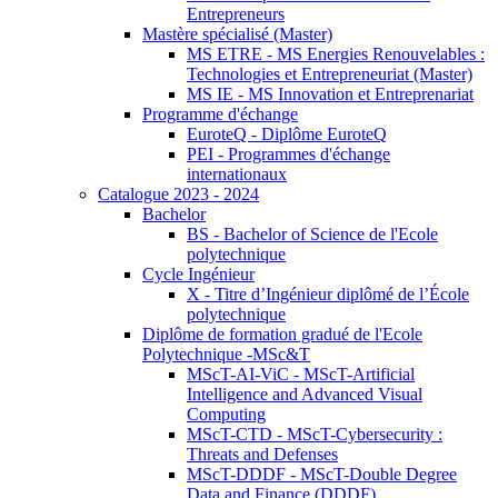
Entrepreneurs
Mastère spécialisé (Master)
MS ETRE - MS Energies Renouvelables :
Technologies et Entrepreneuriat (Master)
MS IE - MS Innovation et Entreprenariat
Programme d'échange
EuroteQ - Diplôme EuroteQ
PEI - Programmes d'échange
internationaux
Catalogue 2023 - 2024
Bachelor
BS - Bachelor of Science de l'Ecole
polytechnique
Cycle Ingénieur
X - Titre d’Ingénieur diplômé de l’École
polytechnique
Diplôme de formation gradué de l'Ecole
Polytechnique -MSc&T
MScT-AI-ViC - MScT-Artificial
Intelligence and Advanced Visual
Computing
MScT-CTD - MScT-Cybersecurity :
Threats and Defenses
MScT-DDDF - MScT-Double Degree
Data and Finance (DDDF)