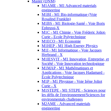
Master (DNM)
M1AME - M1 Advanced materials
engineering
M1BI - M1 Bio-informatique (Voie
Rosalind Franklin)
M1BS - M1 Biologie-Santé - Voie Boris
Ephrussi-X
M1C - M1 Chimie - Voie Fréderic Joliot-
Curie - Ecole Polytechnique
M1ECO - M1 Economie
M1HEP - M1 High Energy Physics
M1I - M1 Informatique - Voie Jacques
Herbrand - X
M1IESVIT - M1 Innovation, Entreprise, et
Société - Voie Innovation technologique
M1MAP - M1 Mathématiques et
Applications - Voie Jacques Hadamard -
École Polytechnique
M1P - M1 Physique - Voie Irène Joliot
Curie - X
M1STEPE - M1 STEPE - Sciences pour
les défis de l'environnement/Sciences for
environmentals challenges
M2AME - Advanced materials
engineering