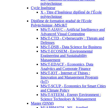
polytechnique
Cycle Ingénieur
X - Titre d’Ingénieur diplômé de l’École
polytechnique
Diplôme de formation gradué de l'Ecole
Polytechnique -MSc&T
MScT-AIAVC - Artificial Intelligence and
Advanced Visual Computing
MScT-CTD - Cybersecurity : Threats and
Defenses
MScT-DSB - Data Science for Business
MScT-ECOSEM - Environmental
Engineering and Sustainability
Management
MScT-EDACF - Economics, Data
Analytics and Corporate Finance
MScT-IOT - Internet of Things :
Innovation and Management Program
(IoT)
MScT-SCUP - Economics for Smart Cities
and Climate Policy
MScT-STEEM - Energy Environment :
Science Technology & Management
Master (DNM)
M1APPMATH - M1 - Applied