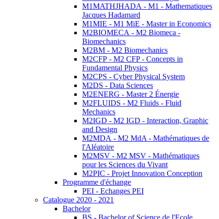
M1MATHJHADA - M1 - Mathematiques
Jacques Hadamard
M1MIE - M1 MiE - Master in Economics
M2BIOMECA - M2 Biomeca -
Biomechanics
M2BM - M2 Biomechanics
M2CFP - M2 CFP - Concepts in
Fundamental Physics
M2CPS - Cyber Physical System
M2DS - Data Sciences
M2ENERG - Master 2 Énergie
M2FLUIDS - M2 Fluids - Fluid
Mechanics
M2IGD - M2 IGD - Interaction, Graphic
and Design
M2MDA - M2 MdA - Mathématiques de
l'Aléatoire
M2MSV - M2 MSV - Mathématiques
pour les Sciences du Vivant
M2PIC - Projet Innovation Conception
Programme d'échange
PEI - Echanges PEI
Catalogue 2020 - 2021
Bachelor
BS - Bachelor of Science de l'Ecole