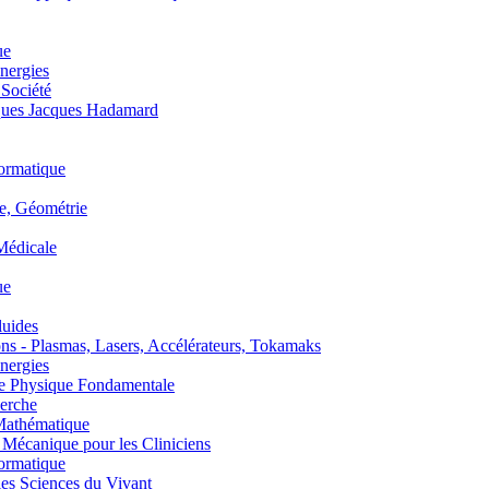
ue
nergies
 Société
es Jacques Hadamard
ormatique
, Géométrie
édicale
ue
uides
s - Plasmas, Lasers, Accélérateurs, Tokamaks
nergies
de Physique Fondamentale
erche
athématique
anique pour les Cliniciens
ormatique
s Sciences du Vivant