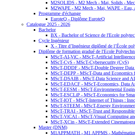
M2SOLIDS - M2 Mech - Maj. Solids - Meca
M2WAPE - M2 Mech - Maj. WAPE - Eau, Air
Programme d'échange
EuroteQ - Diplôme EuroteQ
Catalogue 2025 - 2026
Bachelor
BX - Bachelor of Science de l'Ecole polyte
Cycle Ingénieur
X - Titre d’Ingénieur diplômé de l’École po
Diplôme de formation gradué de l'Ecole Polytec
MScT-AI-ViC - MScT-Artificial Intelligen
MScT-CyS - MScT-Cybersecurity (CyS)
MScT-DDDF - MScT-Double Degree Data 
MScT-DEPP - MScT-Data and Economics fo
MScT-DSAIB - MScT-Data Science and AI 
MScT-EDACF - MScT-Economics, Data Anal
MScT-EESM - MScT-Environmental Enginee
MScT-ESCLiP - MScT-Economics for Smart 
MScT-IOT - MScT-Internet of Things : Inn
MScT-STEEM - MScT-Energy Environment 
MScT-TRAI - MScT-Trust and Responsible
MScT-ViCAI - MScT-Visual Computing and
MScT-XCin - MScT-Extended Cinematogr
Master (DNM)
M1APPMATH - M1 APPMS - Mathématiques A