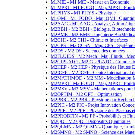
M1MIE - M1 MiE - Master en Economie
M1MPRI - M1 FODQ - Maj. MPRI - Fondeme
M1PHYS - M1 PHYS - Physique
M1QMI - M1 FODQ - Maj. QMI - Quantique
M2AAG - M2 AAG - Analyse, Arithmétique
M2BBH - M2 BBH - Biologie, Biotechnolog
M2BME - M2 BME - Ingénierie BioMédica
M2CHI - M2 CHI - Chimie et Interfaces
M2CPS - M2 CCSN - Maj. CPS - Système 
M2DS - M2 DS - Science des données
M2FLUIDS - M2 Mech - Maj. Fluids - Meca
M2GIPLATO - M2 GI-PLATO - Grandes instal
M2HEP - M2 HEP - Physique des Hautes E
M2ICFP - M2 ICFP - Centre International 
M2MATHMOD - M2 MM - Modélisation M
M2MPRI - M2 FODQ - Maj. MPRI - Fondeme
M2MSV - M2 MSV - Mathématiques pour le
M2OPTIM - M2 OPT - Optimisation
M2PBR - M2 PBR - Physique par Recherc
M2PIC - M2 PIC - Projet Innovation Conce
M2PPF - M2 PPF - Physique des Plasmas et
M2PROBFIN - M2 PF - Probabilités et Fin
M2QD - M2 QD - Dispositifs Quantiques
M2QLMN - M2 QLMN - Quantique, Lumiere
M2SMNO - M2 SMNO - Science des Materi