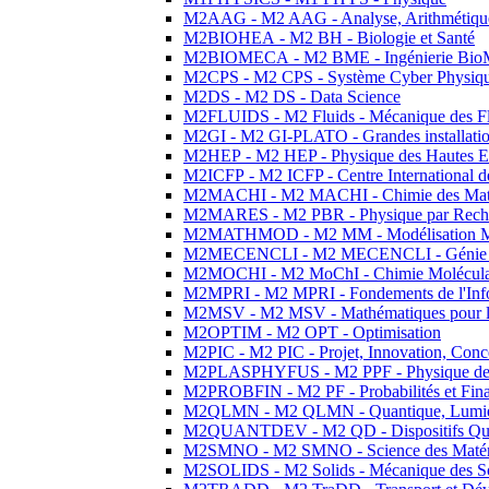
M2AAG - M2 AAG - Analyse, Arithmétique
M2BIOHEA - M2 BH - Biologie et Santé
M2BIOMECA - M2 BME - Ingénierie BioM
M2CPS - M2 CPS - Système Cyber Physiq
M2DS - M2 DS - Data Science
M2FLUIDS - M2 Fluids - Mécanique des Fl
M2GI - M2 GI-PLATO - Grandes installation
M2HEP - M2 HEP - Physique des Hautes E
M2ICFP - M2 ICFP - Centre International 
M2MACHI - M2 MACHI - Chimie des Matéri
M2MARES - M2 PBR - Physique par Rech
M2MATHMOD - M2 MM - Modélisation M
M2MECENCLI - M2 MECENCLI - Génie Méc
M2MOCHI - M2 MoChI - Chimie Moléculaire
M2MPRI - M2 MPRI - Fondements de l'Inf
M2MSV - M2 MSV - Mathématiques pour le
M2OPTIM - M2 OPT - Optimisation
M2PIC - M2 PIC - Projet, Innovation, Conc
M2PLASPHYFUS - M2 PPF - Physique des P
M2PROBFIN - M2 PF - Probabilités et Fin
M2QLMN - M2 QLMN - Quantique, Lumière
M2QUANTDEV - M2 QD - Dispositifs Qua
M2SMNO - M2 SMNO - Science des Matéri
M2SOLIDS - M2 Solids - Mécanique des So