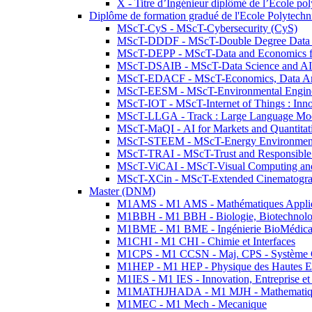
X - Titre d’Ingénieur diplômé de l’École po
Diplôme de formation gradué de l'Ecole Polytec
MScT-CyS - MScT-Cybersecurity (CyS)
MScT-DDDF - MScT-Double Degree Data 
MScT-DEPP - MScT-Data and Economics fo
MScT-DSAIB - MScT-Data Science and AI 
MScT-EDACF - MScT-Economics, Data Anal
MScT-EESM - MScT-Environmental Enginee
MScT-IOT - MScT-Internet of Things : Inn
MScT-LLGA - Track : Large Language Mode
MScT-MaQI - AI for Markets and Quantitat
MScT-STEEM - MScT-Energy Environment 
MScT-TRAI - MScT-Trust and Responsible
MScT-ViCAI - MScT-Visual Computing and
MScT-XCin - MScT-Extended Cinematogr
Master (DNM)
M1AMS - M1 AMS - Mathématiques Appliqué
M1BBH - M1 BBH - Biologie, Biotechnolog
M1BME - M1 BME - Ingénierie BioMédica
M1CHI - M1 CHI - Chimie et Interfaces
M1CPS - M1 CCSN - Maj. CPS - Système 
M1HEP - M1 HEP - Physique des Hautes E
M1IES - M1 IES - Innovation, Entreprise et
M1MATHJHADA - M1 MJH - Mathematiqu
M1MEC - M1 Mech - Mecanique