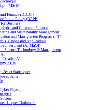
lytechnique
hnique -MSc&T
and Finance (DDDF)
r Public Policy (DEPP)
for Business
ytics and Corporate Finance
ring and Sustainability Management
ovation and Management Program (IoT)
ls, Graphs and Applications
ive Investment (AI-MaQI)
: Science Technology & Management
 AI
 Creative AI
aphy XCin
es et Statistiques
ie et Santé
le
Cyber Physique
nergies
 Société
es Jacques Hadamard