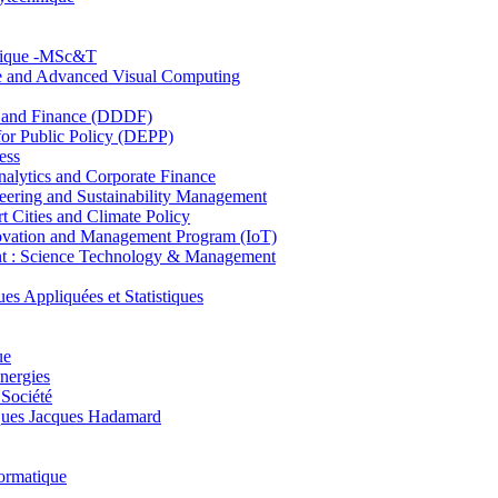
hnique -MSc&T
ce and Advanced Visual Computing
and Finance (DDDF)
r Public Policy (DEPP)
ess
ytics and Corporate Finance
ring and Sustainability Management
Cities and Climate Policy
ovation and Management Program (IoT)
: Science Technology & Management
ppliquées et Statistiques
ue
nergies
 Société
es Jacques Hadamard
ormatique