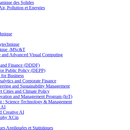
nique des Solides
, Pollution et Energies
chnique
lytechnique
hnique -MSc&T
ce and Advanced Visual Computing
and Finance (DDDF)
r Public Policy (DEPP)
for Business
ytics and Corporate Finance
ring and Sustainability Management
Cities and Climate Policy
ovation and Management Program (IoT)
: Science Technology & Management
 AI
 Creative AI
aphy XCin
ppliquées et Statistiques