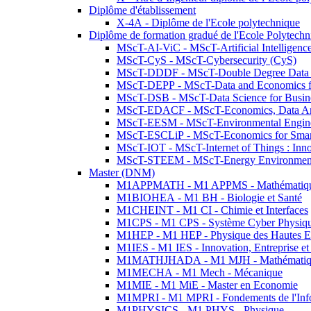
Diplôme d'établissement
X-4A - Diplôme de l'Ecole polytechnique
Diplôme de formation gradué de l'Ecole Polytec
MScT-AI-ViC - MScT-Artificial Intelligen
MScT-CyS - MScT-Cybersecurity (CyS)
MScT-DDDF - MScT-Double Degree Data 
MScT-DEPP - MScT-Data and Economics fo
MScT-DSB - MScT-Data Science for Busin
MScT-EDACF - MScT-Economics, Data Anal
MScT-EESM - MScT-Environmental Enginee
MScT-ESCLiP - MScT-Economics for Smart 
MScT-IOT - MScT-Internet of Things : Inn
MScT-STEEM - MScT-Energy Environment 
Master (DNM)
M1APPMATH - M1 APPMS - Mathématiques A
M1BIOHEA - M1 BH - Biologie et Santé
M1CHEINT - M1 CI - Chimie et Interfaces
M1CPS - M1 CPS - Système Cyber Physiq
M1HEP - M1 HEP - Physique des Hautes E
M1IES - M1 IES - Innovation, Entreprise et
M1MATHJHADA - M1 MJH - Mathématiqu
M1MECHA - M1 Mech - Mécanique
M1MIE - M1 MiE - Master en Economie
M1MPRI - M1 MPRI - Fondements de l'Inf
M1PHYSICS - M1 PHYS - Physique