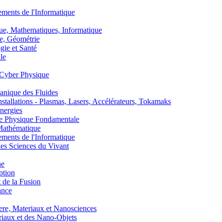
nts de l'Informatique
, Mathematiques, Informatique
, Géométrie
ie et Santé
le
Cyber Physique
nique des Fluides
lations - Plasmas, Lasers, Accélérateurs, Tokamaks
nergies
de Physique Fondamentale
athématique
nts de l'Informatique
s Sciences du Vivant
he
ption
 de la Fusion
ance
, Materiaux et Nanosciences
aux et des Nano-Objets