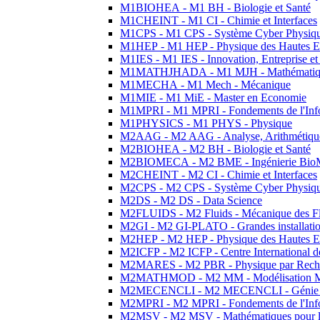
M1BIOHEA - M1 BH - Biologie et Santé
M1CHEINT - M1 CI - Chimie et Interfaces
M1CPS - M1 CPS - Système Cyber Physiq
M1HEP - M1 HEP - Physique des Hautes E
M1IES - M1 IES - Innovation, Entreprise et
M1MATHJHADA - M1 MJH - Mathématiqu
M1MECHA - M1 Mech - Mécanique
M1MIE - M1 MiE - Master en Economie
M1MPRI - M1 MPRI - Fondements de l'Inf
M1PHYSICS - M1 PHYS - Physique
M2AAG - M2 AAG - Analyse, Arithmétique
M2BIOHEA - M2 BH - Biologie et Santé
M2BIOMECA - M2 BME - Ingénierie BioM
M2CHEINT - M2 CI - Chimie et Interfaces
M2CPS - M2 CPS - Système Cyber Physiq
M2DS - M2 DS - Data Science
M2FLUIDS - M2 Fluids - Mécanique des Fl
M2GI - M2 GI-PLATO - Grandes installation
M2HEP - M2 HEP - Physique des Hautes E
M2ICFP - M2 ICFP - Centre International 
M2MARES - M2 PBR - Physique par Rech
M2MATHMOD - M2 MM - Modélisation M
M2MECENCLI - M2 MECENCLI - Génie Méc
M2MPRI - M2 MPRI - Fondements de l'Inf
M2MSV - M2 MSV - Mathématiques pour le