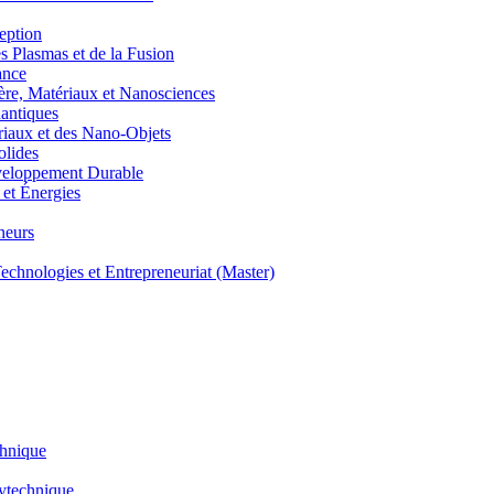
eption
lasmas et de la Fusion
ance
, Matériaux et Nanosciences
ntiques
aux et des Nano-Objets
lides
eloppement Durable
et Énergies
neurs
hnologies et Entrepreneuriat (Master)
chnique
lytechnique