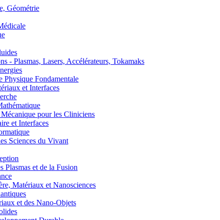
, Géométrie
édicale
ue
uides
s - Plasmas, Lasers, Accélérateurs, Tokamaks
nergies
de Physique Fondamentale
aux et Interfaces
erche
athématique
anique pour les Cliniciens
 et Interfaces
ormatique
s Sciences du Vivant
eption
lasmas et de la Fusion
ance
, Matériaux et Nanosciences
ntiques
aux et des Nano-Objets
lides