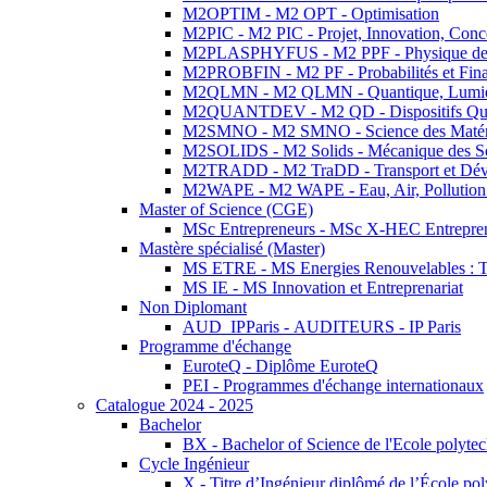
M2OPTIM - M2 OPT - Optimisation
M2PIC - M2 PIC - Projet, Innovation, Conc
M2PLASPHYFUS - M2 PPF - Physique des P
M2PROBFIN - M2 PF - Probabilités et Fin
M2QLMN - M2 QLMN - Quantique, Lumière
M2QUANTDEV - M2 QD - Dispositifs Qua
M2SMNO - M2 SMNO - Science des Matéri
M2SOLIDS - M2 Solids - Mécanique des So
M2TRADD - M2 TraDD - Transport et Dév
M2WAPE - M2 WAPE - Eau, Air, Pollution 
Master of Science (CGE)
MSc Entrepreneurs - MSc X-HEC Entrepre
Mastère spécialisé (Master)
MS ETRE - MS Energies Renouvelables : Tec
MS IE - MS Innovation et Entreprenariat
Non Diplomant
AUD_IPParis - AUDITEURS - IP Paris
Programme d'échange
EuroteQ - Diplôme EuroteQ
PEI - Programmes d'échange internationaux
Catalogue 2024 - 2025
Bachelor
BX - Bachelor of Science de l'Ecole polyte
Cycle Ingénieur
X - Titre d’Ingénieur diplômé de l’École po