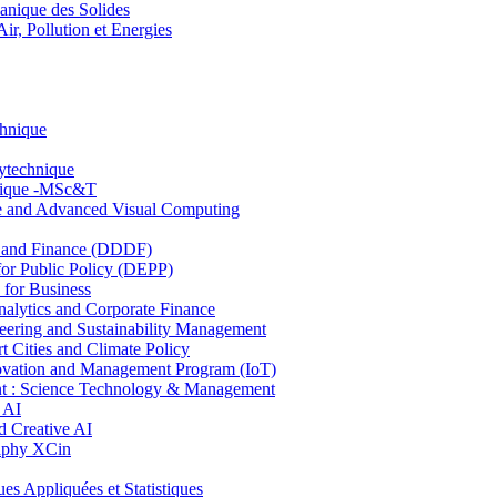
nique des Solides
, Pollution et Energies
chnique
lytechnique
hnique -MSc&T
ce and Advanced Visual Computing
and Finance (DDDF)
r Public Policy (DEPP)
for Business
ytics and Corporate Finance
ring and Sustainability Management
Cities and Climate Policy
ovation and Management Program (IoT)
: Science Technology & Management
 AI
 Creative AI
aphy XCin
ppliquées et Statistiques