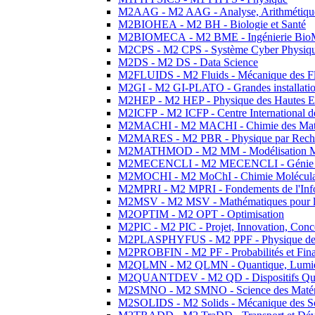
M2AAG - M2 AAG - Analyse, Arithmétique
M2BIOHEA - M2 BH - Biologie et Santé
M2BIOMECA - M2 BME - Ingénierie BioM
M2CPS - M2 CPS - Système Cyber Physiq
M2DS - M2 DS - Data Science
M2FLUIDS - M2 Fluids - Mécanique des Fl
M2GI - M2 GI-PLATO - Grandes installation
M2HEP - M2 HEP - Physique des Hautes E
M2ICFP - M2 ICFP - Centre International 
M2MACHI - M2 MACHI - Chimie des Matéri
M2MARES - M2 PBR - Physique par Rech
M2MATHMOD - M2 MM - Modélisation M
M2MECENCLI - M2 MECENCLI - Génie Méc
M2MOCHI - M2 MoChI - Chimie Moléculaire
M2MPRI - M2 MPRI - Fondements de l'Inf
M2MSV - M2 MSV - Mathématiques pour le
M2OPTIM - M2 OPT - Optimisation
M2PIC - M2 PIC - Projet, Innovation, Conc
M2PLASPHYFUS - M2 PPF - Physique des P
M2PROBFIN - M2 PF - Probabilités et Fin
M2QLMN - M2 QLMN - Quantique, Lumière
M2QUANTDEV - M2 QD - Dispositifs Qua
M2SMNO - M2 SMNO - Science des Matéri
M2SOLIDS - M2 Solids - Mécanique des So