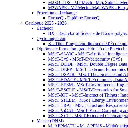
M2SOLIDS - M2 Mech - Maj. Solids - Meca
M2WAPE - M2 Mech - Maj. WAPE - Eau, Air
Programme d'échange
EuroteQ - Diplôme EuroteQ
Catalogue 2025 - 2026
Bachelor
BX - Bachelor of Science de l'Ecole polyte
Cycle Ingénieur
X - Titre d’Ingénieur diplômé de l’École po
Diplôme de formation gradué de l'Ecole Polytec
MScT-AI-ViC - MScT-Artificial Intelligen
MScT-CyS - MScT-Cybersecurity (CyS)
MScT-DDDF - MScT-Double Degree Data 
MScT-DEPP - MScT-Data and Economics fo
MScT-DSAIB - MScT-Data Science and AI 
MScT-EDACF - MScT-Economics, Data Anal
MScT-EESM - MScT-Environmental Enginee
MScT-ESCLiP - MScT-Economics for Smart 
MScT-IOT - MScT-Internet of Things : Inn
MScT-STEEM - MScT-Energy Environment 
MScT-TRAI - MScT-Trust and Responsible
MScT-ViCAI - MScT-Visual Computing and
MScT-XCin - MScT-Extended Cinematogr
Master (DNM)
M1APPMATH - M1 APPMS - Mathématiques A