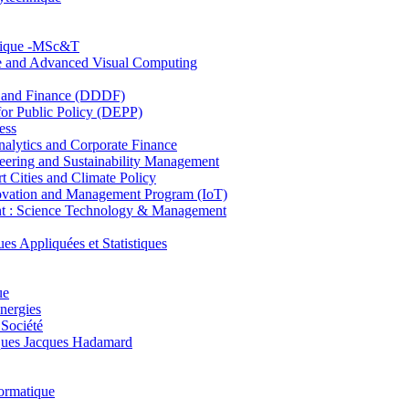
hnique -MSc&T
ce and Advanced Visual Computing
and Finance (DDDF)
r Public Policy (DEPP)
ess
ytics and Corporate Finance
ring and Sustainability Management
Cities and Climate Policy
ovation and Management Program (IoT)
: Science Technology & Management
ppliquées et Statistiques
ue
nergies
 Société
es Jacques Hadamard
ormatique