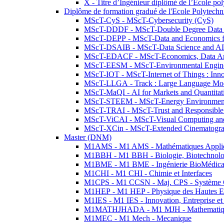
X - Titre d’Ingénieur diplômé de l’École po
Diplôme de formation gradué de l'Ecole Polytec
MScT-CyS - MScT-Cybersecurity (CyS)
MScT-DDDF - MScT-Double Degree Data 
MScT-DEPP - MScT-Data and Economics fo
MScT-DSAIB - MScT-Data Science and AI 
MScT-EDACF - MScT-Economics, Data Anal
MScT-EESM - MScT-Environmental Enginee
MScT-IOT - MScT-Internet of Things : Inn
MScT-LLGA - Track : Large Language Mode
MScT-MaQI - AI for Markets and Quantitat
MScT-STEEM - MScT-Energy Environment 
MScT-TRAI - MScT-Trust and Responsible
MScT-ViCAI - MScT-Visual Computing and
MScT-XCin - MScT-Extended Cinematogr
Master (DNM)
M1AMS - M1 AMS - Mathématiques Appliqué
M1BBH - M1 BBH - Biologie, Biotechnolog
M1BME - M1 BME - Ingénierie BioMédica
M1CHI - M1 CHI - Chimie et Interfaces
M1CPS - M1 CCSN - Maj. CPS - Système 
M1HEP - M1 HEP - Physique des Hautes E
M1IES - M1 IES - Innovation, Entreprise et
M1MATHJHADA - M1 MJH - Mathematiqu
M1MEC - M1 Mech - Mecanique