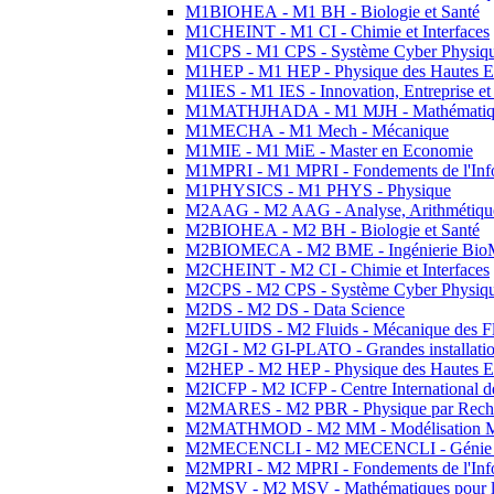
M1BIOHEA - M1 BH - Biologie et Santé
M1CHEINT - M1 CI - Chimie et Interfaces
M1CPS - M1 CPS - Système Cyber Physiq
M1HEP - M1 HEP - Physique des Hautes E
M1IES - M1 IES - Innovation, Entreprise et
M1MATHJHADA - M1 MJH - Mathématiqu
M1MECHA - M1 Mech - Mécanique
M1MIE - M1 MiE - Master en Economie
M1MPRI - M1 MPRI - Fondements de l'Inf
M1PHYSICS - M1 PHYS - Physique
M2AAG - M2 AAG - Analyse, Arithmétique
M2BIOHEA - M2 BH - Biologie et Santé
M2BIOMECA - M2 BME - Ingénierie BioM
M2CHEINT - M2 CI - Chimie et Interfaces
M2CPS - M2 CPS - Système Cyber Physiq
M2DS - M2 DS - Data Science
M2FLUIDS - M2 Fluids - Mécanique des Fl
M2GI - M2 GI-PLATO - Grandes installation
M2HEP - M2 HEP - Physique des Hautes E
M2ICFP - M2 ICFP - Centre International 
M2MARES - M2 PBR - Physique par Rech
M2MATHMOD - M2 MM - Modélisation M
M2MECENCLI - M2 MECENCLI - Génie Méc
M2MPRI - M2 MPRI - Fondements de l'Inf
M2MSV - M2 MSV - Mathématiques pour le