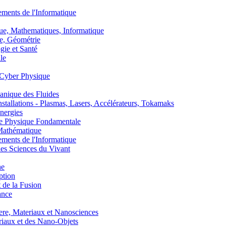
nts de l'Informatique
, Mathematiques, Informatique
, Géométrie
ie et Santé
le
Cyber Physique
nique des Fluides
lations - Plasmas, Lasers, Accélérateurs, Tokamaks
nergies
de Physique Fondamentale
athématique
nts de l'Informatique
s Sciences du Vivant
he
ption
 de la Fusion
ance
, Materiaux et Nanosciences
aux et des Nano-Objets