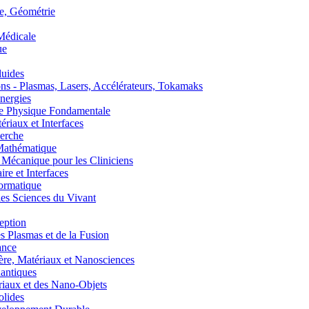
, Géométrie
édicale
ue
uides
s - Plasmas, Lasers, Accélérateurs, Tokamaks
nergies
de Physique Fondamentale
aux et Interfaces
erche
athématique
anique pour les Cliniciens
 et Interfaces
ormatique
s Sciences du Vivant
eption
lasmas et de la Fusion
ance
, Matériaux et Nanosciences
ntiques
aux et des Nano-Objets
lides