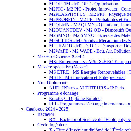
M2OPTIM - M2 OPT - Optimisation
M2PIC - M2 PIC - Projet, Innovation, Conc
M2PLASPHYFUS - M2 PPF - Physique des P
M2PROBFIN - M2 PF - Probabilités et Fin
M2QLMN - M2 QLMN - Quantique, Lumière
M2QUANTDEV - M2 QD - Dispositifs Qua
M2SMNO - M2 SMNO - Science des Matéri
M2SOLIDS - M2 Solids - Mécanique des So
M2TRADD - M2 TraDD - Transport et Dév
M2WAPE - M2 WAPE - Eau, Air, Pollution 
Master of Science (CGE)
MSc Entrepreneurs - MSc X-HEC Entrepre
Mastère spécialisé (Master)
MS ETRE - MS Energies Renouvelables : Tec
MS IE - MS Innovation et Entreprenariat
Non Diplomant
AUD_IPParis - AUDITEURS - IP Paris
Programme d'échange
EuroteQ - Diplôme EuroteQ
PEI - Programmes d'échange internationaux
Catalogue 2024 - 2025
Bachelor
BX - Bachelor of Science de l'Ecole polyte
Cycle Ingénieur
X - Titre d’Ingénieur diplômé de l’École po