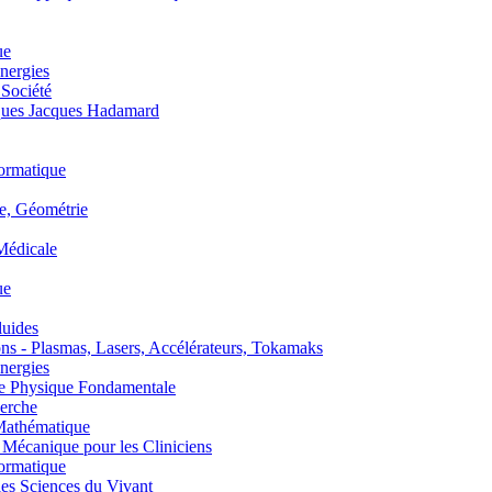
ue
nergies
 Société
es Jacques Hadamard
ormatique
, Géométrie
édicale
ue
uides
s - Plasmas, Lasers, Accélérateurs, Tokamaks
nergies
de Physique Fondamentale
erche
athématique
anique pour les Cliniciens
ormatique
s Sciences du Vivant