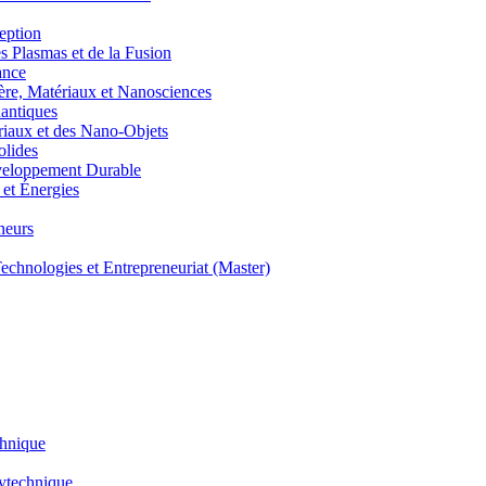
eption
lasmas et de la Fusion
ance
, Matériaux et Nanosciences
ntiques
aux et des Nano-Objets
lides
eloppement Durable
et Énergies
neurs
hnologies et Entrepreneuriat (Master)
chnique
lytechnique