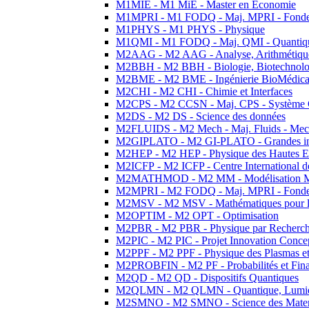
M1MIE - M1 MiE - Master en Economie
M1MPRI - M1 FODQ - Maj. MPRI - Fondeme
M1PHYS - M1 PHYS - Physique
M1QMI - M1 FODQ - Maj. QMI - Quantique
M2AAG - M2 AAG - Analyse, Arithmétique
M2BBH - M2 BBH - Biologie, Biotechnolog
M2BME - M2 BME - Ingénierie BioMédica
M2CHI - M2 CHI - Chimie et Interfaces
M2CPS - M2 CCSN - Maj. CPS - Système 
M2DS - M2 DS - Science des données
M2FLUIDS - M2 Mech - Maj. Fluids - Meca
M2GIPLATO - M2 GI-PLATO - Grandes instal
M2HEP - M2 HEP - Physique des Hautes E
M2ICFP - M2 ICFP - Centre International 
M2MATHMOD - M2 MM - Modélisation M
M2MPRI - M2 FODQ - Maj. MPRI - Fondeme
M2MSV - M2 MSV - Mathématiques pour le
M2OPTIM - M2 OPT - Optimisation
M2PBR - M2 PBR - Physique par Recherc
M2PIC - M2 PIC - Projet Innovation Conce
M2PPF - M2 PPF - Physique des Plasmas et
M2PROBFIN - M2 PF - Probabilités et Fin
M2QD - M2 QD - Dispositifs Quantiques
M2QLMN - M2 QLMN - Quantique, Lumiere
M2SMNO - M2 SMNO - Science des Materi