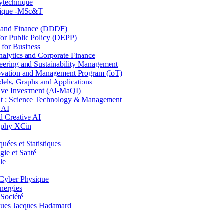
lytechnique
hnique -MSc&T
and Finance (DDDF)
r Public Policy (DEPP)
for Business
ytics and Corporate Finance
ring and Sustainability Management
ovation and Management Program (IoT)
ls, Graphs and Applications
ive Investment (AI-MaQI)
: Science Technology & Management
 AI
 Creative AI
aphy XCin
es et Statistiques
ie et Santé
le
Cyber Physique
nergies
 Société
es Jacques Hadamard