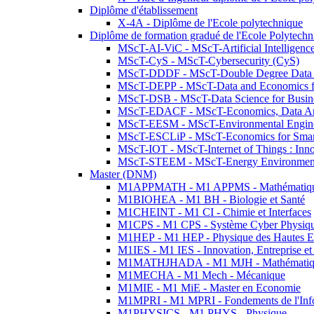
Diplôme d'établissement
X-4A - Diplôme de l'Ecole polytechnique
Diplôme de formation gradué de l'Ecole Polytec
MScT-AI-ViC - MScT-Artificial Intelligen
MScT-CyS - MScT-Cybersecurity (CyS)
MScT-DDDF - MScT-Double Degree Data 
MScT-DEPP - MScT-Data and Economics fo
MScT-DSB - MScT-Data Science for Busin
MScT-EDACF - MScT-Economics, Data Anal
MScT-EESM - MScT-Environmental Enginee
MScT-ESCLiP - MScT-Economics for Smart 
MScT-IOT - MScT-Internet of Things : Inn
MScT-STEEM - MScT-Energy Environment 
Master (DNM)
M1APPMATH - M1 APPMS - Mathématiques A
M1BIOHEA - M1 BH - Biologie et Santé
M1CHEINT - M1 CI - Chimie et Interfaces
M1CPS - M1 CPS - Système Cyber Physiq
M1HEP - M1 HEP - Physique des Hautes E
M1IES - M1 IES - Innovation, Entreprise et
M1MATHJHADA - M1 MJH - Mathématiqu
M1MECHA - M1 Mech - Mécanique
M1MIE - M1 MiE - Master en Economie
M1MPRI - M1 MPRI - Fondements de l'Inf
M1PHYSICS - M1 PHYS - Physique