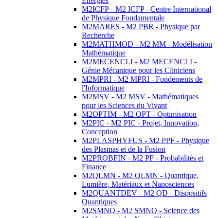
Energies
M2ICFP - M2 ICFP - Centre International
de Physique Fondamentale
M2MARES - M2 PBR - Physique par
Recherche
M2MATHMOD - M2 MM - Modélisation
Mathématique
M2MECENCLI - M2 MECENCLI -
Génie Mécanique pour les Cliniciens
M2MPRI - M2 MPRI - Fondements de
l'Informatique
M2MSV - M2 MSV - Mathématiques
pour les Sciences du Vivant
M2OPTIM - M2 OPT - Optimisation
M2PIC - M2 PIC - Projet, Innovation,
Conception
M2PLASPHYFUS - M2 PPF - Physique
des Plasmas et de la Fusion
M2PROBFIN - M2 PF - Probabilités et
Finance
M2QLMN - M2 QLMN - Quantique,
Lumière, Matériaux et Nanosciences
M2QUANTDEV - M2 QD - Dispositifs
Quantiques
M2SMNO - M2 SMNO - Science des