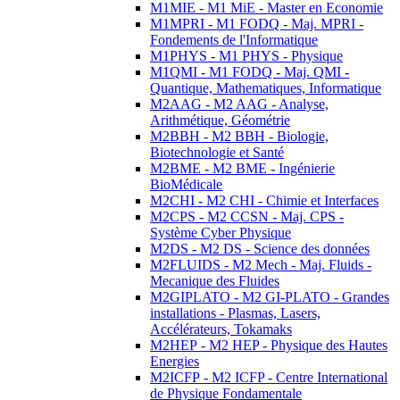
M1MIE - M1 MiE - Master en Economie
M1MPRI - M1 FODQ - Maj. MPRI -
Fondements de l'Informatique
M1PHYS - M1 PHYS - Physique
M1QMI - M1 FODQ - Maj. QMI -
Quantique, Mathematiques, Informatique
M2AAG - M2 AAG - Analyse,
Arithmétique, Géométrie
M2BBH - M2 BBH - Biologie,
Biotechnologie et Santé
M2BME - M2 BME - Ingénierie
BioMédicale
M2CHI - M2 CHI - Chimie et Interfaces
M2CPS - M2 CCSN - Maj. CPS -
Système Cyber Physique
M2DS - M2 DS - Science des données
M2FLUIDS - M2 Mech - Maj. Fluids -
Mecanique des Fluides
M2GIPLATO - M2 GI-PLATO - Grandes
installations - Plasmas, Lasers,
Accélérateurs, Tokamaks
M2HEP - M2 HEP - Physique des Hautes
Energies
M2ICFP - M2 ICFP - Centre International
de Physique Fondamentale