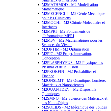
Matériaux et Interfaces
M2MATHMOD - M2 Modélisation
Mathématique
M2MECENCLI - M2 Génie Mécanique
pour les Cliniciens
M2MOCHI - M2 Chimie Moléculaire et
Interfaces
M2MPRI - M2 Fondements de
l'Informatique MPRI
M2MSV - M2 Mathématiques pour les
Sciences du Vivant
M2OPTIM - M2 Optimisation
M2PIC - M2 Projet, Innovation,
Conception
M2PLASPHYFUS - M2 Physique des
Plasmas et de la Fusion
M2PROBFIN - M2 Probabilités et
Finance
M2QNSLMT - M2 Quantique, Lumière,
Matériaux et Nanosciences
M2QUANTDEV - M2 Dispositifs
Quantiques
M2SMNO - M2 Science des Matériaux et
des Nano-Objets
M2SOLIDS - M2 Mécanique des Solides