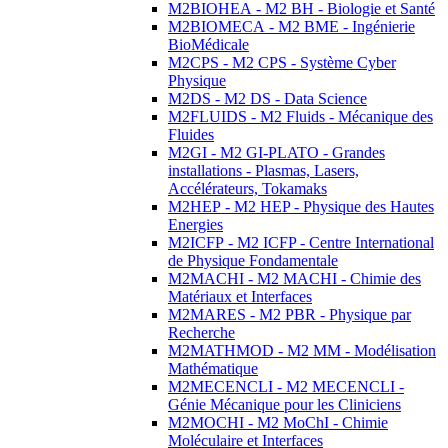
M2BIOHEA - M2 BH - Biologie et Santé
M2BIOMECA - M2 BME - Ingénierie
BioMédicale
M2CPS - M2 CPS - Système Cyber
Physique
M2DS - M2 DS - Data Science
M2FLUIDS - M2 Fluids - Mécanique des
Fluides
M2GI - M2 GI-PLATO - Grandes
installations - Plasmas, Lasers,
Accélérateurs, Tokamaks
M2HEP - M2 HEP - Physique des Hautes
Energies
M2ICFP - M2 ICFP - Centre International
de Physique Fondamentale
M2MACHI - M2 MACHI - Chimie des
Matériaux et Interfaces
M2MARES - M2 PBR - Physique par
Recherche
M2MATHMOD - M2 MM - Modélisation
Mathématique
M2MECENCLI - M2 MECENCLI -
Génie Mécanique pour les Cliniciens
M2MOCHI - M2 MoChI - Chimie
Moléculaire et Interfaces