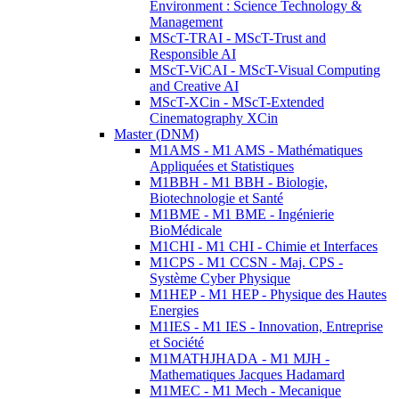
Environment : Science Technology &
Management
MScT-TRAI - MScT-Trust and
Responsible AI
MScT-ViCAI - MScT-Visual Computing
and Creative AI
MScT-XCin - MScT-Extended
Cinematography XCin
Master (DNM)
M1AMS - M1 AMS - Mathématiques
Appliquées et Statistiques
M1BBH - M1 BBH - Biologie,
Biotechnologie et Santé
M1BME - M1 BME - Ingénierie
BioMédicale
M1CHI - M1 CHI - Chimie et Interfaces
M1CPS - M1 CCSN - Maj. CPS -
Système Cyber Physique
M1HEP - M1 HEP - Physique des Hautes
Energies
M1IES - M1 IES - Innovation, Entreprise
et Société
M1MATHJHADA - M1 MJH -
Mathematiques Jacques Hadamard
M1MEC - M1 Mech - Mecanique