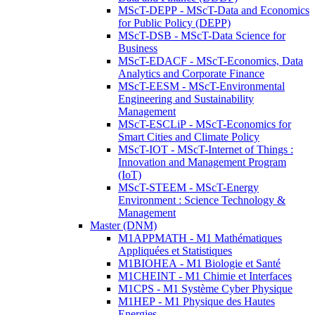
MScT-DEPP - MScT-Data and Economics
for Public Policy (DEPP)
MScT-DSB - MScT-Data Science for
Business
MScT-EDACF - MScT-Economics, Data
Analytics and Corporate Finance
MScT-EESM - MScT-Environmental
Engineering and Sustainability
Management
MScT-ESCLiP - MScT-Economics for
Smart Cities and Climate Policy
MScT-IOT - MScT-Internet of Things :
Innovation and Management Program
(IoT)
MScT-STEEM - MScT-Energy
Environment : Science Technology &
Management
Master (DNM)
M1APPMATH - M1 Mathématiques
Appliquées et Statistiques
M1BIOHEA - M1 Biologie et Santé
M1CHEINT - M1 Chimie et Interfaces
M1CPS - M1 Système Cyber Physique
M1HEP - M1 Physique des Hautes
Energies