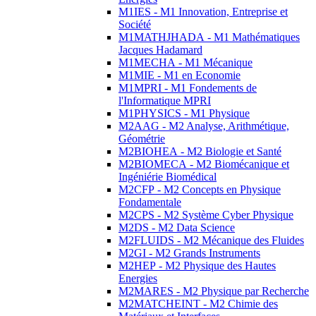
M1IES - M1 Innovation, Entreprise et
Société
M1MATHJHADA - M1 Mathématiques
Jacques Hadamard
M1MECHA - M1 Mécanique
M1MIE - M1 en Economie
M1MPRI - M1 Fondements de
l'Informatique MPRI
M1PHYSICS - M1 Physique
M2AAG - M2 Analyse, Arithmétique,
Géométrie
M2BIOHEA - M2 Biologie et Santé
M2BIOMECA - M2 Biomécanique et
Ingéniérie Biomédical
M2CFP - M2 Concepts en Physique
Fondamentale
M2CPS - M2 Système Cyber Physique
M2DS - M2 Data Science
M2FLUIDS - M2 Mécanique des Fluides
M2GI - M2 Grands Instruments
M2HEP - M2 Physique des Hautes
Energies
M2MARES - M2 Physique par Recherche
M2MATCHEINT - M2 Chimie des