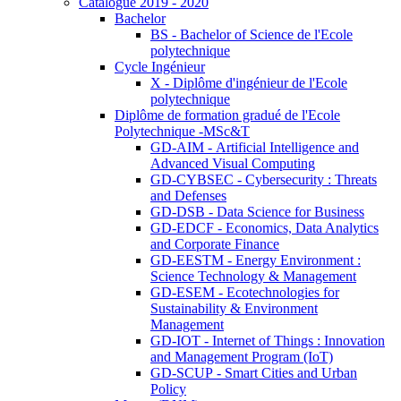
Catalogue 2019 - 2020
Bachelor
BS - Bachelor of Science de l'Ecole
polytechnique
Cycle Ingénieur
X - Diplôme d'ingénieur de l'Ecole
polytechnique
Diplôme de formation gradué de l'Ecole
Polytechnique -MSc&T
GD-AIM - Artificial Intelligence and
Advanced Visual Computing
GD-CYBSEC - Cybersecurity : Threats
and Defenses
GD-DSB - Data Science for Business
GD-EDCF - Economics, Data Analytics
and Corporate Finance
GD-EESTM - Energy Environment :
Science Technology & Management
GD-ESEM - Ecotechnologies for
Sustainability & Environment
Management
GD-IOT - Internet of Things : Innovation
and Management Program (IoT)
GD-SCUP - Smart Cities and Urban
Policy