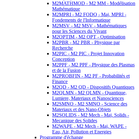
M2MATHMOD - M2 MM - Modélisation
Mathématique
M2MPRI - M2 FODQ - Maj. MPRI -
Fondements de l'Informatique
M2MSV - M2 MSV - Mathématiques
pour les Sciences du Vivant
M2OPTIM - M2 OPT - Optimisation
M2PBR - M2 PBR - Physique par
Recherche
M2PIC - M2 PIC - Projet Innovation
Conception
M2PPF - M2 PPF - Physique des Plasmas
et de la Fusion
M2PROBFIN - M2 PF - Probabilités et
Finance
M2QD - M2 QD - Dispositifs Quantiques
M2QLMN - M2 QLMN - Quantique,
Lumiere, Materiaux et Nanosciences
M2SMNO - M2 SMNO - Science des
Materiaux et des Nano-Objets
M2SOLIDS - M2 Mech - Maj. Solids -
Mecanique des Solides
M2WAPE - M2 Mech - Maj. WAPE -
Eau, Air, Pollution et Energies
Programme d'échange