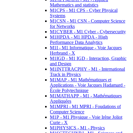
Mathematics and statistics
M1CPS - M1 CPS - Cyber Physical
Systems
M1CSN - M1 CSN - Computer Science
for Networks
M1CYBER - M1 Cyber - Cybersecurity
M1HPDA - M1 HPDA - High
Performance Data Analytics
M1I - M1 Informatique - Voie Jacques
Herbrand - X
M1IGD - M1 IGD - Interaction, Graphic
and Design
M1INTTRACPHY - M1 - International
Track in Physics
M1MAP - M1 Mathématiques et
Applications - Voie Jacques Hadamard -
École Polytechnique
M1MATHAPP - M1 - Mathématiques
Appliquées
M1MPRI - M1 MPRI - Foudations of
Computer Science
M1P - M1 Physique - Voie Irène Joliot
Curie - X
M1PHYSICS - M1 - Physics