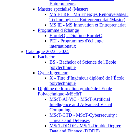
Entrepreneurs
Mastère spécialisé (Master)
MS ETRE - MS Energies Renouvelables :
Technologies et Entrepreneuriat (Master)
MS IE - MS Innovation et Entreprenariat
Programme d'échange
EuroteQ - Diplôme EuroteQ
PEI - Programmes d'échange
internationaux
Catalogue 2023 - 2024
Bachelor
BS - Bachelor of Science de l'Ecole
polytechnique
Cycle Ingénieur
X - Titre d’Ingénieur diplômé de l’École
polytechnique
Diplôme de formation gradué de l'Ecole
Polytechnique -MSc&T
MScT-AI-ViC - MScT-Artificial
Intelligence and Advanced Visual
Computing
MScT-CTD - MScT-Cybersecurity :
Threats and Defenses
MScT-DDDF - MScT-Double Degree
Data and Finance (DDDF)