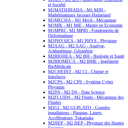
et Société
M1MATHJHADA - M1 MJH -
Mathématiques Jacques Hadamard
M1MECHA - M1 Mech - Mécanique
M1MIE - M1 MiE - Master en Economie
M1MPRI - M1 MPRI - Fondements de
l'Informatique
M1PHYSICS - M1 PHYS - Physique
M2AAG - M2 AAG - Analyse,
Arithmétique, Géométrie
M2BIOHEA - M2 BH - Biologie et Santé
M2BIOMECA - M2 BME - Ingénierie
BioMédicale
M2CHEINT - M2 CI - Chimie et
Interfaces
M2CPS - M2 CPS - Système Cyber
Physique
M2DS - M2 DS - Data Science
M2FLUIDS - M2 Fluids - Mécanique des
Fluides
M2GI - M2 GI-PLATO - Grandes
installations - Plasmas, Lasers,
Accélérateurs, Tokamaks
M2HEP - M2 HEP - Physique des Hautes