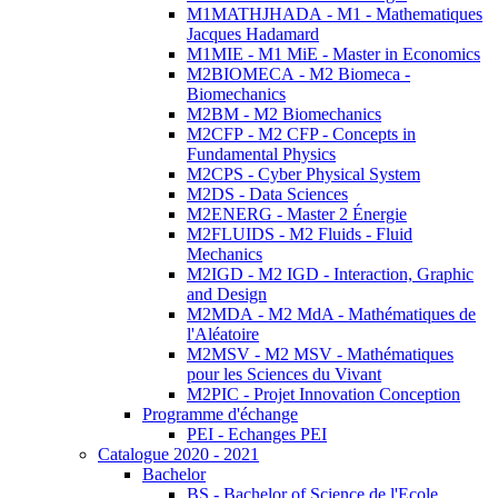
M1MATHJHADA - M1 - Mathematiques
Jacques Hadamard
M1MIE - M1 MiE - Master in Economics
M2BIOMECA - M2 Biomeca -
Biomechanics
M2BM - M2 Biomechanics
M2CFP - M2 CFP - Concepts in
Fundamental Physics
M2CPS - Cyber Physical System
M2DS - Data Sciences
M2ENERG - Master 2 Énergie
M2FLUIDS - M2 Fluids - Fluid
Mechanics
M2IGD - M2 IGD - Interaction, Graphic
and Design
M2MDA - M2 MdA - Mathématiques de
l'Aléatoire
M2MSV - M2 MSV - Mathématiques
pour les Sciences du Vivant
M2PIC - Projet Innovation Conception
Programme d'échange
PEI - Echanges PEI
Catalogue 2020 - 2021
Bachelor
BS - Bachelor of Science de l'Ecole