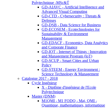
Polytechnique -MSc&T
GD-AIAVC - Artificial Intelligence and
Advanced Visual Computing
GD-CTD - Cybersecurity : Threats &
Defenses
GD-DSB - Data Science for Business
GD-ECOSEM - Ecotechnologies for
Sustainability & Environment
Management
GD-EDACF - Economics, Data Analytics
and Corporate Finance
GD-IOT - Internet of Things : Innovation
and Management Program (IoT)
GD-SCUP - Smart Cities and Urban
Policy
GD-STEEM - Energy Environment :
Science Technology & Management
Catalogue 2017 - 2018
Cycle Ingénieur
X - Diplôme d'ingénieur de l'Ecole
Polytechnique
Master (DNM)
M1QMI - M1 FODQ - Maj. QMI -
Quantique, mathematiques, informatique