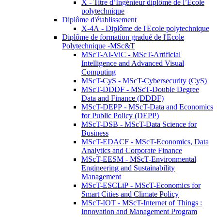
X - Titre d’Ingénieur diplômé de l’École
polytechnique
Diplôme d'établissement
X-4A - Diplôme de l'Ecole polytechnique
Diplôme de formation gradué de l'Ecole
Polytechnique -MSc&T
MScT-AI-ViC - MScT-Artificial
Intelligence and Advanced Visual
Computing
MScT-CyS - MScT-Cybersecurity (CyS)
MScT-DDDF - MScT-Double Degree
Data and Finance (DDDF)
MScT-DEPP - MScT-Data and Economics
for Public Policy (DEPP)
MScT-DSB - MScT-Data Science for
Business
MScT-EDACF - MScT-Economics, Data
Analytics and Corporate Finance
MScT-EESM - MScT-Environmental
Engineering and Sustainability
Management
MScT-ESCLiP - MScT-Economics for
Smart Cities and Climate Policy
MScT-IOT - MScT-Internet of Things :
Innovation and Management Program