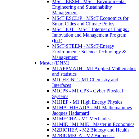
MScT-EESM - MScT-Environmental
Engineering and Sustainability
Management
MScT-ESCLiP - MScT-Economics for
Smart Cities and Climate Policy
MScT-IOT - MScT-Internet of Things :
Innovation and Management Program
(IoT)
MScT-STEEM - MScT-Energy
Environment : Science Technology &
Management
Master (DNM)
M1APPMATH - M1 Applied Mathematics
and statistics
M1CHEINT - M1 Chemistry and
Interfaces
M1CPS - M1 CPS - Cyber Physical
Systems
M1HEP - M1 High Energy Physics
M1MATHJHADA - M1 Mathematiques
Jacques Hadamard
M1MECHA - M1 Mechanics
M1MIE - M1 MIE - Master in Economics
M2BIOHEA - M2 Biology and Health
M2BIOMECA - M2 Biomeca -