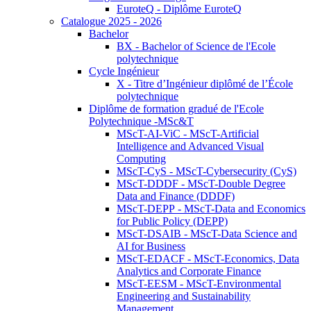
EuroteQ - Diplôme EuroteQ
Catalogue 2025 - 2026
Bachelor
BX - Bachelor of Science de l'Ecole
polytechnique
Cycle Ingénieur
X - Titre d’Ingénieur diplômé de l’École
polytechnique
Diplôme de formation gradué de l'Ecole
Polytechnique -MSc&T
MScT-AI-ViC - MScT-Artificial
Intelligence and Advanced Visual
Computing
MScT-CyS - MScT-Cybersecurity (CyS)
MScT-DDDF - MScT-Double Degree
Data and Finance (DDDF)
MScT-DEPP - MScT-Data and Economics
for Public Policy (DEPP)
MScT-DSAIB - MScT-Data Science and
AI for Business
MScT-EDACF - MScT-Economics, Data
Analytics and Corporate Finance
MScT-EESM - MScT-Environmental
Engineering and Sustainability
Management