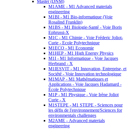
Master (DNM)
M1AME - M1 Advanced materials
engineering
M1BI - M1 Bio-informatique (Voie
Rosalind Franklin)
M1BS - M1 Biologie-Santé - Voie Boris
Ephrussi-X
M1C - M1 Chimie - Voie Fréderic Joliot-
Curie - Ecole Polytechnique
M1ECO - M1 Economie
M1HEP - M1 High Energy Physics
M1I - M1 Informatique - Voie Jacques
Herbrand - X
M1IESVIT - M1 Innovation, Entreprise, et
Société - Voie Innovation technologique
M1MAP - M1 Mathématiques et
Applications - Voie Jacques Hadamard -
École Polytechnique
M1P - M1 Physique - Voie Irène Joliot
Curie - X
M1STEPE - M1 STEPE - Sciences pour
les défis de l'environnement/Sciences for
environmentals challenges
M2AME - Advanced materials
engineering