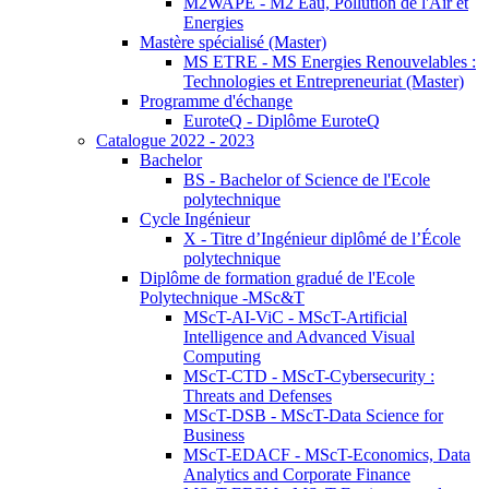
M2WAPE - M2 Eau, Pollution de l'Air et
Energies
Mastère spécialisé (Master)
MS ETRE - MS Energies Renouvelables :
Technologies et Entrepreneuriat (Master)
Programme d'échange
EuroteQ - Diplôme EuroteQ
Catalogue 2022 - 2023
Bachelor
BS - Bachelor of Science de l'Ecole
polytechnique
Cycle Ingénieur
X - Titre d’Ingénieur diplômé de l’École
polytechnique
Diplôme de formation gradué de l'Ecole
Polytechnique -MSc&T
MScT-AI-ViC - MScT-Artificial
Intelligence and Advanced Visual
Computing
MScT-CTD - MScT-Cybersecurity :
Threats and Defenses
MScT-DSB - MScT-Data Science for
Business
MScT-EDACF - MScT-Economics, Data
Analytics and Corporate Finance