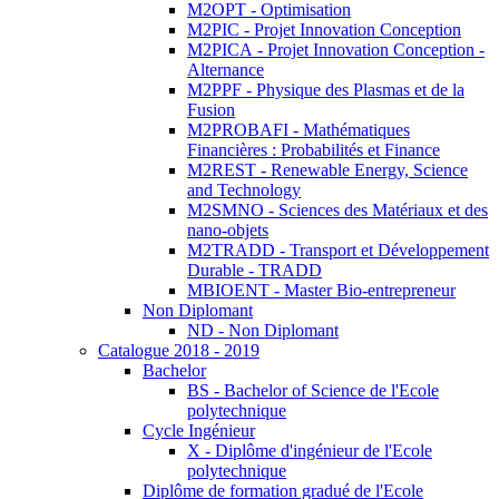
M2OPT - Optimisation
M2PIC - Projet Innovation Conception
M2PICA - Projet Innovation Conception -
Alternance
M2PPF - Physique des Plasmas et de la
Fusion
M2PROBAFI - Mathématiques
Financières : Probabilités et Finance
M2REST - Renewable Energy, Science
and Technology
M2SMNO - Sciences des Matériaux et des
nano-objets
M2TRADD - Transport et Développement
Durable - TRADD
MBIOENT - Master Bio-entrepreneur
Non Diplomant
ND - Non Diplomant
Catalogue 2018 - 2019
Bachelor
BS - Bachelor of Science de l'Ecole
polytechnique
Cycle Ingénieur
X - Diplôme d'ingénieur de l'Ecole
polytechnique
Diplôme de formation gradué de l'Ecole