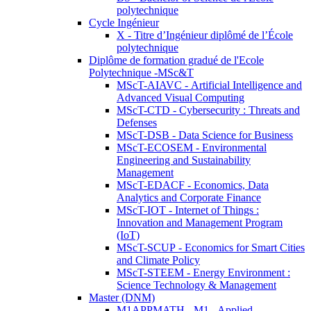
polytechnique
Cycle Ingénieur
X - Titre d’Ingénieur diplômé de l’École
polytechnique
Diplôme de formation gradué de l'Ecole
Polytechnique -MSc&T
MScT-AIAVC - Artificial Intelligence and
Advanced Visual Computing
MScT-CTD - Cybersecurity : Threats and
Defenses
MScT-DSB - Data Science for Business
MScT-ECOSEM - Environmental
Engineering and Sustainability
Management
MScT-EDACF - Economics, Data
Analytics and Corporate Finance
MScT-IOT - Internet of Things :
Innovation and Management Program
(IoT)
MScT-SCUP - Economics for Smart Cities
and Climate Policy
MScT-STEEM - Energy Environment :
Science Technology & Management
Master (DNM)
M1APPMATH - M1 - Applied