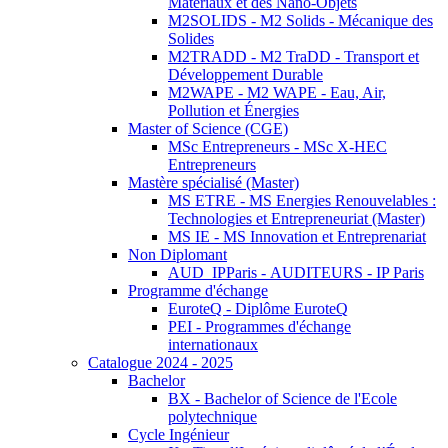
Matériaux et des Nano-Objets
M2SOLIDS - M2 Solids - Mécanique des
Solides
M2TRADD - M2 TraDD - Transport et
Développement Durable
M2WAPE - M2 WAPE - Eau, Air,
Pollution et Énergies
Master of Science (CGE)
MSc Entrepreneurs - MSc X-HEC
Entrepreneurs
Mastère spécialisé (Master)
MS ETRE - MS Energies Renouvelables :
Technologies et Entrepreneuriat (Master)
MS IE - MS Innovation et Entreprenariat
Non Diplomant
AUD_IPParis - AUDITEURS - IP Paris
Programme d'échange
EuroteQ - Diplôme EuroteQ
PEI - Programmes d'échange
internationaux
Catalogue 2024 - 2025
Bachelor
BX - Bachelor of Science de l'Ecole
polytechnique
Cycle Ingénieur