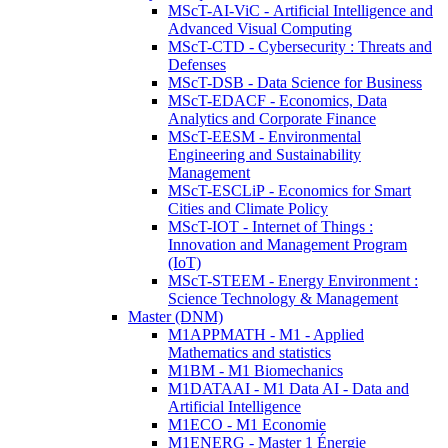
MScT-AI-ViC - Artificial Intelligence and
Advanced Visual Computing
MScT-CTD - Cybersecurity : Threats and
Defenses
MScT-DSB - Data Science for Business
MScT-EDACF - Economics, Data
Analytics and Corporate Finance
MScT-EESM - Environmental
Engineering and Sustainability
Management
MScT-ESCLiP - Economics for Smart
Cities and Climate Policy
MScT-IOT - Internet of Things :
Innovation and Management Program
(IoT)
MScT-STEEM - Energy Environment :
Science Technology & Management
Master (DNM)
M1APPMATH - M1 - Applied
Mathematics and statistics
M1BM - M1 Biomechanics
M1DATAAI - M1 Data AI - Data and
Artificial Intelligence
M1ECO - M1 Economie
M1ENERG - Master 1 Énergie