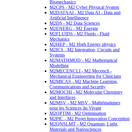
Biomechanics
M2CPS - M2 Cyber Physical System
M2DATAAI - M2 Data AI - Data and
Artificial Intelligence
M2DS - M2 Data Sciences
M2ENERG - M2 Énergie
M2FLUIDS - M2 Fluids - Fluid
Mechanics
M2HEP - M2 High Energy physics
M2ICS - M2 Integration, Circuits and
Systems
M2MATHMOD - M2 Mathematical
Modelling
M2MECENCLI - M2 Mecencli -
Mechanical Engineering for Clinicians
M2MICAS - M2 Machine Learning,
Communications and Security
M2MOCHI - M2 Molecular Chemistry
and Interfaces
M2MSV - M2 MSV - Mathématiques
pour les Sciences du Vivant
M2OPTIM - M2 Optimisation
M2PIC - M2 Projet Innovation Conception
M2QNSLMT - M2 Quantum, Light,
Materials and Nanosciences