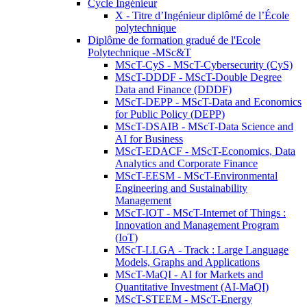
Cycle Ingénieur
X - Titre d’Ingénieur diplômé de l’École
polytechnique
Diplôme de formation gradué de l'Ecole
Polytechnique -MSc&T
MScT-CyS - MScT-Cybersecurity (CyS)
MScT-DDDF - MScT-Double Degree
Data and Finance (DDDF)
MScT-DEPP - MScT-Data and Economics
for Public Policy (DEPP)
MScT-DSAIB - MScT-Data Science and
AI for Business
MScT-EDACF - MScT-Economics, Data
Analytics and Corporate Finance
MScT-EESM - MScT-Environmental
Engineering and Sustainability
Management
MScT-IOT - MScT-Internet of Things :
Innovation and Management Program
(IoT)
MScT-LLGA - Track : Large Language
Models, Graphs and Applications
MScT-MaQI - AI for Markets and
Quantitative Investment (AI-MaQI)
MScT-STEEM - MScT-Energy