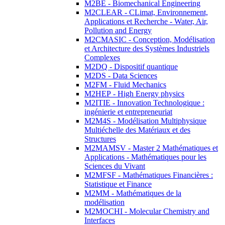
M2BE - Biomechanical Engineering
M2CLEAR - CLimat, Environnement,
Applications et Recherche - Water, Air,
Pollution and Energy
M2CMASIC - Conception, Modélisation
et Architecture des Systèmes Industriels
Complexes
M2DQ - Dispositif quantique
M2DS - Data Sciences
M2FM - Fluid Mechanics
M2HEP - High Energy physics
M2ITIE - Innovation Technologique :
ingénierie et entrepreneuriat
M2M4S - Modélisation Multiphysique
Multiéchelle des Matériaux et des
Structures
M2MAMSV - Master 2 Mathématiques et
Applications - Mathématiques pour les
Sciences du Vivant
M2MFSF - Mathématiques Financières :
Statistique et Finance
M2MM - Mathématiques de la
modélisation
M2MOCHI - Molecular Chemistry and
Interfaces