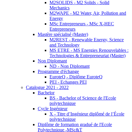
M2SOLIDS - M2 Solids - Solid
Mechanics
M2WAPE - M2 Water, Air, Pollution and
Energy
MSc Entrepreneurs - MSc X-HEC
Entrepreneurs
Mastère spécialisé (Master)
M2REST - Renewable Energy, Science
and Technology
MS ETRE - MS Energies Renouvelables :
Technologies & Entrepreneuriat (Master)
Non Diplomant
ND - Non Diplomant
Programme d'échange
EuroteQ - Diplôme EuroteQ
PEI - Echanges PEI
Catalogue 2021 - 2022
Bachelor
BS - Bachelor of Science de l'Ecole
polytechnique
Cycle Ingénieur
X - Titre d’Ingénieur diplômé de l’École
polytechnique
Diplôme de formation gradué de l'Ecole
Polytechnique -MSc&T