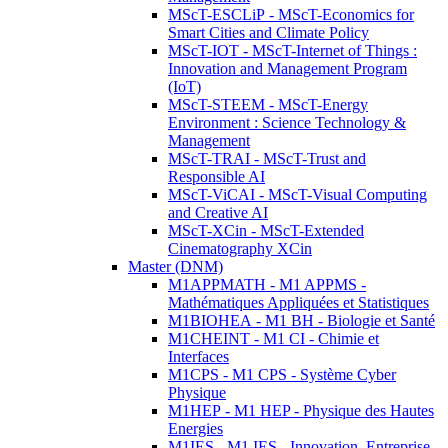
MScT-ESCLiP - MScT-Economics for
Smart Cities and Climate Policy
MScT-IOT - MScT-Internet of Things :
Innovation and Management Program
(IoT)
MScT-STEEM - MScT-Energy
Environment : Science Technology &
Management
MScT-TRAI - MScT-Trust and
Responsible AI
MScT-ViCAI - MScT-Visual Computing
and Creative AI
MScT-XCin - MScT-Extended
Cinematography XCin
Master (DNM)
M1APPMATH - M1 APPMS -
Mathématiques Appliquées et Statistiques
M1BIOHEA - M1 BH - Biologie et Santé
M1CHEINT - M1 CI - Chimie et
Interfaces
M1CPS - M1 CPS - Système Cyber
Physique
M1HEP - M1 HEP - Physique des Hautes
Energies
M1IES - M1 IES - Innovation, Entreprise