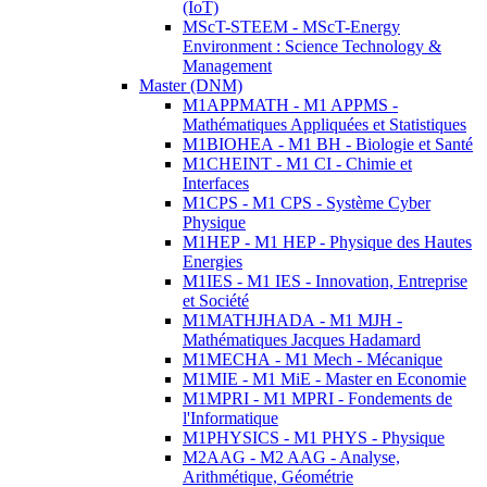
(IoT)
MScT-STEEM - MScT-Energy
Environment : Science Technology &
Management
Master (DNM)
M1APPMATH - M1 APPMS -
Mathématiques Appliquées et Statistiques
M1BIOHEA - M1 BH - Biologie et Santé
M1CHEINT - M1 CI - Chimie et
Interfaces
M1CPS - M1 CPS - Système Cyber
Physique
M1HEP - M1 HEP - Physique des Hautes
Energies
M1IES - M1 IES - Innovation, Entreprise
et Société
M1MATHJHADA - M1 MJH -
Mathématiques Jacques Hadamard
M1MECHA - M1 Mech - Mécanique
M1MIE - M1 MiE - Master en Economie
M1MPRI - M1 MPRI - Fondements de
l'Informatique
M1PHYSICS - M1 PHYS - Physique
M2AAG - M2 AAG - Analyse,
Arithmétique, Géométrie