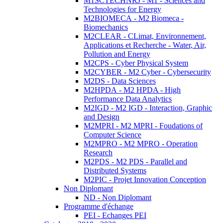
M1SCTECHNRJ - M1 - Sciences and
Technologies for Energy
M2BIOMECA - M2 Biomeca -
Biomechanics
M2CLEAR - CLimat, Environnement,
Applications et Recherche - Water, Air,
Pollution and Energy
M2CPS - Cyber Physical System
M2CYBER - M2 Cyber - Cybersecurity
M2DS - Data Sciences
M2HPDA - M2 HPDA - High
Performance Data Analytics
M2IGD - M2 IGD - Interaction, Graphic
and Design
M2MPRI - M2 MPRI - Foudations of
Computer Science
M2MPRO - M2 MPRO - Operation
Research
M2PDS - M2 PDS - Parallel and
Distributed Systems
M2PIC - Projet Innovation Conception
Non Diplomant
ND - Non Diplomant
Programme d'échange
PEI - Echanges PEI