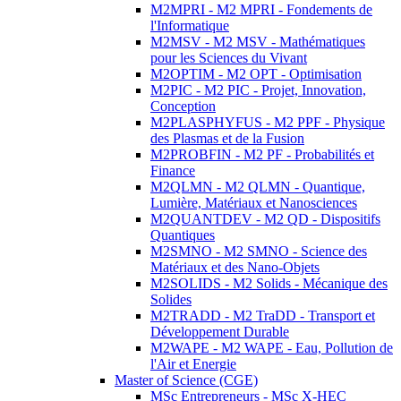
M2MPRI - M2 MPRI - Fondements de
l'Informatique
M2MSV - M2 MSV - Mathématiques
pour les Sciences du Vivant
M2OPTIM - M2 OPT - Optimisation
M2PIC - M2 PIC - Projet, Innovation,
Conception
M2PLASPHYFUS - M2 PPF - Physique
des Plasmas et de la Fusion
M2PROBFIN - M2 PF - Probabilités et
Finance
M2QLMN - M2 QLMN - Quantique,
Lumière, Matériaux et Nanosciences
M2QUANTDEV - M2 QD - Dispositifs
Quantiques
M2SMNO - M2 SMNO - Science des
Matériaux et des Nano-Objets
M2SOLIDS - M2 Solids - Mécanique des
Solides
M2TRADD - M2 TraDD - Transport et
Développement Durable
M2WAPE - M2 WAPE - Eau, Pollution de
l'Air et Energie
Master of Science (CGE)
MSc Entrepreneurs - MSc X-HEC