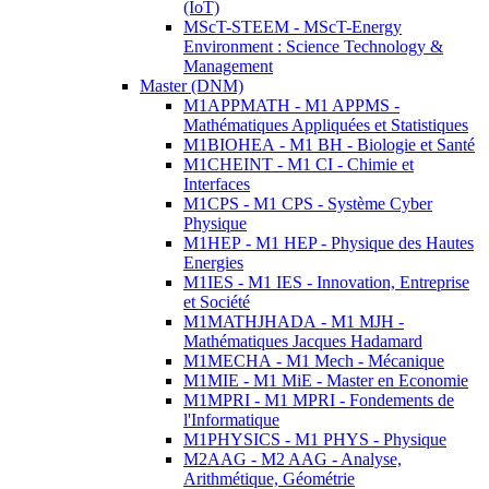
(IoT)
MScT-STEEM - MScT-Energy
Environment : Science Technology &
Management
Master (DNM)
M1APPMATH - M1 APPMS -
Mathématiques Appliquées et Statistiques
M1BIOHEA - M1 BH - Biologie et Santé
M1CHEINT - M1 CI - Chimie et
Interfaces
M1CPS - M1 CPS - Système Cyber
Physique
M1HEP - M1 HEP - Physique des Hautes
Energies
M1IES - M1 IES - Innovation, Entreprise
et Société
M1MATHJHADA - M1 MJH -
Mathématiques Jacques Hadamard
M1MECHA - M1 Mech - Mécanique
M1MIE - M1 MiE - Master en Economie
M1MPRI - M1 MPRI - Fondements de
l'Informatique
M1PHYSICS - M1 PHYS - Physique
M2AAG - M2 AAG - Analyse,
Arithmétique, Géométrie