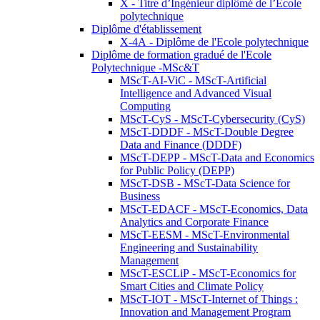
X - Titre d’Ingénieur diplômé de l’École
polytechnique
Diplôme d'établissement
X-4A - Diplôme de l'Ecole polytechnique
Diplôme de formation gradué de l'Ecole
Polytechnique -MSc&T
MScT-AI-ViC - MScT-Artificial
Intelligence and Advanced Visual
Computing
MScT-CyS - MScT-Cybersecurity (CyS)
MScT-DDDF - MScT-Double Degree
Data and Finance (DDDF)
MScT-DEPP - MScT-Data and Economics
for Public Policy (DEPP)
MScT-DSB - MScT-Data Science for
Business
MScT-EDACF - MScT-Economics, Data
Analytics and Corporate Finance
MScT-EESM - MScT-Environmental
Engineering and Sustainability
Management
MScT-ESCLiP - MScT-Economics for
Smart Cities and Climate Policy
MScT-IOT - MScT-Internet of Things :
Innovation and Management Program