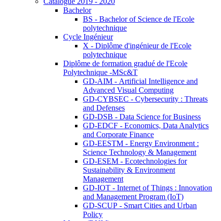
Catalogue 2019 - 2020
Bachelor
BS - Bachelor of Science de l'Ecole
polytechnique
Cycle Ingénieur
X - Diplôme d'ingénieur de l'Ecole
polytechnique
Diplôme de formation gradué de l'Ecole
Polytechnique -MSc&T
GD-AIM - Artificial Intelligence and
Advanced Visual Computing
GD-CYBSEC - Cybersecurity : Threats
and Defenses
GD-DSB - Data Science for Business
GD-EDCF - Economics, Data Analytics
and Corporate Finance
GD-EESTM - Energy Environment :
Science Technology & Management
GD-ESEM - Ecotechnologies for
Sustainability & Environment
Management
GD-IOT - Internet of Things : Innovation
and Management Program (IoT)
GD-SCUP - Smart Cities and Urban
Policy