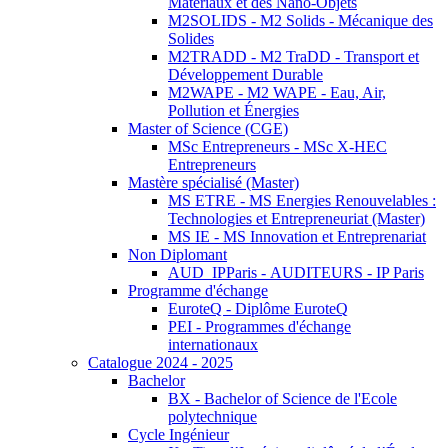
Matériaux et des Nano-Objets
M2SOLIDS - M2 Solids - Mécanique des
Solides
M2TRADD - M2 TraDD - Transport et
Développement Durable
M2WAPE - M2 WAPE - Eau, Air,
Pollution et Énergies
Master of Science (CGE)
MSc Entrepreneurs - MSc X-HEC
Entrepreneurs
Mastère spécialisé (Master)
MS ETRE - MS Energies Renouvelables :
Technologies et Entrepreneuriat (Master)
MS IE - MS Innovation et Entreprenariat
Non Diplomant
AUD_IPParis - AUDITEURS - IP Paris
Programme d'échange
EuroteQ - Diplôme EuroteQ
PEI - Programmes d'échange
internationaux
Catalogue 2024 - 2025
Bachelor
BX - Bachelor of Science de l'Ecole
polytechnique
Cycle Ingénieur