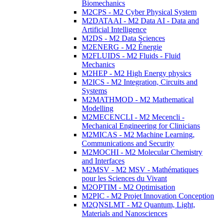
Biomechanics
M2CPS - M2 Cyber Physical System
M2DATAAI - M2 Data AI - Data and
Artificial Intelligence
M2DS - M2 Data Sciences
M2ENERG - M2 Énergie
M2FLUIDS - M2 Fluids - Fluid
Mechanics
M2HEP - M2 High Energy physics
M2ICS - M2 Integration, Circuits and
Systems
M2MATHMOD - M2 Mathematical
Modelling
M2MECENCLI - M2 Mecencli -
Mechanical Engineering for Clinicians
M2MICAS - M2 Machine Learning,
Communications and Security
M2MOCHI - M2 Molecular Chemistry
and Interfaces
M2MSV - M2 MSV - Mathématiques
pour les Sciences du Vivant
M2OPTIM - M2 Optimisation
M2PIC - M2 Projet Innovation Conception
M2QNSLMT - M2 Quantum, Light,
Materials and Nanosciences