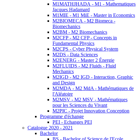
M1MATHJHADA - M1 - Mathematiques
Jacques Hadamard
M1MIE - M1 MiE - Master in Economics
M2BIOMECA - M2 Biomeca -
Biomechanics
M2BM - M2 Biomechanics
M2CFP - M2 CFP - Concepts in
Fundamental Physics
M2CPS - Cyber Physical System
M2DS - Data Sciences
M2ENERG - Master 2 Énergie
M2FLUIDS - M2 Fluids - Fluid
Mechanics
M2IGD - M2 IGD - Interaction, Graphic
and Design
M2MDA - M2 MdA - Mathématiques de
l'Aléatoire
M2MSV - M2 MSV - Mathématiques
pour les Sciences du Vivant
M2PIC - Projet Innovation Conception
Programme d'échange
PEI - Echanges PEI
Catalogue 2020 - 2021
Bachelor
BS - Bachelor of Science de l'Ecole