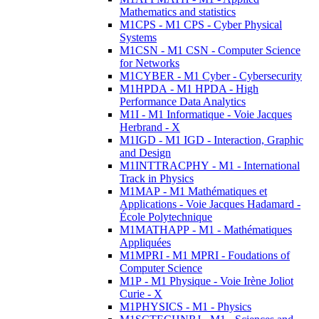
Mathematics and statistics
M1CPS - M1 CPS - Cyber Physical
Systems
M1CSN - M1 CSN - Computer Science
for Networks
M1CYBER - M1 Cyber - Cybersecurity
M1HPDA - M1 HPDA - High
Performance Data Analytics
M1I - M1 Informatique - Voie Jacques
Herbrand - X
M1IGD - M1 IGD - Interaction, Graphic
and Design
M1INTTRACPHY - M1 - International
Track in Physics
M1MAP - M1 Mathématiques et
Applications - Voie Jacques Hadamard -
École Polytechnique
M1MATHAPP - M1 - Mathématiques
Appliquées
M1MPRI - M1 MPRI - Foudations of
Computer Science
M1P - M1 Physique - Voie Irène Joliot
Curie - X
M1PHYSICS - M1 - Physics