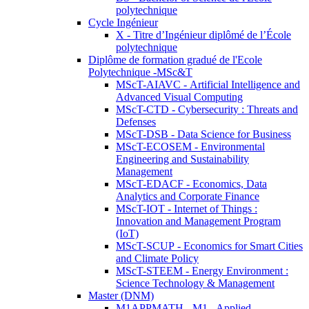
polytechnique
Cycle Ingénieur
X - Titre d’Ingénieur diplômé de l’École
polytechnique
Diplôme de formation gradué de l'Ecole
Polytechnique -MSc&T
MScT-AIAVC - Artificial Intelligence and
Advanced Visual Computing
MScT-CTD - Cybersecurity : Threats and
Defenses
MScT-DSB - Data Science for Business
MScT-ECOSEM - Environmental
Engineering and Sustainability
Management
MScT-EDACF - Economics, Data
Analytics and Corporate Finance
MScT-IOT - Internet of Things :
Innovation and Management Program
(IoT)
MScT-SCUP - Economics for Smart Cities
and Climate Policy
MScT-STEEM - Energy Environment :
Science Technology & Management
Master (DNM)
M1APPMATH - M1 - Applied