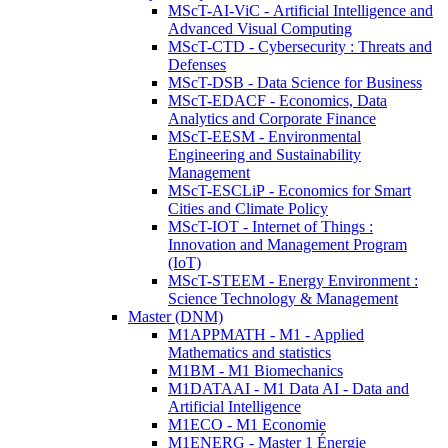
MScT-AI-ViC - Artificial Intelligence and
Advanced Visual Computing
MScT-CTD - Cybersecurity : Threats and
Defenses
MScT-DSB - Data Science for Business
MScT-EDACF - Economics, Data
Analytics and Corporate Finance
MScT-EESM - Environmental
Engineering and Sustainability
Management
MScT-ESCLiP - Economics for Smart
Cities and Climate Policy
MScT-IOT - Internet of Things :
Innovation and Management Program
(IoT)
MScT-STEEM - Energy Environment :
Science Technology & Management
Master (DNM)
M1APPMATH - M1 - Applied
Mathematics and statistics
M1BM - M1 Biomechanics
M1DATAAI - M1 Data AI - Data and
Artificial Intelligence
M1ECO - M1 Economie
M1ENERG - Master 1 Énergie