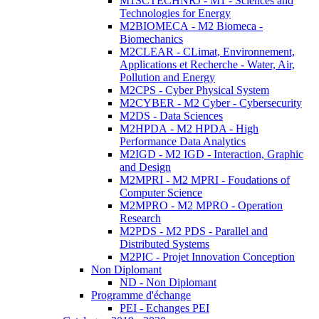
M1SCTECHNRJ - M1 - Sciences and
Technologies for Energy
M2BIOMECA - M2 Biomeca -
Biomechanics
M2CLEAR - CLimat, Environnement,
Applications et Recherche - Water, Air,
Pollution and Energy
M2CPS - Cyber Physical System
M2CYBER - M2 Cyber - Cybersecurity
M2DS - Data Sciences
M2HPDA - M2 HPDA - High
Performance Data Analytics
M2IGD - M2 IGD - Interaction, Graphic
and Design
M2MPRI - M2 MPRI - Foudations of
Computer Science
M2MPRO - M2 MPRO - Operation
Research
M2PDS - M2 PDS - Parallel and
Distributed Systems
M2PIC - Projet Innovation Conception
Non Diplomant
ND - Non Diplomant
Programme d'échange
PEI - Echanges PEI