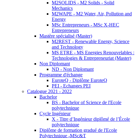
M2SOLIDS - M2 Solids - Solid
Mechanics
M2WAPE - M2 Water, Air, Pollution and
Energy
MSc Entrepreneurs - MSc X-HEC
Entrepreneurs
Mastère spécialisé (Master)
M2REST - Renewable Energy, Science
and Technology
MS ETRE - MS Energies Renouvelables :
Technologies & Entrepreneuriat (Master)
Non Diplomant
ND - Non Diplomant
Programme d'échange
EuroteQ - Diplôme EuroteQ
PEI - Echanges PEI
Catalogue 2021 - 2022
Bachelor
BS - Bachelor of Science de l'Ecole
polytechnique
Cycle Ingénieur
X - Titre d’Ingénieur diplômé de l’École
polytechnique
Diplôme de formation gradué de l'Ecole
Polytechnique -MSc&T