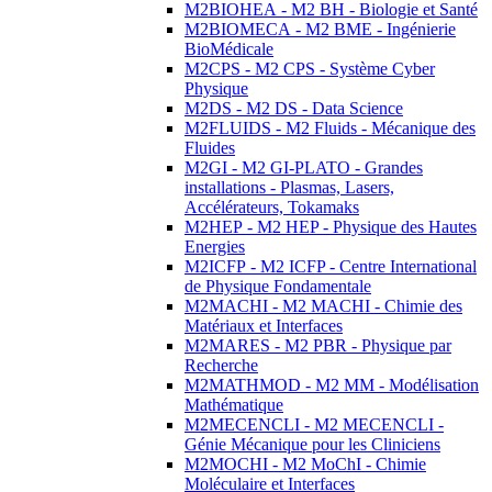
M2BIOHEA - M2 BH - Biologie et Santé
M2BIOMECA - M2 BME - Ingénierie
BioMédicale
M2CPS - M2 CPS - Système Cyber
Physique
M2DS - M2 DS - Data Science
M2FLUIDS - M2 Fluids - Mécanique des
Fluides
M2GI - M2 GI-PLATO - Grandes
installations - Plasmas, Lasers,
Accélérateurs, Tokamaks
M2HEP - M2 HEP - Physique des Hautes
Energies
M2ICFP - M2 ICFP - Centre International
de Physique Fondamentale
M2MACHI - M2 MACHI - Chimie des
Matériaux et Interfaces
M2MARES - M2 PBR - Physique par
Recherche
M2MATHMOD - M2 MM - Modélisation
Mathématique
M2MECENCLI - M2 MECENCLI -
Génie Mécanique pour les Cliniciens
M2MOCHI - M2 MoChI - Chimie
Moléculaire et Interfaces