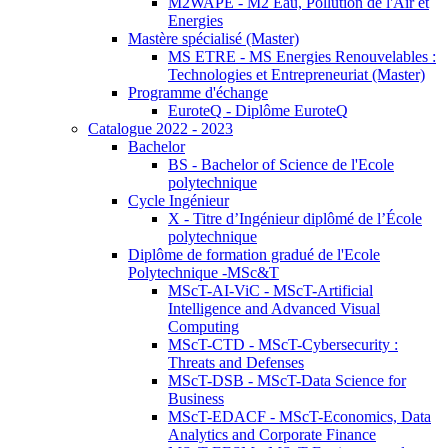
M2WAPE - M2 Eau, Pollution de l'Air et
Energies
Mastère spécialisé (Master)
MS ETRE - MS Energies Renouvelables :
Technologies et Entrepreneuriat (Master)
Programme d'échange
EuroteQ - Diplôme EuroteQ
Catalogue 2022 - 2023
Bachelor
BS - Bachelor of Science de l'Ecole
polytechnique
Cycle Ingénieur
X - Titre d’Ingénieur diplômé de l’École
polytechnique
Diplôme de formation gradué de l'Ecole
Polytechnique -MSc&T
MScT-AI-ViC - MScT-Artificial
Intelligence and Advanced Visual
Computing
MScT-CTD - MScT-Cybersecurity :
Threats and Defenses
MScT-DSB - MScT-Data Science for
Business
MScT-EDACF - MScT-Economics, Data
Analytics and Corporate Finance