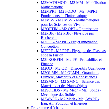
M2MATHMOD - M2 MM - Modélisation
Mathématique
M2MPRI - M2 FODQ - Maj. MPRI -
Fondements de l'Informatique
M2MSV - M2 MSV - Mathématiques
pour les Sciences du Vivant
M2OPTIM - M2 OPT - Optimisation
M2PBR - M2 PBR - Physique par
Recherche
M2PIC - M2 PIC - Projet Innovation
Conception
M2PPF - M2 PPF - Physique des Plasmas
et de la Fusion
M2PROBFIN - M2 PF - Probabilités et
Finance
M2QD - M2 QD - Dispositifs Quantiques
M2QLMN - M2 QLMN - Quantique,
Lumiere, Materiaux et Nanosciences
M2SMNO - M2 SMNO - Science des
Materiaux et des Nano-Objets
M2SOLIDS - M2 Mech - Maj. Solids -
Mecanique des Solides
M2WAPE - M2 Mech - Maj. WAPE -
Eau, Air, Pollution et Energies
Programme d'échange