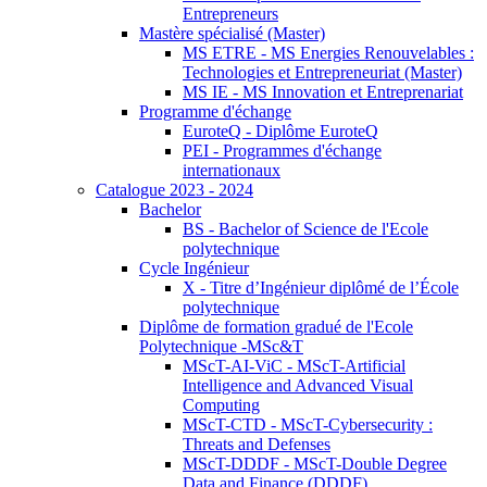
Entrepreneurs
Mastère spécialisé (Master)
MS ETRE - MS Energies Renouvelables :
Technologies et Entrepreneuriat (Master)
MS IE - MS Innovation et Entreprenariat
Programme d'échange
EuroteQ - Diplôme EuroteQ
PEI - Programmes d'échange
internationaux
Catalogue 2023 - 2024
Bachelor
BS - Bachelor of Science de l'Ecole
polytechnique
Cycle Ingénieur
X - Titre d’Ingénieur diplômé de l’École
polytechnique
Diplôme de formation gradué de l'Ecole
Polytechnique -MSc&T
MScT-AI-ViC - MScT-Artificial
Intelligence and Advanced Visual
Computing
MScT-CTD - MScT-Cybersecurity :
Threats and Defenses
MScT-DDDF - MScT-Double Degree
Data and Finance (DDDF)