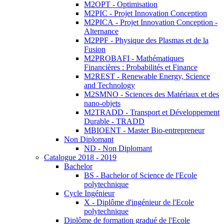
M2OPT - Optimisation
M2PIC - Projet Innovation Conception
M2PICA - Projet Innovation Conception -
Alternance
M2PPF - Physique des Plasmas et de la
Fusion
M2PROBAFI - Mathématiques
Financières : Probabilités et Finance
M2REST - Renewable Energy, Science
and Technology
M2SMNO - Sciences des Matériaux et des
nano-objets
M2TRADD - Transport et Développement
Durable - TRADD
MBIOENT - Master Bio-entrepreneur
Non Diplomant
ND - Non Diplomant
Catalogue 2018 - 2019
Bachelor
BS - Bachelor of Science de l'Ecole
polytechnique
Cycle Ingénieur
X - Diplôme d'ingénieur de l'Ecole
polytechnique
Diplôme de formation gradué de l'Ecole