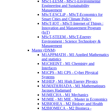
MScT-EESM - MScT-Environmental
Engineering and Sustainability
Management
MScT-ESCLiP - MScT-Economics for
Smart Cities and Climate Policy
MScT-IOT - MScT-Internet of Things :
Innovation and Management Program
(IoT)
MScT-STEEM - MScT-Energy
Environment : Science Technology &
Management
Master (DNM)
M1APPMATH - M1 Applied Mathematics
and statistics
M1CHEINT - M1 Chemistry and
Interfaces
M1CPS - M1 CPS - Cyber Physical
Systems
M1HEP - M1 High Energy Physics
M1MATHJHADA - M1 Mathematiques
Jacques Hadamard
M1MECHA - M1 Mechanics
M1MIE - M1 MIE - Master in Economics
M2BIOHEA - M2 Biology and Health
M2BIOMECA - M2 Biomeca -