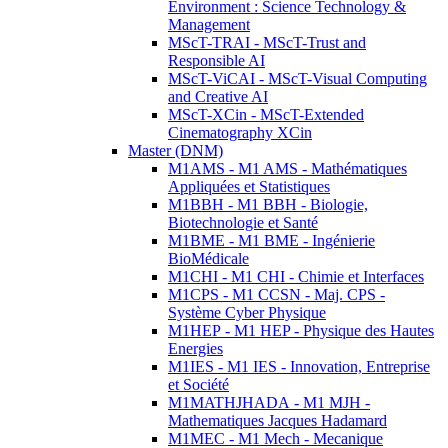
Environment : Science Technology &
Management
MScT-TRAI - MScT-Trust and
Responsible AI
MScT-ViCAI - MScT-Visual Computing
and Creative AI
MScT-XCin - MScT-Extended
Cinematography XCin
Master (DNM)
M1AMS - M1 AMS - Mathématiques
Appliquées et Statistiques
M1BBH - M1 BBH - Biologie,
Biotechnologie et Santé
M1BME - M1 BME - Ingénierie
BioMédicale
M1CHI - M1 CHI - Chimie et Interfaces
M1CPS - M1 CCSN - Maj. CPS -
Système Cyber Physique
M1HEP - M1 HEP - Physique des Hautes
Energies
M1IES - M1 IES - Innovation, Entreprise
et Société
M1MATHJHADA - M1 MJH -
Mathematiques Jacques Hadamard
M1MEC - M1 Mech - Mecanique