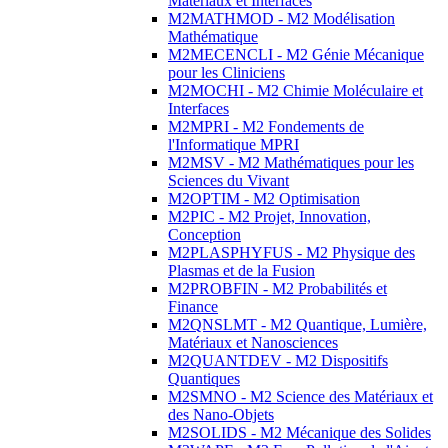
Matériaux et Interfaces
M2MATHMOD - M2 Modélisation
Mathématique
M2MECENCLI - M2 Génie Mécanique
pour les Cliniciens
M2MOCHI - M2 Chimie Moléculaire et
Interfaces
M2MPRI - M2 Fondements de
l'Informatique MPRI
M2MSV - M2 Mathématiques pour les
Sciences du Vivant
M2OPTIM - M2 Optimisation
M2PIC - M2 Projet, Innovation,
Conception
M2PLASPHYFUS - M2 Physique des
Plasmas et de la Fusion
M2PROBFIN - M2 Probabilités et
Finance
M2QNSLMT - M2 Quantique, Lumière,
Matériaux et Nanosciences
M2QUANTDEV - M2 Dispositifs
Quantiques
M2SMNO - M2 Science des Matériaux et
des Nano-Objets
M2SOLIDS - M2 Mécanique des Solides