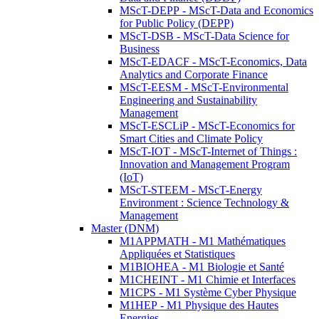
MScT-DEPP - MScT-Data and Economics
for Public Policy (DEPP)
MScT-DSB - MScT-Data Science for
Business
MScT-EDACF - MScT-Economics, Data
Analytics and Corporate Finance
MScT-EESM - MScT-Environmental
Engineering and Sustainability
Management
MScT-ESCLiP - MScT-Economics for
Smart Cities and Climate Policy
MScT-IOT - MScT-Internet of Things :
Innovation and Management Program
(IoT)
MScT-STEEM - MScT-Energy
Environment : Science Technology &
Management
Master (DNM)
M1APPMATH - M1 Mathématiques
Appliquées et Statistiques
M1BIOHEA - M1 Biologie et Santé
M1CHEINT - M1 Chimie et Interfaces
M1CPS - M1 Système Cyber Physique
M1HEP - M1 Physique des Hautes
Energies