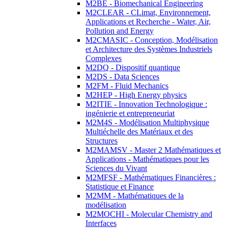
M2BE - Biomechanical Engineering
M2CLEAR - CLimat, Environnement,
Applications et Recherche - Water, Air,
Pollution and Energy
M2CMASIC - Conception, Modélisation
et Architecture des Systèmes Industriels
Complexes
M2DQ - Dispositif quantique
M2DS - Data Sciences
M2FM - Fluid Mechanics
M2HEP - High Energy physics
M2ITIE - Innovation Technologique :
ingénierie et entrepreneuriat
M2M4S - Modélisation Multiphysique
Multiéchelle des Matériaux et des
Structures
M2MAMSV - Master 2 Mathématiques et
Applications - Mathématiques pour les
Sciences du Vivant
M2MFSF - Mathématiques Financières :
Statistique et Finance
M2MM - Mathématiques de la
modélisation
M2MOCHI - Molecular Chemistry and
Interfaces