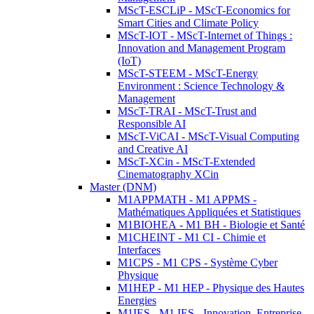
MScT-ESCLiP - MScT-Economics for
Smart Cities and Climate Policy
MScT-IOT - MScT-Internet of Things :
Innovation and Management Program
(IoT)
MScT-STEEM - MScT-Energy
Environment : Science Technology &
Management
MScT-TRAI - MScT-Trust and
Responsible AI
MScT-ViCAI - MScT-Visual Computing
and Creative AI
MScT-XCin - MScT-Extended
Cinematography XCin
Master (DNM)
M1APPMATH - M1 APPMS -
Mathématiques Appliquées et Statistiques
M1BIOHEA - M1 BH - Biologie et Santé
M1CHEINT - M1 CI - Chimie et
Interfaces
M1CPS - M1 CPS - Système Cyber
Physique
M1HEP - M1 HEP - Physique des Hautes
Energies
M1IES - M1 IES - Innovation, Entreprise