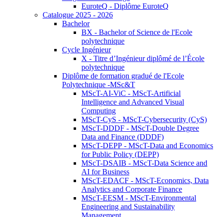
EuroteQ - Diplôme EuroteQ
Catalogue 2025 - 2026
Bachelor
BX - Bachelor of Science de l'Ecole
polytechnique
Cycle Ingénieur
X - Titre d’Ingénieur diplômé de l’École
polytechnique
Diplôme de formation gradué de l'Ecole
Polytechnique -MSc&T
MScT-AI-ViC - MScT-Artificial
Intelligence and Advanced Visual
Computing
MScT-CyS - MScT-Cybersecurity (CyS)
MScT-DDDF - MScT-Double Degree
Data and Finance (DDDF)
MScT-DEPP - MScT-Data and Economics
for Public Policy (DEPP)
MScT-DSAIB - MScT-Data Science and
AI for Business
MScT-EDACF - MScT-Economics, Data
Analytics and Corporate Finance
MScT-EESM - MScT-Environmental
Engineering and Sustainability
Management