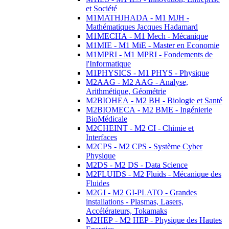
et Société
M1MATHJHADA - M1 MJH -
Mathématiques Jacques Hadamard
M1MECHA - M1 Mech - Mécanique
M1MIE - M1 MiE - Master en Economie
M1MPRI - M1 MPRI - Fondements de
l'Informatique
M1PHYSICS - M1 PHYS - Physique
M2AAG - M2 AAG - Analyse,
Arithmétique, Géométrie
M2BIOHEA - M2 BH - Biologie et Santé
M2BIOMECA - M2 BME - Ingénierie
BioMédicale
M2CHEINT - M2 CI - Chimie et
Interfaces
M2CPS - M2 CPS - Système Cyber
Physique
M2DS - M2 DS - Data Science
M2FLUIDS - M2 Fluids - Mécanique des
Fluides
M2GI - M2 GI-PLATO - Grandes
installations - Plasmas, Lasers,
Accélérateurs, Tokamaks
M2HEP - M2 HEP - Physique des Hautes