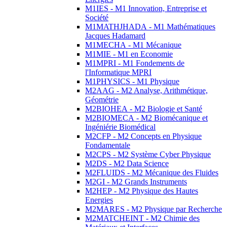
M1IES - M1 Innovation, Entreprise et
Société
M1MATHJHADA - M1 Mathématiques
Jacques Hadamard
M1MECHA - M1 Mécanique
M1MIE - M1 en Economie
M1MPRI - M1 Fondements de
l'Informatique MPRI
M1PHYSICS - M1 Physique
M2AAG - M2 Analyse, Arithmétique,
Géométrie
M2BIOHEA - M2 Biologie et Santé
M2BIOMECA - M2 Biomécanique et
Ingéniérie Biomédical
M2CFP - M2 Concepts en Physique
Fondamentale
M2CPS - M2 Système Cyber Physique
M2DS - M2 Data Science
M2FLUIDS - M2 Mécanique des Fluides
M2GI - M2 Grands Instruments
M2HEP - M2 Physique des Hautes
Energies
M2MARES - M2 Physique par Recherche
M2MATCHEINT - M2 Chimie des