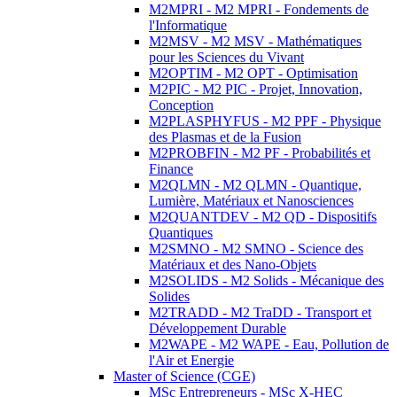
M2MPRI - M2 MPRI - Fondements de
l'Informatique
M2MSV - M2 MSV - Mathématiques
pour les Sciences du Vivant
M2OPTIM - M2 OPT - Optimisation
M2PIC - M2 PIC - Projet, Innovation,
Conception
M2PLASPHYFUS - M2 PPF - Physique
des Plasmas et de la Fusion
M2PROBFIN - M2 PF - Probabilités et
Finance
M2QLMN - M2 QLMN - Quantique,
Lumière, Matériaux et Nanosciences
M2QUANTDEV - M2 QD - Dispositifs
Quantiques
M2SMNO - M2 SMNO - Science des
Matériaux et des Nano-Objets
M2SOLIDS - M2 Solids - Mécanique des
Solides
M2TRADD - M2 TraDD - Transport et
Développement Durable
M2WAPE - M2 WAPE - Eau, Pollution de
l'Air et Energie
Master of Science (CGE)
MSc Entrepreneurs - MSc X-HEC