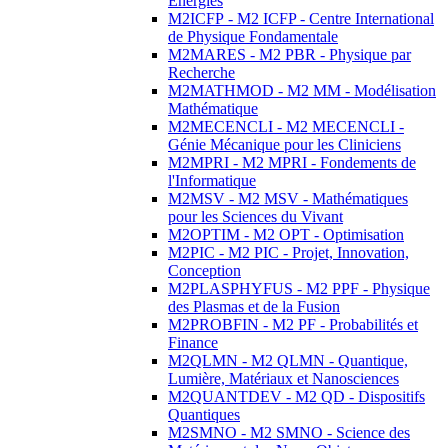
Energies
M2ICFP - M2 ICFP - Centre International
de Physique Fondamentale
M2MARES - M2 PBR - Physique par
Recherche
M2MATHMOD - M2 MM - Modélisation
Mathématique
M2MECENCLI - M2 MECENCLI -
Génie Mécanique pour les Cliniciens
M2MPRI - M2 MPRI - Fondements de
l'Informatique
M2MSV - M2 MSV - Mathématiques
pour les Sciences du Vivant
M2OPTIM - M2 OPT - Optimisation
M2PIC - M2 PIC - Projet, Innovation,
Conception
M2PLASPHYFUS - M2 PPF - Physique
des Plasmas et de la Fusion
M2PROBFIN - M2 PF - Probabilités et
Finance
M2QLMN - M2 QLMN - Quantique,
Lumière, Matériaux et Nanosciences
M2QUANTDEV - M2 QD - Dispositifs
Quantiques
M2SMNO - M2 SMNO - Science des