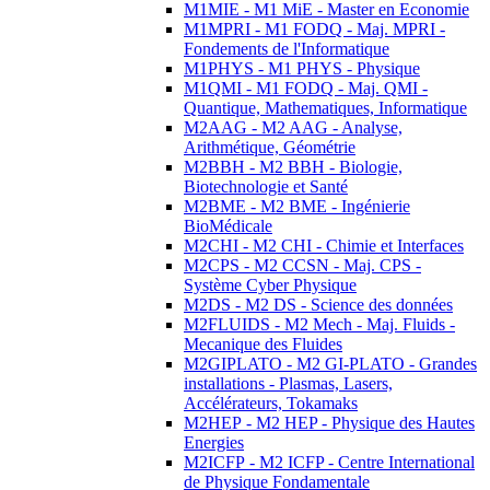
M1MIE - M1 MiE - Master en Economie
M1MPRI - M1 FODQ - Maj. MPRI -
Fondements de l'Informatique
M1PHYS - M1 PHYS - Physique
M1QMI - M1 FODQ - Maj. QMI -
Quantique, Mathematiques, Informatique
M2AAG - M2 AAG - Analyse,
Arithmétique, Géométrie
M2BBH - M2 BBH - Biologie,
Biotechnologie et Santé
M2BME - M2 BME - Ingénierie
BioMédicale
M2CHI - M2 CHI - Chimie et Interfaces
M2CPS - M2 CCSN - Maj. CPS -
Système Cyber Physique
M2DS - M2 DS - Science des données
M2FLUIDS - M2 Mech - Maj. Fluids -
Mecanique des Fluides
M2GIPLATO - M2 GI-PLATO - Grandes
installations - Plasmas, Lasers,
Accélérateurs, Tokamaks
M2HEP - M2 HEP - Physique des Hautes
Energies
M2ICFP - M2 ICFP - Centre International
de Physique Fondamentale