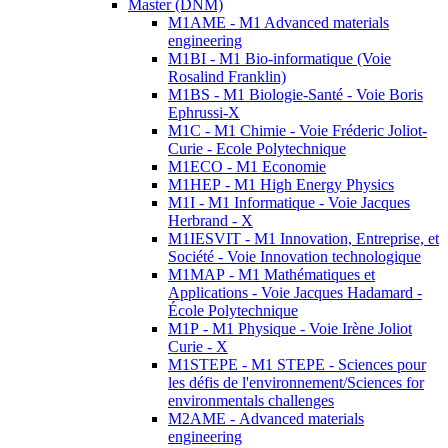
Master (DNM)
M1AME - M1 Advanced materials
engineering
M1BI - M1 Bio-informatique (Voie
Rosalind Franklin)
M1BS - M1 Biologie-Santé - Voie Boris
Ephrussi-X
M1C - M1 Chimie - Voie Fréderic Joliot-
Curie - Ecole Polytechnique
M1ECO - M1 Economie
M1HEP - M1 High Energy Physics
M1I - M1 Informatique - Voie Jacques
Herbrand - X
M1IESVIT - M1 Innovation, Entreprise, et
Société - Voie Innovation technologique
M1MAP - M1 Mathématiques et
Applications - Voie Jacques Hadamard -
École Polytechnique
M1P - M1 Physique - Voie Irène Joliot
Curie - X
M1STEPE - M1 STEPE - Sciences pour
les défis de l'environnement/Sciences for
environmentals challenges
M2AME - Advanced materials
engineering