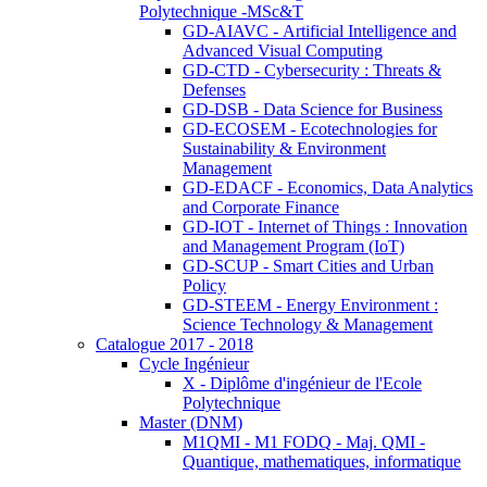
Polytechnique -MSc&T
GD-AIAVC - Artificial Intelligence and
Advanced Visual Computing
GD-CTD - Cybersecurity : Threats &
Defenses
GD-DSB - Data Science for Business
GD-ECOSEM - Ecotechnologies for
Sustainability & Environment
Management
GD-EDACF - Economics, Data Analytics
and Corporate Finance
GD-IOT - Internet of Things : Innovation
and Management Program (IoT)
GD-SCUP - Smart Cities and Urban
Policy
GD-STEEM - Energy Environment :
Science Technology & Management
Catalogue 2017 - 2018
Cycle Ingénieur
X - Diplôme d'ingénieur de l'Ecole
Polytechnique
Master (DNM)
M1QMI - M1 FODQ - Maj. QMI -
Quantique, mathematiques, informatique