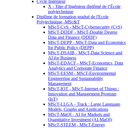
Cycle Ingénieur
X - Titre d’Ingénieur diplômé de l’École
polytechnique
Diplôme de formation gradué de l'Ecole
Polytechnique -MSc&T
MScT-CyS - MScT-Cybersecurity (CyS)
MScT-DDDF - MScT-Double Degree
Data and Finance (DDDF)
MScT-DEPP - MScT-Data and Economics
for Public Policy (DEPP)
MScT-DSAIB - MScT-Data Science and
AI for Business
MScT-EDACF - MScT-Economics, Data
Analytics and Corporate Finance
MScT-EESM - MScT-Environmental
Engineering and Sustainability
Management
MScT-IOT - MScT-Internet of Things :
Innovation and Management Program
(IoT)
MScT-LLGA - Track : Large Language
Models, Graphs and Applications
MScT-MaQI - AI for Markets and
Quantitative Investment (AI-MaQI)
MScT-STEEM - MScT-Energy