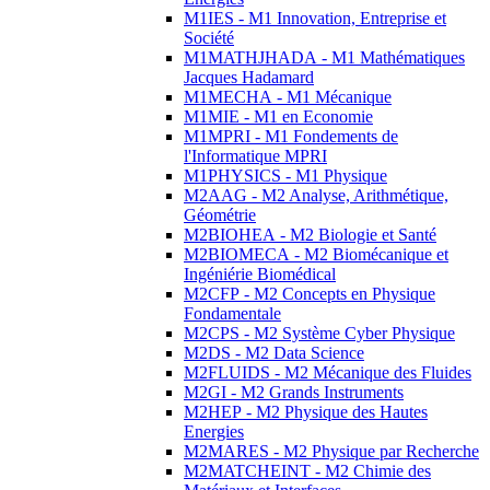
M1IES - M1 Innovation, Entreprise et
Société
M1MATHJHADA - M1 Mathématiques
Jacques Hadamard
M1MECHA - M1 Mécanique
M1MIE - M1 en Economie
M1MPRI - M1 Fondements de
l'Informatique MPRI
M1PHYSICS - M1 Physique
M2AAG - M2 Analyse, Arithmétique,
Géométrie
M2BIOHEA - M2 Biologie et Santé
M2BIOMECA - M2 Biomécanique et
Ingéniérie Biomédical
M2CFP - M2 Concepts en Physique
Fondamentale
M2CPS - M2 Système Cyber Physique
M2DS - M2 Data Science
M2FLUIDS - M2 Mécanique des Fluides
M2GI - M2 Grands Instruments
M2HEP - M2 Physique des Hautes
Energies
M2MARES - M2 Physique par Recherche
M2MATCHEINT - M2 Chimie des