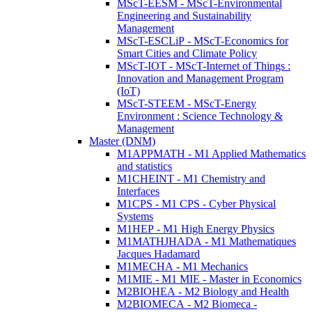
MScT-EESM - MScT-Environmental
Engineering and Sustainability
Management
MScT-ESCLiP - MScT-Economics for
Smart Cities and Climate Policy
MScT-IOT - MScT-Internet of Things :
Innovation and Management Program
(IoT)
MScT-STEEM - MScT-Energy
Environment : Science Technology &
Management
Master (DNM)
M1APPMATH - M1 Applied Mathematics
and statistics
M1CHEINT - M1 Chemistry and
Interfaces
M1CPS - M1 CPS - Cyber Physical
Systems
M1HEP - M1 High Energy Physics
M1MATHJHADA - M1 Mathematiques
Jacques Hadamard
M1MECHA - M1 Mechanics
M1MIE - M1 MIE - Master in Economics
M2BIOHEA - M2 Biology and Health
M2BIOMECA - M2 Biomeca -