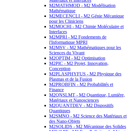
Matériaux et Interfaces
M2MATHMOD - M2 Modélisation
Mathématique
M2MECENCLI - M2 Génie Mécanique
pour les Cliniciens
M2MOCHI - M2 Chimie Moléculaire et
Interfaces
M2MPRI - M2 Fondements de
l'Informatique MPRI
M2MSV - M2 Mathématiques pour les
Sciences du Vivant
M2OPTIM - M2 Optimisation
M2PIC - M2 Projet, Innovation,
Conception
M2PLASPHYFUS - M2 Physique des
Plasmas et de la Fusion
M2PROBFIN - M2 Probabilités et
Finance
M2QNSLMT - M2 Quantique, Lumière,
Matériaux et Nanosciences
M2QUANTDEV - M2 Dispositifs
Quantiques
M2SMNO - M2 Science des Matériaux et
des Nano-Objets
M2SOLIDS - M2 Mécanique des Solides