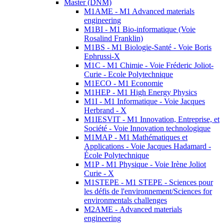
Master (DNM)
M1AME - M1 Advanced materials
engineering
M1BI - M1 Bio-informatique (Voie
Rosalind Franklin)
M1BS - M1 Biologie-Santé - Voie Boris
Ephrussi-X
M1C - M1 Chimie - Voie Fréderic Joliot-
Curie - Ecole Polytechnique
M1ECO - M1 Economie
M1HEP - M1 High Energy Physics
M1I - M1 Informatique - Voie Jacques
Herbrand - X
M1IESVIT - M1 Innovation, Entreprise, et
Société - Voie Innovation technologique
M1MAP - M1 Mathématiques et
Applications - Voie Jacques Hadamard -
École Polytechnique
M1P - M1 Physique - Voie Irène Joliot
Curie - X
M1STEPE - M1 STEPE - Sciences pour
les défis de l'environnement/Sciences for
environmentals challenges
M2AME - Advanced materials
engineering