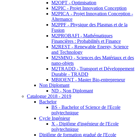
M2OPT - Optimisation
M2PIC - Projet Innovation Conception
M2PICA - Projet Innovation Conception -
Alternance
M2PPF - Physique des Plasmas et de la
Fusion
M2PROBAFI - Mathématiques
Financières : Probabilités et Finance
M2REST - Renewable Energy, Science
and Technology
M2SMNO - Sciences des Matériaux et des
nano-objets
M2TRADD - Transport et Développement
Durable - TRADD
MBIOENT - Master Bio-entrepreneur
Non Diplomant
ND - Non Diplomant
Catalogue 2018 - 2019
Bachelor
BS - Bachelor of Science de l'Ecole
polytechnique
Cycle Ingénieur
X - Diplôme d'ingénieur de l'Ecole
polytechnique
Diplôme de formation gradué de l'Ecole