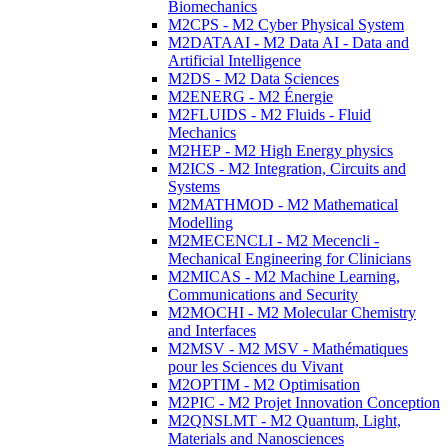
Biomechanics
M2CPS - M2 Cyber Physical System
M2DATAAI - M2 Data AI - Data and
Artificial Intelligence
M2DS - M2 Data Sciences
M2ENERG - M2 Énergie
M2FLUIDS - M2 Fluids - Fluid
Mechanics
M2HEP - M2 High Energy physics
M2ICS - M2 Integration, Circuits and
Systems
M2MATHMOD - M2 Mathematical
Modelling
M2MECENCLI - M2 Mecencli -
Mechanical Engineering for Clinicians
M2MICAS - M2 Machine Learning,
Communications and Security
M2MOCHI - M2 Molecular Chemistry
and Interfaces
M2MSV - M2 MSV - Mathématiques
pour les Sciences du Vivant
M2OPTIM - M2 Optimisation
M2PIC - M2 Projet Innovation Conception
M2QNSLMT - M2 Quantum, Light,
Materials and Nanosciences