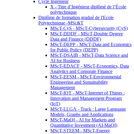
Cycle Ingénieur
X - Titre d’Ingénieur diplômé de l’École
polytechnique
Diplôme de formation gradué de l'Ecole
Polytechnique -MSc&T
MScT-CyS - MScT-Cybersecurity (CyS)
MScT-DDDF - MScT-Double Degree
Data and Finance (DDDF)
MScT-DEPP - MScT-Data and Economics
for Public Policy (DEPP)
MScT-DSAIB - MScT-Data Science and
AI for Business
MScT-EDACF - MScT-Economics, Data
Analytics and Corporate Finance
MScT-EESM - MScT-Environmental
Engineering and Sustainability
Management
MScT-IOT - MScT-Internet of Things :
Innovation and Management Program
(IoT)
MScT-LLGA - Track : Large Language
Models, Graphs and Applications
MScT-MaQI - AI for Markets and
Quantitative Investment (AI-MaQI)
MScT-STEEM - MScT-Energy