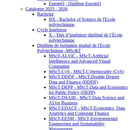
EuroteQ - Diplôme EuroteQ
Catalogue 2025 - 2026
Bachelor
BX - Bachelor of Science de l'Ecole
polytechnique
Cycle Ingénieur
X - Titre d’Ingénieur diplômé de l’École
polytechnique
Diplôme de formation gradué de l'Ecole
Polytechnique -MSc&T
MScT-AI-ViC - MScT-Artificial
Intelligence and Advanced Visual
Computing
MScT-CyS - MScT-Cybersecurity (CyS)
MScT-DDDF - MScT-Double Degree
Data and Finance (DDDF)
MScT-DEPP - MScT-Data and Economics
for Public Policy (DEPP)
MScT-DSAIB - MScT-Data Science and
AI for Business
MScT-EDACF - MScT-Economics, Data
Analytics and Corporate Finance
MScT-EESM - MScT-Environmental
Engineering and Sustainability
Management