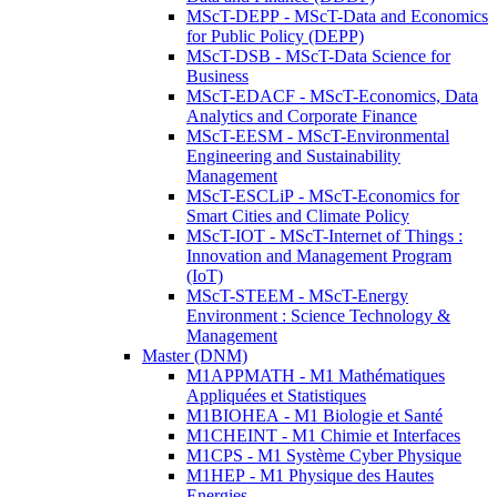
MScT-DEPP - MScT-Data and Economics
for Public Policy (DEPP)
MScT-DSB - MScT-Data Science for
Business
MScT-EDACF - MScT-Economics, Data
Analytics and Corporate Finance
MScT-EESM - MScT-Environmental
Engineering and Sustainability
Management
MScT-ESCLiP - MScT-Economics for
Smart Cities and Climate Policy
MScT-IOT - MScT-Internet of Things :
Innovation and Management Program
(IoT)
MScT-STEEM - MScT-Energy
Environment : Science Technology &
Management
Master (DNM)
M1APPMATH - M1 Mathématiques
Appliquées et Statistiques
M1BIOHEA - M1 Biologie et Santé
M1CHEINT - M1 Chimie et Interfaces
M1CPS - M1 Système Cyber Physique
M1HEP - M1 Physique des Hautes
Energies