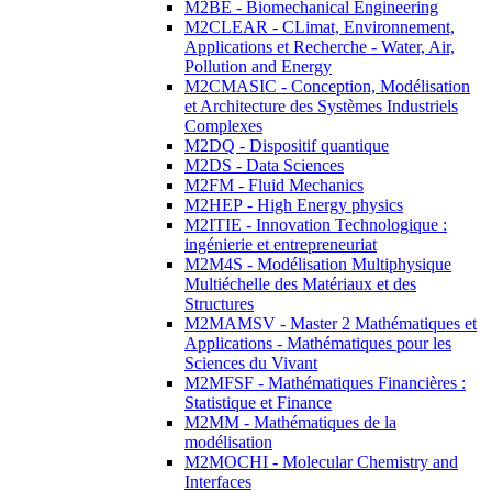
M2BE - Biomechanical Engineering
M2CLEAR - CLimat, Environnement,
Applications et Recherche - Water, Air,
Pollution and Energy
M2CMASIC - Conception, Modélisation
et Architecture des Systèmes Industriels
Complexes
M2DQ - Dispositif quantique
M2DS - Data Sciences
M2FM - Fluid Mechanics
M2HEP - High Energy physics
M2ITIE - Innovation Technologique :
ingénierie et entrepreneuriat
M2M4S - Modélisation Multiphysique
Multiéchelle des Matériaux et des
Structures
M2MAMSV - Master 2 Mathématiques et
Applications - Mathématiques pour les
Sciences du Vivant
M2MFSF - Mathématiques Financières :
Statistique et Finance
M2MM - Mathématiques de la
modélisation
M2MOCHI - Molecular Chemistry and
Interfaces