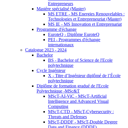
Entrepreneurs
Mastère spécialisé (Master)
MS ETRE - MS Energies Renouvelables :
Technologies et Entrepreneuriat (Master)
MS IE - MS Innovation et Entreprenariat
Programme d'échange
EuroteQ - Diplôme EuroteQ
PEI - Programmes d'échange
internationaux
Catalogue 2023 - 2024
Bachelor
BS - Bachelor of Science de l'Ecole
polytechnique
Cycle Ingénieur
X - Titre d’Ingénieur diplômé de l’École
polytechnique
Diplôme de formation gradué de l'Ecole
Polytechnique -MSc&T
MScT-AI-ViC - MScT-Artificial
Intelligence and Advanced Visual
Computing
MScT-CTD - MScT-Cybersecurity :
Threats and Defenses
MScT-DDDF - MScT-Double Degree
Data and Finance (DDDF)