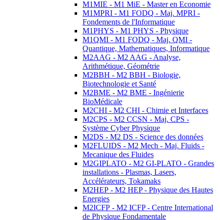
M1MIE - M1 MiE - Master en Economie
M1MPRI - M1 FODQ - Maj. MPRI -
Fondements de l'Informatique
M1PHYS - M1 PHYS - Physique
M1QMI - M1 FODQ - Maj. QMI -
Quantique, Mathematiques, Informatique
M2AAG - M2 AAG - Analyse,
Arithmétique, Géométrie
M2BBH - M2 BBH - Biologie,
Biotechnologie et Santé
M2BME - M2 BME - Ingénierie
BioMédicale
M2CHI - M2 CHI - Chimie et Interfaces
M2CPS - M2 CCSN - Maj. CPS -
Système Cyber Physique
M2DS - M2 DS - Science des données
M2FLUIDS - M2 Mech - Maj. Fluids -
Mecanique des Fluides
M2GIPLATO - M2 GI-PLATO - Grandes
installations - Plasmas, Lasers,
Accélérateurs, Tokamaks
M2HEP - M2 HEP - Physique des Hautes
Energies
M2ICFP - M2 ICFP - Centre International
de Physique Fondamentale