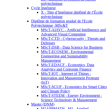
polytechnique
Cycle Ingénieur
X - Titre d’Ingénieur diplômé de l’École
polytechnique
Diplôme de formation gradué de l'Ecole
Polytechnique -MSc&T
MScT-AIAVC - Artificial Intelligence and
Advanced Visual Computing
MScT-CTD - Cybersecurity : Threats and
Defenses
MScT-DSB - Data Science for Business
MScT-ECOSEM - Environmental
Engineering and Sustainability
Management
MScT-EDACF - Economics, Data
Analytics and Corporate Finance
MScT-IOT - Internet of Things :
Innovation and Management Program
(IoT)
MScT-SCUP - Economics for Smart Cities
and Climate Policy
MScT-STEEM - Energy Environment :
Science Technology & Management
Master (DNM)
M1APPMATH - M1 - Applied