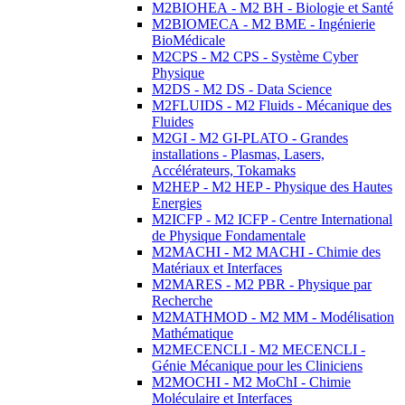
M2BIOHEA - M2 BH - Biologie et Santé
M2BIOMECA - M2 BME - Ingénierie
BioMédicale
M2CPS - M2 CPS - Système Cyber
Physique
M2DS - M2 DS - Data Science
M2FLUIDS - M2 Fluids - Mécanique des
Fluides
M2GI - M2 GI-PLATO - Grandes
installations - Plasmas, Lasers,
Accélérateurs, Tokamaks
M2HEP - M2 HEP - Physique des Hautes
Energies
M2ICFP - M2 ICFP - Centre International
de Physique Fondamentale
M2MACHI - M2 MACHI - Chimie des
Matériaux et Interfaces
M2MARES - M2 PBR - Physique par
Recherche
M2MATHMOD - M2 MM - Modélisation
Mathématique
M2MECENCLI - M2 MECENCLI -
Génie Mécanique pour les Cliniciens
M2MOCHI - M2 MoChI - Chimie
Moléculaire et Interfaces