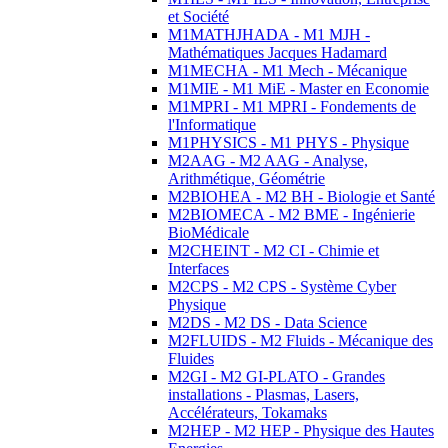
et Société
M1MATHJHADA - M1 MJH -
Mathématiques Jacques Hadamard
M1MECHA - M1 Mech - Mécanique
M1MIE - M1 MiE - Master en Economie
M1MPRI - M1 MPRI - Fondements de
l'Informatique
M1PHYSICS - M1 PHYS - Physique
M2AAG - M2 AAG - Analyse,
Arithmétique, Géométrie
M2BIOHEA - M2 BH - Biologie et Santé
M2BIOMECA - M2 BME - Ingénierie
BioMédicale
M2CHEINT - M2 CI - Chimie et
Interfaces
M2CPS - M2 CPS - Système Cyber
Physique
M2DS - M2 DS - Data Science
M2FLUIDS - M2 Fluids - Mécanique des
Fluides
M2GI - M2 GI-PLATO - Grandes
installations - Plasmas, Lasers,
Accélérateurs, Tokamaks
M2HEP - M2 HEP - Physique des Hautes