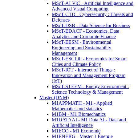
MScT-AI-ViC - Artificial Intelligence and
Advanced Visual Computing
MScT-CTD - Cybersecurity : Threats and
Defenses
MScT-DSB - Data Science for Business
MScT-EDACF - Economics, Data
Analytics and Corporate Finance
MScT-EESM - Environmental
Engineering and Sustainability
Management
MScT-ESCLiP - Economics for Smart
Cities and Climate Policy
MScT-IOT - Internet of Things :
Innovation and Management Program
(IoT)
MScT-STEEM - Energy Environment :
Science Technology & Management
Master (DNM)
M1APPMATH - M1 - Applied
Mathematics and statistics
M1BM - M1 Biomechanics
M1DATAAI - M1 Data AI - Data and
Artificial Intelligence
M1ECO - M1 Economie
M1ENERG - Master 1 Énergie