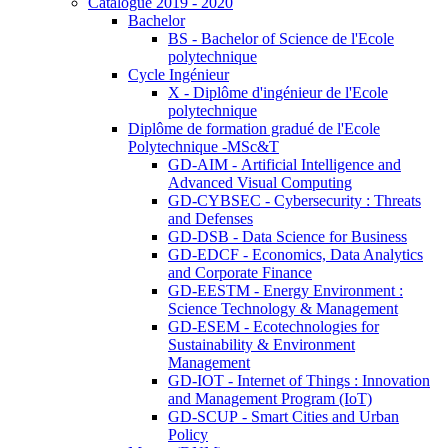
Catalogue 2019 - 2020
Bachelor
BS - Bachelor of Science de l'Ecole
polytechnique
Cycle Ingénieur
X - Diplôme d'ingénieur de l'Ecole
polytechnique
Diplôme de formation gradué de l'Ecole
Polytechnique -MSc&T
GD-AIM - Artificial Intelligence and
Advanced Visual Computing
GD-CYBSEC - Cybersecurity : Threats
and Defenses
GD-DSB - Data Science for Business
GD-EDCF - Economics, Data Analytics
and Corporate Finance
GD-EESTM - Energy Environment :
Science Technology & Management
GD-ESEM - Ecotechnologies for
Sustainability & Environment
Management
GD-IOT - Internet of Things : Innovation
and Management Program (IoT)
GD-SCUP - Smart Cities and Urban
Policy