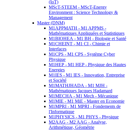
(IoT)
MScT-STEEM - MScT-Energy
Environment : Science Technology &
Management
Master (DNM)
M1APPMATH - M1 APPMS -
Mathématiques Appliquées et Statistiques
M1BIOHEA - M1 BH - Biologie et Santé
M1CHEINT - M1 CI - Chimie et
Interfaces
M1CPS - M1 CPS - Système Cyber
Physique
M1HEP - M1 HEP - Physique des Hautes
Energies
M1IES - M1 IES - Innovation, Entreprise
et Société
M1MATHJHADA - M1 MJH -
Mathématiques Jacques Hadamard
M1MECHA - M1 Mech - Mécanique
M1MIE - M1 MiE - Master en Economie
M1MPRI - M1 MPRI - Fondements de
l'Informatique
M1PHYSICS - M1 PHYS - Physique
M2AAG - M2 AAG - Analyse,
Arithmétique, Géométrie