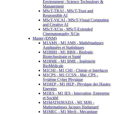
Environment : Science Technology &
Management
MScT-TRAI - MScT-Trust and
Responsible AI
MScT-ViCAI - MScT-Visual Computing
and Creative AI
MScT-XCin - MScT-Extended
Cinematography XCin
Master (DNM)
M1AMS - M1 AMS - Mathématiques
Appliquées et Statistiques
M1BBH - M1 BBH - Biologie,
Biotechnologie et Santé
M1BME - M1 BME - Ingénierie
BioMédicale
M1CHI - M1 CHI - Chimie et Interfaces
M1CPS - M1 CCSN - Maj. CPS -
Système Cyber Physique
M1HEP - M1 HEP - Physique des Hautes
Energies
M1IES - M1 IES - Innovation, Entreprise
et Société
M1MATHJHADA - M1 MJH -
Mathematiques Jacques Hadamard
M1MEC - M1 Mech - Mecanique