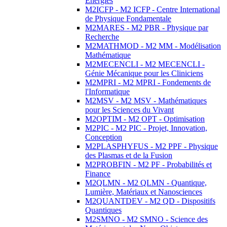
Energies
M2ICFP - M2 ICFP - Centre International
de Physique Fondamentale
M2MARES - M2 PBR - Physique par
Recherche
M2MATHMOD - M2 MM - Modélisation
Mathématique
M2MECENCLI - M2 MECENCLI -
Génie Mécanique pour les Cliniciens
M2MPRI - M2 MPRI - Fondements de
l'Informatique
M2MSV - M2 MSV - Mathématiques
pour les Sciences du Vivant
M2OPTIM - M2 OPT - Optimisation
M2PIC - M2 PIC - Projet, Innovation,
Conception
M2PLASPHYFUS - M2 PPF - Physique
des Plasmas et de la Fusion
M2PROBFIN - M2 PF - Probabilités et
Finance
M2QLMN - M2 QLMN - Quantique,
Lumière, Matériaux et Nanosciences
M2QUANTDEV - M2 QD - Dispositifs
Quantiques
M2SMNO - M2 SMNO - Science des