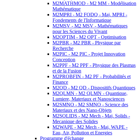
M2MATHMOD - M2 MM - Modélisation
Mathématique
M2MPRI - M2 FODQ - Maj. MPRI -
Fondements de l'Informatique
M2MSV - M2 MSV - Mathématiques
pour les Sciences du Vivant
M2OPTIM - M2 OPT - Optimisation
M2PBR - M2 PBR - Physique par
Recherche
M2PIC - M2 PIC - Projet Innovation
Conception
M2PPF - M2 PPF - Physique des Plasmas
et de la Fusion
M2PROBFIN - M2 PF - Probabilités et
Finance
M2QD - M2 QD - Dispositifs Quantiques
M2QLMN - M2 QLMN - Quantique,
Lumiere, Materiaux et Nanosciences
M2SMNO - M2 SMNO - Science des
Materiaux et des Nano-Objets
M2SOLIDS - M2 Mech - Maj. Solids -
Mecanique des Solides
M2WAPE - M2 Mech - Maj. WAPE -
Eau, Air, Pollution et Energies
Programme d'échange