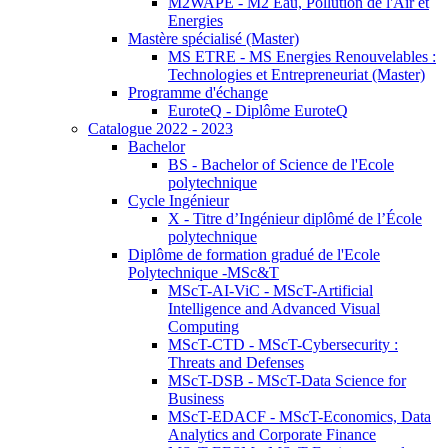
M2WAPE - M2 Eau, Pollution de l'Air et
Energies
Mastère spécialisé (Master)
MS ETRE - MS Energies Renouvelables :
Technologies et Entrepreneuriat (Master)
Programme d'échange
EuroteQ - Diplôme EuroteQ
Catalogue 2022 - 2023
Bachelor
BS - Bachelor of Science de l'Ecole
polytechnique
Cycle Ingénieur
X - Titre d’Ingénieur diplômé de l’École
polytechnique
Diplôme de formation gradué de l'Ecole
Polytechnique -MSc&T
MScT-AI-ViC - MScT-Artificial
Intelligence and Advanced Visual
Computing
MScT-CTD - MScT-Cybersecurity :
Threats and Defenses
MScT-DSB - MScT-Data Science for
Business
MScT-EDACF - MScT-Economics, Data
Analytics and Corporate Finance