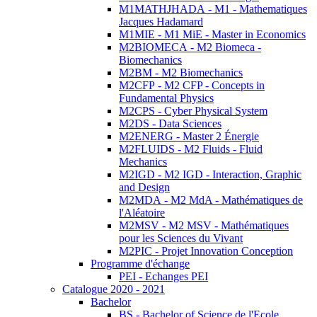
M1MATHJHADA - M1 - Mathematiques
Jacques Hadamard
M1MIE - M1 MiE - Master in Economics
M2BIOMECA - M2 Biomeca -
Biomechanics
M2BM - M2 Biomechanics
M2CFP - M2 CFP - Concepts in
Fundamental Physics
M2CPS - Cyber Physical System
M2DS - Data Sciences
M2ENERG - Master 2 Énergie
M2FLUIDS - M2 Fluids - Fluid
Mechanics
M2IGD - M2 IGD - Interaction, Graphic
and Design
M2MDA - M2 MdA - Mathématiques de
l'Aléatoire
M2MSV - M2 MSV - Mathématiques
pour les Sciences du Vivant
M2PIC - Projet Innovation Conception
Programme d'échange
PEI - Echanges PEI
Catalogue 2020 - 2021
Bachelor
BS - Bachelor of Science de l'Ecole