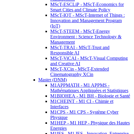
MScT-ESCLiP - MScT-Economics for
Smart Cities and Climate Policy
MScT-IOT - MScT-Internet of Things :
Innovation and Management Program
(IoT)
MScT-STEEM - MScT-Energy
Environment : Science Technology &
Management
MScT-TRAI - MScT-Trust and
Responsible AI
MScT-ViCAI - MScT-Visual Computing
and Creative AI
MScT-XCin - MScT-Extended
Cinematography XCin
Master (DNM)
M1APPMATH - M1 APPMS -
Mathématiques Appliquées et Statistiques
M1BIOHEA - M1 BH - Biologie et Santé
M1CHEINT - M1 CI - Chimie et
Interfaces
M1CPS - M1 CPS - Système Cyber
Physique
M1HEP - M1 HEP - Physique des Hautes
Energies
M1IES - M1 IES - Innovation, Entreprise