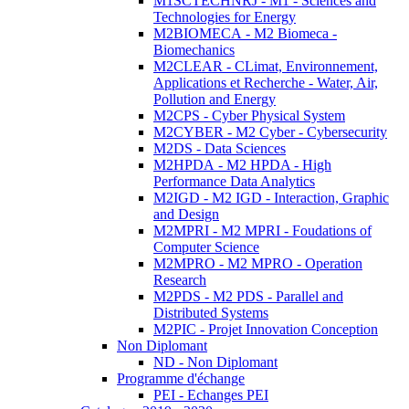
M1SCTECHNRJ - M1 - Sciences and
Technologies for Energy
M2BIOMECA - M2 Biomeca -
Biomechanics
M2CLEAR - CLimat, Environnement,
Applications et Recherche - Water, Air,
Pollution and Energy
M2CPS - Cyber Physical System
M2CYBER - M2 Cyber - Cybersecurity
M2DS - Data Sciences
M2HPDA - M2 HPDA - High
Performance Data Analytics
M2IGD - M2 IGD - Interaction, Graphic
and Design
M2MPRI - M2 MPRI - Foudations of
Computer Science
M2MPRO - M2 MPRO - Operation
Research
M2PDS - M2 PDS - Parallel and
Distributed Systems
M2PIC - Projet Innovation Conception
Non Diplomant
ND - Non Diplomant
Programme d'échange
PEI - Echanges PEI