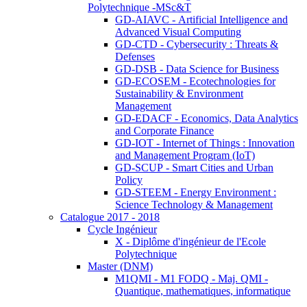
Polytechnique -MSc&T
GD-AIAVC - Artificial Intelligence and
Advanced Visual Computing
GD-CTD - Cybersecurity : Threats &
Defenses
GD-DSB - Data Science for Business
GD-ECOSEM - Ecotechnologies for
Sustainability & Environment
Management
GD-EDACF - Economics, Data Analytics
and Corporate Finance
GD-IOT - Internet of Things : Innovation
and Management Program (IoT)
GD-SCUP - Smart Cities and Urban
Policy
GD-STEEM - Energy Environment :
Science Technology & Management
Catalogue 2017 - 2018
Cycle Ingénieur
X - Diplôme d'ingénieur de l'Ecole
Polytechnique
Master (DNM)
M1QMI - M1 FODQ - Maj. QMI -
Quantique, mathematiques, informatique