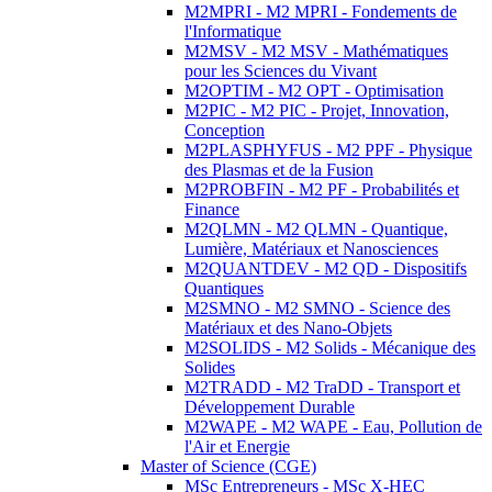
M2MPRI - M2 MPRI - Fondements de
l'Informatique
M2MSV - M2 MSV - Mathématiques
pour les Sciences du Vivant
M2OPTIM - M2 OPT - Optimisation
M2PIC - M2 PIC - Projet, Innovation,
Conception
M2PLASPHYFUS - M2 PPF - Physique
des Plasmas et de la Fusion
M2PROBFIN - M2 PF - Probabilités et
Finance
M2QLMN - M2 QLMN - Quantique,
Lumière, Matériaux et Nanosciences
M2QUANTDEV - M2 QD - Dispositifs
Quantiques
M2SMNO - M2 SMNO - Science des
Matériaux et des Nano-Objets
M2SOLIDS - M2 Solids - Mécanique des
Solides
M2TRADD - M2 TraDD - Transport et
Développement Durable
M2WAPE - M2 WAPE - Eau, Pollution de
l'Air et Energie
Master of Science (CGE)
MSc Entrepreneurs - MSc X-HEC