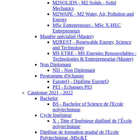
M2SOLIDS - M2 Solids - Solid
Mechanics
M2WAPE - M2 Water, Air, Pollution and
Energy
MSc Entrepreneurs - MSc X-HEC
Entrepreneurs
Mastère spécialisé (Master)
M2REST - Renewable Energy, Science
and Technology
MS ETRE - MS Energies Renouvelables :
Technologies & Entrepreneuriat (Master)
Non Diplomant
ND - Non Diplomant
Programme d'échange
EuroteQ - Diplôme EuroteQ
PEI - Echanges PEI
Catalogue 2021 - 2022
Bachelor
BS - Bachelor of Science de l'Ecole
polytechnique
Cycle Ingénieur
X - Titre d’Ingénieur diplômé de l’École
polytechnique
Diplôme de formation gradué de l'Ecole
Polytechnique -MSc&T