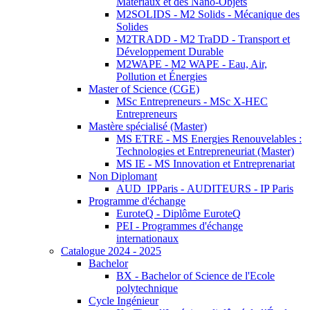
Matériaux et des Nano-Objets
M2SOLIDS - M2 Solids - Mécanique des
Solides
M2TRADD - M2 TraDD - Transport et
Développement Durable
M2WAPE - M2 WAPE - Eau, Air,
Pollution et Énergies
Master of Science (CGE)
MSc Entrepreneurs - MSc X-HEC
Entrepreneurs
Mastère spécialisé (Master)
MS ETRE - MS Energies Renouvelables :
Technologies et Entrepreneuriat (Master)
MS IE - MS Innovation et Entreprenariat
Non Diplomant
AUD_IPParis - AUDITEURS - IP Paris
Programme d'échange
EuroteQ - Diplôme EuroteQ
PEI - Programmes d'échange
internationaux
Catalogue 2024 - 2025
Bachelor
BX - Bachelor of Science de l'Ecole
polytechnique
Cycle Ingénieur