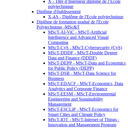
X - Titre d’Ingénieur diplômé de l’École
polytechnique
Diplôme d'établissement
X-4A - Diplôme de l'Ecole polytechnique
Diplôme de formation gradué de l'Ecole
Polytechnique -MSc&T
MScT-AI-ViC - MScT-Artificial
Intelligence and Advanced Visual
Computing
MScT-CyS - MScT-Cybersecurity (CyS)
MScT-DDDF - MScT-Double Degree
Data and Finance (DDDF)
MScT-DEPP - MScT-Data and Economics
for Public Policy (DEPP)
MScT-DSB - MScT-Data Science for
Business
MScT-EDACF - MScT-Economics, Data
Analytics and Corporate Finance
MScT-EESM - MScT-Environmental
Engineering and Sustainability
Management
MScT-ESCLiP - MScT-Economics for
Smart Cities and Climate Policy
MScT-IOT - MScT-Internet of Things :
Innovation and Management Program