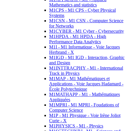
Mathematics and statistics
M1CPS - M1 CPS - Cyber Physical
Systems
M1CSN - M1 CSN - Computer Science
for Networks
M1CYBER - M1 Cyber - Cybersecurity
M1HPDA - M1 HPDA - High
Performance Data Analytics
M1I - M1 Informatique - Voie Jacques
Herbrand - X
M1IGD - M1 IGD - Interaction, Graphic
and Design
M1INTTRACPHY - M1 - International
Track in Physics
M1MAP - M1 Mathématiques et
Applications - Voie Jacques Hadamard -
École Polytechnique
M1MATHAPP - M1 - Mathématiques
Appliquées
M1MPRI - M1 MPRI - Foudations of
Computer Science
M1P - M1 Physique - Voie Irène Joliot
Curie - X
M1PHYSICS - M1 - Physics