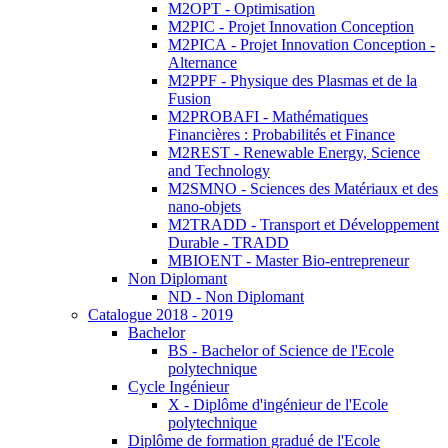
M2OPT - Optimisation
M2PIC - Projet Innovation Conception
M2PICA - Projet Innovation Conception -
Alternance
M2PPF - Physique des Plasmas et de la
Fusion
M2PROBAFI - Mathématiques
Financières : Probabilités et Finance
M2REST - Renewable Energy, Science
and Technology
M2SMNO - Sciences des Matériaux et des
nano-objets
M2TRADD - Transport et Développement
Durable - TRADD
MBIOENT - Master Bio-entrepreneur
Non Diplomant
ND - Non Diplomant
Catalogue 2018 - 2019
Bachelor
BS - Bachelor of Science de l'Ecole
polytechnique
Cycle Ingénieur
X - Diplôme d'ingénieur de l'Ecole
polytechnique
Diplôme de formation gradué de l'Ecole