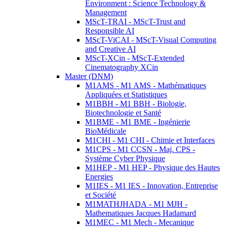
Environment : Science Technology &
Management
MScT-TRAI - MScT-Trust and
Responsible AI
MScT-ViCAI - MScT-Visual Computing
and Creative AI
MScT-XCin - MScT-Extended
Cinematography XCin
Master (DNM)
M1AMS - M1 AMS - Mathématiques
Appliquées et Statistiques
M1BBH - M1 BBH - Biologie,
Biotechnologie et Santé
M1BME - M1 BME - Ingénierie
BioMédicale
M1CHI - M1 CHI - Chimie et Interfaces
M1CPS - M1 CCSN - Maj. CPS -
Système Cyber Physique
M1HEP - M1 HEP - Physique des Hautes
Energies
M1IES - M1 IES - Innovation, Entreprise
et Société
M1MATHJHADA - M1 MJH -
Mathematiques Jacques Hadamard
M1MEC - M1 Mech - Mecanique