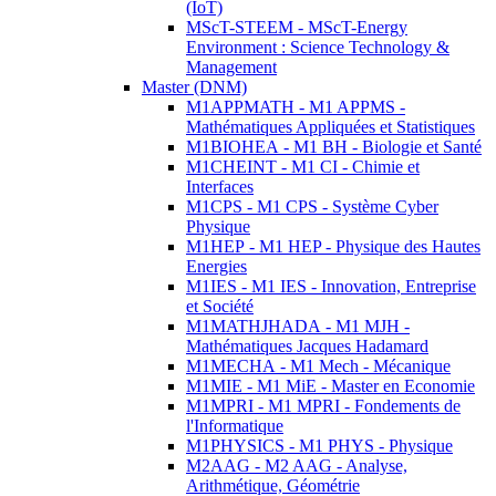
(IoT)
MScT-STEEM - MScT-Energy
Environment : Science Technology &
Management
Master (DNM)
M1APPMATH - M1 APPMS -
Mathématiques Appliquées et Statistiques
M1BIOHEA - M1 BH - Biologie et Santé
M1CHEINT - M1 CI - Chimie et
Interfaces
M1CPS - M1 CPS - Système Cyber
Physique
M1HEP - M1 HEP - Physique des Hautes
Energies
M1IES - M1 IES - Innovation, Entreprise
et Société
M1MATHJHADA - M1 MJH -
Mathématiques Jacques Hadamard
M1MECHA - M1 Mech - Mécanique
M1MIE - M1 MiE - Master en Economie
M1MPRI - M1 MPRI - Fondements de
l'Informatique
M1PHYSICS - M1 PHYS - Physique
M2AAG - M2 AAG - Analyse,
Arithmétique, Géométrie