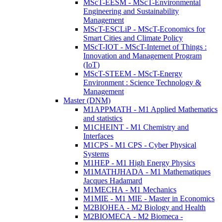
MScT-EESM - MScT-Environmental
Engineering and Sustainability
Management
MScT-ESCLiP - MScT-Economics for
Smart Cities and Climate Policy
MScT-IOT - MScT-Internet of Things :
Innovation and Management Program
(IoT)
MScT-STEEM - MScT-Energy
Environment : Science Technology &
Management
Master (DNM)
M1APPMATH - M1 Applied Mathematics
and statistics
M1CHEINT - M1 Chemistry and
Interfaces
M1CPS - M1 CPS - Cyber Physical
Systems
M1HEP - M1 High Energy Physics
M1MATHJHADA - M1 Mathematiques
Jacques Hadamard
M1MECHA - M1 Mechanics
M1MIE - M1 MIE - Master in Economics
M2BIOHEA - M2 Biology and Health
M2BIOMECA - M2 Biomeca -