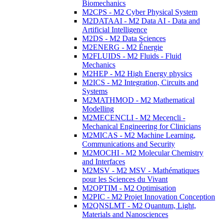
Biomechanics
M2CPS - M2 Cyber Physical System
M2DATAAI - M2 Data AI - Data and
Artificial Intelligence
M2DS - M2 Data Sciences
M2ENERG - M2 Énergie
M2FLUIDS - M2 Fluids - Fluid
Mechanics
M2HEP - M2 High Energy physics
M2ICS - M2 Integration, Circuits and
Systems
M2MATHMOD - M2 Mathematical
Modelling
M2MECENCLI - M2 Mecencli -
Mechanical Engineering for Clinicians
M2MICAS - M2 Machine Learning,
Communications and Security
M2MOCHI - M2 Molecular Chemistry
and Interfaces
M2MSV - M2 MSV - Mathématiques
pour les Sciences du Vivant
M2OPTIM - M2 Optimisation
M2PIC - M2 Projet Innovation Conception
M2QNSLMT - M2 Quantum, Light,
Materials and Nanosciences