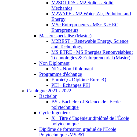
M2SOLIDS - M2 Solids - Solid
Mechanics
M2WAPE - M2 Water, Air, Pollution and
Energy
MSc Entrepreneurs - MSc X-HEC
Entrepreneurs
Mastère spécialisé (Master)
M2REST - Renewable Energy, Science
and Technology
MS ETRE - MS Energies Renouvelables :
Technologies & Entrepreneuriat (Master)
Non Diplomant
ND - Non Diplomant
Programme d'échange
EuroteQ - Diplôme EuroteQ
PEI - Echanges PEI
Catalogue 2021 - 2022
Bachelor
BS - Bachelor of Science de l'Ecole
polytechnique
Cycle Ingénieur
X - Titre d’Ingénieur diplômé de l’École
polytechnique
Diplôme de formation gradué de l'Ecole
Polytechnique -MSc&T