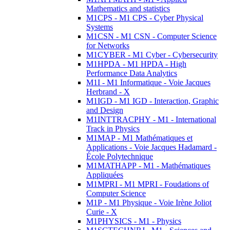
Mathematics and statistics
M1CPS - M1 CPS - Cyber Physical
Systems
M1CSN - M1 CSN - Computer Science
for Networks
M1CYBER - M1 Cyber - Cybersecurity
M1HPDA - M1 HPDA - High
Performance Data Analytics
M1I - M1 Informatique - Voie Jacques
Herbrand - X
M1IGD - M1 IGD - Interaction, Graphic
and Design
M1INTTRACPHY - M1 - International
Track in Physics
M1MAP - M1 Mathématiques et
Applications - Voie Jacques Hadamard -
École Polytechnique
M1MATHAPP - M1 - Mathématiques
Appliquées
M1MPRI - M1 MPRI - Foudations of
Computer Science
M1P - M1 Physique - Voie Irène Joliot
Curie - X
M1PHYSICS - M1 - Physics