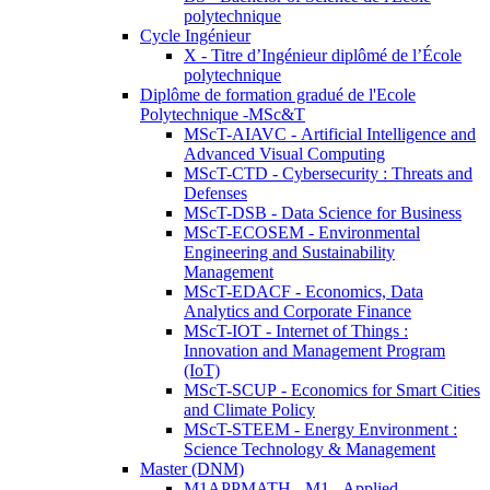
polytechnique
Cycle Ingénieur
X - Titre d’Ingénieur diplômé de l’École
polytechnique
Diplôme de formation gradué de l'Ecole
Polytechnique -MSc&T
MScT-AIAVC - Artificial Intelligence and
Advanced Visual Computing
MScT-CTD - Cybersecurity : Threats and
Defenses
MScT-DSB - Data Science for Business
MScT-ECOSEM - Environmental
Engineering and Sustainability
Management
MScT-EDACF - Economics, Data
Analytics and Corporate Finance
MScT-IOT - Internet of Things :
Innovation and Management Program
(IoT)
MScT-SCUP - Economics for Smart Cities
and Climate Policy
MScT-STEEM - Energy Environment :
Science Technology & Management
Master (DNM)
M1APPMATH - M1 - Applied