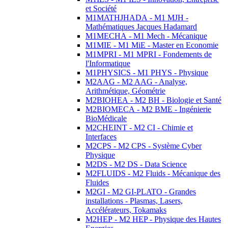
et Société
M1MATHJHADA - M1 MJH -
Mathématiques Jacques Hadamard
M1MECHA - M1 Mech - Mécanique
M1MIE - M1 MiE - Master en Economie
M1MPRI - M1 MPRI - Fondements de
l'Informatique
M1PHYSICS - M1 PHYS - Physique
M2AAG - M2 AAG - Analyse,
Arithmétique, Géométrie
M2BIOHEA - M2 BH - Biologie et Santé
M2BIOMECA - M2 BME - Ingénierie
BioMédicale
M2CHEINT - M2 CI - Chimie et
Interfaces
M2CPS - M2 CPS - Système Cyber
Physique
M2DS - M2 DS - Data Science
M2FLUIDS - M2 Fluids - Mécanique des
Fluides
M2GI - M2 GI-PLATO - Grandes
installations - Plasmas, Lasers,
Accélérateurs, Tokamaks
M2HEP - M2 HEP - Physique des Hautes