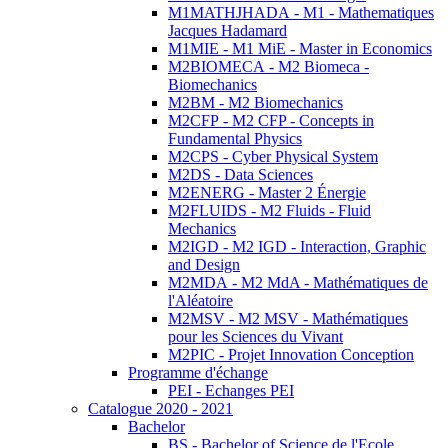
M1MATHJHADA - M1 - Mathematiques
Jacques Hadamard
M1MIE - M1 MiE - Master in Economics
M2BIOMECA - M2 Biomeca -
Biomechanics
M2BM - M2 Biomechanics
M2CFP - M2 CFP - Concepts in
Fundamental Physics
M2CPS - Cyber Physical System
M2DS - Data Sciences
M2ENERG - Master 2 Énergie
M2FLUIDS - M2 Fluids - Fluid
Mechanics
M2IGD - M2 IGD - Interaction, Graphic
and Design
M2MDA - M2 MdA - Mathématiques de
l'Aléatoire
M2MSV - M2 MSV - Mathématiques
pour les Sciences du Vivant
M2PIC - Projet Innovation Conception
Programme d'échange
PEI - Echanges PEI
Catalogue 2020 - 2021
Bachelor
BS - Bachelor of Science de l'Ecole