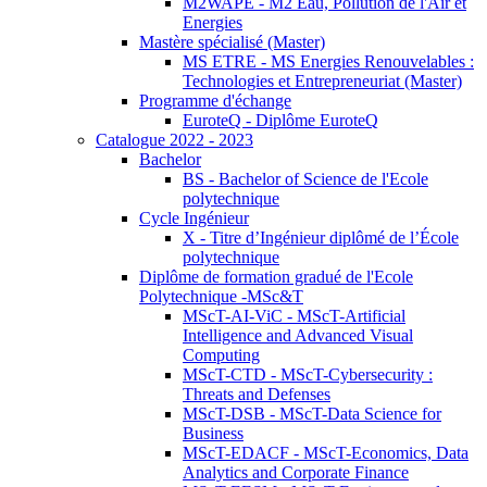
M2WAPE - M2 Eau, Pollution de l'Air et
Energies
Mastère spécialisé (Master)
MS ETRE - MS Energies Renouvelables :
Technologies et Entrepreneuriat (Master)
Programme d'échange
EuroteQ - Diplôme EuroteQ
Catalogue 2022 - 2023
Bachelor
BS - Bachelor of Science de l'Ecole
polytechnique
Cycle Ingénieur
X - Titre d’Ingénieur diplômé de l’École
polytechnique
Diplôme de formation gradué de l'Ecole
Polytechnique -MSc&T
MScT-AI-ViC - MScT-Artificial
Intelligence and Advanced Visual
Computing
MScT-CTD - MScT-Cybersecurity :
Threats and Defenses
MScT-DSB - MScT-Data Science for
Business
MScT-EDACF - MScT-Economics, Data
Analytics and Corporate Finance