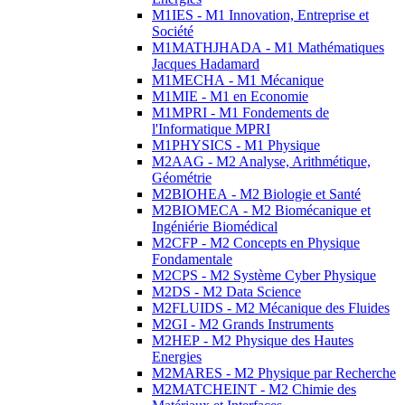
M1IES - M1 Innovation, Entreprise et
Société
M1MATHJHADA - M1 Mathématiques
Jacques Hadamard
M1MECHA - M1 Mécanique
M1MIE - M1 en Economie
M1MPRI - M1 Fondements de
l'Informatique MPRI
M1PHYSICS - M1 Physique
M2AAG - M2 Analyse, Arithmétique,
Géométrie
M2BIOHEA - M2 Biologie et Santé
M2BIOMECA - M2 Biomécanique et
Ingéniérie Biomédical
M2CFP - M2 Concepts en Physique
Fondamentale
M2CPS - M2 Système Cyber Physique
M2DS - M2 Data Science
M2FLUIDS - M2 Mécanique des Fluides
M2GI - M2 Grands Instruments
M2HEP - M2 Physique des Hautes
Energies
M2MARES - M2 Physique par Recherche
M2MATCHEINT - M2 Chimie des