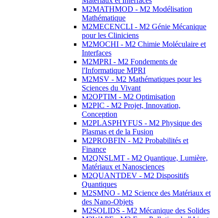
Matériaux et Interfaces
M2MATHMOD - M2 Modélisation
Mathématique
M2MECENCLI - M2 Génie Mécanique
pour les Cliniciens
M2MOCHI - M2 Chimie Moléculaire et
Interfaces
M2MPRI - M2 Fondements de
l'Informatique MPRI
M2MSV - M2 Mathématiques pour les
Sciences du Vivant
M2OPTIM - M2 Optimisation
M2PIC - M2 Projet, Innovation,
Conception
M2PLASPHYFUS - M2 Physique des
Plasmas et de la Fusion
M2PROBFIN - M2 Probabilités et
Finance
M2QNSLMT - M2 Quantique, Lumière,
Matériaux et Nanosciences
M2QUANTDEV - M2 Dispositifs
Quantiques
M2SMNO - M2 Science des Matériaux et
des Nano-Objets
M2SOLIDS - M2 Mécanique des Solides