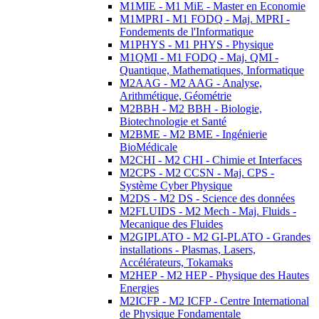
M1MIE - M1 MiE - Master en Economie
M1MPRI - M1 FODQ - Maj. MPRI -
Fondements de l'Informatique
M1PHYS - M1 PHYS - Physique
M1QMI - M1 FODQ - Maj. QMI -
Quantique, Mathematiques, Informatique
M2AAG - M2 AAG - Analyse,
Arithmétique, Géométrie
M2BBH - M2 BBH - Biologie,
Biotechnologie et Santé
M2BME - M2 BME - Ingénierie
BioMédicale
M2CHI - M2 CHI - Chimie et Interfaces
M2CPS - M2 CCSN - Maj. CPS -
Système Cyber Physique
M2DS - M2 DS - Science des données
M2FLUIDS - M2 Mech - Maj. Fluids -
Mecanique des Fluides
M2GIPLATO - M2 GI-PLATO - Grandes
installations - Plasmas, Lasers,
Accélérateurs, Tokamaks
M2HEP - M2 HEP - Physique des Hautes
Energies
M2ICFP - M2 ICFP - Centre International
de Physique Fondamentale