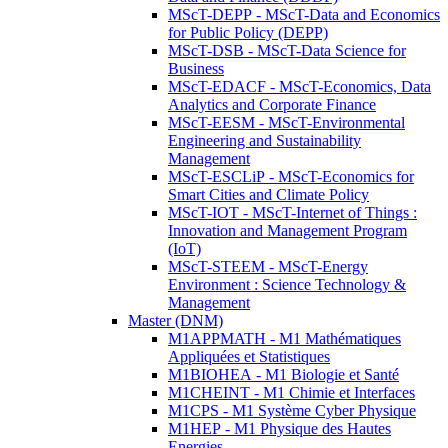
MScT-DEPP - MScT-Data and Economics
for Public Policy (DEPP)
MScT-DSB - MScT-Data Science for
Business
MScT-EDACF - MScT-Economics, Data
Analytics and Corporate Finance
MScT-EESM - MScT-Environmental
Engineering and Sustainability
Management
MScT-ESCLiP - MScT-Economics for
Smart Cities and Climate Policy
MScT-IOT - MScT-Internet of Things :
Innovation and Management Program
(IoT)
MScT-STEEM - MScT-Energy
Environment : Science Technology &
Management
Master (DNM)
M1APPMATH - M1 Mathématiques
Appliquées et Statistiques
M1BIOHEA - M1 Biologie et Santé
M1CHEINT - M1 Chimie et Interfaces
M1CPS - M1 Système Cyber Physique
M1HEP - M1 Physique des Hautes
Energies