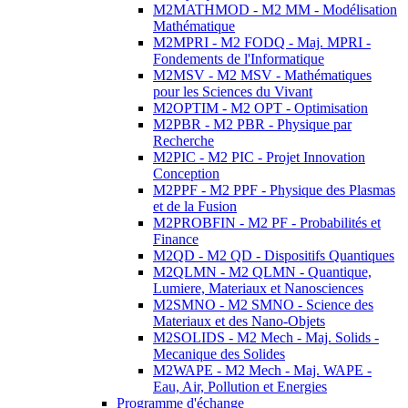
M2MATHMOD - M2 MM - Modélisation
Mathématique
M2MPRI - M2 FODQ - Maj. MPRI -
Fondements de l'Informatique
M2MSV - M2 MSV - Mathématiques
pour les Sciences du Vivant
M2OPTIM - M2 OPT - Optimisation
M2PBR - M2 PBR - Physique par
Recherche
M2PIC - M2 PIC - Projet Innovation
Conception
M2PPF - M2 PPF - Physique des Plasmas
et de la Fusion
M2PROBFIN - M2 PF - Probabilités et
Finance
M2QD - M2 QD - Dispositifs Quantiques
M2QLMN - M2 QLMN - Quantique,
Lumiere, Materiaux et Nanosciences
M2SMNO - M2 SMNO - Science des
Materiaux et des Nano-Objets
M2SOLIDS - M2 Mech - Maj. Solids -
Mecanique des Solides
M2WAPE - M2 Mech - Maj. WAPE -
Eau, Air, Pollution et Energies
Programme d'échange