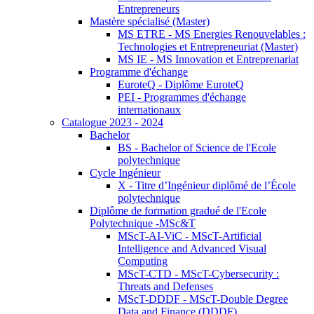
Entrepreneurs
Mastère spécialisé (Master)
MS ETRE - MS Energies Renouvelables :
Technologies et Entrepreneuriat (Master)
MS IE - MS Innovation et Entreprenariat
Programme d'échange
EuroteQ - Diplôme EuroteQ
PEI - Programmes d'échange
internationaux
Catalogue 2023 - 2024
Bachelor
BS - Bachelor of Science de l'Ecole
polytechnique
Cycle Ingénieur
X - Titre d’Ingénieur diplômé de l’École
polytechnique
Diplôme de formation gradué de l'Ecole
Polytechnique -MSc&T
MScT-AI-ViC - MScT-Artificial
Intelligence and Advanced Visual
Computing
MScT-CTD - MScT-Cybersecurity :
Threats and Defenses
MScT-DDDF - MScT-Double Degree
Data and Finance (DDDF)