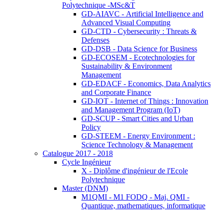
Polytechnique -MSc&T
GD-AIAVC - Artificial Intelligence and
Advanced Visual Computing
GD-CTD - Cybersecurity : Threats &
Defenses
GD-DSB - Data Science for Business
GD-ECOSEM - Ecotechnologies for
Sustainability & Environment
Management
GD-EDACF - Economics, Data Analytics
and Corporate Finance
GD-IOT - Internet of Things : Innovation
and Management Program (IoT)
GD-SCUP - Smart Cities and Urban
Policy
GD-STEEM - Energy Environment :
Science Technology & Management
Catalogue 2017 - 2018
Cycle Ingénieur
X - Diplôme d'ingénieur de l'Ecole
Polytechnique
Master (DNM)
M1QMI - M1 FODQ - Maj. QMI -
Quantique, mathematiques, informatique