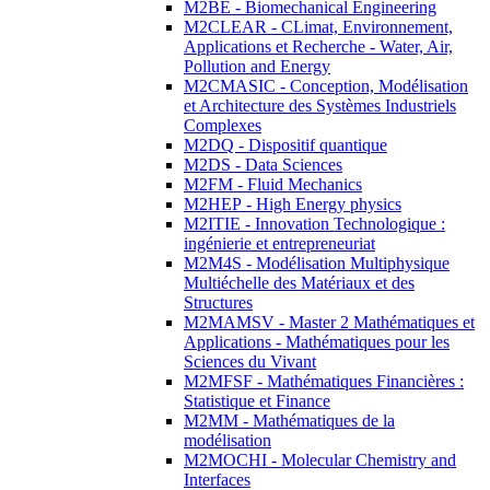
M2BE - Biomechanical Engineering
M2CLEAR - CLimat, Environnement,
Applications et Recherche - Water, Air,
Pollution and Energy
M2CMASIC - Conception, Modélisation
et Architecture des Systèmes Industriels
Complexes
M2DQ - Dispositif quantique
M2DS - Data Sciences
M2FM - Fluid Mechanics
M2HEP - High Energy physics
M2ITIE - Innovation Technologique :
ingénierie et entrepreneuriat
M2M4S - Modélisation Multiphysique
Multiéchelle des Matériaux et des
Structures
M2MAMSV - Master 2 Mathématiques et
Applications - Mathématiques pour les
Sciences du Vivant
M2MFSF - Mathématiques Financières :
Statistique et Finance
M2MM - Mathématiques de la
modélisation
M2MOCHI - Molecular Chemistry and
Interfaces