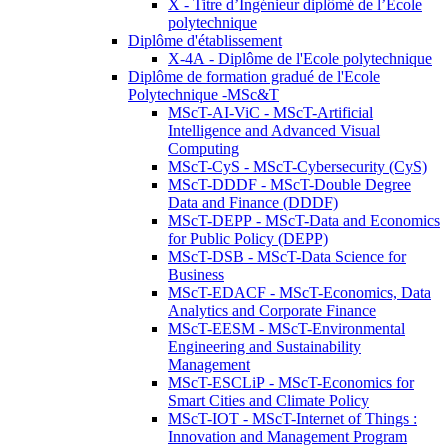
X - Titre d’Ingénieur diplômé de l’École
polytechnique
Diplôme d'établissement
X-4A - Diplôme de l'Ecole polytechnique
Diplôme de formation gradué de l'Ecole
Polytechnique -MSc&T
MScT-AI-ViC - MScT-Artificial
Intelligence and Advanced Visual
Computing
MScT-CyS - MScT-Cybersecurity (CyS)
MScT-DDDF - MScT-Double Degree
Data and Finance (DDDF)
MScT-DEPP - MScT-Data and Economics
for Public Policy (DEPP)
MScT-DSB - MScT-Data Science for
Business
MScT-EDACF - MScT-Economics, Data
Analytics and Corporate Finance
MScT-EESM - MScT-Environmental
Engineering and Sustainability
Management
MScT-ESCLiP - MScT-Economics for
Smart Cities and Climate Policy
MScT-IOT - MScT-Internet of Things :
Innovation and Management Program