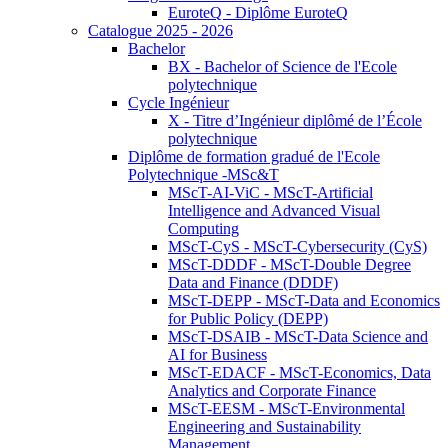
EuroteQ - Diplôme EuroteQ
Catalogue 2025 - 2026
Bachelor
BX - Bachelor of Science de l'Ecole
polytechnique
Cycle Ingénieur
X - Titre d’Ingénieur diplômé de l’École
polytechnique
Diplôme de formation gradué de l'Ecole
Polytechnique -MSc&T
MScT-AI-ViC - MScT-Artificial
Intelligence and Advanced Visual
Computing
MScT-CyS - MScT-Cybersecurity (CyS)
MScT-DDDF - MScT-Double Degree
Data and Finance (DDDF)
MScT-DEPP - MScT-Data and Economics
for Public Policy (DEPP)
MScT-DSAIB - MScT-Data Science and
AI for Business
MScT-EDACF - MScT-Economics, Data
Analytics and Corporate Finance
MScT-EESM - MScT-Environmental
Engineering and Sustainability
Management