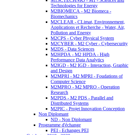
M1SCTECHNRJ - M1 - Sciences and
Technologies for Energy
M2BIOMECA - M2 Biomeca -
Biomechanics
M2CLEAR - CLimat, Environnement,
Applications et Recherche - Water, Air,
Pollution and Energy
M2CPS - Cyber Physical System
M2CYBER - M2 Cyber - Cybersecurity
M2DS - Data Sciences
M2HPDA - M2 HPDA - High
Performance Data Analytics
M2IGD - M2 IGD - Interaction, Graphic
and Design
M2MPRI - M2 MPRI - Foudations of
Computer Science
M2MPRO - M2 MPRO - Operation
Research
M2PDS - M2 PDS - Parallel and
Distributed Systems
M2PIC - Projet Innovation Conception
Non Diplomant
ND - Non Diplomant
Programme d'échange
PEI - Echanges PEI