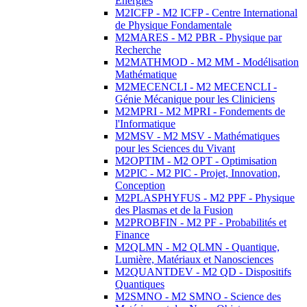
Energies
M2ICFP - M2 ICFP - Centre International
de Physique Fondamentale
M2MARES - M2 PBR - Physique par
Recherche
M2MATHMOD - M2 MM - Modélisation
Mathématique
M2MECENCLI - M2 MECENCLI -
Génie Mécanique pour les Cliniciens
M2MPRI - M2 MPRI - Fondements de
l'Informatique
M2MSV - M2 MSV - Mathématiques
pour les Sciences du Vivant
M2OPTIM - M2 OPT - Optimisation
M2PIC - M2 PIC - Projet, Innovation,
Conception
M2PLASPHYFUS - M2 PPF - Physique
des Plasmas et de la Fusion
M2PROBFIN - M2 PF - Probabilités et
Finance
M2QLMN - M2 QLMN - Quantique,
Lumière, Matériaux et Nanosciences
M2QUANTDEV - M2 QD - Dispositifs
Quantiques
M2SMNO - M2 SMNO - Science des