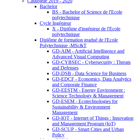
Catalogue 2019 - 2020
Bachelor
BS - Bachelor of Science de l'Ecole
polytechnique
Cycle Ingénieur
X - Diplôme d'ingénieur de l'Ecole
polytechnique
Diplôme de formation gradué de l'Ecole
Polytechnique -MSc&T
GD-AIM - Artificial Intelligence and
Advanced Visual Computing
GD-CYBSEC - Cybersecurity : Threats
and Defenses
GD-DSB - Data Science for Business
GD-EDCF - Economics, Data Analytics
and Corporate Finance
GD-EESTM - Energy Environment :
Science Technology & Management
GD-ESEM - Ecotechnologies for
Sustainability & Environment
Management
GD-IOT - Internet of Things : Innovation
and Management Program (IoT)
GD-SCUP - Smart Cities and Urban
Policy