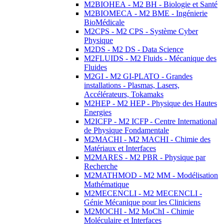
M2BIOHEA - M2 BH - Biologie et Santé
M2BIOMECA - M2 BME - Ingénierie
BioMédicale
M2CPS - M2 CPS - Système Cyber
Physique
M2DS - M2 DS - Data Science
M2FLUIDS - M2 Fluids - Mécanique des
Fluides
M2GI - M2 GI-PLATO - Grandes
installations - Plasmas, Lasers,
Accélérateurs, Tokamaks
M2HEP - M2 HEP - Physique des Hautes
Energies
M2ICFP - M2 ICFP - Centre International
de Physique Fondamentale
M2MACHI - M2 MACHI - Chimie des
Matériaux et Interfaces
M2MARES - M2 PBR - Physique par
Recherche
M2MATHMOD - M2 MM - Modélisation
Mathématique
M2MECENCLI - M2 MECENCLI -
Génie Mécanique pour les Cliniciens
M2MOCHI - M2 MoChI - Chimie
Moléculaire et Interfaces