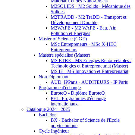
Matériaux et des Nano-Objets
M2SOLIDS - M2 Solids - Mécanique des
Solides
M2TRADD - M2 TraDD - Transport et
Développement Durable
M2WAPE - M2 WAPE - Eau, Air,
Pollution et Énergies
Master of Science (CGE)
MSc Entrepreneurs - MSc X-HEC
Entrepreneurs
Mastère spécialisé (Master)
MS ETRE - MS Energies Renouvelables :
Technologies et Entrepreneuriat (Master)
MS IE - MS Innovation et Entreprenariat
Non Diplomant
AUD_IPParis - AUDITEURS - IP Paris
Programme d'échange
EuroteQ - Diplôme EuroteQ
PEI - Programmes d'échange
internationaux
Catalogue 2024 - 2025
Bachelor
BX - Bachelor of Science de l'Ecole
polytechnique
Cycle Ingénieur