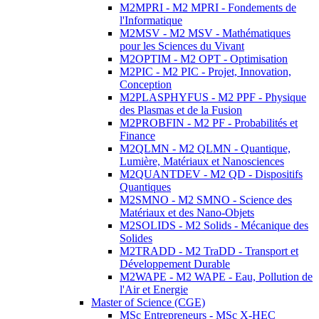
M2MPRI - M2 MPRI - Fondements de
l'Informatique
M2MSV - M2 MSV - Mathématiques
pour les Sciences du Vivant
M2OPTIM - M2 OPT - Optimisation
M2PIC - M2 PIC - Projet, Innovation,
Conception
M2PLASPHYFUS - M2 PPF - Physique
des Plasmas et de la Fusion
M2PROBFIN - M2 PF - Probabilités et
Finance
M2QLMN - M2 QLMN - Quantique,
Lumière, Matériaux et Nanosciences
M2QUANTDEV - M2 QD - Dispositifs
Quantiques
M2SMNO - M2 SMNO - Science des
Matériaux et des Nano-Objets
M2SOLIDS - M2 Solids - Mécanique des
Solides
M2TRADD - M2 TraDD - Transport et
Développement Durable
M2WAPE - M2 WAPE - Eau, Pollution de
l'Air et Energie
Master of Science (CGE)
MSc Entrepreneurs - MSc X-HEC