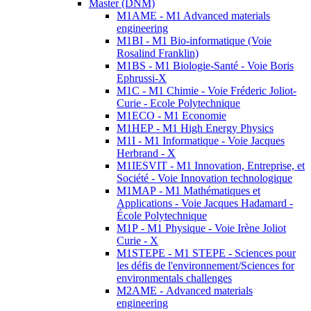
Master (DNM)
M1AME - M1 Advanced materials
engineering
M1BI - M1 Bio-informatique (Voie
Rosalind Franklin)
M1BS - M1 Biologie-Santé - Voie Boris
Ephrussi-X
M1C - M1 Chimie - Voie Fréderic Joliot-
Curie - Ecole Polytechnique
M1ECO - M1 Economie
M1HEP - M1 High Energy Physics
M1I - M1 Informatique - Voie Jacques
Herbrand - X
M1IESVIT - M1 Innovation, Entreprise, et
Société - Voie Innovation technologique
M1MAP - M1 Mathématiques et
Applications - Voie Jacques Hadamard -
École Polytechnique
M1P - M1 Physique - Voie Irène Joliot
Curie - X
M1STEPE - M1 STEPE - Sciences pour
les défis de l'environnement/Sciences for
environmentals challenges
M2AME - Advanced materials
engineering