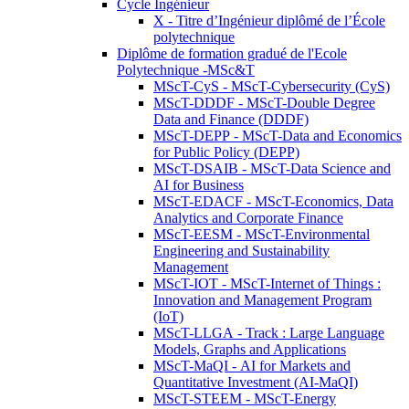
Cycle Ingénieur
X - Titre d’Ingénieur diplômé de l’École
polytechnique
Diplôme de formation gradué de l'Ecole
Polytechnique -MSc&T
MScT-CyS - MScT-Cybersecurity (CyS)
MScT-DDDF - MScT-Double Degree
Data and Finance (DDDF)
MScT-DEPP - MScT-Data and Economics
for Public Policy (DEPP)
MScT-DSAIB - MScT-Data Science and
AI for Business
MScT-EDACF - MScT-Economics, Data
Analytics and Corporate Finance
MScT-EESM - MScT-Environmental
Engineering and Sustainability
Management
MScT-IOT - MScT-Internet of Things :
Innovation and Management Program
(IoT)
MScT-LLGA - Track : Large Language
Models, Graphs and Applications
MScT-MaQI - AI for Markets and
Quantitative Investment (AI-MaQI)
MScT-STEEM - MScT-Energy