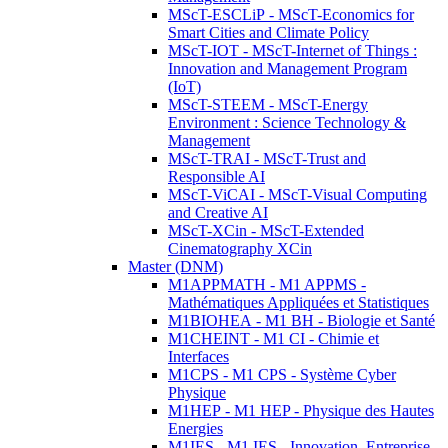
MScT-ESCLiP - MScT-Economics for
Smart Cities and Climate Policy
MScT-IOT - MScT-Internet of Things :
Innovation and Management Program
(IoT)
MScT-STEEM - MScT-Energy
Environment : Science Technology &
Management
MScT-TRAI - MScT-Trust and
Responsible AI
MScT-ViCAI - MScT-Visual Computing
and Creative AI
MScT-XCin - MScT-Extended
Cinematography XCin
Master (DNM)
M1APPMATH - M1 APPMS -
Mathématiques Appliquées et Statistiques
M1BIOHEA - M1 BH - Biologie et Santé
M1CHEINT - M1 CI - Chimie et
Interfaces
M1CPS - M1 CPS - Système Cyber
Physique
M1HEP - M1 HEP - Physique des Hautes
Energies
M1IES - M1 IES - Innovation, Entreprise