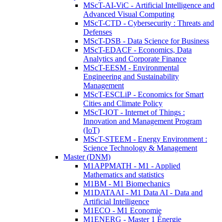
MScT-AI-ViC - Artificial Intelligence and
Advanced Visual Computing
MScT-CTD - Cybersecurity : Threats and
Defenses
MScT-DSB - Data Science for Business
MScT-EDACF - Economics, Data
Analytics and Corporate Finance
MScT-EESM - Environmental
Engineering and Sustainability
Management
MScT-ESCLiP - Economics for Smart
Cities and Climate Policy
MScT-IOT - Internet of Things :
Innovation and Management Program
(IoT)
MScT-STEEM - Energy Environment :
Science Technology & Management
Master (DNM)
M1APPMATH - M1 - Applied
Mathematics and statistics
M1BM - M1 Biomechanics
M1DATAAI - M1 Data AI - Data and
Artificial Intelligence
M1ECO - M1 Economie
M1ENERG - Master 1 Énergie