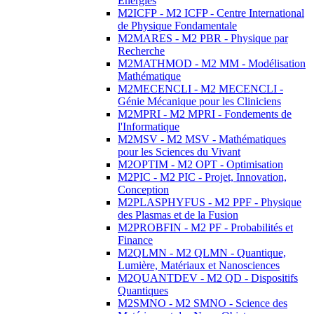
Energies
M2ICFP - M2 ICFP - Centre International
de Physique Fondamentale
M2MARES - M2 PBR - Physique par
Recherche
M2MATHMOD - M2 MM - Modélisation
Mathématique
M2MECENCLI - M2 MECENCLI -
Génie Mécanique pour les Cliniciens
M2MPRI - M2 MPRI - Fondements de
l'Informatique
M2MSV - M2 MSV - Mathématiques
pour les Sciences du Vivant
M2OPTIM - M2 OPT - Optimisation
M2PIC - M2 PIC - Projet, Innovation,
Conception
M2PLASPHYFUS - M2 PPF - Physique
des Plasmas et de la Fusion
M2PROBFIN - M2 PF - Probabilités et
Finance
M2QLMN - M2 QLMN - Quantique,
Lumière, Matériaux et Nanosciences
M2QUANTDEV - M2 QD - Dispositifs
Quantiques
M2SMNO - M2 SMNO - Science des