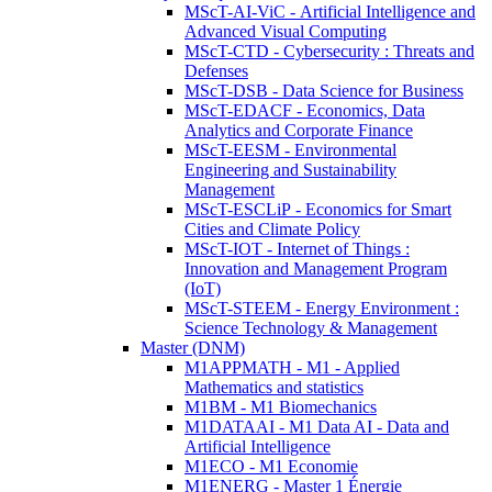
MScT-AI-ViC - Artificial Intelligence and
Advanced Visual Computing
MScT-CTD - Cybersecurity : Threats and
Defenses
MScT-DSB - Data Science for Business
MScT-EDACF - Economics, Data
Analytics and Corporate Finance
MScT-EESM - Environmental
Engineering and Sustainability
Management
MScT-ESCLiP - Economics for Smart
Cities and Climate Policy
MScT-IOT - Internet of Things :
Innovation and Management Program
(IoT)
MScT-STEEM - Energy Environment :
Science Technology & Management
Master (DNM)
M1APPMATH - M1 - Applied
Mathematics and statistics
M1BM - M1 Biomechanics
M1DATAAI - M1 Data AI - Data and
Artificial Intelligence
M1ECO - M1 Economie
M1ENERG - Master 1 Énergie