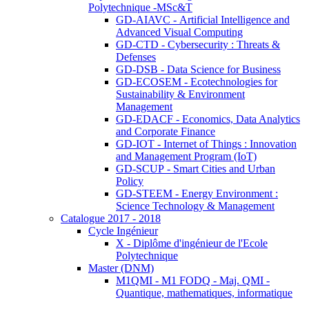
Polytechnique -MSc&T
GD-AIAVC - Artificial Intelligence and
Advanced Visual Computing
GD-CTD - Cybersecurity : Threats &
Defenses
GD-DSB - Data Science for Business
GD-ECOSEM - Ecotechnologies for
Sustainability & Environment
Management
GD-EDACF - Economics, Data Analytics
and Corporate Finance
GD-IOT - Internet of Things : Innovation
and Management Program (IoT)
GD-SCUP - Smart Cities and Urban
Policy
GD-STEEM - Energy Environment :
Science Technology & Management
Catalogue 2017 - 2018
Cycle Ingénieur
X - Diplôme d'ingénieur de l'Ecole
Polytechnique
Master (DNM)
M1QMI - M1 FODQ - Maj. QMI -
Quantique, mathematiques, informatique