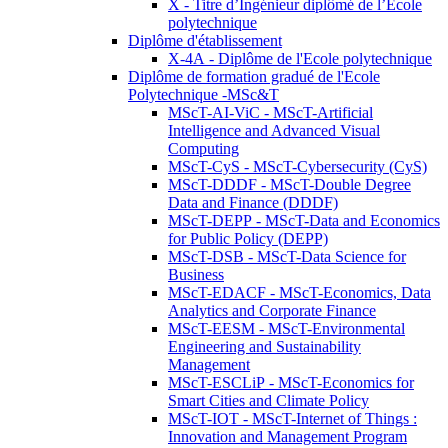
X - Titre d’Ingénieur diplômé de l’École
polytechnique
Diplôme d'établissement
X-4A - Diplôme de l'Ecole polytechnique
Diplôme de formation gradué de l'Ecole
Polytechnique -MSc&T
MScT-AI-ViC - MScT-Artificial
Intelligence and Advanced Visual
Computing
MScT-CyS - MScT-Cybersecurity (CyS)
MScT-DDDF - MScT-Double Degree
Data and Finance (DDDF)
MScT-DEPP - MScT-Data and Economics
for Public Policy (DEPP)
MScT-DSB - MScT-Data Science for
Business
MScT-EDACF - MScT-Economics, Data
Analytics and Corporate Finance
MScT-EESM - MScT-Environmental
Engineering and Sustainability
Management
MScT-ESCLiP - MScT-Economics for
Smart Cities and Climate Policy
MScT-IOT - MScT-Internet of Things :
Innovation and Management Program