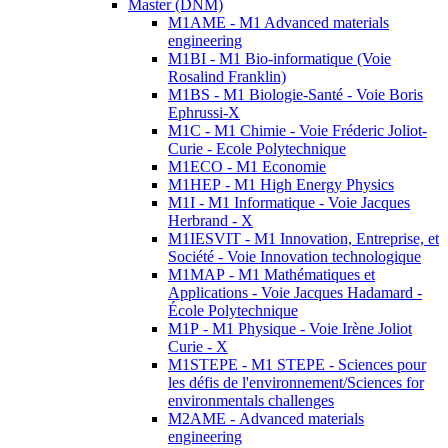
Master (DNM)
M1AME - M1 Advanced materials
engineering
M1BI - M1 Bio-informatique (Voie
Rosalind Franklin)
M1BS - M1 Biologie-Santé - Voie Boris
Ephrussi-X
M1C - M1 Chimie - Voie Fréderic Joliot-
Curie - Ecole Polytechnique
M1ECO - M1 Economie
M1HEP - M1 High Energy Physics
M1I - M1 Informatique - Voie Jacques
Herbrand - X
M1IESVIT - M1 Innovation, Entreprise, et
Société - Voie Innovation technologique
M1MAP - M1 Mathématiques et
Applications - Voie Jacques Hadamard -
École Polytechnique
M1P - M1 Physique - Voie Irène Joliot
Curie - X
M1STEPE - M1 STEPE - Sciences pour
les défis de l'environnement/Sciences for
environmentals challenges
M2AME - Advanced materials
engineering