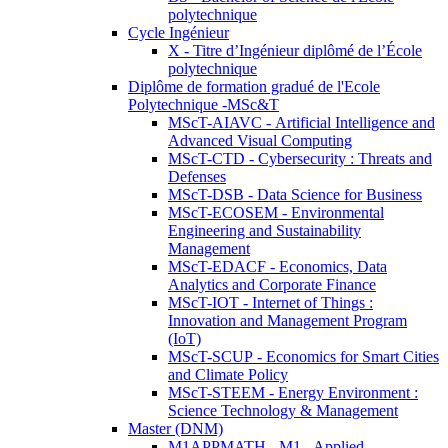
polytechnique
Cycle Ingénieur
X - Titre d’Ingénieur diplômé de l’École
polytechnique
Diplôme de formation gradué de l'Ecole
Polytechnique -MSc&T
MScT-AIAVC - Artificial Intelligence and
Advanced Visual Computing
MScT-CTD - Cybersecurity : Threats and
Defenses
MScT-DSB - Data Science for Business
MScT-ECOSEM - Environmental
Engineering and Sustainability
Management
MScT-EDACF - Economics, Data
Analytics and Corporate Finance
MScT-IOT - Internet of Things :
Innovation and Management Program
(IoT)
MScT-SCUP - Economics for Smart Cities
and Climate Policy
MScT-STEEM - Energy Environment :
Science Technology & Management
Master (DNM)
M1APPMATH - M1 - Applied