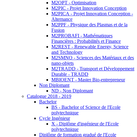
M2OPT - Optimisation
M2PIC - Projet Innovation Conception
M2PICA - Projet Innovation Conception -
Alternance
M2PPF - Physique des Plasmas et de la
Fusion
M2PROBAFI - Mathématiques
Financières : Probabilités et Finance
M2REST - Renewable Energy, Science
and Technology
M2SMNO - Sciences des Matériaux et des
nano-objets
M2TRADD - Transport et Développement
Durable - TRADD
MBIOENT - Master Bio-entrepreneur
Non Diplomant
ND - Non Diplomant
Catalogue 2018 - 2019
Bachelor
BS - Bachelor of Science de l'Ecole
polytechnique
Cycle Ingénieur
X - Diplôme d'ingénieur de l'Ecole
polytechnique
Diplôme de formation gradué de l'Ecole