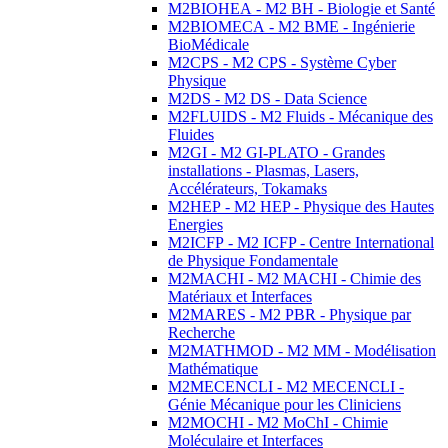
M2BIOHEA - M2 BH - Biologie et Santé
M2BIOMECA - M2 BME - Ingénierie
BioMédicale
M2CPS - M2 CPS - Système Cyber
Physique
M2DS - M2 DS - Data Science
M2FLUIDS - M2 Fluids - Mécanique des
Fluides
M2GI - M2 GI-PLATO - Grandes
installations - Plasmas, Lasers,
Accélérateurs, Tokamaks
M2HEP - M2 HEP - Physique des Hautes
Energies
M2ICFP - M2 ICFP - Centre International
de Physique Fondamentale
M2MACHI - M2 MACHI - Chimie des
Matériaux et Interfaces
M2MARES - M2 PBR - Physique par
Recherche
M2MATHMOD - M2 MM - Modélisation
Mathématique
M2MECENCLI - M2 MECENCLI -
Génie Mécanique pour les Cliniciens
M2MOCHI - M2 MoChI - Chimie
Moléculaire et Interfaces