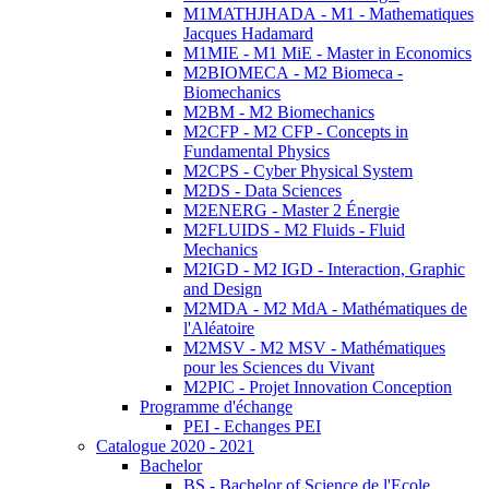
M1MATHJHADA - M1 - Mathematiques
Jacques Hadamard
M1MIE - M1 MiE - Master in Economics
M2BIOMECA - M2 Biomeca -
Biomechanics
M2BM - M2 Biomechanics
M2CFP - M2 CFP - Concepts in
Fundamental Physics
M2CPS - Cyber Physical System
M2DS - Data Sciences
M2ENERG - Master 2 Énergie
M2FLUIDS - M2 Fluids - Fluid
Mechanics
M2IGD - M2 IGD - Interaction, Graphic
and Design
M2MDA - M2 MdA - Mathématiques de
l'Aléatoire
M2MSV - M2 MSV - Mathématiques
pour les Sciences du Vivant
M2PIC - Projet Innovation Conception
Programme d'échange
PEI - Echanges PEI
Catalogue 2020 - 2021
Bachelor
BS - Bachelor of Science de l'Ecole