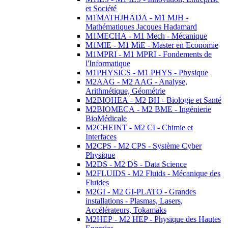
et Société
M1MATHJHADA - M1 MJH -
Mathématiques Jacques Hadamard
M1MECHA - M1 Mech - Mécanique
M1MIE - M1 MiE - Master en Economie
M1MPRI - M1 MPRI - Fondements de
l'Informatique
M1PHYSICS - M1 PHYS - Physique
M2AAG - M2 AAG - Analyse,
Arithmétique, Géométrie
M2BIOHEA - M2 BH - Biologie et Santé
M2BIOMECA - M2 BME - Ingénierie
BioMédicale
M2CHEINT - M2 CI - Chimie et
Interfaces
M2CPS - M2 CPS - Système Cyber
Physique
M2DS - M2 DS - Data Science
M2FLUIDS - M2 Fluids - Mécanique des
Fluides
M2GI - M2 GI-PLATO - Grandes
installations - Plasmas, Lasers,
Accélérateurs, Tokamaks
M2HEP - M2 HEP - Physique des Hautes