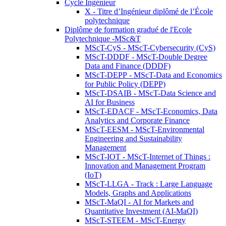
Cycle Ingénieur
X - Titre d’Ingénieur diplômé de l’École
polytechnique
Diplôme de formation gradué de l'Ecole
Polytechnique -MSc&T
MScT-CyS - MScT-Cybersecurity (CyS)
MScT-DDDF - MScT-Double Degree
Data and Finance (DDDF)
MScT-DEPP - MScT-Data and Economics
for Public Policy (DEPP)
MScT-DSAIB - MScT-Data Science and
AI for Business
MScT-EDACF - MScT-Economics, Data
Analytics and Corporate Finance
MScT-EESM - MScT-Environmental
Engineering and Sustainability
Management
MScT-IOT - MScT-Internet of Things :
Innovation and Management Program
(IoT)
MScT-LLGA - Track : Large Language
Models, Graphs and Applications
MScT-MaQI - AI for Markets and
Quantitative Investment (AI-MaQI)
MScT-STEEM - MScT-Energy