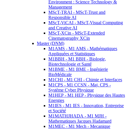
Environment : Science Technology &
Management
MScT-TRAI - MScT-Trust and
Responsible AI
MScT-ViCAI - MScT-Visual Computing
and Creative AI
MScT-XCin - MScT-Extended
Cinematography XCin
Master (DNM)
M1AMS - M1 AMS - Mathématiques
Appliquées et Statistiques
M1BBH - M1 BBH - Biologie,
Biotechnologie et Santé
M1BME - M1 BME - Ingénierie
BioMédicale
M1CHI - M1 CHI - Chimie et Interfaces
M1CPS - M1 CCSN - Maj. CPS -
Système Cyber Physique
M1HEP - M1 HEP - Physique des Hautes
Energies
M1IES - M1 IES - Innovation, Entreprise
et Société
M1MATHJHADA - M1 MJH -
Mathematiques Jacques Hadamard
M1MEC - M1 Mech - Mecanique