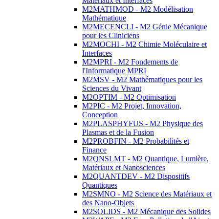
Matériaux et Interfaces
M2MATHMOD - M2 Modélisation
Mathématique
M2MECENCLI - M2 Génie Mécanique
pour les Cliniciens
M2MOCHI - M2 Chimie Moléculaire et
Interfaces
M2MPRI - M2 Fondements de
l'Informatique MPRI
M2MSV - M2 Mathématiques pour les
Sciences du Vivant
M2OPTIM - M2 Optimisation
M2PIC - M2 Projet, Innovation,
Conception
M2PLASPHYFUS - M2 Physique des
Plasmas et de la Fusion
M2PROBFIN - M2 Probabilités et
Finance
M2QNSLMT - M2 Quantique, Lumière,
Matériaux et Nanosciences
M2QUANTDEV - M2 Dispositifs
Quantiques
M2SMNO - M2 Science des Matériaux et
des Nano-Objets
M2SOLIDS - M2 Mécanique des Solides