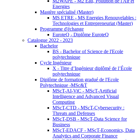
M2WAPE - M2 Eau, Pollution de l'Air et
Energies
Mastère spécialisé (Master)
MS ETRE - MS Energies Renouvelables :
Technologies et Entrepreneuriat (Master)
Programme d'échange
EuroteQ - Diplôme EuroteQ
Catalogue 2022 - 2023
Bachelor
BS - Bachelor of Science de l'Ecole
polytechnique
Cycle Ingénieur
X - Titre d’Ingénieur diplômé de l’École
polytechnique
Diplôme de formation gradué de l'Ecole
Polytechnique -MSc&T
MScT-AI-ViC - MScT-Artificial
Intelligence and Advanced Visual
Computing
MScT-CTD - MScT-Cybersecurity :
Threats and Defenses
MScT-DSB - MScT-Data Science for
Business
MScT-EDACF - MScT-Economics, Data
Analytics and Corporate Finance