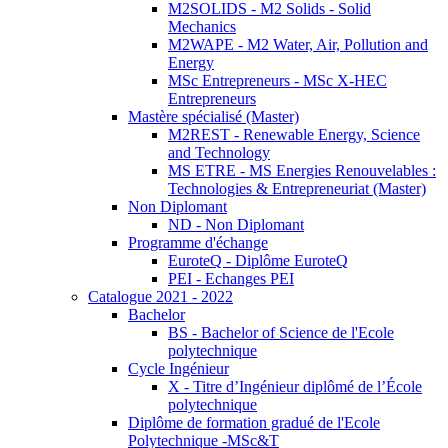
M2SOLIDS - M2 Solids - Solid
Mechanics
M2WAPE - M2 Water, Air, Pollution and
Energy
MSc Entrepreneurs - MSc X-HEC
Entrepreneurs
Mastère spécialisé (Master)
M2REST - Renewable Energy, Science
and Technology
MS ETRE - MS Energies Renouvelables :
Technologies & Entrepreneuriat (Master)
Non Diplomant
ND - Non Diplomant
Programme d'échange
EuroteQ - Diplôme EuroteQ
PEI - Echanges PEI
Catalogue 2021 - 2022
Bachelor
BS - Bachelor of Science de l'Ecole
polytechnique
Cycle Ingénieur
X - Titre d’Ingénieur diplômé de l’École
polytechnique
Diplôme de formation gradué de l'Ecole
Polytechnique -MSc&T