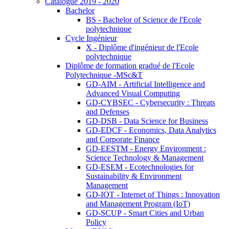
Catalogue 2019 - 2020
Bachelor
BS - Bachelor of Science de l'Ecole
polytechnique
Cycle Ingénieur
X - Diplôme d'ingénieur de l'Ecole
polytechnique
Diplôme de formation gradué de l'Ecole
Polytechnique -MSc&T
GD-AIM - Artificial Intelligence and
Advanced Visual Computing
GD-CYBSEC - Cybersecurity : Threats
and Defenses
GD-DSB - Data Science for Business
GD-EDCF - Economics, Data Analytics
and Corporate Finance
GD-EESTM - Energy Environment :
Science Technology & Management
GD-ESEM - Ecotechnologies for
Sustainability & Environment
Management
GD-IOT - Internet of Things : Innovation
and Management Program (IoT)
GD-SCUP - Smart Cities and Urban
Policy