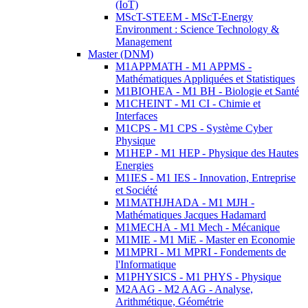
(IoT)
MScT-STEEM - MScT-Energy
Environment : Science Technology &
Management
Master (DNM)
M1APPMATH - M1 APPMS -
Mathématiques Appliquées et Statistiques
M1BIOHEA - M1 BH - Biologie et Santé
M1CHEINT - M1 CI - Chimie et
Interfaces
M1CPS - M1 CPS - Système Cyber
Physique
M1HEP - M1 HEP - Physique des Hautes
Energies
M1IES - M1 IES - Innovation, Entreprise
et Société
M1MATHJHADA - M1 MJH -
Mathématiques Jacques Hadamard
M1MECHA - M1 Mech - Mécanique
M1MIE - M1 MiE - Master en Economie
M1MPRI - M1 MPRI - Fondements de
l'Informatique
M1PHYSICS - M1 PHYS - Physique
M2AAG - M2 AAG - Analyse,
Arithmétique, Géométrie