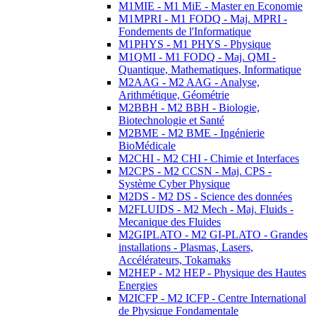
M1MIE - M1 MiE - Master en Economie
M1MPRI - M1 FODQ - Maj. MPRI -
Fondements de l'Informatique
M1PHYS - M1 PHYS - Physique
M1QMI - M1 FODQ - Maj. QMI -
Quantique, Mathematiques, Informatique
M2AAG - M2 AAG - Analyse,
Arithmétique, Géométrie
M2BBH - M2 BBH - Biologie,
Biotechnologie et Santé
M2BME - M2 BME - Ingénierie
BioMédicale
M2CHI - M2 CHI - Chimie et Interfaces
M2CPS - M2 CCSN - Maj. CPS -
Système Cyber Physique
M2DS - M2 DS - Science des données
M2FLUIDS - M2 Mech - Maj. Fluids -
Mecanique des Fluides
M2GIPLATO - M2 GI-PLATO - Grandes
installations - Plasmas, Lasers,
Accélérateurs, Tokamaks
M2HEP - M2 HEP - Physique des Hautes
Energies
M2ICFP - M2 ICFP - Centre International
de Physique Fondamentale