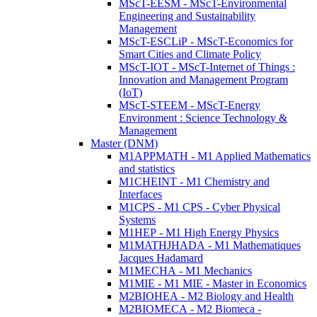
MScT-EESM - MScT-Environmental
Engineering and Sustainability
Management
MScT-ESCLiP - MScT-Economics for
Smart Cities and Climate Policy
MScT-IOT - MScT-Internet of Things :
Innovation and Management Program
(IoT)
MScT-STEEM - MScT-Energy
Environment : Science Technology &
Management
Master (DNM)
M1APPMATH - M1 Applied Mathematics
and statistics
M1CHEINT - M1 Chemistry and
Interfaces
M1CPS - M1 CPS - Cyber Physical
Systems
M1HEP - M1 High Energy Physics
M1MATHJHADA - M1 Mathematiques
Jacques Hadamard
M1MECHA - M1 Mechanics
M1MIE - M1 MIE - Master in Economics
M2BIOHEA - M2 Biology and Health
M2BIOMECA - M2 Biomeca -