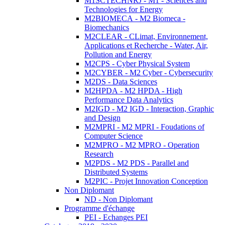
M1SCTECHNRJ - M1 - Sciences and
Technologies for Energy
M2BIOMECA - M2 Biomeca -
Biomechanics
M2CLEAR - CLimat, Environnement,
Applications et Recherche - Water, Air,
Pollution and Energy
M2CPS - Cyber Physical System
M2CYBER - M2 Cyber - Cybersecurity
M2DS - Data Sciences
M2HPDA - M2 HPDA - High
Performance Data Analytics
M2IGD - M2 IGD - Interaction, Graphic
and Design
M2MPRI - M2 MPRI - Foudations of
Computer Science
M2MPRO - M2 MPRO - Operation
Research
M2PDS - M2 PDS - Parallel and
Distributed Systems
M2PIC - Projet Innovation Conception
Non Diplomant
ND - Non Diplomant
Programme d'échange
PEI - Echanges PEI