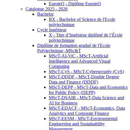
EuroteQ - Diplôme EuroteQ
Catalogue 2025 - 2026
Bachelor
BX - Bachelor of Science de l'Ecole
polytechnique
Cycle Ingénieur
X - Titre d’Ingénieur diplômé de l’École
polytechnique
Diplôme de formation gradué de l'Ecole
Polytechnique -MSc&T
MScT-AI-ViC - MScT-Artificial
Intelligence and Advanced Visual
Computing
MScT-CyS - MScT-Cybersecurity (CyS)
MScT-DDDF - MScT-Double Degree
Data and Finance (DDDF)
MScT-DEPP - MScT-Data and Economics
for Public Policy (DEPP)
MScT-DSAIB - MScT-Data Science and
AI for Business
MScT-EDACF - MScT-Economics, Data
Analytics and Corporate Finance
MScT-EESM - MScT-Environmental
Engineering and Sustainability
Management