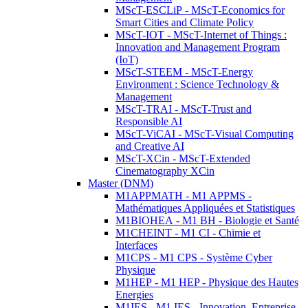
MScT-ESCLiP - MScT-Economics for
Smart Cities and Climate Policy
MScT-IOT - MScT-Internet of Things :
Innovation and Management Program
(IoT)
MScT-STEEM - MScT-Energy
Environment : Science Technology &
Management
MScT-TRAI - MScT-Trust and
Responsible AI
MScT-ViCAI - MScT-Visual Computing
and Creative AI
MScT-XCin - MScT-Extended
Cinematography XCin
Master (DNM)
M1APPMATH - M1 APPMS -
Mathématiques Appliquées et Statistiques
M1BIOHEA - M1 BH - Biologie et Santé
M1CHEINT - M1 CI - Chimie et
Interfaces
M1CPS - M1 CPS - Système Cyber
Physique
M1HEP - M1 HEP - Physique des Hautes
Energies
M1IES - M1 IES - Innovation, Entreprise