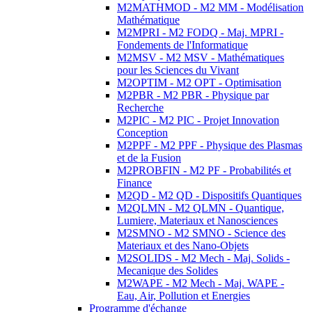
M2MATHMOD - M2 MM - Modélisation
Mathématique
M2MPRI - M2 FODQ - Maj. MPRI -
Fondements de l'Informatique
M2MSV - M2 MSV - Mathématiques
pour les Sciences du Vivant
M2OPTIM - M2 OPT - Optimisation
M2PBR - M2 PBR - Physique par
Recherche
M2PIC - M2 PIC - Projet Innovation
Conception
M2PPF - M2 PPF - Physique des Plasmas
et de la Fusion
M2PROBFIN - M2 PF - Probabilités et
Finance
M2QD - M2 QD - Dispositifs Quantiques
M2QLMN - M2 QLMN - Quantique,
Lumiere, Materiaux et Nanosciences
M2SMNO - M2 SMNO - Science des
Materiaux et des Nano-Objets
M2SOLIDS - M2 Mech - Maj. Solids -
Mecanique des Solides
M2WAPE - M2 Mech - Maj. WAPE -
Eau, Air, Pollution et Energies
Programme d'échange