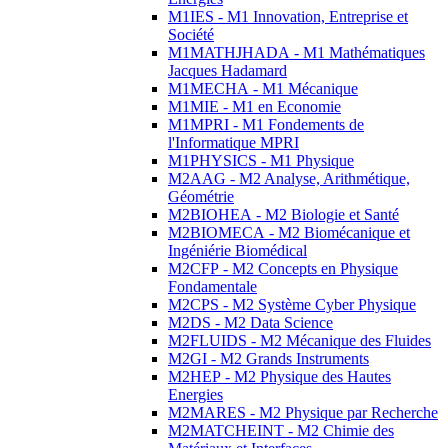
M1IES - M1 Innovation, Entreprise et
Société
M1MATHJHADA - M1 Mathématiques
Jacques Hadamard
M1MECHA - M1 Mécanique
M1MIE - M1 en Economie
M1MPRI - M1 Fondements de
l'Informatique MPRI
M1PHYSICS - M1 Physique
M2AAG - M2 Analyse, Arithmétique,
Géométrie
M2BIOHEA - M2 Biologie et Santé
M2BIOMECA - M2 Biomécanique et
Ingéniérie Biomédical
M2CFP - M2 Concepts en Physique
Fondamentale
M2CPS - M2 Système Cyber Physique
M2DS - M2 Data Science
M2FLUIDS - M2 Mécanique des Fluides
M2GI - M2 Grands Instruments
M2HEP - M2 Physique des Hautes
Energies
M2MARES - M2 Physique par Recherche
M2MATCHEINT - M2 Chimie des