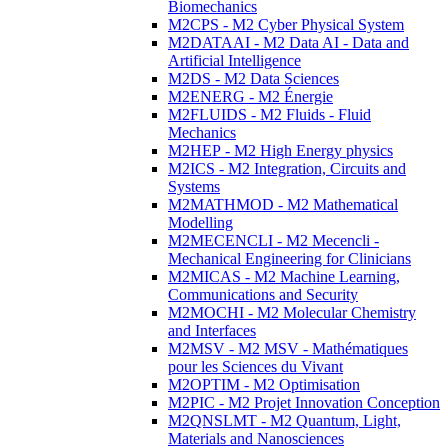
Biomechanics
M2CPS - M2 Cyber Physical System
M2DATAAI - M2 Data AI - Data and
Artificial Intelligence
M2DS - M2 Data Sciences
M2ENERG - M2 Énergie
M2FLUIDS - M2 Fluids - Fluid
Mechanics
M2HEP - M2 High Energy physics
M2ICS - M2 Integration, Circuits and
Systems
M2MATHMOD - M2 Mathematical
Modelling
M2MECENCLI - M2 Mecencli -
Mechanical Engineering for Clinicians
M2MICAS - M2 Machine Learning,
Communications and Security
M2MOCHI - M2 Molecular Chemistry
and Interfaces
M2MSV - M2 MSV - Mathématiques
pour les Sciences du Vivant
M2OPTIM - M2 Optimisation
M2PIC - M2 Projet Innovation Conception
M2QNSLMT - M2 Quantum, Light,
Materials and Nanosciences