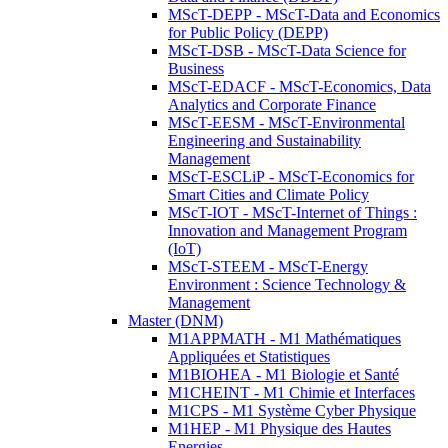
MScT-DEPP - MScT-Data and Economics
for Public Policy (DEPP)
MScT-DSB - MScT-Data Science for
Business
MScT-EDACF - MScT-Economics, Data
Analytics and Corporate Finance
MScT-EESM - MScT-Environmental
Engineering and Sustainability
Management
MScT-ESCLiP - MScT-Economics for
Smart Cities and Climate Policy
MScT-IOT - MScT-Internet of Things :
Innovation and Management Program
(IoT)
MScT-STEEM - MScT-Energy
Environment : Science Technology &
Management
Master (DNM)
M1APPMATH - M1 Mathématiques
Appliquées et Statistiques
M1BIOHEA - M1 Biologie et Santé
M1CHEINT - M1 Chimie et Interfaces
M1CPS - M1 Système Cyber Physique
M1HEP - M1 Physique des Hautes
Energies