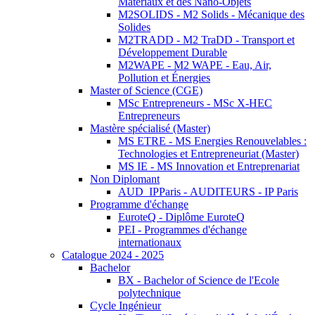
Matériaux et des Nano-Objets
M2SOLIDS - M2 Solids - Mécanique des
Solides
M2TRADD - M2 TraDD - Transport et
Développement Durable
M2WAPE - M2 WAPE - Eau, Air,
Pollution et Énergies
Master of Science (CGE)
MSc Entrepreneurs - MSc X-HEC
Entrepreneurs
Mastère spécialisé (Master)
MS ETRE - MS Energies Renouvelables :
Technologies et Entrepreneuriat (Master)
MS IE - MS Innovation et Entreprenariat
Non Diplomant
AUD_IPParis - AUDITEURS - IP Paris
Programme d'échange
EuroteQ - Diplôme EuroteQ
PEI - Programmes d'échange
internationaux
Catalogue 2024 - 2025
Bachelor
BX - Bachelor of Science de l'Ecole
polytechnique
Cycle Ingénieur