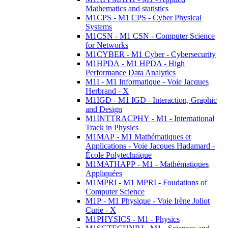
Mathematics and statistics
M1CPS - M1 CPS - Cyber Physical
Systems
M1CSN - M1 CSN - Computer Science
for Networks
M1CYBER - M1 Cyber - Cybersecurity
M1HPDA - M1 HPDA - High
Performance Data Analytics
M1I - M1 Informatique - Voie Jacques
Herbrand - X
M1IGD - M1 IGD - Interaction, Graphic
and Design
M1INTTRACPHY - M1 - International
Track in Physics
M1MAP - M1 Mathématiques et
Applications - Voie Jacques Hadamard -
École Polytechnique
M1MATHAPP - M1 - Mathématiques
Appliquées
M1MPRI - M1 MPRI - Foudations of
Computer Science
M1P - M1 Physique - Voie Irène Joliot
Curie - X
M1PHYSICS - M1 - Physics