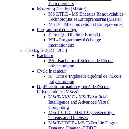
Entrepreneurs
Mastère spécialisé (Master)
MS ETRE - MS Energies Renouvelables :
Technologies et Entrepreneuriat (Master)
MS IE - MS Innovation et Entreprenariat
Programme d'échange
EuroteQ - Diplôme EuroteQ
PEI - Programmes d'échange
internationaux
Catalogue 2023 - 2024
Bachelor
BS - Bachelor of Science de l'Ecole
polytechnique
Cycle Ingénieur
X - Titre d’Ingénieur diplômé de l’École
polytechnique
Diplôme de formation gradué de l'Ecole
Polytechnique -MSc&T
MScT-AI-ViC - MScT-Artificial
Intelligence and Advanced Visual
Computing
MScT-CTD - MScT-Cybersecurity :
Threats and Defenses
MScT-DDDF - MScT-Double Degree
Data and Finance (DDDF)