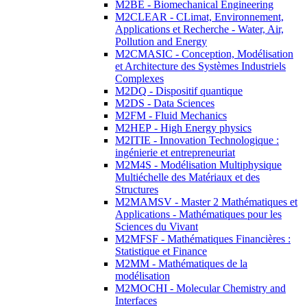
M2BE - Biomechanical Engineering
M2CLEAR - CLimat, Environnement,
Applications et Recherche - Water, Air,
Pollution and Energy
M2CMASIC - Conception, Modélisation
et Architecture des Systèmes Industriels
Complexes
M2DQ - Dispositif quantique
M2DS - Data Sciences
M2FM - Fluid Mechanics
M2HEP - High Energy physics
M2ITIE - Innovation Technologique :
ingénierie et entrepreneuriat
M2M4S - Modélisation Multiphysique
Multiéchelle des Matériaux et des
Structures
M2MAMSV - Master 2 Mathématiques et
Applications - Mathématiques pour les
Sciences du Vivant
M2MFSF - Mathématiques Financières :
Statistique et Finance
M2MM - Mathématiques de la
modélisation
M2MOCHI - Molecular Chemistry and
Interfaces