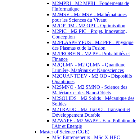
M2MPRI - M2 MPRI - Fondements de
l'Informatique
M2MSV - M2 MSV - Mathématiques
pour les Sciences du Vivant
M2OPTIM - M2 OPT - Optimisation
M2PIC - M2 PIC - Projet, Innovation,
Conception
M2PLASPHYFUS - M2 PPF - Physique
des Plasmas et de la Fusion
M2PROBFIN - M2 PF - Probabilités et
Finance
M2QLMN - M2 QLMN - Quantique,
Lumière, Matériaux et Nanosciences
M2QUANTDEV - M2 QD - Dispositifs
Quantiques
M2SMNO - M2 SMNO - Science des
Matériaux et des Nano-Objets
M2SOLIDS - M2 Solids - Mécanique des
Solides
M2TRADD - M2 TraDD - Transport et
Développement Durable
M2WAPE - M2 WAPE - Eau, Pollution de
l'Air et Energie
Master of Science (CGE)
MSc Entrepreneurs - MSc X-HEC