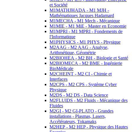
et Société
M1MATHJHADA - M1 MJH -
Mathématiques Jacques Hadamard
M1MECHA - M1 Mech - Mécanique
M1MIE - M1 MiE - Master en Economie
M1MPRI - M1 MPRI - Fondements de
l'Informatique
M1PHYSICS - M1 PHYS - Physique
M2AAG - M2 AAG - Analyse,
Arithmétique, Géométrie
M2BIOHEA - M2 BH - Biologie et Santé
M2BIOMECA - M2 BME - Ingénierie
BioMédicale
M2CHEINT - M2 CI - Chimie et
Interfaces
M2CPS - M2 CPS - Système Cyber
Physique
M2DS - M2 DS - Data Science
M2FLUIDS - M2 Fluids - Mécanique des
Fluides
M2GI - M2 GI-PLATO - Grandes
installations - Plasmas, Lasers,
Accélérateurs, Tokamaks
M2HEP - M2 HEP - Physique des Hautes