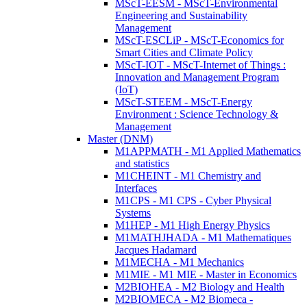
MScT-EESM - MScT-Environmental
Engineering and Sustainability
Management
MScT-ESCLiP - MScT-Economics for
Smart Cities and Climate Policy
MScT-IOT - MScT-Internet of Things :
Innovation and Management Program
(IoT)
MScT-STEEM - MScT-Energy
Environment : Science Technology &
Management
Master (DNM)
M1APPMATH - M1 Applied Mathematics
and statistics
M1CHEINT - M1 Chemistry and
Interfaces
M1CPS - M1 CPS - Cyber Physical
Systems
M1HEP - M1 High Energy Physics
M1MATHJHADA - M1 Mathematiques
Jacques Hadamard
M1MECHA - M1 Mechanics
M1MIE - M1 MIE - Master in Economics
M2BIOHEA - M2 Biology and Health
M2BIOMECA - M2 Biomeca -