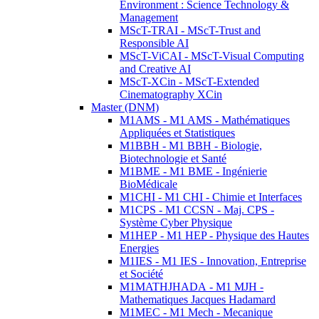
Environment : Science Technology &
Management
MScT-TRAI - MScT-Trust and
Responsible AI
MScT-ViCAI - MScT-Visual Computing
and Creative AI
MScT-XCin - MScT-Extended
Cinematography XCin
Master (DNM)
M1AMS - M1 AMS - Mathématiques
Appliquées et Statistiques
M1BBH - M1 BBH - Biologie,
Biotechnologie et Santé
M1BME - M1 BME - Ingénierie
BioMédicale
M1CHI - M1 CHI - Chimie et Interfaces
M1CPS - M1 CCSN - Maj. CPS -
Système Cyber Physique
M1HEP - M1 HEP - Physique des Hautes
Energies
M1IES - M1 IES - Innovation, Entreprise
et Société
M1MATHJHADA - M1 MJH -
Mathematiques Jacques Hadamard
M1MEC - M1 Mech - Mecanique