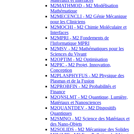
Matériaux et Interfaces
M2MATHMOD - M2 Modélisation
Mathématique
M2MECENCLI - M2 Génie Mécanique
pour les Cliniciens
M2MOCHI - M2 Chimie Moléculaire et
Interfaces
M2MPRI - M2 Fondements de
l'Informatique MPRI
M2MSV - M2 Mathématiques pour les
Sciences du Vivant
M2OPTIM - M2 Optimisation
M2PIC - M2 Projet, Innovation,
Conception
M2PLASPHYFUS - M2 Physique des
Plasmas et de la Fusion
M2PROBFIN - M2 Probabilités et
Finance
M2QNSLMT - M2 Quantique, Lumière,
Matériaux et Nanosciences
M2QUANTDEV - M2 Dispositifs
Quantiques
M2SMNO - M2 Science des Matériaux et
des Nano-Objets
M2SOLIDS - M2 Mécanique des Solides