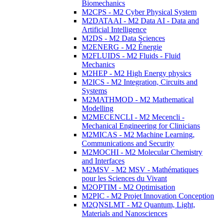
Biomechanics
M2CPS - M2 Cyber Physical System
M2DATAAI - M2 Data AI - Data and
Artificial Intelligence
M2DS - M2 Data Sciences
M2ENERG - M2 Énergie
M2FLUIDS - M2 Fluids - Fluid
Mechanics
M2HEP - M2 High Energy physics
M2ICS - M2 Integration, Circuits and
Systems
M2MATHMOD - M2 Mathematical
Modelling
M2MECENCLI - M2 Mecencli -
Mechanical Engineering for Clinicians
M2MICAS - M2 Machine Learning,
Communications and Security
M2MOCHI - M2 Molecular Chemistry
and Interfaces
M2MSV - M2 MSV - Mathématiques
pour les Sciences du Vivant
M2OPTIM - M2 Optimisation
M2PIC - M2 Projet Innovation Conception
M2QNSLMT - M2 Quantum, Light,
Materials and Nanosciences