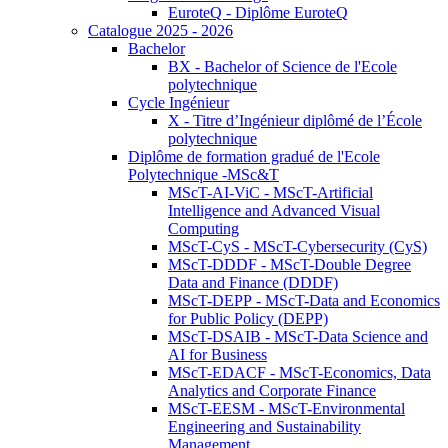
EuroteQ - Diplôme EuroteQ
Catalogue 2025 - 2026
Bachelor
BX - Bachelor of Science de l'Ecole
polytechnique
Cycle Ingénieur
X - Titre d’Ingénieur diplômé de l’École
polytechnique
Diplôme de formation gradué de l'Ecole
Polytechnique -MSc&T
MScT-AI-ViC - MScT-Artificial
Intelligence and Advanced Visual
Computing
MScT-CyS - MScT-Cybersecurity (CyS)
MScT-DDDF - MScT-Double Degree
Data and Finance (DDDF)
MScT-DEPP - MScT-Data and Economics
for Public Policy (DEPP)
MScT-DSAIB - MScT-Data Science and
AI for Business
MScT-EDACF - MScT-Economics, Data
Analytics and Corporate Finance
MScT-EESM - MScT-Environmental
Engineering and Sustainability
Management