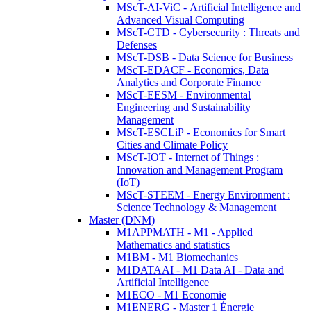
MScT-AI-ViC - Artificial Intelligence and
Advanced Visual Computing
MScT-CTD - Cybersecurity : Threats and
Defenses
MScT-DSB - Data Science for Business
MScT-EDACF - Economics, Data
Analytics and Corporate Finance
MScT-EESM - Environmental
Engineering and Sustainability
Management
MScT-ESCLiP - Economics for Smart
Cities and Climate Policy
MScT-IOT - Internet of Things :
Innovation and Management Program
(IoT)
MScT-STEEM - Energy Environment :
Science Technology & Management
Master (DNM)
M1APPMATH - M1 - Applied
Mathematics and statistics
M1BM - M1 Biomechanics
M1DATAAI - M1 Data AI - Data and
Artificial Intelligence
M1ECO - M1 Economie
M1ENERG - Master 1 Énergie