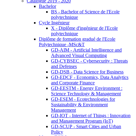
Catalogue 2019 - 2020
Bachelor
BS - Bachelor of Science de l'Ecole
polytechnique
Cycle Ingénieur
X - Diplôme d'ingénieur de l'Ecole
polytechnique
Diplôme de formation gradué de l'Ecole
Polytechnique -MSc&T
GD-AIM - Artificial Intelligence and
Advanced Visual Computing
GD-CYBSEC - Cybersecurity : Threats
and Defenses
GD-DSB - Data Science for Business
GD-EDCF - Economics, Data Analytics
and Corporate Finance
GD-EESTM - Energy Environment :
Science Technology & Management
GD-ESEM - Ecotechnologies for
Sustainability & Environment
Management
GD-IOT - Internet of Things : Innovation
and Management Program (IoT)
GD-SCUP - Smart Cities and Urban
Policy