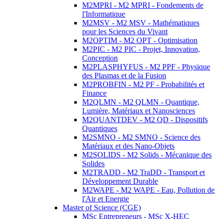
M2MPRI - M2 MPRI - Fondements de
l'Informatique
M2MSV - M2 MSV - Mathématiques
pour les Sciences du Vivant
M2OPTIM - M2 OPT - Optimisation
M2PIC - M2 PIC - Projet, Innovation,
Conception
M2PLASPHYFUS - M2 PPF - Physique
des Plasmas et de la Fusion
M2PROBFIN - M2 PF - Probabilités et
Finance
M2QLMN - M2 QLMN - Quantique,
Lumière, Matériaux et Nanosciences
M2QUANTDEV - M2 QD - Dispositifs
Quantiques
M2SMNO - M2 SMNO - Science des
Matériaux et des Nano-Objets
M2SOLIDS - M2 Solids - Mécanique des
Solides
M2TRADD - M2 TraDD - Transport et
Développement Durable
M2WAPE - M2 WAPE - Eau, Pollution de
l'Air et Energie
Master of Science (CGE)
MSc Entrepreneurs - MSc X-HEC