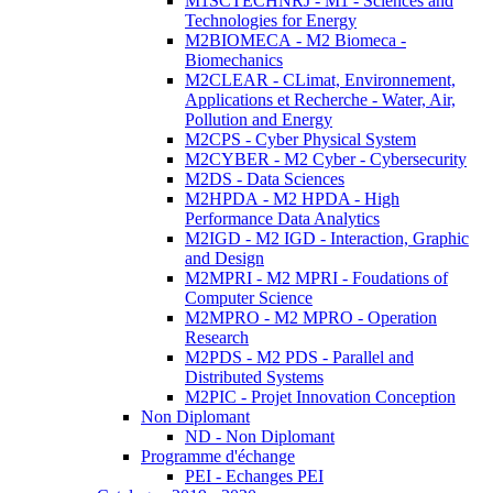
M1SCTECHNRJ - M1 - Sciences and
Technologies for Energy
M2BIOMECA - M2 Biomeca -
Biomechanics
M2CLEAR - CLimat, Environnement,
Applications et Recherche - Water, Air,
Pollution and Energy
M2CPS - Cyber Physical System
M2CYBER - M2 Cyber - Cybersecurity
M2DS - Data Sciences
M2HPDA - M2 HPDA - High
Performance Data Analytics
M2IGD - M2 IGD - Interaction, Graphic
and Design
M2MPRI - M2 MPRI - Foudations of
Computer Science
M2MPRO - M2 MPRO - Operation
Research
M2PDS - M2 PDS - Parallel and
Distributed Systems
M2PIC - Projet Innovation Conception
Non Diplomant
ND - Non Diplomant
Programme d'échange
PEI - Echanges PEI