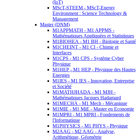
(IoT)
MScT-STEEM - MScT-Energy
Environment : Science Technology &
Management
Master (DNM)
M1APPMATH - M1 APPMS -
Mathématiques Appliquées et Statistiques
M1BIOHEA - M1 BH - Biologie et Santé
M1CHEINT - M1 CI - Chimie et
Interfaces
M1CPS - M1 CPS - Système Cyber
Physique
M1HEP - M1 HEP - Physique des Hautes
Energies
M1IES - M1 IES - Innovation, Entreprise
et Société
M1MATHJHADA - M1 MJH -
Mathématiques Jacques Hadamard
M1MECHA - M1 Mech - Mécanique
M1MIE - M1 MiE - Master en Economie
M1MPRI - M1 MPRI - Fondements de
l'Informatique
M1PHYSICS - M1 PHYS - Physique
M2AAG - M2 AAG - Analyse,
Arithmétique, Géométrie