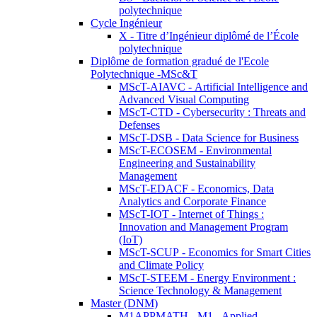
polytechnique
Cycle Ingénieur
X - Titre d’Ingénieur diplômé de l’École
polytechnique
Diplôme de formation gradué de l'Ecole
Polytechnique -MSc&T
MScT-AIAVC - Artificial Intelligence and
Advanced Visual Computing
MScT-CTD - Cybersecurity : Threats and
Defenses
MScT-DSB - Data Science for Business
MScT-ECOSEM - Environmental
Engineering and Sustainability
Management
MScT-EDACF - Economics, Data
Analytics and Corporate Finance
MScT-IOT - Internet of Things :
Innovation and Management Program
(IoT)
MScT-SCUP - Economics for Smart Cities
and Climate Policy
MScT-STEEM - Energy Environment :
Science Technology & Management
Master (DNM)
M1APPMATH - M1 - Applied