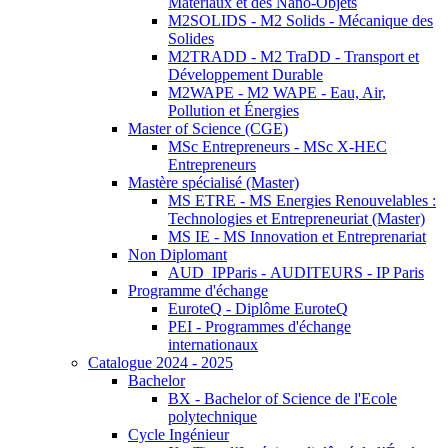
Matériaux et des Nano-Objets
M2SOLIDS - M2 Solids - Mécanique des
Solides
M2TRADD - M2 TraDD - Transport et
Développement Durable
M2WAPE - M2 WAPE - Eau, Air,
Pollution et Énergies
Master of Science (CGE)
MSc Entrepreneurs - MSc X-HEC
Entrepreneurs
Mastère spécialisé (Master)
MS ETRE - MS Energies Renouvelables :
Technologies et Entrepreneuriat (Master)
MS IE - MS Innovation et Entreprenariat
Non Diplomant
AUD_IPParis - AUDITEURS - IP Paris
Programme d'échange
EuroteQ - Diplôme EuroteQ
PEI - Programmes d'échange
internationaux
Catalogue 2024 - 2025
Bachelor
BX - Bachelor of Science de l'Ecole
polytechnique
Cycle Ingénieur