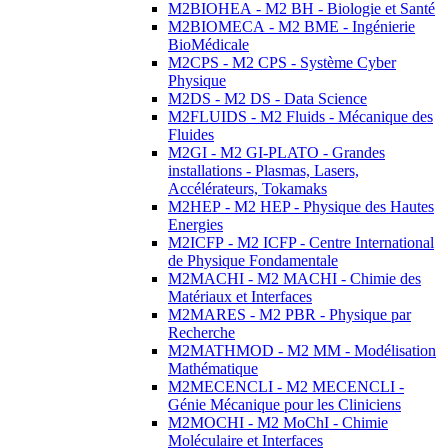
M2BIOHEA - M2 BH - Biologie et Santé
M2BIOMECA - M2 BME - Ingénierie
BioMédicale
M2CPS - M2 CPS - Système Cyber
Physique
M2DS - M2 DS - Data Science
M2FLUIDS - M2 Fluids - Mécanique des
Fluides
M2GI - M2 GI-PLATO - Grandes
installations - Plasmas, Lasers,
Accélérateurs, Tokamaks
M2HEP - M2 HEP - Physique des Hautes
Energies
M2ICFP - M2 ICFP - Centre International
de Physique Fondamentale
M2MACHI - M2 MACHI - Chimie des
Matériaux et Interfaces
M2MARES - M2 PBR - Physique par
Recherche
M2MATHMOD - M2 MM - Modélisation
Mathématique
M2MECENCLI - M2 MECENCLI -
Génie Mécanique pour les Cliniciens
M2MOCHI - M2 MoChI - Chimie
Moléculaire et Interfaces