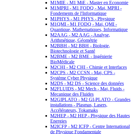
M1MIE - M1 MiE - Master en Economie
M1MPRI - M1 FODQ - Maj. MPRI -
Fondements de l'Informatique
M1PHYS - M1 PHYS - Physique
M1QMI - M1 FODQ - Maj. QMI -
Quantique, Mathematiques, Informatique
M2AAG - M2 AAG - Analyse,
Arithmétique, Géométrie
M2BBH - M2 BBH - Biologie,
Biotechnologie et Santé
M2BME - M2 BME - Ingénierie
BioMédicale
M2CHI - M2 CHI - Chimie et Interfaces
M2CPS - M2 CCSN - Maj. CPS -
Système Cyber Physique
M2DS - M2 DS - Science des données
M2FLUIDS - M2 Mech - Maj. Fluids -
Mecanique des Fluides
M2GIPLATO - M2 GI-PLATO - Grandes
installations - Plasmas, Lasers,
Accélérateurs, Tokamaks
M2HEP - M2 HEP - Physique des Hautes
Energies
M2ICFP - M2 ICFP - Centre International
de Physique Fondamentale