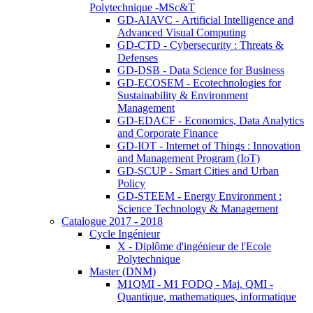
Polytechnique -MSc&T
GD-AIAVC - Artificial Intelligence and
Advanced Visual Computing
GD-CTD - Cybersecurity : Threats &
Defenses
GD-DSB - Data Science for Business
GD-ECOSEM - Ecotechnologies for
Sustainability & Environment
Management
GD-EDACF - Economics, Data Analytics
and Corporate Finance
GD-IOT - Internet of Things : Innovation
and Management Program (IoT)
GD-SCUP - Smart Cities and Urban
Policy
GD-STEEM - Energy Environment :
Science Technology & Management
Catalogue 2017 - 2018
Cycle Ingénieur
X - Diplôme d'ingénieur de l'Ecole
Polytechnique
Master (DNM)
M1QMI - M1 FODQ - Maj. QMI -
Quantique, mathematiques, informatique