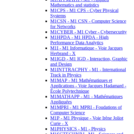
Mathematics and statistics
M1CPS - M1 CPS - Cyber Physical
Systems
M1CSN - M1 CSN - Computer Science
for Networks
M1CYBER - M1 Cyber - Cybersecurity
M1HPDA - M1 HPDA - High
Performance Data Analytics
M1I - M1 Informatique - Voie Jacques
Herbrand - X
M1IGD - M1 IGD - Interaction, Graphic
and Design
M1INTTRACPHY - M1 - International
Track in Physics
M1MAP - M1 Mathématiques et
Applications - Voie Jacques Hadamard -
École Polytechnique
M1MATHAPP - M1 - Mathématiques
Appliquées
M1MPRI - M1 MPRI - Foudations of
Computer Science
M1P - M1 Physique - Voie Irène Joliot
Curie - X
M1PHYSICS - M1 - Physics