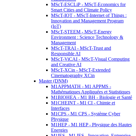
MScT-ESCLiP - MScT-Economics for
Smart Cities and Climate Policy
MScT-IOT - MScT-Internet of Things :
Innovation and Management Program
(IoT)
MScT-STEEM - MScT-Energy
Environment : Science Technology &
Management
MScT-TRAI - MScT-Trust and
Responsible AI
MScT-ViCAI - MScT-Visual Computing
and Creative AI
MScT-XCin - MScT-Extended
Cinematography XCin
Master (DNM)
M1APPMATH - M1 APPMS -
Mathématiques Appliquées et Statistiques
M1BIOHEA - M1 BH - Biologie et Santé
M1CHEINT - M1 CI - Chimie et
Interfaces
M1CPS - M1 CPS - Système Cyber
Physique
M1HEP - M1 HEP - Physique des Hautes
Energies
M1IES - M1 IES - Innovation, Entreprise