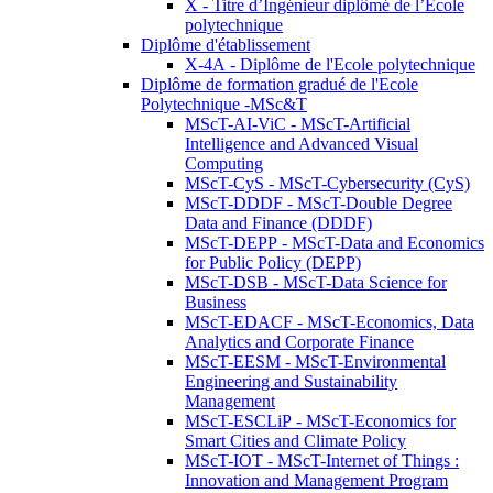
X - Titre d’Ingénieur diplômé de l’École
polytechnique
Diplôme d'établissement
X-4A - Diplôme de l'Ecole polytechnique
Diplôme de formation gradué de l'Ecole
Polytechnique -MSc&T
MScT-AI-ViC - MScT-Artificial
Intelligence and Advanced Visual
Computing
MScT-CyS - MScT-Cybersecurity (CyS)
MScT-DDDF - MScT-Double Degree
Data and Finance (DDDF)
MScT-DEPP - MScT-Data and Economics
for Public Policy (DEPP)
MScT-DSB - MScT-Data Science for
Business
MScT-EDACF - MScT-Economics, Data
Analytics and Corporate Finance
MScT-EESM - MScT-Environmental
Engineering and Sustainability
Management
MScT-ESCLiP - MScT-Economics for
Smart Cities and Climate Policy
MScT-IOT - MScT-Internet of Things :
Innovation and Management Program