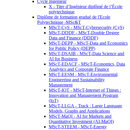
Cycle Ingénieur
X - Titre d’Ingénieur diplômé de l’École
polytechnique
Diplôme de formation gradué de l'Ecole
Polytechnique -MSc&T
MScT-CyS - MScT-Cybersecurity (CyS)
MScT-DDDF - MScT-Double Degree
Data and Finance (DDDF)
MScT-DEPP - MScT-Data and Economics
for Public Policy (DEPP)
MScT-DSAIB - MScT-Data Science and
AI for Business
MScT-EDACF - MScT-Economics, Data
Analytics and Corporate Finance
MScT-EESM - MScT-Environmental
Engineering and Sustainability
Management
MScT-IOT - MScT-Internet of Things :
Innovation and Management Program
(IoT)
MScT-LLGA - Track : Large Language
Models, Graphs and Applications
MScT-MaQI - AI for Markets and
Quantitative Investment (AI-MaQI)
MScT-STEEM - MScT-Energy