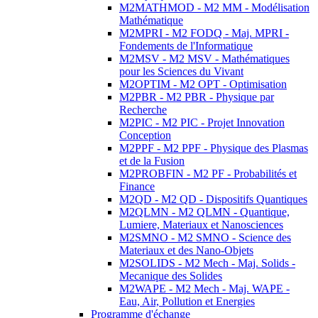
M2MATHMOD - M2 MM - Modélisation
Mathématique
M2MPRI - M2 FODQ - Maj. MPRI -
Fondements de l'Informatique
M2MSV - M2 MSV - Mathématiques
pour les Sciences du Vivant
M2OPTIM - M2 OPT - Optimisation
M2PBR - M2 PBR - Physique par
Recherche
M2PIC - M2 PIC - Projet Innovation
Conception
M2PPF - M2 PPF - Physique des Plasmas
et de la Fusion
M2PROBFIN - M2 PF - Probabilités et
Finance
M2QD - M2 QD - Dispositifs Quantiques
M2QLMN - M2 QLMN - Quantique,
Lumiere, Materiaux et Nanosciences
M2SMNO - M2 SMNO - Science des
Materiaux et des Nano-Objets
M2SOLIDS - M2 Mech - Maj. Solids -
Mecanique des Solides
M2WAPE - M2 Mech - Maj. WAPE -
Eau, Air, Pollution et Energies
Programme d'échange