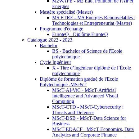
M2WAPE - M2 Eau, Pollution de l'Air et
Energies
Mastère spécialisé (Master)
MS ETRE - MS Energies Renouvelables :
Technologies et Entrepreneuriat (Master)
Programme d'échange
EuroteQ - Diplôme EuroteQ
Catalogue 2022 - 2023
Bachelor
BS - Bachelor of Science de l'Ecole
polytechnique
Cycle Ingénieur
X - Titre d’Ingénieur diplômé de l’École
polytechnique
Diplôme de formation gradué de l'Ecole
Polytechnique -MSc&T
MScT-AI-ViC - MScT-Artificial
Intelligence and Advanced Visual
Computing
MScT-CTD - MScT-Cybersecurity :
Threats and Defenses
MScT-DSB - MScT-Data Science for
Business
MScT-EDACF - MScT-Economics, Data
Analytics and Corporate Finance