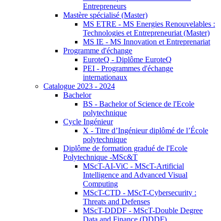
Entrepreneurs
Mastère spécialisé (Master)
MS ETRE - MS Energies Renouvelables :
Technologies et Entrepreneuriat (Master)
MS IE - MS Innovation et Entreprenariat
Programme d'échange
EuroteQ - Diplôme EuroteQ
PEI - Programmes d'échange
internationaux
Catalogue 2023 - 2024
Bachelor
BS - Bachelor of Science de l'Ecole
polytechnique
Cycle Ingénieur
X - Titre d’Ingénieur diplômé de l’École
polytechnique
Diplôme de formation gradué de l'Ecole
Polytechnique -MSc&T
MScT-AI-ViC - MScT-Artificial
Intelligence and Advanced Visual
Computing
MScT-CTD - MScT-Cybersecurity :
Threats and Defenses
MScT-DDDF - MScT-Double Degree
Data and Finance (DDDF)