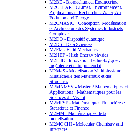
M2BE - Biomechanical Engineering
M2CLEAR - CLimat, Environnement,
Applications et Recherche - Water, Air,
Pollution and Energy
M2CMASIC - Conception, Modélisation
et Architecture des Systèmes Industriels
Complexes
M2DQ - Dispositif quantique
M2DS - Data Sciences
M2FM - Fluid Mechanics
M2HEP - High Energy physics
M2ITIE - Innovation Technologique :
ingénierie et entrepreneuriat
M2M4S - Modélisation Multiphysique
Multiéchelle des Matériaux et des
Structures
M2MAMSV - Master 2 Mathématiques et
Applications - Mathématiques pour les
Sciences du Vivant
M2MFSF - Mathématiques Financières :
Statistique et Finance
M2MM - Mathématiques de la
modélisation
M2MOCHI - Molecular Chemistry and
Interfaces