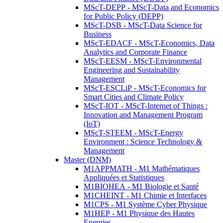
MScT-DEPP - MScT-Data and Economics
for Public Policy (DEPP)
MScT-DSB - MScT-Data Science for
Business
MScT-EDACF - MScT-Economics, Data
Analytics and Corporate Finance
MScT-EESM - MScT-Environmental
Engineering and Sustainability
Management
MScT-ESCLiP - MScT-Economics for
Smart Cities and Climate Policy
MScT-IOT - MScT-Internet of Things :
Innovation and Management Program
(IoT)
MScT-STEEM - MScT-Energy
Environment : Science Technology &
Management
Master (DNM)
M1APPMATH - M1 Mathématiques
Appliquées et Statistiques
M1BIOHEA - M1 Biologie et Santé
M1CHEINT - M1 Chimie et Interfaces
M1CPS - M1 Système Cyber Physique
M1HEP - M1 Physique des Hautes
Energies