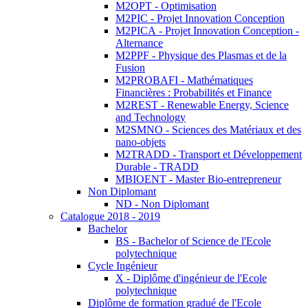
M2OPT - Optimisation
M2PIC - Projet Innovation Conception
M2PICA - Projet Innovation Conception -
Alternance
M2PPF - Physique des Plasmas et de la
Fusion
M2PROBAFI - Mathématiques
Financières : Probabilités et Finance
M2REST - Renewable Energy, Science
and Technology
M2SMNO - Sciences des Matériaux et des
nano-objets
M2TRADD - Transport et Développement
Durable - TRADD
MBIOENT - Master Bio-entrepreneur
Non Diplomant
ND - Non Diplomant
Catalogue 2018 - 2019
Bachelor
BS - Bachelor of Science de l'Ecole
polytechnique
Cycle Ingénieur
X - Diplôme d'ingénieur de l'Ecole
polytechnique
Diplôme de formation gradué de l'Ecole