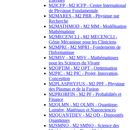
Energies
M2ICFP - M2 ICFP - Centre International
de Physique Fondamentale
M2MARES - M2 PBR - Physique par
Recherche
M2MATHMOD - M2 MM - Modélisation
Mathématique
M2MECENCLI - M2 MECENCLI -
Génie Mécanique pour les Cliniciens
M2MPRI - M2 MPRI - Fondements de
l'Informatique
M2MSV - M2 MSV - Mathématiques
pour les Sciences du Vivant
M2OPTIM - M2 OPT - Optimisation
M2PIC - M2 PIC - Projet, Innovation,
Conception
M2PLASPHYFUS - M2 PPF - Physique
des Plasmas et de la Fusion
M2PROBFIN - M2 PF - Probabilités et
Finance
M2QLMN - M2 QLMN - Quantique,
Lumière, Matériaux et Nanosciences
M2QUANTDEV - M2 QD - Dispositifs
Quantiques
M2SMNO - M2 SMNO - Science des