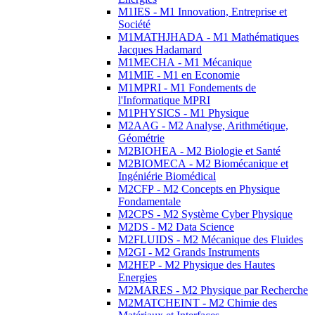
M1IES - M1 Innovation, Entreprise et
Société
M1MATHJHADA - M1 Mathématiques
Jacques Hadamard
M1MECHA - M1 Mécanique
M1MIE - M1 en Economie
M1MPRI - M1 Fondements de
l'Informatique MPRI
M1PHYSICS - M1 Physique
M2AAG - M2 Analyse, Arithmétique,
Géométrie
M2BIOHEA - M2 Biologie et Santé
M2BIOMECA - M2 Biomécanique et
Ingéniérie Biomédical
M2CFP - M2 Concepts en Physique
Fondamentale
M2CPS - M2 Système Cyber Physique
M2DS - M2 Data Science
M2FLUIDS - M2 Mécanique des Fluides
M2GI - M2 Grands Instruments
M2HEP - M2 Physique des Hautes
Energies
M2MARES - M2 Physique par Recherche
M2MATCHEINT - M2 Chimie des