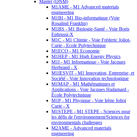
Master (DNM)
M1AME - M1 Advanced materials
engineering
M1BI - M1 Bio-informatique (Voie
Rosalind Franklin)
M1BS - M1 Biologie-Santé - Voie Boris
Ephrussi-X
M1C - M1 Chimie - Voie Fréderic Joliot-
Curie - Ecole Polytechnique
M1ECO - M1 Economie
M1HEP - M1 High Energy Physics
M1I - M1 Informatique - Voie Jacques
Herbrand - X
M1IESVIT - M1 Innovation, Entreprise, et
Société - Voie Innovation technologique
M1MAP - M1 Mathématiques et
Applications - Voie Jacques Hadamard -
École Polytechnique
M1P - M1 Physique - Voie Irène Joliot
Curie - X
M1STEPE - M1 STEPE - Sciences pour
les défis de l'environnement/Sciences for
environmentals challenges
M2AME - Advanced materials
engineering