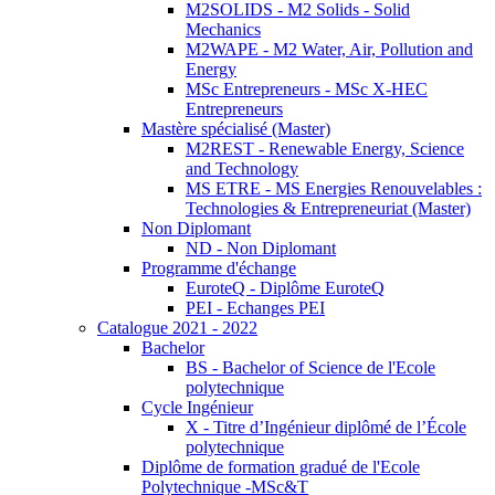
M2SOLIDS - M2 Solids - Solid
Mechanics
M2WAPE - M2 Water, Air, Pollution and
Energy
MSc Entrepreneurs - MSc X-HEC
Entrepreneurs
Mastère spécialisé (Master)
M2REST - Renewable Energy, Science
and Technology
MS ETRE - MS Energies Renouvelables :
Technologies & Entrepreneuriat (Master)
Non Diplomant
ND - Non Diplomant
Programme d'échange
EuroteQ - Diplôme EuroteQ
PEI - Echanges PEI
Catalogue 2021 - 2022
Bachelor
BS - Bachelor of Science de l'Ecole
polytechnique
Cycle Ingénieur
X - Titre d’Ingénieur diplômé de l’École
polytechnique
Diplôme de formation gradué de l'Ecole
Polytechnique -MSc&T