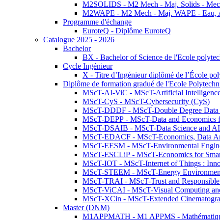
M2SOLIDS - M2 Mech - Maj. Solids - Meca
M2WAPE - M2 Mech - Maj. WAPE - Eau, Air
Programme d'échange
EuroteQ - Diplôme EuroteQ
Catalogue 2025 - 2026
Bachelor
BX - Bachelor of Science de l'Ecole polyte
Cycle Ingénieur
X - Titre d’Ingénieur diplômé de l’École po
Diplôme de formation gradué de l'Ecole Polytec
MScT-AI-ViC - MScT-Artificial Intelligen
MScT-CyS - MScT-Cybersecurity (CyS)
MScT-DDDF - MScT-Double Degree Data 
MScT-DEPP - MScT-Data and Economics fo
MScT-DSAIB - MScT-Data Science and AI 
MScT-EDACF - MScT-Economics, Data Anal
MScT-EESM - MScT-Environmental Enginee
MScT-ESCLiP - MScT-Economics for Smart 
MScT-IOT - MScT-Internet of Things : Inn
MScT-STEEM - MScT-Energy Environment 
MScT-TRAI - MScT-Trust and Responsible
MScT-ViCAI - MScT-Visual Computing and
MScT-XCin - MScT-Extended Cinematogr
Master (DNM)
M1APPMATH - M1 APPMS - Mathématiques A