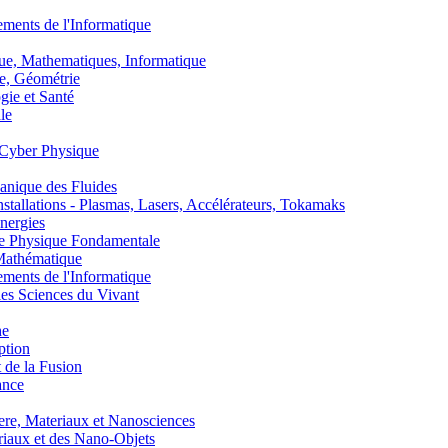
nts de l'Informatique
, Mathematiques, Informatique
, Géométrie
ie et Santé
le
Cyber Physique
nique des Fluides
lations - Plasmas, Lasers, Accélérateurs, Tokamaks
nergies
de Physique Fondamentale
athématique
nts de l'Informatique
s Sciences du Vivant
he
ption
 de la Fusion
ance
, Materiaux et Nanosciences
aux et des Nano-Objets