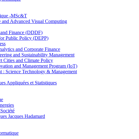
hnique -MSc&T
ce and Advanced Visual Computing
and Finance (DDDF)
r Public Policy (DEPP)
ess
ytics and Corporate Finance
ring and Sustainability Management
Cities and Climate Policy
ovation and Management Program (IoT)
: Science Technology & Management
ppliquées et Statistiques
ue
nergies
 Société
es Jacques Hadamard
ormatique