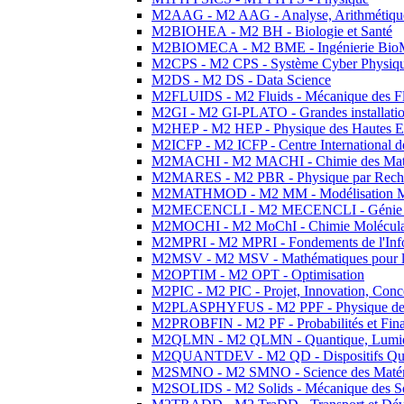
M2AAG - M2 AAG - Analyse, Arithmétique
M2BIOHEA - M2 BH - Biologie et Santé
M2BIOMECA - M2 BME - Ingénierie BioM
M2CPS - M2 CPS - Système Cyber Physiq
M2DS - M2 DS - Data Science
M2FLUIDS - M2 Fluids - Mécanique des Fl
M2GI - M2 GI-PLATO - Grandes installation
M2HEP - M2 HEP - Physique des Hautes E
M2ICFP - M2 ICFP - Centre International 
M2MACHI - M2 MACHI - Chimie des Matéri
M2MARES - M2 PBR - Physique par Rech
M2MATHMOD - M2 MM - Modélisation M
M2MECENCLI - M2 MECENCLI - Génie Méc
M2MOCHI - M2 MoChI - Chimie Moléculaire
M2MPRI - M2 MPRI - Fondements de l'Inf
M2MSV - M2 MSV - Mathématiques pour le
M2OPTIM - M2 OPT - Optimisation
M2PIC - M2 PIC - Projet, Innovation, Conc
M2PLASPHYFUS - M2 PPF - Physique des P
M2PROBFIN - M2 PF - Probabilités et Fin
M2QLMN - M2 QLMN - Quantique, Lumière
M2QUANTDEV - M2 QD - Dispositifs Qua
M2SMNO - M2 SMNO - Science des Matéri
M2SOLIDS - M2 Solids - Mécanique des So