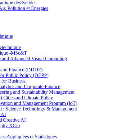
nique des Solides
, Pollution et Energies
chnique
lytechnique
hnique -MSc&T
ce and Advanced Visual Computing
and Finance (DDDF)
r Public Policy (DEPP)
for Business
ytics and Corporate Finance
ring and Sustainability Management
Cities and Climate Policy
ovation and Management Program (IoT)
: Science Technology & Management
 AI
 Creative AI
aphy XCin
ppliquées et Statistiques