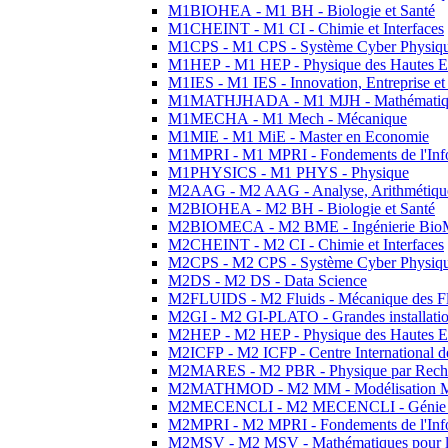
M1BIOHEA - M1 BH - Biologie et Santé
M1CHEINT - M1 CI - Chimie et Interfaces
M1CPS - M1 CPS - Système Cyber Physiq
M1HEP - M1 HEP - Physique des Hautes E
M1IES - M1 IES - Innovation, Entreprise et
M1MATHJHADA - M1 MJH - Mathématiqu
M1MECHA - M1 Mech - Mécanique
M1MIE - M1 MiE - Master en Economie
M1MPRI - M1 MPRI - Fondements de l'Inf
M1PHYSICS - M1 PHYS - Physique
M2AAG - M2 AAG - Analyse, Arithmétique
M2BIOHEA - M2 BH - Biologie et Santé
M2BIOMECA - M2 BME - Ingénierie BioM
M2CHEINT - M2 CI - Chimie et Interfaces
M2CPS - M2 CPS - Système Cyber Physiq
M2DS - M2 DS - Data Science
M2FLUIDS - M2 Fluids - Mécanique des Fl
M2GI - M2 GI-PLATO - Grandes installation
M2HEP - M2 HEP - Physique des Hautes E
M2ICFP - M2 ICFP - Centre International 
M2MARES - M2 PBR - Physique par Rech
M2MATHMOD - M2 MM - Modélisation M
M2MECENCLI - M2 MECENCLI - Génie Méc
M2MPRI - M2 MPRI - Fondements de l'Inf
M2MSV - M2 MSV - Mathématiques pour le