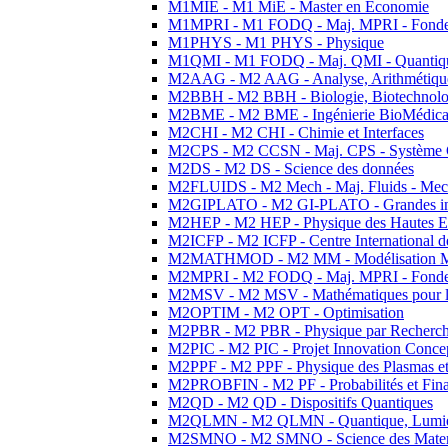
M1MIE - M1 MiE - Master en Economie
M1MPRI - M1 FODQ - Maj. MPRI - Fondeme
M1PHYS - M1 PHYS - Physique
M1QMI - M1 FODQ - Maj. QMI - Quantique
M2AAG - M2 AAG - Analyse, Arithmétique
M2BBH - M2 BBH - Biologie, Biotechnolog
M2BME - M2 BME - Ingénierie BioMédica
M2CHI - M2 CHI - Chimie et Interfaces
M2CPS - M2 CCSN - Maj. CPS - Système 
M2DS - M2 DS - Science des données
M2FLUIDS - M2 Mech - Maj. Fluids - Meca
M2GIPLATO - M2 GI-PLATO - Grandes instal
M2HEP - M2 HEP - Physique des Hautes E
M2ICFP - M2 ICFP - Centre International 
M2MATHMOD - M2 MM - Modélisation M
M2MPRI - M2 FODQ - Maj. MPRI - Fondeme
M2MSV - M2 MSV - Mathématiques pour le
M2OPTIM - M2 OPT - Optimisation
M2PBR - M2 PBR - Physique par Recherc
M2PIC - M2 PIC - Projet Innovation Conce
M2PPF - M2 PPF - Physique des Plasmas et
M2PROBFIN - M2 PF - Probabilités et Fin
M2QD - M2 QD - Dispositifs Quantiques
M2QLMN - M2 QLMN - Quantique, Lumiere
M2SMNO - M2 SMNO - Science des Materi