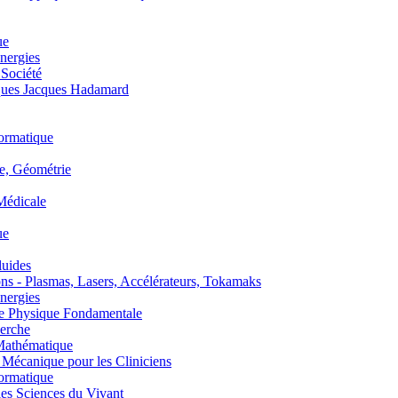
ue
nergies
 Société
es Jacques Hadamard
ormatique
, Géométrie
édicale
ue
uides
s - Plasmas, Lasers, Accélérateurs, Tokamaks
nergies
de Physique Fondamentale
erche
athématique
anique pour les Cliniciens
ormatique
s Sciences du Vivant