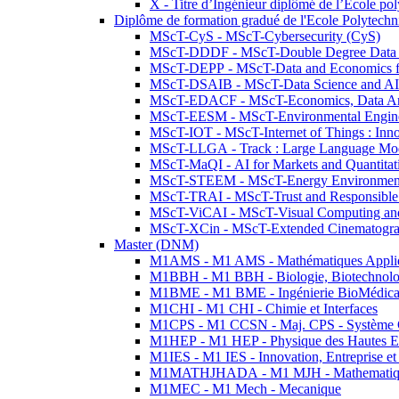
X - Titre d’Ingénieur diplômé de l’École po
Diplôme de formation gradué de l'Ecole Polytec
MScT-CyS - MScT-Cybersecurity (CyS)
MScT-DDDF - MScT-Double Degree Data 
MScT-DEPP - MScT-Data and Economics fo
MScT-DSAIB - MScT-Data Science and AI 
MScT-EDACF - MScT-Economics, Data Anal
MScT-EESM - MScT-Environmental Enginee
MScT-IOT - MScT-Internet of Things : Inn
MScT-LLGA - Track : Large Language Mode
MScT-MaQI - AI for Markets and Quantitat
MScT-STEEM - MScT-Energy Environment 
MScT-TRAI - MScT-Trust and Responsible
MScT-ViCAI - MScT-Visual Computing and
MScT-XCin - MScT-Extended Cinematogr
Master (DNM)
M1AMS - M1 AMS - Mathématiques Appliqué
M1BBH - M1 BBH - Biologie, Biotechnolog
M1BME - M1 BME - Ingénierie BioMédica
M1CHI - M1 CHI - Chimie et Interfaces
M1CPS - M1 CCSN - Maj. CPS - Système 
M1HEP - M1 HEP - Physique des Hautes E
M1IES - M1 IES - Innovation, Entreprise et
M1MATHJHADA - M1 MJH - Mathematiqu
M1MEC - M1 Mech - Mecanique