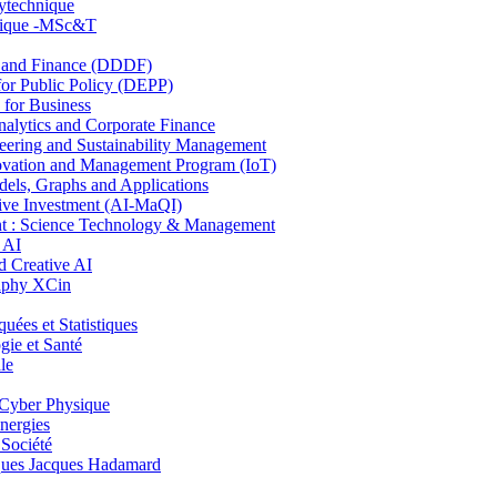
lytechnique
hnique -MSc&T
and Finance (DDDF)
r Public Policy (DEPP)
for Business
ytics and Corporate Finance
ring and Sustainability Management
ovation and Management Program (IoT)
ls, Graphs and Applications
ive Investment (AI-MaQI)
: Science Technology & Management
 AI
 Creative AI
aphy XCin
es et Statistiques
ie et Santé
le
Cyber Physique
nergies
 Société
es Jacques Hadamard