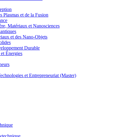
eption
lasmas et de la Fusion
ance
, Matériaux et Nanosciences
ntiques
aux et des Nano-Objets
lides
eloppement Durable
et Énergies
neurs
hnologies et Entrepreneuriat (Master)
chnique
lytechnique