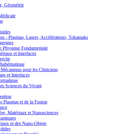
, Géométrie
édicale
ue
uides
s - Plasmas, Lasers, Accélérateurs, Tokamaks
nergies
de Physique Fondamentale
aux et Interfaces
erche
athématique
anique pour les Cliniciens
 et Interfaces
ormatique
s Sciences du Vivant
eption
lasmas et de la Fusion
ance
, Matériaux et Nanosciences
ntiques
aux et des Nano-Objets
lides