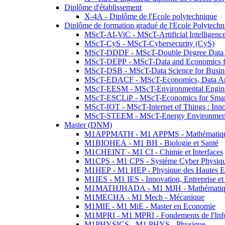
Diplôme d'établissement
X-4A - Diplôme de l'Ecole polytechnique
Diplôme de formation gradué de l'Ecole Polytec
MScT-AI-ViC - MScT-Artificial Intelligen
MScT-CyS - MScT-Cybersecurity (CyS)
MScT-DDDF - MScT-Double Degree Data 
MScT-DEPP - MScT-Data and Economics fo
MScT-DSB - MScT-Data Science for Busin
MScT-EDACF - MScT-Economics, Data Anal
MScT-EESM - MScT-Environmental Enginee
MScT-ESCLiP - MScT-Economics for Smart 
MScT-IOT - MScT-Internet of Things : Inn
MScT-STEEM - MScT-Energy Environment 
Master (DNM)
M1APPMATH - M1 APPMS - Mathématiques A
M1BIOHEA - M1 BH - Biologie et Santé
M1CHEINT - M1 CI - Chimie et Interfaces
M1CPS - M1 CPS - Système Cyber Physiq
M1HEP - M1 HEP - Physique des Hautes E
M1IES - M1 IES - Innovation, Entreprise et
M1MATHJHADA - M1 MJH - Mathématiqu
M1MECHA - M1 Mech - Mécanique
M1MIE - M1 MiE - Master en Economie
M1MPRI - M1 MPRI - Fondements de l'Inf
M1PHYSICS - M1 PHYS - Physique