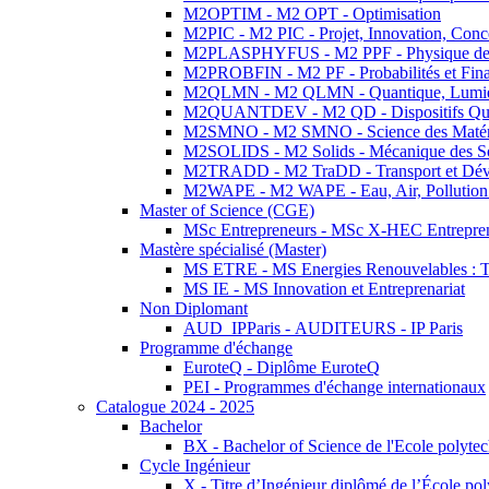
M2OPTIM - M2 OPT - Optimisation
M2PIC - M2 PIC - Projet, Innovation, Conc
M2PLASPHYFUS - M2 PPF - Physique des P
M2PROBFIN - M2 PF - Probabilités et Fin
M2QLMN - M2 QLMN - Quantique, Lumière
M2QUANTDEV - M2 QD - Dispositifs Qua
M2SMNO - M2 SMNO - Science des Matéri
M2SOLIDS - M2 Solids - Mécanique des So
M2TRADD - M2 TraDD - Transport et Dév
M2WAPE - M2 WAPE - Eau, Air, Pollution 
Master of Science (CGE)
MSc Entrepreneurs - MSc X-HEC Entrepre
Mastère spécialisé (Master)
MS ETRE - MS Energies Renouvelables : Tec
MS IE - MS Innovation et Entreprenariat
Non Diplomant
AUD_IPParis - AUDITEURS - IP Paris
Programme d'échange
EuroteQ - Diplôme EuroteQ
PEI - Programmes d'échange internationaux
Catalogue 2024 - 2025
Bachelor
BX - Bachelor of Science de l'Ecole polyte
Cycle Ingénieur
X - Titre d’Ingénieur diplômé de l’École po