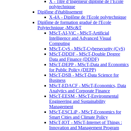
X - Titre d’Ingénieur diplômé de l’École
polytechnique
Diplôme d'établissement
X-4A - Diplôme de l'Ecole polytechnique
Diplôme de formation gradué de l'Ecole
Polytechnique -MSc&T
MScT-AI-ViC - MScT-Artificial
Intelligence and Advanced Visual
Computing
MScT-CyS - MScT-Cybersecurity (CyS)
MScT-DDDF - MScT-Double Degree
Data and Finance (DDDF)
MScT-DEPP - MScT-Data and Economics
for Public Policy (DEPP)
MScT-DSB - MScT-Data Science for
Business
MScT-EDACF - MScT-Economics, Data
Analytics and Corporate Finance
MScT-EESM - MScT-Environmental
Engineering and Sustainability
Management
MScT-ESCLiP - MScT-Economics for
Smart Cities and Climate Policy
MScT-IOT - MScT-Internet of Things :
Innovation and Management Program