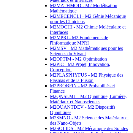
Matériaux et Interfaces
M2MATHMOD - M2 Modélisation
Mathématique
M2MECENCLI - M2 Génie Mécanique
pour les Cliniciens
M2MOCHI - M2 Chimie Moléculaire et
Interfaces
M2MPRI - M2 Fondements de
l'Informatique MPRI
M2MSV - M2 Mathématiques pour les
Sciences du Vivant
M2OPTIM - M2 Optimisation
M2PIC - M2 Projet, Innovation,
Conception
M2PLASPHYFUS - M2 Physique des
Plasmas et de la Fusion
M2PROBFIN - M2 Probabilités et
Finance
M2QNSLMT - M2 Quantique, Lumière,
Matériaux et Nanosciences
M2QUANTDEV - M2 Dispositifs
Quantiques
M2SMNO - M2 Science des Matériaux et
des Nano-Objets
M2SOLIDS - M2 Mécanique des Solides