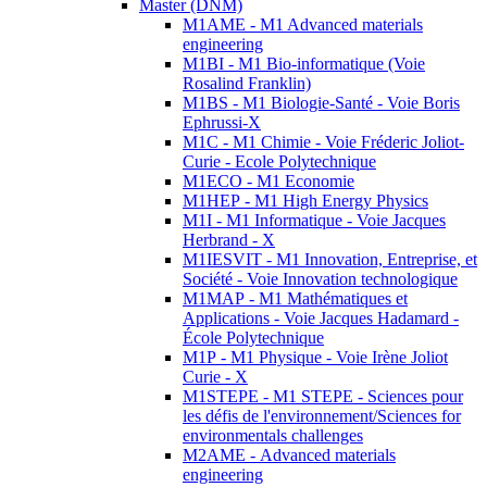
Master (DNM)
M1AME - M1 Advanced materials
engineering
M1BI - M1 Bio-informatique (Voie
Rosalind Franklin)
M1BS - M1 Biologie-Santé - Voie Boris
Ephrussi-X
M1C - M1 Chimie - Voie Fréderic Joliot-
Curie - Ecole Polytechnique
M1ECO - M1 Economie
M1HEP - M1 High Energy Physics
M1I - M1 Informatique - Voie Jacques
Herbrand - X
M1IESVIT - M1 Innovation, Entreprise, et
Société - Voie Innovation technologique
M1MAP - M1 Mathématiques et
Applications - Voie Jacques Hadamard -
École Polytechnique
M1P - M1 Physique - Voie Irène Joliot
Curie - X
M1STEPE - M1 STEPE - Sciences pour
les défis de l'environnement/Sciences for
environmentals challenges
M2AME - Advanced materials
engineering