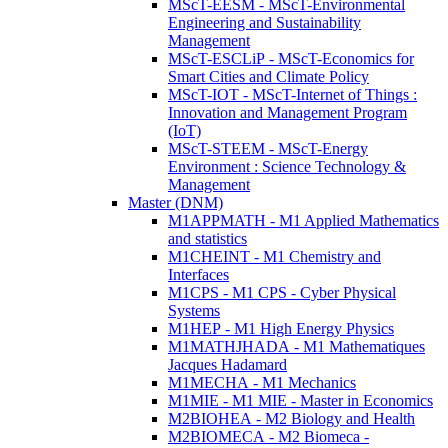
MScT-EESM - MScT-Environmental
Engineering and Sustainability
Management
MScT-ESCLiP - MScT-Economics for
Smart Cities and Climate Policy
MScT-IOT - MScT-Internet of Things :
Innovation and Management Program
(IoT)
MScT-STEEM - MScT-Energy
Environment : Science Technology &
Management
Master (DNM)
M1APPMATH - M1 Applied Mathematics
and statistics
M1CHEINT - M1 Chemistry and
Interfaces
M1CPS - M1 CPS - Cyber Physical
Systems
M1HEP - M1 High Energy Physics
M1MATHJHADA - M1 Mathematiques
Jacques Hadamard
M1MECHA - M1 Mechanics
M1MIE - M1 MIE - Master in Economics
M2BIOHEA - M2 Biology and Health
M2BIOMECA - M2 Biomeca -