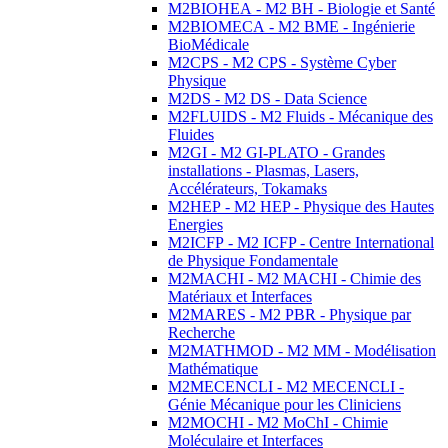
M2BIOHEA - M2 BH - Biologie et Santé
M2BIOMECA - M2 BME - Ingénierie
BioMédicale
M2CPS - M2 CPS - Système Cyber
Physique
M2DS - M2 DS - Data Science
M2FLUIDS - M2 Fluids - Mécanique des
Fluides
M2GI - M2 GI-PLATO - Grandes
installations - Plasmas, Lasers,
Accélérateurs, Tokamaks
M2HEP - M2 HEP - Physique des Hautes
Energies
M2ICFP - M2 ICFP - Centre International
de Physique Fondamentale
M2MACHI - M2 MACHI - Chimie des
Matériaux et Interfaces
M2MARES - M2 PBR - Physique par
Recherche
M2MATHMOD - M2 MM - Modélisation
Mathématique
M2MECENCLI - M2 MECENCLI -
Génie Mécanique pour les Cliniciens
M2MOCHI - M2 MoChI - Chimie
Moléculaire et Interfaces