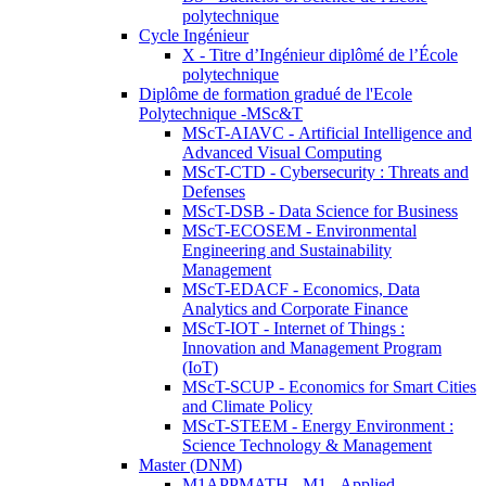
polytechnique
Cycle Ingénieur
X - Titre d’Ingénieur diplômé de l’École
polytechnique
Diplôme de formation gradué de l'Ecole
Polytechnique -MSc&T
MScT-AIAVC - Artificial Intelligence and
Advanced Visual Computing
MScT-CTD - Cybersecurity : Threats and
Defenses
MScT-DSB - Data Science for Business
MScT-ECOSEM - Environmental
Engineering and Sustainability
Management
MScT-EDACF - Economics, Data
Analytics and Corporate Finance
MScT-IOT - Internet of Things :
Innovation and Management Program
(IoT)
MScT-SCUP - Economics for Smart Cities
and Climate Policy
MScT-STEEM - Energy Environment :
Science Technology & Management
Master (DNM)
M1APPMATH - M1 - Applied