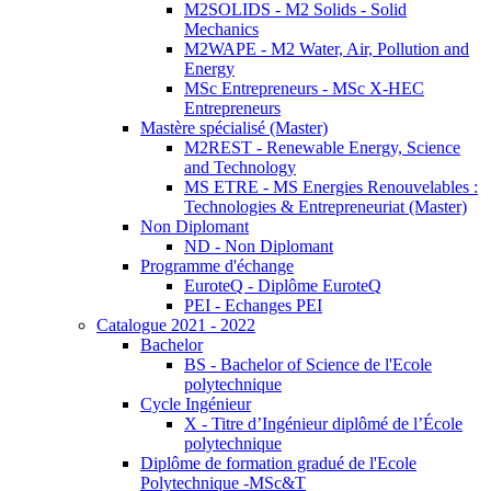
M2SOLIDS - M2 Solids - Solid
Mechanics
M2WAPE - M2 Water, Air, Pollution and
Energy
MSc Entrepreneurs - MSc X-HEC
Entrepreneurs
Mastère spécialisé (Master)
M2REST - Renewable Energy, Science
and Technology
MS ETRE - MS Energies Renouvelables :
Technologies & Entrepreneuriat (Master)
Non Diplomant
ND - Non Diplomant
Programme d'échange
EuroteQ - Diplôme EuroteQ
PEI - Echanges PEI
Catalogue 2021 - 2022
Bachelor
BS - Bachelor of Science de l'Ecole
polytechnique
Cycle Ingénieur
X - Titre d’Ingénieur diplômé de l’École
polytechnique
Diplôme de formation gradué de l'Ecole
Polytechnique -MSc&T