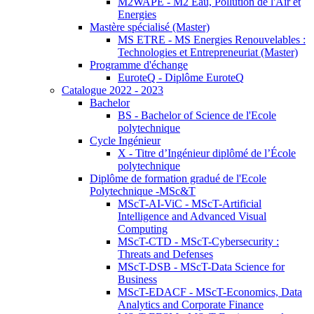
M2WAPE - M2 Eau, Pollution de l'Air et
Energies
Mastère spécialisé (Master)
MS ETRE - MS Energies Renouvelables :
Technologies et Entrepreneuriat (Master)
Programme d'échange
EuroteQ - Diplôme EuroteQ
Catalogue 2022 - 2023
Bachelor
BS - Bachelor of Science de l'Ecole
polytechnique
Cycle Ingénieur
X - Titre d’Ingénieur diplômé de l’École
polytechnique
Diplôme de formation gradué de l'Ecole
Polytechnique -MSc&T
MScT-AI-ViC - MScT-Artificial
Intelligence and Advanced Visual
Computing
MScT-CTD - MScT-Cybersecurity :
Threats and Defenses
MScT-DSB - MScT-Data Science for
Business
MScT-EDACF - MScT-Economics, Data
Analytics and Corporate Finance