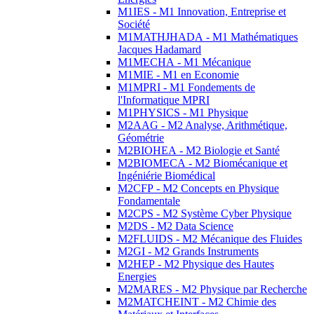
M1IES - M1 Innovation, Entreprise et
Société
M1MATHJHADA - M1 Mathématiques
Jacques Hadamard
M1MECHA - M1 Mécanique
M1MIE - M1 en Economie
M1MPRI - M1 Fondements de
l'Informatique MPRI
M1PHYSICS - M1 Physique
M2AAG - M2 Analyse, Arithmétique,
Géométrie
M2BIOHEA - M2 Biologie et Santé
M2BIOMECA - M2 Biomécanique et
Ingéniérie Biomédical
M2CFP - M2 Concepts en Physique
Fondamentale
M2CPS - M2 Système Cyber Physique
M2DS - M2 Data Science
M2FLUIDS - M2 Mécanique des Fluides
M2GI - M2 Grands Instruments
M2HEP - M2 Physique des Hautes
Energies
M2MARES - M2 Physique par Recherche
M2MATCHEINT - M2 Chimie des