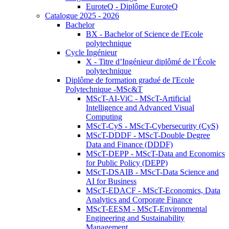
EuroteQ - Diplôme EuroteQ
Catalogue 2025 - 2026
Bachelor
BX - Bachelor of Science de l'Ecole
polytechnique
Cycle Ingénieur
X - Titre d’Ingénieur diplômé de l’École
polytechnique
Diplôme de formation gradué de l'Ecole
Polytechnique -MSc&T
MScT-AI-ViC - MScT-Artificial
Intelligence and Advanced Visual
Computing
MScT-CyS - MScT-Cybersecurity (CyS)
MScT-DDDF - MScT-Double Degree
Data and Finance (DDDF)
MScT-DEPP - MScT-Data and Economics
for Public Policy (DEPP)
MScT-DSAIB - MScT-Data Science and
AI for Business
MScT-EDACF - MScT-Economics, Data
Analytics and Corporate Finance
MScT-EESM - MScT-Environmental
Engineering and Sustainability
Management