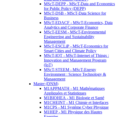
MScT-DEPP - MScT-Data and Economics
for Public Policy (DEPP)
MScT-DSB - MScT-Data Science for
Business
MScT-EDACF - MScT-Economics, Data
Analytics and Corporate Finance
MScT-EESM - MScT-Environmental
Engineering and Sustainability
Management
MScT-ESCLiP - MScT-Economics for
Smart Cities and Climate Policy
MScT-IOT - MScT-Internet of Things :
Innovation and Management Program
(IoT)
MScT-STEEM - MScT-Energy
Environment : Science Technology &
Management
Master (DNM)
M1APPMATH - M1 Mathématiques
Appliquées et Statistiques
M1BIOHEA - M1 Biologie et Santé
M1CHEINT - M1 Chimie et Interfaces
M1CPS - M1 Système Cyber Physique
M1HEP - M1 Physique des Hautes
Energies