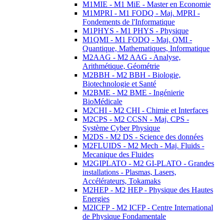
M1MIE - M1 MiE - Master en Economie
M1MPRI - M1 FODQ - Maj. MPRI -
Fondements de l'Informatique
M1PHYS - M1 PHYS - Physique
M1QMI - M1 FODQ - Maj. QMI -
Quantique, Mathematiques, Informatique
M2AAG - M2 AAG - Analyse,
Arithmétique, Géométrie
M2BBH - M2 BBH - Biologie,
Biotechnologie et Santé
M2BME - M2 BME - Ingénierie
BioMédicale
M2CHI - M2 CHI - Chimie et Interfaces
M2CPS - M2 CCSN - Maj. CPS -
Système Cyber Physique
M2DS - M2 DS - Science des données
M2FLUIDS - M2 Mech - Maj. Fluids -
Mecanique des Fluides
M2GIPLATO - M2 GI-PLATO - Grandes
installations - Plasmas, Lasers,
Accélérateurs, Tokamaks
M2HEP - M2 HEP - Physique des Hautes
Energies
M2ICFP - M2 ICFP - Centre International
de Physique Fondamentale