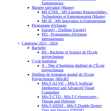
Entrepreneurs
Mastère spécialisé (Master)
MS ETRE - MS Energies Renouvelables :
Technologies et Entrepreneuriat (Master)
MS IE - MS Innovation et Entreprenariat
Programme d'échange
EuroteQ - Diplôme EuroteQ
PEI - Programmes d'échange
internationaux
Catalogue 2023 - 2024
Bachelor
BS - Bachelor of Science de l'Ecole
polytechnique
Cycle Ingénieur
X - Titre d’Ingénieur diplômé de l’École
polytechnique
Diplôme de formation gradué de l'Ecole
Polytechnique -MSc&T
MScT-AI-ViC - MScT-Artificial
Intelligence and Advanced Visual
Computing
MScT-CTD - MScT-Cybersecurity :
Threats and Defenses
MScT-DDDF - MScT-Double Degree
Data and Finance (DDDF)