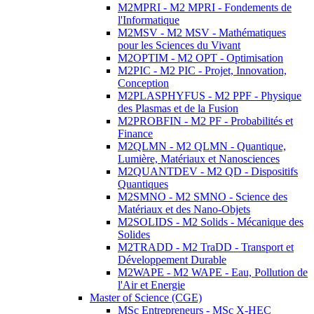
M2MPRI - M2 MPRI - Fondements de
l'Informatique
M2MSV - M2 MSV - Mathématiques
pour les Sciences du Vivant
M2OPTIM - M2 OPT - Optimisation
M2PIC - M2 PIC - Projet, Innovation,
Conception
M2PLASPHYFUS - M2 PPF - Physique
des Plasmas et de la Fusion
M2PROBFIN - M2 PF - Probabilités et
Finance
M2QLMN - M2 QLMN - Quantique,
Lumière, Matériaux et Nanosciences
M2QUANTDEV - M2 QD - Dispositifs
Quantiques
M2SMNO - M2 SMNO - Science des
Matériaux et des Nano-Objets
M2SOLIDS - M2 Solids - Mécanique des
Solides
M2TRADD - M2 TraDD - Transport et
Développement Durable
M2WAPE - M2 WAPE - Eau, Pollution de
l'Air et Energie
Master of Science (CGE)
MSc Entrepreneurs - MSc X-HEC