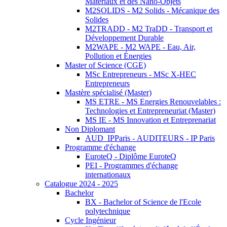
Matériaux et des Nano-Objets
M2SOLIDS - M2 Solids - Mécanique des
Solides
M2TRADD - M2 TraDD - Transport et
Développement Durable
M2WAPE - M2 WAPE - Eau, Air,
Pollution et Énergies
Master of Science (CGE)
MSc Entrepreneurs - MSc X-HEC
Entrepreneurs
Mastère spécialisé (Master)
MS ETRE - MS Energies Renouvelables :
Technologies et Entrepreneuriat (Master)
MS IE - MS Innovation et Entreprenariat
Non Diplomant
AUD_IPParis - AUDITEURS - IP Paris
Programme d'échange
EuroteQ - Diplôme EuroteQ
PEI - Programmes d'échange
internationaux
Catalogue 2024 - 2025
Bachelor
BX - Bachelor of Science de l'Ecole
polytechnique
Cycle Ingénieur