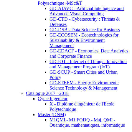
Polytechnique -MSc&T
GD-AIAVC - Artificial Intelligence and
Advanced Visual Computing
GD-CTD - Cybersecurity : Threats &
Defenses
GD-DSB - Data Science for Business
GD-ECOSEM - Ecotechnologies for
Sustainability & Environment
Management
GD-EDACF - Economics, Data Analytics
and Corporate Finance
GD-IOT - Internet of Things : Innovation
and Management Program (IoT)
GD-SCUP - Smart Cities and Urban
Policy
GD-STEEM - Energy Environment :
Science Technology & Management
Catalogue 2017 - 2018
Cycle Ingénieur
X - Diplôme d'ingénieur de l'Ecole
Polytechnique
Master (DNM)
M1QMI - M1 FODQ - Maj. QMI -
Quantique, mathematiques, informatique