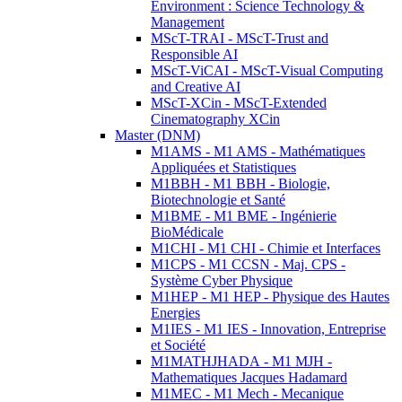
Environment : Science Technology &
Management
MScT-TRAI - MScT-Trust and
Responsible AI
MScT-ViCAI - MScT-Visual Computing
and Creative AI
MScT-XCin - MScT-Extended
Cinematography XCin
Master (DNM)
M1AMS - M1 AMS - Mathématiques
Appliquées et Statistiques
M1BBH - M1 BBH - Biologie,
Biotechnologie et Santé
M1BME - M1 BME - Ingénierie
BioMédicale
M1CHI - M1 CHI - Chimie et Interfaces
M1CPS - M1 CCSN - Maj. CPS -
Système Cyber Physique
M1HEP - M1 HEP - Physique des Hautes
Energies
M1IES - M1 IES - Innovation, Entreprise
et Société
M1MATHJHADA - M1 MJH -
Mathematiques Jacques Hadamard
M1MEC - M1 Mech - Mecanique