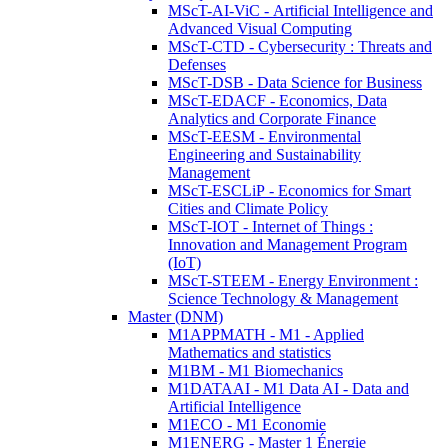
MScT-AI-ViC - Artificial Intelligence and
Advanced Visual Computing
MScT-CTD - Cybersecurity : Threats and
Defenses
MScT-DSB - Data Science for Business
MScT-EDACF - Economics, Data
Analytics and Corporate Finance
MScT-EESM - Environmental
Engineering and Sustainability
Management
MScT-ESCLiP - Economics for Smart
Cities and Climate Policy
MScT-IOT - Internet of Things :
Innovation and Management Program
(IoT)
MScT-STEEM - Energy Environment :
Science Technology & Management
Master (DNM)
M1APPMATH - M1 - Applied
Mathematics and statistics
M1BM - M1 Biomechanics
M1DATAAI - M1 Data AI - Data and
Artificial Intelligence
M1ECO - M1 Economie
M1ENERG - Master 1 Énergie