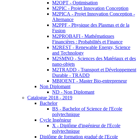
M2OPT - Optimisation
M2PIC - Projet Innovation Conception
M2PICA - Projet Innovation Conception -
Alternance
M2PPF - Physique des Plasmas et de la
Fusion
M2PROBAFI - Mathématiques
Financières : Probabilités et Finance
M2REST - Renewable Energy, Science
and Technology
M2SMNO - Sciences des Matériaux et des
nano-objets
M2TRADD - Transport et Développement
Durable - TRADD
MBIOENT - Master Bio-entrepreneur
Non Diplomant
ND - Non Diplomant
Catalogue 2018 - 2019
Bachelor
BS - Bachelor of Science de l'Ecole
polytechnique
Cycle Ingénieur
X - Diplôme d'ingénieur de l'Ecole
polytechnique
Diplôme de formation gradué de l'Ecole