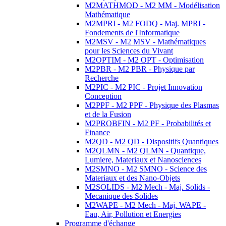
M2MATHMOD - M2 MM - Modélisation
Mathématique
M2MPRI - M2 FODQ - Maj. MPRI -
Fondements de l'Informatique
M2MSV - M2 MSV - Mathématiques
pour les Sciences du Vivant
M2OPTIM - M2 OPT - Optimisation
M2PBR - M2 PBR - Physique par
Recherche
M2PIC - M2 PIC - Projet Innovation
Conception
M2PPF - M2 PPF - Physique des Plasmas
et de la Fusion
M2PROBFIN - M2 PF - Probabilités et
Finance
M2QD - M2 QD - Dispositifs Quantiques
M2QLMN - M2 QLMN - Quantique,
Lumiere, Materiaux et Nanosciences
M2SMNO - M2 SMNO - Science des
Materiaux et des Nano-Objets
M2SOLIDS - M2 Mech - Maj. Solids -
Mecanique des Solides
M2WAPE - M2 Mech - Maj. WAPE -
Eau, Air, Pollution et Energies
Programme d'échange