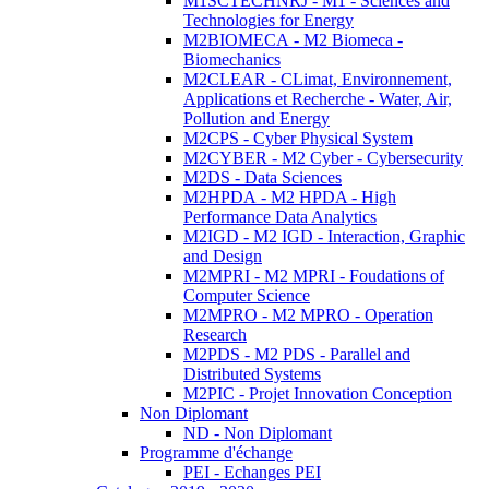
M1SCTECHNRJ - M1 - Sciences and
Technologies for Energy
M2BIOMECA - M2 Biomeca -
Biomechanics
M2CLEAR - CLimat, Environnement,
Applications et Recherche - Water, Air,
Pollution and Energy
M2CPS - Cyber Physical System
M2CYBER - M2 Cyber - Cybersecurity
M2DS - Data Sciences
M2HPDA - M2 HPDA - High
Performance Data Analytics
M2IGD - M2 IGD - Interaction, Graphic
and Design
M2MPRI - M2 MPRI - Foudations of
Computer Science
M2MPRO - M2 MPRO - Operation
Research
M2PDS - M2 PDS - Parallel and
Distributed Systems
M2PIC - Projet Innovation Conception
Non Diplomant
ND - Non Diplomant
Programme d'échange
PEI - Echanges PEI