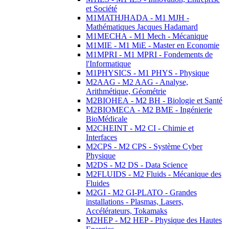
et Société
M1MATHJHADA - M1 MJH -
Mathématiques Jacques Hadamard
M1MECHA - M1 Mech - Mécanique
M1MIE - M1 MiE - Master en Economie
M1MPRI - M1 MPRI - Fondements de
l'Informatique
M1PHYSICS - M1 PHYS - Physique
M2AAG - M2 AAG - Analyse,
Arithmétique, Géométrie
M2BIOHEA - M2 BH - Biologie et Santé
M2BIOMECA - M2 BME - Ingénierie
BioMédicale
M2CHEINT - M2 CI - Chimie et
Interfaces
M2CPS - M2 CPS - Système Cyber
Physique
M2DS - M2 DS - Data Science
M2FLUIDS - M2 Fluids - Mécanique des
Fluides
M2GI - M2 GI-PLATO - Grandes
installations - Plasmas, Lasers,
Accélérateurs, Tokamaks
M2HEP - M2 HEP - Physique des Hautes