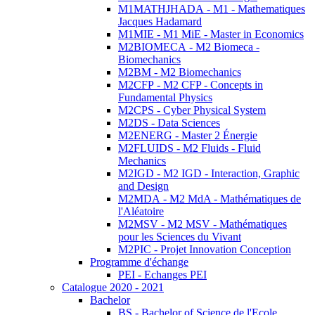
M1MATHJHADA - M1 - Mathematiques
Jacques Hadamard
M1MIE - M1 MiE - Master in Economics
M2BIOMECA - M2 Biomeca -
Biomechanics
M2BM - M2 Biomechanics
M2CFP - M2 CFP - Concepts in
Fundamental Physics
M2CPS - Cyber Physical System
M2DS - Data Sciences
M2ENERG - Master 2 Énergie
M2FLUIDS - M2 Fluids - Fluid
Mechanics
M2IGD - M2 IGD - Interaction, Graphic
and Design
M2MDA - M2 MdA - Mathématiques de
l'Aléatoire
M2MSV - M2 MSV - Mathématiques
pour les Sciences du Vivant
M2PIC - Projet Innovation Conception
Programme d'échange
PEI - Echanges PEI
Catalogue 2020 - 2021
Bachelor
BS - Bachelor of Science de l'Ecole