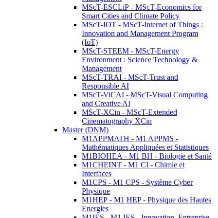
MScT-ESCLiP - MScT-Economics for
Smart Cities and Climate Policy
MScT-IOT - MScT-Internet of Things :
Innovation and Management Program
(IoT)
MScT-STEEM - MScT-Energy
Environment : Science Technology &
Management
MScT-TRAI - MScT-Trust and
Responsible AI
MScT-ViCAI - MScT-Visual Computing
and Creative AI
MScT-XCin - MScT-Extended
Cinematography XCin
Master (DNM)
M1APPMATH - M1 APPMS -
Mathématiques Appliquées et Statistiques
M1BIOHEA - M1 BH - Biologie et Santé
M1CHEINT - M1 CI - Chimie et
Interfaces
M1CPS - M1 CPS - Système Cyber
Physique
M1HEP - M1 HEP - Physique des Hautes
Energies
M1IES - M1 IES - Innovation, Entreprise