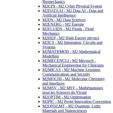
Biomechanics
M2CPS - M2 Cyber Physical System
M2DATAAI - M2 Data AI - Data and
Artificial Intelligence
M2DS - M2 Data Sciences
M2ENERG - M2 Énergie
M2FLUIDS - M2 Fluids - Fluid
Mechanics
M2HEP - M2 High Energy physics
M2ICS - M2 Integration, Circuits and
Systems
M2MATHMOD - M2 Mathematical
Modelling
M2MECENCLI - M2 Mecencli -
Mechanical Engineering for Clinicians
M2MICAS - M2 Machine Learning,
Communications and Security
M2MOCHI - M2 Molecular Chemistry
and Interfaces
M2MSV - M2 MSV - Mathématiques
pour les Sciences du Vivant
M2OPTIM - M2 Optimisation
M2PIC - M2 Projet Innovation Conception
M2QNSLMT - M2 Quantum, Light,
Materials and Nanosciences