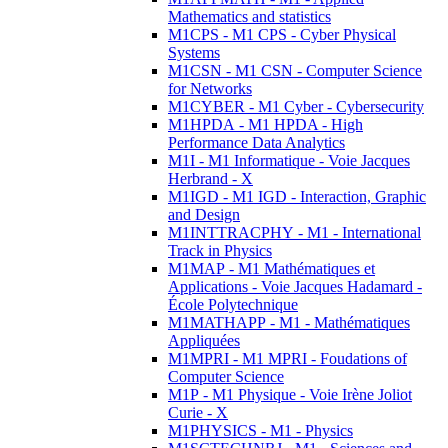
Mathematics and statistics
M1CPS - M1 CPS - Cyber Physical
Systems
M1CSN - M1 CSN - Computer Science
for Networks
M1CYBER - M1 Cyber - Cybersecurity
M1HPDA - M1 HPDA - High
Performance Data Analytics
M1I - M1 Informatique - Voie Jacques
Herbrand - X
M1IGD - M1 IGD - Interaction, Graphic
and Design
M1INTTRACPHY - M1 - International
Track in Physics
M1MAP - M1 Mathématiques et
Applications - Voie Jacques Hadamard -
École Polytechnique
M1MATHAPP - M1 - Mathématiques
Appliquées
M1MPRI - M1 MPRI - Foudations of
Computer Science
M1P - M1 Physique - Voie Irène Joliot
Curie - X
M1PHYSICS - M1 - Physics