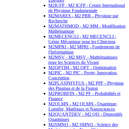
Energies
M2ICFP - M2 ICFP - Centre International
de Physique Fondamentale
M2MARES - M2 PBR - Physique par
Recherche
M2MATHMOD - M2 MM - Modélisation
Mathématique
M2MECENCLI - M2 MECENCLI -
Génie Mécanique pour les Cliniciens
M2MPRI - M2 MPRI - Fondements de
l'Informatique
M2MSV - M2 MSV - Mathématiques
pour les Sciences du Vivant
M2OPTIM - M2 OPT - Optimisation
M2PIC - M2 PIC - Projet, Innovation,
Conception
M2PLASPHYFUS - M2 PPF - Physique
des Plasmas et de la Fusion
M2PROBFIN - M2 PF - Probabilités et
Finance
M2QLMN - M2 QLMN - Quantique,
Lumière, Matériaux et Nanosciences
M2QUANTDEV - M2 QD - Dispositifs
Quantiques
M2SMNO - M2 SMNO - Science des