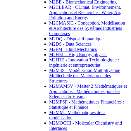
M2BE - Biomechanical Engineering
M2CLEAR - CLimat, Environnement,
Applications et Recherche - Water, Air,
Pollution and Energy
M2CMASIC - Conception, Modélisation
et Architecture des Systèmes Industriels
Complexes
M2DQ - Dispositif quantique
M2DS - Data Sciences
M2FM - Fluid Mechanics
M2HEP - High Energy physics
M2ITIE - Innovation Technologique :
ingénierie et entrepreneuriat
M2M4S - Modélisation Multiphysique
Multiéchelle des Matériaux et des
Structures
M2MAMSV - Master 2 Mathématiques et
Applications - Mathématiques pour les
Sciences du Vivant
M2MFSF - Mathématiques Financières :
Statistique et Finance
M2MM - Mathématiques de la
modélisation
M2MOCHI - Molecular Chemistry and
Interfaces