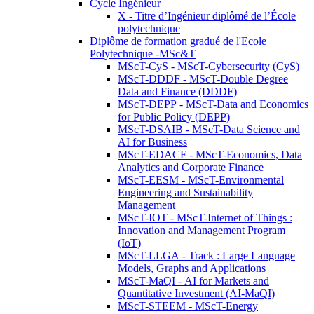
Cycle Ingénieur
X - Titre d’Ingénieur diplômé de l’École
polytechnique
Diplôme de formation gradué de l'Ecole
Polytechnique -MSc&T
MScT-CyS - MScT-Cybersecurity (CyS)
MScT-DDDF - MScT-Double Degree
Data and Finance (DDDF)
MScT-DEPP - MScT-Data and Economics
for Public Policy (DEPP)
MScT-DSAIB - MScT-Data Science and
AI for Business
MScT-EDACF - MScT-Economics, Data
Analytics and Corporate Finance
MScT-EESM - MScT-Environmental
Engineering and Sustainability
Management
MScT-IOT - MScT-Internet of Things :
Innovation and Management Program
(IoT)
MScT-LLGA - Track : Large Language
Models, Graphs and Applications
MScT-MaQI - AI for Markets and
Quantitative Investment (AI-MaQI)
MScT-STEEM - MScT-Energy