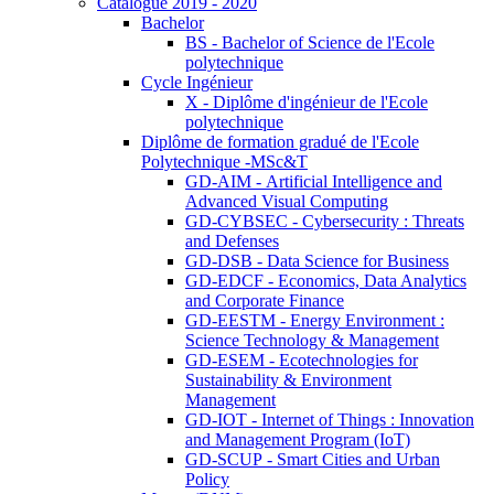
Catalogue 2019 - 2020
Bachelor
BS - Bachelor of Science de l'Ecole
polytechnique
Cycle Ingénieur
X - Diplôme d'ingénieur de l'Ecole
polytechnique
Diplôme de formation gradué de l'Ecole
Polytechnique -MSc&T
GD-AIM - Artificial Intelligence and
Advanced Visual Computing
GD-CYBSEC - Cybersecurity : Threats
and Defenses
GD-DSB - Data Science for Business
GD-EDCF - Economics, Data Analytics
and Corporate Finance
GD-EESTM - Energy Environment :
Science Technology & Management
GD-ESEM - Ecotechnologies for
Sustainability & Environment
Management
GD-IOT - Internet of Things : Innovation
and Management Program (IoT)
GD-SCUP - Smart Cities and Urban
Policy