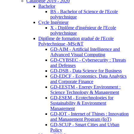
Catalogue 2019 - 2020
Bachelor
BS - Bachelor of Science de l'Ecole
polytechnique
Cycle Ingénieur
X - Diplôme d'ingénieur de l'Ecole
polytechnique
Diplôme de formation gradué de l'Ecole
Polytechnique -MSc&T
GD-AIM - Artificial Intelligence and
Advanced Visual Computing
GD-CYBSEC - Cybersecurity : Threats
and Defenses
GD-DSB - Data Science for Business
GD-EDCF - Economics, Data Analytics
and Corporate Finance
GD-EESTM - Energy Environment :
Science Technology & Management
GD-ESEM - Ecotechnologies for
Sustainability & Environment
Management
GD-IOT - Internet of Things : Innovation
and Management Program (IoT)
GD-SCUP - Smart Cities and Urban
Policy