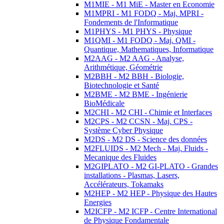
M1MIE - M1 MiE - Master en Economie
M1MPRI - M1 FODQ - Maj. MPRI -
Fondements de l'Informatique
M1PHYS - M1 PHYS - Physique
M1QMI - M1 FODQ - Maj. QMI -
Quantique, Mathematiques, Informatique
M2AAG - M2 AAG - Analyse,
Arithmétique, Géométrie
M2BBH - M2 BBH - Biologie,
Biotechnologie et Santé
M2BME - M2 BME - Ingénierie
BioMédicale
M2CHI - M2 CHI - Chimie et Interfaces
M2CPS - M2 CCSN - Maj. CPS -
Système Cyber Physique
M2DS - M2 DS - Science des données
M2FLUIDS - M2 Mech - Maj. Fluids -
Mecanique des Fluides
M2GIPLATO - M2 GI-PLATO - Grandes
installations - Plasmas, Lasers,
Accélérateurs, Tokamaks
M2HEP - M2 HEP - Physique des Hautes
Energies
M2ICFP - M2 ICFP - Centre International
de Physique Fondamentale