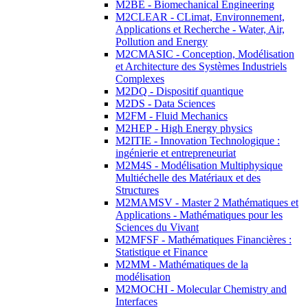
M2BE - Biomechanical Engineering
M2CLEAR - CLimat, Environnement,
Applications et Recherche - Water, Air,
Pollution and Energy
M2CMASIC - Conception, Modélisation
et Architecture des Systèmes Industriels
Complexes
M2DQ - Dispositif quantique
M2DS - Data Sciences
M2FM - Fluid Mechanics
M2HEP - High Energy physics
M2ITIE - Innovation Technologique :
ingénierie et entrepreneuriat
M2M4S - Modélisation Multiphysique
Multiéchelle des Matériaux et des
Structures
M2MAMSV - Master 2 Mathématiques et
Applications - Mathématiques pour les
Sciences du Vivant
M2MFSF - Mathématiques Financières :
Statistique et Finance
M2MM - Mathématiques de la
modélisation
M2MOCHI - Molecular Chemistry and
Interfaces