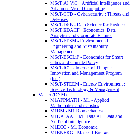
MScT-AI-ViC - Artificial Intelligence and
Advanced Visual Computing
MScT-CTD - Cybersecurity : Threats and
Defenses
MScT-DSB - Data Science for Business
MScT-EDACF - Economics, Data
Analytics and Corporate Finance
MScT-EESM - Environmental
Engineering and Sustainability
Management
MScT-ESCLiP - Economics for Smart
Cities and Climate Policy
MScT-IOT - Internet of Things :
Innovation and Management Program
(IoT)
MScT-STEEM - Energy Environment :
Science Technology & Management
Master (DNM)
M1APPMATH - M1 - Applied
Mathematics and statistics
M1BM - M1 Biomechanics
M1DATAAI - M1 Data AI - Data and
Artificial Intelligence
M1ECO - M1 Economie
M1ENERG - Master 1 Énergie