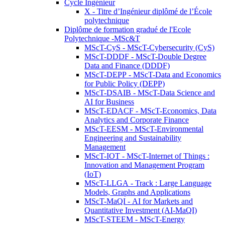
Cycle Ingénieur
X - Titre d’Ingénieur diplômé de l’École
polytechnique
Diplôme de formation gradué de l'Ecole
Polytechnique -MSc&T
MScT-CyS - MScT-Cybersecurity (CyS)
MScT-DDDF - MScT-Double Degree
Data and Finance (DDDF)
MScT-DEPP - MScT-Data and Economics
for Public Policy (DEPP)
MScT-DSAIB - MScT-Data Science and
AI for Business
MScT-EDACF - MScT-Economics, Data
Analytics and Corporate Finance
MScT-EESM - MScT-Environmental
Engineering and Sustainability
Management
MScT-IOT - MScT-Internet of Things :
Innovation and Management Program
(IoT)
MScT-LLGA - Track : Large Language
Models, Graphs and Applications
MScT-MaQI - AI for Markets and
Quantitative Investment (AI-MaQI)
MScT-STEEM - MScT-Energy