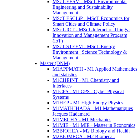
MScT-EESM - MScT-Environmental
Engineering and Sustainability
Management
MScT-ESCLiP - MScT-Economics for
Smart Cities and Climate Policy
MScT-IOT - MScT-Internet of Things :
Innovation and Management Program
(IoT)
MScT-STEEM - MScT-Energy
Environment : Science Technology &
Management
Master (DNM)
M1APPMATH - M1 Applied Mathematics
and statistics
M1CHEINT - M1 Chemistry and
Interfaces
M1CPS - M1 CPS - Cyber Physical
Systems
M1HEP - M1 High Energy Physics
M1MATHJHADA - M1 Mathematiques
Jacques Hadamard
M1MECHA - M1 Mechanics
M1MIE - M1 MIE - Master in Economics
M2BIOHEA - M2 Biology and Health
M2BIOMECA - M2 Biomeca -