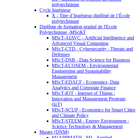
polytechnique
Cycle Ingénieur
X - Titre d’Ingénieur diplômé de l’École
polytechnique
Diplôme de formation gradué de l'Ecole
Polytechnique -MSc&T
MScT-AIAVC - Artificial Intelligence and
Advanced Visual Computing
MScT-CTD - Cybersecurity : Threats and
Defenses
MScT-DSB - Data Science for Business
MScT-ECOSEM - Environmental
Engineering and Sustainability
Management
MScT-EDACF - Economics, Data
Analytics and Corporate Finance
MScT-IOT - Internet of Things :
Innovation and Management Program
(IoT)
MScT-SCUP - Economics for Smart Cities
and Climate Policy
MScT-STEEM - Energy Environment :
Science Technology & Management
Master (DNM)
M1APPMATH - M1 - Applied