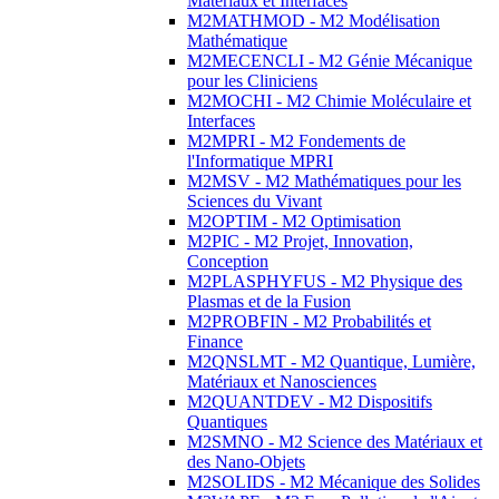
Matériaux et Interfaces
M2MATHMOD - M2 Modélisation
Mathématique
M2MECENCLI - M2 Génie Mécanique
pour les Cliniciens
M2MOCHI - M2 Chimie Moléculaire et
Interfaces
M2MPRI - M2 Fondements de
l'Informatique MPRI
M2MSV - M2 Mathématiques pour les
Sciences du Vivant
M2OPTIM - M2 Optimisation
M2PIC - M2 Projet, Innovation,
Conception
M2PLASPHYFUS - M2 Physique des
Plasmas et de la Fusion
M2PROBFIN - M2 Probabilités et
Finance
M2QNSLMT - M2 Quantique, Lumière,
Matériaux et Nanosciences
M2QUANTDEV - M2 Dispositifs
Quantiques
M2SMNO - M2 Science des Matériaux et
des Nano-Objets
M2SOLIDS - M2 Mécanique des Solides