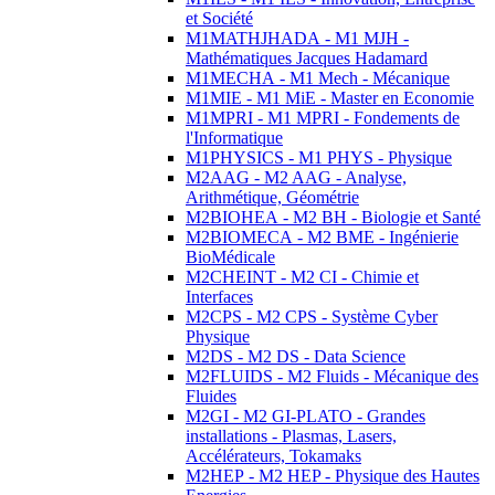
et Société
M1MATHJHADA - M1 MJH -
Mathématiques Jacques Hadamard
M1MECHA - M1 Mech - Mécanique
M1MIE - M1 MiE - Master en Economie
M1MPRI - M1 MPRI - Fondements de
l'Informatique
M1PHYSICS - M1 PHYS - Physique
M2AAG - M2 AAG - Analyse,
Arithmétique, Géométrie
M2BIOHEA - M2 BH - Biologie et Santé
M2BIOMECA - M2 BME - Ingénierie
BioMédicale
M2CHEINT - M2 CI - Chimie et
Interfaces
M2CPS - M2 CPS - Système Cyber
Physique
M2DS - M2 DS - Data Science
M2FLUIDS - M2 Fluids - Mécanique des
Fluides
M2GI - M2 GI-PLATO - Grandes
installations - Plasmas, Lasers,
Accélérateurs, Tokamaks
M2HEP - M2 HEP - Physique des Hautes