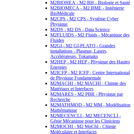
M2BIOHEA - M2 BH - Biologie et Santé
M2BIOMECA - M2 BME - Ingénierie
BioMédicale
M2CPS - M2 CPS - Système Cyber
Physique
M2DS - M2 DS - Data Science
M2FLUIDS - M2 Fluids - Mécanique des
Fluides
M2GI - M2 GI-PLATO - Grandes
installations - Plasmas, Lasers,
Accélérateurs, Tokamaks
M2HEP - M2 HEP - Physique des Hautes
Energies
M2ICFP - M2 ICFP - Centre International
de Physique Fondamentale
M2MACHI - M2 MACHI - Chimie des
Matériaux et Interfaces
M2MARES - M2 PBR - Physique par
Recherche
M2MATHMOD - M2 MM - Modélisation
Mathématique
M2MECENCLI - M2 MECENCLI -
Génie Mécanique pour les Cliniciens
M2MOCHI - M2 MoChI - Chimie
Moléculaire et Interfaces