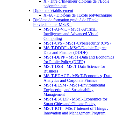
X - Titre d’Ingénieur diplômé de l’École
polytechnique
Diplôme d'établissement
X-4A - Diplôme de l'Ecole polytechnique
Diplôme de formation gradué de l'Ecole
Polytechnique -MSc&T
MScT-AI-ViC - MScT-Artificial
Intelligence and Advanced Visual
Computing
MScT-CyS - MScT-Cybersecurity (CyS)
MScT-DDDF - MScT-Double Degree
Data and Finance (DDDF)
MScT-DEPP - MScT-Data and Economics
for Public Policy (DEPP)
MScT-DSB - MScT-Data Science for
Business
MScT-EDACF - MScT-Economics, Data
Analytics and Corporate Finance
MScT-EESM - MScT-Environmental
Engineering and Sustainability
Management
MScT-ESCLiP - MScT-Economics for
Smart Cities and Climate Policy
MScT-IOT - MScT-Internet of Things :
Innovation and Management Program