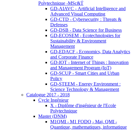
Polytechnique -MSc&T
GD-AIAVC - Artificial Intelligence and
Advanced Visual Computing
GD-CTD - Cybersecurity : Threats &
Defenses
GD-DSB - Data Science for Business
GD-ECOSEM - Ecotechnologies for
Sustainability & Environment
Management
GD-EDACF - Economics, Data Analytics
and Corporate Finance
GD-IOT - Internet of Things : Innovation
and Management Program (IoT)
GD-SCUP - Smart Cities and Urban
Policy
GD-STEEM - Energy Environment :
Science Technology & Management
Catalogue 2017 - 2018
Cycle Ingénieur
X - Diplôme d'ingénieur de l'Ecole
Polytechnique
Master (DNM)
M1QMI - M1 FODQ - Maj. QMI -
Quantique, mathematiques, informatique