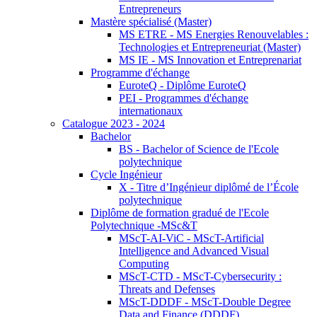
Entrepreneurs
Mastère spécialisé (Master)
MS ETRE - MS Energies Renouvelables :
Technologies et Entrepreneuriat (Master)
MS IE - MS Innovation et Entreprenariat
Programme d'échange
EuroteQ - Diplôme EuroteQ
PEI - Programmes d'échange
internationaux
Catalogue 2023 - 2024
Bachelor
BS - Bachelor of Science de l'Ecole
polytechnique
Cycle Ingénieur
X - Titre d’Ingénieur diplômé de l’École
polytechnique
Diplôme de formation gradué de l'Ecole
Polytechnique -MSc&T
MScT-AI-ViC - MScT-Artificial
Intelligence and Advanced Visual
Computing
MScT-CTD - MScT-Cybersecurity :
Threats and Defenses
MScT-DDDF - MScT-Double Degree
Data and Finance (DDDF)