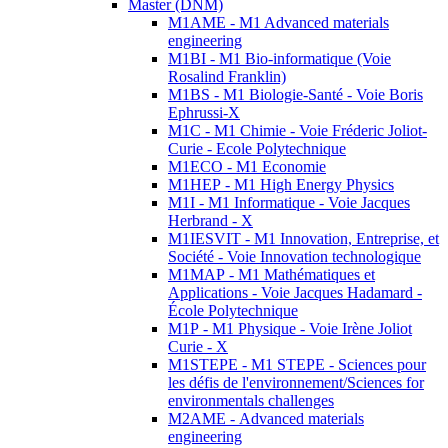
Master (DNM)
M1AME - M1 Advanced materials
engineering
M1BI - M1 Bio-informatique (Voie
Rosalind Franklin)
M1BS - M1 Biologie-Santé - Voie Boris
Ephrussi-X
M1C - M1 Chimie - Voie Fréderic Joliot-
Curie - Ecole Polytechnique
M1ECO - M1 Economie
M1HEP - M1 High Energy Physics
M1I - M1 Informatique - Voie Jacques
Herbrand - X
M1IESVIT - M1 Innovation, Entreprise, et
Société - Voie Innovation technologique
M1MAP - M1 Mathématiques et
Applications - Voie Jacques Hadamard -
École Polytechnique
M1P - M1 Physique - Voie Irène Joliot
Curie - X
M1STEPE - M1 STEPE - Sciences pour
les défis de l'environnement/Sciences for
environmentals challenges
M2AME - Advanced materials
engineering