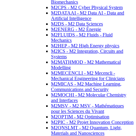
Biomechanics
M2CPS - M2 Cyber Physical System
M2DATAAI - M2 Data AI - Data and
Artificial Intelligence
M2DS - M2 Data Sciences
M2ENERG - M2 Énergie
M2FLUIDS - M2 Fluids - Fluid
Mechanics
M2HEP - M2 High Energy physics
M2ICS - M2 Integration, Circuits and
Systems
M2MATHMOD - M2 Mathematical
Modelling
M2MECENCLI - M2 Mecencli -
Mechanical Engineering for Clinicians
M2MICAS - M2 Machine Learning,
Communications and Security
M2MOCHI - M2 Molecular Chemistry
and Interfaces
M2MSV - M2 MSV - Mathématiques
pour les Sciences du Vivant
M2OPTIM - M2 Optimisation
M2PIC - M2 Projet Innovation Conception
M2QNSLMT - M2 Quantum, Light,
Materials and Nanosciences