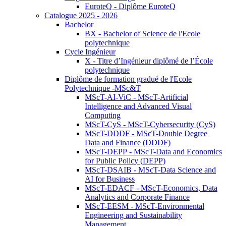
EuroteQ - Diplôme EuroteQ
Catalogue 2025 - 2026
Bachelor
BX - Bachelor of Science de l'Ecole
polytechnique
Cycle Ingénieur
X - Titre d’Ingénieur diplômé de l’École
polytechnique
Diplôme de formation gradué de l'Ecole
Polytechnique -MSc&T
MScT-AI-ViC - MScT-Artificial
Intelligence and Advanced Visual
Computing
MScT-CyS - MScT-Cybersecurity (CyS)
MScT-DDDF - MScT-Double Degree
Data and Finance (DDDF)
MScT-DEPP - MScT-Data and Economics
for Public Policy (DEPP)
MScT-DSAIB - MScT-Data Science and
AI for Business
MScT-EDACF - MScT-Economics, Data
Analytics and Corporate Finance
MScT-EESM - MScT-Environmental
Engineering and Sustainability
Management