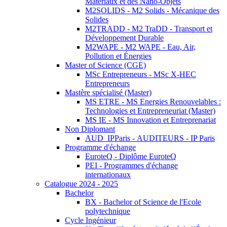
Matériaux et des Nano-Objets
M2SOLIDS - M2 Solids - Mécanique des
Solides
M2TRADD - M2 TraDD - Transport et
Développement Durable
M2WAPE - M2 WAPE - Eau, Air,
Pollution et Énergies
Master of Science (CGE)
MSc Entrepreneurs - MSc X-HEC
Entrepreneurs
Mastère spécialisé (Master)
MS ETRE - MS Energies Renouvelables :
Technologies et Entrepreneuriat (Master)
MS IE - MS Innovation et Entreprenariat
Non Diplomant
AUD_IPParis - AUDITEURS - IP Paris
Programme d'échange
EuroteQ - Diplôme EuroteQ
PEI - Programmes d'échange
internationaux
Catalogue 2024 - 2025
Bachelor
BX - Bachelor of Science de l'Ecole
polytechnique
Cycle Ingénieur