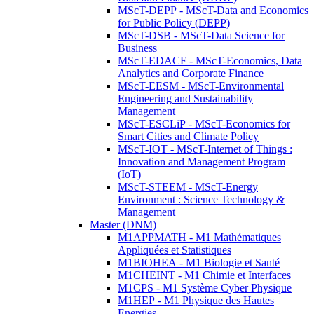
MScT-DEPP - MScT-Data and Economics
for Public Policy (DEPP)
MScT-DSB - MScT-Data Science for
Business
MScT-EDACF - MScT-Economics, Data
Analytics and Corporate Finance
MScT-EESM - MScT-Environmental
Engineering and Sustainability
Management
MScT-ESCLiP - MScT-Economics for
Smart Cities and Climate Policy
MScT-IOT - MScT-Internet of Things :
Innovation and Management Program
(IoT)
MScT-STEEM - MScT-Energy
Environment : Science Technology &
Management
Master (DNM)
M1APPMATH - M1 Mathématiques
Appliquées et Statistiques
M1BIOHEA - M1 Biologie et Santé
M1CHEINT - M1 Chimie et Interfaces
M1CPS - M1 Système Cyber Physique
M1HEP - M1 Physique des Hautes
Energies