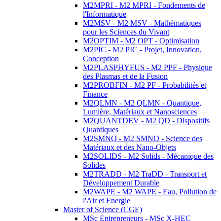
M2MPRI - M2 MPRI - Fondements de
l'Informatique
M2MSV - M2 MSV - Mathématiques
pour les Sciences du Vivant
M2OPTIM - M2 OPT - Optimisation
M2PIC - M2 PIC - Projet, Innovation,
Conception
M2PLASPHYFUS - M2 PPF - Physique
des Plasmas et de la Fusion
M2PROBFIN - M2 PF - Probabilités et
Finance
M2QLMN - M2 QLMN - Quantique,
Lumière, Matériaux et Nanosciences
M2QUANTDEV - M2 QD - Dispositifs
Quantiques
M2SMNO - M2 SMNO - Science des
Matériaux et des Nano-Objets
M2SOLIDS - M2 Solids - Mécanique des
Solides
M2TRADD - M2 TraDD - Transport et
Développement Durable
M2WAPE - M2 WAPE - Eau, Pollution de
l'Air et Energie
Master of Science (CGE)
MSc Entrepreneurs - MSc X-HEC