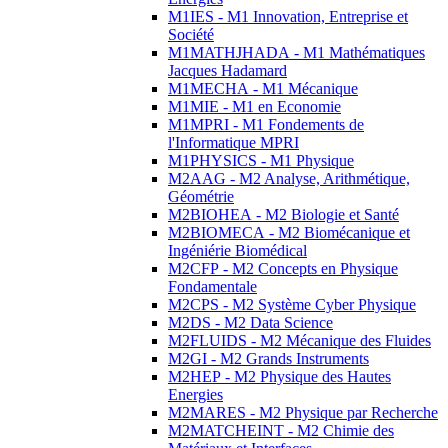
M1IES - M1 Innovation, Entreprise et
Société
M1MATHJHADA - M1 Mathématiques
Jacques Hadamard
M1MECHA - M1 Mécanique
M1MIE - M1 en Economie
M1MPRI - M1 Fondements de
l'Informatique MPRI
M1PHYSICS - M1 Physique
M2AAG - M2 Analyse, Arithmétique,
Géométrie
M2BIOHEA - M2 Biologie et Santé
M2BIOMECA - M2 Biomécanique et
Ingéniérie Biomédical
M2CFP - M2 Concepts en Physique
Fondamentale
M2CPS - M2 Système Cyber Physique
M2DS - M2 Data Science
M2FLUIDS - M2 Mécanique des Fluides
M2GI - M2 Grands Instruments
M2HEP - M2 Physique des Hautes
Energies
M2MARES - M2 Physique par Recherche
M2MATCHEINT - M2 Chimie des