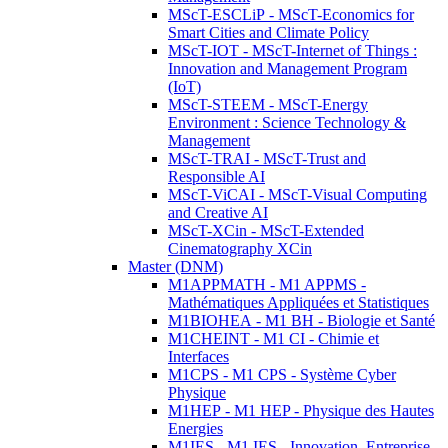
MScT-ESCLiP - MScT-Economics for
Smart Cities and Climate Policy
MScT-IOT - MScT-Internet of Things :
Innovation and Management Program
(IoT)
MScT-STEEM - MScT-Energy
Environment : Science Technology &
Management
MScT-TRAI - MScT-Trust and
Responsible AI
MScT-ViCAI - MScT-Visual Computing
and Creative AI
MScT-XCin - MScT-Extended
Cinematography XCin
Master (DNM)
M1APPMATH - M1 APPMS -
Mathématiques Appliquées et Statistiques
M1BIOHEA - M1 BH - Biologie et Santé
M1CHEINT - M1 CI - Chimie et
Interfaces
M1CPS - M1 CPS - Système Cyber
Physique
M1HEP - M1 HEP - Physique des Hautes
Energies
M1IES - M1 IES - Innovation, Entreprise