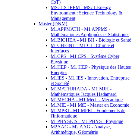
(IoT)
MScT-STEEM - MScT-Energy
Environment : Science Technology &
Management
Master (DNM)
M1APPMATH - M1 APPMS -
Mathématiques Appliquées et Statistiques
M1BIOHEA - M1 BH - Biologie et Santé
M1CHEINT - M1 CI - Chimie et
Interfaces
M1CPS - M1 CPS - Système Cyber
Physique
M1HEP - M1 HEP - Physique des Hautes
Energies
M1IES - M1 IES - Innovation, Entreprise
et Société
M1MATHJHADA - M1 MJH -
Mathématiques Jacques Hadamard
M1MECHA - M1 Mech - Mécanique
M1MIE - M1 MiE - Master en Economie
M1MPRI - M1 MPRI - Fondements de
l'Informatique
M1PHYSICS - M1 PHYS - Physique
M2AAG - M2 AAG - Analyse,
Arithmétique, Géométrie