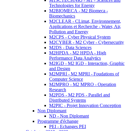
M1SCTECHNRJ - M1 - Sciences and
Technologies for Energy
M2BIOMECA - M2 Biomeca -
Biomechanics
M2CLEAR - CLimat, Environnement,
Applications et Recherche - Water, Air,
Pollution and Energy
M2CPS - Cyber Physical System
M2CYBER - M2 Cyber - Cybersecurity
M2DS - Data Sciences
M2HPDA - M2 HPDA - High
Performance Data Analytics
M2IGD - M2 IGD - Interaction, Graphic
and Design
M2MPRI - M2 MPRI - Foudations of
Computer Science
M2MPRO - M2 MPRO - Operation
Research
M2PDS - M2 PDS - Parallel and
Distributed Systems
M2PIC - Projet Innovation Conception
Non Diplomant
ND - Non Diplomant
Programme d'échange
PEI - Echanges PEI