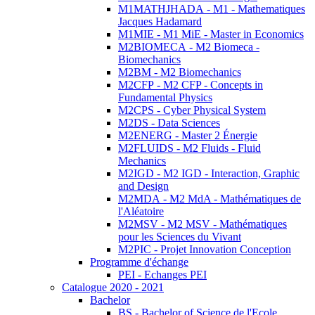
M1MATHJHADA - M1 - Mathematiques
Jacques Hadamard
M1MIE - M1 MiE - Master in Economics
M2BIOMECA - M2 Biomeca -
Biomechanics
M2BM - M2 Biomechanics
M2CFP - M2 CFP - Concepts in
Fundamental Physics
M2CPS - Cyber Physical System
M2DS - Data Sciences
M2ENERG - Master 2 Énergie
M2FLUIDS - M2 Fluids - Fluid
Mechanics
M2IGD - M2 IGD - Interaction, Graphic
and Design
M2MDA - M2 MdA - Mathématiques de
l'Aléatoire
M2MSV - M2 MSV - Mathématiques
pour les Sciences du Vivant
M2PIC - Projet Innovation Conception
Programme d'échange
PEI - Echanges PEI
Catalogue 2020 - 2021
Bachelor
BS - Bachelor of Science de l'Ecole