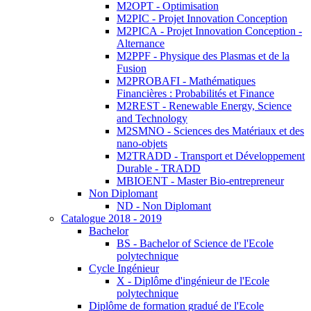
M2OPT - Optimisation
M2PIC - Projet Innovation Conception
M2PICA - Projet Innovation Conception -
Alternance
M2PPF - Physique des Plasmas et de la
Fusion
M2PROBAFI - Mathématiques
Financières : Probabilités et Finance
M2REST - Renewable Energy, Science
and Technology
M2SMNO - Sciences des Matériaux et des
nano-objets
M2TRADD - Transport et Développement
Durable - TRADD
MBIOENT - Master Bio-entrepreneur
Non Diplomant
ND - Non Diplomant
Catalogue 2018 - 2019
Bachelor
BS - Bachelor of Science de l'Ecole
polytechnique
Cycle Ingénieur
X - Diplôme d'ingénieur de l'Ecole
polytechnique
Diplôme de formation gradué de l'Ecole