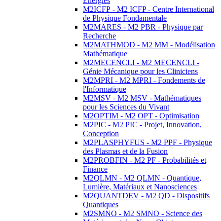
Energies
M2ICFP - M2 ICFP - Centre International
de Physique Fondamentale
M2MARES - M2 PBR - Physique par
Recherche
M2MATHMOD - M2 MM - Modélisation
Mathématique
M2MECENCLI - M2 MECENCLI -
Génie Mécanique pour les Cliniciens
M2MPRI - M2 MPRI - Fondements de
l'Informatique
M2MSV - M2 MSV - Mathématiques
pour les Sciences du Vivant
M2OPTIM - M2 OPT - Optimisation
M2PIC - M2 PIC - Projet, Innovation,
Conception
M2PLASPHYFUS - M2 PPF - Physique
des Plasmas et de la Fusion
M2PROBFIN - M2 PF - Probabilités et
Finance
M2QLMN - M2 QLMN - Quantique,
Lumière, Matériaux et Nanosciences
M2QUANTDEV - M2 QD - Dispositifs
Quantiques
M2SMNO - M2 SMNO - Science des