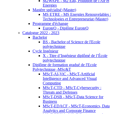
M2WAPE - M2 Eau, Pollution de l'Air et
Energies
Mastère spécialisé (Master)
MS ETRE - MS Energies Renouvelables :
Technologies et Entrepreneuriat (Master)
Programme d'échange
EuroteQ - Diplôme EuroteQ
Catalogue 2022 - 2023
Bachelor
BS - Bachelor of Science de l'Ecole
polytechnique
Cycle Ingénieur
X - Titre d’Ingénieur diplômé de l’École
polytechnique
Diplôme de formation gradué de l'Ecole
Polytechnique -MSc&T
MScT-AI-ViC - MScT-Artificial
Intelligence and Advanced Visual
Computing
MScT-CTD - MScT-Cybersecurity :
Threats and Defenses
MScT-DSB - MScT-Data Science for
Business
MScT-EDACF - MScT-Economics, Data
Analytics and Corporate Finance