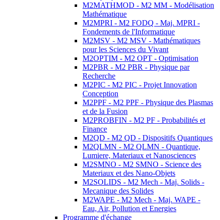
M2MATHMOD - M2 MM - Modélisation
Mathématique
M2MPRI - M2 FODQ - Maj. MPRI -
Fondements de l'Informatique
M2MSV - M2 MSV - Mathématiques
pour les Sciences du Vivant
M2OPTIM - M2 OPT - Optimisation
M2PBR - M2 PBR - Physique par
Recherche
M2PIC - M2 PIC - Projet Innovation
Conception
M2PPF - M2 PPF - Physique des Plasmas
et de la Fusion
M2PROBFIN - M2 PF - Probabilités et
Finance
M2QD - M2 QD - Dispositifs Quantiques
M2QLMN - M2 QLMN - Quantique,
Lumiere, Materiaux et Nanosciences
M2SMNO - M2 SMNO - Science des
Materiaux et des Nano-Objets
M2SOLIDS - M2 Mech - Maj. Solids -
Mecanique des Solides
M2WAPE - M2 Mech - Maj. WAPE -
Eau, Air, Pollution et Energies
Programme d'échange