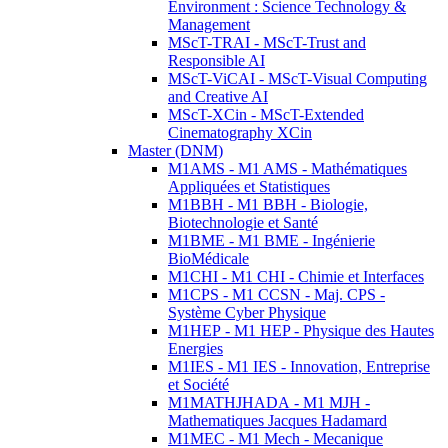
Environment : Science Technology &
Management
MScT-TRAI - MScT-Trust and
Responsible AI
MScT-ViCAI - MScT-Visual Computing
and Creative AI
MScT-XCin - MScT-Extended
Cinematography XCin
Master (DNM)
M1AMS - M1 AMS - Mathématiques
Appliquées et Statistiques
M1BBH - M1 BBH - Biologie,
Biotechnologie et Santé
M1BME - M1 BME - Ingénierie
BioMédicale
M1CHI - M1 CHI - Chimie et Interfaces
M1CPS - M1 CCSN - Maj. CPS -
Système Cyber Physique
M1HEP - M1 HEP - Physique des Hautes
Energies
M1IES - M1 IES - Innovation, Entreprise
et Société
M1MATHJHADA - M1 MJH -
Mathematiques Jacques Hadamard
M1MEC - M1 Mech - Mecanique