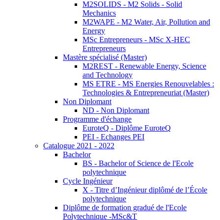
M2SOLIDS - M2 Solids - Solid
Mechanics
M2WAPE - M2 Water, Air, Pollution and
Energy
MSc Entrepreneurs - MSc X-HEC
Entrepreneurs
Mastère spécialisé (Master)
M2REST - Renewable Energy, Science
and Technology
MS ETRE - MS Energies Renouvelables :
Technologies & Entrepreneuriat (Master)
Non Diplomant
ND - Non Diplomant
Programme d'échange
EuroteQ - Diplôme EuroteQ
PEI - Echanges PEI
Catalogue 2021 - 2022
Bachelor
BS - Bachelor of Science de l'Ecole
polytechnique
Cycle Ingénieur
X - Titre d’Ingénieur diplômé de l’École
polytechnique
Diplôme de formation gradué de l'Ecole
Polytechnique -MSc&T