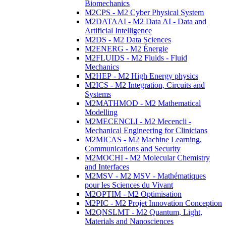
Biomechanics
M2CPS - M2 Cyber Physical System
M2DATAAI - M2 Data AI - Data and
Artificial Intelligence
M2DS - M2 Data Sciences
M2ENERG - M2 Énergie
M2FLUIDS - M2 Fluids - Fluid
Mechanics
M2HEP - M2 High Energy physics
M2ICS - M2 Integration, Circuits and
Systems
M2MATHMOD - M2 Mathematical
Modelling
M2MECENCLI - M2 Mecencli -
Mechanical Engineering for Clinicians
M2MICAS - M2 Machine Learning,
Communications and Security
M2MOCHI - M2 Molecular Chemistry
and Interfaces
M2MSV - M2 MSV - Mathématiques
pour les Sciences du Vivant
M2OPTIM - M2 Optimisation
M2PIC - M2 Projet Innovation Conception
M2QNSLMT - M2 Quantum, Light,
Materials and Nanosciences