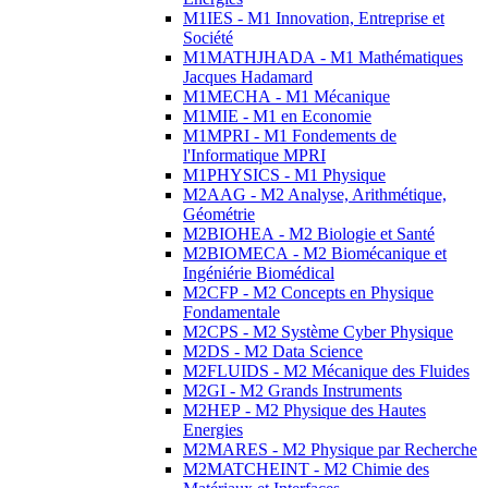
M1IES - M1 Innovation, Entreprise et
Société
M1MATHJHADA - M1 Mathématiques
Jacques Hadamard
M1MECHA - M1 Mécanique
M1MIE - M1 en Economie
M1MPRI - M1 Fondements de
l'Informatique MPRI
M1PHYSICS - M1 Physique
M2AAG - M2 Analyse, Arithmétique,
Géométrie
M2BIOHEA - M2 Biologie et Santé
M2BIOMECA - M2 Biomécanique et
Ingéniérie Biomédical
M2CFP - M2 Concepts en Physique
Fondamentale
M2CPS - M2 Système Cyber Physique
M2DS - M2 Data Science
M2FLUIDS - M2 Mécanique des Fluides
M2GI - M2 Grands Instruments
M2HEP - M2 Physique des Hautes
Energies
M2MARES - M2 Physique par Recherche
M2MATCHEINT - M2 Chimie des