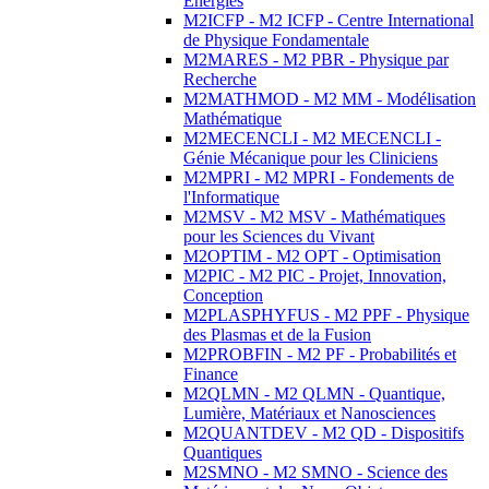
Energies
M2ICFP - M2 ICFP - Centre International
de Physique Fondamentale
M2MARES - M2 PBR - Physique par
Recherche
M2MATHMOD - M2 MM - Modélisation
Mathématique
M2MECENCLI - M2 MECENCLI -
Génie Mécanique pour les Cliniciens
M2MPRI - M2 MPRI - Fondements de
l'Informatique
M2MSV - M2 MSV - Mathématiques
pour les Sciences du Vivant
M2OPTIM - M2 OPT - Optimisation
M2PIC - M2 PIC - Projet, Innovation,
Conception
M2PLASPHYFUS - M2 PPF - Physique
des Plasmas et de la Fusion
M2PROBFIN - M2 PF - Probabilités et
Finance
M2QLMN - M2 QLMN - Quantique,
Lumière, Matériaux et Nanosciences
M2QUANTDEV - M2 QD - Dispositifs
Quantiques
M2SMNO - M2 SMNO - Science des