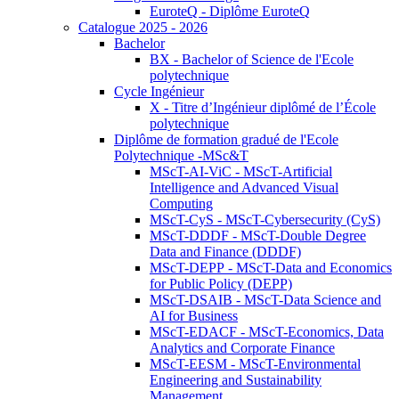
EuroteQ - Diplôme EuroteQ
Catalogue 2025 - 2026
Bachelor
BX - Bachelor of Science de l'Ecole
polytechnique
Cycle Ingénieur
X - Titre d’Ingénieur diplômé de l’École
polytechnique
Diplôme de formation gradué de l'Ecole
Polytechnique -MSc&T
MScT-AI-ViC - MScT-Artificial
Intelligence and Advanced Visual
Computing
MScT-CyS - MScT-Cybersecurity (CyS)
MScT-DDDF - MScT-Double Degree
Data and Finance (DDDF)
MScT-DEPP - MScT-Data and Economics
for Public Policy (DEPP)
MScT-DSAIB - MScT-Data Science and
AI for Business
MScT-EDACF - MScT-Economics, Data
Analytics and Corporate Finance
MScT-EESM - MScT-Environmental
Engineering and Sustainability
Management