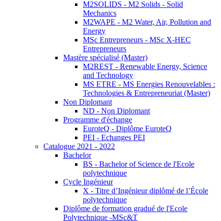
M2SOLIDS - M2 Solids - Solid
Mechanics
M2WAPE - M2 Water, Air, Pollution and
Energy
MSc Entrepreneurs - MSc X-HEC
Entrepreneurs
Mastère spécialisé (Master)
M2REST - Renewable Energy, Science
and Technology
MS ETRE - MS Energies Renouvelables :
Technologies & Entrepreneuriat (Master)
Non Diplomant
ND - Non Diplomant
Programme d'échange
EuroteQ - Diplôme EuroteQ
PEI - Echanges PEI
Catalogue 2021 - 2022
Bachelor
BS - Bachelor of Science de l'Ecole
polytechnique
Cycle Ingénieur
X - Titre d’Ingénieur diplômé de l’École
polytechnique
Diplôme de formation gradué de l'Ecole
Polytechnique -MSc&T