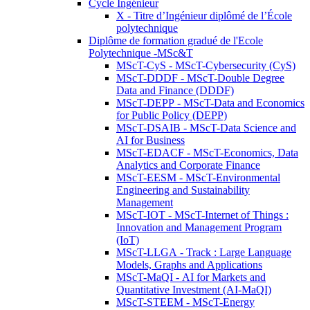
Cycle Ingénieur
X - Titre d’Ingénieur diplômé de l’École
polytechnique
Diplôme de formation gradué de l'Ecole
Polytechnique -MSc&T
MScT-CyS - MScT-Cybersecurity (CyS)
MScT-DDDF - MScT-Double Degree
Data and Finance (DDDF)
MScT-DEPP - MScT-Data and Economics
for Public Policy (DEPP)
MScT-DSAIB - MScT-Data Science and
AI for Business
MScT-EDACF - MScT-Economics, Data
Analytics and Corporate Finance
MScT-EESM - MScT-Environmental
Engineering and Sustainability
Management
MScT-IOT - MScT-Internet of Things :
Innovation and Management Program
(IoT)
MScT-LLGA - Track : Large Language
Models, Graphs and Applications
MScT-MaQI - AI for Markets and
Quantitative Investment (AI-MaQI)
MScT-STEEM - MScT-Energy