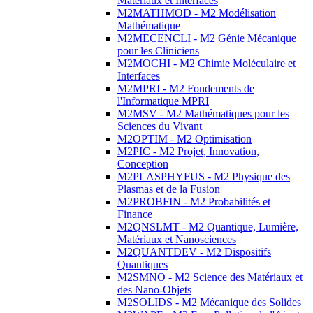
Matériaux et Interfaces
M2MATHMOD - M2 Modélisation
Mathématique
M2MECENCLI - M2 Génie Mécanique
pour les Cliniciens
M2MOCHI - M2 Chimie Moléculaire et
Interfaces
M2MPRI - M2 Fondements de
l'Informatique MPRI
M2MSV - M2 Mathématiques pour les
Sciences du Vivant
M2OPTIM - M2 Optimisation
M2PIC - M2 Projet, Innovation,
Conception
M2PLASPHYFUS - M2 Physique des
Plasmas et de la Fusion
M2PROBFIN - M2 Probabilités et
Finance
M2QNSLMT - M2 Quantique, Lumière,
Matériaux et Nanosciences
M2QUANTDEV - M2 Dispositifs
Quantiques
M2SMNO - M2 Science des Matériaux et
des Nano-Objets
M2SOLIDS - M2 Mécanique des Solides