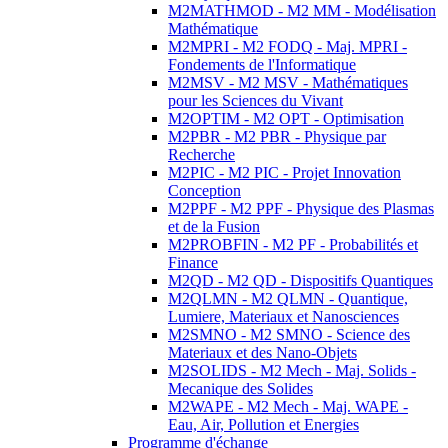
M2MATHMOD - M2 MM - Modélisation
Mathématique
M2MPRI - M2 FODQ - Maj. MPRI -
Fondements de l'Informatique
M2MSV - M2 MSV - Mathématiques
pour les Sciences du Vivant
M2OPTIM - M2 OPT - Optimisation
M2PBR - M2 PBR - Physique par
Recherche
M2PIC - M2 PIC - Projet Innovation
Conception
M2PPF - M2 PPF - Physique des Plasmas
et de la Fusion
M2PROBFIN - M2 PF - Probabilités et
Finance
M2QD - M2 QD - Dispositifs Quantiques
M2QLMN - M2 QLMN - Quantique,
Lumiere, Materiaux et Nanosciences
M2SMNO - M2 SMNO - Science des
Materiaux et des Nano-Objets
M2SOLIDS - M2 Mech - Maj. Solids -
Mecanique des Solides
M2WAPE - M2 Mech - Maj. WAPE -
Eau, Air, Pollution et Energies
Programme d'échange