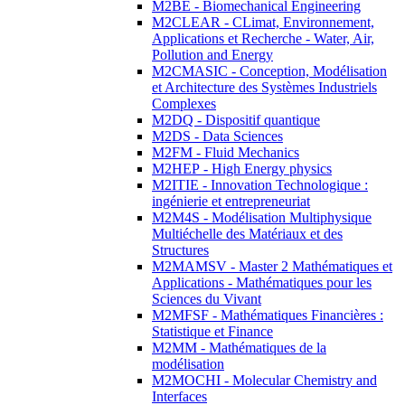
M2BE - Biomechanical Engineering
M2CLEAR - CLimat, Environnement,
Applications et Recherche - Water, Air,
Pollution and Energy
M2CMASIC - Conception, Modélisation
et Architecture des Systèmes Industriels
Complexes
M2DQ - Dispositif quantique
M2DS - Data Sciences
M2FM - Fluid Mechanics
M2HEP - High Energy physics
M2ITIE - Innovation Technologique :
ingénierie et entrepreneuriat
M2M4S - Modélisation Multiphysique
Multiéchelle des Matériaux et des
Structures
M2MAMSV - Master 2 Mathématiques et
Applications - Mathématiques pour les
Sciences du Vivant
M2MFSF - Mathématiques Financières :
Statistique et Finance
M2MM - Mathématiques de la
modélisation
M2MOCHI - Molecular Chemistry and
Interfaces