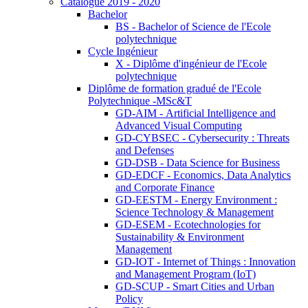
Catalogue 2019 - 2020
Bachelor
BS - Bachelor of Science de l'Ecole
polytechnique
Cycle Ingénieur
X - Diplôme d'ingénieur de l'Ecole
polytechnique
Diplôme de formation gradué de l'Ecole
Polytechnique -MSc&T
GD-AIM - Artificial Intelligence and
Advanced Visual Computing
GD-CYBSEC - Cybersecurity : Threats
and Defenses
GD-DSB - Data Science for Business
GD-EDCF - Economics, Data Analytics
and Corporate Finance
GD-EESTM - Energy Environment :
Science Technology & Management
GD-ESEM - Ecotechnologies for
Sustainability & Environment
Management
GD-IOT - Internet of Things : Innovation
and Management Program (IoT)
GD-SCUP - Smart Cities and Urban
Policy