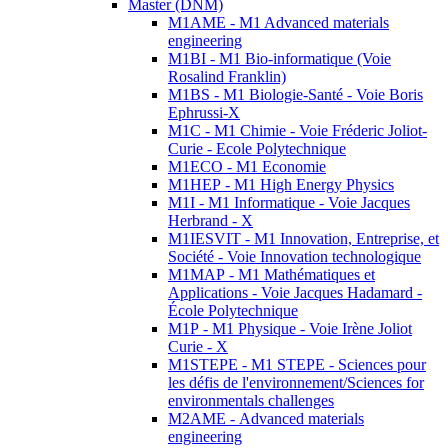
Master (DNM)
M1AME - M1 Advanced materials
engineering
M1BI - M1 Bio-informatique (Voie
Rosalind Franklin)
M1BS - M1 Biologie-Santé - Voie Boris
Ephrussi-X
M1C - M1 Chimie - Voie Fréderic Joliot-
Curie - Ecole Polytechnique
M1ECO - M1 Economie
M1HEP - M1 High Energy Physics
M1I - M1 Informatique - Voie Jacques
Herbrand - X
M1IESVIT - M1 Innovation, Entreprise, et
Société - Voie Innovation technologique
M1MAP - M1 Mathématiques et
Applications - Voie Jacques Hadamard -
École Polytechnique
M1P - M1 Physique - Voie Irène Joliot
Curie - X
M1STEPE - M1 STEPE - Sciences pour
les défis de l'environnement/Sciences for
environmentals challenges
M2AME - Advanced materials
engineering