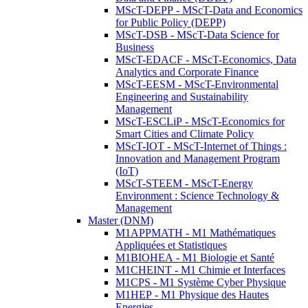
MScT-DEPP - MScT-Data and Economics
for Public Policy (DEPP)
MScT-DSB - MScT-Data Science for
Business
MScT-EDACF - MScT-Economics, Data
Analytics and Corporate Finance
MScT-EESM - MScT-Environmental
Engineering and Sustainability
Management
MScT-ESCLiP - MScT-Economics for
Smart Cities and Climate Policy
MScT-IOT - MScT-Internet of Things :
Innovation and Management Program
(IoT)
MScT-STEEM - MScT-Energy
Environment : Science Technology &
Management
Master (DNM)
M1APPMATH - M1 Mathématiques
Appliquées et Statistiques
M1BIOHEA - M1 Biologie et Santé
M1CHEINT - M1 Chimie et Interfaces
M1CPS - M1 Système Cyber Physique
M1HEP - M1 Physique des Hautes
Energies