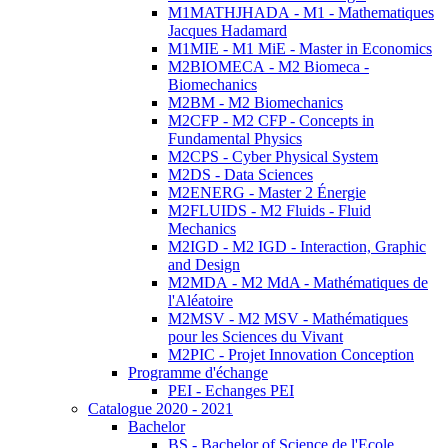
M1MATHJHADA - M1 - Mathematiques
Jacques Hadamard
M1MIE - M1 MiE - Master in Economics
M2BIOMECA - M2 Biomeca -
Biomechanics
M2BM - M2 Biomechanics
M2CFP - M2 CFP - Concepts in
Fundamental Physics
M2CPS - Cyber Physical System
M2DS - Data Sciences
M2ENERG - Master 2 Énergie
M2FLUIDS - M2 Fluids - Fluid
Mechanics
M2IGD - M2 IGD - Interaction, Graphic
and Design
M2MDA - M2 MdA - Mathématiques de
l'Aléatoire
M2MSV - M2 MSV - Mathématiques
pour les Sciences du Vivant
M2PIC - Projet Innovation Conception
Programme d'échange
PEI - Echanges PEI
Catalogue 2020 - 2021
Bachelor
BS - Bachelor of Science de l'Ecole