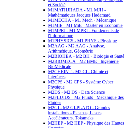
et Société
M1MATHJHADA - M1 MJH -
Mathématiques Jacques Hadamard
M1MECHA - M1 Mech - Mécanique
M1MIE - M1 MiE - Master en Economie
M1MPRI - M1 MPRI - Fondements de
l'Informatique
M1PHYSICS - M1 PHYS - Physique
M2AAG - M2 AAG - Analyse,
Arithmétique, Géométrie
M2BIOHEA - M2 BH - Biologie et Santé
M2BIOMECA - M2 BME - Ingénierie
BioMédicale
M2CHEINT - M2 CI - Chimie et
Interfaces
M2CPS - M2 CPS - Système Cyber
Physique
M2DS - M2 DS - Data Science
M2FLUIDS - M2 Fluids - Mécanique des
Fluides
M2GI - M2 GI-PLATO - Grandes
installations - Plasmas, Lasers,
Accélérateurs, Tokamaks
M2HEP - M2 HEP - Physique des Hautes