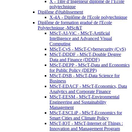
X - Titre d’Ingénieur diplômé de l’École
polytechnique
Diplôme d'établissement
X-4A - Diplôme de l'Ecole polytechnique
Diplôme de formation gradué de l'Ecole
Polytechnique -MSc&T
MScT-AI-ViC - MScT-Artificial
Intelligence and Advanced Visual
Computing
MScT-CyS - MScT-Cybersecurity (CyS)
MScT-DDDF - MScT-Double Degree
Data and Finance (DDDF)
MScT-DEPP - MScT-Data and Economics
for Public Policy (DEPP)
MScT-DSB - MScT-Data Science for
Business
MScT-EDACF - MScT-Economics, Data
Analytics and Corporate Finance
MScT-EESM - MScT-Environmental
Engineering and Sustainability
Management
MScT-ESCLiP - MScT-Economics for
Smart Cities and Climate Policy
MScT-IOT - MScT-Internet of Things :
Innovation and Management Program