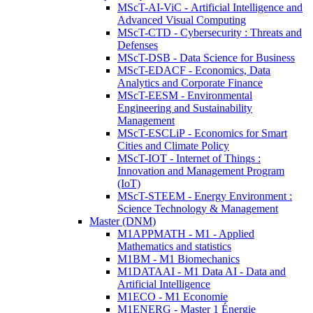
MScT-AI-ViC - Artificial Intelligence and
Advanced Visual Computing
MScT-CTD - Cybersecurity : Threats and
Defenses
MScT-DSB - Data Science for Business
MScT-EDACF - Economics, Data
Analytics and Corporate Finance
MScT-EESM - Environmental
Engineering and Sustainability
Management
MScT-ESCLiP - Economics for Smart
Cities and Climate Policy
MScT-IOT - Internet of Things :
Innovation and Management Program
(IoT)
MScT-STEEM - Energy Environment :
Science Technology & Management
Master (DNM)
M1APPMATH - M1 - Applied
Mathematics and statistics
M1BM - M1 Biomechanics
M1DATAAI - M1 Data AI - Data and
Artificial Intelligence
M1ECO - M1 Economie
M1ENERG - Master 1 Énergie