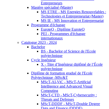
Entrepreneurs
Mastère spécialisé (Master)
MS ETRE - MS Energies Renouvelables :
Technologies et Entrepreneuriat (Master)
MS IE - MS Innovation et Entreprenariat
Programme d'échange
EuroteQ - Diplôme EuroteQ
PEI - Programmes d'échange
internationaux
Catalogue 2023 - 2024
Bachelor
BS - Bachelor of Science de l'Ecole
polytechnique
Cycle Ingénieur
X - Titre d’Ingénieur diplômé de l’École
polytechnique
Diplôme de formation gradué de l'Ecole
Polytechnique -MSc&T
MScT-AI-ViC - MScT-Artificial
Intelligence and Advanced Visual
Computing
MScT-CTD - MScT-Cybersecurity :
Threats and Defenses
MScT-DDDF - MScT-Double Degree
Data and Finance (DDDF)