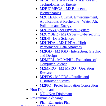
M1SCTECHNRJ - M1 - Sciences and
Technologies for Energy
M2BIOMECA - M2 Biomeca -
Biomechanics
M2CLEAR - CLimat, Environnement,
Applications et Recherche - Water, Air,
Pollution and Energy
M2CPS - Cyber Physical System
M2CYBER - M2 Cyber - Cybersecurity
M2DS - Data Sciences
M2HPDA - M2 HPDA - High
Performance Data Analytics
M2IGD - M2 IGD - Interaction, Graphic
and Design
M2MPRI - M2 MPRI - Foudations of
Computer Science
M2MPRO - M2 MPRO - Operation
Research
M2PDS - M2 PDS - Parallel and
Distributed Systems
M2PIC - Projet Innovation Conception
Non Diplomant
ND - Non Diplomant
Programme d'échange
PEI - Echanges PEI