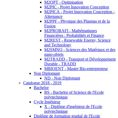
M2OPT - Optimisation
M2PIC - Projet Innovation Conception
M2PICA - Projet Innovation Conception -
Alternance
M2PPF - Physique des Plasmas et de la
Fusion
M2PROBAFI - Mathématiques
Financières : Probabilités et Finance
M2REST - Renewable Energy, Science
and Technology
M2SMNO - Sciences des Matériaux et des
nano-objets
M2TRADD - Transport et Développement
Durable - TRADD
MBIOENT - Master Bio-entrepreneur
Non Diplomant
ND - Non Diplomant
Catalogue 2018 - 2019
Bachelor
BS - Bachelor of Science de l'Ecole
polytechnique
Cycle Ingénieur
X - Diplôme d'ingénieur de l'Ecole
polytechnique
Diplôme de formation gradué de l'Ecole