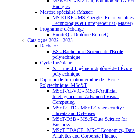
M2WAPE - M2 Eau, Pollution de l'Air et
Energies
Mastère spécialisé (Master)
MS ETRE - MS Energies Renouvelables :
Technologies et Entrepreneuriat (Master)
Programme d'échange
EuroteQ - Diplôme EuroteQ
Catalogue 2022 - 2023
Bachelor
BS - Bachelor of Science de l'Ecole
polytechnique
Cycle Ingénieur
X - Titre d’Ingénieur diplômé de l’École
polytechnique
Diplôme de formation gradué de l'Ecole
Polytechnique -MSc&T
MScT-AI-ViC - MScT-Artificial
Intelligence and Advanced Visual
Computing
MScT-CTD - MScT-Cybersecurity :
Threats and Defenses
MScT-DSB - MScT-Data Science for
Business
MScT-EDACF - MScT-Economics, Data
Analytics and Corporate Finance