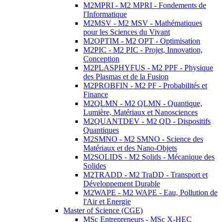
M2MPRI - M2 MPRI - Fondements de
l'Informatique
M2MSV - M2 MSV - Mathématiques
pour les Sciences du Vivant
M2OPTIM - M2 OPT - Optimisation
M2PIC - M2 PIC - Projet, Innovation,
Conception
M2PLASPHYFUS - M2 PPF - Physique
des Plasmas et de la Fusion
M2PROBFIN - M2 PF - Probabilités et
Finance
M2QLMN - M2 QLMN - Quantique,
Lumière, Matériaux et Nanosciences
M2QUANTDEV - M2 QD - Dispositifs
Quantiques
M2SMNO - M2 SMNO - Science des
Matériaux et des Nano-Objets
M2SOLIDS - M2 Solids - Mécanique des
Solides
M2TRADD - M2 TraDD - Transport et
Développement Durable
M2WAPE - M2 WAPE - Eau, Pollution de
l'Air et Energie
Master of Science (CGE)
MSc Entrepreneurs - MSc X-HEC