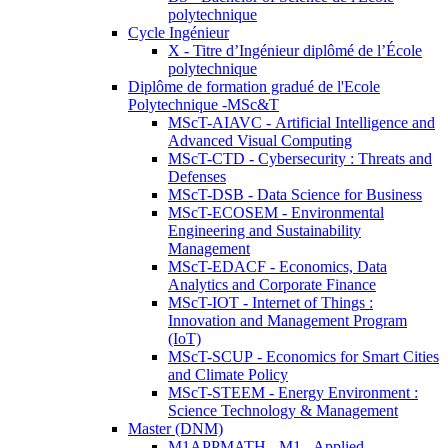
polytechnique
Cycle Ingénieur
X - Titre d’Ingénieur diplômé de l’École
polytechnique
Diplôme de formation gradué de l'Ecole
Polytechnique -MSc&T
MScT-AIAVC - Artificial Intelligence and
Advanced Visual Computing
MScT-CTD - Cybersecurity : Threats and
Defenses
MScT-DSB - Data Science for Business
MScT-ECOSEM - Environmental
Engineering and Sustainability
Management
MScT-EDACF - Economics, Data
Analytics and Corporate Finance
MScT-IOT - Internet of Things :
Innovation and Management Program
(IoT)
MScT-SCUP - Economics for Smart Cities
and Climate Policy
MScT-STEEM - Energy Environment :
Science Technology & Management
Master (DNM)
M1APPMATH - M1 - Applied