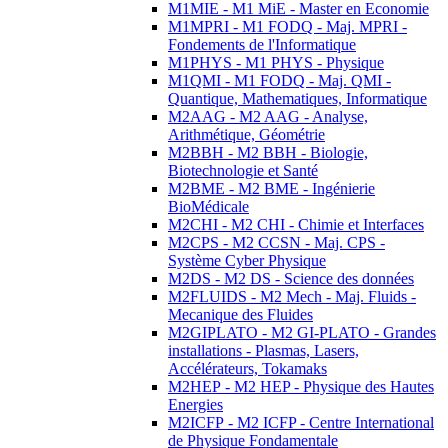
M1MIE - M1 MiE - Master en Economie
M1MPRI - M1 FODQ - Maj. MPRI -
Fondements de l'Informatique
M1PHYS - M1 PHYS - Physique
M1QMI - M1 FODQ - Maj. QMI -
Quantique, Mathematiques, Informatique
M2AAG - M2 AAG - Analyse,
Arithmétique, Géométrie
M2BBH - M2 BBH - Biologie,
Biotechnologie et Santé
M2BME - M2 BME - Ingénierie
BioMédicale
M2CHI - M2 CHI - Chimie et Interfaces
M2CPS - M2 CCSN - Maj. CPS -
Système Cyber Physique
M2DS - M2 DS - Science des données
M2FLUIDS - M2 Mech - Maj. Fluids -
Mecanique des Fluides
M2GIPLATO - M2 GI-PLATO - Grandes
installations - Plasmas, Lasers,
Accélérateurs, Tokamaks
M2HEP - M2 HEP - Physique des Hautes
Energies
M2ICFP - M2 ICFP - Centre International
de Physique Fondamentale