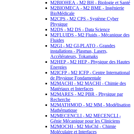
M2BIOHEA - M2 BH - Biologie et Santé
M2BIOMECA - M2 BME - Ingénierie
BioMédicale
M2CPS - M2 CPS - Système Cyber
Physique
M2DS - M2 DS - Data Science
M2FLUIDS - M2 Fluids - Mécanique des
Fluides
M2GI - M2 GI-PLATO - Grandes
installations - Plasmas, Lasers,
Accélérateurs, Tokamaks
M2HEP - M2 HEP - Physique des Hautes
Energies
M2ICFP - M2 ICFP - Centre International
de Physique Fondamentale
M2MACHI - M2 MACHI - Chimie des
Matériaux et Interfaces
M2MARES - M2 PBR - Physique par
Recherche
M2MATHMOD - M2 MM - Modélisation
Mathématique
M2MECENCLI - M2 MECENCLI -
Génie Mécanique pour les Cliniciens
M2MOCHI - M2 MoChI - Chimie
Moléculaire et Interfaces