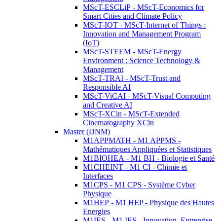
MScT-ESCLiP - MScT-Economics for
Smart Cities and Climate Policy
MScT-IOT - MScT-Internet of Things :
Innovation and Management Program
(IoT)
MScT-STEEM - MScT-Energy
Environment : Science Technology &
Management
MScT-TRAI - MScT-Trust and
Responsible AI
MScT-ViCAI - MScT-Visual Computing
and Creative AI
MScT-XCin - MScT-Extended
Cinematography XCin
Master (DNM)
M1APPMATH - M1 APPMS -
Mathématiques Appliquées et Statistiques
M1BIOHEA - M1 BH - Biologie et Santé
M1CHEINT - M1 CI - Chimie et
Interfaces
M1CPS - M1 CPS - Système Cyber
Physique
M1HEP - M1 HEP - Physique des Hautes
Energies
M1IES - M1 IES - Innovation, Entreprise