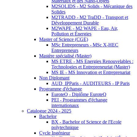
Matériaux et des Nano-Objets
M2SOLIDS - M2 Solids - Mécanique des
Solides
M2TRADD - M2 TraDD - Transport et
Développement Durable
M2WAPE - M2 WAPE - Eau, Air,
Pollution et Énergies
Master of Science (CGE)
MSc Entrepreneurs - MSc X-HEC
Entrepreneurs
Mastère spécialisé (Master)
MS ETRE - MS Energies Renouvelables :
Technologies et Entrepreneuriat (Master)
MS IE - MS Innovation et Entreprenariat
Non Diplomant
AUD_IPParis - AUDITEURS - IP Paris
Programme d'échange
EuroteQ - Diplôme EuroteQ
PEI - Programmes d'échange
internationaux
Catalogue 2024 - 2025
Bachelor
BX - Bachelor of Science de l'Ecole
polytechnique
Cycle Ingénieur