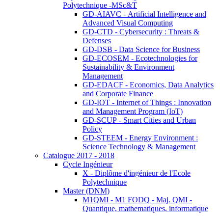
Polytechnique -MSc&T
GD-AIAVC - Artificial Intelligence and
Advanced Visual Computing
GD-CTD - Cybersecurity : Threats &
Defenses
GD-DSB - Data Science for Business
GD-ECOSEM - Ecotechnologies for
Sustainability & Environment
Management
GD-EDACF - Economics, Data Analytics
and Corporate Finance
GD-IOT - Internet of Things : Innovation
and Management Program (IoT)
GD-SCUP - Smart Cities and Urban
Policy
GD-STEEM - Energy Environment :
Science Technology & Management
Catalogue 2017 - 2018
Cycle Ingénieur
X - Diplôme d'ingénieur de l'Ecole
Polytechnique
Master (DNM)
M1QMI - M1 FODQ - Maj. QMI -
Quantique, mathematiques, informatique