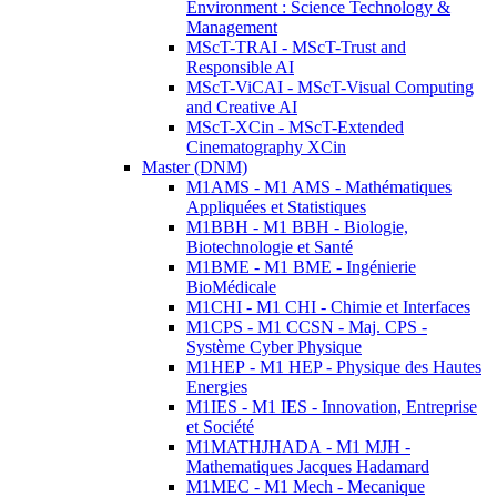
Environment : Science Technology &
Management
MScT-TRAI - MScT-Trust and
Responsible AI
MScT-ViCAI - MScT-Visual Computing
and Creative AI
MScT-XCin - MScT-Extended
Cinematography XCin
Master (DNM)
M1AMS - M1 AMS - Mathématiques
Appliquées et Statistiques
M1BBH - M1 BBH - Biologie,
Biotechnologie et Santé
M1BME - M1 BME - Ingénierie
BioMédicale
M1CHI - M1 CHI - Chimie et Interfaces
M1CPS - M1 CCSN - Maj. CPS -
Système Cyber Physique
M1HEP - M1 HEP - Physique des Hautes
Energies
M1IES - M1 IES - Innovation, Entreprise
et Société
M1MATHJHADA - M1 MJH -
Mathematiques Jacques Hadamard
M1MEC - M1 Mech - Mecanique