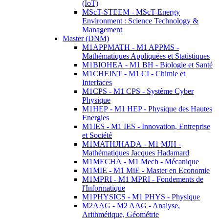
(IoT)
MScT-STEEM - MScT-Energy
Environment : Science Technology &
Management
Master (DNM)
M1APPMATH - M1 APPMS -
Mathématiques Appliquées et Statistiques
M1BIOHEA - M1 BH - Biologie et Santé
M1CHEINT - M1 CI - Chimie et
Interfaces
M1CPS - M1 CPS - Système Cyber
Physique
M1HEP - M1 HEP - Physique des Hautes
Energies
M1IES - M1 IES - Innovation, Entreprise
et Société
M1MATHJHADA - M1 MJH -
Mathématiques Jacques Hadamard
M1MECHA - M1 Mech - Mécanique
M1MIE - M1 MiE - Master en Economie
M1MPRI - M1 MPRI - Fondements de
l'Informatique
M1PHYSICS - M1 PHYS - Physique
M2AAG - M2 AAG - Analyse,
Arithmétique, Géométrie