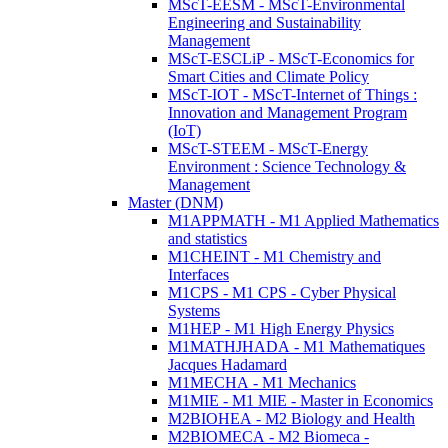
MScT-EESM - MScT-Environmental
Engineering and Sustainability
Management
MScT-ESCLiP - MScT-Economics for
Smart Cities and Climate Policy
MScT-IOT - MScT-Internet of Things :
Innovation and Management Program
(IoT)
MScT-STEEM - MScT-Energy
Environment : Science Technology &
Management
Master (DNM)
M1APPMATH - M1 Applied Mathematics
and statistics
M1CHEINT - M1 Chemistry and
Interfaces
M1CPS - M1 CPS - Cyber Physical
Systems
M1HEP - M1 High Energy Physics
M1MATHJHADA - M1 Mathematiques
Jacques Hadamard
M1MECHA - M1 Mechanics
M1MIE - M1 MIE - Master in Economics
M2BIOHEA - M2 Biology and Health
M2BIOMECA - M2 Biomeca -