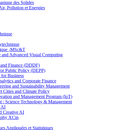
nique des Solides
, Pollution et Energies
chnique
lytechnique
hnique -MSc&T
ce and Advanced Visual Computing
and Finance (DDDF)
r Public Policy (DEPP)
for Business
ytics and Corporate Finance
ring and Sustainability Management
Cities and Climate Policy
ovation and Management Program (IoT)
: Science Technology & Management
 AI
 Creative AI
aphy XCin
ppliquées et Statistiques