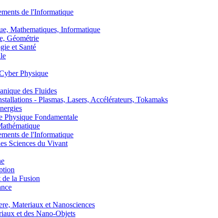
nts de l'Informatique
, Mathematiques, Informatique
, Géométrie
ie et Santé
le
Cyber Physique
nique des Fluides
lations - Plasmas, Lasers, Accélérateurs, Tokamaks
nergies
de Physique Fondamentale
athématique
nts de l'Informatique
s Sciences du Vivant
he
ption
 de la Fusion
ance
, Materiaux et Nanosciences
aux et des Nano-Objets