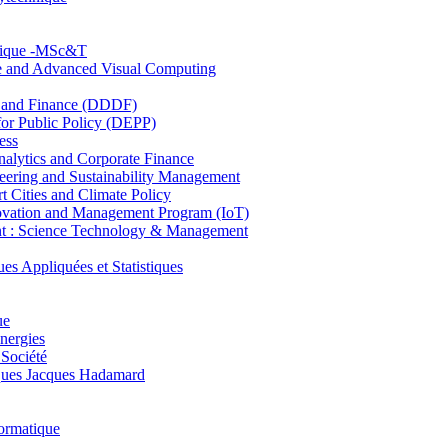
hnique -MSc&T
ce and Advanced Visual Computing
and Finance (DDDF)
r Public Policy (DEPP)
ess
ytics and Corporate Finance
ring and Sustainability Management
Cities and Climate Policy
ovation and Management Program (IoT)
: Science Technology & Management
ppliquées et Statistiques
ue
nergies
 Société
es Jacques Hadamard
ormatique