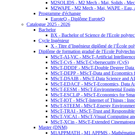
M2SOLIDS - M2 Mech - Maj. Solids - Meca
M2WAPE - M2 Mech - Maj. WAPE - Eau, Air
Programme d'échange
EuroteQ - Diplôme EuroteQ
Catalogue 2025 - 2026
Bachelor
BX - Bachelor of Science de l'Ecole polyte
Cycle Ingénieur
X - Titre d’Ingénieur diplômé de l’École po
Diplôme de formation gradué de l'Ecole Polytec
MScT-AI-ViC - MScT-Artificial Intelligen
MScT-CyS - MScT-Cybersecurity (CyS)
MScT-DDDF - MScT-Double Degree Data 
MScT-DEPP - MScT-Data and Economics fo
MScT-DSAIB - MScT-Data Science and AI 
MScT-EDACF - MScT-Economics, Data Anal
MScT-EESM - MScT-Environmental Enginee
MScT-ESCLiP - MScT-Economics for Smart 
MScT-IOT - MScT-Internet of Things : Inn
MScT-STEEM - MScT-Energy Environment 
MScT-TRAI - MScT-Trust and Responsible
MScT-ViCAI - MScT-Visual Computing and
MScT-XCin - MScT-Extended Cinematogr
Master (DNM)
M1APPMATH - M1 APPMS - Mathématiques A