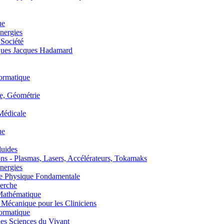
ue
nergies
 Société
es Jacques Hadamard
ormatique
, Géométrie
édicale
ue
uides
s - Plasmas, Lasers, Accélérateurs, Tokamaks
nergies
de Physique Fondamentale
erche
athématique
anique pour les Cliniciens
ormatique
s Sciences du Vivant