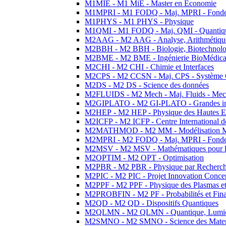
M1MIE - M1 MiE - Master en Economie
M1MPRI - M1 FODQ - Maj. MPRI - Fondeme
M1PHYS - M1 PHYS - Physique
M1QMI - M1 FODQ - Maj. QMI - Quantique
M2AAG - M2 AAG - Analyse, Arithmétique
M2BBH - M2 BBH - Biologie, Biotechnolog
M2BME - M2 BME - Ingénierie BioMédica
M2CHI - M2 CHI - Chimie et Interfaces
M2CPS - M2 CCSN - Maj. CPS - Système 
M2DS - M2 DS - Science des données
M2FLUIDS - M2 Mech - Maj. Fluids - Meca
M2GIPLATO - M2 GI-PLATO - Grandes instal
M2HEP - M2 HEP - Physique des Hautes E
M2ICFP - M2 ICFP - Centre International 
M2MATHMOD - M2 MM - Modélisation M
M2MPRI - M2 FODQ - Maj. MPRI - Fondeme
M2MSV - M2 MSV - Mathématiques pour le
M2OPTIM - M2 OPT - Optimisation
M2PBR - M2 PBR - Physique par Recherc
M2PIC - M2 PIC - Projet Innovation Conce
M2PPF - M2 PPF - Physique des Plasmas et
M2PROBFIN - M2 PF - Probabilités et Fin
M2QD - M2 QD - Dispositifs Quantiques
M2QLMN - M2 QLMN - Quantique, Lumiere
M2SMNO - M2 SMNO - Science des Materi