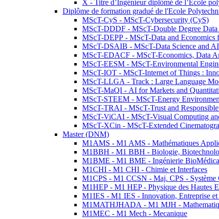
X - Titre d’Ingénieur diplômé de l’École po
Diplôme de formation gradué de l'Ecole Polytec
MScT-CyS - MScT-Cybersecurity (CyS)
MScT-DDDF - MScT-Double Degree Data 
MScT-DEPP - MScT-Data and Economics fo
MScT-DSAIB - MScT-Data Science and AI 
MScT-EDACF - MScT-Economics, Data Anal
MScT-EESM - MScT-Environmental Enginee
MScT-IOT - MScT-Internet of Things : Inn
MScT-LLGA - Track : Large Language Mode
MScT-MaQI - AI for Markets and Quantitat
MScT-STEEM - MScT-Energy Environment 
MScT-TRAI - MScT-Trust and Responsible
MScT-ViCAI - MScT-Visual Computing and
MScT-XCin - MScT-Extended Cinematogr
Master (DNM)
M1AMS - M1 AMS - Mathématiques Appliqué
M1BBH - M1 BBH - Biologie, Biotechnolog
M1BME - M1 BME - Ingénierie BioMédica
M1CHI - M1 CHI - Chimie et Interfaces
M1CPS - M1 CCSN - Maj. CPS - Système 
M1HEP - M1 HEP - Physique des Hautes E
M1IES - M1 IES - Innovation, Entreprise et
M1MATHJHADA - M1 MJH - Mathematiqu
M1MEC - M1 Mech - Mecanique