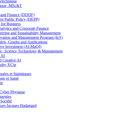
lytechnique
hnique -MSc&T
and Finance (DDDF)
r Public Policy (DEPP)
for Business
ytics and Corporate Finance
ring and Sustainability Management
ovation and Management Program (IoT)
ls, Graphs and Applications
ive Investment (AI-MaQI)
: Science Technology & Management
 AI
 Creative AI
aphy XCin
es et Statistiques
ie et Santé
le
Cyber Physique
nergies
 Société
es Jacques Hadamard