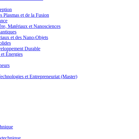
eption
lasmas et de la Fusion
ance
, Matériaux et Nanosciences
ntiques
aux et des Nano-Objets
lides
eloppement Durable
et Énergies
neurs
hnologies et Entrepreneuriat (Master)
chnique
lytechnique