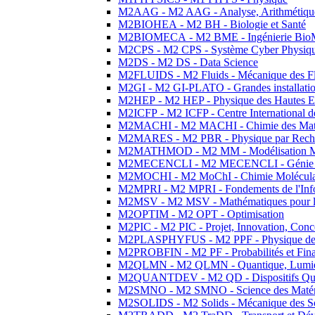
M2AAG - M2 AAG - Analyse, Arithmétique
M2BIOHEA - M2 BH - Biologie et Santé
M2BIOMECA - M2 BME - Ingénierie BioM
M2CPS - M2 CPS - Système Cyber Physiq
M2DS - M2 DS - Data Science
M2FLUIDS - M2 Fluids - Mécanique des Fl
M2GI - M2 GI-PLATO - Grandes installation
M2HEP - M2 HEP - Physique des Hautes E
M2ICFP - M2 ICFP - Centre International 
M2MACHI - M2 MACHI - Chimie des Matéri
M2MARES - M2 PBR - Physique par Rech
M2MATHMOD - M2 MM - Modélisation M
M2MECENCLI - M2 MECENCLI - Génie Méc
M2MOCHI - M2 MoChI - Chimie Moléculaire
M2MPRI - M2 MPRI - Fondements de l'Inf
M2MSV - M2 MSV - Mathématiques pour le
M2OPTIM - M2 OPT - Optimisation
M2PIC - M2 PIC - Projet, Innovation, Conc
M2PLASPHYFUS - M2 PPF - Physique des P
M2PROBFIN - M2 PF - Probabilités et Fin
M2QLMN - M2 QLMN - Quantique, Lumière
M2QUANTDEV - M2 QD - Dispositifs Qua
M2SMNO - M2 SMNO - Science des Matéri
M2SOLIDS - M2 Solids - Mécanique des So