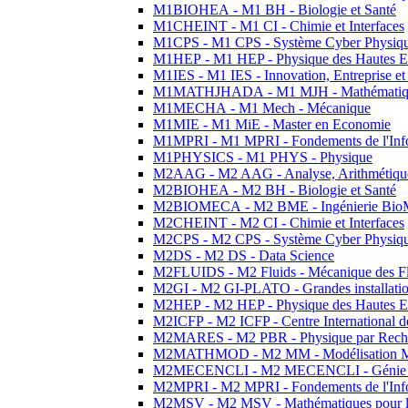
M1BIOHEA - M1 BH - Biologie et Santé
M1CHEINT - M1 CI - Chimie et Interfaces
M1CPS - M1 CPS - Système Cyber Physiq
M1HEP - M1 HEP - Physique des Hautes E
M1IES - M1 IES - Innovation, Entreprise et
M1MATHJHADA - M1 MJH - Mathématiqu
M1MECHA - M1 Mech - Mécanique
M1MIE - M1 MiE - Master en Economie
M1MPRI - M1 MPRI - Fondements de l'Inf
M1PHYSICS - M1 PHYS - Physique
M2AAG - M2 AAG - Analyse, Arithmétique
M2BIOHEA - M2 BH - Biologie et Santé
M2BIOMECA - M2 BME - Ingénierie BioM
M2CHEINT - M2 CI - Chimie et Interfaces
M2CPS - M2 CPS - Système Cyber Physiq
M2DS - M2 DS - Data Science
M2FLUIDS - M2 Fluids - Mécanique des Fl
M2GI - M2 GI-PLATO - Grandes installation
M2HEP - M2 HEP - Physique des Hautes E
M2ICFP - M2 ICFP - Centre International 
M2MARES - M2 PBR - Physique par Rech
M2MATHMOD - M2 MM - Modélisation M
M2MECENCLI - M2 MECENCLI - Génie Méc
M2MPRI - M2 MPRI - Fondements de l'Inf
M2MSV - M2 MSV - Mathématiques pour le