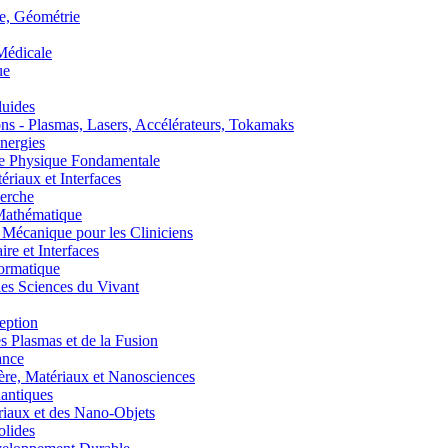
, Géométrie
édicale
ue
uides
s - Plasmas, Lasers, Accélérateurs, Tokamaks
nergies
de Physique Fondamentale
aux et Interfaces
erche
athématique
anique pour les Cliniciens
 et Interfaces
ormatique
s Sciences du Vivant
eption
lasmas et de la Fusion
ance
, Matériaux et Nanosciences
ntiques
aux et des Nano-Objets
lides