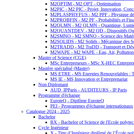
M2OPTIM - M2 OPT - Optimisation
M2PIC - M2 PIC - Projet, Innovation, Conc
M2PLASPHYFUS - M2 PPF - Physique des P
M2PROBFIN - M2 PF - Probabilités et Fin
M2QLMN - M2 QLMN - Quantique, Lumière
M2QUANTDEV - M2 QD - Dispositifs Qua
M2SMNO - M2 SMNO - Science des Matéri
M2SOLIDS - M2 Solids - Mécanique des So
M2TRADD - M2 TraDD - Transport et Dév
M2WAPE - M2 WAPE - Eau, Air, Pollution 
Master of Science (CGE)
MSc Entrepreneurs - MSc X-HEC Entrepre
Mastère spécialisé (Master)
MS ETRE - MS Energies Renouvelables : Tec
MS IE - MS Innovation et Entreprenariat
Non Diplomant
AUD_IPParis - AUDITEURS - IP Paris
Programme d'échange
EuroteQ - Diplôme EuroteQ
PEI - Programmes d'échange internationaux
Catalogue 2024 - 2025
Bachelor
BX - Bachelor of Science de l'Ecole polyte
Cycle Ingénieur
X - Titre d’Ingénieur diplômé de l’École po