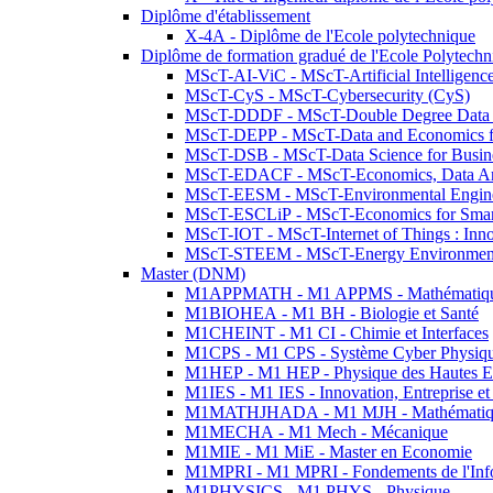
Diplôme d'établissement
X-4A - Diplôme de l'Ecole polytechnique
Diplôme de formation gradué de l'Ecole Polytec
MScT-AI-ViC - MScT-Artificial Intelligen
MScT-CyS - MScT-Cybersecurity (CyS)
MScT-DDDF - MScT-Double Degree Data 
MScT-DEPP - MScT-Data and Economics fo
MScT-DSB - MScT-Data Science for Busin
MScT-EDACF - MScT-Economics, Data Anal
MScT-EESM - MScT-Environmental Enginee
MScT-ESCLiP - MScT-Economics for Smart 
MScT-IOT - MScT-Internet of Things : Inn
MScT-STEEM - MScT-Energy Environment 
Master (DNM)
M1APPMATH - M1 APPMS - Mathématiques A
M1BIOHEA - M1 BH - Biologie et Santé
M1CHEINT - M1 CI - Chimie et Interfaces
M1CPS - M1 CPS - Système Cyber Physiq
M1HEP - M1 HEP - Physique des Hautes E
M1IES - M1 IES - Innovation, Entreprise et
M1MATHJHADA - M1 MJH - Mathématiqu
M1MECHA - M1 Mech - Mécanique
M1MIE - M1 MiE - Master en Economie
M1MPRI - M1 MPRI - Fondements de l'Inf
M1PHYSICS - M1 PHYS - Physique