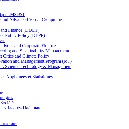
hnique -MSc&T
ce and Advanced Visual Computing
and Finance (DDDF)
r Public Policy (DEPP)
ess
ytics and Corporate Finance
ring and Sustainability Management
Cities and Climate Policy
ovation and Management Program (IoT)
: Science Technology & Management
ppliquées et Statistiques
ue
nergies
 Société
es Jacques Hadamard
ormatique