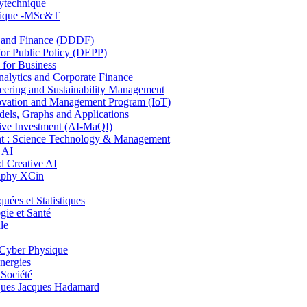
lytechnique
hnique -MSc&T
and Finance (DDDF)
r Public Policy (DEPP)
for Business
ytics and Corporate Finance
ring and Sustainability Management
ovation and Management Program (IoT)
ls, Graphs and Applications
ive Investment (AI-MaQI)
: Science Technology & Management
 AI
 Creative AI
aphy XCin
es et Statistiques
ie et Santé
le
Cyber Physique
nergies
 Société
es Jacques Hadamard