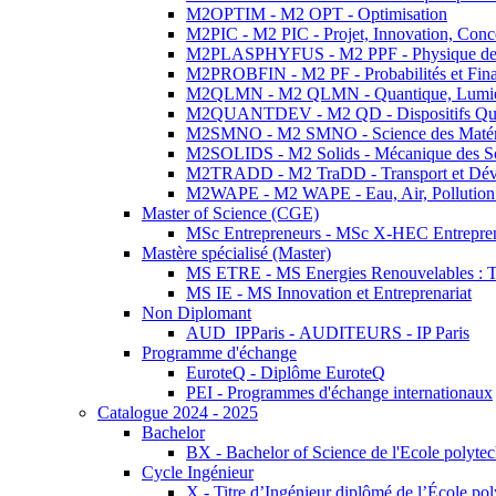
M2OPTIM - M2 OPT - Optimisation
M2PIC - M2 PIC - Projet, Innovation, Conc
M2PLASPHYFUS - M2 PPF - Physique des P
M2PROBFIN - M2 PF - Probabilités et Fin
M2QLMN - M2 QLMN - Quantique, Lumière
M2QUANTDEV - M2 QD - Dispositifs Qua
M2SMNO - M2 SMNO - Science des Matéri
M2SOLIDS - M2 Solids - Mécanique des So
M2TRADD - M2 TraDD - Transport et Dév
M2WAPE - M2 WAPE - Eau, Air, Pollution 
Master of Science (CGE)
MSc Entrepreneurs - MSc X-HEC Entrepre
Mastère spécialisé (Master)
MS ETRE - MS Energies Renouvelables : Tec
MS IE - MS Innovation et Entreprenariat
Non Diplomant
AUD_IPParis - AUDITEURS - IP Paris
Programme d'échange
EuroteQ - Diplôme EuroteQ
PEI - Programmes d'échange internationaux
Catalogue 2024 - 2025
Bachelor
BX - Bachelor of Science de l'Ecole polyte
Cycle Ingénieur
X - Titre d’Ingénieur diplômé de l’École po