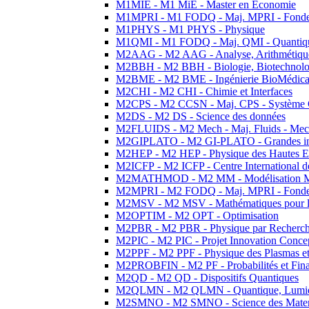
M1MIE - M1 MiE - Master en Economie
M1MPRI - M1 FODQ - Maj. MPRI - Fondeme
M1PHYS - M1 PHYS - Physique
M1QMI - M1 FODQ - Maj. QMI - Quantique
M2AAG - M2 AAG - Analyse, Arithmétique
M2BBH - M2 BBH - Biologie, Biotechnolog
M2BME - M2 BME - Ingénierie BioMédica
M2CHI - M2 CHI - Chimie et Interfaces
M2CPS - M2 CCSN - Maj. CPS - Système 
M2DS - M2 DS - Science des données
M2FLUIDS - M2 Mech - Maj. Fluids - Meca
M2GIPLATO - M2 GI-PLATO - Grandes instal
M2HEP - M2 HEP - Physique des Hautes E
M2ICFP - M2 ICFP - Centre International 
M2MATHMOD - M2 MM - Modélisation M
M2MPRI - M2 FODQ - Maj. MPRI - Fondeme
M2MSV - M2 MSV - Mathématiques pour le
M2OPTIM - M2 OPT - Optimisation
M2PBR - M2 PBR - Physique par Recherc
M2PIC - M2 PIC - Projet Innovation Conce
M2PPF - M2 PPF - Physique des Plasmas et
M2PROBFIN - M2 PF - Probabilités et Fin
M2QD - M2 QD - Dispositifs Quantiques
M2QLMN - M2 QLMN - Quantique, Lumiere
M2SMNO - M2 SMNO - Science des Materi