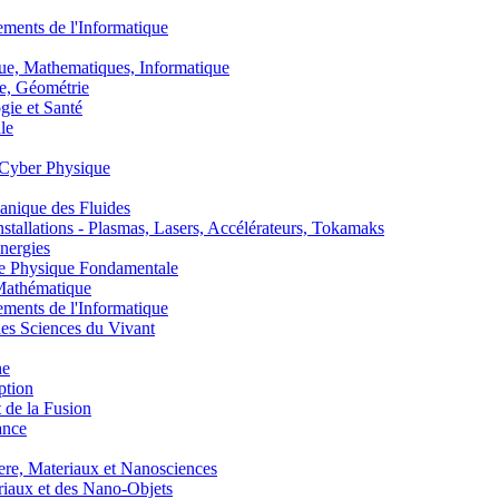
nts de l'Informatique
, Mathematiques, Informatique
, Géométrie
ie et Santé
le
Cyber Physique
nique des Fluides
lations - Plasmas, Lasers, Accélérateurs, Tokamaks
nergies
de Physique Fondamentale
athématique
nts de l'Informatique
s Sciences du Vivant
he
ption
 de la Fusion
ance
, Materiaux et Nanosciences
aux et des Nano-Objets