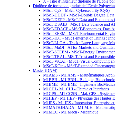
X - Titre d’Ingénieur diplômé de l’École po
Diplôme de formation gradué de l'Ecole Polytec
MScT-CyS - MScT-Cybersecurity (CyS)
MScT-DDDF - MScT-Double Degree Data 
MScT-DEPP - MScT-Data and Economics fo
MScT-DSAIB - MScT-Data Science and AI 
MScT-EDACF - MScT-Economics, Data Anal
MScT-EESM - MScT-Environmental Enginee
MScT-IOT - MScT-Internet of Things : Inn
MScT-LLGA - Track : Large Language Mode
MScT-MaQI - AI for Markets and Quantitat
MScT-STEEM - MScT-Energy Environment 
MScT-TRAI - MScT-Trust and Responsible
MScT-ViCAI - MScT-Visual Computing and
MScT-XCin - MScT-Extended Cinematogr
Master (DNM)
M1AMS - M1 AMS - Mathématiques Appliqué
M1BBH - M1 BBH - Biologie, Biotechnolog
M1BME - M1 BME - Ingénierie BioMédica
M1CHI - M1 CHI - Chimie et Interfaces
M1CPS - M1 CCSN - Maj. CPS - Système 
M1HEP - M1 HEP - Physique des Hautes E
M1IES - M1 IES - Innovation, Entreprise et
M1MATHJHADA - M1 MJH - Mathematiqu
M1MEC - M1 Mech - Mecanique