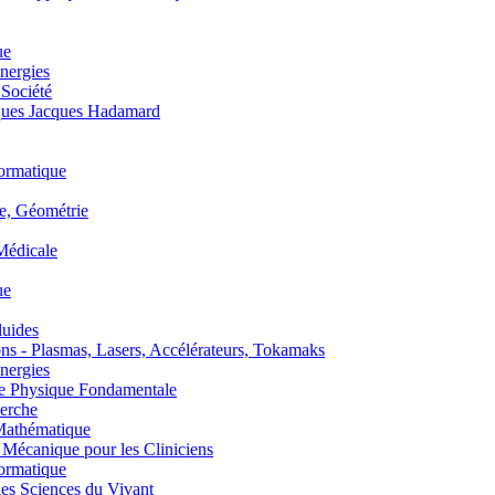
ue
nergies
 Société
es Jacques Hadamard
ormatique
, Géométrie
édicale
ue
uides
s - Plasmas, Lasers, Accélérateurs, Tokamaks
nergies
de Physique Fondamentale
erche
athématique
anique pour les Cliniciens
ormatique
s Sciences du Vivant