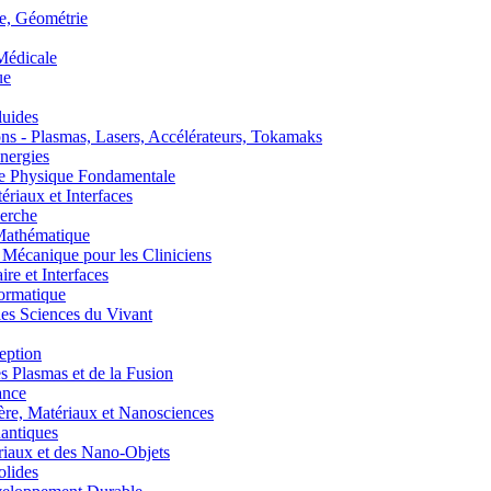
, Géométrie
édicale
ue
uides
s - Plasmas, Lasers, Accélérateurs, Tokamaks
nergies
de Physique Fondamentale
aux et Interfaces
erche
athématique
anique pour les Cliniciens
 et Interfaces
ormatique
s Sciences du Vivant
eption
lasmas et de la Fusion
ance
, Matériaux et Nanosciences
ntiques
aux et des Nano-Objets
lides