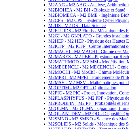
M2AAG - M2 AAG - Analyse, Arithmétique
M2BIOHEA - M2 BH - Biologie et Santé
M2BIOMECA - M2 BME - Ingénierie BioM
M2CPS - M2 CPS - Système Cyber Physiq
M2DS - M2 DS - Data Science
M2FLUIDS - M2 Fluids - Mécanique des Fl
M2GI - M2 GI-PLATO - Grandes installation
M2HEP - M2 HEP - Physique des Hautes E
M2ICFP - M2 ICFP - Centre International 
M2MACHI - M2 MACHI - Chimie des Matéri
M2MARES - M2 PBR - Physique par Rech
M2MATHMOD - M2 MM - Modélisation M
M2MECENCLI - M2 MECENCLI - Génie Méc
M2MOCHI - M2 MoChI - Chimie Moléculaire
M2MPRI - M2 MPRI - Fondements de l'Inf
M2MSV - M2 MSV - Mathématiques pour le
M2OPTIM - M2 OPT - Optimisation
M2PIC - M2 PIC - Projet, Innovation, Conc
M2PLASPHYFUS - M2 PPF - Physique des P
M2PROBFIN - M2 PF - Probabilités et Fin
M2QLMN - M2 QLMN - Quantique, Lumière
M2QUANTDEV - M2 QD - Dispositifs Qua
M2SMNO - M2 SMNO - Science des Matéri
M2SOLIDS - M2 Solids - Mécanique des So