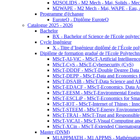
M2SOLIDS - M2 Mech - Maj. Solids - Meca
M2WAPE - M2 Mech - Maj. WAPE - Eau, Air
Programme d'échange
EuroteQ - Diplôme EuroteQ
Catalogue 2025 - 2026
Bachelor
BX - Bachelor of Science de l'Ecole polyte
Cycle Ingénieur
X - Titre d’Ingénieur diplômé de l’École po
Diplôme de formation gradué de l'Ecole Polytec
MScT-AI-ViC - MScT-Artificial Intelligen
MScT-CyS - MScT-Cybersecurity (CyS)
MScT-DDDF - MScT-Double Degree Data 
MScT-DEPP - MScT-Data and Economics fo
MScT-DSAIB - MScT-Data Science and AI 
MScT-EDACF - MScT-Economics, Data Anal
MScT-EESM - MScT-Environmental Enginee
MScT-ESCLiP - MScT-Economics for Smart 
MScT-IOT - MScT-Internet of Things : Inn
MScT-STEEM - MScT-Energy Environment 
MScT-TRAI - MScT-Trust and Responsible
MScT-ViCAI - MScT-Visual Computing and
MScT-XCin - MScT-Extended Cinematogr
Master (DNM)
M1APPMATH - M1 APPMS - Mathématiques A