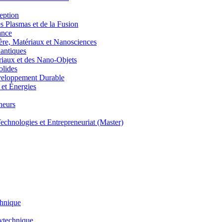
eption
lasmas et de la Fusion
ance
, Matériaux et Nanosciences
ntiques
aux et des Nano-Objets
lides
eloppement Durable
et Énergies
neurs
hnologies et Entrepreneuriat (Master)
chnique
lytechnique