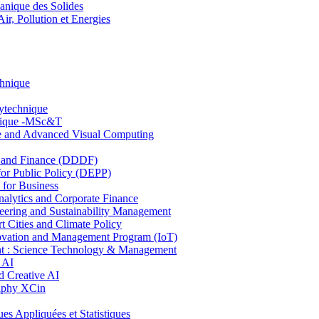
nique des Solides
, Pollution et Energies
chnique
lytechnique
hnique -MSc&T
ce and Advanced Visual Computing
and Finance (DDDF)
r Public Policy (DEPP)
for Business
ytics and Corporate Finance
ring and Sustainability Management
Cities and Climate Policy
ovation and Management Program (IoT)
: Science Technology & Management
 AI
 Creative AI
aphy XCin
ppliquées et Statistiques