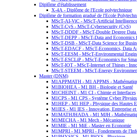
Diplôme d'établissement
X-4A - Diplôme de l'Ecole polytechnique
Diplôme de formation gradué de l'Ecole Polytec
MScT-AI-ViC - MScT-Artificial Intelligen
MScT-CyS - MScT-Cybersecurity (CyS)
MScT-DDDF - MScT-Double Degree Data 
MScT-DEPP - MScT-Data and Economics fo
MScT-DSB - MScT-Data Science for Busin
MScT-EDACF - MScT-Economics, Data Anal
MScT-EESM - MScT-Environmental Enginee
MScT-ESCLiP - MScT-Economics for Smart 
MScT-IOT - MScT-Internet of Things : Inn
MScT-STEEM - MScT-Energy Environment 
Master (DNM)
M1APPMATH - M1 APPMS - Mathématiques A
M1BIOHEA - M1 BH - Biologie et Santé
M1CHEINT - M1 CI - Chimie et Interfaces
M1CPS - M1 CPS - Système Cyber Physiq
M1HEP - M1 HEP - Physique des Hautes E
M1IES - M1 IES - Innovation, Entreprise et
M1MATHJHADA - M1 MJH - Mathématiqu
M1MECHA - M1 Mech - Mécanique
M1MIE - M1 MiE - Master en Economie
M1MPRI - M1 MPRI - Fondements de l'Inf
M1PHYSICS - M1 PHYS - Physique